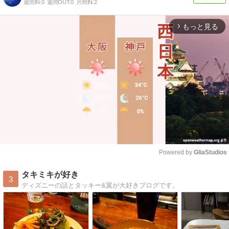
週間IN:
0
週間OUT:
0
月間IN:
2
もっと見る
arrow_forward_ios
Powered by 
GliaStudios
Mute
タキミキが好き
3
ディズニーの話とタッキー&翼が大好きブログです。