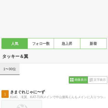
人気
フォロー数
急上昇
新着
タッキー＆翼
1〜30位
画像表示
文字表示
きまぐれじゃに〜ず
1
KinKi、滝翼、KAT-TUNメインで中山優馬くんもメインに入りつつあるゆるいジャニオタブログ。セクゾとJr.(岸優太くん贔屓)も更にゆるく覗き見しています。