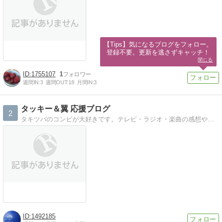
【Tips】気になるブログをフォロー。

登録不要。更新を逃さずキャッチ！
閉じる
1755107
1
週間IN:
3
週間OUT:
18
月間IN:
3
タッキー＆翼 応援ブログ
2
タキツバのコンビが大好きです。テレビ・ラジオ・楽曲の感想やコンレポなど。
1492185