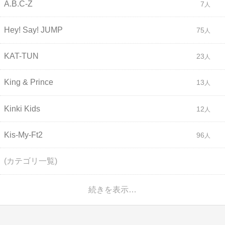
A.B.C-Z
7
Hey! Say! JUMP
75
KAT-TUN
23
King & Prince
13
Kinki Kids
12
Kis-My-Ft2
96
(カテゴリ一覧)
続きを表示…