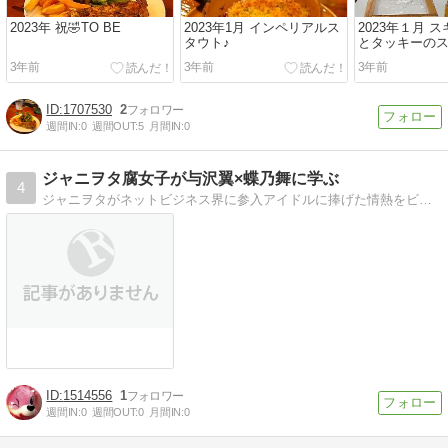
2023年 祝🤣TO BE
2023年1月 インペリアルス
2023年１月 ス
タウト♪
とタッキーの
3年前
3年前
3年前
1707530
2
週間IN:
0
週間OUT:
5
月間IN:
0
ジャニヲタ腐女子が与沢翼×蝶乃舞に学ぶ
4
ジャニヲタがネットビジネス界に参入アイドルに捧げた情熱をビジネスに注いでみた。
1514556
1
週間IN:
0
週間OUT:
0
月間IN:
0