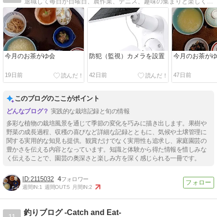
退職して毎日が日曜日、農作業、テニス、趣味の集まりと楽しく過ごしています。ついでに私の投資方式と成績をちょっとだけ紹介します。
今月のお茶がゆ会
防犯（監視）カメラを設置
今月のお茶が
19日前
42日前
47日前
このブログのここがポイント
実践的な栽培記録と旬の情報
多彩な植物の栽培風景を通じて季節の変化を巧みに描き出します。果樹や
野菜の成長過程、収穫の喜びなど詳細な記録とともに、気候や土壌管理に
関する実用的な知見も提供。観賞だけでなく実用性も追求し、家庭園芸の
豊かさを伝える内容となっています。知識と体験から得た情報を惜しみな
【Tips】気になるブログをフォロー。

登録不要。更新を逃さずキャッチ！
く伝えることで、園芸の奥深さと楽しみ方を深く感じられる一冊です。
閉じる
2115032
4
週間IN:
1
週間OUT:
5
月間IN:
2
釣りブログ -Catch and Eat-
11