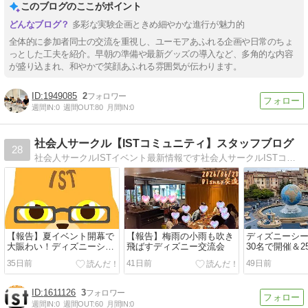
このブログのここがポイント
多彩な実験企画ときめ細やかな進行が魅力的
全体的に参加者同士の交流を重視し、ユーモアあふれる企画や日常のちょ
っとした工夫を紹介。早朝の準備や最新グッズの導入など、多角的な内容
が盛り込まれ、和やかで笑顔あふれる雰囲気が伝わります。
1949085
2
週間IN:
0
週間OUT:
80
月間IN:
0
社会人サークル【ISTコミュニティ】スタッフブログ
28
社会人サークルISTイベント最新情報です社会人サークルISTコミュニティで開催中のイベント情報や風景・スタッフの日常など
【報告】夏イベント開幕で
【報告】梅雨の小雨も吹き
ディズニーシ
大賑わい！ディズニーシー
飛ばすディズニー交流会
30名で開催＆
恋活は男女29名！
しました！
35日前
41日前
49日前
1611126
3
週間IN:
0
週間OUT:
60
月間IN:
0