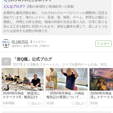
活動の多様性と地域経済への貢献
多層的な趣味活動を軸に、それぞれのグループがジャンル横断的に交流を
深めています。海のレジャー、音楽、酒、映画、ゲーム、料理など幅広く
展開し、仲間との絆を強化。地域の特産や文化を取り入れ、日常に彩りを
添える工夫も随所に見受けられます。多彩な趣味を通じて、楽しさとつな
がりを追求する姿勢が特徴です。
1967631
1
週間IN:
0
週間OUT:
85
月間IN:
0
「岩Q槻」公式ブログ
27
2017年より活動をスタートした、クイズ&屋内ゲームの会「岩Q槻」のブログです。主にお知らせ・定例会報告などを載せております。
2026/08月例会「精霊流し
「2026/08月例会」の例会
2026/08月例
ステークス9」報告記(その
報告記の更新について…
流しステーク
1:オープニングと午前の部
と、ついでに番頭役むろか
くじ
32時間前
2日前
5日前
編)
つの感想戦など(笑)