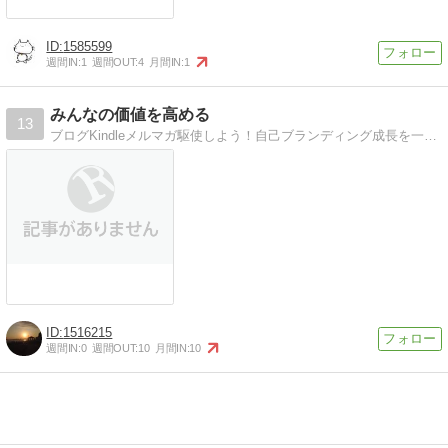
1585599
週間IN:
1
週間OUT:
4
月間IN:
1
みんなの価値を高める
13
ブログKindleメルマガ駆使しよう！自己ブランディング成長を一緒に行動し成長する
1516215
週間IN:
0
週間OUT:
10
月間IN:
10