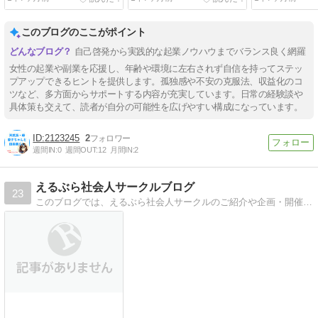
YouTube動画
益を上げる仕組みとは？
とその解決策
このブログのここがポイント
自己啓発から実践的な起業ノウハウまでバランス良く網羅
女性の起業や副業を応援し、年齢や環境に左右されず自信を持ってステッ
プアップできるヒントを提供します。孤独感や不安の克服法、収益化のコ
ツなど、多方面からサポートする内容が充実しています。日常の経験談や
具体策も交えて、読者が自分の可能性を広げやすい構成になっています。
2123245
2
週間IN:
0
週間OUT:
12
月間IN:
2
えるぶら社会人サークルブログ
23
このブログでは、えるぶら社会人サークルのご紹介や企画・開催しているイベント告知、社会人サークルについての情報などをお届けしています。