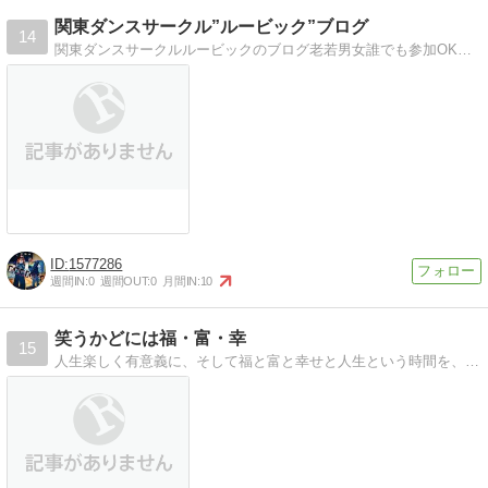
関東ダンスサークル”ルービック”ブログ
14
関東ダンスサークルルービックのブログ老若男女誰でも参加OKのストリートダンスサークルです。メンバー募集中(*´∀｀)
1577286
週間IN:
0
週間OUT:
0
月間IN:
10
笑うかどには福・富・幸
15
人生楽しく有意義に、そして福と富と幸せと人生という時間を、いかに、意義ある、充実したものにできるか、日々完全燃焼！