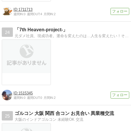
1711713
週間IN:
0
週間OUT:
4
月間IN:
2
「7th Heaven-project-」
24
元ダメ社員、現成功者。運命を変えたのは…人生を変えたい！その方法を公開。最高の幸せを感じたい人だけに全てを明かします。
1515345
週間IN:
0
週間OUT:
0
月間IN:
2
ゴルコン 大阪 関西 合コン お見合い 異業種交流
25
大阪のインドアゴルコン 未経験OK 交流