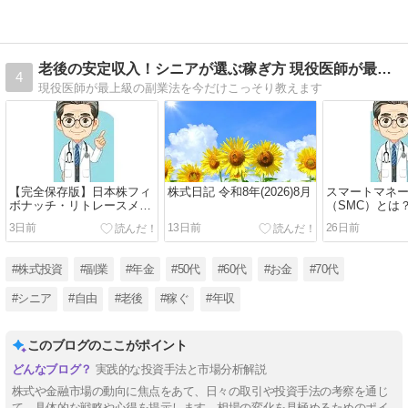
老後の安定収入！シニアが選ぶ稼ぎ方 現役医師が最上級の副業法
4
現役医師が最上級の副業法を今だけこっそり教えます
【完全保存版】日本株フィ
株式日記 令和8年(2026)8月
スマートマネ
ボナッチ・リトレースメン
（SMC）とは
ト徹底攻略バイブル：なぜ
にわかりやす
3日前
13日前
26日前
株価は「黄金比」で完璧に
反発するのか？
#株式投資
#副業
#年金
#50代
#60代
#お金
#70代
#シニア
#自由
#老後
#稼ぐ
#年収
このブログのここがポイント
実践的な投資手法と市場分析解説
株式や金融市場の動向に焦点をあて、日々の取引や投資手法の考察を通じ
て、具体的な戦略や心得を提示します。相場の変化を見極めるためのポイ