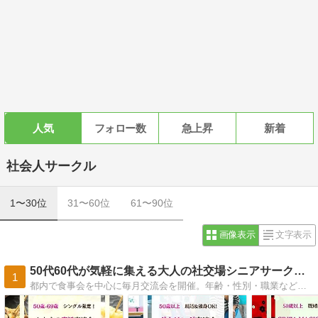
人気
フォロー数
急上昇
新着
社会人サークル
1〜30位
31〜60位
61〜90位
画像表示
文字表示
50代60代が気軽に集える大人の社交場シニアサークルアイビー
1
都内で食事会を中心に毎月交流会を開催。年齢・性別・職業など関係なくどなたでも気軽に集える大人の社交場です。新規会員登録で割引チケット1000円分プレゼント！