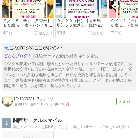
９／１８（金）【八重洲】
９／２０（日）【高田馬
９／１２（土
５０歳-６７歳・シングル限
場】５０歳以上・既婚＆独
０歳以上・既婚
定！《 乾杯！連休前 花金
身OK!《 秋連休楽しもう！
《GINZA MA
4日前
6日前
37日前
☆秋恋しよ♪》おとなの恋
スポーツde友活&若活♪ 》
♪》70'ｰ80'mus
活＆花金交流会♪
アイビーボウリング交流会
き!Dance交流
♪
このブログのここがポイント
多彩なテーマと安心の参加条件を提供
シングル限定や年代別、趣味別といった選りすぐりのテーマを掲げて、成
熟世代の交流と出会いを洗練された空間で演出します。料理、ゴルフ、ダ
ンスといった多彩な趣味を通じて、自然な会話と絆を育む場を提供してい
ます。参加条件も独身者限定や特定年齢層に絞ることで、より心地よく時
間を過ごせる工夫が随所に凝らされています。
1860321
7
週間IN:
10
週間OUT:
85
月間IN:
10
関西サークルスマイル
2
楽しいイベントを開催してます！楽しいサークルで新しい友達つくり！サークルスマイルはできたばかりの新しいサークルです。