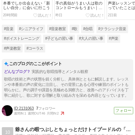
本番でしか出会えない「新
手の真似がうまい人は歌の
声楽レッスン
しい自分」に会いに行こう
コントロールもうまい｜手
っていたこと
の動きをあなどらないで
のか」と気づ
20時間前
昨日
2日前
#音楽
#シニアライフ
#音楽教室
#歌
#合唱
#クラシック音楽
#ボイストレーニング
#子どもの習い事
#大人の習い事
#声楽
#声楽教室
#コーラス
このブログのここがポイント
実践的な歌唱指導とメンタル観察
歌唱の技術と声の状態を鋭く分析し、具体例とともに解説します。レッス
ンや本番前の声の変化に注目し、その背景にある心理や練習のポイントも
明らかに。声の調子や課題を見極める洞察力と、改善へのアドバイスを丁
寧に紹介し、歌に対する理解と取り組み方を深める内容となっています。
2131063
7
週間IN:
1
週間OUT:
46
月間IN:
2
爺さんの暇つぶしとちょっとだけトイプードルの「むぎ」
10