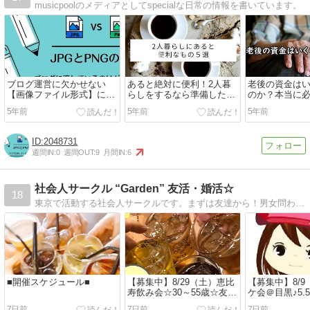
musicpoolのメディアとしてspecialな日常の情報を書いています。
ブログ運営に欠かせない
あると絶対に便利！2人暮
老後の資金は
【画像ファイル形式】につ
らしをするなら準備したほ
のか？本当に
いて解説。JPGとPNGの使
うがいいもの５選
調べることの
5年前
5年前
5年前
い分けは？
て
2048731
週間IN:
0
週間OUT:
9
月間IN:
6
社会人サークル “Garden” 友活・婚活☆
18
東京で活動する社会人サークルです。まずは友達から！男女問わず一緒に楽しく仲良く飲みませんか♪毎回アットホームに飲んでます。年齢層は30代40代位です。
■開催スケジュール■
【募集中】8/29（土）恵比
【募集中】8/
寿飲み会☆30～55歳☆友活
ケ会＠目黒♪5.
婚活♪（女性早割あり）
退OK）現在8
7日前
7日前
7日前