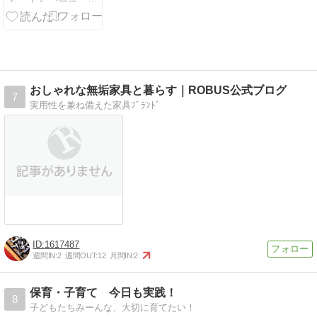
おしゃれな無垢家具と暮らす｜ROBUS公式ブログ
7
実用性を兼ね備えた家具ﾌﾞﾗﾝﾄﾞ
1617487
週間IN:
2
週間OUT:
12
月間IN:
2
保育・子育て 今日も実践！
8
子どもたちみーんな、大切に育てたい！