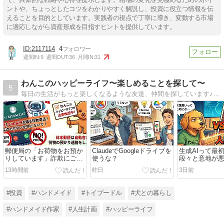
ントや、ちょっとしたコツをわかりやすく解説し、投資に役立つ情報を伝
えることを目的としています。実践者の視点で丁寧に導き、変動する市場
に適応しながら資産形成を目指すヒントを提供しています。
2117114
4
週間IN:
9
週間OUT:
36
月間IN:
31
わんこのハッピーライフ〜楽しめることを探して〜
5
毎日の生活がもっと楽しくなるような友達、仲間を探しています♪主にトイプードルとガーデニングの事をかいています。
郵便局の「お荷物をお預か
ClaudeでGoogleドライブを
生成AIって最
りしています」詐欺にご注
使うな？
段々と意地が
意下さい！
は私だけ？
13時間前
昨日
3日前
#投資
#ハンドメイド
#トイプードル
#犬との暮らし
#ハンドメイド作家
#人生計画
#ハッピーライフ