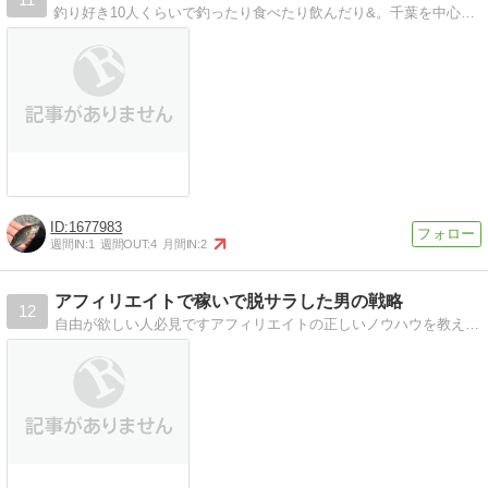
釣り好き10人くらいで釣ったり食べたり飲んだり&。千葉を中心に月一で活動してます！ツイッターはこちらから：@ChibaTsuribu
1677983
週間IN:
1
週間OUT:
4
月間IN:
2
アフィリエイトで稼いで脱サラした男の戦略
12
自由が欲しい人必見ですアフィリエイトの正しいノウハウを教えます。成功法を詳しく説明。