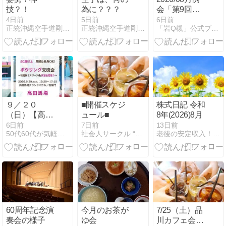
技？！
為に？？？
会「第9回精
霊流しステー
4日前
5日前
6日前
正統沖縄空手道剛泊会と私
正統沖縄空手道剛泊会と私
「岩Q槻」公式ブログ
クス」総合結
果
９／２０
■開催スケジ
株式日記 令和
（日）【高田
ュール■
8年(2026)8月
馬場】５０歳
6日前
7日前
13日前
50代60代が気軽に集える大人の社交場シニアサークルアイビー
社会人サークル “Garden” 友活・婚活☆
老後の安定収入！シニアが選ぶ稼ぎ方 現役医師が最上級の副業法
以上・既婚＆
独身OK!《 秋
連休楽しも
う！スポーツ
de友活&若活♪
》 アイビーボ
ウリング交流
会♪
60周年記念演
今月のお茶が
7/25（土）品
奏会の様子
ゆ会
川カフェ会☆