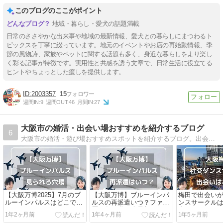
このブログのここがポイント
地域・暮らし・愛犬の話題満載
日常のささやかな出来事や地域の最新情報、愛犬との暮らしにまつわるト
ピックスを丁寧に綴っています。地元のイベントやお店の再始動情報、季
節の風物詩、家族やペットに関する話題も多く、身近な暮らしをより楽し
く彩る記事が特徴です。実用性と共感を誘う文章で、日常生活に役立てる
ヒントやちょっとした癒しを提供します。
2003357
15
週間IN:
9
週間OUT:
46
月間IN:
27
大阪市の婚活・出会い場おすすめを紹介するブログ
6
大阪市の婚活・遊び場おすすめスポットを紹介するブログ。出会いがない男女必見！お見合いパーティの口コミや梅田のイベント一覧、大阪の街コンで出会っちゃおう！
【大阪万博2025】7月のブ
【大阪万博】ブルーインパ
梅田で出会い
ルーインパルスはどこで見
ルスの再派遣いつ？ファン
ンスサークル
ることができる？
歴30年の私が大予想
者におすすめ
1年2ヶ月前
1年4ヶ月前
1年5ヶ月前