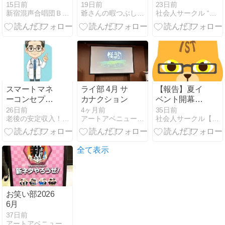
友達づくり
15日前
19日前
23日前
新宿混声合唱団Ｂｌｏｇ
爺さんの暇つぶしとちょっとだけトイプードルの「むぎ」
社会人サークル “Garden” 友活・婚活☆
♪30～55歳☆
スマートマネ
ライ部 4月 サ
【報告】夏イ
ーコンセプト
カナクション
ベント開幕で
（SMC）と
大賑わい！デ
26日前
4ヶ月前
35日前
老後の安定収入！シニアが選ぶ稼ぎ方 現役医師が最上級の副業法
アートアベニュー&オーナーズエージェントの部活動ブログ
社会人サークル【ISTコミュニティ】スタッフブログ
は？初心者向
ィズニーシー
けにわかりや
恋活は男女29
すく解説
名！
全て表示
お笑い部2026
6月
37日前
アートアベニュー&オーナーズエージェントの部活動ブログ