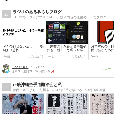
ラジオのある暮らしブログ
29
UUUMのラジオアプリ「REC.」投稿内容の後書のようなブログ。
SNSの解せない話 ホラー映
「栄誉の十八番」音声投稿
おすすめの一冊
画より恐怖
にも下剋上！毎週（金曜
間であるため
日）UUUM REC.人気投票
公民権運動を
5年前
5年前
5年前
ち」の物語【
グ】
2066005
3
週間IN:
0
週間OUT:
32
月間IN:
0
正統沖縄空手道剛泊会と私
30
福岡市西区より、九州唯一の正統泊手が学べる、沖縄直結道場！！！《泊手唯一の継承者である渡嘉敷唯賢が会長で、その支部です》また、魚釣りや畑の事も記します！