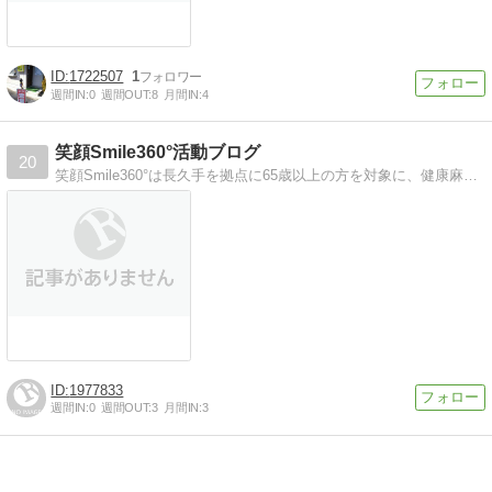
1722507
1
週間IN:
0
週間OUT:
8
月間IN:
4
笑顔Smile360°活動ブログ
20
笑顔Smile360°は長久手を拠点に65歳以上の方を対象に、健康麻雀やカラオケなどを楽しむレクリエーションクラブです。
1977833
週間IN:
0
週間OUT:
3
月間IN:
3