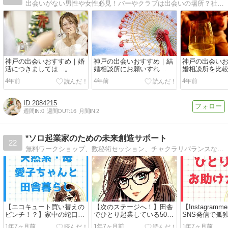
出会いがない男性や女性必見！バーやクラブは出会いの場所？社会人サークルやイベントなど今アツい場所の10選。結婚相談所・マッチングアプリ
神戸の出会いおすすめ｜婚
神戸の出会いおすすめ｜結
神戸の出会い
活につきましては…。
婚相談所にお願いすれ
婚相談所を比
ば…。
は…。
4年前
4年前
4年前
2084215
週間IN:
0
週間OUT:
16
月間IN:
2
*ソロ起業家のための未来創造サポート
22
無料ワークショップ、数秘術セッション、チャクラリバランスなどの多彩なプログラムで、内面の変革と目標達成を実現するための道を提供します。
【エコキュート買い替えの
【次のステージへ！】田舎
【Instagram
ピンチ！？】家中の蛇口か
でひとり起業している50代
SNS発信で孤
ら湯が出ない時の対処法の
女性が持続的に安定した収
ロン経営女性の
1年7ヶ月前
1年7ヶ月前
1年7ヶ月前