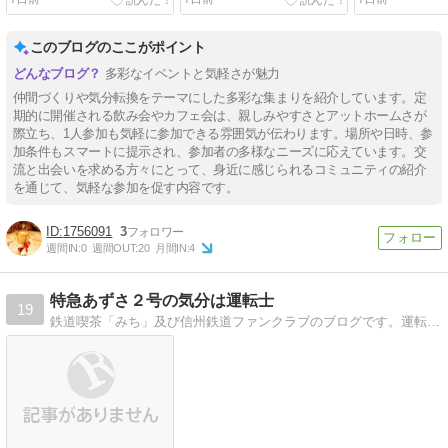
このブログのここがポイント
多彩なイベントと気軽さが魅力
仲間づくりや気分転換をテーマにした多彩な集まりを紹介しています。定
期的に開催される飲み会やカフェ会は、親しみやすさとアットホームさが
際立ち、1人参加も気軽に参加できる雰囲気が伝わります。場所や日時、参
加条件もスマートに提示され、参加者の多様なニーズに応えています。交
流と出会いを求める方々にとって、身近に感じられるコミュニティの紹介
を通じて、気軽な参加を促す内容です。
1756091
3
週間IN:
0
週間OUT:
20
月間IN:
4
特急あずさ２号の気分は運転士
19
鉄道喫茶「みち」及び信州鉄道ファンクラブのブログです。運転室展望ビデオで運転士気分な毎日を。