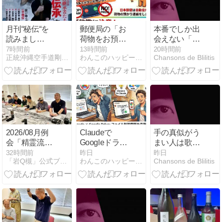
月刊“秘伝“を
郵便局の「お
本番でしか出
読みまし
荷物をお預か
会えない「新
た？！
りしていま
しい自分」に
7時間前
13時間前
20時間前
正統沖縄空手道剛泊会と私
わんこのハッピーライフ〜楽しめることを探して〜
Chansons de Blilitis
す」詐欺にご
会いに行こう
注意下さい！
2026/08月例
Claudeで
手の真似がう
会「精霊流し
Googleドライ
まい人は歌の
ステークス
ブを使うな？
コントロール
32時間前
昨日
昨日
「岩Q槻」公式ブログ
わんこのハッピーライフ〜楽しめることを探して〜
Chansons de Blilitis
9」報告記(そ
もうまい｜手
の1:オープニ
の動きをあな
ングと午前の
どらないで
部編)