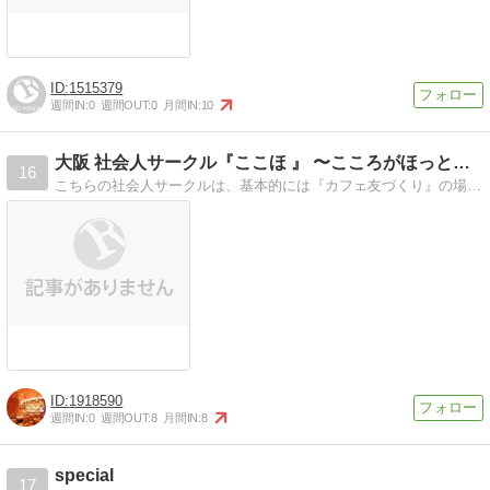
1515379
週間IN:
0
週間OUT:
0
月間IN:
10
大阪 社会人サークル『ここほ 』 〜こころがほっとする会
16
こちらの社会人サークルは、基本的には『カフェ友づくり』の場ですが、『趣味友』『異業種交流』etc. 参加者の皆さまが自由に交流を取って頂けるオフ会になっており…
1918590
週間IN:
0
週間OUT:
8
月間IN:
8
special
17