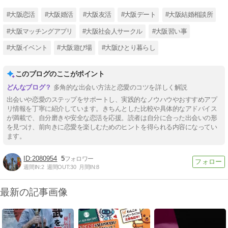
#大阪恋活
#大阪婚活
#大阪友活
#大阪デート
#大阪結婚相談所
#大阪マッチングアプリ
#大阪社会人サークル
#大阪習い事
#大阪イベント
#大阪遊び場
#大阪ひとり暮らし
このブログのここがポイント
多角的な出会い方法と恋愛のコツを詳しく解説
出会いや恋愛のステップをサポートし、実践的なノウハウやおすすめアプ
リ情報を丁寧に紹介しています。きちんとした比較や具体的なアドバイス
が満載で、自分磨きや安全な恋活を応援。読者は自分に合った出会いの形
を見つけ、前向きに恋愛を楽しむためのヒントを得られる内容になってい
ます。
2080954
5
週間IN:
2
週間OUT:
30
月間IN:
8
最新の記事画像