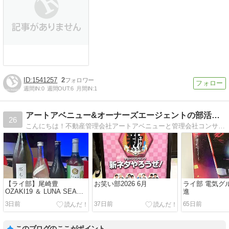
1541257
2
週間IN:
0
週間OUT:
6
月間IN:
1
アートアベニュー&オーナーズエージェントの部活動ブログ
26
こんにちは！不動産管理会社アートアベニューと管理会社コンサルタント・オーナーズエージェントは社内で部活動をしています！
【ライ部】尾崎豊
お笑い部2026 6月
ライ部 電気グ
OZAKI19 ＆ LUNA SEA
進
LUNATIC TOKYO2025
3日前
37日前
65日前
このブログのここがポイント