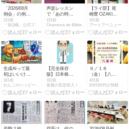
「2026/08月
声楽レッスン
【ライ部】尾
例会」の例会
で「あの時言
崎豊 OZAKI19
報告記の更新
っていたこと
＆ LUNA SEA
2日前
2日前
3日前
「岩Q槻」公式ブログ
Chansons de Blilitis
アートアベニュー&オーナーズエージェントの部活動ブログ
について…
はこれだった
LUNATIC
と、ついでに
のか」と気づ
TOKYO2025
番頭役むろか
くまで
つの感想戦な
ど(笑)
生成AIって最
【完全保存
９／１８
初はいいけど
版】日本株フ
（金）【八重
段々と意地が
ィボナッチ・
洲】５０歳-６
3日前
3日前
4日前
わんこのハッピーライフ〜楽しめることを探して〜
老後の安定収入！シニアが選ぶ稼ぎ方 現役医師が最上級の副業法
50代60代が気軽に集える大人の社交場シニアサークルアイビー
悪く感じるの
リトレースメ
７歳・シング
は私だけ？
ント徹底攻略
ル限定！《 乾
バイブル：な
杯！連休前 花
ぜ株価は「黄
金☆秋恋しよ
金比」で完璧
♪》おとなの恋
に反発するの
活＆花金交流
か？
会♪
姿勢？神
空手は、何の
2026/08月例