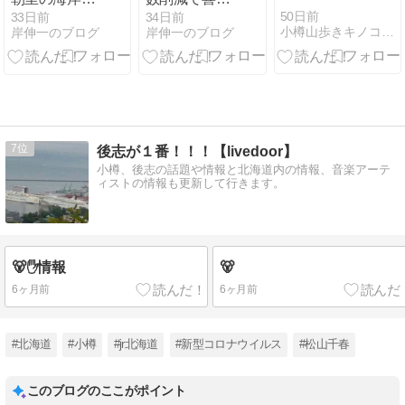
トドの死体が
権力者達！
50日前
33日前
34日前
小樽山歩きキノコなど
岸伸一のブログ
岸伸一のブログ
打ち上がって
ます。
7
後志が１番！！！【livedoor】
小樽、後志の話題や情報と北海道内の情報、音楽アーテ
ィストの情報も更新して行きます。
🐻✋情報
🐻
6ヶ月前
6ヶ月前
#北海道
#小樽
#jr北海道
#新型コロナウイルス
#松山千春
このブログのここがポイント