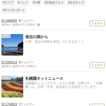
#ライブ
#バンド
#小樽
#北海道グルメ
#ゆるキャラ
#ライブレポート
1989055
6
週間IN:
0
週間OUT:
5
月間IN:
0
12
後志の国から
小樽・後志の情報を発信していきます！！
2004214
9
週間IN:
0
週間OUT:
3
月間IN:
0
13
札幌圏ネットニュース
札幌圏のニュースです。おもに札幌・小樽です。「札幌
圏」は、石狩・空知・後志あたりを想定しています。
1749923
1