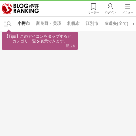
リーダー
ログイン
メニュー
小樽市
富良野・美瑛
札幌市
江別市
※道央(全て)
【Tips】このアイコンをタップすると、

カテゴリ一覧を表示できます。
閉じる