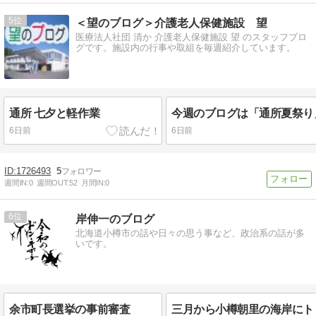
5
＜望のブログ＞介護老人保健施設 望
医療法人社団 清か 介護老人保健施設 望 のスタッフブロ
グです。施設内の行事や取組を毎週紹介しています。
通所 七夕と軽作業
6日前
6日前
1726493
5
週間IN:
0
週間OUT:
52
月間IN:
0
6
岸伸一のブログ
北海道小樽市の話や日々の思う事など、政治系の話が多
いです。
余市町長選挙の事前審査