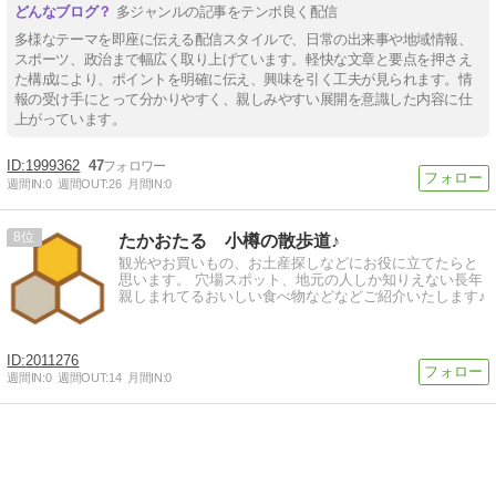
多ジャンルの記事をテンポ良く配信
多様なテーマを即座に伝える配信スタイルで、日常の出来事や地域情報、
スポーツ、政治まで幅広く取り上げています。軽快な文章と要点を押さえ
た構成により、ポイントを明確に伝え、興味を引く工夫が見られます。情
報の受け手にとって分かりやすく、親しみやすい展開を意識した内容に仕
上がっています。
1999362
47
週間IN:
0
週間OUT:
26
月間IN:
0
8
たかおたる 小樽の散歩道♪
観光やお買いもの、お土産探しなどにお役に立てたらと
思います。 穴場スポット、地元の人しか知りえない長年
親しまれてるおいしい食べ物などなどご紹介いたします♪
2011276
週間IN:
0
週間OUT:
14
月間IN:
0