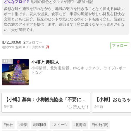
地域の特色とグルメが際立つ散策日記
多彩な町や施設を訪れながら、地域の魅力を飽きることなく伝える体験レ
ポート集です。花火や温泉、食事など、季節の風景や珍しい発見を軽快な
文章とともに紹介。観光のヒントや気になるポイントも織り交ぜ、読者に
次の旅のアイデアを提供します。細部まで丁寧に綴りながらも飽きさせな
い工夫が満載です。
2108368
2
週間IN:
0
週間OUT:
9
月間IN:
0
11
小樽と趣味人
小樽情報、北海道情報、ゆるキャラネタ、ライブレポー
トなど
【小樽】募集：小樽観光協会「不要になった傘の提供をお願いします！」
5年前
5年前
#神社
#音楽
#御朱印
#スイーツ
#北海道
#神社仏閣