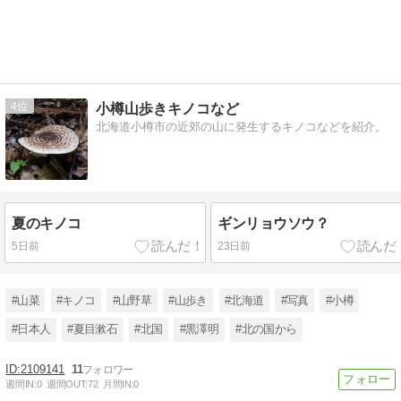
4
小樽山歩きキノコなど
北海道小樽市の近郊の山に発生するキノコなどを紹介。
夏のキノコ
ギンリョウソウ？
5日前
23日前
#山菜
#キノコ
#山野草
#山歩き
#北海道
#写真
#小樽
#日本人
#夏目漱石
#北国
#黒澤明
#北の国から
2109141
11
週間IN:
0
週間OUT:
72
月間IN:
0