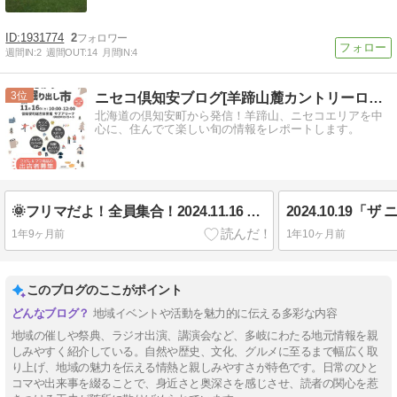
1931774
2
週間IN:
2
週間OUT:
14
月間IN:
4
3
ニセコ倶知安ブログ[羊蹄山麓カントリーロード]2022-
北海道の倶知安町から発信！羊蹄山、ニセコエリアを中
心に、住んでて楽しい旬の情報をレポートします。
🌞フリマだよ！全員集合！2024.11.16 「秋のおさがり掘り出し市 」
1年9ヶ月前
1年10ヶ月前
このブログのここがポイント
地域イベントや活動を魅力的に伝える多彩な内容
地域の催しや祭典、ラジオ出演、講演会など、多岐にわたる地元情報を親
しみやすく紹介している。自然や歴史、文化、グルメに至るまで幅広く取
り上げ、地域の魅力を伝える情熱と親しみやすさが特色です。日常のひと
コマや出来事を綴ることで、身近さと奥深さを感じさせ、読者の関心を惹