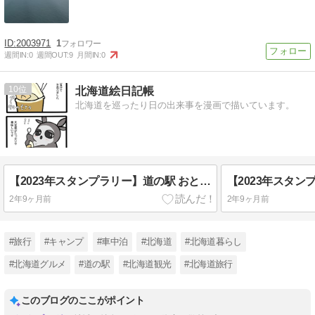
2003971
1
週間IN:
0
週間OUT:
9
月間IN:
0
10
北海道絵日記帳
北海道を巡ったり日の出来事を漫画で描いています。
【2023年スタンプラリー】道の駅 おとふけ なつぞらのふる里
2年9ヶ月前
2年9ヶ月前
#旅行
#キャンプ
#車中泊
#北海道
#北海道暮らし
#北海道グルメ
#道の駅
#北海道観光
#北海道旅行
このブログのここがポイント