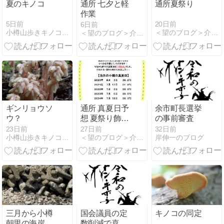
夏のキノコ
通所 七夕と軽
通所夏祭り
作業
5日前
20日前
6日前
小樽山歩きキノコなど
＜望のブログ＞介護老人保健施設 望
＜望のブログ＞介護老人保健施設 望
ギンリョウソ
通所 真夏日予
余市町長選挙
ウ？
想 夏祭り飾り
の事前審査
つけ
23日前
27日前
32日前
小樽山歩きキノコなど
＜望のブログ＞介護老人保健施設 望
岸伸一のブログ
三月から小樽
国会議員の定
キノコの同定
朝里の海岸に
数削減で喜ぶ