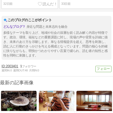
32日前
33日前
このブログのここがポイント
身近な問題と未来志向を融合
多様なテーマを取り上げ、地域や社会の深層を鋭く読み解く内容が特徴で
す。政治、環境、福祉などの重要課題に対し、現場の声や背景を詳細に描
き、未来のあり方を示唆します。単なる情報提供を超え、思考を刺激し、
読む人に行動のきっかけを与える構成となっています。問題の核心を的確
に抉りながらも、明快かつわかりやすい言葉で綴られ、読む者の知性と感
性を同時に刺激します。
2003401
1
週間IN:
0
週間OUT:
48
月間IN:
0
最新の記事画像