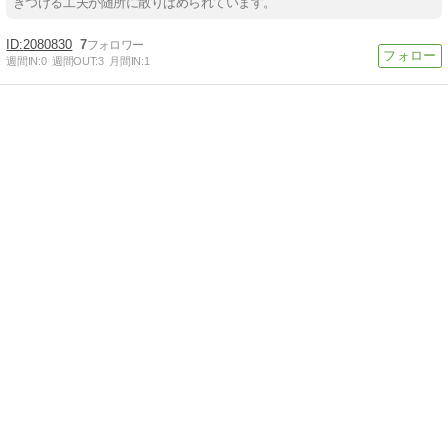
きつける工夫が随所に散りばめられています。
2080830
7
週間IN:
0
週間OUT:
3
月間IN:
1