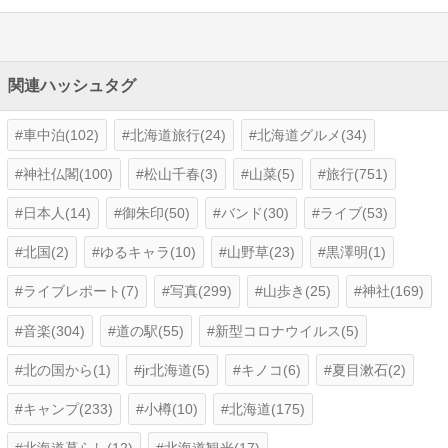
関連ハッシュタグ
車中泊(102)
北海道旅行(24)
北海道グルメ(34)
神社仏閣(100)
松山千春(3)
山菜(5)
旅行(751)
日本人(14)
御朱印(50)
バンド(30)
ライブ(53)
北国(2)
ゆるキャラ(10)
山野草(23)
黒澤明(1)
ライブレポート(7)
写真(299)
山歩き(25)
神社(169)
音楽(304)
道の駅(55)
新型コロナウイルス(5)
北の国から(1)
jr北海道(5)
キノコ(6)
夏目漱石(2)
キャンプ(233)
小樽(10)
北海道(175)
北海道暮らし(12)
北海道観光(17)