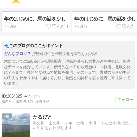
年のはじめに、馬の話を少し
年のはじめに、馬の話を少し
7ヶ月前
7ヶ月前
このブログのここがポイント
持続可能性と伝統文化を重視した内容
木についての深い関心や環境配慮、地域の暮らしの豊かさを中心に、多彩
なテーマを紹介しています。伝統的な木工から最新のエコ技術、北欧文化
に至るまで、多角的な視点で情報を発信。そのうえで、素材の良さや生活
の工夫をわかりやすく届けており、自然との調和を志す読者に寄り添って
います。
2034325
4
週間IN:
6
週間OUT:
22
月間IN:
24
2
たるびと
海の街・山の街・スキーの街 小樽 そんな小樽の楽し
い生活をお届けします