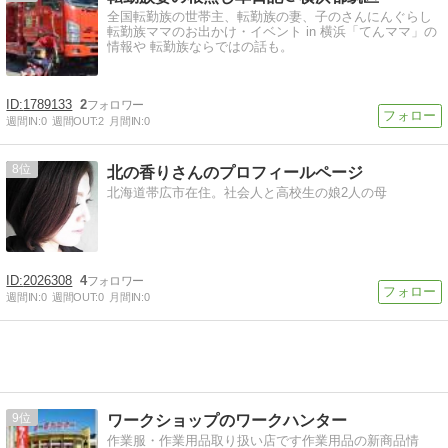
全国転勤族の世帯主、転勤族の妻、子のさんにんぐらし
転勤族ママのお出かけ・イベント in 横浜「てんママ」の
情報や 転勤族ならではの話も。
1789133
2
週間IN:
0
週間OUT:
2
月間IN:
0
8
北の香りさんのプロフィールページ
北海道帯広市在住。社会人と高校生の娘2人の母
2026308
4
週間IN:
0
週間OUT:
0
月間IN:
0
9
ワークショップのワークハンター
作業服・作業用品取り扱い店です作業用品の新商品情