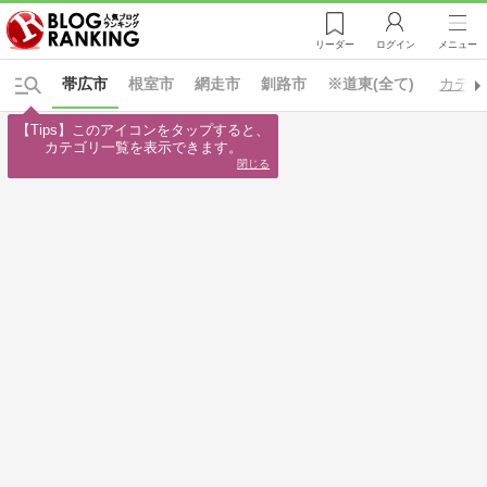
リーダー
ログイン
メニュー
帯広市
根室市
網走市
釧路市
※道東(全て)
カテゴ
【Tips】このアイコンをタップすると、

カテゴリ一覧を表示できます。
閉じる