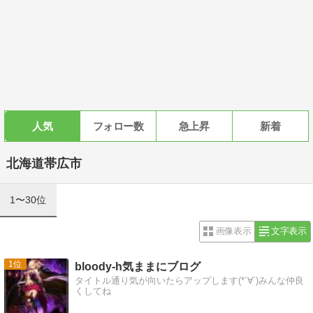
人気
フォロー数
急上昇
新着
北海道帯広市
1〜30位
画像表示
文字表示
1
bloody-h気ままにブログ
タイトル通り気が向いたらアップします(*´∀`)みんな仲良
くしてね