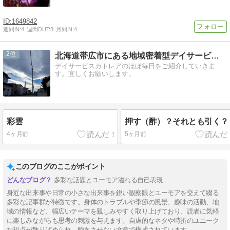
1649842
週間IN:
4
週間OUT:
8
月間IN:
4
2
北海道帯広市にある地域密着型デイサービスカトレアのブログ
デイサービスカトレアのほぼ毎日をご紹介していきま
す。宜しくお願いします。
彩雲
押す（酢）？それとも引く？
4ヶ月前
5ヶ月前
このブログのここがポイント
多彩な話題とユーモア溢れる自己表現
身近な出来事や日常の小さな出来事を鋭い観察眼とユーモアを交えて綴る
多彩な記事群が特徴です。身体のトラブルや季節の風景、趣味の活動、地
域の情報など、幅広いテーマを親しみやすく取り上げており、読者に気軽
に楽しみながらも思考の刺激を与えます。自虐的なネタや時折のユニーク
な視点が散りばめられ、飽きさせない文章で構成されています。