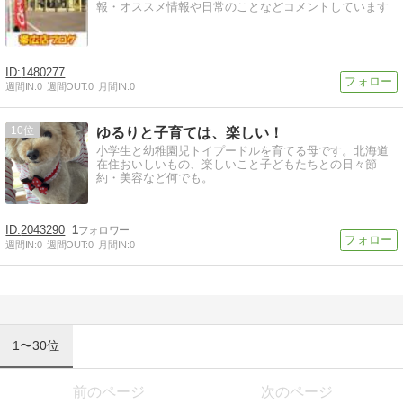
報・オススメ情報や日常のことなどコメントしています
1480277
週間IN:
0
週間OUT:
0
月間IN:
0
10
ゆるりと子育ては、楽しい！
小学生と幼稚園児トイプードルを育てる母です。北海道
在住おいしいもの、楽しいこと子どもたちとの日々節
約・美容など何でも。
2043290
1
週間IN:
0
週間OUT:
0
月間IN:
0
1〜30位
前のページ
次のページ