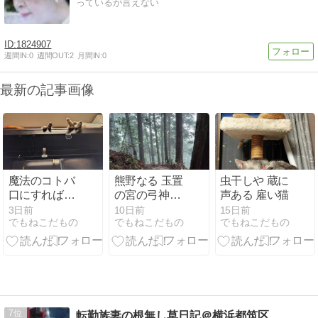
っているが言えない
1824907
週間IN:
0
週間OUT:
2
月間IN:
0
最新の記事画像
魔法のコトバ
熊野なる 玉置
虫干しや 蔵に
口にすれば短
の宮の弓神楽
声ある 雇い猫
く
弦之音すれば
3日前
10日前
15日前
でもねこだもの
でもねこだもの
でもねこだもの
悪魔退く
7
転勤族妻の根無し草日記＠横浜都筑区