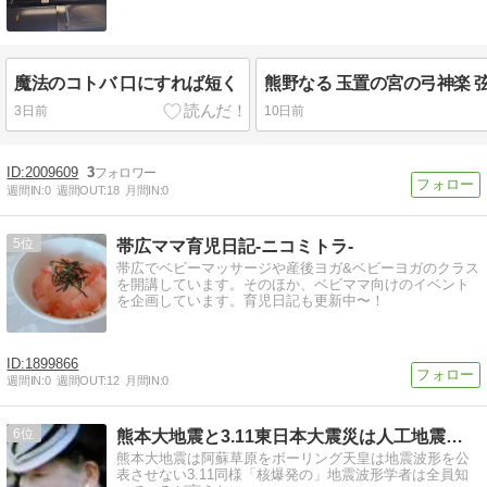
魔法のコトバ 口にすれば短く
3日前
10日前
2009609
3
週間IN:
0
週間OUT:
18
月間IN:
0
5
帯広ママ育児日記-ニコミトラ-
帯広でベビーマッサージや産後ヨガ&ベビーヨガのクラス
を開講しています。そのほか、ベビママ向けのイベント
を企画しています。育児日記も更新中〜！
1899866
週間IN:
0
週間OUT:
12
月間IN:
0
6
熊本大地震と3.11東日本大震災は人工地震の証拠・黒幕天皇
熊本大地震は阿蘇草原をボーリング天皇は地震波形を公
表させない3.11同様「核爆発の」地震波形学者は全員知