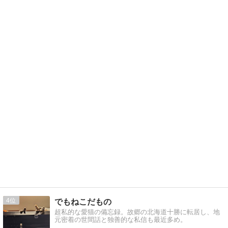
4
でもねこだもの
超私的な愛猫の備忘録。故郷の北海道十勝に転居し、地
元密着の世間話と独善的な私信も最近多め。