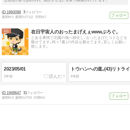
1860098
3
週間IN:
0
週間OUT:
112
月間IN:
7
3
在日宇宙人のおったまげえぇwwwぶろぐ。
とある事情で北國の地へ移住し､おったまげたコトなどを
載せてます｡時々｢書｣の作品も載せてます｡宜しくお願い
致します｡
2023/05/01
3年前
4年前
1949647
11
週間IN:
0
週間OUT:
55
月間IN:
0