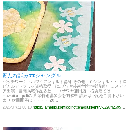
新たな試み❣️❣️ジャングル
パッチワーク・ハワイアンキルト講師 その他、ミシンキルト・ トロ
ピカルアップリケ資格取得 《ユザワヤ芸術学院本校講師》 …メディ
ア出演・書籍掲載作品多数… ​​ ユザワヤ蒲田店・横浜店では
Hawaiian quiltの 店頭特別講習会を開催中 詳細は下記をご覧下さい
ませ 次回開催は・・・・ 20…
2026/07/31 00:10
https://ameblo.jp/midoritottemosuki/entry-12974269548.html