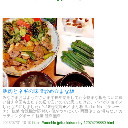
豚肉とネギの味噌炒め☆まな板
みなさまおはようございます長年使用してた安物まな板をついに買
い替え今回もまたその辺で安いのでと思ったけど、パパがチョイス
したものにしました↓ ＼18冠受賞★／ まな板 Ra Le-Na （ラレー
ナ） 抗菌 食洗機対応 軽い 傷がつきにくい 両面使える 滑らない カ
ッティングボード 軽量 送料無料 …
2026/07/31 10:10
https://ameblo.jp/funkids/entry-12974298880.html