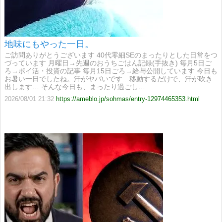
地味にもやった一日。
ご訪問ありがとうございます 40代零細SEのまったりとした日常をつ
づっています 月曜日→先週のおうちごはん記録(手抜き) 毎月5日ご
ろ→ポイ活・投資の記事 毎月15日ごろ→給与公開しています 今日も
お暑い一日でしたね。汗がヤバいです…移動するだけで、汗が吹き
出します… そんな今日も、まったり過ごし…
2026/08/01 21:32
https://ameblo.jp/sohmas/entry-12974465353.html