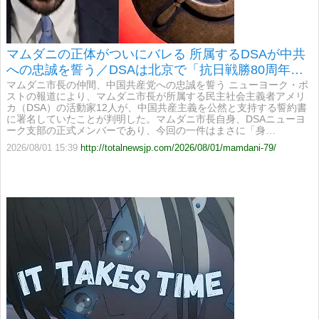
マムダニの正体がついにバレる 所属するDSAが中共
への忠誠を誓う／DSAは北京で「抗日戦勝80周年」
の式典に出席
マムダニ市長の仲間、中国共産党への忠誠を誓う ニューヨーク・ポ
ストの報道により、マムダニ市長が所属する民主社会主義者アメリ
カ（DSA）の活動家12人が、中国共産主義を公然と支持する誓約書
に署名していたことが判明した。マムダニ市長自身、DSAニューヨ
ーク支部の正式メンバーであり、今回の一件はまさに「身…
2026/08/01 15:39
http://totalnewsjp.com/2026/08/01/mamdani-79/