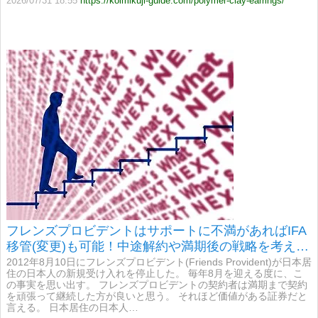
2026/07/31 18:55
https://koimikuji-guide.com/polymer-clay-earrings/
フレンズプロビデントはサポートに不満があればIFA
移管(変更)も可能！中途解約や満期後の戦略を考えて
くれる正規代理店がお勧め！
2012年8月10日にフレンズプロビデント(Friends Provident)が日本居
住の日本人の新規受け入れを停止した。 毎年8月を迎える度に、こ
の事実を思い出す。 フレンズプロビデントの契約者は満期まで契約
を頑張って継続した方が良いと思う。 それほど価値がある証券だと
言える。 日本居住の日本人…