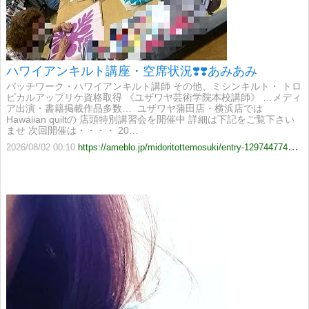
ハワイアンキルト講座・空席状況❣️❣️あみあみ
パッチワーク・ハワイアンキルト講師 その他、ミシンキルト・ トロ
ピカルアップリケ資格取得 《ユザワヤ芸術学院本校講師》 …メディ
ア出演・書籍掲載作品多数… ​​ ユザワヤ蒲田店・横浜店では
Hawaiian quiltの 店頭特別講習会を開催中 詳細は下記をご覧下さい
ませ 次回開催は・・・・ 20…
2026/08/02 00:10
https://ameblo.jp/midoritottemosuki/entry-12974477425.html