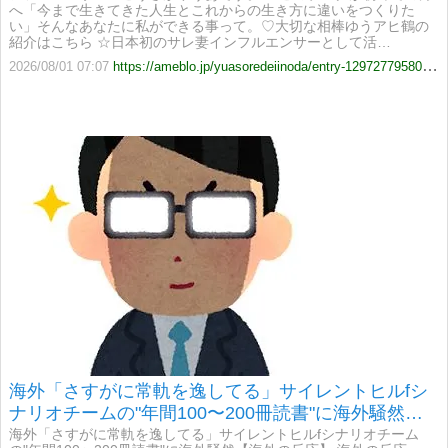
へ「今まで生きてきた人生とこれからの生き方に違いをつくりた
い」そんなあなたに私ができる事って。♡大切な相棒ゆうアヒ鶴の
紹介はこちら ☆日本初のサレ妻インフルエンサーとして活…
2026/08/01 07:07
https://ameblo.jp/yuasoredeiinoda/entry-12972779580.html
海外「さすがに常軌を逸してる」サイレントヒルfシ
ナリオチームの"年間100〜200冊読書"に海外騒然
【海外の反応】
海外「さすがに常軌を逸してる」サイレントヒルfシナリオチーム