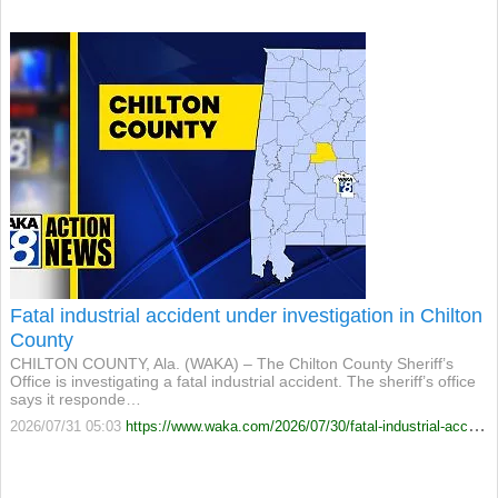
Fatal industrial accident under investigation in Chilton
County
CHILTON COUNTY, Ala. (WAKA) – The Chilton County Sheriff’s
Office is investigating a fatal industrial accident. The sheriff’s office
says it responde…
2026/07/31 05:03
https://www.waka.com/2026/07/30/fatal-industrial-accident-under-investigation-in-chilton-county/