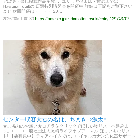
ア出演・書籍掲載作品多数… ​​ ユザワヤ蒲田店・横浜店では
Hawaiian quiltの 店頭特別講習会を開催中 詳細は下記をご覧下さい
ませ 次回開催は・・・・ 20…
2026/08/01 00:30
https://ameblo.jp/midoritottemosuki/entry-12974370242.html
センター収容犬君の名は、ちまき⇒源太‼️
★ご協力のお願い★コチラをクリックでほしい物リストへ進みま
す。↓↓↓↓↓↓一般社団法人長崎ライフオブアニマル ほしいものリス
ト!!【要募集中】ティアハイムでは、ロイヤルカナン消化器サポート