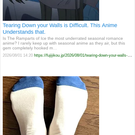
Tearing Down your Walls is Difficult. This Anime
Understands that.
Is The Ramparts of Ice the most underrated seasonal romance
anime? I rarely keep up with seasonal anime as they air, but this
gem completely hooked m…
2026/08/01 14:20
https://fujijikou.jp/2026/08/01/tearing-down-your-walls-is-difficult-this-anime-understands-that/?utm_source=rss&utm_medium=rss&utm_campaign=tearing-down-your-walls-is-difficult-this-anime-understands-that