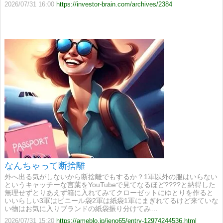
2026/07/31 16:00
https://investor-brain.com/archives/2384
なんちゃって断捨離
外へ出る気がしないから断捨離でもするか？1軍以外の服はいらない
というキャッチーな言葉をYouTubeで見てなるほど????と納得した
無理せずとりあえず箱に入れてみてクローゼットにゆとりを作ると
いいらしい3軍はビニール袋2軍は紙袋1軍にまぎれてるけど来ていな
い物はお気に入りブランドの紙袋振り分けてみ…
2026/07/31 15:20
https://ameblo.jp/jeno65/entry-12974244536.html