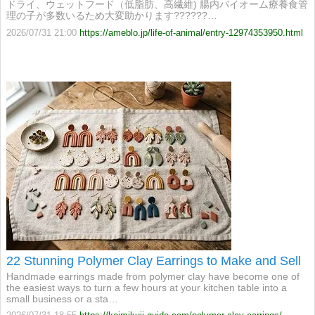
ドライ、ウェットフード（低脂肪、高繊維) 腸内バイオーム療養食管
理の子が多数いるため大変助かります??????…
2026/07/31 21:00
https://ameblo.jp/life-of-animal/entry-12974353950.html
22 Stunning Polymer Clay Earrings to Make and Sell
Handmade earrings made from polymer clay have become one of
the easiest ways to turn a few hours at your kitchen table into a
small business or a sta…