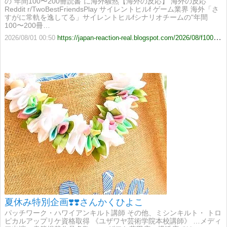
の"年間100〜200冊読書"に海外騒然【海外の反応】 海外の反応
Reddit r/TwoBestFriendsPlay サイレントヒルf ゲーム業界 海外「さ
すがに常軌を逸してる」サイレントヒルfシナリオチームの"年間
100〜200冊…
2026/08/01 00:50
https://japan-reaction-real.blogspot.com/2026/08/f100200.html
夏休み特別企画❣️❣️さんかくひよこ
パッチワーク・ハワイアンキルト講師 その他、ミシンキルト・ トロ
ピカルアップリケ資格取得 《ユザワヤ芸術学院本校講師》 …メディ