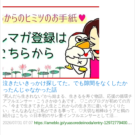
泣きたいきっかけ探してた。でも隙間をなくしたか
ったんじゃなかった話
“死んだら生きれない”から始まる、生きるを寿ぐ物語。応援の循環チ
アフルエンサー・こうさかゆうあです。 ♡このブログが初めての方
へ「今まで生きてきた人生とこれからの生き方に違いをつくりた
い」そんなあなたに私ができる事って。♡大切な相棒ゆうアヒ鶴の
紹介はこちら ☆日本初のサレ妻インフルエンサーとして活…
2026/07/31 07:07
https://ameblo.jp/yuasoredeiinoda/entry-12972779400.html