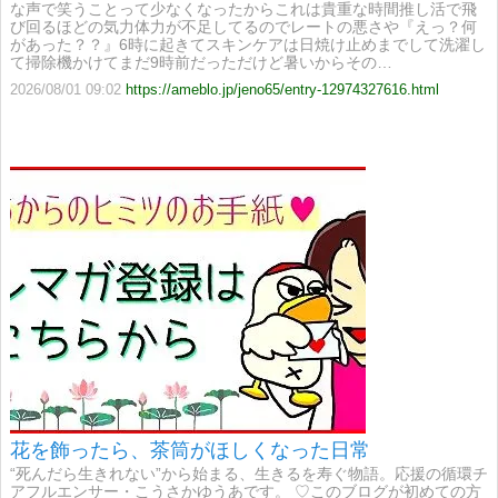
な声で笑うことって少なくなったからこれは貴重な時間推し活で飛
び回るほどの気力体力が不足してるのでレートの悪さや『えっ？何
があった？？』6時に起きてスキンケアは日焼け止めまでして洗濯し
て掃除機かけてまだ9時前だっただけど暑いからその…
2026/08/01 09:02
https://ameblo.jp/jeno65/entry-12974327616.html
花を飾ったら、茶筒がほしくなった日常
“死んだら生きれない”から始まる、生きるを寿ぐ物語。応援の循環チ
アフルエンサー・こうさかゆうあです。 ♡このブログが初めての方