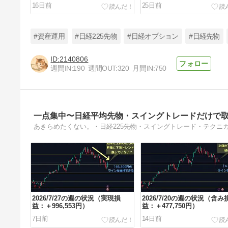
16日前
25日前
#資産運用
#日経225先物
#日経オプション
#日経先物
2140806
週間IN:
190
週間OUT:
320
月間IN:
750
日経225シストレ、ロングは5,990
円抜き。ショートも検証
46日前
一点集中〜日経平均先物・スイングトレードだけで
あきらめたくない。・日経225先物・スイングトレード・テクニ
2026/7/27の週の状況（実現損
2026/7/20の週の状況（含み
益：＋996,553円）
益：＋477,750円）
7日前
14日前