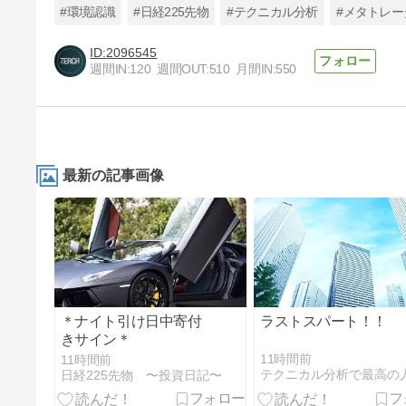
#環境認識
#日経225先物
#テクニカル分析
#メタトレー
2096545
週間IN:
120
週間OUT:
510
月間IN:
550
朝一コメント by Phoenix
8日前
最新の記事画像
＊ナイト引け日中寄付
ラストスパート！！
きサイン＊
11時間前
11時間前
日経225先物 〜投資日記〜