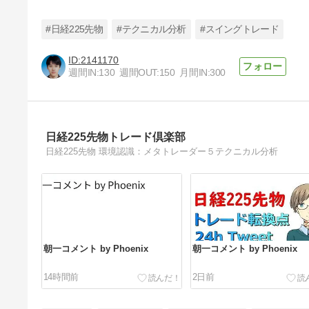
#日経225先物
#テクニカル分析
#スイングトレード
2141170
週間IN:
130
週間OUT:
150
月間IN:
300
2026/6/29の週の状況
35日前
日経225先物トレード倶楽部
日経225先物 環境認識：メタトレーダー５テクニカル分析
朝一コメント by Phoenix
朝一コメント by Phoenix
14時間前
2日前