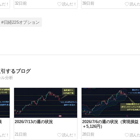
32日前
39日前
#日経225オプション
取引するブログ
カル分析
損
2026/7/13の週の状況
2026/7/6の週の状況（実現損益
＋5,126円）
21日前
28日前