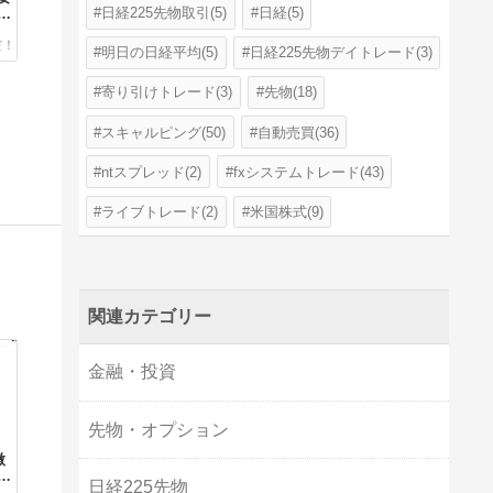
日経225先物取引(5)
日経(5)
一
明日の日経平均(5)
日経225先物デイトレード(3)
寄り引けトレード(3)
先物(18)
スキャルピング(50)
自動売買(36)
ntスプレッド(2)
fxシステムトレード(43)
ライブトレード(2)
米国株式(9)
関連カテゴリー
金融・投資
先物・オプション
微
考
日経225先物