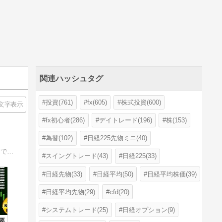
関連ハッシュタグ
投資(761)
fx(605)
株式投資(600)
文字表示
fx初心者(286)
デイトレード(196)
株(153)
為替(102)
日経225先物ミニ(40)
-「商品先物取引」「FX」「株取引」で安定的に利益を上げたい方必見！-自己分析一切必要なし！何処で売る、何処で買うが一目瞭然！いくらで売る、いくらで買うが一目瞭然！
スイングトレード(43)
日経225(33)
日経先物(33)
日経平均(50)
日経平均株価(39)
日経平均先物(29)
cfd(20)
システムトレード(25)
日経オプション(9)
要