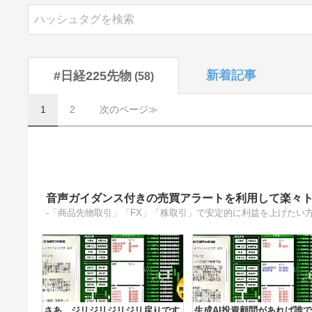
新着記事
#日経225先物
58
1
2
次のページ≫
音声ガイダンス付きの売買アラートを利用して楽々
さあ、ジリジリジリジリ戻りです
生成AI投資顧問があれば誰