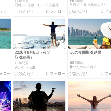
14時間前
14時間前
日経２２５で幸せな人生
日経225先物トレード倶楽部
2026年8月6日（夜間
8/6の夜間取引結果
取引結果）
15時間前
15時間前
勝つための方程式
夢が叶う人生