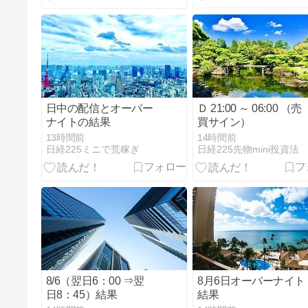
日中の配信とオーバー
Ｄ 21:00 ～ 06:00 （売
ナイトの結果
買サイン）
13時間前
14時間前
日経225ミニで荒稼ぎ
日経225先物mini投資法
8/6（翌日6：00 ⇒翌
8月6日オーバーナイト
日8：45）結果
結果