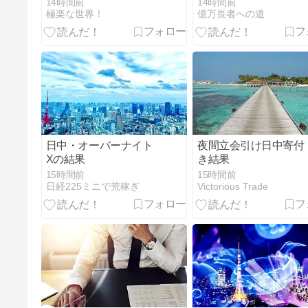
14時間前
14時間前
極楽な世界！
億万長者への道
日中・オーバーナイト
夜間立会引け日中寄付
Xの結果
き結果
15時間前
15時間前
日経225ミニで荒稼ぎ
Victorious Trade