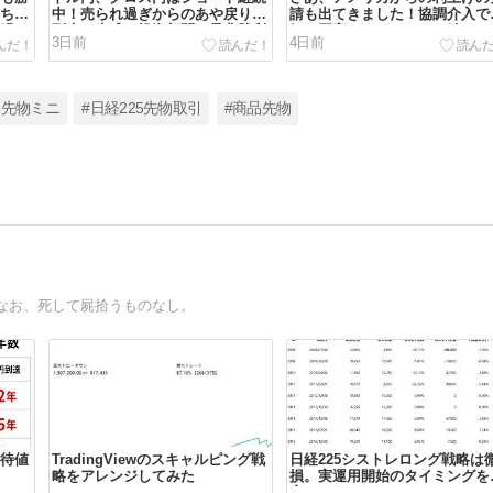
ちの
中！売られ過ぎからのあや戻りが
請も出てきました！協調介入で
縁！
到来！生成AI投資顧問で是非勝利
気に円高ですがいつまで続く？
3日前
4日前
を！
5先物ミニ
#日経225先物取引
#商品先物
なお、死して屍拾うものなし。
待値
TradingViewのスキャルピング戦
日経225シストレロング戦略は
略をアレンジしてみた
損。実運用開始のタイミングを
察