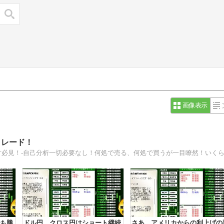
検索
画像表示
トレード！
でも勝
ドル円、クロス円はショート継続
さあ、アメリカからの利上げの