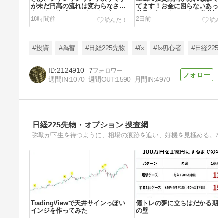
が未だ円高の流れは変わらなさそ
てます！お金に困らないあっ
うです！生成AIでガンガン稼ご
世界へ行きましょう！増税無
18時間前
2日前
う！
#投資
#為替
#日経225先物
#fx
#fx初心者
#日経22
2124910
7
週間IN:
1070
週間OUT:
1590
月間IN:
4970
さあ、為替の協調介入が入りまし
た！でも生成AIがあれば全く影響
も支障もなし！生成AIのお陰！
5日前
日経225先物・オプション 捜査網
弥勒が下生を待つように、相場の痕跡を追い、好機を見極める。
TradingViewで天井サインっぽい
億トレの夢に立ちはだかる期
インジを作ってみた
の壁