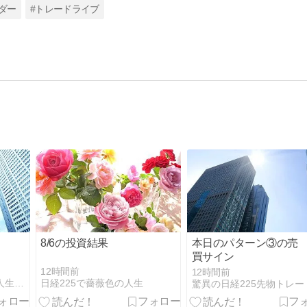
ダー
#トレードライブ
8/6の投資結果
本日のパターン③の売
買サイン
12時間前
12時間前
テクニカル分析で最高の人生！by日経225
日経225で薔薇色の人生
驚異の日経225先物トレー