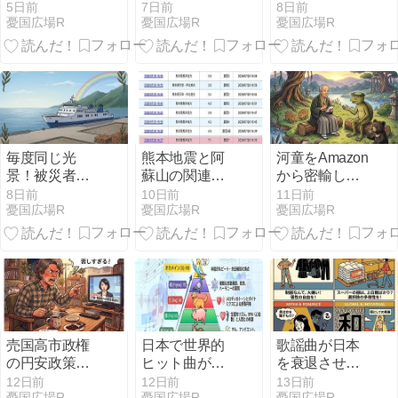
美容再生医療
し多国間戦争
岡県の気にな
5日前
7日前
8日前
憂国広場R
憂国広場R
憂国広場R
と自民党韓国
に！第三次世
る民度
ロビーとの関
界大戦前夜
係
か？
毎度同じ光
熊本地震と阿
河童をAmazon
景！被災者対
蘇山の関連性
から密輸して
応に自民党政
について
日本の河川に
8日前
10日前
11日前
憂国広場R
憂国広場R
憂国広場R
府が無策の真
放流したらど
相
うなるか？
売国高市政権
日本で世界的
歌謡曲が日本
の円安政策で
ヒット曲が出
を衰退させ自
大豆コーヒー
ない理由と世
民党の腐敗を
12日前
12日前
13日前
憂国広場R
憂国広場R
憂国広場R