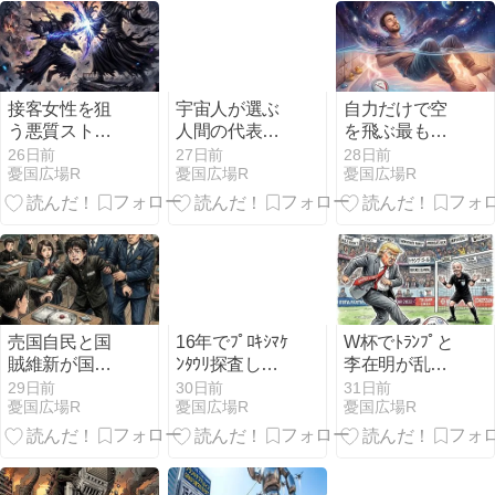
接客女性を狙
宇宙人が選ぶ
自力だけで空
う悪質ストー
人間の代表は
を飛ぶ最も低
カーが急造し
ドナルド・ト
コストの方法
26日前
27日前
28日前
憂国広場R
憂国広場R
憂国広場R
たのは自民党
ランプで､博物
が原因だった
館レプリカに
はHomo Prank
Indiscriminate
と紹介
売国自民と国
16年でﾌﾟﾛｷｼﾏｹ
W杯でﾄﾗﾝﾌﾟと
賊維新が国民
ﾝﾀｳﾘ探査し宇
李在明が乱入
威嚇目的で邪
宙直径が300億
し大暴れ！世
29日前
30日前
31日前
憂国広場R
憂国広場R
憂国広場R
悪「国旗の損
光年しかない
界を敵にした
壊等の罪」ご
ことを証明す
FIFAは解体
り押し暴挙
る方法と人類
か？
滅亡危機