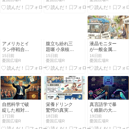
を飲むはめに
界的ヒット曲
助長していた
なった日本人
の製作法解明
と判明
の怨嗟
アメリカとイ
腹立ち紛れ三
液晶モニター
ラン停戦合意
題噺 小泉核武
が一般金属ゴ
後の戦闘再開
装・高市円安
ミで捨てられ
15日前
15日前
16日前
憂国広場R
憂国広場R
憂国広場R
は生成AIが原
促進・NHK世
ない原因の総
因だった！
論操作捏造
ては国賊自民
党と天下り売
国奴による構
造利権腐敗だ
った
自然科学で破
栄養ドリンク
真言語学で暴
綻した相対性
驚愕の真実！
く維新の大阪
理論が社会科
50円も5000円
副都心虚偽
17日前
18日前
19日前
憂国広場R
憂国広場R
憂国広場R
学で復活！ア
も効果に大差
ベノミクスが
なし