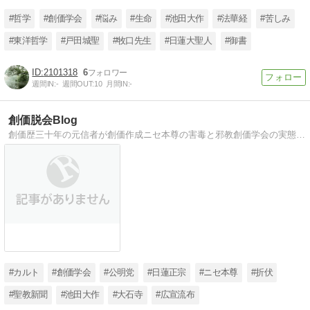
#哲学
#創価学会
#悩み
#生命
#池田大作
#法華経
#苦しみ
#東洋哲学
#戸田城聖
#牧口先生
#日蓮大聖人
#御書
2101318
6
週間IN:
-
週間OUT:
10
月間IN:
-
創価脱会Blog
創価歴三十年の元信者が創価作成ニセ本尊の害毒と邪教創価学会の実態を伝えるブログ
#カルト
#創価学会
#公明党
#日蓮正宗
#ニセ本尊
#折伏
#聖教新聞
#池田大作
#大石寺
#広宣流布