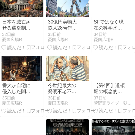
日本を滅亡さ
30億円実物大
SFではなく現
せる選挙制度
鉄人28号作成
在の科学水準
破壊!邪悪政党
プロジェクト
で実現可能な
32日前
33日前
34日前
憂国広場R
憂国広場R
憂国広場R
に投票した情
タイムマシン
弱大阪府民の
製作法完成
罪
番犬が自宅に
今世紀最大の
【第4回】道頓
侵入した闇バ
発明不老不死
堀の概念的売
イトの強盗を
再生薬を日本
春とメディア
35日前
36日前
37日前
憂国広場R
憂国広場R
菅野完ライブ 朝刊チェック 文字起こし
咬み殺した場
から奪ったア
の男根主義
合どうなる
メリカと走狗
か？
となった売国
NHK