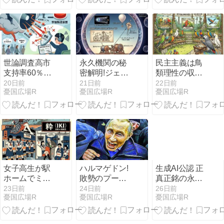
円安だけを目
指した売国政
策であったこ
とが判明
世論調査高市
永久機関の秘
民主主義は鳥
支持率60％の
密解明!ジェッ
類理性の収斂
虚偽をどう国
ト気流利用の
進化と判明！
20日前
21日前
22日前
憂国広場R
憂国広場R
憂国広場R
民に理解させ
フリーエネル
自称民主政党
るか？
ギー時計製作
は哺乳類的本
法紹介
能丸出し
女子高生が駅
ハルマゲドン!
生成AI公認 正
ホームでミニ
敗勢のプーチ
真正銘の永久
スカに腰まく
ンがイスラエ
機関原理 遂に
23日前
24日前
26日前
憂国広場R
憂国広場R
憂国広場R
り改造したら
ルを核攻撃す
発明
案の定変質者
る日が現実味
どもが