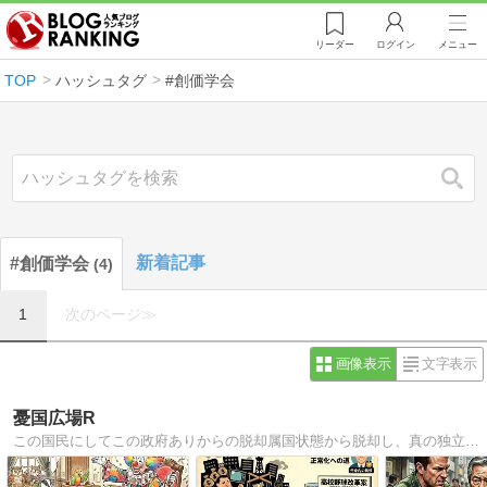
リーダー
ログイン
メニュー
TOP
ハッシュタグ
#創価学会
検索
新着記事
#創価学会
4
1
次のページ≫
画像表示
文字表示
憂国広場R
この国民にしてこの政府ありからの脱却属国状態から脱却し、真の独立を勝ち取ろう。マスコミ報道の虚偽を暴く正義のブログ。