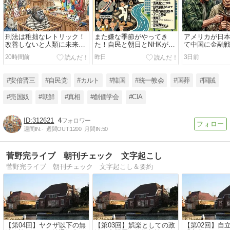
刑法は稚拙なレトリック！
また嫌な季節がやってき
アメリカが日
改善しないと人類に未来な
た！自民と朝日とNHKが跋
て中国に金融
し
扈する夏の甲子園地獄絵圖
たのが協調介
20時間前
昨日
3日前
た
#安倍晋三
#自民党
#カルト
#韓国
#統一教会
#国葬
#国賊
#売国奴
#朝鮮
#真相
#創価学会
#CIA
312621
4
週間IN:
-
週間OUT:
1200
月間IN:
50
菅野完ライブ 朝刊チェック 文字起こし
菅野完ライブ 朝刊チェック 文字起こし＆要約
【第04回】ヤクザ以下の無
【第03回】娯楽としての政
【第02回】自