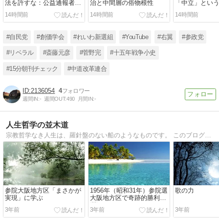
法を許すな：公益通報者探
治と中間層の俗物根性
「中立」とい
索の違法性
14時間前
14時間前
14時間前
#自民党
#創価学会
#れいわ新選組
#YouTube
#右翼
#参政党
#リベラル
#斎藤元彦
#菅野完
#十五年戦争小史
#15分朝刊チェック
#中道改革連合
2136054
4
週間IN:
-
週間OUT:
490
月間IN:
-
人生哲学の並木道
宗教哲学なき人生は、羅針盤のない船のようなものです。 このブログの目的は、そうした人生全般にわたる指南を書き記しておく、私の学びのノートです。
参院大阪地方区「まさかが
1956年（昭和31年）参院選
歌の力
実現」に学ぶ
大阪地方区で奇跡的勝利の
淵源
3年前
3年前
3年前