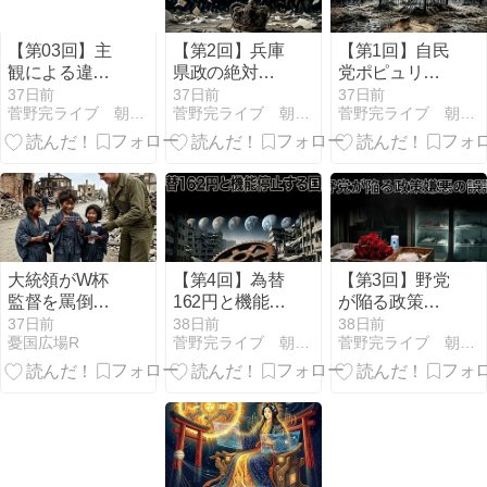
【第03回】主
【第2回】兵庫
【第1回】自民
観による違法
県政の絶対王
党ポピュリズ
性否定と兵庫
政化とポピュ
ムと民主主義
37日前
37日前
37日前
菅野完ライブ 朝刊チェック 文字起こし
菅野完ライブ 朝刊チェック 文字起こし
菅野完ライブ 朝刊チェック 文字起こし
県政の倫理的
リズムの果て
の暴走
腐敗
大統領がW杯
【第4回】為替
【第3回】野党
監督を罵倒す
162円と機能停
が陥る政策嫌
る韓国の実態
止する国家
悪の誤謬とタ
37日前
38日前
38日前
憂国広場R
菅野完ライブ 朝刊チェック 文字起こし
菅野完ライブ 朝刊チェック 文字起こし
に無知な情弱
ニマチ研究所
若者と事なか
れ地獄の日本
の闇