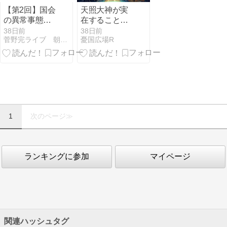
【第2回】国会
天照大神が実
の異常事態と
在することを
定数削減法案
科学的に証明
38日前
38日前
菅野完ライブ 朝刊チェック 文字起こし
憂国広場R
に潜む維新壊
滅の罠
1
次のページ≫
ランキングに参加
マイページ
関連ハッシュタグ