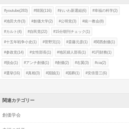
youtube(283)
韓国(116)
れいわ新選組(6)
幸福の科学(2)
池田大作(3)
創価大学(2)
公明党(3)
統一教会(8)
カルト(4)
自民党(22)
15分朝刊チェック(1)
十五年戦争小史(1)
菅野完(1)
斎藤元彦(1)
関西創価(1)
参政党(14)
女性部長(1)
地区婦人部長(1)
1円財務(1)
脱会(1)
アンチ創価(1)
創価(2)
右翼(3)
cia(2)
選挙(16)
真相(3)
国賊(1)
国葬(1)
安倍晋三(6)
関連カテゴリー
創価学会