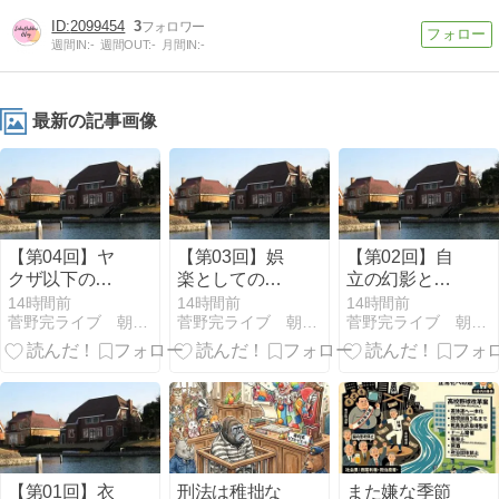
2099454
3
週間IN:
-
週間OUT:
-
月間IN:
-
最新の記事画像
【第04回】ヤ
【第03回】娯
【第02回】自
クザ以下の無
楽としての政
立の幻影と
法を許すな：
治と中間層の
「中立」とい
14時間前
14時間前
14時間前
菅野完ライブ 朝刊チェック 文字起こし
菅野完ライブ 朝刊チェック 文字起こし
菅野完ライブ 朝刊チェック 文字起こし
公益通報者探
俗物根性
う自己保身
索の違法性
【第01回】衣
刑法は稚拙な
また嫌な季節