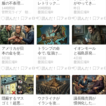
服の不条理と
レトリック！
がやってき
神戸の都市構
改善しないと
た！自民と朝
14時間前
20時間前
昨日
菅野完ライブ 朝刊チェック 文字起こし
憂国広場R
憂国広場R
造分断
人類に未来な
日とNHKが跋
し
扈する夏の甲
子園地獄絵圖
アメリカが日
トランプの命
イオンモール
本の金を使っ
令で､塩漬け米
と福島原発事
て中国に金融
国債を担保に
故の相関と流
3日前
3日前
4日前
憂国広場R
憂国広場R
憂国広場R
戦争を仕掛け
アメリカから
言飛語やバッ
たのが協調介
高利でドルを
シングを煽る
入の正体だっ
借りた国賊自
マスゴミ報道
た
民党政府
隠蔽するマス
ウクライナが
議長職売買が
ゴミ！超悪質
イランを攻撃
慣例化した福