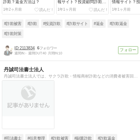
詐欺？返金方法は？
報サイト？投資顧問詐欺？
情報サイト？
返金方法は？
欺？返金方法
1年2ヶ月前
1年1ヶ月前
1年1ヶ月前
#詐欺被害
#詐欺
#投資詐欺
#詐欺サイト
#返金
#詐欺返金
#詐欺対策
2113834
6
週間IN:
-
週間OUT:
40
月間IN:
10
丹誠司法書士法人
丹誠司法書士法人では、サクラ詐欺・情報商材詐欺などの消費者被害回復や、相続登記・遺言状作成などの相続・遺言問題を中心とする様々な業務に全力で取り組んでおります。ぜひお気軽にお問い合わせください。
#司法書士
#任意整理
#詐欺被害
#副業詐欺
#詐欺返金