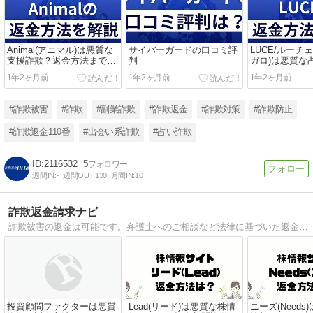
Animal(アニマル)は悪質な
サイバーガードの口コミ評
LUCE/ルーチ
支援詐欺？返金方法まで解
判
ガロ)は悪質な
説
金方法まで解
1年2ヶ月前
1年2ヶ月前
1年2ヶ月前
#詐欺被害
#詐欺
#副業詐欺
#詐欺返金
#詐欺対策
#詐欺防止
#詐欺返金110番
#出会い系詐欺
#占い詐欺
2116532
5
週間IN:
-
週間OUT:
130
月間IN:
10
詐欺返金請求ナビ
詐欺被害の返金は可能です。弁護士へのご相談など法律に基づいた返金方法をご紹介します。
投資顧問ファクターは悪質
Lead(リード)は悪質な株情
ニーズ(Needs