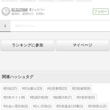
2127668
2
週間IN:
-
週間OUT:
-
月間IN:
-
1
次のページ≫
ランキングに参加
マイページ
関連ハッシュタグ
詐欺(27)
司法書士(23)
任意整理(22)
詐欺被害(9)
詐欺サイト(8)
投資詐欺(8)
副業詐欺(7)
詐欺対策(5)
出会い系詐欺(2)
占い詐欺(1)
詐欺返金110番(1)
詐欺防止(2)