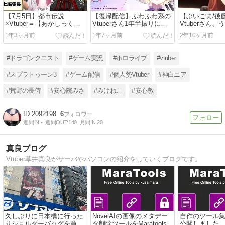
【7月5日】都市伝説
【復帰配信】ふわふわ系の
【ぶいごま/後
×Vtuber＝【あかしっくぷ
Vtuberさん1年半振りに復
Vtuberさん
ろだくしょん】が超面白
帰配信！！【有北リファ】
ュー2日後にア
1年3ヶ月前
1年7ヶ月前
2年10ヶ月前
い！
ラ全開の3Dデ
しまう！！！
#ドラゴンクエスト
#ゲーム実況
#ホロライブ
#vtuber
#スプラトゥーン3
#ゲーム配信
#個人勢Vtuber
#神白ニア
#荒野の長侍
#安心院みさ
#みけねこ
#安心教
2092198
6
週間IN:
-
週間OUT:
140
月間IN:
20
真良ブログ
Vtuber草井真良がサーバやパソコンの紹介をしていくブログです。
久しぶりに日本橋に行った
NovelAIの画像のメタデー
自作のツール集Ma
りショルダーバッグを買っ
タ削除ツールをMaratoolsで
公開しました