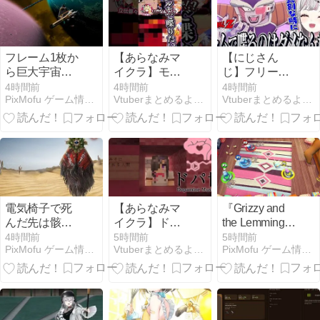
フレーム1枚か
【あらなみマ
【にじさん
ら巨大宇宙船
イクラ】モノ
じ】フリーザ
へ―最大4人協
マネってたの
がミームしか
4時間前
4時間前
4時間前
PixMofu ゲーム情報 × コミュニティ × 自作アプリ
Vtuberまとめるよ〜ん
Vtuberまとめるよ〜ん
力
しいね！
喋らなくてや
『Approximately
んわり注意す
Up』Steam配
る石神のドラ
信開始、98%
ゴンボールZ
好評の滑り出
し
電気椅子で死
【あらなみマ
『Grizzy and
んだ先は骸骨
イクラ】ドー
the Lemmings
と賭ける煉獄
パミン博物館-
– Crazy
4時間前
5時間前
5時間前
PixMofu ゲーム情報 × コミュニティ × 自作アプリ
Vtuberまとめるよ〜ん
PixMofu ゲーム情報 × コミュニティ × 自作アプリ
――ダークな
ドパ博- 本施設
Party』配信開
カード
の紹介映像を
始―50種のミ
ADV『BONEREADER
公開
ニゲームを1画
～骨読みの魔
面4人で奪い合
の世界～』配
う