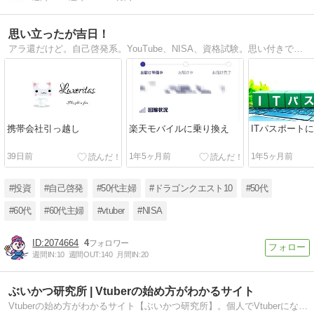
思い立ったが吉日！
アラ還だけど。自己啓発系。YouTube、NISA、資格試験。思い付きでやってみたあれこれを書いてます。
携帯会社引っ越し
楽天モバイルに乗り換え
ITパスポート
39日前
1年5ヶ月前
1年5ヶ月前
#投資
#自己啓発
#50代主婦
#ドラゴンクエスト10
#50代
#60代
#60代主婦
#vtuber
#NISA
2074664
4
週間IN:
10
週間OUT:
140
月間IN:
20
ぶいかつ研究所 | Vtuberの始め方がわかるサイト
Vtuberの始め方がわかるサイト【ぶいかつ研究所】。個人でVtuberになるために必要な機材やおすすめのスマホアプリなどを解説しています。