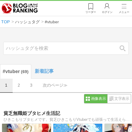
リーダー
ログイン
メニュー
TOP
ハッシュタグ
#vtuber
検索
新着記事
#vtuber
69
1
2
3
次のページ≫
画像表示
文字表示
貧乏無職姫ブタヒメ生活記
ひきこもりブタヒメです。貧乏ひきこもりVtuberでも頑張って生活えらいよね!! 日記ブログパチスロと投資します(貧乏原因？)貧乏ブタヒメ王国を国民募集です登録お願いしますわかったか