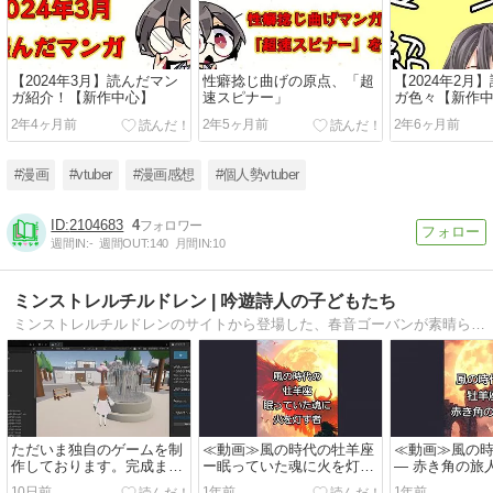
【2024年3月】読んだマン
性癖捻じ曲げの原点、「超
【2024年2月
ガ紹介！【新作中心】
速スピナー」
ガ色々【新作
2年4ヶ月前
2年5ヶ月前
2年6ヶ月前
#漫画
#vtuber
#漫画感想
#個人勢vtuber
2104683
4
週間IN:
-
週間OUT:
140
月間IN:
10
ミンストレルチルドレン | 吟遊詩人の子どもたち
ミンストレルチルドレンのサイトから登場した、春音ゴーバンが素晴らしい楽曲を歌います。その楽曲の販売もしています。マスターである吟遊詩人のラガブーリンは、世の中が少しでも良くなるように、楽曲を作ったり、夢を語ったりしています。
ただいま独自のゲームを制
≪動画≫風の時代の牡羊座
≪動画≫風の
作しております。完成まで
ー眠っていた魂に火を灯す
― 赤き角の旅人
今しばらくお待ちくださ
者ー
10日前
1年前
1年前