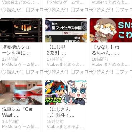
Vtuberまとめるよ〜ん
PixMofu ゲーム情報 × コミュニティ × 自作アプリ
Vtuberまとめるよ〜ん
2026 本戦
Racer』新映像
第2試合：ロイ
Day1終了！し
はランドスピ
ヤルナイツ -
ーちゃんの守
ーダー特集 ―
新台附属！ロ
備ほんま良か
重くて頑丈な
イヤルナイツ
ったわ
機体をドリフ
うおおおおお
トで曲げる
おお
培養槽のクロ
【にじ甲
【ななし】ね
ーンを神に捧
2026】
るちゃん、葬
げるインクリ
Winners2回戦
儀代の写真載
17時間前
17時間前
18時間前
PixMofu ゲーム情報 × コミュニティ × 自作アプリ
Vtuberまとめるよ〜ん
Vtuberまとめるよ〜ん
メンタル『器
第1試合：麒麟
せただけで悪
に喰わせろ』
- 聖ファビュラ
意でXが爆発
無料体験版が
ス！麒麟うお
した
Steamで配信
おおおおおお
中
おおお
洗車シム『Car
【にじさん
Wash
じ】熱斗くん
Simulator』が
のガキらしか
18時間前
18時間前
PixMofu ゲーム情報 × コミュニティ × 自作アプリ
Vtuberまとめるよ〜ん
早期アクセス
らぬ精神性と