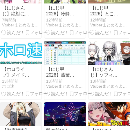
【にじさん
【にじ甲
【にじ甲
じ】絶対に呼
2026】冷静に
2026】ところ
ばれたくない
考えるとなん
で野球って魔
7時間前
12時間前
12時間前
Vtuberまとめるよ〜ん
Vtuberまとめるよ〜ん
Vtuberまとめるよ〜ん
企画を考える
だこのえっっ
法使うのOKな
樋口楓
っな格好
んやっけ？
は…？
【ホロライ
【にじ甲
【にじさん
ブ】メイドイ
2026】葛葉に
じ】ソフィ
ンアビスまじ
対強打者がつ
「８８８✨ ぞ
13時間前
13時間前
13時間前
ホロ速
Vtuberまとめるよ〜ん
Vtuberまとめるよ〜ん
か、カリオペ
いてるのはこ
ろ目ってなん
すげえな
のバグのせい
か嬉しくなる
やな
よね！！」