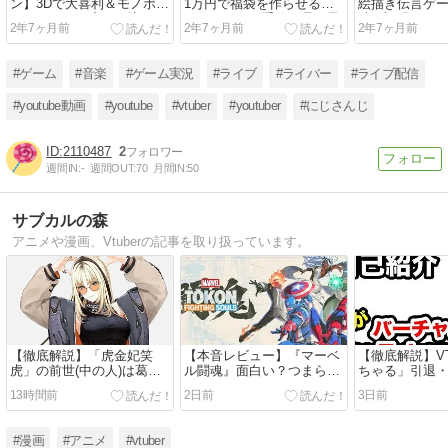
ン】3Dで大喜利＆モノボ
1万円で福袋を作らせると
絵描き伝言ゲ
ケ！ネタは何度でも擦る、
どうなる？→手作り品、予
絆の証明をし
2年7ヶ月前
2年7ヶ月前
2年7ヶ月前
ろふまお咎人はフリー素
算大幅オーバー、自分のグ
多数の大波乱
材、馴染みすぎなリオン様
ッズ、在庫処分、パーティ
などユカイな2時間
ーグッズオンリーなど個性
#ゲーム
#音楽
#ゲーム実況
#ライブ
#ライバー
#ライブ配信
が強すぎる！
#youtube動画
#youtube
#vtuber
#youtuber
#にじさんじ
2110487
2
週間IN:
-
週間OUT:
70
月間IN:
50
サブカルの森
アニメや漫画、Vtuberの記事を取り扱っています。
【徹底解説】「虎金妃笑
【本音レビュー】『マーベ
【徹底解説】VT
虎」の前世(中の人)は葛西
ル闘魂』面白い？つまらな
ちゃる」引退
美空？過去の炎上理由やプ
い？プレイ感想や評価：格
界初の男性VTu
13時間前
2日前
3日前
ロフィールまで網羅！【こ
ゲーの新時代を告げる超大
数々の伝説を
がねいにこ】
作！即買いして損なし！
育成や業界の
【MARVEL Tōkon: Fighting
てきた存在
#漫画
#アニメ
#vtuber
Souls】