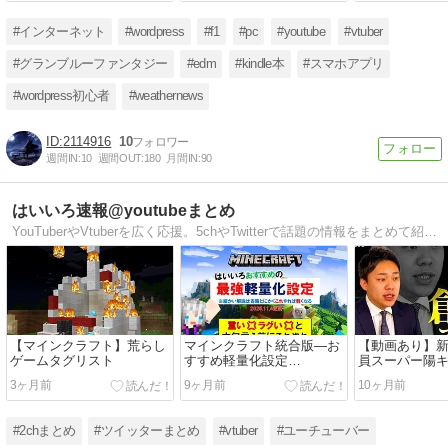
#インターネット
#wordpress
#f1
#pc
#youtube
#vtuber
#グランブルーファンタジー
#edm
#kindle本
#スマホアプリ
#wordpress初心者
#weathernews
2114916
10
週間IN:
10
週間OUT:
180
月間IN:
90
はいいろ速報@youtubeまとめ
YouTuberやVtuberを広く応援。5chやTwitterで話題の情報をまとめて紹介しています。毎日１０記事超更新中。ひまつぶしにどうぞ。
【マインクラフト】荒らし
マインクラフト統合版―お
【動画あり】
ゲームタグリスト
すすめ軽量化設定
員スーパー陽
―Ver1.21.120
BEEM社の採
3ヶ月前
9ヶ月前
10ヶ月前
スすぎる
#2chまとめ
#ツイッターまとめ
#vtuber
#ユーチューバー