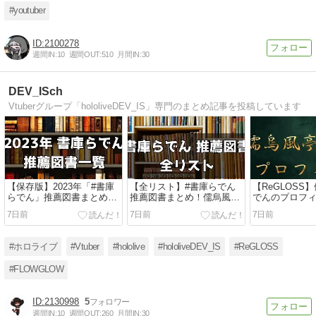
#youtuber
2100278
週間IN:
10
週間OUT:
510
月間IN:
30
DEV_ISch
Vtuberグループ「hololiveDEV_IS」専門のまとめ記事を投稿しています
【保存版】2023年「#書庫
【全リスト】#書庫らでん
【ReGLOSS
らでん」推薦図書まとめ：
推薦図書まとめ！儒烏風亭
でんのプロフ
VTuber儒烏風亭らでんが選
らでんが紹介した全作品を
め！美術愛と
7日前
7日前
7日前
んだ至極の1冊
網羅
ップの魅力と
#ホロライブ
#Vtuber
#hololive
#hololiveDEV_IS
#ReGLOSS
#FLOWGLOW
2130998
5
週間IN:
10
週間OUT:
260
月間IN:
30