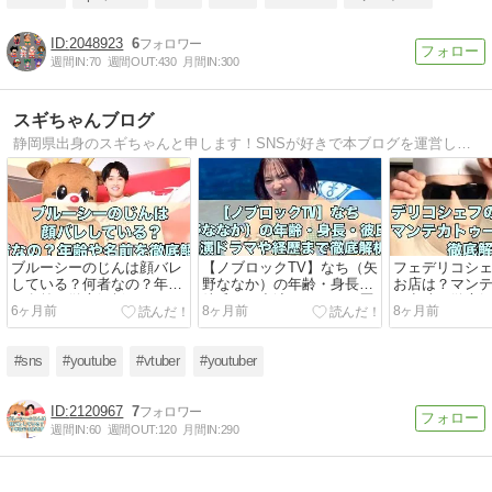
2048923
6
週間IN:
70
週間OUT:
430
月間IN:
300
スギちゃんブログ
静岡県出身のスギちゃんと申します！SNSが好きで本ブログを運営しております。ここではインフルエンサーと呼ばれる方の記事を更新していきます。より正確な情報で皆様が楽しめるような記事にしたいと思っていますので、よろしくお願いします♪
ブルーシーのじんは顔バレ
【ノブロックTV】なち（矢
フェデリコシ
している？何者なの？年齢
野ななか）の年齢・身長・
お店は？マン
や名前を徹底解析！
彼氏は？出演ドラマや経歴
の意味も徹底
6ヶ月前
8ヶ月前
8ヶ月前
まで徹底解析！
#sns
#youtube
#vtuber
#youtuber
2120967
7
週間IN:
60
週間OUT:
120
月間IN:
290