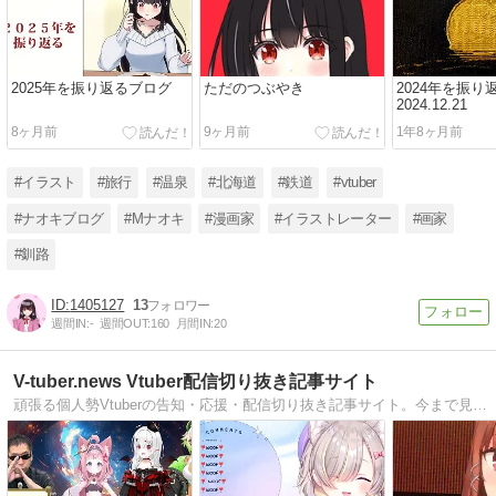
2025年を振り返るブログ
ただのつぶやき
2024年を振り
2024.12.21
8ヶ月前
9ヶ月前
1年8ヶ月前
#イラスト
#旅行
#温泉
#北海道
#鉄道
#vtuber
#ナオキブログ
#Mナオキ
#漫画家
#イラストレーター
#画家
#釧路
1405127
13
週間IN:
-
週間OUT:
160
月間IN:
20
V-tuber.news Vtuber配信切り抜き記事サイト
頑張る個人勢Vtuberの告知・応援・配信切り抜き記事サイト。今まで見てないことを後悔するほどのまだ貴方が知らないVtuberさんの配信切り抜き記事。ウザい広告表示一切ありません。