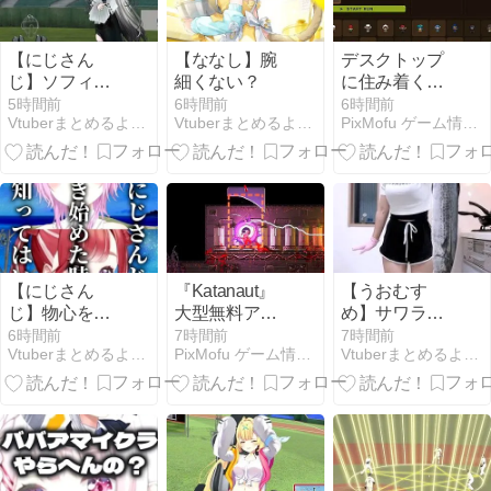
信開始
【にじさん
【ななし】腕
デスクトップ
じ】ソフィ
細くない？
に住み着くハ
ア・ヴァレン
ンター
5時間前
6時間前
6時間前
Vtuberまとめるよ〜ん
Vtuberまとめるよ〜ん
PixMofu ゲーム情報 × コミュニティ × 自作アプリ
タイン、バッ
『Slaymeji:
ターボックス
Roguelite
に立ってみた
Desktop
Survivor』
Steamページ
公開、現実の
ToDo消化でア
ンロックが進
【にじさん
『Katanaut』
【うおむす
む
じ】物心を教
大型無料アッ
め】サワラが1
える活動9年目
プデート「Into
番美味しくな
6時間前
7時間前
7時間前
Vtuberまとめるよ〜ん
PixMofu ゲーム情報 × コミュニティ × 自作アプリ
Vtuberまとめるよ〜ん
未来人
the Void」配信
る食べ方。
ー新最終ボス
と逆走の高難
度ワープ4