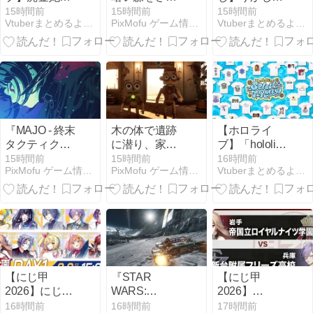
虎「引っ越し
よう一人称ホ
「おはよ│ ̂⩊፟ ̂
15時間前
15時間前
15時間前
Vtuberまとめるよ〜ん
PixMofu ゲーム情報 × コミュニティ × 自作アプリ
Vtuberまとめるよ〜ん
先、洗濯機置
ラー『Shroud
𐅀♡ 朝から
き場がない 今
of the Woods』
NEKOのω洗い
気づいた」
Steam配信開
をしたﾖ🐈」
始、15%オフ
の671円
『MAJO - 終末
木の体で遺跡
【ホロライ
タクティクス
に潜り、家具
ブ】「hololive
RPG』8月12
を担いで逃げ
Splash T-
15時間前
15時間前
16時間前
PixMofu ゲーム情報 × コミュニティ × 自作アプリ
PixMofu ゲーム情報 × コミュニティ × 自作アプリ
Vtuberまとめるよ〜ん
日配信開始―
る協力ホラー
Party!」 全Tシ
縦画面リアル
『GRAIN
ャツラインナ
タイム戦闘と4
ROT』Steam
ップ公開
形態の魔女編
配信開始
成
―10%オフの
1,035円
【にじ甲
『STAR
【にじ甲
2026】にじさ
WARS:
2026】
んじ甲子園
Galactic
Winners2回戦
16時間前
16時間前
17時間前