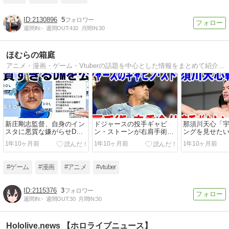
2130896
5
週間IN:
-
週間OUT:
410
月間IN:
30
ほむらの箱庭
アニメ・漫画・ゲーム・Vtuberの話題を中心とした情報をまとめて紹介しています。
新庄剛志監督、自身のイン
ドジャースの投手ギャビ
那須川天心「
スタに悪質な嫌がらせDM
ン・ストーンが右肩手術、
ングを見せた
の一部を公開
来季全休へ…
誓う
1年10ヶ月前
1年10ヶ月前
1年10ヶ月前
#ゲーム
#漫画
#アニメ
#vtuber
2115376
3
週間IN:
-
週間OUT:
30
月間IN:
30
Hololive.news 【ホロライブニュース】