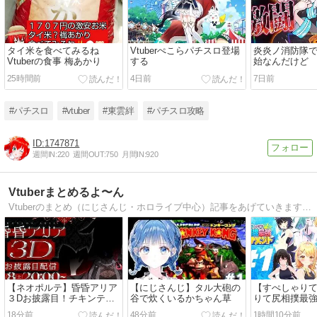
タイ米を食べてみるね
Vtuberぺこらパチスロ登場
炎炎ノ消防隊
Vtuberの食事 梅あかり
する
始なんだけど
25時間前
4日前
7日前
#パチスロ
#vtuber
#東雲絆
#パチスロ攻略
1747871
週間IN:
220
週間OUT:
750
月間IN:
920
Vtuberまとめるよ〜ん
Vtuberのまとめ（にじさんじ・ホロライブ中心）記事をあげていきます！ぶいすぽ・ななしいんくその他個人勢ブイチューバーのまとめも毎日更新中。
【ネオポルテ】昏昏アリア
【にじさんじ】タル大砲の
【すぺしゃり
３Dお披露目！チキンテカ
谷で炊くいるかちゃん草
りて尻相撲最
テカ
ト#1！やはり
18分前
48分前
1時間10分前