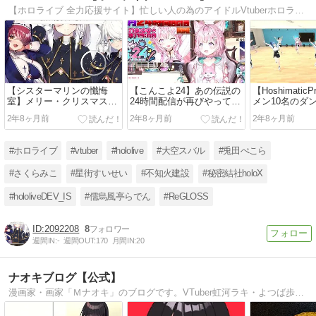
【ホロライブ 全力応援サイト】忙しい人の為のアイドルVtuberホロライブ配信切り抜き記事サイトです。記事6,000ページ以上、スクショ65,000枚以上、動画紹介は1万本以上あります。ウザい広告表示一切ありません。
【シスターマリンの懺悔
【こんこよ24】あの伝説の
【Hoshimatic
室】メリー・クリスマス！
24時間配信が再びやってく
メン10名のダ
年に一度の懺悔の日！！
る！！【博衣こより/ホロラ
ン！【ときのそ
2年8ヶ月前
2年8ヶ月前
2年8ヶ月前
【宝鐘マリン/白上フブキ/
イブ】
せい/アキ・ロ
ホロライブ/hololive
ル/夏色まつり/
DEV_IS ReGLLOS】
常闇トワ/桃鈴
#ホロライブ
#vtuber
#hololive
#大空スバル
#兎田ぺこら
より/風真いろ
ブ】
#さくらみこ
#星街すいせい
#不知火建設
#秘密結社holoX
#hololiveDEV_IS
#儒烏風亭らでん
#ReGLOSS
2092208
8
週間IN:
-
週間OUT:
170
月間IN:
20
ナオキブログ【公式】
漫画家・画家「Ｍナオキ」のブログです。VTuber虹河ラキ・よつば歩音と巡る旅漫画「ひょうひょう！」を「Webコミック雑誌てんてる」で連載中。主に絵画と漫画の紹介や温泉巡りについて書いています。