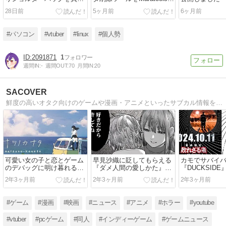
たりしました
公開＆スギ薬局で精密ドラ
28日前
5ヶ月前
6ヶ月前
イバーを入手しました
#パソコン
#vtuber
#linux
#個人勢
2091871
1
週間IN:
-
週間OUT:
70
月間IN:
20
SACOVER
鮮度の高いオタク向けのゲームや漫画・アニメといったサブカル情報を中心に紹介したり謎のコラムを書いたりします。
可愛い女の子と恋とゲーム
早見沙織に貶してもらえる
カモでサバイ
のデバッグに明け暮れる
『ダメ人間の愛しかた』ボ
『DUCKSID
『デバッグ彼女』など今日
イコミ公開など今日のニュ
ニュース
2年3ヶ月前
2年3ヶ月前
2年3ヶ月前
のニュース
ース
#ゲーム
#漫画
#映画
#ニュース
#アニメ
#ホラー
#youtube
#vtuber
#pcゲーム
#同人
#インディーゲーム
#ゲームニュース