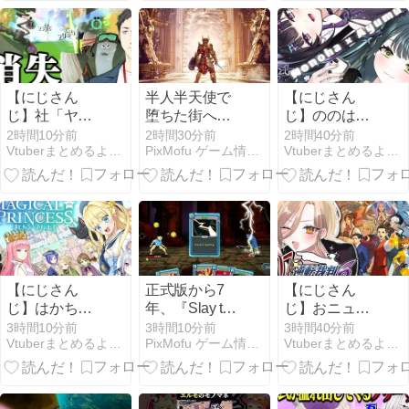
いわね
け
Gallery』
Steam配信
【にじさん
半人半天使で
【にじさん
じ】社「ヤバ
堕ちた街へ―
じ】ののはが
いこれ 闇のゲ
ゴシックACT
ヴァロやlolを
2時間10分前
2時間30分前
2時間40分前
Vtuberまとめるよ〜ん
PixMofu ゲーム情報 × コミュニティ × 自作アプリ
Vtuberまとめるよ〜ん
ーム」
RPG『Crimson
やろうとする
Moon』9月1日
のを止めるあ
発売、実機ト
ゆゆ草
レーラーも公
開
【にじさん
正式版から7
【にじさん
じ】はかちぇ
年、『Slay the
じ】おニュイ
が自分の娘に
Spire』が今も
がナルホドく
3時間10分前
3時間10分前
3時間40分前
Vtuberまとめるよ〜ん
PixMofu ゲーム情報 × コミュニティ × 自作アプリ
Vtuberまとめるよ〜ん
メロメロにな
棚に戻らない
んに驚いとる
っとる
理由を数字で
確かめた