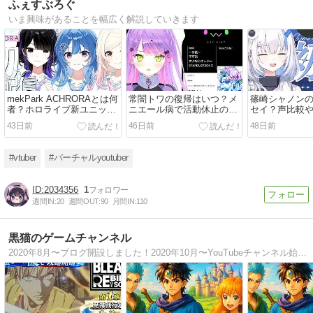
ふぇすぶろぐ
いま興味があることを幅広く解説していきます
mekPark ACHRORAとは何
常闇トワの復帰はいつ？メ
篠崎シャノン
者？ホロライブ新ユニット
ニエール病で活動休止の真
セイ？声比較
の全貌
相
底調査
43日前
46日前
48日前
#vtuber
#バーチャルyoutuber
2034356
1
週間IN:
20
週間OUT:
90
月間IN:
110
黒猫のゲームチャンネル
2020年8月〜ブログ開設しました！2020年10月〜YouTubeチャンネル始めました！ゲームの動画や攻略、最新情報などを掲載したいと思います。よろしくお願いします（ ´∀｀）