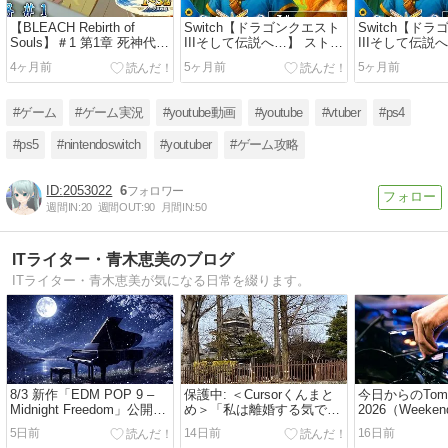
【BLEACH Rebirth of
Switch【ドラゴンクエスト
Switch【ド
Souls】＃1 第1章 死神代行
IIIそして伝説へ…】 ストー
IIIそして伝説
篇 主人公・一護で歩法→大
リー攻略 Chapter1 #1 勇
リー攻略 Chapte
4ヶ月前
5ヶ月前
5ヶ月前
技で1〜3話ノーダメ攻略
者、歴代人気キャラと旅に
者、歴代人気
出る😁
出る😁
#ゲーム
#ゲーム実況
#youtube動画
#youtube
#vtuber
#ps4
#ps5
#nintendoswitch
#youtuber
#ゲーム攻略
2053022
6
週間IN:
20
週間OUT:
90
月間IN:
50
ITライター・青木恵美のブログ
ITライター・青木恵美が気になる日常を綴ります。
8/3 新作「EDM POP 9 –
保護中: ＜Cursorくんまと
今日からのTomor
Midnight Freedom」公開。
め＞「私は離婚する気では
2026（Weeke
気まぐれライブ、ピアノラ
なかった」という気づき
ジュール
5日前
14日前
16日前
イブもやってるよ！
と、最近の心境