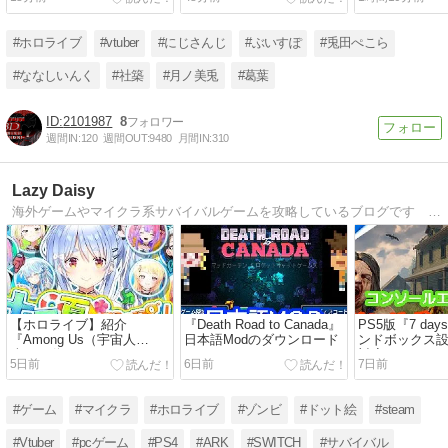
いわね
#ホロライブ
#vtuber
#にじさんじ
#ぶいすぽ
#兎田ぺこら
#ななしいんく
#社築
#月ノ美兎
#葛葉
2101987
8
週間IN:
120
週間OUT:
9480
月間IN:
310
Lazy Daisy
海外ゲームやマイクラ系サバイバルゲームを攻略しているブログです ドット絵、日本語MODあり
【ホロライブ】紹介
『Death Road to Canada』
PS5版『7 days
『Among Us（宇宙人
日本語Modのダウンロード
ンドボックス設定
狼）』動画まとめ🌸
対応）
5日前
6日前
7日前
#ゲーム
#マイクラ
#ホロライブ
#ゾンビ
#ドット絵
#steam
#Vtuber
#pcゲーム
#PS4
#ARK
#SWITCH
#サバイバル