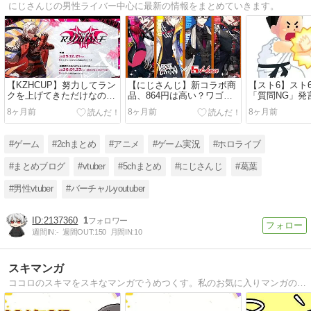
にじさんじの男性ライバー中心に最新の情報をまとめていきます。
【KZHCUP】努力してラン
【にじさんじ】新コラボ商
【スト6】スト
クを上げてきただけなの
品、864円は高い？ワゴン
「質問NG」発
に“敵役”扱い？違和感を覚
行きを心配する声も
汲む声も【叶
8ヶ月前
8ヶ月前
8ヶ月前
える声【にじさんじ】
【VOLTACTION】
#ゲーム
#2chまとめ
#アニメ
#ゲーム実況
#ホロライブ
#まとめブログ
#vtuber
#5chまとめ
#にじさんじ
#葛葉
#男性vtuber
#バーチャルyoutuber
2137360
1
週間IN:
-
週間OUT:
150
月間IN:
10
スキマンガ
ココロのスキマをスキなマンガでうめつくす。私のお気に入りマンガの紹介や、マンガに関する雑学などの記事を更新しています。