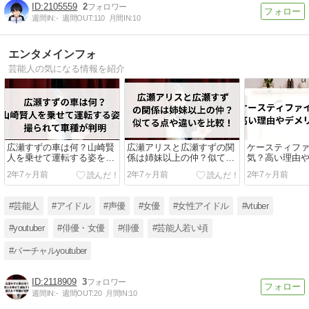
2105559
2
週間IN:
-
週間OUT:
110
月間IN:
10
エンタメインフォ
芸能人の気になる情報を紹介
広瀬すずの車は何？山崎賢
広瀬アリスと広瀬すずの関
ケースティフ
人を乗せて運転する姿を撮
係は姉妹以上の仲？似てる
気？高い理由
られて車種が判明
点や違いを比較！
も紹介！
2年7ヶ月前
2年7ヶ月前
2年7ヶ月前
#芸能人
#アイドル
#声優
#女優
#女性アイドル
#vtuber
#youtuber
#俳優・女優
#俳優
#芸能人若い頃
#バーチャルyoutuber
2118909
3
週間IN:
-
週間OUT:
20
月間IN:
10