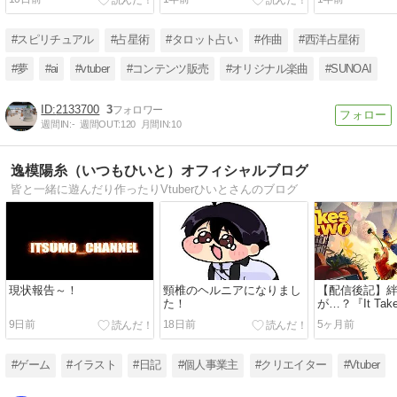
い。
#スピリチュアル
#占星術
#タロット占い
#作曲
#西洋占星術
#夢
#ai
#vtuber
#コンテンツ販売
#オリジナル楽曲
#SUNOAI
2133700
3
週間IN:
-
週間OUT:
120
月間IN:
10
逸模陽糸（いつもひいと）オフィシャルブログ
皆と一緒に遊んだり作ったりVtuberひいとさんのブログ
現状報告～！
頸椎のヘルニアになりまし
【配信後記】
た！
が…？『It Tak
見（？）プレ
9日前
18日前
5ヶ月前
#ゲーム
#イラスト
#日記
#個人事業主
#クリエイター
#Vtuber