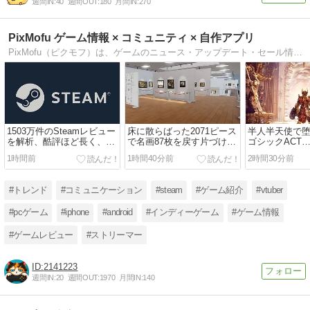
週間IN:
40
週間OUT:
180
月間IN:
270
PixMofu ゲーム情報 × コミュニティ × 自作アプリ
PixMofu（ピクモフ）は、ゲームのニュース・アップデート・セール情報・レビュー・話題／コラムなどを中心に、コメント・掲示板・自作アプリの配信まで楽しめる、ゲーム好きのための情報＆コミュニティサイトですにゃ。
1503万件のSteamレビュー
床に散らばった2071ピース
半人半天使で
を解析、酷評ほど長く、早
で名画87枚を戻す片づけシ
ゴシックACT
く書かれていた
ム『Cleaning Up The
RPG『Crimso
1時間前
1時間40分前
2時間30分前
Puzzle Gallery』Steam配
1日発売、実機
信
も公開
#トレンド
#コミュニケーション
#steam
#ゲーム紹介
#vtuber
#pcゲーム
#iphone
#android
#インディーゲーム
#ゲーム情報
#ゲームレビュー
#ストリーマー
2141223
週間IN:
20
週間OUT:
1970
月間IN:
140