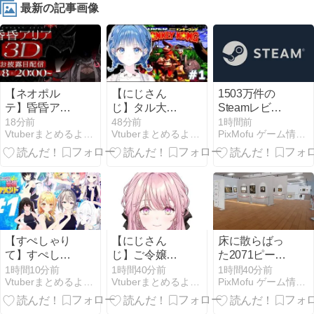
最新の記事画像
【ネオポル
【にじさん
1503万件の
テ】昏昏アリ
じ】タル大砲
Steamレビュ
ア３Dお披露
の谷で炊くい
ーを解析、酷
18分前
48分前
1時間前
Vtuberまとめるよ〜ん
Vtuberまとめるよ〜ん
PixMofu ゲーム情報 × コミュニティ × 自作アプリ
目！チキンテ
るかちゃん草
評ほど長く、
カテカ
早く書かれて
いた
【すぺしゃり
【にじさん
床に散らばっ
て】すぺしゃ
じ】ご令嬢が
た2071ピース
りて尻相撲最
キャミイをス
で名画87枚を
1時間10分前
1時間40分前
1時間40分前
Vtuberまとめるよ〜ん
Vtuberまとめるよ〜ん
PixMofu ゲーム情報 × コミュニティ × 自作アプリ
強トーナメン
クリューした
戻す片づけシ
ト#1！やはり
ときの尻に興
ム『Cleaning
教祖のケツ強
奮してるやん
Up The Puzzle