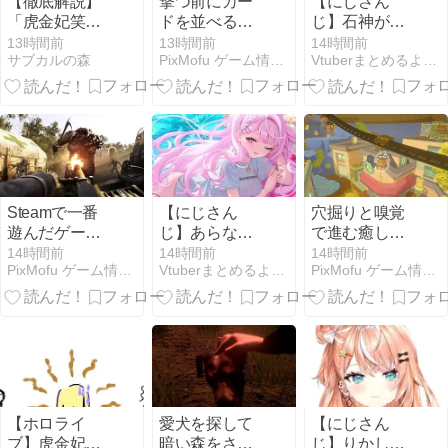
【徹底解説】
撃つ前にカー
【にじさん
「虎金妃笑
ドを並べる弾
じ】石神がミ
虎」の前世(中
幕
ームを堪能し
13時間前
13時間前
14時間前
サブカルの森
PixMofu ゲーム情報 × コミュニティ × 自作アプリ
Vtuberまとめるよ〜ん
の人)は葛西美
STG『IKARUS』
とる
空？過去の炎
早期アクセス
上理由やプロ
開始 ― 800円
フィールまで
セールは8月21
網羅！【こが
日まで
ねいにこ】
Steamで一番
【にじさん
穴掘りと嗅覚
遊んだゲーム
じ】あらなみ
で進む癒し系
は何時間？
に対抗してバ
アドベンチャ
14時間前
14時間前
14時間前
PixMofu ゲーム情報 × コミュニティ × 自作アプリ
Vtuberまとめるよ〜ん
PixMofu ゲーム情報 × コミュニティ × 自作アプリ
4000時間の
バアマイクラ
ー『Tony The
CS2と2000時
を提案するで
Mole』、無料
間のRimWorld
ろーん草
体験版で地下
が並んだ
の街を歩ける
【ホロライ
愛犬を探して
【にじさん
ブ】虎金妃笑
暗い森をさま
じ】りかしぃ