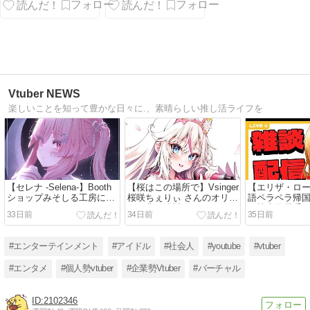
開始へ ― 泡・
かっこよさに
時間制限・裏
惚れるRei7
稼業まで積ん
だ一人開発作
Vtuber NEWS
楽しいことを知って豊かな日々に.、素晴らしい推し活ライフを
【セレナ -Selena-】Booth
【桜はこの場所で】Vsinger
【エリザ・ロー
ショップみそしる工房によ
桜咲ちぇりぃ さんのオリジ
語ペラペラ帰
るオリジナル3Dモデル！
ナル曲を公開！
の騎士団長系Vtu
33日前
34日前
35日前
#エンターテインメント
#アイドル
#社会人
#youtube
#vtuber
#エンタメ
#個人勢vtuber
#企業勢Vtuber
#バーチャル
2102346