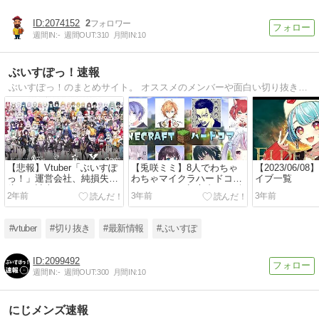
2074152
2
週間IN:
-
週間OUT:
310
月間IN:
10
ぶいすぽっ！速報
ぶいすぽっ！のまとめサイト。 オススメのメンバーや面白い切り抜き、ニュース等の最新情報を発信中！
【悲報】Vtuber「ぶいすぽ
【兎咲ミミ】8人でわちゃ
【2023/06/
っ！」運営会社、純損失8.8
わちゃマイクラハードコア
イブ一覧
億円を計上してしまう
なんだかんだ初心者組が耐
2年前
3年前
3年前
えてるのおもろすぎるwww
#vtuber
#切り抜き
#最新情報
#ぶいすぽ
2099492
週間IN:
-
週間OUT:
300
月間IN:
10
にじメンズ速報