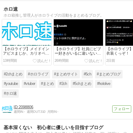
ホロ速
ホロ箱推し管理人がホロライブの活動をまとめるブログ。
【ホロライブ】メイドイン
【ホロライブ】社員にビブ
【ホロライブ】
アビスまじか、カリオペす
ー好きがいるに違いない
衣装くっぞ！
げえな
（確信
13時間前
26時間前
2日前
#2chまとめ
#ホロライブ
#まとめサイト
#5ch
#まとめブログ
#youtube
#vtuber
#まとめ
#2ch
#5chまとめ
#hololive
#ホロ速
2098806
週間IN:
-
週間OUT:
310
月間IN:
-
基本深くない 初心者に優しいを目指すブログ