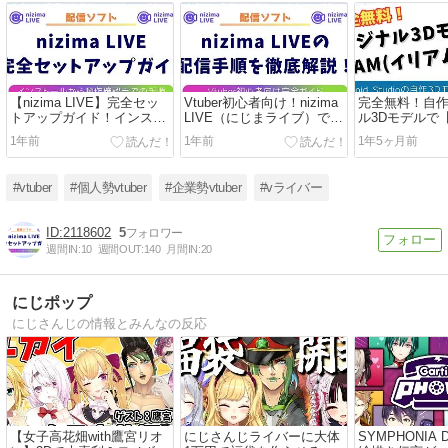
【nizima LIVE】完全セッ
Vtuber初心者向け！nizima
完全無料！自
トアップガイド！インスト
LIVE（にじまライブ）での
ル3Dモデルで【
ール～動作確認の手順を解
配信手順を徹底解説【完全
アム)】デビュ
1年前
1年前
1年5ヶ月前
説！
ガイド】
#vtuber
#個人勢vtuber
#企業勢vtuber
#vライバー
2118602
5
週間IN:
10
週間OUT:
140
月間IN:
20
にじポップ
にじさんじの情報とみんなの反応
【女子高花畑with鷹宮リオ
にじさんじライバーに大体
SYMPHONIA 