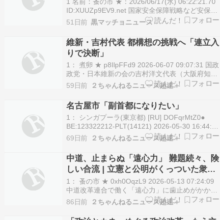
1 名前：蚤の市 ★：2026/06/17(水) 06:22:21.70
ID:XUUZp9EV9.net 国家安全保障戦略など安保関
連3文書の年内改定に向けた日本維新の会の提言
51日前
黒マッチョニュース
原案が16日、判明した。海上自衛隊に原子力潜水
艦を早急に導入するよう要求。国是である非核三
維新・吉村代表 都構想の挑戦へ「連立入
原則のうち…
りで決断」
1： 煮卵 ★ p8IlpFFd9 2026-06-07 09:07:31 国政
政党・日本維新の会の吉村洋文代表（大阪府知
事）は6日、毎日新聞のインタビューに応じ、維
59日前
２ちゃんねるニュース超速＋
新の看板政策「大阪都構想」の3度目の住民投票
を目指すことにした理由について、昨年10月の連
名古屋市「副首都になりたい」
立政権入りがきっかけにな…
1： シンガプーラ(東京都) [RU] DOFqrMtZ0●
BE:123322212-PLT(14121) 2026-05-30 16:44:20
sssp://img.5ch.io/ico/pc3.gif 副首都構想について
69日前
２ちゃんねるニュース超速＋
シリーズでお伝えしています。東京の一極集中が
進んでい…
中道、止まらぬ「遠心力」 難題続々、険
しい合流 | 立憲と公明がくっついた衆院
選で大惨敗したんだから
1： 蚤の市 ★ 0xh0OqzL9 2026-05-13 07:24:09
中道改革連合で働く「遠心力」に歯止めがかから
ない。皇族数確保の議論を通じ、基本政策を巡る
86日前
２ちゃんねるニュース超速＋
考え方の溝が表面化。衆院選惨敗で募る不満も相
まって、結党の妥当性に改めて疑義が生じつつあ