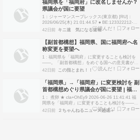
福岡県を「福岡府」に改名しませんか？
らも認めら…
県議会が国に要望
1：ジャーマンスープレックス(東京都) [RU]：
2026/06/25(木) 21:01:44.57 ● BE:123322212-
PLT(14121)ID:oQQOuhzg0 「福岡県」を「福岡
42日前
キニ速 気になる速報
府」に変更？ 副首都構想めぐり県議会が国に要望
朝日新聞福岡県を「福岡府」に変更…
【副首都構想】福岡県、国に福岡府へ名
称変更を要望へ
1 : 福岡県を「福岡府」に変更することも検討を
――。「副首都構想」をめぐる国への意見書が25
日、福岡県議会で可決された。そのなかに、副首
42日前
この指とまれ！！
都を目指す道県について「府」への名称変更も視
野に入れた要望が盛り込まれた。 大規模災害に備
「福岡県」→「福岡府」に変更検討を 副
えて首都機能を代替する副首都構想は、自民党と
首都構想めぐり県議会が国に要望 | 福岡
日本維…
なんか東京から遠すぎる田舎なんか副首
1： 煮卵 ★ cla+OhEy9 2026-06-26 11:41:41 福
都の候補にもならんやろ
岡県を「福岡府」に変更することも検討を――。
「副首都構想」をめぐる国への意見書が25日、福
42日前
２ちゃんねるニュース超速＋
岡県議会で可決された。そのなかに、副首都を目
指す道県について「府」への名称変更も視野に入
れた要望が盛り込まれた。…