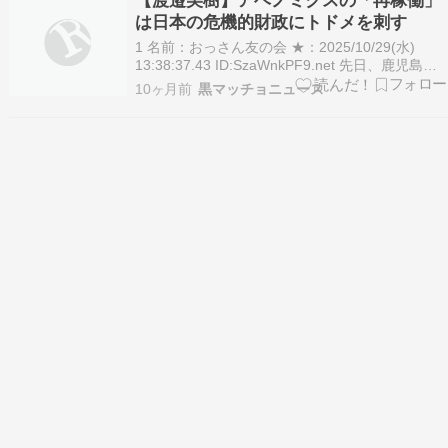
【渡邉美樹】アベノミクスの「再稼働」
が必要だとして慎重論が相…
は日本の危機的財政にトドメを刺す
1 名前：おっさん友の会 ★：2025/10/29(水)
13:38:37.43 ID:SzaWnkPF9.net 先日、鹿児島大
学の稲盛会館で講演会を行った。高市早苗新首相
10ヶ月前
黒マッチョニュース
率いる自民党と日本維新の会の連立政権が発足し
たが、京セラ創業者の故・稲盛和夫さんの言葉
「動機善なりや、私…