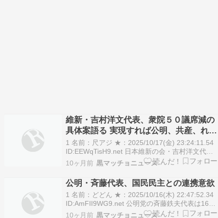
維新・吉村洋文代表、衆院５０議席減の
具体案語る 実現すれば公明、共産、れい
わなど厳しい選挙戦に
1 名前：尺アジ ★：2025/10/17(金) 23:24:11.54
ID:EEWqTisH9.net 日本維新の会・吉村洋文代表
（大阪府知事）が１７日、フジテレビの情報番組
10ヶ月前
黒マッチョニュース
「サン！シャイン」（月～金曜・前８時１４分）
に生出演。自民党との連立政権樹立に向け、維新
公明・斉藤代表、国民民主との連携意欲
として主張す…
1 名前：どどん ★：2025/10/16(木) 22:47:52.34
ID:AmFII9WG9.net 公明党の斉藤鉄夫代表は16
日、国民民主党の玉木雄一郎代表と国会内で会談
10ヶ月前
黒マッチョニュース