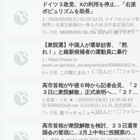
ドイツ３政党、Xの利用を停止…「右派
ポピュリズムを助長」
1 : 2026/05/05(火) 00:20:14.31 ドイツのメルツ首
相率いる連立政権の一角を占める中道左派の社会
民主党（SPD）と、野党の緑の党、左派党は4
3ヶ月前
NEWSOKU BLOG（ニュー速ブログ）
日、X（旧ツイッター）を今後は利用しないと明
らかにした。... 【記事の続きを読む（NEWSOKU
【衆院選】中国人が選挙妨害、「黙
BLOG）】
れ！」と維新候補者の運動員に暴行
1 : https://news.tv-
asahi.co.jp/news_society/articles/000484382.htm
衆院選候補らに暴行か 男2人逮捕 選挙の自由妨害
6ヶ月前
この指とまれ！！
の疑い 埼玉県警 8日に投開票された衆議院選挙の
候補者や運動員に暴行をしたとして、埼玉県警
高市首相が午後６時から記者会見、「２
は…
３日に衆院解散」正式表明へ…「２７日
公示―２月８日投開票」方針も
1 名前：ぐれ ★：2026/01/19(月) 14:39:08.63
ID:5RRb0Ooj9.net ※1/19(月) 11:31 読売新聞 高
市首相（自民党総裁）は１９日午後６時から首相
7ヶ月前
黒マッチョニュース
官邸で記者会見し、２３日召集の通常国会冒頭に
衆院を解散することを表明する。衆院選の日程…
高市首相が衆院解散を検討、２３日通常
国会の冒頭に…2月上中旬に投開票の公
算 | ワイは自民党には入れない
1： 煮卵 ★ z6sSLo9J9 2026-01-10 00:15:16 高