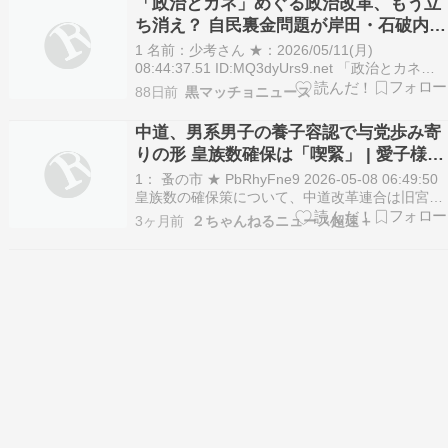
「政治とカネ」めぐる政治改革、もう立
る。憲法や安全保障などでも…
ち消え？ 自民裏金問題が岸田・石破内閣
を追い込んだが…高市内閣は
1 名前：少考さん ★：2026/05/11(月)
08:44:37.51 ID:MQ3dyUrs9.net 「政治とカネ」
めぐる政治改革、もう立ち消え？ 自民裏金問題が
88日前
黒マッチョニュース
岸田・石破内閣を追い込んだが…高市内閣は：東
京新聞デジタル 2026年5月11日 06時00分 有料会
中道、男系男子の養子容認で与党歩み寄
員限定…
りの形 皇族数確保は「喫緊」 | 愛子様が
天皇になれば良くね？
1： 蚤の市 ★ PbRhyFne9 2026-05-08 06:49:50
皇族数の確保策について、中道改革連合は旧宮家
の男系男子を養子として皇族に迎えることを容認
3ヶ月前
２ちゃんねるニュース超速＋
する方向を打ち出した。中道結成前の立憲民主党
が示していた慎重姿勢を転換し、与党に歩み寄る
形となった。 7日の「安定…