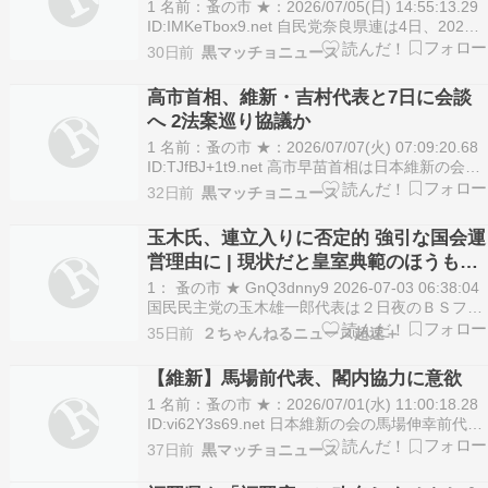
1 名前：蚤の市 ★：2026/07/05(日) 14:55:13.29
ID:IMKeTbox9.net 自民党奈良県連は4日、2027
年春に予定されている次期知事選で現職の山下真
30日前
黒マッチョニュース
知事への対立候補を擁立する方針を決めた。山下
氏は23年の前回選で日本維新の会公認で初当選し
高市首相、維新・吉村代表と7日に会談
ている…
へ 2法案巡り協議か
1 名前：蚤の市 ★：2026/07/07(火) 07:09:20.68
ID:TJfBJ+1t9.net 高市早苗首相は日本維新の会の
吉村洋文代表（大阪府知事）と7日に東京都内で
32日前
黒マッチョニュース
会談する調整に入った。政府・与党関係者が6日
明らかにした。維新が重視する衆院議員定数削減
玉木氏、連立入りに否定的 強引な国会運
法案と副首…
営理由に | 現状だと皇室典範のほうも参
院で審議できず国会終了
1： 蚤の市 ★ GnQ3dnny9 2026-07-03 06:38:04
国民民主党の玉木雄一郎代表は２日夜のＢＳフジ
の番組で、自民党と日本維新の会の連立政権に参
35日前
２ちゃんねるニュース超速＋
加する可能性を問われ、与党の強引な国会運営を
理由に否定的な考えを示した。 玉木氏は衆院議員
【維新】馬場前代表、閣内協力に意欲
定数削減法案と「副首都」…
1 名前：蚤の市 ★：2026/07/01(水) 11:00:18.28
ID:vi62Y3s69.net 日本維新の会の馬場伸幸前代表
は1日のラジオ日本の番組で、維新が高市内閣に
37日前
黒マッチョニュース
閣僚を出す「閣内協力」に意欲を示した。自維連
立政権で臨んだ2月の衆院選を踏まえ、「国民か