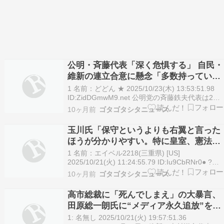
公明・斉藤代表「深く危惧する」 自民・
維新の連立合意に懸念「多数持っている
から決めるは大変乱暴」
1 名前：どどん ★ 2025/10/23(木) 13:53:51.98
ID:ZidDGmwM9.net 公明党の斉藤鉄夫代表は23
日、公明党が政権を離脱してから初めて開催され
10ヶ月前
ゴタゴタシタニュース
た党の幹部会で、自民党と日本維新の会の連立政
権合意について、「非常に不安に思っている点が
玉川氏「保守というよりも右翼と言った
ある」として…
ほうが分かりやすい。特に皇室、憲法改
正、家族制度」
1 名前：エイベル2218(三重県) [US]
2025/10/21(火) 11:24:55.79 ID:Iu9CbRNr0● ?
2BP(2000).net
10ヶ月前
ゴタゴタシタニュース
https://approach.yahoo.co.jp/r/QUyHCH?
src=https://news.yahoo…
高市総裁に「死んでしまえ」の大暴言、
田原総一朗氏に“メディア永久追放”を求
める声
1: 名無し 2025/10/21(火) 19:57:51.36