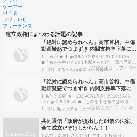
グラボ
ゲーマー
甲子園
フジテレビ
フリーランス
連立政権にまつわる話題の記事
「絶対に認められへん」高市首相、中傷
動画疑惑でつまずき 内閣支持率下落に焦
り「なぜなのか」…自民重鎮「裸の王様
1： 煮卵 ★ rbgcCPhN9 2026-07-27 09:10:35
になりかねないよ」
◼「ものを申せるのは木原さんだけ」 高市早苗首
相は「副首都」構想関連法を国会の再延長までち
11日前
２ちゃんねるニュース超速＋
らつかせて成立させた。恩義のある日本維新の会
との連立政権合意の実現に突き進む一方、物価高
「絶対に認められへん」高市首相、中傷
対策と銘打った消費税減税に…
動画疑惑でつまずき 内閣支持率下落に焦
り「なぜなのか」…自民重鎮「裸の王様
1 名前：煮卵 ★：2026/07/27(月) 09:10:35.46
になりかねないよ」
ID:rbgcCPhN9.net ◼「ものを申せるのは木原さ
んだけ」 高市早苗首相は「副首都」構想関連法を
11日前
黒マッチョニュース
国会の再延長までちらつかせて成立させた。恩義
のある日本維新の会との連立政権合意の実現に突
共同通信「政府が提出した64個の法案、
き進む一方、…
全て成立だぞけしからん！！」
1 名前：名無しさん＠涙目です。[] 投稿日：