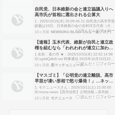
した。両氏は企業・団体献金の規制強化に関する
政治資金規正法改正案の成立に向けた連携を改め
自民党、日本維新の会と連立協議入りへ
て確認した。…
高市氏が首相に選出される公算大
1 : 2025/10/15(水) 20:09:45.21 自民党の高市早苗
総裁は15日、日本維新の会の吉村洋文代表（大阪
府知事）と国会内で会談した。両者は連立政権に
10ヶ月前
NEWSOKU BLOG（ニュー速ブログ）
向けて16日から政策協議を始めることで一致し
た。高市... 【記事の続きを読む（NEWSOKU
【速報】玉木代表、維新が自民と連立政
BLOG）】
権を組むなら「われわれが連立に加わる
必要はない」
1 名前：蚤の市 ★：2025/10/15(水) 22:52:14.98
ID:xg4dQdki9.net 時事通信 2025年10月15日22時
41分配信 https://www.jiji.com/jc/article?
10ヶ月前
黒マッチョニュース
k=2025101501224&g=flash 国民民主…
【マスゴミ】「公明党の連立離脱、高市
早苗が凄い形相で怒り爆発！」…ネット
「これが『支持率が下がるような写真』
1: モナニュースさん：2025/10/11(土) 21:00:00
ですね」「やはりマスゴミは国民の敵」
ID:mona-news【高市自民】公明決裂→高市総裁
が凄い形相で会見 怒り爆発 私が総裁だから離脱
10ヶ月前
モナニュース
するのか！「一方的に離脱伝えられた」不満爆発
２６年の連立関係が決裂危機にあった自民党と公
明党の党首会談が１０日…