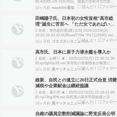
ID:42ODLr//9 10月20日、維新の吉村洋文代表が
自民党との連立に正式合意したことを発表。 公明
10ヶ月前
mashlife通信
党との26年におよぶ連立政権が終わりを迎えた自
民党だったが、維新と手を組んだことに加え、野
田嶋陽子氏、日本初の女性首相”高市総
党の首相候補者がま…
理”誕生に苦言へ 「ただ女であればいい
ってもんじゃないんだよ」
1 名前：青色超巨星(庭) [US] 2025/10/19(日)
19:52:26.43 ID:HURowdT70● ?PLT(13500).net
元参院議員で法大教授だった女性学研究者の田嶋
10ヶ月前
ゴタゴタシタニュース
陽子氏（84）が19日放送の読売テレビ「そこまで
言って委員会NP」（日曜午後1時30…
高市氏、日本に原子力潜水艦を導入か
1 名前：お断り ★：2025/10/20(月) 22:36:31.36
ID:qs2g0Gp39.net 高市氏の首相指名が確実に…
自民と維新が連立政権樹立で合意、２１日夜に新
10ヶ月前
黒マッチョニュース
内閣発足へ 合意書では、衆院議員定数（４６５
人）の１割を目標に削減するため、「臨時国会で
維新、自民との連立に20日正式合意 消費
議員立法案を…
減税や企業献金は継続協議
1 名前：蚤の市 ★：2025/10/19(日) 22:18:42.88
ID:+p7Jbg3P9.net 自民党の高市早苗総裁と日本
維新の会の吉村洋文代表（大阪府知事）は20日に
10ヶ月前
黒マッチョニュース
党首会談を行い、連立政権の樹立に向けて正式合
意する見通しだ。維新は19日、大阪市の党本部で
自維の議員定数削減議論に野党反発公明
常任役員…