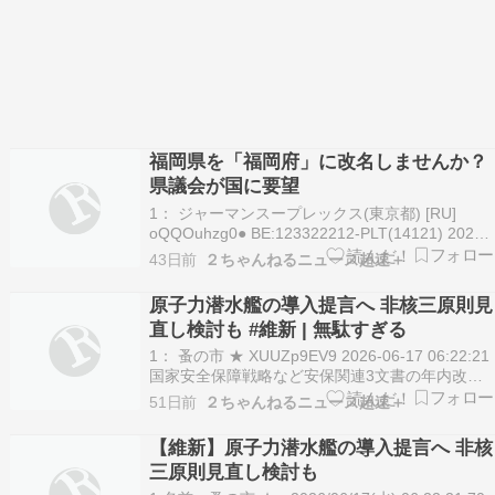
福岡県を「福岡府」に改名しませんか？
県議会が国に要望
1： ジャーマンスープレックス(東京都) [RU]
oQQOuhzg0● BE:123322212-PLT(14121) 2026-
06-25 21:01:44 sssp://img.5ch.io/ico/pc3.gif 福岡
43日前
２ちゃんねるニュース超速＋
県を「福岡府」に変更することも検討を――。
「副首都構想…
原子力潜水艦の導入提言へ 非核三原則見
直し検討も #維新 | 無駄すぎる
1： 蚤の市 ★ XUUZp9EV9 2026-06-17 06:22:21
国家安全保障戦略など安保関連3文書の年内改定
に向けた日本維新の会の提言原案が16日、判明し
51日前
２ちゃんねるニュース超速＋
た。海上自衛隊に原子力潜水艦を早急に導入する
よう要求。国是である非核三原則のうち「核兵器
【維新】原子力潜水艦の導入提言へ 非核
を持ち込ませず」の部分を…
三原則見直し検討も