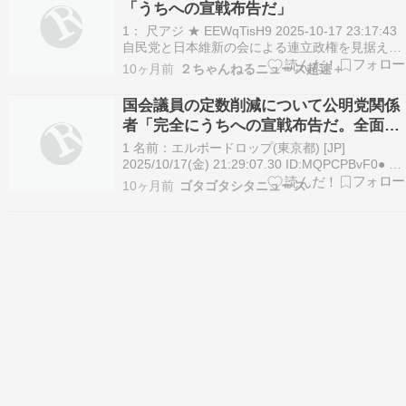
「うちへの宣戦布告だ」
1： 尺アジ ★ EEWqTisH9 2025-10-17 23:17:43
自民党と日本維新の会による連立政権を見据えた
政策協議で、国会議員の定数削減が議論されてい
10ヶ月前
２ちゃんねるニュース超速＋
ることについて、野党各党が反発している。比例
代表の定数削減が念頭にあるとされ、比例代表の
国会議員の定数削減について公明党関係
議席が多い公明党の関係者は…
者「完全にうちへの宣戦布告だ。全面戦
争になる」
1 名前：エルボードロップ(東京都) [JP]
2025/10/17(金) 21:29:07.30 ID:MQPCPBvF0● ?
2BP(2000).net
10ヶ月前
ゴタゴタシタニュース
https://news.yahoo.co.jp/articles/52f78523b1e