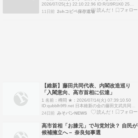
2026/07/25(土) 22:10:22.96 ID:R/1l9R1K0 25日
閉幕の第221特別国会では、政府による新規提出
11日前
2chコピペ保存道場
の64法案が全て成立した。 皇族数確保策を盛り
込んだ改正皇室典範や、インテリジェンス（情報
収集・分析）機…
【維新】藤田共同代表、内閣改造巡り
「入閣意向、高市首相に伝達」
1 名前：樽悶 ★：2026/07/14(火) 07:39:10.50
ID:qubblh9f9.net 日本維新の会の藤田文武共同代
表は13日のBS―TBS番組で、次の内閣改造で維
24日前
みそパンNEWS
新から閣僚を出す意向を高市早苗首相に伝達して
いると明らかにした。昨年10月の連立政権発足の
高市首相「お膝元」で与党対決？ 自民が
際に、…
候補擁立へ－ 奈良知事選