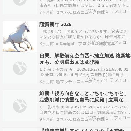
市首相（自民党総裁）は９日、２３日召集が予定
される通常国会の冒頭で衆院を解散する検討に入
7ヶ月前
２ちゃんねるニュース超速＋
った。衆院選は２月上中旬に実施される公算が大
きい。首相は参院で少数与党が続いており、政策
謹賀新年 2026
実現の推進力を得る必要があ…
明けまして、おめでとうございます。過去に無
い新たな情況に取り巻かれるなか、昨年日本に誕
生した新たな連立政権は、明確な方針とスピード
8ヶ月前
e-Gadget - プログラム関数電卓
感を伴ってこれまでにない存在感を示していま
す。カシオの電卓の大きな変革は、およそ10年単
自民、解散備え空白区へ擁立加速 維新地
位で繰り返していて、今はその変革の時期にあり
元も、公明選出区は及び腰
ます。一昨年登…
1 名前：蚤の市 ★：2025/12/27(土) 21:53:48.02
ID:hE60hv6F9.net 自民党が次期衆院選に向け
て、公認候補予定者が不在の空白区への擁立作業
8ヶ月前
黒マッチョニュース
を加速している。高市内閣の好調な支持率を背景
に、早期の衆院解散に備える狙いがある。現時点
維新「後ろ向きなことごちゃごちゃと」
で約30の空白…
定数削減に慎重な自民に反発 | 立憲なん
か未だに鹿がどうのとか言ってるくらい
1： 蚤の市 ★ vHy+b7Hn9 2025-11-12 22:27:18
だし
自民党と日本維新の会は12日、衆院議員定数の1
割削減に向けて実務者による協議を始めた。維新
9ヶ月前
２ちゃんねるニュース超速＋
は連立政権合意書に基づき、今の臨時国会で法案
成立を訴えるが、自民には野党各党も交えた議論