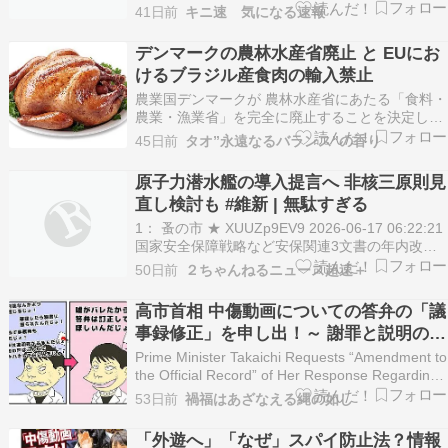
PLT(14121)ID:oQQOuhzg0 「福岡県」を「福岡
41日前
キニ速 気になる速報
府」に変更？ 副首都構想めぐり県議会が国に要望
朝日新聞福岡県を「福岡府」に変更…
デンマークの農林水産省廃止 と EUにお
けるブラジル産食肉の輸入禁止
農業国デンマークが 農林水産省にあたる「食料・
農業・漁業省」を完全に廃止することを決定した
農業大臣というポストが消滅するのは、1896年以
45日前
タオ”永遠なるバランス”の香り
来、130年ぶりのこと 農林水産省が廃止、自然・
動物福祉省を新設Abolito il ministero
原子力潜水艦の導入提言へ 非核三原則見
dell’Agricoltura, …
直し検討も #維新 | 無駄すぎる
1： 蚤の市 ★ XUUZp9EV9 2026-06-17 06:22:21
国家安全保障戦略など安保関連3文書の年内改定
に向けた日本維新の会の提言原案が16日、判明し
50日前
２ちゃんねるニュース超速＋
た。海上自衛隊に原子力潜水艦を早急に導入する
よう要求。国是である非核三原則のうち「核兵器
高市首相 中傷動画についての答弁の「議
を持ち込ませず」の部分を…
事録修正」を申し出！～ 謝罪と説明の放
棄。国民を舐めきっている。
Prime Minister Takaichi Requests “Amendment to
the Official Record” of Her Response Regarding
the Defamatory Video! ~ Refusing to apologize
53日前
禍福はあざなえる縄の如し
…
「外遊へ」「なぜ」スパイ防止法？情報