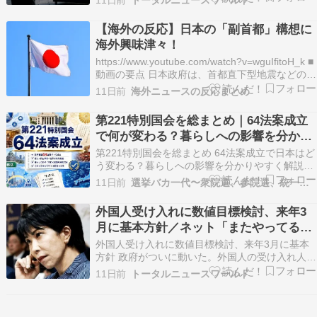
11日前
トータルニュースワールド
プ)を新設しました。自民党と日本維新の会の連
立政権合意に基づき、来年3月までに外国人受け
【海外の反応】日本の「副首都」構想に
入れに関する数値目標や上限を含む基本方針をま
海外興味津々！
とめるとい…
https://www.youtube.com/watch?v=wguIfitoH_k ■
動画の要点 日本政府は、首都直下型地震などの巨
大災害で東京が機能停止した場合に備え、政府の
11日前
海外ニュースの反応まとめ
中核機能を代替する「副首都（バックアップ首
都）」を指定する法案を国会に提出しました。こ
第221特別国会を総まとめ｜64法案成立
の動きは災…
で何が変わる？暮らしへの影響を分かり
やすく解説
第221特別国会を総まとめ 64法案成立で日本はど
う変わる？暮らしへの影響を分かりやすく解説
【前編】????この記事の概要✅ 第221特別国会で
11日前
選挙バカ一代〜衆院選、参院選、統一地方選〜
は、政府が提出した64本の法案がすべて成立しま
した。✅ 皇室、防災、安全保障、地方分権など、
外国人受け入れに数値目標検討、来年3
日本の将来を左右する重要な制度改革が大きく…
月に基本方針／ネット「またやってるフ
リか」「検討で制限が進むと受け取って
外国人受け入れに数値目標検討、来年3月に基本
はいけない」
方針 政府がついに動いた。外国人の受け入れ人数
に数値目標を設けるかどうかの検討が始まった。
11日前
トータルニュースワールド
自民党と日本維新の会の連立政権合意書に基づ
き、有識者会議が新設され、来年3月の基本方針
取りまとめを目指す。 24日の外国人政策に関す