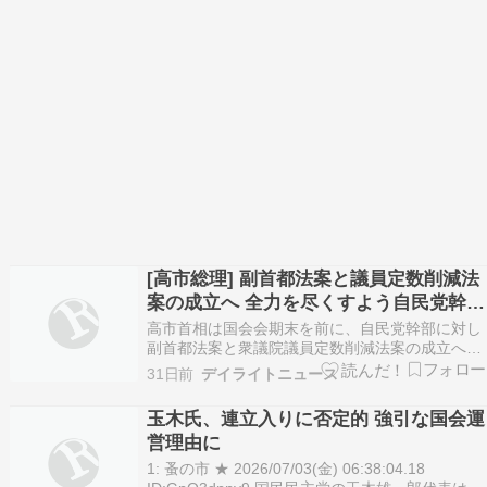
[高市総理] 副首都法案と議員定数削減法
案の成立へ 全力を尽くすよう自民党幹部
に指示！
高市首相は国会会期末を前に、自民党幹部に対し
副首都法案と衆議院議員定数削減法案の成立へ全
力を尽くすよう指示しました。 両法案は日本維新
31日前
デイライトニュース
の会との連立合意に盛り込まれた重要政策です
が、野党が審議入りに反対しており、今国会で成
玉木氏、連立入りに否定的 強引な国会運
立するかが注目されています。 要点まとめ 高市
営理由に
首相が副首都法…
1: 蚤の市 ★ 2026/07/03(金) 06:38:04.18