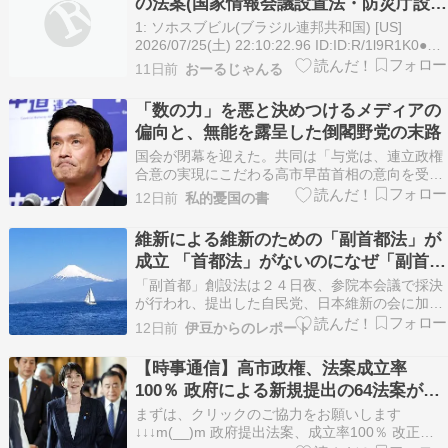
の法案(国家情報会議設置法・防災庁設置
法・副首都創設法・国旗破損法)、全て成
1: ソホスブビル(ブラジル連邦共和国) [US]
立だぞけしからん！！」
2026/07/25(土) 22:10:22.96 ID:ID:R/1l9R1K0●25
日閉幕の第221特別国会では、政府による新規提
11日前
おーるじゃんる
出の64法案が全て成立した。皇族数確保策を盛り
込んだ改正皇室典範や、インテリジェンス機能を
「数の力」を悪と決めつけるメディアの
強化…
偏向と、無能を露呈した倒閣野党の末路
国会が閉幕を迎えた。共同は「与党は、連立政権
合意の実現にこだわる高市早苗首相の意向を受
け、「数の力」で審議の強行を連発し―」と書
12日前
私的憂国の書
く。この論調は、相も変わらずの
維新による維新のための「副首都法」が
成立 「首都法」がないのになぜ「副首都
法」？
「副首都」創設法は２４日夜、参院本会議で採決
が行われ、提出した自民党、日本維新の会に加
え、無所属議員らの賛成多数で可決、成立しまし
12日前
伊豆からのレポート
た。主要な野党は反対。採決結果は賛成１２３
票、反対１２１票でした。成立した「副首都法」
【時事通信】高市政権、法案成立率
は維新の会の肝いり政策であり、まさに「大阪あ
100％ 政府による新規提出の64法案が全
りき」と言っても過…
て成立 皇室典範改正、国家情報会議法な
まずは、クリックのご協力をお願いします
ど ➾ ネット「めっちゃ仕事してるな高
↓↓↓m(__)m 政府提出法案、成立率100％ 改正典