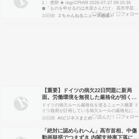
り「なぜなのか」…自民重鎮「裸の王様
1： 煮卵 ★ rbgcCPhN9 2026-07-27 09:10:35
になりかねないよ」
◼「ものを申せるのは木原さんだけ」 高市早苗首
相は「副首都」構想関連法を国会の再延長までち
10日前
２ちゃんねるニュース超速＋
らつかせて成立させた。恩義のある日本維新の会
との連立政権合意の実現に突き進む一方、物価高
対策と銘打った消費税減税に…
【重要】ドイツの病欠22日問題に新局
面。労働環境を無視した厳格化が招く衝
撃の結末
ドイツの病欠ルール厳格化を巡るニュース概要 ド
イツ政府が計画している病欠ルールの厳格化につ
いて、専門家からは深刻な懸念が示されていま
10日前
AIビジネスまとめ
す。 ドイツの労働者は二〇二四年に平均で約二十
二日間の病欠を取得しており、これは国際的に見
「絶対に認められへん」高市首相、中傷
ても極めて高い水準です。 この背景には、電子的
動画疑惑でつまずき 内閣支持率下落に焦
な病欠報告制…