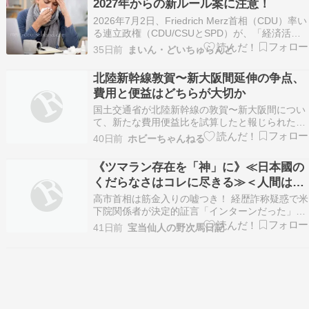
2027年からの新ルール案に注意！
政策と…
2026年7月2日、Friedrich Merz首相（CDU）率い
る連立政権（CDU/CSUとSPD）が、「経済活性
化に向けた改革案」を発表しました。税制や年
35日前
まいん・どいちゅらんど
金、雇用に関するさまざまな内容が含まれる中
で、ドイツで働く人々にとって特に気になるの
北陸新幹線敦賀〜新大阪間延伸の争点、
が、病欠（Krankschreibun…
費用と便益はどちらが大切か
国土交通省が北陸新幹線の敦賀〜新大阪間につい
て、新たな費用便益比を試算したと報じられた。
自民党(自由民主党)と維新(日本維新の会)の連立
40日前
ホビーちゃんねる
政権発足を受け、「与党整備新幹線建設推進プロ
ジェクトチーム(与党PT)」に加わった維...
《ツマラン存在を「神」に》≪日本國の
くだらなさはコレに尽きる≫＜人間は絶
対に「神」になれん＞【変なヤツを崇拝
高市首相は筋金入りの嘘つき！ 経歴詐称疑惑で米
して神格化するな】
下院関係者が決定的証言「インターンだった」
SNSで猛拡散当初は「日本人初の米連邦議会立法
41日前
宝当仙人の野次馬日記
調査官」の肩書を引っ提げ、「コングレッショナ
ル・フェロー」と言い換えた経緯がある。昨秋の
総裁選出馬会見では「ワタクシが米国連邦議会の
コングレッショ…