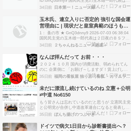
ID:GnQ3dnny9 国民民主党の玉木雄一郎代表は２
日夜のＢＳフジの番組で、自民党と日本維新の会
34日前
日本第一！ニュース録
の連立政権に参加する可能性を問われ、与党の強
引な […]
玉木氏、連立入りに否定的 強引な国会運
営理由に | 現状だと皇室典範のほうも参
院で審議できず国会終了
1： 蚤の市 ★ GnQ3dnny9 2026-07-03 06:38:04
国民民主党の玉木雄一郎代表は２日夜のＢＳフジ
の番組で、自民党と日本維新の会の連立政権に参
34日前
２ちゃんねるニュース超速＋
加する可能性を問われ、与党の強引な国会運営を
理由に否定的な考えを示した。 玉木氏は衆院議員
なんぼ拝んだって お前・・・
定数削減法案と「副首都」…
２０２４ １０月 国内が消費活動、弱められてん
のに 企業側に 「お願げ～しますダ！賃上げして
下さい」って拝みまくる連立政権・・・ やっぱカ
35日前
福岡の看板屋 独り言（看板.・カワムラ）TEL0…
ルト宗教なのだろう。上がったとしても 何十
円。 その矛盾した 上っ面のポーズは 絶対に叶う
未だに漂流し続けているのね 立憲＋公明
事はないのだ。 マッチポンプ宜しく 火を点け 本
≠中道 No6150
気で…
もう皆さんは忘れているのだと思うが 立憲民主党
と公明党が合併し中道改革連合になると発表した
のはわずか半年前である。まずウィキペディア
35日前
ぼんち揚げのつぶやき
2025年10月、公明党は野党時代を含め26年間続
いた自民党との自公連立政権を解消した。 翌１１
ドイツで病欠1日目から診断書提出へ？
月には「中道改革」を掲げ、現実的な外交・防衛