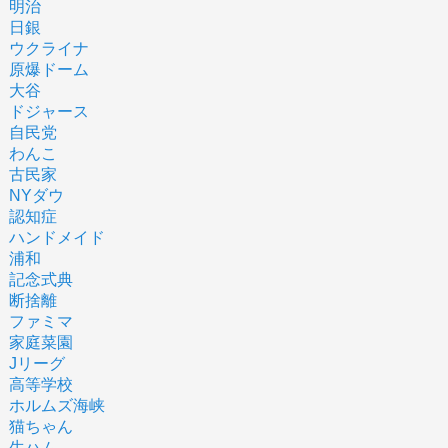
明治
日銀
ウクライナ
原爆ドーム
大谷
ドジャース
自民党
わんこ
古民家
NYダウ
認知症
ハンドメイド
浦和
記念式典
断捨離
ファミマ
家庭菜園
Jリーグ
高等学校
ホルムズ海峡
猫ちゃん
生ハム