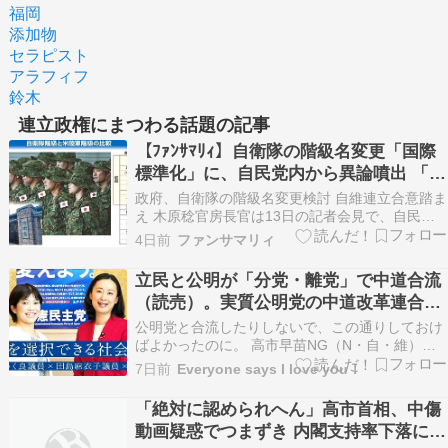
福岡
添加物
セラピスト
アラフィフ
鈴木
連立政権にまつわる話題の記事
【ﾌｧﾝｻﾏﾘｨ】自衛隊の階級名変更「国際
標準化」に、自民党内から異論噴出 「旧
軍時代への回帰だ」 と朝日新聞
政府、自衛隊の階級名変更検討 自維連立合意踏ま
え 木原稔官房長官は13日の記者会見で、自民党
と日本維新の会が連立政権合意書で自衛隊の階級
4日前
ファンサマリィ
などの国際標準化を2026年度中に実行すると明記
したのを踏ま… （出典：共同通信） 1 ：
立民と公明が「分党・離党」で中道合流
2026/08/02(日) 10:15:50.01 …
（読売）。実質公明党の中道改革連合に
存在価値はない。戦犯議員は中道に行っ
公明党と合流したりしないで、この通りしておけ
てもらって、シン立憲民主党は真のリベ
ばよかったのに。 高市早苗NG（N・自・維）連
立政権をどう打倒するか。立憲民主党の野田佳彦
ラル政党に脱皮せよ。
7日前
Everyone says I love you！
代表の首を切り、女性執行部のもと単独で過半数
が取れる政党に成長させ、そのうえでまともな野
「絶対に認められへん」高市首相、中傷
党が結集するべきだ。 上下ともクリックしていた
動画疑惑でつまずき 内閣支持率下落に焦
だけると大変…