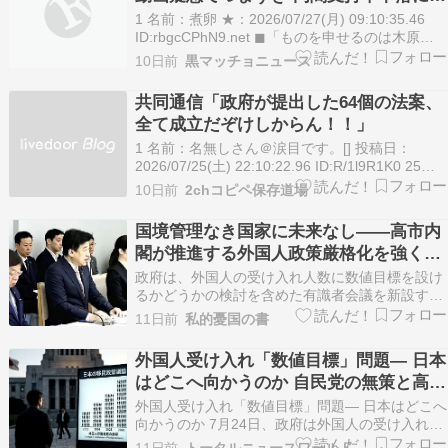
り「なぜなのか」…自民重鎮「裸の王様
1 名前：煮卵 ★：2026/07/27(月) 09:10:35.46
になりかねないよ」
ID:rbgcCPhN9.net ◼「ものを申せるのは木原さ
んだけ」 高市早苗首相は「副首都」構想関連法を
10日前
黒マッチョニュース
国会の再延長までちらつかせて成立させた。恩義
のある日本維新の会との連立政権合意の実現に突
共同通信「政府が提出した64個の法案、
き進む一方、…
全て成立だぞけしからん！！」
1 名前：名無しさん＠涙目です。[] 投稿日：
2026/07/25(土) 22:10:22.96 ID:R/1l9R1K0 25日
閉幕の第221特別国会では、政府による新規提出
10日前
2chコピペ保存道場
の64法案が全て成立した。 皇族数確保策を盛り
込んだ改正皇室典範や、インテリジェンス（情報
国境管理なき国家に未来なし――高市内
収集・分析）機…
閣が推進する外国人政策厳格化を強く支
持する
政府は、外国人の受け入れ人数に数値目標を設け
るかどうかの検討を含めた有識者会議を新設す
る。昨年１０月の自民党と日本維新の会による連
11日前
私的憂国の書
立政権合意書には、「ルールや
外国人受け入れ「数値目標」問題— 日本
はどこへ向かうのか 自民党の無策と高市
政権の矛盾
外国人受け入れ「数値目標」問題— 日本はどこへ
向かうのか 7月24日、政府は外国人の受け入れの
在り方を検討する有識者会議(ワーキンググルー