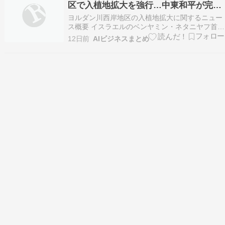
区で入植地拡大を強行…中東和平が完全
崩壊の危機
ヨルダン川西岸地区の入植地拡大に関するニュー
ス概要 イスラエルのベンヤミン・ネタニヤフ首相
は、ヨルダン川西岸地区でイスラエル人二名とパ
12日前
AIビジネスまとめ
レスチナ人四名が死亡した衝突を受け、同地域で
の入植地拡大を表明しました。 今回の決定には、
既存の入植地拠点の合法化推進や、新たな拠点の
建設が含まれ…