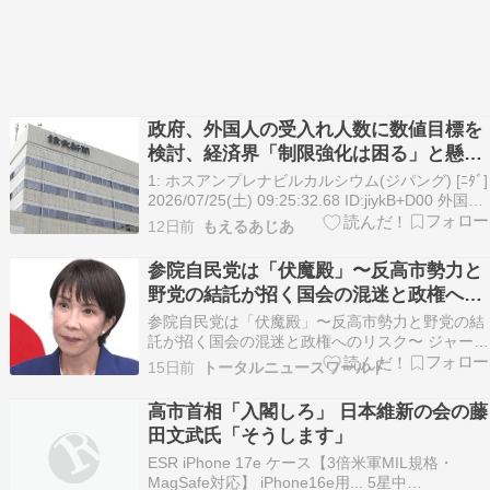
政府、外国人の受入れ人数に数値目標を
検討、経済界「制限強化は困る」と懸念
※自民・維新 連立政権合意「外国人比率
1: ホスアンプレナビルカルシウム(ジパング) [ﾆﾀﾞ]
が高まれば社会との摩擦が起きかねな
2026/07/25(土) 09:25:32.68 ID:jiykB+D00 外国人
の受け入れ人数に数値目標を検討、来年３月に基
い」
12日前
もえるあじあ
本方針…経済界からは制限強化の動 […]
参院自民党は「伏魔殿」〜反高市勢力と
野党の結託が招く国会の混迷と政権への
リスク〜
参院自民党は「伏魔殿」〜反高市勢力と野党の結
託が招く国会の混迷と政権へのリスク〜 ジャーナ
リストの須田慎一郎氏が自身のYouTubeチャンネ
15日前
トータルニュースワールド
ルを更新し、会期末を迎えた国会における「副首
都・関連法案」をめぐる与野党の攻防や、参議院
高市首相「入閣しろ」 日本維新の会の藤
自民党内部の深刻な亀裂について解説した。 延長
田文武氏「そうします」
された…
ESR iPhone 17e ケース【3倍米軍MIL規格・
MagSafe対応】 iPhone16e用... 5星中