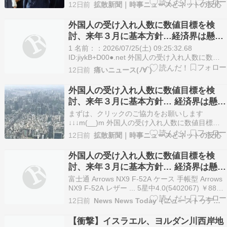
範、国家情報会議法など 特別国会 25日閉幕の第
市政権」「『64法案』というのに中国が
12日前
拡散新聞｜時事ニュースとネットの反応
221特別国会では、政府による新規提出の64法案
文句言ってきそうｗ」
が全て成立した。 皇族数確保策を盛り込んだ改正
外国人の受け入れ人数に数値目標を検
皇室典範や、インテリジェンス（情報収集・分…
討、来年３月に基本方針…経済界は懸念
の声
1 名前：：2026/07/25(土) 09:25:32.68
ID:jiykB+D00●.net 外国人の受け入れ人数に数値
目標を検討、来年３月に基本方針…経済界からは
12日前
痛いニュース(ﾉ∀`)
制限強化の動きに懸念の声も : 読売新聞
https://t.co/BcqCqWZvbq— tokuhito…
外国人の受け入れ人数に数値目標を検
討、来年３月に基本方針… 経済界は懸念
の声 ➾ ネット「懸念するなら外国人犯
まずは、クリックのご協力をお願いします
罪にも責任持てよ」
↓↓↓m(__)m 外国人の受け入れ人数に数値目標を
検討、来年３月に基本方針… 経済界は懸念の声
12日前
拡散新聞｜時事ニュースとネットの反応
政府は有識者会議を新設し、外国人の受け入れ人
数に数値目標を設けるかどうかの検討に入る。自
外国人の受け入れ人数に数値目標を検
民党と日本維新の会の連立政権合意書に基づき、
討、来年３月に基本方針… 経済界は懸念
来年３月に…
の声
富士通 Arrows NX9 F-52A ケース 手帳型 Arrows
NX9 F-52A レザー ... 5星中4.0(5402067) ￥880
(2026年7月24日 23:42 GMT +09:00 時点 - 詳細
12日前
News News Today（ニューストゥデイ）
はこちら価格および発送可能時期は表示された日
付/時刻の時…
【衝撃】イスラエル、ヨルダン川西岸地