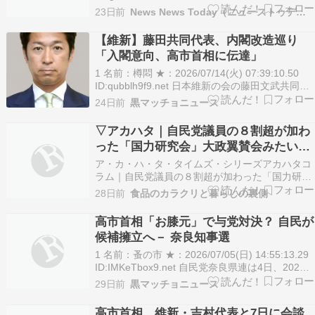
4.3(543173130) ￥1,299 (2026年7月13日 23:08
23日前
News News Today（ニューストゥデイ）
GMT +09:00 時点 - 詳細はこちら価格および発送
可能時期は表示された日付/…
【維新】藤田共同代表、内閣改造巡り
「入閣意向、高市首相に伝達」
1 名前：樽悶 ★：2026/07/14(火) 07:39:10.50
ID:qubblh9f9.net 日本維新の会の藤田文武共同代
表は13日のBS―TBS番組で、次の内閣改造で維
24日前
黒マッチョニュース
新から閣僚を出す意向を高市早苗首相に伝達して
いると明らかにした。昨年10月の連立政権発足の
▽アカハタ｜自民党議員の８割超が加わ
際に、…
った「国力研究会」大政翼賛会みたいな
もの
ア・カ・ハ・タ・タイムズ・シリーズアカハタコ
ラム｜自民党議員の８割超が加わった「国力研究
会」大政翼賛会みたいなもの しんぶん赤旗の記事
28日前
食品のカラクリと暮らしの裏側
をご案内するコーナーです！ 物騒な発言が身内か
らも相次いでいます。「大政翼賛会みたいなも
高市首相「お膝元」で与党対決？ 自民が
の。全くナンセンスだ」。「自民党は独裁政党じ
候補擁立へ－ 奈良知事選
ゃない。総理…
1 名前：蚤の市 ★：2026/07/05(日) 14:55:13.29
ID:IMKeTbox9.net 自民党奈良県連は4日、2027
年春に予定されている次期知事選で現職の山下真
29日前
黒マッチョニュース
知事への対立候補を擁立する方針を決めた。山下
氏は23年の前回選で日本維新の会公認で初当選し
高市首相、維新・吉村代表と7日に会談