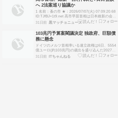
ている…
へ 2法案巡り協議か
1 名前：蚤の市 ★：2026/07/07(火) 07:09:20.68
ID:TJfBJ+1t9.net 高市早苗首相は日本維新の会の
吉村洋文代表（大阪府知事）と7日に東京都内で
31日前
黒マッチョニュース
会談する調整に入った。政府・与党関係者が6日
明らかにした。維新が重視する衆院議員定数削減
103兆円予算案閣議決定 独政府、巨額債
法案と副首…
務に懸念
ドイツのメルツ首相率いる連立政権は6日、5554
億ユーロ(約103兆円)の歳出を盛り込んだ2027年
の連邦政府予算案を閣議決定した。新たな債務は
31日前
ITちゃんねる
1187億ユーロに上る。インフラや防衛向けの特別
基金も含めると2千億ユーロを ....