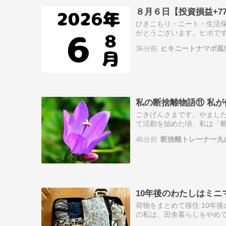
８月６日【投資損益+774
ひきこもり・ニート・生活保
がとうございます。ヒポです。 
3 3 2 起床時間 月 火 水 木 金 
36分前
ヒキニートナマポ孤
私の断捨離物語⑪ 私
ごきげんさまです。やまし
て活動を始めた頃、私は「
の方とご一緒させていただ
46分前
断捨離トレーナー丸
と思っていた方…
10年後のわたしはミニ
荷物をまとめて移住 10年
の私は、田舎暮らしをやめて
たしにお便りします。 スポン