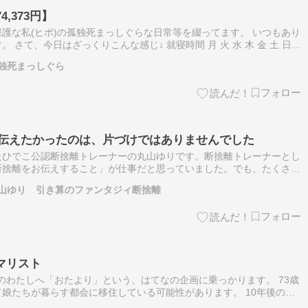
,373円】
護な私(ヒポ)の孤独死まっしぐらな日常等を綴ってます。 いつもあり
さて、今日はざっくりこんな感じ↓ 就寝時間 月 火 水 木 金 土 日 3
土 日 10 10 10 10 食事 …
独死まっしぐら
が伝えたかったのは、片づけではありませんでした
たひでこ公認断捨離トレーナーの丸山ゆりです。断捨離トレーナーとし
断捨離をお伝えすること」が仕事だと思っていました。でも、たくさん
く中で、その考えは少しずつ変わっていきました。片づけに困っている
山ゆり 引き算のファンタジィ断捨離
マリスト
後のわたしへ「おたより」という、はてなの企画に乗っかります。 73歳
娘たちが暮らす都会に移住している可能性があります。 10年後のわ
サーリンク 73歳のわたしへ シニアの就労 まとめ 73歳…