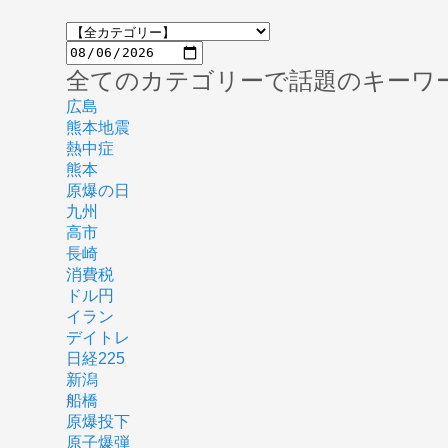
全てのカテゴリーで話題のキーワ
広島
熊本地震
熱中症
熊本
原爆の日
九州
高市
長崎
消費税
ドル円
イラン
デイトレ
日経225
新潟
船橋
原爆投下
原子爆弾