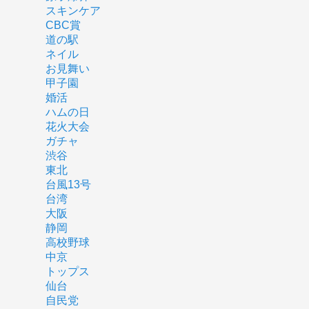
スキンケア
CBC賞
道の駅
ネイル
お見舞い
甲子園
婚活
ハムの日
花火大会
ガチャ
渋谷
東北
台風13号
台湾
大阪
静岡
高校野球
中京
トップス
仙台
自民党