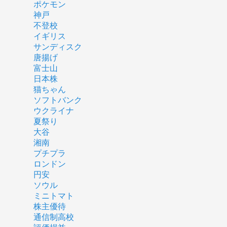
ポケモン
神戸
不登校
イギリス
サンディスク
唐揚げ
富士山
日本株
猫ちゃん
ソフトバンク
ウクライナ
夏祭り
大谷
湘南
プチプラ
ロンドン
円安
ソウル
ミニトマト
株主優待
通信制高校