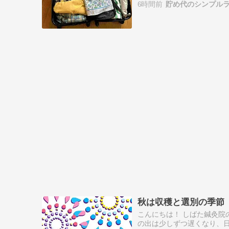
6時間前
貯め代のシンプル
秋は収穫と選別の季節
こんにちは！ しばた鍼灸院
の出は少しずつ遅くなり、日