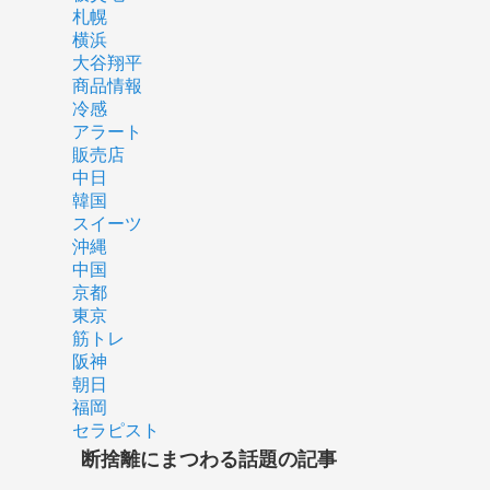
札幌
横浜
大谷翔平
商品情報
冷感
アラート
販売店
中日
韓国
スイーツ
沖縄
中国
京都
東京
筋トレ
阪神
朝日
福岡
セラピスト
断捨離にまつわる話題の記事