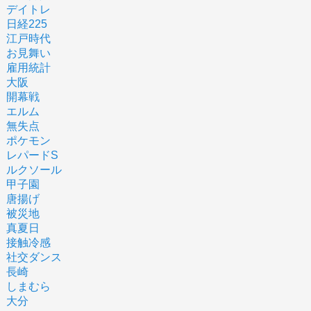
デイトレ
日経225
江戸時代
お見舞い
雇用統計
大阪
開幕戦
エルム
無失点
ポケモン
レパードS
ルクソール
甲子園
唐揚げ
被災地
真夏日
接触冷感
社交ダンス
長崎
しまむら
大分