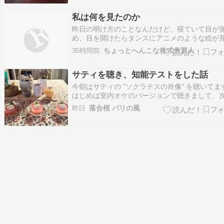
い。そう、畑の住所を書くこともできないし、
症故に意思の疎通に難ありとみなされ、こうい
私は何を見たのか
合は売買契約はできないのだと。たまにわたし
昨日の明け方のことなんだけど、寝ていて目が
の…
め、目を開けたらタンスにアニメのような絵が
たんだ。えっ、そんなことあるんか？夢を見て
35時間前
ちょっとへんこな株式売買人
じゃないのかと思ったが、自分でははっきりと
開けているという意識があったから夢ではない
サティを聴き、知能テストをした話
えたものが幽霊的なものだったら「んなわけあ
い」…
今朝はサティの "ソクラテスの肖像" を聴いてま
はじめは室内オケのバージョンで聴きまして、
かけてみたのが此方のピアノ伴バージョンでし
昨日
落合桜 パリの風
このような速めのテンポもすっきりとした魅力
りますネ。 大人になってから知能テストをされ
とがある方は居らっしゃいますか? 私は…