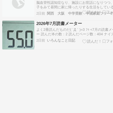
ることになる
脳血管性認知症なり、施設にお世話になりつつ
子をみて昼間に家に帰ったりする生活をしてい
ぃさん。半身不随や寝たりきりの可能性もあり
2日前
たが、復活して二足歩行できるまでになってお
す。が、義痛風なのか後遺症なのか、右手や右
2026年7月読書メーター
痛みをよく言う＋よくムクんでる。まぁ、食べ
よく2冊読んだものだ( ´Д｀)=3 ﾌｩ <7月の読書
で…
ー 読んだ本の数：2 読んだページ数：404 ナイ
数：26介護がらみ マンガ ぼけ日和 矢部太郎が
2日前
いろんなこと日記
症患者と家族の日常を描いた、初の単行本書下
作品！の感想 ふむふむ。納得がいっぱい(^▽^)/
し、私が知りた…