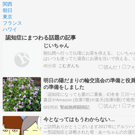
関西
朝日
東京
フランス
ハワイ
認知症にまつわる話題の記事
じいちゃん
朝仏間へ行って仏壇にお茶を供える。 じいちゃ
はいつも使ってた湯呑にお酒を注いで供える。 
ぱい飲んでな。って思いながら供える。 思えば
45分前
こむぎんち
色々我慢させちゃったなって思う。 可哀想だな
思う時もあった。 大好きな日本酒も医者からス
明日の陽だまりの輪交流会の準備と役
プかかっちゃったから✖ 悩んだ末ノンア…
の準備をしました
「認知症になっても愛の二重奏」幻冬舎 三川一
書店やAmazon (在庫7冊)や楽天(在庫5冊)で発売
ひご覧ください みかわの森ブログ は項目ごとに
6時間前
腎細胞癌闘病記
れます朝の散歩に行きました整形外科に行きま
チェロ基礎練習を30分とソナタとピアノトリオ
今となってはもうわからない…
習をしました明日の陽だま…
ご訪問ありがとうございます2017年にアルツハ
ー型認知症と診断された母・あーちゃんの介護