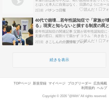
とはいえ本人に自覚はなく、日課のようにホー
通い、大好きなパチンコを打つことが何よりの
2日前
パチンコ日報
がいになっていた。 ある日のことだった。遊技
おばあちゃんはお漏らしをしてしまう。席を立
40代で崩壊…若年性認知症で「家族が
店内を歩いている姿を見たスタッフが、ズボン
る」現実と知らないと損する制度の罠
れ…
は？
若年性認知症の関連記事 父親が若年性認知症に 
支援の窓口、縦割りで届かず コラム「向き合う
2026/04/11 02:00 日経速報ニュース 父親が若
2日前
さこしんの介護情報ブログ
知症に 公的支援の窓口、縦割りで届かず – 日本
新聞「これからどうなっていくんだろう」。高校
だった2011…
続きを表示
TOPページ
新規登録
マイページ
ブログリーダー
広告掲載
利用規約
ヘルプ
Copyright © 2026 "@With" All rights reserved.