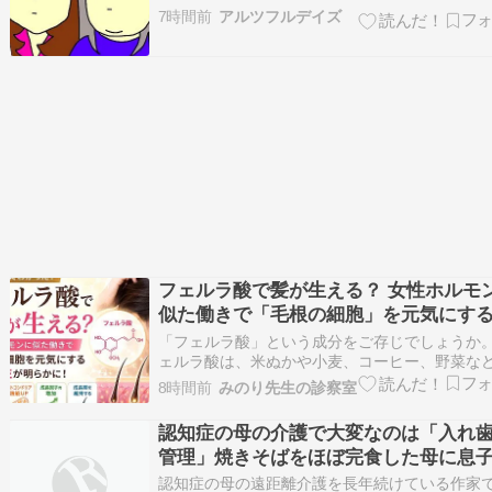
を書いていましたが、あーちゃんは2024年1月2
7時間前
アルツフルデイズ
永眠いたしました。詳しくはこちらをどうぞ↓ 
ルツフルデイズ」について』公式トップブロガ
認定されてから、ずいぶん沢山の方に…
フェルラ酸で髪が生える？ 女性ホルモ
似た働きで「毛根の細胞」を元気にす
能性
「フェルラ酸」という成分をご存じでしょうか。
ェルラ酸は、米ぬかや小麦、コーヒー、野菜な
も含まれるポリフェノールの一種です。 診療所
8時間前
みのり先生の診察室
認知症サプリとしてコロナ前から取り入れてい
た。 コロナ禍ではワクチン後遺症治療にも処方
認知症の母の介護で大変なのは「入れ
大活躍した成分です。 https://bl…
管理」焼きそばをほぼ完食した母に息
血の気が引いた理由
認知症の母の遠距離介護を長年続けている作家