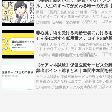
【要約】筋肉が全て: 健康・不老・メン
みせろ！
ル、人生のすべてが変わる唯一の方法
ブリエル・ライオン】 - YouTube
動画「【要約】筋肉が全て: 健康・不老・メンタ
人生のすべてが変わる唯一の方法【ガブリエル
イオン】」（YouTube URL:
17時間前
我が家、楽の釜盥
http://www.youtube.com/watch?v=y6KcmNJOi0
の要約です。1. 筋肉は病気から身を守る重要な
非心臓手術を受ける高齢患者における
[02…
せん妄に対する低用量ステロイドの静
投与の効果：後ろ向きコホート解析
・術後せん妄（POD）は、高齢の手術患者に多
られる合併症であり、死亡率の上昇や医療費の
と関連している。非心臓手術において、高用量
18時間前
麻酔科勤務医のお勉強日記
ロイドは POD のリスクを低減させる可能性が
が、感染の懸念からその使用は制限されている
【ケアマネ試験】保健医療サービス分
研究では、制吐薬として一般的に使用される術
頻出ポイント総まとめ｜35問中20問を
源に
ケアマネ試験の保健医療サービス分野は全35問中
問を占める大きな得点源です。高齢者に多い疾
バイタル、栄養・口腔・リハ、感染症、認知症
18時間前
介護職員ナックルのスロット日記
宅医療まで、頻出ポイントと覚え方を先生がや
く総まとめ。直前の詰め方も紹介するので合格
き寄せましょう！