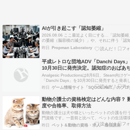
AIが引き起こす「認知萎縮」
2026.08.06 ここ最近よく目にする…「認知萎縮
の萎縮（脳容積の減少）」や、それに伴う「認
能の低下（認知症など）」を指して使われるこ
昨日
Propman Laboratory
多い表現…by Gemini ビジネスにおいて… AIに
し過ぎて…思考が減り…考える事を無意識のう
平成レトロな団地ADV「Danchi Days
放棄…正解＝AIになっ…
10月30日に発売決定。認知症のおばあ
んのために夏祭り復活を目指す
Analgesic Productionsは8月6日、Steam向け
「Danchi Days」を10月30日に発売すると発表
た。 「Danchi Days」は、認知症のおばあちゃ
昨日
ために団地の夏祭り復活を目指す少女となって
近所さんたちをお祭りに招待していく平成レト
動物介護士の資格検定はどんな内容？ 
度や合格率、取得方法
動物介護士は犬や猫といったペットの介護を行
門資格です。一昔前と比べて、ペットの生活環
大きく改善されました。ワンちゃんやにゃんこ
昨日
ペット＆動物の資格・求人・通信講座
昔より長生きするようになっています。今や家