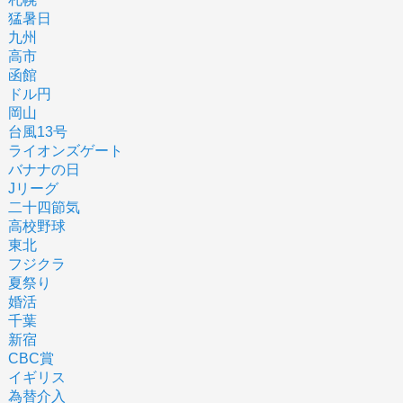
猛暑日
九州
高市
函館
ドル円
岡山
台風13号
ライオンズゲート
バナナの日
Jリーグ
二十四節気
高校野球
東北
フジクラ
夏祭り
婚活
千葉
新宿
CBC賞
イギリス
為替介入