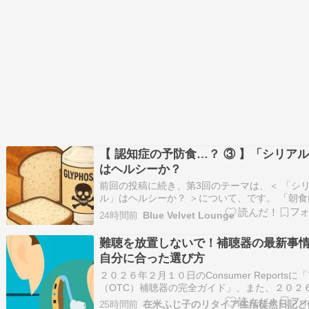
【 認知症の予防食…？ ③ 】「シリア
はヘルシーか？
前回の投稿に続き、第3回のテーマは、＜ 「シ
ル」はヘルシーか？ ＞について、です。 「朝食
日の中で最も大切な食事です。」私たちは子ど
24時間前
Blue Velvet Lounge
頃から、そう教えられてきました。特にシリア
グラノーラは、「食物繊維が豊富」「全粒穀物
難聴を放置しないで！補聴器の最新事
ら健康的」「忙しい朝でも手軽に栄養が摂れる
自分に合った選び方
２０２６年２月１０日のConsumer Reportsに
（OTC）補聴器の完全ガイド」、また、２０２
２月１９日のConsumer Reportsに「補聴器の
25時間前