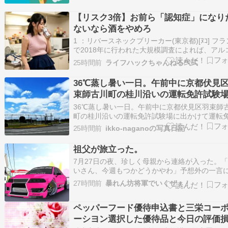
先延ばしにすべきではない理由」という記事が
されていました。 加齢とともに「テレビの音量
【リスク3倍】お前ら「認知症」になり
きくなった」…
ないなら酒をやめろ
1 ：リバースネックブリーカー(東京都)[ﾇｺ] フ
で2018年に行われた大規模調査によれば、アル
ル過剰摂取の診断を受けた人は、そうでない人
25時間前
ライフハックちゃんねる弐式
べて 認知症発症リスクが3・3倍も増加していた
が明らかになりました。 https://diamond.jp/artic
36℃蒸し暑い一日。午前中に京都伏見
束師古川町の桂川沿いの運転免許試験
出かけて運転免許の更新。
36℃蒸し暑い一日。午前中に京都伏見区羽束師
町の桂川沿いの運転免許試験場に出かけて運転
の更新。先月に更新前の講習に出かけ認知症の
25時間前
ikko-naganoの写真日記
と車の運転の実地検査を受けていたので、受付
習会時の書類を渡し、目の検査を済ませた後、
祖父が旅立った。
真の撮影後あまり待たずに交付されました。10:
7月27日の夜、珍しく母親から連絡が入った。
いさん、今週もつかどうかやわ」予想外の一言
いた。祖父は99歳。年相応に見えない元気な人
27時間前
暴れん坊将軍でいくぜぇ！
知症等もなく家で自立した生活を送っていた。
くらいから足腰が弱ってきて転倒することはあ
ペッパーフード優待申込書と三栄コー
ようだがご飯もよく食べ、昼間は時代劇を見て
ーシヨン選択した優待品と今日の評価