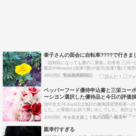
泰子さんの面会に自転車????で行きま
「認知症になっても愛の二重奏」幻冬舎 三川一
書店やAmazon (在庫7冊)や楽天(在庫7冊)で発売
ひご覧ください みかわの森ブログ は項目ごとに
29時間前
腎細胞癌闘病記
れます朝の散歩に行きました泰子さんの面会に
車????で行きました保健センターに寄り自立支
ペッパーフード優待申込書と三栄コー
療受給者証と精神障害者…
ーシヨン選択した優待品と今日の評価
池中玄太74.4㎏6日は免許の書換講習警察署へ
した。と母親のお供で買い出しでした。免許は
ナカードと免許証の2枚持ちにしました。レビー
30時間前
今を生き抜こう私の日記 株活中
型認知症の94歳の父は、この暑さの中今日も安
ています。母親はやっぱり物忘れひどいです。
親孝行すぎる
の歩数は、4,685歩。今日も腹筋。そ…