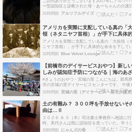
ご訪問ありがとうございます2017年にアルツハ
ー型認知症と診断された母・あーちゃんの介護
を書いていましたが、あーちゃんは2024年1月2
31時間前
アルツフルデイズ
永眠いたしました。詳しくはこちらをどうぞ↓ 
ルツフルデイズ」について』公式トップブロガ
アメリカを実際に支配している真の「
認定されてから、ずいぶん沢山の方に…
領（ネタニヤフ首相）」が手下に具体
命令を下している様子
アメリカを実際に支配している真の「大統領（
ニヤフ首相）」が手下に具体的な命令を下して
様子がグラハム議員の葬儀で目撃された★名目
32時間前
Blue Velvet Lounge
「アメリカ大統領（トランプ）」はのんきに棺
前で昼寝（動画について）ベンヤミン・ネタニ
【前橋市のデイサービスおやつ】新し
首相は、リンジー・グラハム上院議員の葬儀で
しみが認知症予防につながる｜海のあ
ル…
しゼリーで笑顔あふれる午後｜宮城の
#きょうのおやつ・宮城の里 こんにちは。群馬
イサービスセンター
市の宮城の里デイサービスセンターです。 午後
空が広がり、夏らしい暑さが続いています。 年
32時間前
重ねると、これまで続けてきた趣味や活動が難
なることがあります。 「前はできたのに…」 そ
土の有難み？ ３００坪を手放せないそ
思いを抱くこともあるかもしれません。 …
由は…Ⅱ
２０２６.８.５（木）司法書士事務所へ相談に行
時、美代さんは既に認知症を患っていた。辛う
名前は言えたとしても、文字にすることはでき
33時間前
にゃんズの母