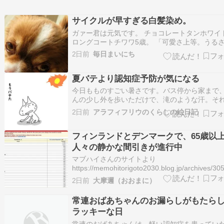
サイクルが早すぎる白髪染め。
ガァー君は元気です。 チョコレートタンホワイ
ロングコートチワワ5歳。 「可愛さ上等。うる
かところ敵なし」 グレイヘアーが流行っていた
2日前
毎日まいにち
に 仕事を退職したので白髪染めをやめた。 グレ
アーにした。 母は黒髪のまま染めることは一度
夏バテより認知症予防が気になる
かった。 残念なことに娘は早くから白…
今日もものすごい暑さです。バス停から家まで
んの少し外を歩いただけで、滝のような汗。そ
けでどっと疲れてしまいます。 毎日3食しっか
2日前
アラフィフリウのくらしの絵日記
べるようにはしていますが、ほんとは朝はヨー
トだけ、昼はソーメンだけ、夜は何かあっさり
フィンランドとデンマークで、65歳以
ものだけ、でもいいと思うぐらい、あんまり食
人々の静かな間引きが進行中
マブハイさんのサイトより
https://memohitorigoto2030.blog.jp/archives/30
＜転載開始＞フィンランドとデンマークでは、6
2日前
大摩邇（おおまに）
以上の人々の静かな間引きが進行中「帯状疱疹
チンで認知症を予防するための臨床試験」が、
常連おばあちゃんのお漏らしがもたら
り…
ラッキーな日
常連のおばあちゃんは、軽い認知症を患ってい