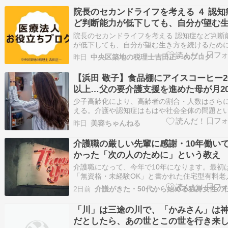
飼われる犬や猫の半数が老齢にあると言われて
院長のセカンドライフを考える ４ 認知
す。一方で犬や猫の高齢化は、ペットの介護と
ど判断能力が低下しても、自分が望む
新た…
方を続けるために
院長のセカンドライフを考える 認知症など判断
が低下しても、自分が望む生き方を続けるために
次 生きるための対策とは 認知症など判断能力が
昨日
中央区築地の税理士吉田正一のブログ
する前に 実行すべき 生きるための対策例 財産
を作成するメリット 生きるための対策とは 生き
【浜田 敬子】食品棚にアイスコーヒー2
めの対策とは、認知症など判断能力…
以上…父の要介護支援を進めた母が月2
円も食費に使っていた理由
少子高齢化により、高齢者の割合・人数はさら
える。介護や認知症はもはや社会全体の問題と
るだろう。 続きを読む ≫ 介護問題 企業ビジネ
昨日
美容ちゃんねる
ュース
介護職の厳しい先輩に感謝・10年働い
かった「次の人のために」という教え
介護職になって、今年で10年になります。最初
「無資格・未経験OK」と書かれた住宅型有料老
ームに面接へ行ったのですが、実際には初任者
2日前
が必要と言われ、併設のデイサービスで働きな
資格を取得しました。その後、早出を2回、遅出
「川」は三途の川で、「かみさん」は
回経験しただけで夜勤に入ることになりました
だとしたら、あの世とこの世を行き来
当…