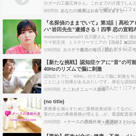
ロガーの工藤広伸さん。これまでの介護でしん
ったことに「母の入れ歯の管理」がある。入れ
8時間前
あなたの健康はお金で買えますか・・
破損や作り直しなど帰省のたびに歯科通院をサ
トしてきたが、新たな問題が浮上して――。認
『名探偵のままでいて』第3話｜髙松ア
介護における口腔ケアや食事介助の課題とは？
ハ“岩田先生”逮捕さる！四季 恋の宣戦
「…
も!?【ネタバレ】
meitanteinomama03 吉川愛さん テレビ朝日 
ラマ初主演 ミステリーマニアの【孫娘】✖️認
【祖父】 超異色バディ 謎解きミステリ 〈 読
10時間前
ラマ□case1437〉 テレビ朝日『名探偵のまま
て』 2026年7月17日放送スタート…
【新たな挑戦】認知症ケアに”音”の可
40Hzのリズムで脳に刺激
認知症ケアに「40Hz」のリズムで脳に刺激を与
ことにより効果があるみたいです。身近な認知
方に試してみてはいかがでしょうか。何もしな
10時間前
たこわさニュース速報
りは、マシかも知れません。 続きを読む
(no title)
業務量を減らすために業務改善頑張ってるのに
算のための事務業務が増える…が、看護配置基
悪化する…、そのうえ超過勤務には厳しい…。 
15時間前
せない業務を増やすな！ 認知症も増える世の中
茶ゆうな！ 仕事終わって当たり前ならお前がや