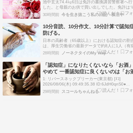
池中玄太74.4㎏6日は免許の書換講習警察署へ
した。と母親のお供で買い出しでした。免許は
ナカードと免許証の2枚持ちにしました。レビー
30時間前
今を生き抜こう私の日記 株活中
型認知症の94歳の父は、この暑さの中今日も安
ています。母親はやっぱり物忘れひどいです。
10分音読、10分作文、10分計算で認知
の歩数は、4,685歩。今日も腹筋。そ…
防げる。
日本の高齢者（65歳以上）における認知症の割
は、厚生労働省の最新データで約8人に1人（有
12.3%）とされており、認知症の前段階である
28時間前
ノーネクタイのMy Way
認知障害（MCI）」の高齢者も含めると、その
約3人に1人にまで跳ね上がるという。こうした
「認知症」になりたくないなら「お酒
者の認知症予防に、音読・手書き・…
やめて 一番認知症に良くないのは「お
と判明・・・
1: リバースネックブリーカー(東京都) [ﾇｺ]
2026/08/06(木) 09:49:35.38 ID:6JdH0qnS0●
BE:837857943-PLT(18184) アルコールが「脳
29時間前
スコールちゃんねる
える意外な影響 「米や大麦（小麦）から作られ
本酒やビールは血糖値を上げやす…