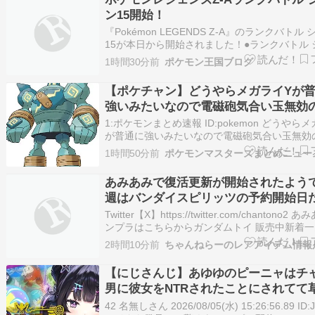
ン15開始！
『Pokémon LEGENDS Z-A』のランクバトル
15が本日から開始されました！●ランクバトル 
15【開催期間】2026年8月6日（木）15:00～20
1時間30分前
ポケモン王国ブログ
27日（木）10:59【レギュレーション】使用で
モン・みずタイプのポケモンその他の主…
【ポケチャン】どうやらメガライYが
強いみたいなので電磁砲気合い玉無効
兵器をお出しする時が来たようだ
1:ポケモンまとめ速報 ID:pokemon どうやら
が普通に強いみたいなので電磁砲気合い玉無効
器をお出しする時が来たようださて…草結びど
1時間50分前
ポケモンマスターズまとめニュー
な… 2:ポケモンまとめ速報 ID:pokemon 守る
やろうぜ楽しいぞ 3:ポケモンまとめ速報 ID:po
あみあみで復活更新が開始されたようで
週はバンダイスピリッツの予約開始日
ので復活ご注意を
Twitter【X】https://twitter.com/chantono2 
ンプラはこちらからガンダムトイ 販売中新着
ジ あみあみ ガンダムトイ 新着一覧あみあみ 
2時間10分前
ちゃんねらーのレアアイテム情報
トイ おすすめ順一覧 ポケモンカードゲーム。
カードゲーム あみあみ新着一覧ペ…
【にじさんじ】あゆゆのピーニャはチ
男に彼女をNTRされたことにされてて
42 名無しさん 2026/08/05(水) 15:26:56.89 ID:J