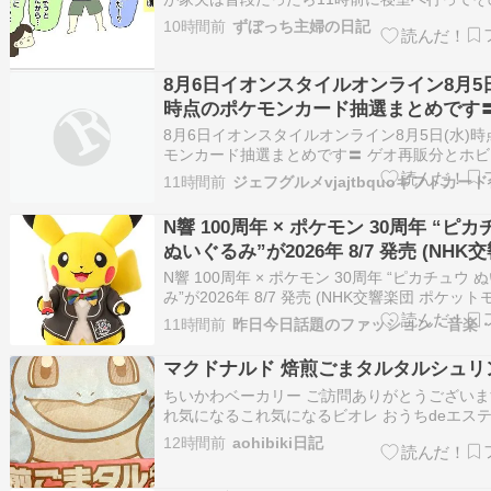
寝るのですがこの日はわざわざ降りてきてアッ
10時間前
ずぼっち主婦の日記
してないか確認しにきました楽しみだったのね
れるようになって楽しい〜やっぱ有料のDLCも
るな… ぽこ あ ポケモン価…
8月6日イオンスタイルオンライン8月5日
時点のポケモンカード抽選まとめです〓
再販分とホビーステーションのポケカ3
8月6日イオンスタイルオンライン8月5日(水)
記念商品の抽選受付は明日終了します！
モンカード抽選まとめです〓 ゲオ再販分とホ
ーションのポケカ30周年記念商品の抽選受付は
オ ストームエメラルダ/ブラックボルト
11時間前
了します！ 〓ゲオ ストームエメラルダ/ブラッ
イトフレア 8月6日(木)17:59まで ホビ
ト/ホワイトフレア 8月6日(木)17:59まで ホビ
N響 100周年 × ポケモン 30周年 “ピ
ーション 拡張パック 30th CELEBRATI
ション …
ぬいぐるみ”が2026年 8/7 発売 (NHK
ポケットモンスター Pokemon)
N響 100周年 × ポケモン 30周年 “ピカチュウ 
み”が2026年 8/7 発売 (NHK交響楽団 ポケッ
ー P […]
11時間前
マクドナルド 焙煎ごまタルタルシュリ
ちいかわベーカリー ご訪問ありがとうございま
れ気になるこれ気になるビオレ おうちdeエステ
プクレイ洗顔 １８０ｇ 毛穴 黒ずみ 毛穴汚れ 角
12時間前
aohibiki日記
イ 洗顔料Amazon（アマゾン）1,090円
⏬⏬⏬⏬⏬⏬⏬⏬⏬⏬⏬⏬⏬️⏬️⏬️⏬️⏬️⏬️ 現在