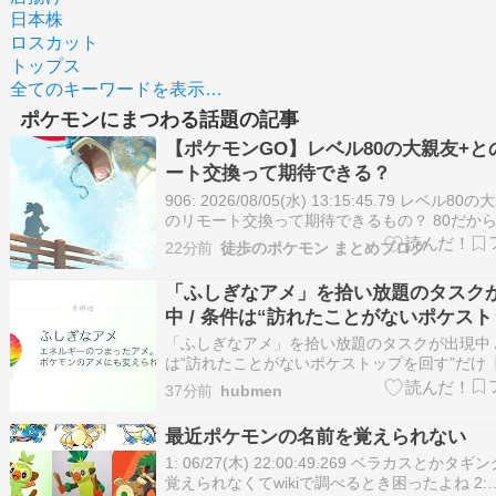
日本株
ロスカット
トップス
全てのキーワードを表示…
ポケモンにまつわる話題の記事
【ポケモンGO】レベル80の大親友+と
ート交換って期待できる？
906: 2026/08/05(水) 13:15:45.79 レベル80
のリモート交換って期待できるもの？ 80だか
ケモン余ってるのか、逆に交換しすぎていいも
22分前
徒歩のポケモン まとめブログ
なかったりするのか そもそも期待することが
るのか 909: 2026/08/05(水)…
「ふしぎなアメ」を拾い放題のタスク
中 / 条件は“訪れたことがないポケス
回す”だけ【ポケモンGO】
「ふしぎなアメ」を拾い放題のタスクが出現中 /
は“訪れたことがないポケストップを回す”だけ
ンGO】 - ガジェット通信 続きを読む
37分前
hubmen
最近ポケモンの名前を覚えられない
1: 06/27(木) 22:00:49.269 ベラカスとかタ
覚えられなくてwikiで調べるとき困ったよね 2: