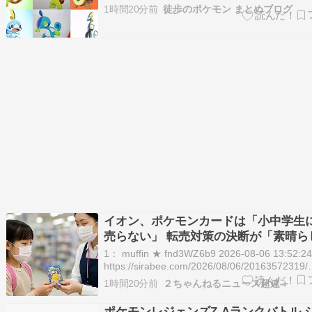
06/27(木) 22:04:44.652 剣盾から名前覚え
1時間20分前
徒歩のポケモン まとめブログ
が増えた 続きを読む
イオン、ポケモンカードは「小中学生
売らない」 転売対策の決断が「素晴ら
| 小遣い渡して並ばせるだけじゃん
1： muffin ★ fnd3WZ6b9 2026-08-06 13:52:2
https://sirabee.com/2026/08/06/20163572319/
2026/08/06 大好きなゲームや漫画、ハッピー
1時間20分前
２ちゃんねるニュース超速＋
おもちゃが手に入らず、多くの子供達が転売ヤ
ポケモンレジェンズZ-Aランクバトル 