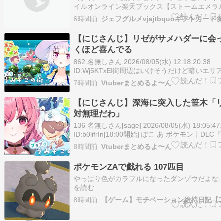
ビニ各社の再販・再入荷情報まとめ｜
イルオンライン楽天ブックス【ストームエメラ
えない売ってないコンビニ各社の再販・再入荷
果を徹底解説｜ポケカ - Pokelog｜ポ
6時間前
め｜調査結果を徹底解説｜ポケカ - Pokelog｜
ポケモン ポケモンカード MEGAドリー
ポケモン ポケモンカード MEGAドリーム ムニ
【にじさんじ】リゼがサメハダーに会
ニキスゼロ ニンジャスピナー アビスア
ニ…
くほど喜んでる
トームエメラルダ
862 名無しさん 2026/08/05(水) 12:18:20.38
ID:Wj5KTxEl街周辺はいけそうだけど暗いエ
そう あとサメハダーリゼ・ヘルエスタ????
7時間前
Vtuberまとめるよ〜ん
@Lize_Helesta (2026/08/05 12:13:18)本日2
「ぽこ あ ポケモ…
【にじさんじ】深海に突入した笹木「
対無理だわ」
136 名無しさん[sage] 2026/08/05(水) 18:05:47
ID:b0lifrIn[18:00開始] ぽこ あ ポケモン┊︎DL
クうみぞこの街』いくやよ〜！ - 笹木咲 / Sasak
8時間前
Vtuberまとめるよ〜ん
Sakuhttps://youtu.be/1VyeWk00…
ポケモンZAで戯れる 107匹目
やっぱり色がカラフルになったダンゾウだよな
を読む
8時間前
【ゲーム】モチベーション維持日記【