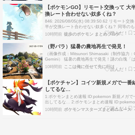
名宝を観にきたのよ入り口はポケモンマンホー
【ポケモンGO】リモート交換って 大
東京国立博物館はもしや今…
換レート合わせない奴多くね？
846: 2026/08/05(水) 08:39:50.62 リモート
半が交換レート合わせない奴多くね？ 同等の
ばいいのに 得する事ばかり考えてる奴多い気
10時間前
徒歩のポケモン まとめブログ
850: 2026/08/05(水) 08:57:39.73 >>846 
否られるから…
（野バラ）猛暑の農地再生で発見！
（画像作成：Mitsunori Shimasaki（制作協力：G
Gemini） 猛暑の農地再生で発見！謎の白塊「
ん」と、AIロボットが3分で生垣を作る未来？ 
10時間前
ここは俺に任せて先に行け
は！ 前回の「野バラプロジェクト」の記事から
が経ちました。 7月10日からスタートした…
【ポケチャン】コイツ新規メガで一番
してるな…
1:ポケモンまとめ速報 ID:pokemon 新規メガ
出してるな… 2:ポケモンまとめ速報 ID:pokemo
じめんが当たらないだけのつまらんとくせい貰
10時間前
ポケモンマスターズまとめニュース
に… 3:ポケモンまとめ速報 ID:pokemon 追加
軒並み強かったせいで新規狩りみたいな性…