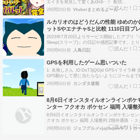
エイタを発見して驚くあゆゆ┈》 配信
《┈???????????? 13:00〜 YouTube ポケモ
2時間20分前
Vtuberまとめるよ〜ん
オレット ˊ˗おはよう～????冒険がとまらない
めてのジムに挑戦…
ルカリオのはどうだんの性能 ゆめのか
ットSやエナチャSと比較 1110日目プ
想【ポケスリ】
2023年7月20日よりサービス開始したアプリ
Sleep(スリープ)』の日記や感想記事です。と
当面は無課金でやれるだけやってみようと思い
2時間40分前
人鳥日記
ルカリオのはどうだんの性能 ゆめのかけらゲッ
ナチャSと比較 今日はポケスリのアップデート
GPSを利用したゲーム思いついた
れ、ルカリオ…
1: 名無しさん .ID:DoT3jQGjd GPSイライラ棒
GPS動かして壁に当たらないようにゴールまで
ーム でもこれで遊んで人が死んだらリリース
2時間50分前
カンダタ速報
責任になるのかな 2: 名無しさん ID:BMNwQh1s
面白いのか？ 3: 名無しさん .ID:D…
8月6日イオンスタイルオンラインポケ
ンター フクオカ ポケセン 福岡 入場整列
外通路 ・スターター 3種 1人各種1個 1
8月6日イオンスタイルオンラインポケモンセン
・ストームエメラルダ 3P 200円 ・ア
クオカ ポケセン 福岡 入場整列 2階外通路 ・
3種 1人各種1個 1800円 ・ストームエメラルダ 3
イ 10P レジ前に フクオカ ロゴピンズ 
2時間50分前
円 ・アビスアイ 10P レジ前に フクオカ ロゴピ
100人近くの並びありますが、30～50
人2つ 100人近くの並びありますが、3…