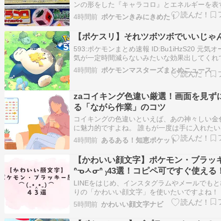
ンの形をした『キャラコロ』とエネルギーを表
コロ』を振って戦う、2人用の対戦型サイコロ
4時間前
ポケモンきみにきめた！
先月（7月）には、まさかの復活を遂げてリニ
版が発売。全国のポケモンセンター、家電量販
【ポケスリ】それツボツボでいいじゃ
他玩具売り場にて早速見か…
593:ポケモンまとめ速報 ID:Bu1iHzS20 元気
気が一定時間減らないみたいな効果出してくれ
んよ 594:ポケモンまとめ速報 ID:VmdnhWSp0 >
4時間前
ポケモンマスターズまとめニュース
ツボツボでいいじゃん 595:ポケモンまとめ速報
ID:br0dfl8B0 ツボwwツボw…
zaコイキング色違い厳選！画面を見ず
る「ながら作業」のコツ
コイキングの色違いといえば、あの神々しい金
に魅力的ですよね。 誰もが一度は手に入れた
特別なポケモンですが、水辺をじっと見つめ続
4時間前
あるある！知恵ポケット
は、正直言って目が疲れてしまいます。 仕事
忙しい毎日の中で、ゲームの画面だけに集中す
【かわいい顔文字】ポケモン・ブラッキ
確保するのは、想像以上にハード…
ᐢᓀㅅᓂᐢ ₎43選！コピペ可ですぐ使える
LINEをはじめ、インスタグラムやメールでも
りの「かわいい顔文字」を使いたいですよね！
の記事では「ポケモン・ブラッキー風」を表現
5時間前
かわいい顔文字ナビ
に使える顔文字43選をまとめてみました(ᐢ◔・◔ᐢ)
けでも十分かわいいですし、2つ以上組み合わ