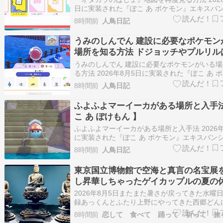
日に実装された『ぽこ あ ポケモン』エキスパ
パス第一弾の『ブクブクうみぞこの街』には、
8時間前
人鳥日記
ドに『オタカラのばしょ』と呼ばれるアイテム
ています。 このアイテムは、地図に描かれた
うみのしんでん 建設に必要なポケモン
き、周辺をダウジング…
場所を知る方法 ドジョッチやプルリル
こ？【ぽこ あ ぽけもん 】
うみのしんでん 建設に必要なポケモンがいる
る方法 2026年8月5日に実装された『ぽこ あ 
ン』エキスパンションパス第一弾の『ブクブク
8時間前
人鳥日記
の街』では、ストーリー上で『うみのしんでん
を行うことになります。 『うみのしんでん』
ふよふよマーイーカがある場所と入手
は、『ヘイガニ』、『サ…
こ あ ぽけもん 】
ふよふよマーイーカがある場所と入手法 2026年
に実装された『ぽこ あ ポケモン』エキスパン
ス第一弾の『ブクブクうみぞこの街』では、新
8時間前
人鳥日記
よふよマーイーカ』と呼ばれるアイテムが追加
り、一部の生息地などでも必要となります。 
東京国立博物館で空海と真言の名宝展
では、『ふよふよマー…
し昇華しちゃったゲイカップルの夏の
2026年8月5日またまた暑さが戻ってきた水曜
録あっくんとふたり上野にやってきた西郷どん
して上野恩賜公園をてくてくランウェイしなが
8時間前
恋して 食べて 踊って 祈って 旅
目的地東京国立博物館にやってきた特別展空海