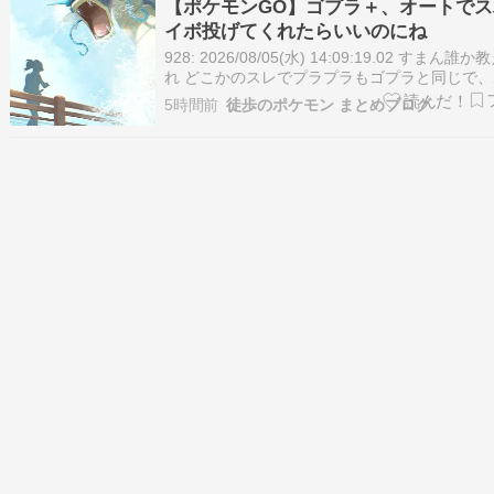
【ポケモンGO】ゴプラ＋、オートで
わいいので、コピー…
イボ投げてくれたらいいのにね
928: 2026/08/05(水) 14:09:19.02 すまん誰
れ どこかのスレでプラプラもゴプラと同じで
をポチポチしなくても重りか何かを置いてボタ
5時間前
徒歩のポケモン まとめブログ
ぱなしでも自動でボール投げてくれると聞いた
の間やっと買えたので試してみたところ出来な
…