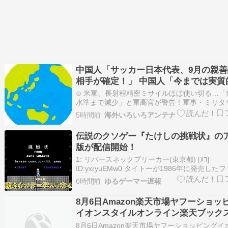
中国人「サッカー日本代表、9月の親
相手が確定！」 中国人「今までは実質
て引き分け」「野球のリベンジ戦」
⊙ 米軍、長射程精密ミサイルほぼ使い切る…「
水準まで減少」と軍高官が警告！軍事・ミリタ
☆彡⊙ 38歳女「1度目は男性の体調を心配し…
5時間前
海外いろいろアンテナ
行くあてがなくなり…」36歳男性にストーカー
中国人「爆発的に美しい日本の女優」 中国人
伝説のクソゲー『たけしの挑戦状』の
顔はまさに芸術品」「絶…
版が配信開始！
1: リバースネックブリーカー(東京都) [ﾇｺ]
ID:yxryuEMw0 タイトーが1986年に発売した
ーコンピューター向けゲームソフト「たけしの
6時間前
ゆるゲーマー遅報
が約30年の時を経て帰ってきた。 ポケモンGO
ツーなど“伝説のポケモン”の登場で賑わうなか“
8月6日Amazon楽天市場ヤフーショッ
クソゲー…
イオンスタイルオンライン楽天ブック
トームエメラルダ】買えない売ってな
8月6日Amazon楽天市場ヤフーショッピングイ