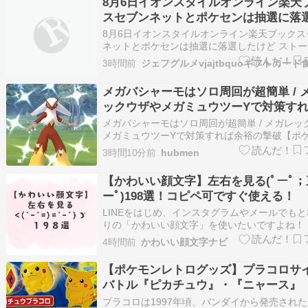
8月6日イオンスタイルオンライン楽天
スセブンネットとポケセンは抽選に落
けど ストームエメラルダ スターター
8月6日イオンスタイルオンライン楽天ブックス
ex 30theセレブレーション ここでポケ
ネットとポケセンは抽選に落選したけど スト
ラルダ スターターセットex 30theセレブレーシ
周年G-SHOCKモデル買えたなう
3時間前
こでポケモン30周年G-SHOCKモデル買えたな
ブログ村 人気ブログランキング
メガバシャーモはソロ周回が超簡単 / 
ックウザやメガミュウツーYで対策す
裕の撃破【ポケモンGO】
メガバシャーモはソロ周回が超簡単 / メガレッ
メガミュウツーYで対策すれば余裕の撃破【ポ
GO】 - ガジェット通信 続きを読む
3時間10分前
hubmen
【かわいい顔文字】左右を見る(ﾟーﾟ；
ーﾟ)198選！コピペ可ですぐ使える！
LINEをはじめ、インスタグラムやメールでも
りの「かわいい顔文字」を使いたいですよね！
の記事では「左右を見る」ときに使える顔文字1
4時間前
かわいい顔文字ナビ
まとめてみました/(ﾟﾟ*))((*ﾟﾟ)ゝ 1つだけで
いですし、2つ以上組み合わせてもかわいいの
【ポケモンレトログッズ】プラコロサ
ーして自…
バトル『ピカチュウ』・『ニャース』
プラコロは1997年頃、バンダイから発売され