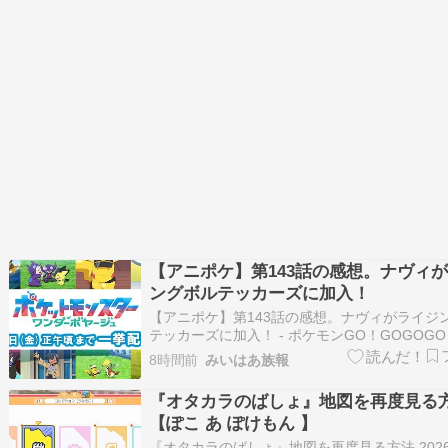
【アニポケ】第143話の感想。ナヴィ
ングボルテッカーズに加入！
【アニポケ】第143話の感想。ナヴィがライジ
テッカーズに加入！ - ポケモンGO！GOGOGO
きを読む
8時間前
みいはあ族報
『オタカラのばしょ』地図を再度見る
【ぽこ あ ぽけもん 】
『オタカラのばしょ』地図を再度見る方法 2026