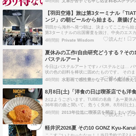
4時間前
のプロフィールをどうぞ♡ あなたはどのくらい
ら愛されている？＼お金に愛され度診断／今す
【羽田空港】旅は第3ターミナル「TIA
ックしてお金に愛され体質になっ…
ンジ」の朝ビールから始まる。唐揚げ
そばで整える出発前のひととき
羽田から海外へ発つ朝は、決まってここから始
第3ターミナルの出国審査を抜け、中央のエス
ーで4階へ——「TIATラウンジ」。わが家の旅
4時間前
Private Wisdom
実上のスタート地点だ。 海外へは、いつも朝早
発つことにしている。だから朝ごはんは自宅で
夏休みの工作/自由研究どうする？その1
く、このラウンジで。窓の外が白み…
パステルアート
今日はパステルアートです♪ パステルとは… パ
状の色の顔料を棒状に固めたものです。 そのま
てもよし カッターで削って紙の上におとして、
4時間前
水彩画で感性豊かな子に育つ魔法教え
シュなどでこすると、 ふんわりした美しい絵が
す。 クレヨンとは違うものです。 手軽にでき
8月8日(土)「洋食の日は喫茶店でも洋
み絵のように紙の上で色を…
おはようございます。TUBEの名曲「あー夏休
36年前の曲と聞いて、危うく失神。8月8日(土)
タ系企業は今日から夏休みのところも多いよう
4時間前
2013年位迄に喫茶店を開店したいブロ
が、「コジマトペ」が開店です。8月8日はさま
記念日がありますが、実は“洋食の日”でもある
コジマトペの洋食といえば、ラン…
軽井沢2026夏 その10 GONZ Kyu-Karui
ここすごいよかったなー！！当日予約で子2人