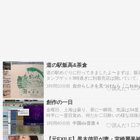
道の駅飯高&茶倉
道の駅めぐりに行ってきましたよ〜まずは、飯
タンプゲット9時過ぎに到着売店は開いていて
ングの人たちでおおにぎわい品揃えもなかなか
1時間10分前
たですが、外のトイレが…10時まで館内のトイ
えないので、外のトイレに行ったのですが、く
張り放題、カメムシ臭い、でひどかっ…
創作の一日
金曜日、上海は曇り、昼に一瞬雨、気温は34度。
時半に一度目覚め、何だか二日酔いの様な頭痛
ので、ハイチオールCを2錠だけ飲んでまた二度
1時間40分前
中国de音楽４
に目覚めたのは午前10時。いやはや…寝過ぎで
頭痛は治っていた。 昨夜はウヰスキーとジンを
ぽんにしてソーダ割にして飲ん…
【元EXILE】黒木啓司が妻・宮崎麗果