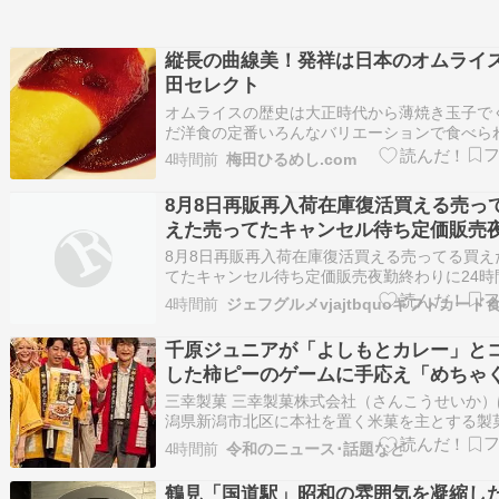
縦長の曲線美！発祥は日本のオムライ
田セレクト
オムライスの歴史は大正時代から薄焼き玉子で
だ洋食の定番いろんなバリエーションで食べら
ムライスの歴史は四つの時代を渡ってきた料理
4時間前
梅田ひるめし.com
的なものから高級感のあるものまで…。でも基
肉のケチャップライスを薄く焼いた玉子で優し
8月8日再販再入荷在庫復活買える売っ
で真ん中にケチャップを惜しみなくという…
えた売ってたキャンセル待ち定価販売
わりに24時間営業の西友に行ったら、
8月8日再販再入荷在庫復活買える売ってる買え
エスカレーター前にベトナムが10人く
てたキャンセル待ち定価販売夜勤終わりに24時
の西友に行ったら、店内のエスカレーター前に
り込んで、ぺちゃくちゃうるさい〓 ド
4時間前
ムが10人くらい座り込んで、ぺちゃくちゃうる
ボールカードの販売は9時からって張り
ドラゴンボールカードの販売は9時からって張
千原ジュニアが「よしもとカレー」と
貼ってあった。 転売ヤーだな、店内で
ってあった。 転売ヤーだな、…
した柿ピーのゲームに手応え「めちゃ
しｷﾀﾈ…( ･᷄ὢ･᷅ )
盛り上がる」
三幸製菓 三幸製菓株式会社（さんこうせいか）
潟県新潟市北区に本社を置く米菓を主とする製
社。あられ・おかき・煎餅やかりんとうの製造
4時間前
令和のニュース･話題など
を行っている。 米菓を主力商品とする菓子製造
で、日本国内における米菓市場においては亀田
鶴見「国道駅」昭和の雰囲気を凝縮し