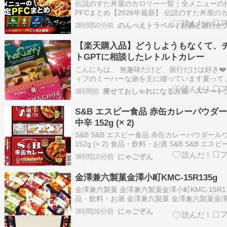
伝説のすた丼屋のカロリー一覧｜全メニューの
PFCまとめ【2026年最新】 伝説のすた丼屋の
が気になるけど、 公式サイトに栄養成分が載っ
2時間50分前
い…… そんな方のために、 一般的な食材の栄
もとにした推定カロリー・PFCを メニュー別
【楽天購入品】どうしようもなくて、
まとめました。 ⚠️ …
トGPTに相談したレトルトカレー
こんにちは。 無趣味だけど、旅行だけは好き❤
ィフのミーハーな旅を主に綴っています夏って
ー食べたくなる〜&手抜きの友♡レトルトカレ
3時間前
め買い！【クーポン最大5000円 お買い物マラ
中】ヤマモリ おすすめ タイカレー 5種類×2の 
S&B エスビー食品 赤缶カレーパウダ
べ 10個セット …
中辛 152g (× 2)
S&B S&B エスビー食品 赤缶カレーパウダール
152g (× 2) 食品・飲料・お酒 S&B S&B エス
赤缶カレーパウダールウ 中辛 152g (× 2) 食
3時間10分前
にゃごぞん
お酒 Amazonの情報 482個の評価で星 4.4 Ama
商品レビュー・口…
金澤兼六製菓金澤小町KMC-15R135g
金澤兼六製菓 金澤兼六製菓金澤小町KMC-15R13
品・飲料・お酒 金澤兼六製菓 金澤兼六製菓金
KMC-15R135g 食品・飲料・お酒 Amazonの情
3時間20分前
にゃごぞん
1か月で100点以上購入されました 9個の評価で星 
Amazonの商品レビュー・口コミを見る …