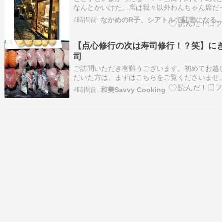
なんとかいけた。席は我々以外わんちゃん席だ
旧軽銀座から少し駅方面に戻ったところ。わか
4時間前
なかめのR子、シアトルで駐妻になる
向かいくらい。GONZ Kyu-Karuizawa食べログ3
内おしゃれ。雰囲気よし。食器もかわいい。色
しそうすぎてけっこ…
【点心修行の次は寿司修行！？笑】に
司
ご訪問いただき有難うございます。初めてお越
だいた方は、まずはこちらをご覧くださいませ
己紹介」 毎日同じ台詞の繰り返しですが、昨日
4時間前
和美Savvy Cooking
った！滝汗痛いと言う表現の方が正しい、じり
が焼けるのを実感する暑い１日でした。 定期さ
のお仕事の帰路、あまりにも暑いの…