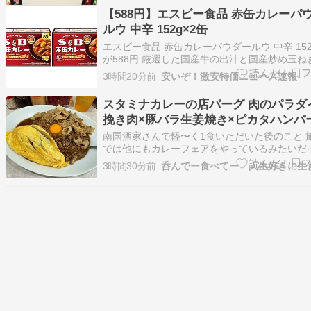
【588円】エスビー食品 赤缶カレーパ
ルウ 中辛 152g×2缶
エスビー食品 赤缶カレーパウダールウ 中辛 152
が588円 厳選した国産牛の出汁と国産炒め玉ね
用して作り上げた、S&Bがこだわり抜いたおい
3時間20分前
安いぞ！激安特価ニュース速報
パウダールウ。小麦粉不使用。 販売･発送：Ama
[…]
スタミナカレーの店バーグ 肉のパラダ
挽き肉×豚バラ生姜焼き×ピカタハンバ
豪快スタミナ爆弾！
南国酒家さんで軽〜く1食いただいた後のこと 
では他にもカレーフェアをやっているみたいだ
で、これはハシゴしていくしかないでしょ！と
3時間30分前
んで繰り出したたこさんです ・・・が、南国酒
店前に到着していたのでスムーズに入れました
の時間になると他のお店はどこもかしこ…