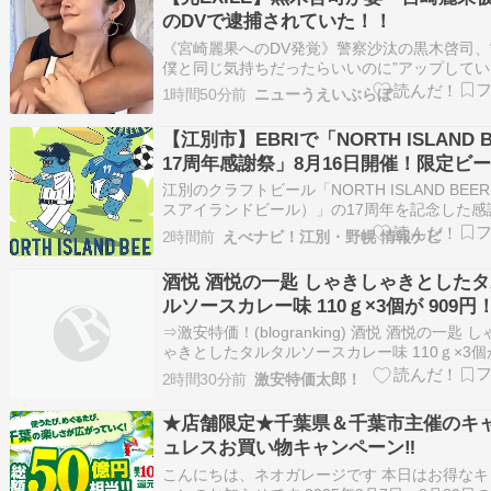
のDVで逮捕されていた！！
《宮崎麗果へのDV発覚》警察沙汰の黒木啓司、
僕と同じ気持ちだったらいいのに”アップしてい
深動画【脱税事件で怒りがエスカレートか】 -
1時間50分前
ニューうえいぶらぼ
Infoseek 《宮崎麗果へのDV発覚》警察沙汰の
司、“君も僕と同じ気持ちだったらいいのに”ア
【江別市】EBRIで「NORTH ISLAND B
ていた意味深動画【脱税事…
17周年感謝祭」8月16日開催！限定ビ
グルメ・音楽ライブも
江別のクラフトビール「NORTH ISLAND BEE
スアイランドビール）」の17周年を記念した感
が、2026年8月16日（日）に江別市東野幌町の
2時間前
えべナビ！江別・野幌 情報ナビ
設「ËBRI（エブリ）」で開催されます。 会場
ゆかりのグルメやショップが集まるほか、音楽
酒悦 酒悦の一匙 しゃきしゃきとした
などのステー…
ルソースカレー味 110ｇ×3個が 909円
⇒激安特価！(blogranking) 酒悦 酒悦の一匙 
ゃきとしたタルタルソースカレー味 110ｇ×3個が
円！（記事作成時点の価格） 定期便で追加割引
2時間30分前
激安特価太郎！
ライム会員（ファミリー、スチューデント含む
配送料無料！プライム会員以外は合計金額が3,5
★店舗限定★千葉県＆千葉市主催のキ
下…
ュレスお買い物キャンペーン‼
こんにちは、ネオガレージです 本日はお得なキ