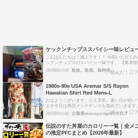
ケックンチップススパイシー味レビュ
こんばんにちは！酒人です！！ 今回いただくの
ックンチップスのスパイシー味です。 【基本情
江島のスナック まずは基本情報です！・価格（
2時間30分前
島旅。島酒。島料理。
60g：670円・製造株式会社いえじま家族・産
国頭郡伊江村・種類全粒粉を使用した小麦チッ
入手方法伊江島や沖縄県内の…
1980s-90s USA Aremar S/S Rayon
Hawaiian Shirt Red Mens-L
おはようございます。ええ天気、暑い日が続い
ます今日は商品メンテナンスを進めていきます
OPENです。本日も皆様のお越しをお待ちして
2時間30分前
古着屋atacogarageのブログ
す。 本日のご紹介は、80年代から90年代頃のAre
ハワイアンシャツです。 薄手でレーヨン独特の
伝説のすた丼屋のカロリー一覧｜全メ
りとした肌触りの生地感。ハ…
の推定PFCまとめ【2026年最新】