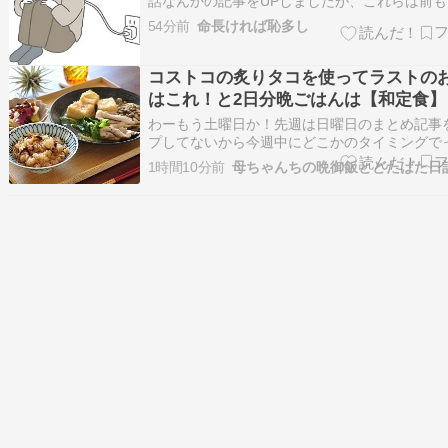
話なんかの記事をUPしましたが、これらは前も
トックしていたものでした。 それを少しずつ放
54分前
命長ければ恥多し
記事のストックがゼロになりました。 気分が乗
るときはスラスラ書けたりもするのですが、用
なったり気分が乗らなかったりする…
コストコの炙りタコを使ってラストの
はこれ！と2日分晩ごはんは【和定食】
【スパイスキーマカレー】
わーもう土曜日か！先週は日曜日のまとめ記事
プしてないから今週中にどこかのタイミングで
ってたのに全然時間無かった????今週は借りた
1時間10分前
母ちゃんちの晩御飯とどたばた日
ページもまだ開いていないし、やることいっぱ
るわ。やってもやらなくてもどっちでもいいっ
の中でちょっとでも思ってしまうと楽な…