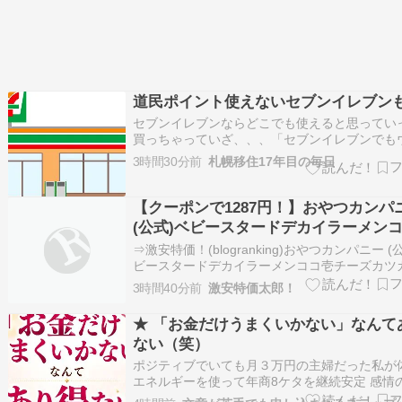
道民ポイント使えないセブンイレブン
セブンイレブンならどこでも使えると思ってい
買っちゃっていざ、、、「セブンイレブンでも
は使えません」だとバーモントのレトルトカレ
3時間30分前
札幌移住17年目の毎日
か国稀とかいつ
【クーポンで1287円！】おやつカンパ
(公式)ベビースタードデカイラーメン
チーズカツカレー味 60g×12袋が激安
⇒激安特価！(blogranking)おやつカンパニー (
ビースタードデカイラーメンココ壱チーズカツ
味 60g×12袋が激安特価！1814円！さらに29％
3時間40分前
激安特価太郎！
ーポン！（記事作成時点の価格）※プライム会
ァミリー、スチューデント含む）なら配送料無
★ 「お金だけうまくいかない」なんて
ライム会…
ない（笑）
ポジティブでいても月３万円の主婦だった私が
エネルギーを使って年商8ケタを継続安定 感情
術メソッドの”亜紀”です✨ はじめましての方は