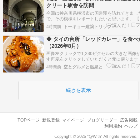
次いで二番手である。最大手の亀田製菓、…
クリート駅舎を訪問
今回は神奈川県横浜市の国道駅を訪れてきまし
で、その模様をレポートしたいと思います。 【
介】・建築好きのやま菜と申します。・今日も
4時間前
トーキョー建築トリップ
築を求めて東奔西走 【この記事で分かること】
駅を実際に訪れたレポートを写真と文字で解説
◆ タイの台所「レッドカレー」を食べ
駅の建築的な見どころや注目ポイント …
（2026年8月）
画像左クリックで1,280ピクセルの大きな画像
す再度左クリックしていただくと元に戻ります 
食べたレッドカレーセット カレーペースト、コ
4時間前
空とグルメと温泉と
ツミルク、ナンプラー、タイのハーブのセット 
るのは豚肩ロースとかぼちゃだけ 簡単にできま
に負けないコクと深みが増…
続きを表示
TOPページ
新規登録
マイページ
ブログリーダー
広告掲載
利用規約
ヘルプ
Copyright © 2026 "@With" All rights reserved.