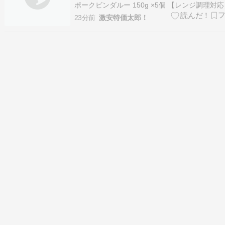
ポークビンダルー 150g ×5個 【レンジ調理対
トルト食品】【非常食】【エスニック】が激安
23分前
激安特価太郎！
2000円！さらに30％OFFクーポン！（記事作
価格）※プライム会員（ファミリー、スチュー
含む…