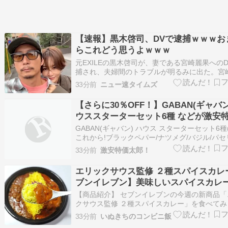
【速報】黒木啓司、DVで逮捕ｗｗｗお
らこれどう思うよｗｗｗ
元EXILEの黒木啓司が、妻である宮崎麗果への
捕され、夫婦間のトラブルが明るみに出た。宮
身打撲や頭部裂傷などの重傷を負い、家庭内暴
33分前
ニュー速タイムズ
刻さが浮き彫りに。事件は司法手続き中で、彼
全が最優先されている。 《宮崎麗果へのDV発
【さらに30％OFF！】GABAN(ギャバン
沙汰の黒木啓司、“君も僕と同じ…
ウススターターセット6種 などが激安
GABAN(ギャバン) ハウス スターターセット6種
これから!ブラックペパー/ナツメグ/バジル/パセ
ン/ガラムマサラ)[ギフト・プレゼント・手土産
33分前
激安特価太郎！
日・父の日・お歳暮・お中元・クリスマス・誕生
【セット買い】【Amazon.co.jp 限定】1971
エリックサウス監修 ２種スパイスカレ
ブンイレブン】美味しいスパイスカレ
す!!
【商品紹介】 セブンイレブンの今週の新商品「
クサウス監修 ２種スパイスカレー」を食べてみ
た。 南インドカレーの名店「エリックサウス」
33分前
いぬきちのコンビニ飯
商品です。２種類の本格的なスパイスカレー（