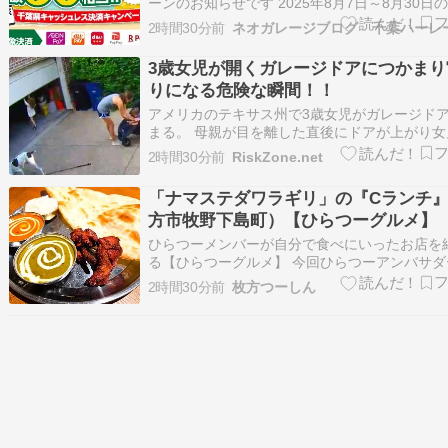
ーンのお知らせです 2025年8月7日～8月30日
定で、千葉県＆千葉市の対象店舗にてキャッシ
2時間30分前
決済をご利用いただいたお会計から 合わせて最
戻ってくるキャンペーンが始まります 千葉県か
3歳女児が開くガレージドアにつかまり
10％のポイント還元…
りになる危険な瞬間！！
アメリカのテキサス州で3歳女児がガレージド
まる。 母親が目を離した直後にドアが上がり女
ち上がります。 高さ約7フィートで宙づりにな
2時間30分前
RiskZone.net
な場面です。
「ナマステダワラギリ」の『Cランチ
方市牧野下島町）【ひらつーグルメ】
ひらつーメンバーが自分で食べにいったお店を
る【ひらつーグルメ】 今回ひらつーアンバサダ
べたのは、牧野下島町にある… ナマステダワラ
2時間30分前
枚方つーしん
の… 「Cランチ(1190円)」です！(※価格は202
31日時点のものです。表記している価格はすべ
表示です) ランチセ…