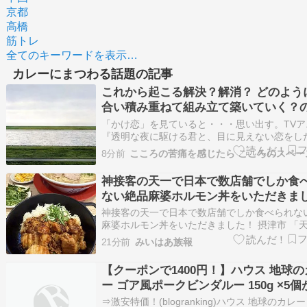
京都
高橋
筋トレ
全てのキーワードを表示…
カレーにまつわる話題の記事
これから起こる解決？解消？ どのよう
合い積み重ねて組み立て築いていく？
「かけ恋」を見ていると・・・思い出す。TVア
『透明な夜に駆ける君と、目に見えない恋をし
第15回GA文庫大賞《大賞》受賞のライトノベ
8分前
こころの苦痛を感じたら こころのスペー
な夜に駆ける君と、目に見えない恋をした。』
メ化が決定。2026年7月より放送開始。sh-
神接客の天一で日本で数店舗でしか食
anime.shochiku.co.…
ない絶品麻婆ホルモン丼をいただきま
摂津市 「天下一品 南摂津店」
神接客の天一で日本で数店舗でしか食べられな
麻婆ホルモン丼をいただきました！ 摂津市 「
南摂津店」 - カレーは食べ物。 続きを読む
21分前
みいはあ族報
【クーポンで1400円！】ハウス 地球の
ー ゴア風ポークビンダルー 150g ×5
特価！
⇒激安特価！(blogranking)ハウス 地球のカレ