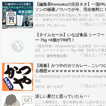
チキンカレー・キーマカレー）が楽しめます。 6
【編集長Kensakuの注目ネタ】一流P
（税込699.84円） 202…
ソンの秘蔵ノウハウが今、完全無料に
YouTubeで広報PRスキル全50選が公
広報担当者や経営者の悩みに寄り添う「実践的
なたのビジネスを次のステージへ！
ウ」 急速なデジタル化が進む現代において、企
ける広報PRの重要性は高まるばかりですよね。
38分前
アレコレソレ
し、「プレスリリースを出しても取材につなが
い」「自社に合った戦略が分からない」といっ
【タイムセール】いなば食品 シーフー
を抱えている方も少なくないのではないでし…
ー 75g ×8個が799円！
⇒激安特価！(blogranking)いなば食品 【メー
式】 シーフードカレー 75g ×8個 【缶切り不
温保管】【非常食】【備蓄】【ローリングスト
48分前
激安特価太郎！
が激安特価！タイムセールにて激安特価 799円
市場で同じアイテムを探す●Yahoo!ショッピン
【画像】かつやのカツカレー←こいつ
じア…
る感想ｗｗｗｗｗｗｗｗｗｗｗｗｗｗ
1: 2023/02/03(金) 14:07:29.35 ID:CbCzHUgt
読む
49分前
はーとログ
涼しい夏だと思っていたら･･･
ここ２週間ほど。 母が体調を崩した話や友人と