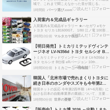
域で、これまで聞こえなかった音が混じる。
86（ZN6）はトヨタのクルマ情報サイトのカタロ
1時間前
パーツ選び.com
グ情報によると2012年4月から2021年10月まで販
売された車で、同じZN6でも製作時 […]
入荷案内＆完成品ギャラリー
入荷案内＆完成品ギャラリー ★ハセガワ eモケ
トヨタ セリカ LB1600GT。 1/80 江ノ電 100形。
ガッチャマン白鳥のジュン。 ★フジミ 1/24 スバ
1時間10分前
マルタカヤ模型
ルWRX Sti。 ジムニー シェラ。リラックマ。1/12
CT125。 ★ベルファイン スペースダンディ。
【明日発売】トミカリミテッドヴィンテ
他。 …
ージネオ LV-N356d トヨタ セルシオ B仕
様 eRバージョン 10th Anniversary
トミカリミテッドヴィンテージネオ LV-N356d ト
Edition (銀)(8/8発売)
ヨタ セルシオ B仕様 eRバージョン 10th
Anniversary Edition (銀)発売日:8/8DMM通販ビッ
1時間30分前
トミカごーごー情報館
クカメラAmazonタカラトミーモールY
韓国人「北米市場で売れまくりトヨタに
続き日本のホンダやスズキも今年第2四
半期に大幅な黒字を記録！」→「あまり
韓国ネットの反応 今年第2四半期（4〜6月期）に
にも見事なV字回復‥」
おける日本の自動車業界の業績について、主要メ
ディアが報じています。伝えられているところに
1時間50分前
世界の憂鬱
よると、トヨタや日産に続き、ホンダやスズキな
どの大手自動車メーカーも市場の予想を上回る好
【販売中】トミカ博 2026 ～出動！まち