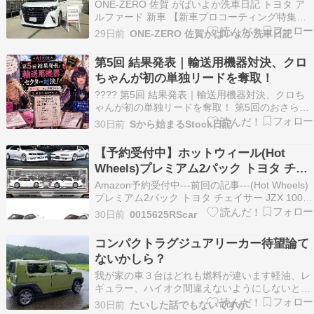
車
ONE-ZERO 佐賀 がばいよか洗車日記 トヨタ ア
ルファード 新車 【新車プロコーティング特集パ
ート635】 今回のレポートは佐賀市のお客様で
29日前
ONE-ZERO 佐賀がばいよか洗車日記
す。 （お持ち込み施工です。） 施工メニューは
「達人洗車」⇒「機械研磨」⇒「プレミアムポリ
第5回 結果発表｜輸送用機器対決、クロ
マーコーティング」⇒「プレミアムHGCコー…
ちゃんが初の単独リードを奪取！
???? 第5回 結果発表｜輸送用機器対決、クロち
ゃんが初の単独リードを奪取！ 第5回のおさらい
企画説明はこちら → チャッピーvsクロちゃん、
30日前
Sから始まるStock日記
仁義なき株価予測対決が始まる 第5回は輸送用機
器セクター縛り。チャッピーが北米販売好調の
【予約受付中】ホットウィール(Hot
SUBARU（7270）、クロちゃんがボラテ…
Wheels)プレミアム2パック トヨタ チェ
イサー JZX 100 / 1989 トヨタ スープラ
Amazon予約受付中---前回の記事---(Hot Wheels)
(8/8発売)
プレミアム2パック トヨタ チェイサー JZX 100 /
1989 トヨタ スープラ発売日:8/8Amazon予約受付
30日前
0015625RScar
中楽天ブックスまもなく予約
コンパクトラグジュアリーカー待望論て
ないかしら？
我が家の車３台はどれも燃料が違います軽油、レ
ギュラー、ハイオク間違えないようにしないと欧
州車に乗っている人はみんな知っていることです
30日前
たいした話でもないですが
けど、軽油でなくガソリンならハイオクになりま