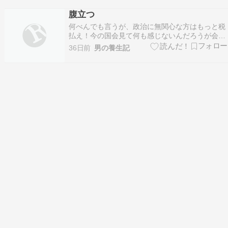
す。これは欧州と日本ではガソリンの規格が違う
腹立つ
からで、欧州ではレギュラーガソリンでも日本だ
何べんでも言うが、政治に無関心な方はもっと税
とハイオクになっ…
払え！今の国会見て何も感じないんだろうが会期
末に向けて、最優先が皇室典範こんな事許される
36日前
男の養生記
のがおかしいよね。異常な円安には全く触れず、
税収は過去最高になってるにもかかわらず1円た
りとも国民に戻さない。社会保険料は放置のま
ま、さらに上げる事…