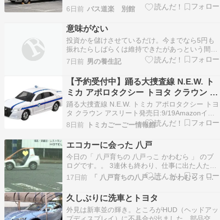
ーカー：トヨタ ボディメーカー：トヨタ車体
6日前
バス道楽 別館
意味がない
投資かを儲けさせているだけ。今までなら5円も
振れたらしばらくは維持できたがあっという間に
160円突破。もはや日本は価値のない国だという
7日前
男の養生記
事。消費税減税を無理やり関連づけるバカがいる
が消費税は物価が上がれば濡れ手に粟。財源財源
【予約受付中】踊る大捜査線 N.E.W. ト
という政治屋を1人でも有権者が消さないからこ
ミカ アポロタクシー トヨタ クラウン ア
うなる。8％を…
スリート(9/19発売)
踊る大捜査線 N.E.W. トミカ アポロタクシー トヨ
タ クラウン アスリート発売日:9/19Amazonイオ
ンスタイルオンライン予約受付中---------ビックカ
8日前
トミカごーごー情報館
メラヨドバシ---------○7/
エコカーに会った 八戸
今日の「 八戸育ちの 八戸っこ かわむら 」 のブ
ログです。。 3連休も終わり、仕事に出た人たち
は休みボケしてエンジンがかからなそうですね。
17日前
「 八戸育ちの八戸っこ かわむら 」の気ままブログ
ところで、今日は信号待ちをしている時に一人乗
りのコンパクトボディの電気自動車トヨタ
久しぶりに洗車とトヨタ
COMS（コムス）を見つけ、写真を撮ってみまし
外見は新車並の輝き。ところがHUD（ヘッドアッ
た。 こ…
プディスプレイ）に不具合が出ました。部品交換