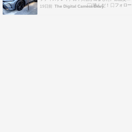
だそうです。HUDの表示が一部欠けてしまいま
19日前
The Digital Camera Diary
す。制限速度表示の左下がありません。こちらは
左側部分が全く表示されていません。見てもらっ
たところ、表示部にシミがあるとのこと。部品交
換だそうです…