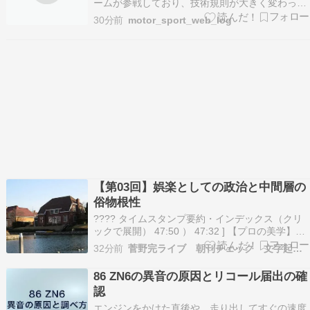
モデル】
ームが参戦しており、技術規則が大きく変わった
新時代のF1を戦っている。この11チームのなか
30分前
motor_sport_web_log
には7つの自動車メーカーがおり、さらにパワー
ユニット（PU）の共同開発や供給を行うフォー
ドとホンダ、タイトルパートナーを務めるトヨタ
を…
【第03回】娯楽としての政治と中間層の
俗物根性
???? タイムスタンプ要約・インデックス（クリ
ックで展開） 47:50 ） 47:32 ] 【プロの美学】弘
兼憲史氏の特化戦略 / 大衆受けを捨てるビジネス
32分前
菅野完ライブ 朝刊チェック 文字起こし
モデル 49:03 ] 【比喩対比】トヨタ・ホンダ
（ONE PIEC […]
86 ZN6の異音の原因とリコール届出の確
認
エンジンをかけた直後や、走り出してすぐの速度