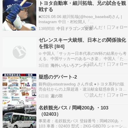
トヨタ自動車・細川拓哉、兄の試合を観
戦する
■2026.08.06 細川拓哉(@hoso_baseball)さん |
Instagram 中日・村松開人「...
13時間前
中日ドラゴンズ要素
ゼレンスキー大統領、日本との関係強化
を指示 [8/4]
⊙ 中国人「サッカー日本代表のW杯の結果から考
える、中国サッカーのあるべき姿」 中国人「ただ
の言い訳」「一見サッカーの問題に見えるけ
3日前
海外いろいろアンテナ
ど・・」じゃぽにか反応帳⊙ トヨタ「利益減りま
した」ヒョンデ「米国販売最高記録しました」ト
疑惑のデパート-2
ッポギ注意報！⊙ 中国人「サッカー日本代表、東
芻狗@justastrawdog さん作成 ●トヨタ系列の販
京に到着しサ…
売会社からの上限超過・違法献金疑惑奈良トヨタ
にはワゴン車「ビーナス号」も展示されている 愚
6日前
鳶の羽
痴・ボヤキ日記 ブログランキングへ
名鉄観光バス / 岡崎200あ ・103
（02403）
事業者：名鉄観光バス 登録番号：岡崎200あ ・
103 車番：02403 型式：2KG-GBD70 シャーシメ