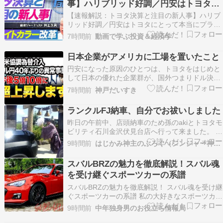
事】ハリブリッド好調／円安はトヨタに
日…
とって本当にプラスなのか？／BRアド
【速報解説：トヨタ決算と注目の新人事】ハリブ
ミ改革のミッション／ホンダは中国で大
リッド好調／円安はトヨタにとって本当にプラス
なのか？／BRアドミ改革のミッション／ホンダ
苦戦／ホンダ２輪が絶好調の理由
7時間前
動画で学ぶ投資＆経済学
は中国で大苦戦／ホンダ２輪が絶好調の理由
【PIVOT】
【PIVOT】 ビジネス映像メディア「PIVOT」の
日本企業がアメリカに工場を置いたこと
YouTubeチャンネルです。 経営、テクノロジー、
円安になった原因のひとつは、トヨタをはじめと
マネ…
して日本の優れた企業群が、国外つまりドル決済
の場に工場を移したこと。このニュースは知って
7時間前
神戸だいすき
いたよ。結局、アメリカは、製造業を手放して、
USスチールのフィラデルフィアも、自動車産業
ランクルFJ納車、自分でお祓いしました
のデトロイトも、ゴーストタウンになっていっ
昨日の午前中、店頭納車のため孫のakiとトヨタモ
た。そこで、アメリ…
ビリティ石川金沢伏見台店へ行って来ました。 新
車のランクルFJの前でさっそく記念写真。 納車
9時間前
はじかみ神主のぶろぐ（ジンジャー神社）
したら、いの一番にakiを乗せると約束していたか
らです。 途中、ガソリンスタンドで満タンにして
スバルBRZの魅力を徹底解説！スバル魂
から、帰ってすぐに、当社遥拝所で新車修祓
を受け継ぐスポーツカーの系譜
(し…
スバルBRZの魅力を徹底解説！ スバル魂を受け継
ぐスポーツカーの系譜 私の大好きなスポーツカ
ー、スバルBRZについて熱く語らせてください。
9時間前
中年独身男のお役立ち情報局
2012年、日本の自動車業界に新しい風を吹き込ん
だBRZ。スバルとトヨタが共同開 […]