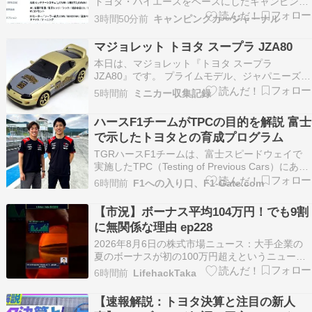
初代と徹底比較【2026年最新】
トヨタ・ハイエースをベースにしたキャンピング
カー 「ZARA（ザラ）」を約10年ぶりに復活させ
3時間50分前
キャンピングカージャーナル
ました。2026年7月11日（土）・12日（日）に東
京ビッグサイトで開催された「東京キャンピング
マジョレット トヨタ スープラ JZA80
カーショー2026」で初公開され、同イベントに…
本日は、マジョレット『トヨタ スープラ
JZA80』です。 プライムモデル、ジャパニーズ・
ヒストリック・レーシング・エディションにライ
5時間前
ミニカー収集記録
ンナップされていたキャストです。 このキャスト
を見た時の第一声が「パチもんのトップシークレ
ハースF1チームがTPCの目的を解説 富士
ット？」でしたよ(笑)造形は良い筈なのに、この
で示したトヨタとの育成プログラム
何とも言え…
TGRハースF1チームは、富士スピードウェイで
実施したTPC（Testing of Previous Cars）にあわ
せて、そのプログラムの目的や舞台裏を紹介する
6時間前
F1への入り口、F1-Gate.com
動画を公開した。 TPCはFIA（国際自動車連盟）
の規則で認められた旧型F1マシンによるテストで
【市況】ボーナス平均104万円！でも9割
あり、ドライバー育成だ…
に無関係な理由 ep228
2026年8月6日の株式市場ニュース：大手企業の
夏のボーナスが初の100万円超えというニュース
を、個人の資産形成の視点で解説について解説し
6時間前
LifehackTaka
ます。 【速報】大手企業の夏のボーナスが初の
100万円超えというニュースを、個人の資産形成
【速報解説：トヨタ決算と注目の新人
の視点で解説で何が起きているのか2026年8月6