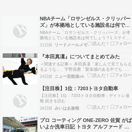
NBAチーム「ロサンゼルス・クリッパー
ズ」が本拠地としている施設名は何でし
ょう？
NBAチーム「ロサンゼルス・クリッパーズ」が本
拠地としている施設名は何でしょう？1.ステイプ
ルズ・センター2.マディソン・スクエア・ガーデ
21日前
リードメールメモ
ン3.ユナイテッド・センター4.トヨタ・センター
A.ステイプルズ・センター
『本田真凜』についてまとめてみた
＜関連する記事＞ 本田真凜「楽しんで見てもらえ
るような」、宇野昌磨「緊張感のある中でも…」
アイスダンス練習初公開、プログラムも明かす 現
24日前
ニュー芸能速ch
役復帰してフィギュアスケートのアイスダンスに
挑戦する本田真凜、宇野昌磨組（トヨタ自動車）
【注目株】1位：7203トヨタ自動車
が１４日、東京都内で競技会出場に向けた練習を
【注目株】1位：7203トヨタ自動車 - デイトレ速
初公開し…
報 続きを読む
26日前
みいはあ族報
プロ コーティング ONE-ZERO 佐賀 がば
いよか洗車日記 トヨタ アルファード 新