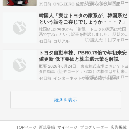
続中】 今回のレポートは佐賀市のお客様です。
39日前
ONE-ZERO 佐賀がばいよか洗車日記
（お持ち込み施工です。） 施工メニューは「達人
洗車」⇒「機械研磨」⇒「プレミアムポリマーコ
韓国人「実はトヨタの家系が、韓国系だ
ーティング」⇒「プレミアムHGCコーティン…
という話をご存じでしょうか・・・？」
韓国MLBPARKから「衝撃）トヨタの家系は韓国
系ですね」という記事を翻訳しました。 話題の記
事 衝撃）トヨタの家系は韓国系ですね 1世から5
41日前
コリアル
世まで全員が韓国系の顔。 純粋な日本人だとこう
いう顔は現れにくいです。 しかし、韓国ではあま
トヨタ自動車株、PBR0.79倍で年初来安
りにも一般的な顔です。 在日ユダヤ人説もかな
値更新 低下要因と株主還元策を解説
り…
概要 2026年6月24日、東京株式市場においてトヨ
タ自動車（証券コード：7203）の株価は年初来安
値を更新しました。日本経済新聞の報道による
44日前
インターネットや生活に関する情報
と、この日のPBR（株価純資産倍率）は0.79倍
と、リーマン・ショック直後の2009年1月以来の
低い水準となりました。 株価動向の詳細 6…
続きを表示
TOPページ
新規登録
マイページ
ブログリーダー
広告掲載