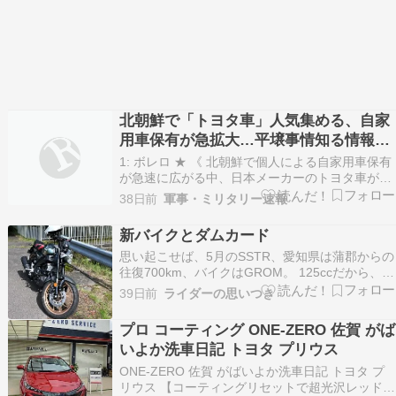
北朝鮮で「トヨタ車」人気集める、自家
用車保有が急拡大…平壌事情知る情報
筋！
1: ボレロ ★ 《 北朝鮮で個人による自家用車保有
が急速に広がる中、日本メーカーのトヨタ車が平
壌市内で目立つ存在になっていることが分かっ
38日前
軍事・ミリタリー速報
た。米政府系メディアのラジオ・フリー・アジア
（RFA）が23日、北朝鮮内部情報筋の話として報
新バイクとダムカード
じた。 》 ここまで一部引用、続きは記事ソース
思い起こせば、5月のSSTR、愛知県は蒲郡からの
をご…
往復700km、バイクはGROM。 125ccだから、自
動車専用道路（高速を含む）は走れない、ずっと
39日前
ライダーの思いつき
下道。 さて、本日行ってまいりました。 YSPオ
ープンと同時に入り、バイクを受け取り、説明を
プロ コーティング ONE-ZERO 佐賀 がば
聞いたところでスタート。 まずは自動車…
いよか洗車日記 トヨタ プリウス
ONE-ZERO 佐賀 がばいよか洗車日記 トヨタ プ
リウス 【コーティングリセットで超光沢レッド持