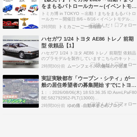
決算や黒字を記録し、業界全体で業績改善のトレ
をまもるパトロールカー～(イベントモデ
ンドが広が…
ル/カーズ)(8/6発売)
トミカ博 in TOKYO ～出動！まちをまもるパトロ
ールカー～開催日:8/6～8/16＜イベントモデル＞
イベントモデル NO.31 トヨタ ランドクルーザー
2時間前
トミカごーごー情報館
300 パトロールカーイベント
ハセガワ 1/24 トヨタ AE86 トレノ 前期
型 依頼品【1】
ハセガワ 1/24 トヨタ AE86 トレノ 前期型 依頼品
のプラモデルを製作していますこちらのキットは
ご依頼品となりますご依頼ありがとうございます
2時間30分前
ムーンフェイズの趣味の小部屋
長年の整備士経験を元に製作していきますよ
AE86が発売された時はトヨタ系ディーラーを辞
実証実験都市「ウーブン・シティ」が一
めてましたので実車とは縁が薄かったかな？
般の居住希望者の募集開始 すでにトヨタ
AE8…
関係者が居住
1：：2026/08/06(木) 18:53:36.35 ID:AsmLPaF80
BE:582792952-PLT(13000)
https://look.satv.co.jp/content_news/topic/94545
2時間30分前
ゆめ痛 -自動車まとめブログ-
(動画) トヨタは静岡県裾野市にある実証実験都市
「…