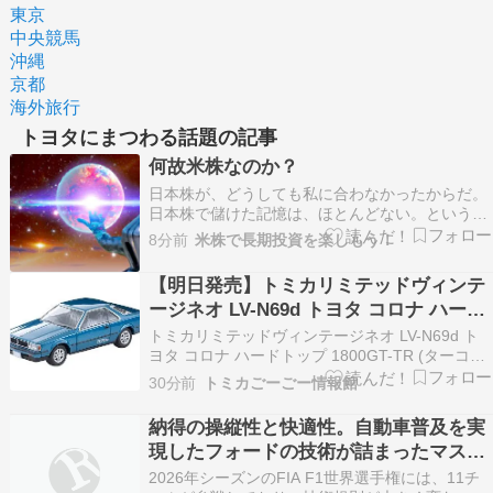
東京
中央競馬
沖縄
京都
海外旅行
トヨタにまつわる話題の記事
何故米株なのか？
日本株が、どうしても私に合わなかったからだ。
日本株で儲けた記憶は、ほとんどない。というよ
り、ほとんど負けてきたと言った方が正しいかも
8分前
米株で長期投資を楽しもう！
しれない。いや、笑いごとではあるけれど、もし
かしたら一度も勝っていないのかもしれない
【明日発売】トミカリミテッドヴィンテ
（笑）。 でも、それでも離れなかった。トヨタを
ージネオ LV-N69d トヨタ コロナ ハード
持っていたことも…
トップ 1800GT-TR (ターコイズ) 84年式
トミカリミテッドヴィンテージネオ LV-N69d ト
(8/8発売)
ヨタ コロナ ハードトップ 1800GT-TR (ターコイ
ズ) 84年式発売日:8/8DMM通販ビックカメラ
30分前
トミカごーごー情報館
AmazonタカラトミーモールYahoo!楽天
納得の操縦性と快適性。自動車普及を実
現したフォードの技術が詰まったマスタ
ング【F1参戦メーカーのフラッグシップ
2026年シーズンのFIA F1世界選手権には、11チ