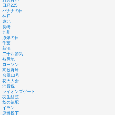
日経225
バナナの日
神戸
東北
長崎
九州
原爆の日
千葉
新潟
二十四節気
被災地
ローソン
高校野球
台風13号
花火大会
消費税
ライオンズゲート
羽生結弦
秋の気配
イラン
原爆投下