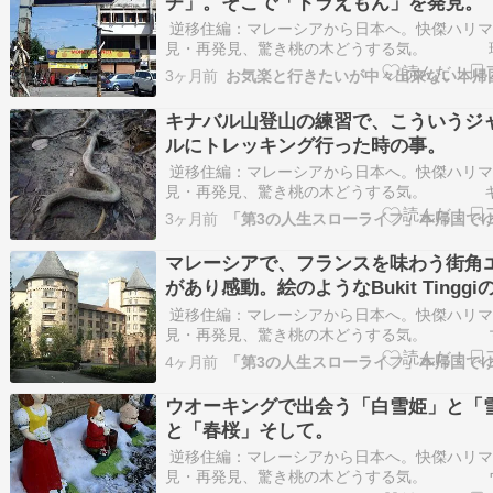
チ」。そこで「ドラえもん」を発見。
逆移住編：マレーシアから日本へ。快傑ハリマ
見・再発見、驚き桃の木どうする気。 
茶わんの消毒方法、そこで「ランチ」。そこで
3ヶ月前
もん」を発見。先日書いたローカル友人とのサ
のトレッキングの後に、彼等の車でここに来ま
キナバル山登山の練習で、こういうジ
ょっと有名…
ルにトレッキング行った時の事。
逆移住編：マレーシアから日本へ。快傑ハリマ
見・再発見、驚き桃の木どうする気。 
山登山の練習で、こういうジャングルにトレッ
3ヶ月前
った時の事。 蛇のような根っこに驚くトレッ
山なのに、麓に重たそうなトラクター兼トラッ
マレーシアで、フランスを味わう街角
てあったし、…
があり感動。絵のようなBukit Tinggi
ンス村を散策し、日本村もあった。ゲ
逆移住編：マレーシアから日本へ。快傑ハリマ
ンハイランドに行った後に
見・再発見、驚き桃の木どうする気。 
アで、フランスを味わう街角エリアがあり感動
4ヶ月前
絵のようなBukit Tinggiのフランス村を散策、
あった。ゲンティンハイランドに行った後に、
ウオーキングで出会う「白雪姫」と「
と「春桜」そして。
逆移住編：マレーシアから日本へ。快傑ハリマ
見・再発見、驚き桃の木どうする気。 