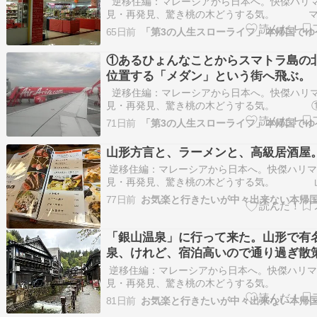
逆移住編：マレーシアから日本へ。快傑ハリ
見・再発見、驚き桃の木どうする気。 マ
アでの生活行動、徒然なるままに、書いてみた
65日前
復活ですが。KLには、色んな、日本でいうとこ
「100円ショップ」らしきお店があります。も
①あるひょんなことからスマトラ島の
「ダイソー」な…
位置する「メダン」という街へ飛ぶ。
逆移住編：マレーシアから日本へ。快傑ハリ
見・再発見、驚き桃の木どうする気。 
ょんなことからスマトラ島の北東に位置する「
71日前
という街へ飛ぶ。あるひょんなことからスマト
東に位置する「メダン」という街に行ってきた
山形方言と、ラーメンと、高級居酒屋
2026年、そ…
逆移住編：マレーシアから日本へ。快傑ハリマ
見・再発見、驚き桃の木どうする気。 
と、ラーメンと、高級居酒屋。山形に、実家の
77日前
の墓があり、5月連休後に行って来た。詳しい
ませんが、久しぶりに、いや本当に久しぶり、
に、あれほ…
「銀山温泉」に行って来た。山形で有
泉、けれど、宿泊高いので通り過ぎ散
逆移住編：マレーシアから日本へ。快傑ハリマ
見・再発見、驚き桃の木どうする気。 
温泉」に行って来た。山形で有名温泉、けれど
81日前
いので通り過ぎ散策。銀山温泉公式サイトから