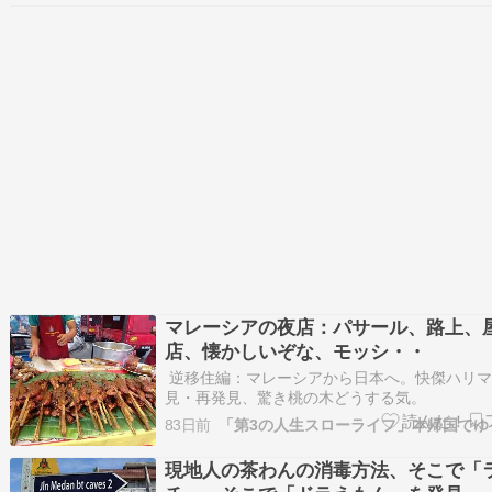
ッチフレーズを紹介して書きますと、、、、【
の郷愁を…
マレーシアの夜店：パサール、路上、
店、懐かしいぞな、モッシ・・
逆移住編：マレーシアから日本へ。快傑ハリマ
見・再発見、驚き桃の木どうする気。 
シアの夜店：パサール、路上、屋台店、懐かし
83日前
モッシ・・この国の「パサール」とは、「市場
します。色んな食材、ローカルフード、日用品
現地人の茶わんの消毒方法、そこで「
が出そろ…