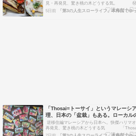
見・再発見、驚き桃の木どうする気。 Ⓜ
疲れて惨敗・・夕食三昧、弁当箱メニュー仕切
5日前
当箱に感謝です。「惨敗」の意味は？「残飯」
ません・・ブログに出さないけど、失敗もあり
げ焦げになっ…
「Thosai=トーサイ」というマレーシ
理、日本の「盆栽」もある。ローカル
メニュー群
逆移住編マレーシアから日本へ。快傑ハリマオ
再発見、驚き桃の木どうする気 「Thosa
サイ」というマレーシア料理、日本の「盆栽」
7日前