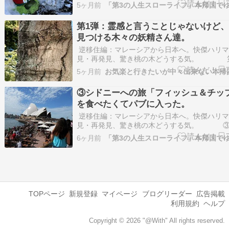
ングで出会う「白雪姫」と「雪桜」と「春桜」
5ヶ月前
て・・・血糖値上昇解消のために、もうすでに
けている食後のウオーキングです。食べ終わって
第1弾：霊感と言うことじゃないけど
20分後に出か…
見つける木々の妖精さん達。
逆移住編：マレーシアから日本へ。快傑ハリマ
見・再発見、驚き桃の木どうする気。 第
霊感と言うことじゃないけど、散歩で見つける
5ヶ月前
精さん達。「木」を見て感じる顔などの写真、
書いたけど、gooブログからの引っ越しで画像
③シドニーへの旅「フィッシュ＆チッ
と消えて…
を食べたくてパブに入った。
逆移住編：マレーシアから日本へ。快傑ハリマ
見・再発見、驚き桃の木どうする気。 ③
ーへの旅「フィッシュ＆チップス」を食べたく
6ヶ月前
入った。前回も書いたけど、当時の写真が見つ
ものもあります。流れに沿って書いていきます
音楽堂が見えま…
TOPページ
新規登録
マイページ
ブログリーダー
広告掲載
利用規約
ヘルプ
Copyright © 2026 "@With" All rights reserved.