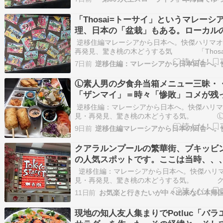
ローカルの食事メニュー群マレーシアでは、手
き届いた盆栽の店もあれば、そうでない店もあ
「Thosai=トーサイ」というマレーシ
日本の…
理、日本の「盆栽」もある。ローカル
メニュー群
逆移住編マレーシアから日本へ。快傑ハリマオ
再発見、驚き桃の木どうする気 「Thosa
サイ」というマレーシア料理、日本の「盆栽」
7日前
ローカルの食事メニュー群マレーシアでは、手
き届いた盆栽の店もあれば、そうでない店もあ
Ⓛ素人男の夕食弁当箱メニュー三昧・
日本の…
「ザンマイ」＝時々「惨敗」コメが残
「残米」、、、、複数の意味という意
逆移住編：マレーシアから日本へ。快傑ハリマ
「斬舞＝ざんまい」かも。
見・再発見、驚き桃の木どうする気。 Ⓛ
の夕食弁当箱メニュー三昧・・・・「ザンマイ
9日前
「惨敗」コメが残ったら「残米」、、、、複数
いう意味の「斬舞＝ざんまい」かも。では、ま
クアラルンプールの繁華街、ブキッビ
中の弁当箱メニ…
の人気スポットです。ここは当時、、
何度も
逆移住編：マレーシアから日本へ。快傑ハリ
見・再発見、驚き桃の木どうする気。 ク
ンプールの繁華街、ブキッビンタンの人気スポ
11日前
す。ここは当時、、、、、何度も行きましたが
はちゃんと覚えておかないと家には帰れません
現地の知人友人集まりでPotluc「バラ
オン6階の一番…