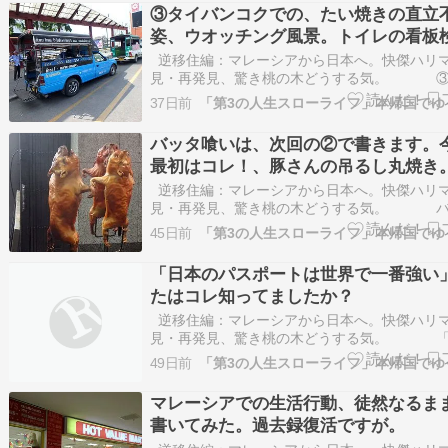
飯はあまり食べませんが、奥さんがライス好き
③タイバンコクでの、たい焼きの直立
たまに今回の…
姿、ウオッチング風景。トイレの看板
逆移住編：マレーシアから日本へ。快傑ハリ
見・再発見、驚き桃の木どうする気。 ③
ンコクでの、たい焼きの直立不動の姿、ウオッ
37日前
景。トイレの看板検証。マレーシア人友人たち
コクでの旅でした。こういうミニバスは最初見
バッタ喰いは、次回の②で書きます。
みなトラック…
最初はコレ！、豚さんの吊るし丸焼き
逆移住編：マレーシアから日本へ。快傑ハリ
見・再発見、驚き桃の木どうする気。 バ
いは、次回の②で書きます。今回の最初はコレ
45日前
んの吊るし丸焼き。マレーシアにもインドネシ
ベトナムにも丸焼きあるけど、ここでも「モロ
「日本のパスポートは世界で一番強い
のでビックリ…
たはコレ知ってましたか？
逆移住編：マレーシアから日本へ。快傑ハリ
見・再発見、驚き桃の木どうする気。 「
パスポートは世界で一番強い」あなたはコレ知
49日前
たか？Amazing Facts That You Should Know | 
Know Fac…
マレーシアでの生活行動、徒然なるま
書いてみた。過去録復活ですが。