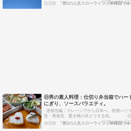
良かったと、一時帰国で感動したものです。ま
21日前
港のトイレで感動の発震、発進、そして発信。
げさまで日本に本帰国ですが、その当時、一時
その度に、発…
Ⓗ男の素人料理：仕切り弁当箱でハー
にぎり、ソースバラエティ。
逆移住編：マレーシアから日本へ。快傑ハリ
見・再発見、驚き桃の木どうする気。 Ⓗ
人料理：仕切り弁当箱でハート形おにぎり、ソ
33日前
エティ。いつもの弁当箱での夕食です。本来な