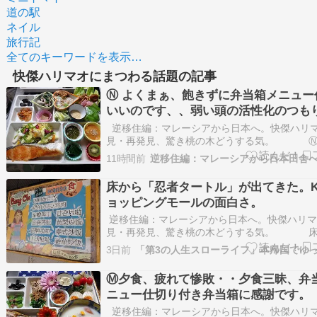
道の駅
ネイル
旅行記
全てのキーワードを表示…
快傑ハリマオにまつわる話題の記事
Ⓝ よくまぁ、飽きずに弁当箱メニュー
いいのです、、弱い頭の活性化のつも
す。
逆移住編：マレーシアから日本へ。快傑ハリ
見・再発見、驚き桃の木どうする気。 Ⓝ
ぁ、飽きずに弁当箱メニュー作り。いいのです
11時間前
頭の活性化のつもりです。今までの毎日作って
クシの素人男の晩飯です。今日も40個くらい参
床から「忍者タートル」が出てきた。K
います・・…
ョッピングモールの面白さ。
逆移住編：マレーシアから日本へ。快傑ハリマ
見・再発見、驚き桃の木どうする気。 床
「忍者タートル」が出てきた。KLのショッピン
3日前
ルの面白さ。中国系マレーシア人がマレーシア
かしていると言っても過言じゃないほど、経済
Ⓜ夕食、疲れて惨敗・・夕食三昧、弁
躍しています。黒…
ニュー仕切り付き弁当箱に感謝です。
逆移住編：マレーシアから日本へ。快傑ハリ