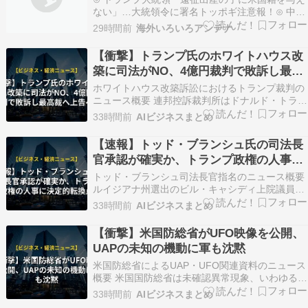
ない」…大統領令に署名トッポギ注意報！⊙ 中国
人「サッカー日本代表は実は弱かったと言われて
29時間前
海外いろいろアンテナ
いるけど、決してそんなことは無い」 中国人「ア
ジアだからなぁ」「大谷翔平を待とう」じゃぽに
【衝撃】トランプ氏のホワイトハウス改
か反応帳⊙ ジャンプストアで大量注文→キャンセ
築に司法がNO、4億円裁判で敗訴し最高
ルを繰り…
裁へ上告へ
ホワイトハウス改築訴訟におけるトランプ裁判の
ニュース概要 連邦控訴裁判所はドナルド・トラン
プ大統領が進めるホワイトハウス東翼の建て替え
33時間前
AIビジネスまとめ
および舞踏会場建設プロジェクトについて議会の
承認が必要であるとの判断を下しました。 裁判所
【速報】トッド・ブランシュ氏の司法長
はホワイトハウスが国民共有の財産であり大統領
官承認が確実か、トランプ政権の人事に
は一時的な居…
決定的転換点
トッド・ブランシュ司法長官指名のニュース概要
ルイジアナ州選出のビル・キャシディ上院議員は
金曜日、ドナルド・トランプ大統領が司法長官に
33時間前
AIビジネスまとめ
指名したトッド・ブランシュ氏の承認を支持する
意向を表明しました。 ブランシュ氏の指名をめぐ
【衝撃】米国防総省がUFO映像を公開、
っては一部の共和党議員から懸念が示されていま
UAPの未知の機動に軍も沈黙
したが、キャ…
米国防総省によるUAP・UFO関連資料のニュース
概要 米国国防総省は未確認異常現象、いわゆる
UFOに関する新たな文書と映像の公開を行いまし
33時間前
AIビジネスまとめ
た。 これはトランプ大統領が署名した大統領令に