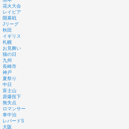
花火大会
レイピア
開幕戦
Jリーグ
秋田
イギリス
札幌
お見舞い
猫の日
九州
長崎市
神戸
夏祭り
中日
富士山
原爆投下
無失点
ロマンサー
車中泊
レパードS
大阪