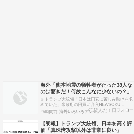
海外「熊本地震の犠牲者がたった38人な
のは驚きだ！何故こんなに少ないの？」
⊙ トランプ大統領「日本は円安に苦しみ助けを求
めていた」米政府の円買い介入NEWSOKU
BLOG（ニュー速ブログ）⊙ 外国人「また日本で
25時間前
海外いろいろアンテナ
津波！？日本人は友達だ。心配でしょうがない
よ・・・」かいにちニュース 【海外の反応】⊙
【朗報】トランプ大統領、日本を高く評
中国人「日本で、きれいさに言葉を失うほど衝撃
価「真珠湾攻撃以外は非常に良い」
を受けた点…