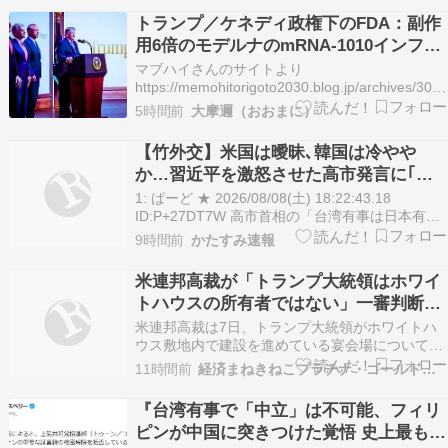
策として“韓日定期戦”の復活を提案・・・」
トランプ／ケネディ政権下のFDA：副作
→「これはマジで良いと思う」「今すぐやったら
用6倍のモデルナのmRNA-1010インフル
ガチでボコら…
エンザワクチン「mFLUSIVA」を承認
マブハイさんのサイトより
https://memohitorigoto2030.blog.jp/archives/305
＜転載開始＞トランプ／ケネディ政権下のFDA、
5時間前
大摩邇（おおまに）
絶対的利益が1％未満で重篤な副作用が6倍多いモ
デルナ社のmRNA-1010インフルエンザワクチ
【竹外交】米国は曖昧､韓国は冷やや
ン…
か…習近平を激怒させた高市発言に｢無
言の支持｣を示した国の大胆な手法
1: ばーど ★ 2026/08/08(土) 18:22:43.18
ID:P+27DT7W 高市首相の「台湾有事は日本有
事」発言に、周辺国はどう反応したのか。『ベト
9時間前
かたすみ速報
ナムにはなぜパンダがいないのか』を書いた川島
博之さんは「アメリカや韓国が静観していたのと
米連邦高裁が「トランプ大統領はホワイ
同じく、ベトナム政府も表向…
トハウスの所有者ではない」一審判断を
支持し、ホワイトハウス敷地内での宴会
米連邦高裁は7日、トランプ大統領がホワイトハ
場建設工事の差し止め命令
ウス敷地内で建設を進めている宴会場について、
工事の差し止めを命じた一審の判断を支持した。
11時間前
経済まねきねこプラチナ・ゴールド情報
ホワイトハウスの東棟を解体したうえ建設が進め
られている宴会場を巡っては、アメリカの歴史的
『台湾有事で「中立」は不可能、フィリ
建造物の保存に取り組む非営利団体が 議会の承認
ピンが中国に突きつけた覚悟 史上最も広
など必要な…