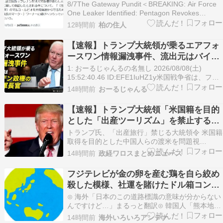
範な「バリカタン26」が映し出す、第一
8/7The Gateway Pundit＜BREAKING: Air Force
列島線防衛の実戦態勢』（8/7JBプレス
One Leaker Identified: Pentagon Revokes
Access to Classified Information for Biden-Era Air
樋口譲次）について
12時間前
柏の住人
Force S…
【速報】トランプ大統領が乗るエアフォ
ースワン情報漏洩事件、流出元はバイデ
ン政権の空軍長官と判明「アクセス権を
1: おーるじゃんるの名無し 2026/08/08(土)
取り消す」
15:52:40.46 ID:EFE1IuHZ1y米国戦争省は、フラ
ンク・ケンドール元空軍長官がエアフォースワン
14時間前
おーるじゃんる
の性能に関する情報を無断で漏洩したとして、機
密情報へのアクセス資格を取り消した。国防総省
【速報】トランプ大統領「米国籍を目的
のショーン・パーネル報…
とした「出産ツーリズム」を禁止する！
中国人が子供の国籍目的に出産しに来る
トランプ氏、「出産旅行」禁じる大統領令 米国籍
のはおかしい！」ｗｗｗｗｗｗｗｗｗｗ
取得を目的とした中国人らの渡米を問題視
https://t.co/sf4wslgXLgトランプ氏は米国で生まれ
ｗｗｗ
14時間前
政経ワロスまとめニュース
た子供に自動的に国籍を付与する出生地主義制度
を制限する二つの大統領令に署名。制度の適用範
フジテレビが金の卵を産む鶏を自ら絞め
囲を狭め、米国籍取得を目的とした「出…
殺した模様、社運を賭けたドル箱コンテ
ンツが御蔵入りになってしまい……
⊙ 海外「日本のこの道路標識の意味が分からない
んですけど…」まるっと翻訳⊙ 韓国人「熊本地震
で見る日本の土木技術の完全勝利をご覧くださ
14時間前
海外いろいろアンテナ