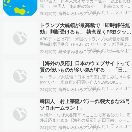
⊙ 中国人「日本人天才サッカー選手、史上初の移
籍！」 中国人「あの時の彼か」「名前にスター性
がある」じゃぽにか反応帳⊙ 今永昇太と佐々木朗
20時間前
海外いろいろアンテナ
希のやり取りにMLBファン騒然！←「日本人選手
の交流はほっこりするね」（海外の反応）海外の
トランプ大統領が最高裁で「即時解任無
反応スポーツ⊙ 中国人「日本人の外食時の習慣に
効」判断受けるも、 執念深くFRBクック
ついて…
理事に「解任検討」と通知し、改めて解
ABCテレビは7日、米国のトランプ大統領が連邦
任図る嫌がらせ。
準備制度理事会（FRB）の リサ・クック理事に対
し、解任を検討していると通知する文書を送った
22時間前
経済まねきねこプラチナ・ゴールド情報
と報道した。 この文書では、クック氏の住宅ロー
ンをめぐる不正疑惑について、3週間以内に回答
【海外の反応】日本のウェブサイトって
するよう求めたという。 トランプ大統領は去年8
質の低いものが多い気がする → 「日本
月、…
のIT業界は色々と問題があるからな」
⊙ トランプ大統領「日本は円安に苦しみ助けを求
「ゲームのUIは優れてるのに不思議」
めていた」米政府の円買い介入NEWSOKU
BLOG（ニュー速ブログ）⊙ 中国人「日本は外国
24時間前
海外いろいろアンテナ
人を調教してしまうすごい国」 中国人「日本人よ
り礼儀正しい」「コスプレしているだけ」じゃぽ
韓国人「村上宗隆パワー炸裂大きな25号
にか反応帳⊙ 朝鮮日報 幻となった「女性天皇」
ソロホームラン！」
[8…
⊙ 海外「なぜ大谷翔平はここまで有名なの？」海
外反応まとめ⊙ 【海外の反応】吉田正尚、シーハ
ンの立場にトドメを刺す5号弾！「日本ではレジ
24時間前
海外いろいろアンテナ
ェンドなんだぜ」マニア・オブ・フットボール 〜