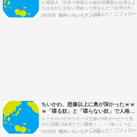
→「えっ？？？？？？？？？？」＝韓国
⊙ 韓国人「日本で韓国人の旅行消費額が台湾人よ
の反応
りはるかに少ない理由って何なんだ？台湾の方が
韓国よりも豊かなのか？？？」→「今は我々のレ
3時間前
海外いろいろアンテナ
ベルが高くなって買いたいものがほとんどないか
らである」海外の反応 お隣速報⊙ 米：トランプ
大統領、中国等の「敵性外国人」による「米国籍
目的の出産ツ…
ちいかわ、想像以上に奥が深かったｗｗ
ｗ「喋る奴」と「喋らない奴」で人格に
差がある模様
⊙ イチローがマリナーズ主催のHRダービーで見
せた活躍にMLBファン騒然！←「一体いくつなん
だ！」（海外の反応）海外の反応スポーツ⊙ 韓国
5時間前
海外いろいろアンテナ
人「サッカー元日本代表のスター、日本代表強化