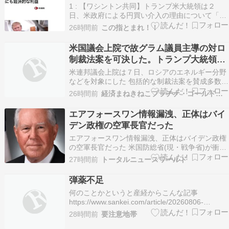
1 : 【ワシントン共同】トランプ米大統領は２
日、米政府による円買い介入の理由について「日
本は円安が進み、少し助けを求めていた」と大統
26時間前
この指とまれ！！
領専用機内で記者団に語った。米国は介入により
「経済的な利益を得る」とも説明した。 トランプ
米国議会上院で故グラム議員主導の対ロ
氏は「私たちは日本と良好な関係にある。常に日
制裁法案を可決した。トランプ大統領に
本を支えて…
新たな関税権限を与えた。
米連邦議会上院は７日、ロシアのエネルギー分野
などを対象にした 包括的な制​裁法案を賛成多数で
可決した。 同法案は７月に死去した共和党の リ
26時間前
経済まねきねこプラチナ・ゴールド情報
ンゼー・グラ‌ム上院議員が主導した。 来月にも下
院で審議が開始される可能性がある。 上院が「２
エアフォースワン情報漏洩、正体はバイ
０２６年リンゼー・グラム対ロシア・イラン制裁
デン政権の空軍長官だった
法…
エアフォースワン情報漏洩、正体はバイデン政権
の空軍長官だった 米国防総省(現・戦争省)が衝撃
の発表を行った。新型エアフォースワンの安全性
27時間前
トータルニュースワールド
に関する機密情報を報道機関に漏らした人物とし
て、バイデン政権下で空軍長官を務めたフラン
弾薬不足
ク・ケンダル氏を特定し、機密情報へのアクセス
何のことかというと産経からこんな記事
権を即座に剥奪…
https://www.sankei.com/article/20260806-
BVEW3WD6RNKZRBP7SXPVSH3ZIM/トランプ
28時間前
要注意地帯
大統領が弾薬不足に怒り 国防相を詰問「解決され