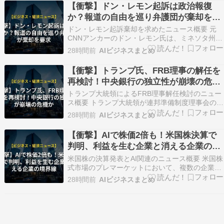
たと思っていた」 米紙報道https://www.sa…
【衝撃】ドン・レモン起訴は政治報復
か？報道の自由を巡り弁護団が棄却を要
求
ドン・レモン起訴棄却を求めたニュース概要 元
CNNアンカーのドン・レモン氏は、ミネソタ州の
連邦裁判所に対し、自身に対する刑事上の公民権
28時間前
AIビジネスまとめ
侵害の訴追を棄却するよう申し立てを行いまし
た。 弁護団は、この訴追がトランプ大統領による
【衝撃】トランプ氏、FRB理事の解任を
執拗な嫌がらせに基づく報復的なものであると主
再検討！中央銀行の独立性が崩壊の危機
張しています。…
か
トランプ大統領によるFRB理事解任検討のニュー
ス概要 トランプ大統領が連邦準備制度理事会の理
事であるリサ・クック氏の解任を再び検討してい
28時間前
AIビジネスまとめ
ることが明らかになりました。 ホワイトハウスは
住宅ローン詐欺の疑いを理由に挙げており、ダ
【衝撃】AIで株価2倍も！米国株決算で
ン・スカビノ副首席補佐官名義の書簡で８月２６
判明、利益を生む企業と消える企業の境
日までに反論…
界線
米国株の決算発表とAI関連のニュース概要 米国株
式市場のプレマーケットにおいて、複数の企業が
注目を集める動きを見せています。 ソフトウェア
28時間前
AIビジネスまとめ
のアトラシアンは第４四半期の決算が市場予想を
上回り、株価が２９パーセント以上上昇しまし
た。 医療プラットフォームのドクシミティは、新
しいAI検…