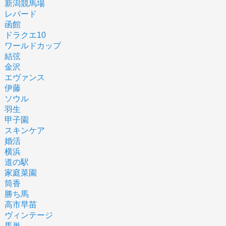
新潟競馬場
レパード
函館
ドラクエ10
ワールドカップ
結弦
金沢
エヴァンス
伊藤
ソウル
羽生
甲子園
スキンケア
婚活
横浜
道の駅
家庭菜園
筒香
勝ち馬
高市早苗
ヴィンテージ
馬単