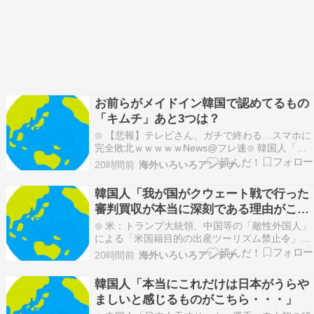
お前らがメイドイン韓国で認めてるもの
「キムチ」あと3つは？
⊙ 【悲報】テレビさん、ガチで終わる…スマホに
完全敗北ｗｗｗｗｗNews@フレ速⊙ 韓国人「ロ
ッテショッピング2分期売上3兆4850億ウォンで
20時間前
海外いろいろアンテナ
4%増…営業利益121%急増で好調を維持」パンコ
リ⊙ 【マジかよ】取引先との接待に上司が乱入し
韓国人「我が国がクウェート戦で行った
「10億の案件俺がもらったw残念だったな負け…
審判買収が本当に深刻である理由がこち
ら…」→「これはダメなやつ…（ﾌﾞﾙﾌﾞ
⊙ 米：トランプ大統領、中国等の「敵性外国人」
ﾙ」＝韓国の反応
による「米国籍目的の出産ツーリズム禁止令」に
署名…寄生侵略防止へ[海外の反応]海外報道翻訳
20時間前
海外いろいろアンテナ
所⊙ 日本のフォント企業を買収した海外資本、
「なんで自ら売上ゼロにするようなことするの」
韓国人「本当にこれだけは日本がうらや
とドン引きするような方針転換を……U-1
ましいと感じるものがこちら・・・」
NEWS.⊙ …