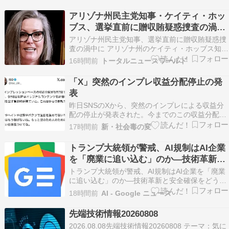
アリゾナ州民主党知事・ケイティ・ホッ
ブス、選挙直前に贈収賄疑惑捜査の渦中
に 前回トランプ大統領の腹心、カリ・レ
アリゾナ州民主党知事、選挙直前に贈収賄疑惑捜
イク氏に不正で勝利した疑い
査の渦中に アリゾナ州のケイティ・ホッブス知事
(民主党)が「賄賂による便宜供与」疑惑で捜査を
16時間前
トータルニュースワールド
受けている、全米で唯一の現職州知事であること
が明らかになった。捜査を担当するのは同じ民主
「X」突然のインプレ収益分配停止の発
党所属のクリス・メイズ州司法長官で、結果は11
表
月の知事選…
昨日SNSのXから、突然のインプレによる収益分
配の停止が発表された。今までのこの収益分配
は、9月7日までで終了。9月11日が最後の支払い
17時間前
新・社会毒の変
となる。今まではデマや誹謗中傷、トンデモ投稿
でもとにかくアクセスやコメント、リツイートが
トランプ大統領が警戒、AI規制はAI企業
集まれば、収益化するという仕組みだった。この
を「廃業に追い込む」のか―技術革新と
為に大量のデ…
安全確保をどう両立するか #エキスパー
トランプ大統領が警戒、AI規制はAI企業を「廃業
トトピ - Yahoo!ニュース
に追い込む」のか―技術革新と安全確保をどう両
立するか #エキスパートトピ Yahoo!ニュース
18時間前
AI - Google ニュース
先端技術情報20260808
2026.08.08先端技術情報20260808 テーマ：気に