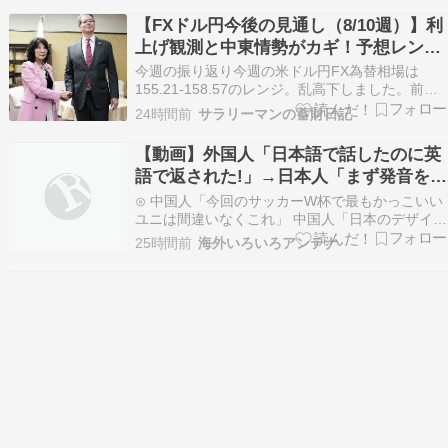
名将からの提言〜⊙ 韓国人「日本の大谷翔平、23
【FXドル円今後の見通し（8/10週）】利
号先頭打者ホームラン！！！」→「」海外の反応
上げ観測と中東情勢がカギ！予想レンジ
お隣…
は・・
今週の振り返り今週の米ドル円FX為替相場は
155.21-158.57のレンジ。乱高下しました。前回
予想の「底堅い動き」予想レンジ157.00～160.00
24時間前
サラリーマンの蓄財日記
予想より円高でした。予想レンジの誤差は、下限
1円79銭、上限1円43銭。今週の主な変動要因・
【動画】外国人「日本語で話したのに英
片山財務大臣発言「アメリカ財務省…
語で返された!」→日本人「まず発音を聞
かせろ」
⊙ 中国人「今回のサッカーW杯で最もかっこいい
ユニは間違いなくこれ」 中国人「日本のデザイン
はずっと世界一」「結局これを着たのは・・・」
25時間前
海外いろいろアンテナ
じゃぽにか反応帳⊙ 【マジかよ】脱●常習犯!?幼
少の頃の夢をもう一度…大きいお友達長年の悲
願!?映るだけで罪DEATHがそれは…おっさん激ヤ
バす…