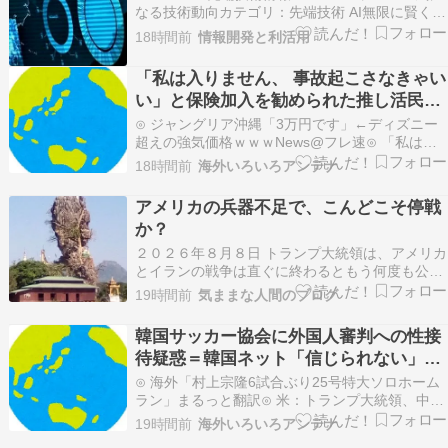
なる技術動向カテゴリ：先端技術 ​AI無限に賢くな
る「自己改善型AI」、是が非でも開発を推進すべ
18時間前
情報開発と利活用
きなのか - BloombergBloombergAI開発レースの
中止を求める100人を超えるデモ隊が先月、サン
「私は入りません、 事故起こさなきゃい
フランシ…
い」と保険加入を勧められた推し活民が
反発、保険代が勿体無いし事故起こした
⊙ ジャングリア沖縄「3万円です」←ディズニー
として……
超えの強気価格ｗｗｗNews@フレ速⊙ 「私は入
りません、 事故起こさなきゃいい」と保険加入を
18時間前
海外いろいろアンテナ
勧められた推し活民が反発、保険代が勿体無いし
事故起こしたとして……U-1 NEWS.⊙ 米：トラン
アメリカの兵器不足で、こんどこそ停戦
プ大統領、中国等の「敵性外国人」による「米…
か？
２０２６年８月８日 トランプ大統領は、アメリカ
とイランの戦争は直ぐに終わるともう何度も公言
していたが、今度こそ実現の可能性が出て来た。
19時間前
気ままな人間のブログ
世界一の軍事大国アメリカの兵器が枯渇してしま
っているようだ。トランプ氏、国防長官に怒りし
韓国サッカー協会に外国人審判への性接
かし、空爆による攻撃は長く継続していたが、陸
待疑惑＝韓国ネット「信じられない」
上部隊の方の兵…
「要求した審判もおかしい」［8/8］
⊙ 海外「村上宗隆6試合ぶり25号特大ソロホーム
ラン」まるっと翻訳⊙ 米：トランプ大統領、中国
等の「敵性外国人」による「米国籍目的の出産ツ
19時間前
海外いろいろアンテナ
ーリズム禁止令」に署名…寄生侵略防止へ[海外の