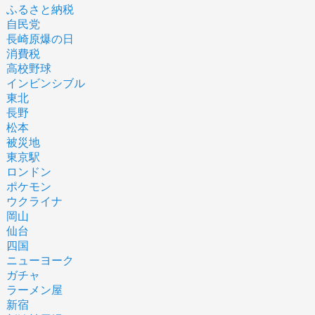
ふるさと納税
自民党
長崎原爆の日
消費税
高校野球
インビンシブル
東北
長野
松本
被災地
東京駅
ロンドン
ポケモン
ウクライナ
岡山
仙台
四国
ニューヨーク
ガチャ
ラーメン屋
新宿