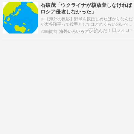
反応]海外報道翻訳所⊙ 中国人「日本人はどうし
石破茂「ウクライナが核放棄しなければ
てこんなに複雑な地下鉄・鉄道路線を設計できる
ロシア侵攻しなかった」
のか?…
⊙ 【海外の反応】野球を観はじめたばかりなんだ
が大谷翔平って投手としてはどれくらいのレベル
なの？ → 「トップ層ではあるが二刀流の影響で
20時間前
海外いろいろアンテナ
超一流とまでは言えないイメージ」「投手に専念
したらサイヤングも獲れると思うんだけどな」
Red4 海外の反応まとめ⊙ お前らがメイドイン韓
国で認め…