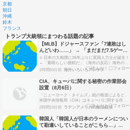
京都
朝日
沖縄
鈴木
フランス
トランプ大統領にまつわる話題の記事
【MLB】ドジャースファン「7連敗はし
んどいわ……」 → 「まだまだ7.5ゲーム
差もあるんだぞ」「毎年暑い季節に負け
⊙ 日本の大相撲に36年ぶりに英国人力士が誕生！
ることが増えるけど結局10月には勝って
←「素晴らしい挑戦だ」（海外の反応）海外の反
応スポーツ⊙ 海外「日本の製菓技術はもはや芸術
終わるんだよ」
1時間50分前
海外いろいろアンテナ
の域に達してる！」外国人が驚いた日本のお菓子
の見た目とは・・・？【海外の反応】海外の反応
CIA、キューバに関する秘密の作業部会
リサーチ⊙ まだ墓石があるだけマシと見るべき
設置（8月6日）
か。今はも…
『ニューヨーク・タイムズ』紙の報道によると、
米国中央情報局（CIA）はキューバに関する作業
部会を秘密裏に設置し、ドナルド・トランプ大統
2時間10分前
ラテンアメリカの政治経済
領が要求する経済・政治・指導体制の変革を同国
政府に迫るため、より協調的なキャンペーン計画
韓国人「韓国人が日本のラーメンについ
を始動させた。 本紙（『ラ・ホルナダ』）の締め
て勘違いしていることがこちら…」
切り時点で…