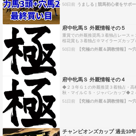
想していきます！枠順確定後にさきたま
50日前
うましる | 競馬初心者をサポ
す！ さきたま杯2026の予想ポイント
府中牝馬Ｓ 外厩情報その５
重賞での外厩推奨馬３着独占レース＝
桜花賞も３着独占※マイラーズカップ
トライト記念も３着独占※オールカマ
50日前
【究極の外厩＆調教情報】〜
士ステークスも３着独占※天皇賞秋も
ャ…
府中牝馬Ｓ 外厩情報その４
◆２３年Ｇ１の外厩推奨３着独占・高
秋・マイルＣＳ・ジャパンカップ◆２
オークス・マイルＣＳ◆２５年Ｇ１の
51日前
【究極の外厩＆調教情報】〜
アマイル・安田記念・朝日杯ＦＳ◆２
オ…
チャンピオンズカップ 過去10年