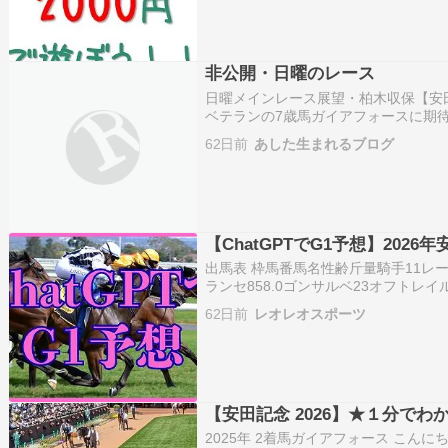
非公開・日曜のレース
日曜メインレース展望・柏木収保【安
ベテランの7歳馬ガイアフォースに期待
3頭「安田記念」がGIの格付けになっ
62日前
あした生まれるブログ
「マイルCS」とともに古馬マイル重
【ChatGPTでG1予想】2026
出馬表 枠馬番馬名性齢斤量騎手11レー
ランセ858.0ゴンサルベ23オフトレイ
558.0武豊35サクラトゥジュールセ95
62日前
レオレオスポーツ
ーン47スズハローム牡658.…
【安田記念 2026】★１分でわ
2025年 2着馬ガイアフォース こん