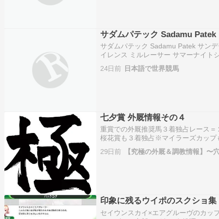
サダムパテック Sadamu Patek
サダムパテック Sadamu Patek 
イレンス ミルレーサー サマーナイトシ
マイルCS(12) 種牡馬成績 Year Stu
24日前
日本語で世界競馬
2022 …
七夕賞 外厩情報その４
重賞での外厩推奨馬３着独占レース＝
桜花賞も３着独占※マイラーズカップ
トライト記念も３着独占※オールカマ
29日前
【究極の外厩＆調教情報】〜
士ステークスも３着独占※天皇賞秋も
ャ…
印象に残るウイポのスクショ集 
セイウンスカイ×エアグルーヴのカッ