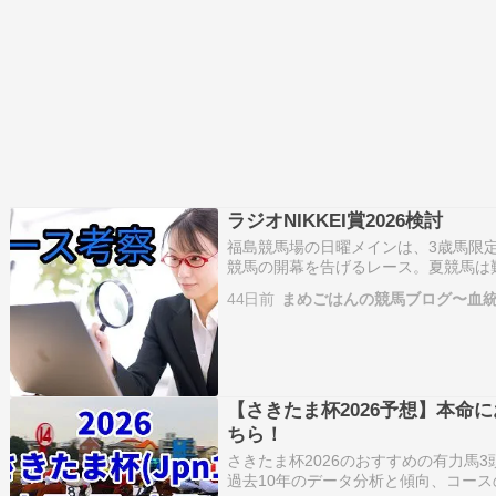
ラジオNIKKEI賞2026検討
福島競馬場の日曜メインは、3歳馬限定
競馬の開幕を告げるレース。夏競馬は
みなレースである。上位人気馬の取り
44日前
まめごはんの競馬ブログ〜血
の評価を載せておきます。????​ロ
【さきたま杯2026予想】本命
ちら！
さきたま杯2026のおすすめの有力馬3
過去10年のデータ分析と傾向、コー