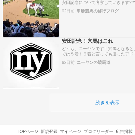
安田記念について考察していきます???
いない→ワールズエンドS〜 Mペース
62日前
単勝競馬の修行ブログ
年）①関西馬、関東馬優劣無しら過去
安田記念！穴馬はこれ
ど～も、ニーヤンです！穴馬となると
では５着！５着と言っても勝ったアドマ
状態での決着！９着のシャンパンカラ
62日前
ニーヤンの競馬道
着のシックスペンスだけそれでオフト
続きを表示
TOPページ
新規登録
マイページ
ブログリーダー
広告掲載