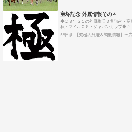
宝塚記念 外厩情報その４
◆２３年Ｇ１の外厩推奨３着独占・高
秋・マイルＣＳ・ジャパンカップ◆２
オークス・マイルＣＳ◆２５年Ｇ１の
58日前
【究極の外厩＆調教情報】〜
アマイル・安田記念・朝日杯ＦＳ◆２
オ…