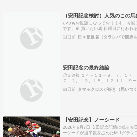
（安田記念検討）人気のこの馬
いつもお世話になっております。今回
です。※ 買いたい馬 日曜日に行われ
歳以上の馬のG１レースです。 この
61日前
日々是反省（タラレバで競馬
のガイアフォースです。 この馬は過
安田記念の最終結論
◎３連複 １４－１１ー９、７、１７、
７、２、１３、１５、１２ １１－９ー
１２ー９、７ー１７、２ １１ー１４、
61日前
タマモクロスが好き（思いつ
１７、２ ・安田記念のある動画より、
【安田記念】ノーシード
2026年6月7日 安田記念記憶に残る
ーシードが過半数を占めたM-1グラ