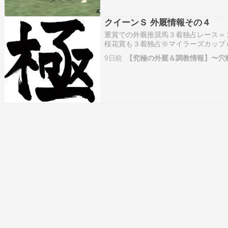
クイーンＳ 外厩情報その４
重賞での外厩推奨馬３着独占レース＝
桜花賞も３着独占※マイラーズカップ
トライト記念も３着独占※オールカマ
9日前
【究極の外厩＆調教情報】〜穴
士ステークスも３着独占※天皇賞秋も
ャ…