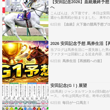
【安田記念2026】血統最終予
へ
こんばんは、火下遊です。 本日は安田記
週から新馬戦が始まりました。 来年の
い戦いが始まりましたので、 また１年
62日前
【血統】火下遊の競馬予想ブ
の戦いは先週は共倒れ。 後２戦でき
2026 安田記念予想 馬券生活
当ブログは馬券生活に一度失敗した男
ファクターは回顧による近走内容、展
うな馬を探す穴党です。 2025年の
62日前
馬券生活【再挑戦への道】
投稿時点） ①レーベンスティール 牡6/
安田記念(GⅠ) 展望
(出馬表) ジャンタルマンタル(現5歳
ース。 今年は同馬が不在。昨年の安田
ォースが一番人気。但し、上記の2着
62日前
毎日が一口馬主！
歴戦の古豪と認めるが、ここ1番人気