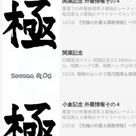
関屋記念 外厩情報その４
重賞での外厩推奨馬３着独占レース＝
桜花賞も３着独占※マイラーズカップ
トライト記念も３着独占※オールカマ
16日前
【究極の外厩＆調教情報】〜
士ステークスも３着独占※天皇賞秋も
ャ…
関屋記念
日曜新潟メイン 関屋記念Ｇ3 1600ｍ
㎏、端数ハンデ1層。端数ハンデは56.
ちまた2着がありました。56.5㎏ ドロ
16日前
昭和のセンスで現代競馬を推
以降3戦して3、10、18着5…
小倉記念 外厩情報その４
重賞での外厩推奨馬３着独占レース＝
桜花賞も３着独占※マイラーズカップ
トライト記念も３着独占※オールカマ
23日前
【究極の外厩＆調教情報】〜
士ステークスも３着独占※天皇賞秋も
ャ…