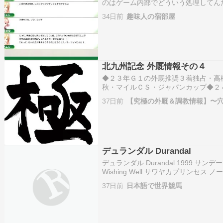
のはゲーム内部でどういう処理してん
が逃げだったのかもしれない。マイル
34日前
趣味人の宿部屋
リ。大僧正すげえや。70年代の短距
北九州記念 外厩情報その４
◆２３年Ｇ１の外厩推奨３着独占・高
秋・マイルＣＳ・ジャパンカップ◆２
オークス・マイルＣＳ◆２５年Ｇ１の
37日前
【究極の外厩＆調教情報】〜
アマイル・安田記念・朝日杯ＦＳ◆２
…
デュランダル Durandal
デュランダル Durandal 1999 サ
Wishing Well サワヤカプリンセ
スプリンターズＳ(03),マイルCS(03,04)
37日前
日本語で世界競馬