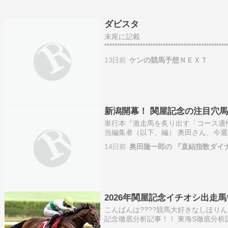
ダビスタ
末尾に記載
***********************************************
13日前
ケンの競馬予想ＮＥＸＴ
新潟開幕！ 関屋記念の注目穴
単行本『激走馬を炙り出す「コース適
当編集者（以下、編） 奥田さん、今
ます。ここで取り上げるのは新潟の名
14日前
奥田隆一郎の 『直結指数ダイ
田さんの注目馬を教えて下さい。 奥田
2026年関屋記念イチオシ出走馬
こんばんは????競馬大好きなしほりんで
記念徹底分析記事！！ 東海S徹底分