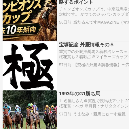
略するポイント
チャンピオンズカップは、中京競馬場ダ
定戦です。 かつてのジャパンカップダ
ート中距離路線における最重要レースの
56日前
当たるんですMAGAZINE（
タート地点から上り坂があり、1コー
宝塚記念 外厩情報その５
重賞での外厩推奨馬３着独占レース＝
桜花賞も３着独占※マイラーズカップ
トライト記念も３着独占※オールカマ
57日前
【究極の外厩＆調教情報】〜
士ステークスも３着独占※天皇賞秋も
1993年のG1勝ち馬
1: 名無しさん＠実況で競馬板アウト 2026/06/0
桜花賞：ベガ 皐月賞：ナリタタイシン 
ヤマニンゼファー オークス：ベガ ダ
57日前
うまなみ・競馬にゅーす速報
メジロマック…