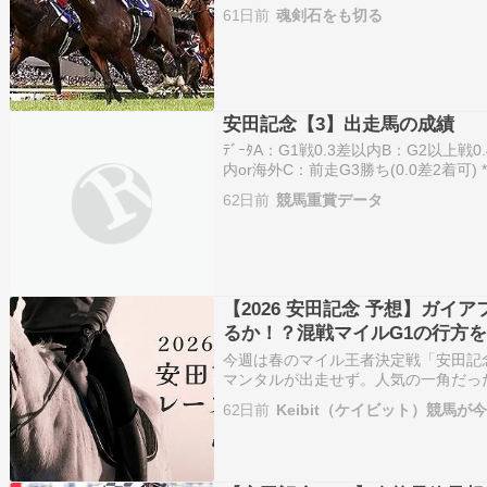
ルが優勝した年2015年6月7日勝ち
61日前
魂剣石をも切る
件戦連勝を皮切りにダービー卿CTで
安田記念【3】出走馬の成績
ﾃﾞｰﾀA：G1戦0.3差以内B：G2以上戦0
内or海外C：前走G3勝ち(0.0差2着可
走成績】西5ｳｫｰﾀｰﾘﾋﾄ(58) 高杉吏 (石橋)
62日前
競馬重賞データ
【2026 安田記念 予想】ガイ
るか！？混戦マイルG1の行方
今週は春のマイル王者決定戦「安田記
マンタルが出走せず。人気の一角だっ
ミが出走を見送り、やや寂しいメンバ
62日前
Keibit（ケイビット）競馬
戦となるガイアフォースを筆頭に、1