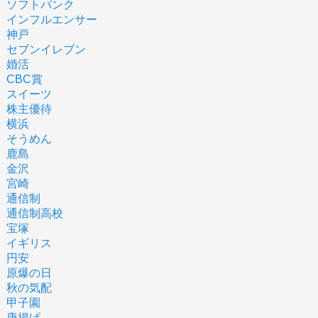
ソフトバンク
インフルエンサー
神戸
セブンイレブン
婚活
CBC賞
スイーツ
株主優待
横浜
そうめん
鹿島
金沢
宮崎
通信制
通信制高校
宝塚
イギリス
円安
原爆の日
秋の気配
甲子園
唐揚げ