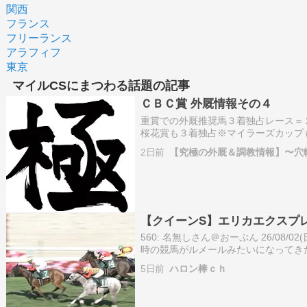
関西
フランス
フリーランス
アラフィフ
東京
マイルCSにまつわる話題の記事
ＣＢＣ賞 外厩情報その４
重賞での外厩推奨馬３着独占レース＝
桜花賞も３着独占※マイラーズカップ
トライト記念も３着独占※オールカマ
2日前
【究極の外厩＆調教情報】〜穴
士ステークスも３着独占※天皇賞秋も
ャ…
【クイーンS】エリカエクスプレ
560: 名無しさん＠おーぷん 26/08/02(日
時の競馬がルメールみたいになってきたな
26/08/02(日) 15:28:34 ID:gM
5日前
ハロン棒ｃｈ