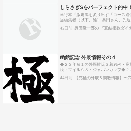
しらさぎSをパーフェクト的中
単行本『激走馬を炙り出す「コース適
当編集者（以下、編） 奥田さん、先週
気）→△キープカルム（6人気）→▲エ
42日前
奥田隆一郎の 『直結指数ダイ
万760円、３連複1万320円、馬連6,4
函館記念 外厩情報その４
◆２３年Ｇ１の外厩推奨３着独占・高
秋・マイルＣＳ・ジャパンカップ◆２
オークス・マイルＣＳ◆２５年Ｇ１の
44日前
【究極の外厩＆調教情報】〜
アマイル・安田記念・朝日杯ＦＳ◆２
…