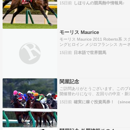
していますが今回は前回の分析内容か
15日前
しほりんの競馬熱中情報局♪
ップ✨ 内容は・・・はそれぞれ、 ①
モーリス Maurice
モーリス Maurice 2011 Rober
ングヒロイン メジロフランシス カーネ
(15),マイルCS(15),香港マイル(15)
15日前
日本語で世界競馬
香港カ…
関屋記念
ご訪問ありがとうございます。このブ
開催替わりになり、左回りの中京・新
すが、現在使用しているデータベース
15日前
確実に稼ぐ投資馬券！ （since .
で、左回りはよりベターな指数で勝負
効…