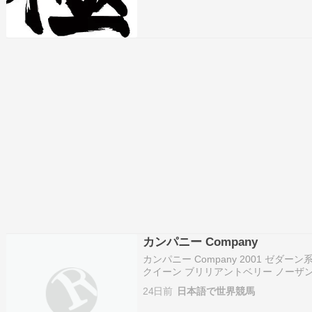
カンパニー Company
カンパニー Company 2001 ゼダ
クイーン ブリリアントベリー ノーザン
賞・秋(09),マイルCS(09) 種牡馬成績 Y
24日前
日本語で世界競馬
数 順位 2…