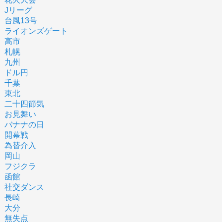
Jリーグ
台風13号
ライオンズゲート
高市
札幌
九州
ドル円
千葉
東北
二十四節気
お見舞い
バナナの日
開幕戦
為替介入
岡山
フジクラ
函館
社交ダンス
長崎
大分
無失点