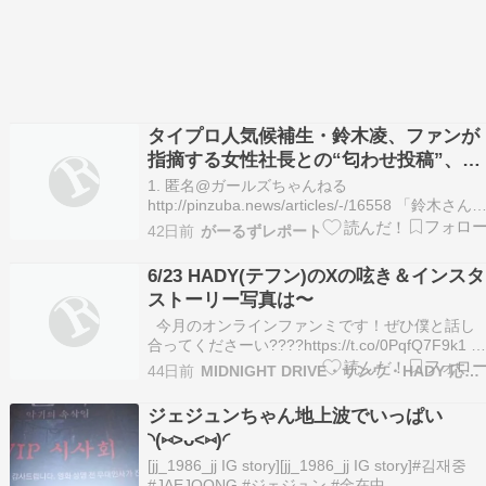
タイプロ人気候補生・鈴木凌、ファンが
指摘する女性社長との“匂わせ投稿”、セ
レブライフで「ママ活」まで疑われる背
1. 匿名@ガールズちゃんねる
景に“活動のブレ”
http://pinzuba.news/articles/-/16558 「鈴木さん
パリコレに行ったようで、何回かに分けてパリの
42日前
がーるずレポート
写真を投稿。エッフェル塔でのショットはバラを
手にしたもので、Aさんも同時期にエッフェル塔
6/23 HADY(テフン)のXの呟き＆インスタ
の前でバラを手にした写真を投…
ストーリー写真は〜
今月のオンラインファンミです！ぜひ僕と話し
合ってくださーい????https://t.co/0PqfQ7F9k1 
HADY (@ideahady) 2026年6月23日 6/27にテフ
44日前
MIDNIGHT DRIVE・サンウ・HADY 応援三昧
ンとたくさんお話できますので、皆さん要チェッ
クですよ～❗???? ランキング参加…
ジェジュンちゃん地上波でいっぱい
◝(⑅>ᴗ<⑅)◜
[jj_1986_jj IG story][jj_1986_jj IG story]#김재중
#JAEJOONG #ジェジュン #金在中