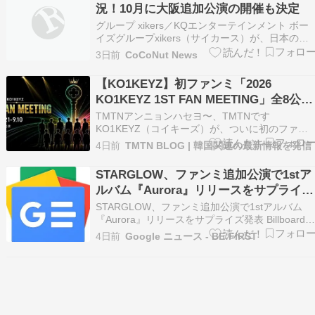
況！10月に大阪追加公演の開催も決定
グループ xikers／KQエンターテインメント ボー
イズグループxikers（サイカース）が、日本のフ
ァンミーティングを成功裏に終えました。 xikers
3日前
CoCoNut News
は先月31日、東京のZepp Hanedaにて2回目とな
るファン […]
【KO1KEYZ】初ファンミ「2026
KO1KEYZ 1ST FAN MEETING」全8公演
の日程・会場・グッズまとめ｜東京・神
TMTNアンニョンハセヨ〜、TMTNです
戸・11月ソウル公演も
KO1KEYZ（コイキーズ）が、ついに初のファン
ミーティング「2026 KO1KEYZ 1ST FAN
4日前
TMTN BLOG | 韓国関連の最新情報を発信
MEETING」を開催するって発表があってから、
正直ずっとソワソワしてるTMTNやねん。「日プ
STARGLOW、ファンミ追加公演で1stア
新世界」ことPRODUCE 101 J…
ルバム『Aurora』リリースをサプライズ
発表 - Billboard JAPAN
STARGLOW、ファンミ追加公演で1stアルバム
『Aurora』リリースをサプライズ発表 Billboard
JAPAN
4日前
Google ニュース - BE:FIRST