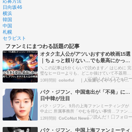
応募方法
日向坂46
横浜
韓国
中国
札幌
セラピスト
ファンミにまつわる話題の記事
オタク主人公がアツいおすすめ映画15選
｜ちょっと頼りない…でも最高にかっこ
いい！
＼この記事は5分くらいで読めます／ はじめに 完
璧なヒーローよりも、どこか抜けていて不器用な
主人公のほうが愛おしい。 そんな「オタク」を
10時間前
colorful ｜人生楽しくやろうじゃないか！
人公にした映画を集めました。 普段は頼りなく
も、大好きな「好き」を前にすると目の色を変
パク・ジフン、中国進出が「不発」に…
え、 泥臭くも全力で突っ走る姿は胸を打つもの
日中韓が注目
あります…
パク・ジフン、9月の上海ファンミーティングが
中止に 所属事務所「やむを得ない事情…ファン
皆様に謝罪」 マニラ公演もマカオへ開催地を変
12時間前
CoCoNut News
出典：TVレポート 歌手兼俳優のパク・ジフンに
関するニュースが注目を集めている。去 […]
パク・ジフン、中国上海ファンミーティ