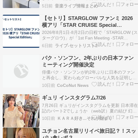
予定TBSラジオ8月2日(日)10:00～11:55『安住紳
5日前
音楽ライブ情報まとめ
一郎の日曜天国』※ゲスト生出演 リリース記念
イベントライブ映像作品『souvenir2025 ～
【セトリ】STARGLOW ファンミ 2026
mariya tak…
横アリ「STAR CRUISE Special
Edition」
2026年8月1日-8月2日の日程で「STARGLOW (ス
ターグロウ)」が「1st Fan Meeting -STAR
CRUISE Special Edition-」と言うタイトル名のフ
6日前
ライブ-セットリスト2
ァンミーティング ツアー コンサート ライブ 追加
公演を「横浜アリーナ 横アリ 神奈川県 …
パク・ソンフン、2年ぶりの日本ファン
ミーティング開催決定
俳優パク・ソンフンが約2年ぶりに日本のファン
と再会し、変わらぬグローバルな人気を証明しま
した。トークやイベント、ライブステージはもち
10日前
CoCoNut News
ろん、客席に直接足を運ぶファンサービスで、現
地のファンと特別な思い出を作りました。 パク
ギュリ インスタグラム7/26
[…]
7月26日 ギュリがインスタグラムを更新 日本滞
記のパート2でしょうか （web訳）夏の結び 幻と
なってしまった日本ファンミおそらくギュリは来
10日前
ＫＡＲＡ好き...それが始まり
日したらあちこち行く計画を立てていたんでしょ
うね部隊も終わり空いたスケジュールに日本旅行
ユチョン名古屋リリイベ旅日記？！スッ
をしたのでは？そんな感じですかね^^; それに…
パい食レポ？