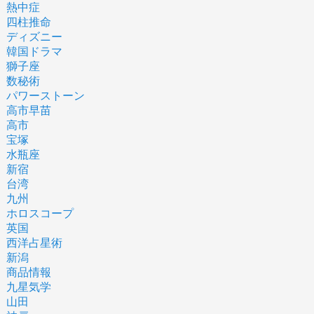
熱中症
四柱推命
ディズニー
韓国ドラマ
獅子座
数秘術
パワーストーン
高市早苗
高市
宝塚
水瓶座
新宿
台湾
九州
ホロスコープ
英国
西洋占星術
新潟
商品情報
九星気学
山田