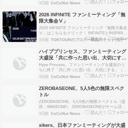
メント） 俳優キム・ジェウォンが、初の海外フ
3日前
CoCoNut News
ンミーティングを通じてグローバルファンと対面
します。 キム・ジェウォンは来る8月30日 […]
2026 INFINITE ファンミーティング「無
限大集会Ⅴ」
2026 INFINITE ファンミーティング「無限大集会
Ⅴ」はこちらをクリック！ INFINITEとINSPIRIT
のために用意された特別なアニバーサリーイベン
3日前
TOKTOURのブログ〜韓国チケット代行〜
ト『무한대집회』。メンバー全員が揃い、これま
での歴史を振り返るトークや爆笑必至のゲームコ
ハイププリンセス、ファンミーティング
ーナー、そしてファンへの愛が…
大盛況「共に作った思い出、大切にす
る」
Hype Princess、ファンミーティングを盛況のう
ちに終了「共に作った思い出、大切にする」（提
供：Chapter I） Hype Princessがソウル永登浦
3日前
CoCoNut News
（ヨンドゥンポ）CGVにて、初の国内ミニファン
ミーティ […]
ZEROBASEONE、5人5色の無限スペク
トル
ZEROBASEONE、5人5色の無限スペクトル（提
供：WAKEONE） ZEROBASEONEがチーム活動
と個人活動を行き来しながら、幅広い存在感を見
3日前
CoCoNut News
せている。 音楽番組のMCからカバーコンテン
ツ、広報大使、ファンミー […]
xikers、日本ファンミーティングが大盛