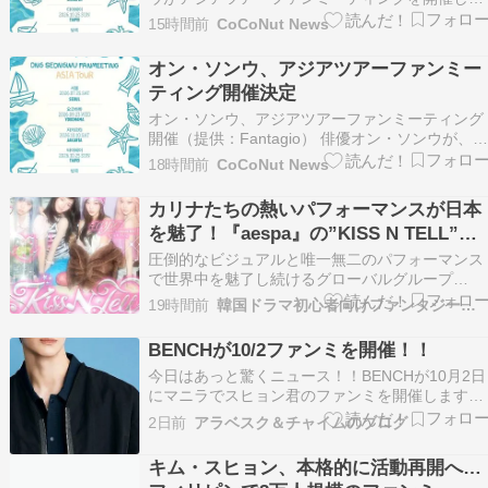
す。 オン・ソンウは今月5日、公式SNSを通じて
15時間前
CoCoNut News
「2026オン・ソンウ・ファンミーティング〈レ
ツゴーオン〉アジアツアー」（202 […]
オン・ソンウ、アジアツアーファンミー
ティング開催決定
オン・ソンウ、アジアツアーファンミーティング
開催（提供：Fantagio） 俳優オン・ソンウが、
ジア各国のファンを訪ねます。 俳優とアイドル
18時間前
CoCoNut News
行き来するオン・ソンウの多彩な魅力が、グロー
バルなファンの心を掴む見通しです […]
カリナたちの熱いパフォーマンスが日本
を魅了！『aespa』の”KISS N TELL”が
ストリーミング1位
圧倒的なビジュアルと唯一無二のパフォーマンス
で世界中を魅了し続けるグローバルグループ
「aespa（エスパ）」の最新曲が、日本の音楽チ
19時間前
韓国ドラマ初心者向けファンタジー＆情報館
ャートで凄まじい勢いを見せています！ 8月6日
発表された最新の「オリコン週間ストリーミング
BENCHが10/2ファンミを開催！！
急上昇ランキング」にて、日本1stミニアルバム
今日はあっと驚くニュース！！BENCHが10月2日
リード曲…
にマニラでスヒョン君のファンミを開催します！
The countdown begins! Kim Soo Hyun is coming
2日前
アラベスク＆チャイムのブログ
to meet his Filipino fans very soon. Who's exc…
キム・スヒョン、本格的に活動再開へ…