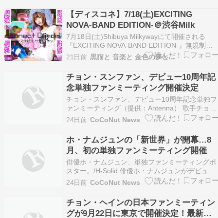
【ディスコネ】7/18(土)EXCITING
NOVA-BAND EDITION-＠渋谷Milk
7月18日(土)Shibuya Milkywayにて開催される
『EXCITING NOVA-BAND EDITION-』無規制
LIVE に出演します チケット予約受付中????※デ
21日前
黒猫と 音楽と 金色の夢と...
ィスコネ入場でパスカードプレゼント ファンミ
ティングも予約受付中 詳細は、下記サイトをご
チョン・スンファン、デビュー10周年記
くださ…
念単独ファンミーティング開催決定
チョン・スンファン、デビュー10周年記念単独フ
ァンミーティング（提供：Antenna） 歌手チョ
ン・スンファンが、単独ファンミーティングの全
24日前
CoCoNut News
席完売を記録し、熱い人気を証明しました。 チ
ン・スンファンは来る8月21日〜2 […]
ホ・ナムジュンの「新世界」が開幕…8
月、初の単独ファンミーティング開催
俳優ホ・ナムジュン、単独ファンミーティングポ
スター。/H-Solid 俳優ホ・ナムジュンがデビュー
後初となる単独ファンミーティングを開催しま
24日前
CoCoNut News
す。 所属事務所のH-Solidは13日、ホ・ナムジュ
ンが8月22日午後6時、ソ […]
チョン・ヘインの日本ファンミーティン
グが9月22日に東京で開催決定！最新作