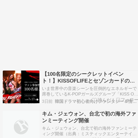
【100名限定のシークレットイベン
ト！】KISSOFLIFEとセゾンカードの超
激レアタイアップ開催
いま世界中の音楽シーンを圧倒的なエネルギーで
席巻しているK-POPガールズグループ「KISS OF
LIFE（キスオブライフ）」と、セゾンカードによ
3日前
韓国ドラマ初心者向けファンタジー＆情報館
る見逃せないビッグニュースが飛び込んできまし
た！ 日本初となるシークレット・ファンコラボ
キム・ジェウォン、台北で初の海外ファ
ベントへの招待権が当たる、「SAISON …
ンミーティング開催
キム・ジェウォン、台北で初の海外ファンミーテ
ィング開催（出典：ミスティックエンターテイン