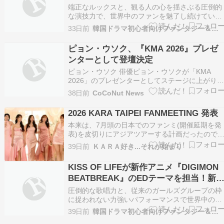
の感想を語り合う特別な秋の一夜
端正なルックスと、観る人の心を揺さぶる圧倒的
な演技力で、世界中のファンを魅了し続けている
俳優チョン・ヘインさん。日本のファンにとっ
33日前
韓国ドラマ初心者向けファンタジー＆情報館
て、これ以上ない最高のご褒美となるニュースが
飛び込んできました。 チョン・ヘインさんが
ピョン・ウソク、『KMA 2026』プレゼ
2026年9月22日（火・祝）に、東京ガーデンシア
ンターとして登壇決定
ターにて単独フ…
ピョン・ウソク 俳優ピョン・ウソクが「KMA
2026」のプレゼンターとしてステージに上がり
す。次回作の撮影やアジアファンミーティングツ
38日前
CoCoNut News
アーの準備で多忙なスケジュールの中、出席を確
定させ、K-POPアーティストたちと対 […]
2026 KARA TAIPEI FANMEETING 発表
本来は、7月頭の日本でのファンミ(開催延期を発
表)を皮切りにアジアツアーする計画だったので
ょうか？ 8/8 香港でのファンミの発表に続いて～
39日前
ＫＡＲＡ好き...それが始まり
6月26日 今度は台湾でKARAのファンミが開催と
の告知あり UJIN Entertainment ↑↑こちらのXのア
KISS OF LIFEが新作アニメ『DIGIMON
カウントの告知を…
BEATBREAK』のEDテーマを担当！新
「BREAK IT」を7月4日に配信リリース
圧倒的な歌唱力と、従来のガールズグループの枠
に捉われない力強いパフォーマンスで世界中のフ
ァンを熱狂させている「KISS OF LIFE（キスオ
39日前
韓国ドラマ初心者向けファンタジー＆情報館
ライフ）」。彼女たちが、日本の国民的IPの完全