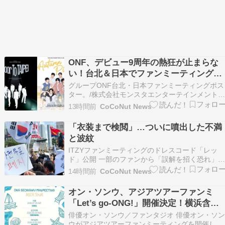
ONF、デビュー9周年の熱狂が止まらな
い！台北＆日本でファンミーティング開
催決定
グループONF台北・日本ファンミーティングポス
ター。/株式会社モンスタエンターテインメント
エイティシックスエンターテインメント グルー
13時間前
CoCoNut News
ONF（オンエフ）が、台湾と日本でファンとの特
別な時間を過ごす。 ONFは9月13 […]
「衣装まで検閲」…ついに噴出した不満
と波紋
ITZYファンミーティングのドレスコード「レッ
ド」公開 一部のファンから「誤解を招く恐れ」
懸念の声 オリンピック公園でのデモの影響で公
14時間前
CoCoNut News
界に被害が拡大 出典：記事の理解を助けるため
写真/=論峴日報DB グループITZ […]
オン・ソンウ、アジアツアーファンミ
「Let’s go-ONG!」開催決定！横浜含む5
都市へ
俳優オン・ソンウ／ファンタジオ 俳優オン・ソ
ウがアジアツアーファンミーティングを開催しま