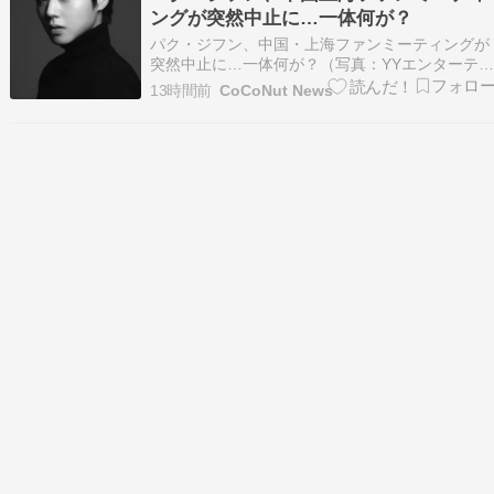
ングが突然中止に…一体何が？
パク・ジフン、中国・上海ファンミーティングが
突然中止に…一体何が？（写真：YYエンターテ
ンメント） 歌手兼俳優のパク・ジフンの中国・
13時間前
CoCoNut News
海ファンミーティングが中止となった。 所属事
所のYYエンターテインメントは去る5日 […]