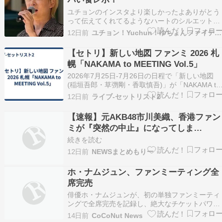
ユチョンのインスタより楽しかったよありがとう
って伝えてくれてるようなハートのシルエット名
古屋リリイベよかったねーー????????今度はフ
12日前
ユチョン！Yuchun！ゆちょんファイティーン！
ルアルバムでリリイベあるかな？年内発売できる
ように頑張ると東京国際フォーラムに合わせたい
【セトリ】新しい地図 ファンミ 2026 札
みたいです旅日記のようにたくさん写真アップし
幌「NAKAMA to MEETING Vol.5」
てくれて…
2026年7月25日-7月26日の日程で「新しい地図
(稲垣吾郎・草彅剛・香取慎吾)」が「NAKAMA to
MEETING Vol.5」と言うタイトル名のファンミー
12日前
ライブ-セットリスト2
ティング ツアー コンサート ライブ 公演を「札幌
文化芸術劇場hitaru 北海道 札幌市」で開催したら
【速報】元AKB48市川美織、香港ファン
しいよ。 …
ミが『突然の中止』になってしま
う・・・・・
続きを読む
12日前
NEWSまとめもりー
ホ・ナムジュン、ファンミーティング全
席完売
俳優ホ・ナムジュンが、初の単独ファンミーティ
ングで全席完売を記録し、絶大なチケットパワー
を証明しました。デビュー7年目にして初めて設
14日前
CoCoNut News
けられたファンとの出会いに、熱い関心が寄せら