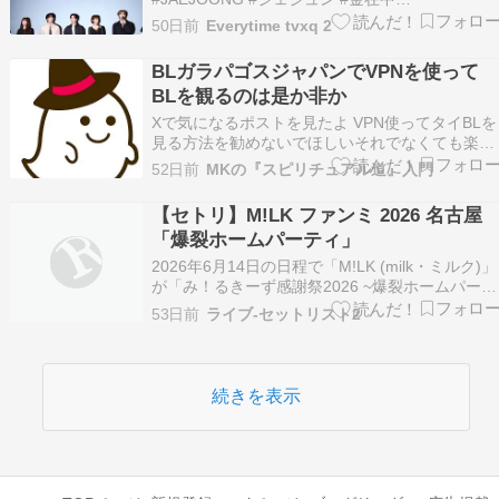
pic.twitter.com/9okfElYZXs— JAEMORIZE
50日前
Everytime tvxq 2
(@jaemorize126) 2026年6月17日 ありがとう…
BLガラパゴスジャパンでVPNを使って
BLを観るのは是か非か
Xで気になるポストを見たよ VPN使ってタイBLを
見る方法を勧めないでほしいそれでなくても楽天
TVでの売り上げが微妙なのに っていうやつ 以下
52日前
MKの『スピリチュアル道』入門
は、あくまでもアメリカ住んでて、VPNナシでほ
とんどのBLが問題なく見れている私の独断且つ、
【セトリ】M!LK ファンミ 2026 名古屋
単なる思いつき意見です。 私も以前、「VPN…
「爆裂ホームパーティ」
2026年6月14日の日程で「M!LK (milk・ミルク)」
が「み！るきーず感謝祭2026 ~爆裂ホームパーテ
ィー~」と言うタイトル名のファンミーティング
53日前
ライブ-セットリスト2
ツアー コンサート ライブ 公演を「日本特殊陶業
市民会館フォレストホール 愛知県 名古屋市」で
開催したらしいよ。 インター…
続きを表示