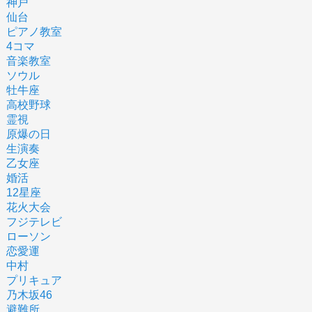
神戸
仙台
ピアノ教室
4コマ
音楽教室
ソウル
牡牛座
高校野球
霊視
原爆の日
生演奏
乙女座
婚活
12星座
花火大会
フジテレビ
ローソン
恋愛運
中村
プリキュア
乃木坂46
避難所