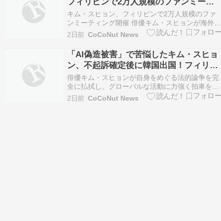
フィリピンで2万人規模のファンミーテ
ィング開催
キム・スヒョン、フィリピンで2万人規模のファ
ンミーティング開催 俳優キム・スヒョンが海外
ァンミーティングを通じて、本格的な活動再開に
2日前
CoCoNut News
乗り出します。 キム・スヒョンは来る10月2日、
フィリピンのマニラでファンミーティング […]
「AI偽造被害」で苦悩したキム・スヒョ
ン、不起訴確定後に韓国出国！フィリピ
ンで2万人のファンと感動の再会へ
俳優キム・スヒョンが自身をめぐる法的論争を完
全に払拭し、グローバルな活動に力強く拍車をか
けます。 4日、フィリピンのファッションブラン
2日前
CoCoNut News
ド「BENCH（ベンチ）」は公式アカウントを通
て、キム・スヒョンのファンミーティング […]