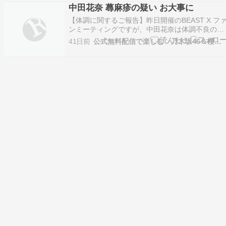
新作アニメとタッグを組むという、非常にエキサ
中田花奈 蕁麻疹の疑い お大事に
イティングなニュースが発表されました。 フジ
【体調に関するご報告】昨日開催のBEAST X フ
テ…
ンミーティングですが、中田花奈は体調不良のた
め第二部の途中にて退席させていただきました。
41日前
公式無料配信で楽しむ 乃木坂46＆櫻坂46＆日向坂46（笑）
退席後、病院にてアレルギーによる蕁麻疹の疑い
と診断されたため治療を行い、現在は回復に向か
っております。— 中田花奈&staff (@nak…