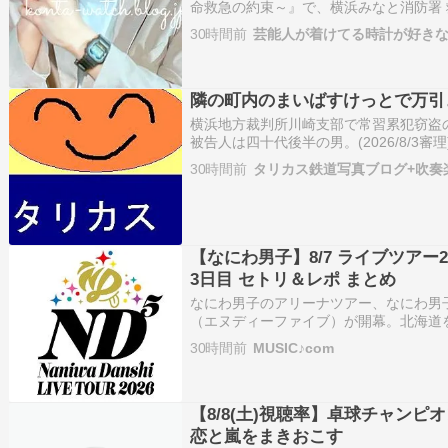
命救急の約束～』で、横浜みなと消防署
が着用されていました。 G-SHOCK Gシ
30時間前
芸能人が着けてる時計が好き
5600E-1 腕時計 メンズウォッチ 国内仕
隣の町内のまいばすけっとで万引
横浜地方裁判所川崎支部で常習累犯窃盗
被告人は四十代後半の男。(2026/8/3
像がスクリーンに映し出される。被告人
30時間前
タリカス鉄道写真ブログ+吹奏楽
つけめん1つを手に取り代金を払わず店
声をかけ…
【なにわ男子】8/7 ライブツアー2
3日目 セトリ＆レポ まとめ
なにわ男子のアリーナツアー、なにわ男子 LIV
（エヌディーファイブ）が開幕。北海道を
市で公演が開催されます。 8/7（金）に
30時間前
MUSIC♪com
の様子をまとめました。 【なにわ男子】8
【8/8(土)視聴率】卓球チャンピ
恋と嵐をまきおこす