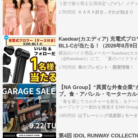
う形で振り替え公演決定＼(^o^)／ メデ
なっていたファンミ、秋にファンコンとし
17時間前
ＫＡＲＡ好き...それが始まり
FINALE」KARAが10月23、24日に神奈
Kaedear(カエディア) 充電式ブロ
BL1-Cが当たる！（2026年8月9
横浜のバイク用品メーカー Kaedear(
（@Kaedear1）にて、「夏のバイク
れています。 抽選で1名様に、「Kaedea
17時間前
車のプレゼント・懸賞情報！
(ケース付き) KDR-BL1-C」が当たりま
【NA Group】“異質な外食企
ブ。食・アパレル・モーターカル
「GARAGE SALE COMMUNITY 
「食を通じてカルチャーを創る」をテー
催決定！
ループシナジー創出を推進するNA Gro
「CLASSICAL INC. RACING TEAM
18時間前
山下レーシング倶楽部 | モー
（火・祝）、神奈川県川崎北部にて、コ
第4回 IDOL RUNWAY COLLECTIO