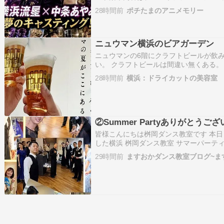
もとに構成しており、公式発表ではあ
28時間前
ポチたまのアニメモリー
な冒険実写キャスト最新予想｜横浜流
ジョの奇妙な冒険を実写化する…
ニュウマン横浜のビアガーデン
ニュウマンの6階にクラフトビールが飲
い。 クラフトビールは間違い無くある
しれない。 でも流石に海風はないだろー
28時間前
横浜：ドライカットの美容室 kok
ろ。 あと、新間川や帷子川を経由した
②Summer Partyありがとうご
皆様こんにちは桝岡ダンス教室です 本日
した横浜 桝岡ダンス教室 サマーパーティの
メインはアマチュアミニデモンストレー
29時間前
ますおかダンス教室ブログ~ま
ンスタイムはすべてスタッフがお相手を
は無…