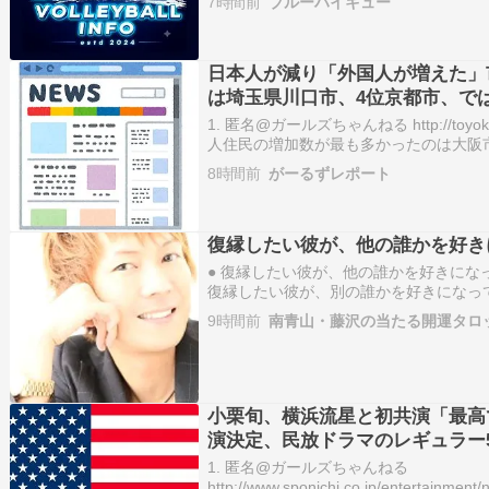
7時間前
ブルーハイキュー
の実力を持つ東九州龍谷。多くの観客が
予想する中、横浜隼人は…
日本人が減り「外国人が増えた」
は埼玉県川口市、4位京都市、で
1. 匿名@ガールズちゃんねる http://toyokeiza
人住民の増加数が最も多かったのは大阪市
た。同じ期間に日本人住民は5191人減
8時間前
がーるずレポート
れを大きく上回り、総人口は…
復縁したい彼が、他の誰かを好き
● 復縁したい彼が、他の誰かを好きにな
復縁したい彼が、別の誰かを好きになっ
結婚してしまった。そういう情報を、Ｓ
9時間前
南青山・藤沢の当たる開運タロ
て、あると思います。そんな時、失意の
大丈夫！現状がどんな…
小栗旬、横浜流星と初共演「最高です
演決定、民放ドラマのレギュラー
1. 匿名@ガールズちゃんねる
http://www.sponichi.co.jp/entertainmen