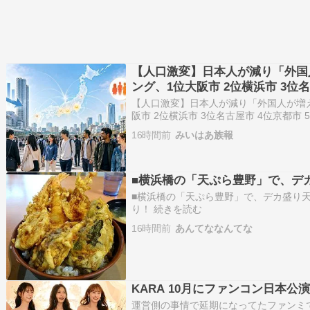
【人口激変】日本人が減り「外国
ング、1位大阪市 2位横浜市 3位名
市 日本人の不安高まる
【人口激変】日本人が減り「外国人が増
阪市 2位横浜市 3位名古屋市 4位京都市 
便所の落書き速報 続きを読む
16時間前
みいはあ族報
■横浜橋の「天ぷら豊野」で、デ
■横浜橋の「天ぷら豊野」で、デカ盛り天丼！
り！ 続きを読む
16時間前
あんてななんてな
KARA 10月にファンコン日本公
運営側の事情で延期になってたファンミ