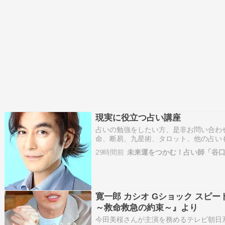
現実に役立つ占い講座
占いの勉強をしたい方、是非お問い合わ
命、断易、九星術、タロット、他の占い
てオススメしたいのは、四柱推命＋断易
29時間前
未来運をつかむ！占い師「谷
特徴や時期的な反応を知り、断易で吉凶
ます。 谷口景生・予約…
寛一郎 カシオ Gショック スピ
～救命救急の約束～』より
今田美桜さんが主演を務めるテレビ朝日