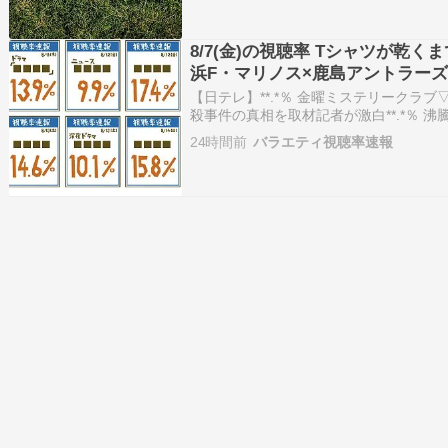
た。 出場…
8/7(金)の視聴率 Tシャツが乾く
浜F・マリノス×鹿島アントラーズ
【日テレ】**.*％ 金曜ミステリークラ
殺事件の真相を取材記者が激白**.*％ 沸
さんに高橋文哉参戦！**.*％ 金曜ロー
24時間前
バラエティ視聴率速報
ィ」★スタジオジブリ作品**.*％ 転生