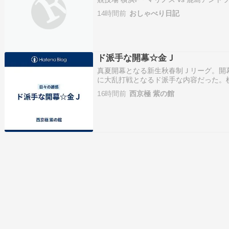
田 ガンバ大阪 vs 浦和レッズ（令和8年 2
14時間前
おしゃべり日記
ド派手な開幕☆金Ｊ
真夏開幕となる新生秋春制Ｊリーグ。開
に大乱打戦となるド派手な内容だった。
スの16歳ルーキー三井寺の活躍でマリノ
16時間前
西京極 紫の館
マリノス追加点でこりゃマリノス勝利か
ャヴリッチがハットト…