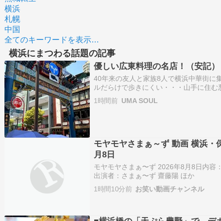
横浜
札幌
中国
全てのキーワードを表示…
横浜にまつわる話題の記事
優しい広東料理の名店！（安記）
40年来の友人と家族8人で横浜中華街に
ルだらけで歩きにくい・・・山手に住む
（アンキ）創業して94年の歴史を誇る
1時間前
UMA SOUL
お座敷を予約してくれました・・・予め予
ース料理！まず…
モヤモヤさまぁ～ず 動画 横浜・
月8日
モヤモヤさまぁ〜ず 2026年8月8日内
出演者：さまぁ〜ず 齋藤陽 ほか
1時間10分前
お笑い動画チャンネル