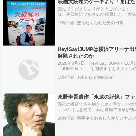
映画大統領のケーキより「まばた
読んでくださりありがとうございます。 本
は、先日横浜ブルク13で鑑賞した 「大
頂きます。 タイトルは、劇中の台詞より
19時間前
ぼったくられた男の日常
きますので、未見の方はご注意下さい。 文
Hey!Say!JUMPは横浜アリー
解除されたのか
2026年8月7日、Hey! Say! JUMPが
「JUMPdate！」を開催するとスタエ
た。 ファンは「Hey!Say!JUMPの
19時間前
Johnny's Watcher
い […]
東野圭吾遺作「永遠の記憶」ファ
深夜の書店で本を抱きしめる手が、わず
ァンの目元を見て、私は道場で後輩が初
をふと思い出したんです。喜びと喪失が
20時間前
時事ネタおもしろオリジナル
まばたきの遅さ。東野圭吾さんの最新作
憶』が8月5日に発売…