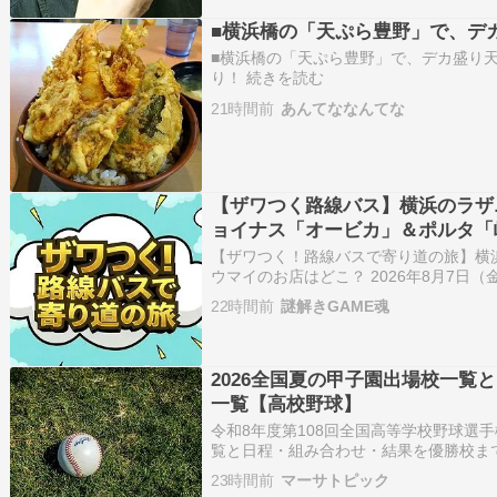
■横浜橋の「天ぷら豊野」で、デ
■横浜橋の「天ぷら豊野」で、デカ盛り天丼！
り！ 続きを読む
21時間前
あんてななんてな
【ザワつく路線バス】横浜のラザ
ョイナス「オービカ」＆ポルタ「
日放送】
【ザワつく！路線バスで寄り道の旅】横
ウマイのお店はどこ？ 2026年8月7日
で寄り道の旅』（テレビ朝日系）では、
22時間前
謎解きGAME魂
（サバンナ）をはじめと […]
2026全国夏の甲子園出場校一覧
一覧【高校野球】
令和8年度第108回全国高等学校野球選
覧と日程・組み合わせ・結果を優勝校ま
宣誓は、八王子実践高校・矢澤陵磨選手で
23時間前
マーサトピック
についてはこちら、優勝は沖縄県代表の