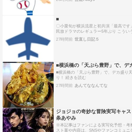
■
〇小栗旬が横浜流星と初共演「最高です」、
民放ドラマのレギュラー5年ぶり こういう
キング参加中gooからきましたランキン
27時間前
世直し日記５
ランキング参加中【公式】はてなブログ
加…
■横浜橋の「天ぷら豊野」で、デ
■横浜橋の「天ぷら豊野」で、デカ盛り天丼！
り！ 続きを読む
27時間前
あんてななんてな
ジョジョの奇妙な冒険実写キャス
条あやみ
※本記事はファンによる実写化予想・考
スト案や内容は、SNSやファンコミュ