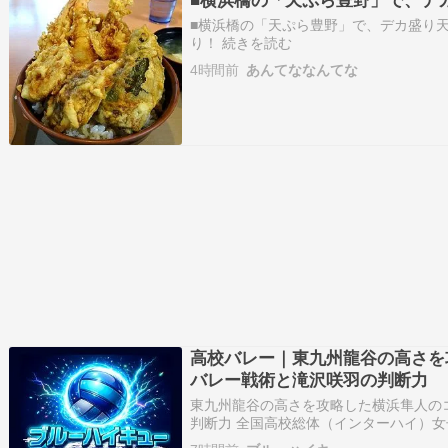
■横浜橋の「天ぷら豊野」で、デ
■横浜橋の「天ぷら豊野」で、デカ盛り天丼！
り！ 続きを読む
4時間前
あんてななんてな
高校バレー｜東九州龍谷の高さを
バレー戦術と滝沢咲羽の判断力
東九州龍谷の高さを攻略した横浜隼人の
判断力 全国高校総体（インターハイ）
果たしました。決勝の相手は、高さとパ