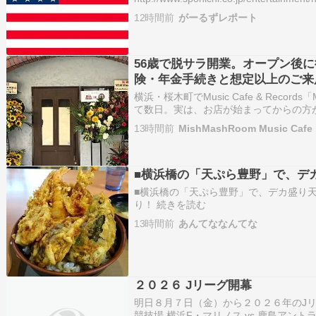
横浜については「ご一緒するのは初めて
12時間前
がーるずレポート
56歳で脱サラ開業。オープン後
険・年金手続きと想定以上のご来
横浜・桜木町でMusic Cafe & Record
て数日。実は、お店が始まってからの方
んあります。「店ができるまで」シリー
13時間前
MishMashRoom Music Cafe
ら、「ずっと見ていました！」「どんな
■横浜橋の「天ぷら豊野」で、デ
■横浜橋の「天ぷら豊野」で、デカ盛り天丼！
り！ 続きを読む
13時間前
あんてななんてな
２０２６ Jリーグ開幕
明日８月７日（金）から２０２６年のJ
競技場 横浜F・マリノス vs 鹿島アン