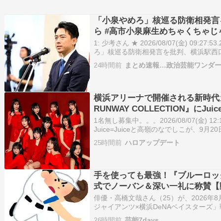
「小泉やめろ」核巡る防衛相発言
ら #高市小泉麻生めちゃくちゃじ
1: 少考さん ★ 2026/08/07(金) 09:27:5
ろ」核巡る防衛相発言を批判、横浜駅西
の正体 高市政権考 | 神奈川新聞 神奈川新聞 
24時間前
まとめ速報…政治芸能ワンダ
核巡る防衛相発言を…
横浜アリーナで開催される新時代ガ
RUNWAY COLLECTION』にJui
定！！！！！！！
1名無し募集中。。。2026/08/07(金) 12
Juice=Juiceと高嶺のなでしこが、9
される 「第4回 IDOL RUNWAY COLLECT
25時間前
ハロアップデート
Supp…
手を使っても最強！『ブルーロッ
式でノーバン＆深い一礼に称賛【
俳優・高橋文哉さん（25）が、2026年
ジャイアンツ×横浜DeNAベイスターズ
ルピッ...
26時間前
芸能7days