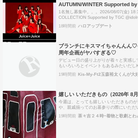
AUTUMN/WINTER Supported
【Juice=Juice】出演決定！
1名無し募集中。。。2026/08/07(金) 18:32
COLLECTION Supported by TGC @ido
(日) 開催／ 第4回 IDOL RUNWAY COLL
18時間前
ハロアップデート
ブランチにキスマイちゃんんん♡
周年企画がヤバすぎる♡
デビュー日の盛り上がりが着々と実感してき
もいろいろとイベントもあるみたいだしKis-My-F
IS ･･････U-NEXTで独占ライブ配信????‍♀️
19時間前
Kis-My-Ft2玉森裕太くんが
3,91…
嬉しい いただきもの（2026年 8
今週は、とっても嬉しい いただきものが
や、親戚揃ってのお墓参りの際にいただ
挙にご紹介させていただきますね。 ケ
19時間前
茶々吉２４時−着物と歌劇とわ
たん」まずはこちら、和洋の魅力がギュ
ンスには、キャ…