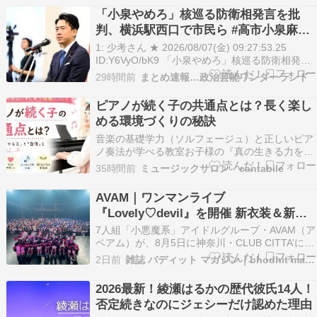
年度の第107回大会についてはこちら、優勝は沖
「小泉やめろ」核巡る防衛相発言を批
縄県代表の沖縄尚学が初優勝を飾りました。 出
判、横浜駅西口で市民ら #高市小泉麻生
場…
めちゃくちゃじゃんニュースdeプロテス
1: 少考さん ★ 2026/08/07(金) 09:27:53.25
ト
ID:Y6VyO/bK9 「小泉やめろ」核巡る防衛相発言
を批判、横浜駅西口で市民らスタンディング 時代
29時間前
まとめ速報…政治芸能ワンダーランド
の正体 高市政権考 | 神奈川新聞 神奈川新聞 […]
The post 「小泉やめろ」核巡る防衛相発言を…
ピアノが続く子の共通点とは？長く楽し
める環境づくりの秘訣
音楽の基礎学力（ソルフェージュ）と正しいピア
ノ奏法が学べる教室お子様の『真の生きる力を育
てる』音楽教室神奈川県横須賀市三春町 京浜急行
35時間前
ミュージックサロン cantabile
線「堀ノ内」徒歩７分スタインウェイでピアノレ
ッスンピアノ・ソルフェージュ教室 カンタービレ
AVAM｜ワンマンライブ
ブログにお越し頂き誠にありがとうございます。
『Lovely♡devil』を開催 新衣装＆新曲
☆:;;…
お披露目、1stミニアルバム＆立川ステ
7人組「小悪魔系」アイドルグループ・AVAM（ア
ージガーデン公演も決定
ベアム）が、8月5日に神奈川・CLUB CITTA’にて
ワンマンライブ『Lovely♡devil』を開催した。 ラ
2日前
雑誌 バディット マガジン｜bhodhit magazine
イブは、初披露となる新曲「Lovely♡devil」で幕
を […]
2026最新！綾瀬はるかの歴代彼氏14人！
否定続きなのにジェシーだけ認めた理由