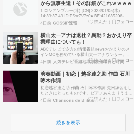
から無事生還！その詳細がこれｗｗｗｗ
1 ロシアンブルー(茸) [CN] 2023/01/05(木)
14:33:37.43 ID:PSsr7V7z0● BE:421685208-
2BP(4000) p class="ent_body_p ent_kyocho ">
4日前
GOSSIP速報
sssp://img.5ch.net/ico/s…
横山太一アナは退社？異動？おかえり卒
業理由についても！
ABCテレビで夕方の情報番組newsおかえりのメ
インMCを務めている横山太一アナウンサー。
2026年8月31日（月）からおかえりがリニューア
4日前
人気テレビ番組地域別放送曜日と時間
ルすることになり、8月28日（金）でおかえりを
卒業（事実上降板）することになりました。 代わ
演奏動画｜初恋｜越谷達之助 作曲 石川
りにこの春までおはよう朝日ですのメインMCを
啄木作詞
務…
初恋越谷達之助 作曲 石川啄木作詞 先日練習をし
たときにとったものです。ピアノあんまりうまく
ないです！ 右手突き指してていたかったｗ
4日前
Chansons de Blilitis
youtu.be あかるいけどちょっと痛みを伴う曲で
す。 私はいつも、こういう曲をとてもうれしそう
に歌ってるなと思います笑 横浜市の綱島・東神奈
川…
続きを表示