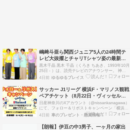
嶋﨑斗亜ら関西ジュニア5人の24時間テ
レビ大抜擢とチャリTシャツ姿の最新姿
にファン大騒然！
黒木千晶 黒木 千晶（くろき ちあき、1993年10月
25日 - ）は、読売テレビのアナウンサー。 神奈
川県横浜市生まれ。小学生の時に見たドラマの影
4日前
ゆるゆるプレイス
響で役者を目指す。中学生の時に受けたオーディ
ションは数十回に及び、全て不合格となった。役
サッカー J1リーグ 横浜F・マリノス観戦
者になる道を諦めるまで、俳優養成所にも通っ…
ペアチケット（8月22日・ヴィッセル神
戸 / 9月2日・京都サンガ）が当たる！日
日産神奈川のXアカウント（@nissankanagawa）
産神奈川（2026年8月8日まで）
にて、フォロー＆リポストキャンペーン「横浜
F・マリノス観戦チケットプレゼント第2弾」を実
4日前
車のプレゼント・懸賞情報！
施しています。 抽選で計10組20名様（各5組10名
様）に、「サッカー 2026/27 明治安田J1リーグ
【朗報】伊豆の中3男子、一ヶ月の家出
第3節 横浜F・マリノス …