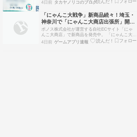
リーナ！！！やったー(≧∀≦)こりゃ楽しみだそし
4日前
タカヤノリコのブログ
て先日生まれた孫を見に神奈川へすいません、面
会用のカード返すの忘れました 次の1ヶ月検診の
「にゃんこ大戦争」新商品続々！埼玉・
時にでも ただお見舞いに来ただけなのに、夕食ご
神奈川で「にゃんこ大商店出張所」開催
馳走に…
決定
ポノス株式会社が運営する自社ECサイト「にゃ
んこ大商店」で新商品を発売中。 「にゃんこ大戦
争」、「パズルで豊作！にゃんこ村」、Webマン
4日前
ゲームアプリ速報
ガ「ネコテン」からの新商品が登場。 TSUTAYA
レイクタウンとららぽーと横浜 TO…