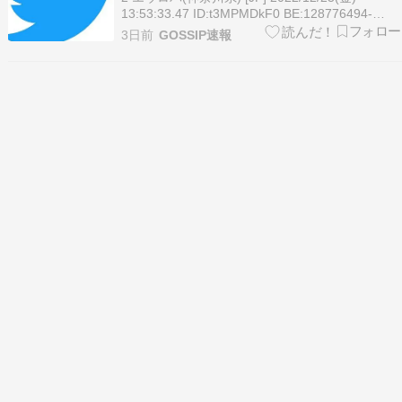
13:53:33.47 ID:t3MPMDkF0 BE:128776494-
2BP(9500) sssp://img.5ch.net/ico/nida.gif >>1 ・
3日前
GOSSIP速報
マスク就任以前 Twitterに有名人の誕生…