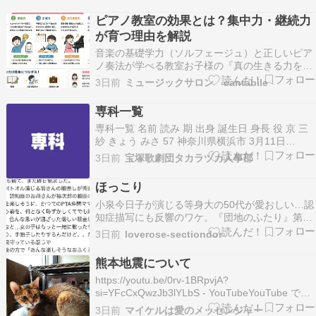
ピアノ教室の効果とは？集中力・継続力
が育つ理由を解説
音楽の基礎学力（ソルフェージュ）と正しいピア
ノ奏法が学べる教室お子様の『真の生きる力を育
てる』音楽教室神奈川県横須賀市三春町 京浜急行
3日前
ミュージックサロン cantabile
線「堀ノ内」徒歩７分スタインウェイでピアノレ
ッスンピアノ・ソルフェージュ教室 カンタービレ
専科一覧
ブログにお越し頂き誠にありがとうございます。
専科一覧 名前 読み 期 出身 誕生日 身長 役 京 三
☆:;;…
紗 きょう みさ 57 神奈川県横浜市 3月11日
155cm 娘 汝鳥 伶 なとり れい 57 大阪府吹田市 4
3日前
宝塚歌劇団タカラヅカ人事部
月20日 164cm 男 一樹 千尋 いつき ちひ […]
ほっこり
小泉今日子が演じる等身大の50代が愛おしい…認
知症描写にも反響のワケ。『団地のふたり』第3
話レビュー（映画チャンネル）のコメント一覧 -
3日前
loverose-sectiondor
Yahoo!ニュース小泉今日子・小林聡美主演『団地
のふたり』（NHK総合）。幼なじみ二人と、夕日
熊本地震について
野団地に住む人たちとの穏やかな日常が描かれ
https://youtu.be/0rv-1BRpvjA?
る…
si=YFcCxQwzJb3lYLbS - YouTubeYouTube でお
気に入りの動画や音楽を楽しみ、オリジナルのコ
3日前
マイケルは愛のメッセンジャー