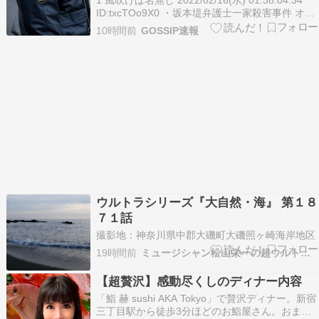
1 風吹けば名無し 2022/02/16(水) 01:38:04.34
ID:txcTOo9X0 ・坂本堤弁護士一家殺害事件 オウ
ム真理教が弁護士一家（坂本氏、妻、子供1歳）
10時間前
GOSSIP速報
を全員殺害した事件。 神奈川県警は坂本弁護士に
不祥事を暴かれていたという過去をもっていたた
め、殺害された…
ウルトラシリーズ『大自然・海』 第１８
７１話
撮影地：神奈川県中郡大磯町大磯照ヶ崎海岸地区
19時間前
ミュージシャン松山栄一の超ウルトラ基地
【超贅沢】感動尽くしのディナー内容
「鮨 赫 sushi AKA Tokyo」で贅沢ディナー。新宿
三丁目駅から徒歩3分ほどのお鮨屋さん。おまか