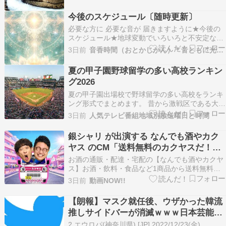
ンテンツをアップロードして友だちや家族、世界
中の人たちと共有しましょう。youtu.be地震につ
今後のスケジュール〔随時更新〕
い…
必要な方に 必要な音が 届きますように★今後の
スケジュール★地球変動でいろいろと不安定な
日々が続いていますねそんなときほどカラダとコ
3日前
音香時間（おとかじかん）＊音ともに光をひろげるために
コロを整えるようにしたいものです一日一日を大
切に少しでも爽やかに健やかに過ごす手助けとし
夏の甲子園野球留学の多い高校ランキン
て音の力やヨガを活用していただければと思いま
グ2026
すセッションや…
夏の甲子園出場校で野球留学の多い高校をランキ
ング形式でまとめます。 昔から激戦区である大阪
府や甲子園の地元兵庫県から他の都道府県に野球
3日前
人気テレビ番組地域別放送曜日と時間
留学する生徒が最も多く、次いで東京都・神奈川
県・愛知県など激戦区の出身者ほど地元の高校を
銀シャリ が出演する なんでも酒やカク
避けて、県外の高校に野球留学する生徒が多いで
ヤス のCM「送料無料のカクヤスだ！」
す。 プロ野球…
篇
お酒の通販・配達・宅配の【なんでも酒やカクヤ
ス】お酒・飲料・食品など1商品から送料無料で
当日配送！ ビール・チューハイ・ワインなどお酒
3日前
動画NOW!!
は2,500種以上の品揃え。お届けは最短60分～、1
時間ごとの指定、冷やしてお届けも可能です。年
【朗報】マスク就任後、ウザかった韓流
会費・追加料金なしで安心です。※即日配送など
推しサイドバーが消滅ｗｗｗ日本芸能人
のサ…
だけになった件ｗｗｗｗ
2 エウロパ(神奈川県) [JP] 2022/12/23(金)