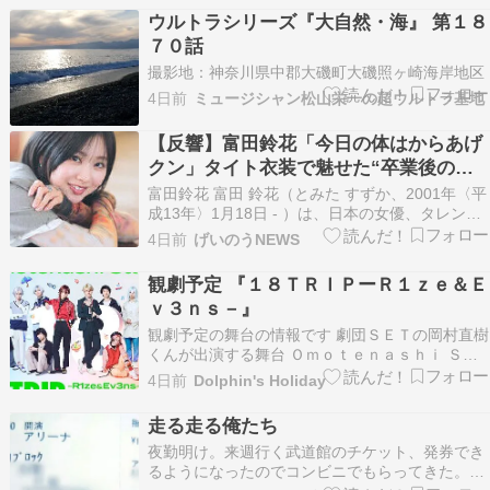
ッスンピアノ・ソルフェージュ教室 カンタービレ
ウルトラシリーズ『大自然・海』 第１８
ブログにお越し頂き誠にありがとうございます。
７０話
☆:;;…
撮影地：神奈川県中郡大磯町大磯照ヶ崎海岸地区
4日前
ミュージシャン松山栄一の超ウルトラ基地
【反響】富田鈴花「今日の体はからあげ
クン」タイト衣装で魅せた“卒業後の変
化”
富田鈴花 富田 鈴花（とみた すずか、2001年〈平
成13年〉1月18日 - ）は、日本の女優、タレント
であり、女性アイドルグループ・日向坂46の元メ
4日前
げいのうNEWS
ンバーである。神奈川県出身。TRUSTAR所属。
「スーパーフォーミュラ広報大使」、「ABEMA
観劇予定 『１８ＴＲＩＰーＲ１ｚｅ＆Ｅ
モータースポーツアンバサダー」と…
ｖ３ｎｓ－』
観劇予定の舞台の情報です 劇団ＳＥＴの岡村直樹
くんが出演する舞台 Ｏｍｏｔｅｎａｓｈｉ Ｓｔ
ａｇｅ 『１８ＴＲＩＰーＲ１ｚｅ＆Ｅｖ３ｎｓ
4日前
Dolphin's Holiday
－』が ８月２５日（火）から８月３０日（日）の
日程で上演されます Omotenashi Stage18TRIP-
走る走る俺たち
R1ze&Ev3ns- 202…
夜勤明け。来週行く武道館のチケット、発券でき
るようになったのでコンビニでもらってきた。ア