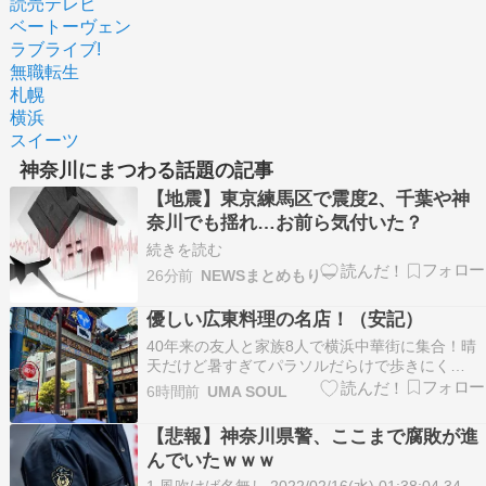
読売テレビ
ベートーヴェン
ラブライブ!
無職転生
札幌
横浜
スイーツ
神奈川にまつわる話題の記事
【地震】東京練馬区で震度2、千葉や神
奈川でも揺れ…お前ら気付いた？
続きを読む
26分前
NEWSまとめもりー
優しい広東料理の名店！（安記）
40年来の友人と家族8人で横浜中華街に集合！晴
天だけど暑すぎてパラソルだらけで歩きにく
い・・・山手に住む悪友の幹事で選んだお店は安
6時間前
UMA SOUL
記（アンキ）創業して94年の歴史を誇る広東料理
店！静かに食事が出来るお座敷を予約してくれま
【悲報】神奈川県警、ここまで腐敗が進
した・・・予め予約してくれたのが4500円のコー
んでいたｗｗｗ
ス料理！まず…