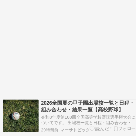
2026全国夏の甲子園出場校一覧と日程・
組み合わせ・結果一覧【高校野球】
令和8年度第108回全国高等学校野球選手権大会に
ついてです。 出場校一覧と日程・組み合わせ・結
果を優勝校までご紹介します。 今年度の選手宣誓
29時間前
マーサトピック
は、八王子実践高校・矢澤陵磨選手です。 令和7