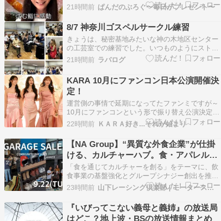
せコース28,000円(税込)を堪能。 甲殻類アレルギ
21時間前
ぱんだのぶろぐ〜毎日がプレゼント〜
ーがある為、一部メニューをアレンジ頂いてま
す。 極上の玉露茶に丁寧な和食の時間。 ◆帆立
8/7 神奈川ゴスペルサークル練習
の磯部と翡翠茄子のあんかけ◆香…
きょうは、秘密基地みたいな神の木地区センター
の工芸室での練習でした。いつものようにストレ
ッチと発声をして、Down By The Riverside を歌
21時間前
ラバログ
って練習開始！Bang Bang に入りました。復習
は、ソプラノはdarknessの音の流れ、アルトは、
KARA 10月にファンコン日本公演開催決
Alwayのアクセント…
定！
運営側の事情で延期になってたファンミですが～
10月にファンコンという形で振り替え公演決定＼
(^o^)／ メディア記事より ＞＞KARAの延期とな
22時間前
ＫＡＲＡ好き...それが始まり
っていたファンミ、秋にファンコンとして開催決
定「GRAND FINALE」KARAが10月23、24日に
【NA Group】“異質な外食企業”が仕掛
神奈川・横浜BUNTAIでファ…
ける、カルチャーハブ。食・アパレル・
モーターカルチャーが交差する
「食を通じてカルチャーを創る」をテーマに、飲
「GARAGE SALE COMMUNITY DAY
食事業の基盤強化とグループシナジー創出を推進
するNA Group株式会社は、グループが擁する
Vol.2」を9月22日に開催決定！
23時間前
山下レーシング倶楽部 | モータースポーツ応援番組
「CLASSICAL INC. RACING TEAM」主導のも
と、2026年9月22日（火・祝）、神奈川県川崎北
『いびってこない義母と義姉』の放送局
部にて、コミュニティイベント…
はどこ？地上波・BSの放送情報まとめ