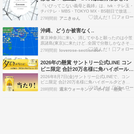
『いびってこない義母と義姉』は、tvk・テレ玉・
チバテレ・MBS・TOKYO MX・BS朝日で放送さ
れています。 最速の地上波放送は毎週水曜23時
27時間前
アニきゅん
30分から。BS朝日でも視聴できますが、週によ
って放送曜日や時間が変更される場合があるた
沖縄、どうか被害なく..
め、録画前には最新の番組表を確認しておくのが
東京神奈川に来い、消してやると願ったのは小笠
確…
原諸島(東京)に来たけど..全国で分散しかなさそう
だ。
27時間前
loverose-sectiondor
2026年の懸賞 サントリー公式LINE コン
ビニ限定 合計20万名様に角ハイボール夕
どきが当たる!に当選 8/7 update
2026年8月7日(金)サントリー公式LINEで、コン
ビニ限定 合計20万名様に角ハイボール夕どきが
当たる!に当選した。2026年7月30日(木)サントリ
28時間前
週末ウォーキング・ポイ活・懸賞・クーポンのメモ等
ー公式HPキャンペーン で、-196[イチキューロク]
5% 350ml缶の無料引換えクーポンが当選した。
2026年7月22日…