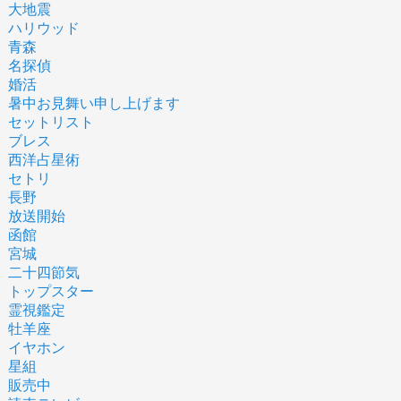
大地震
ハリウッド
青森
名探偵
婚活
暑中お見舞い申し上げます
セットリスト
ブレス
西洋占星術
セトリ
長野
放送開始
函館
宮城
二十四節気
トップスター
霊視鑑定
牡羊座
イヤホン
星組
販売中