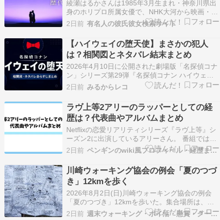
綾瀬はるかさんは1985年3月生まれ・神奈川県出
身のホリプロ所属女優で、NHK大河から映画・
CMまで第一線で活躍する国民的女優として知ら
2日前
有名人の彼氏彼女検索サイト
れています。 清純派のイメージが強く、デビュー
以来すべての熱愛報道を否定してきましたが、
【ハイウェイの堕天使】まさかの犯人
2024年7月のジェシーさん報道で唯一その流れが
は？相関図とネタバレ結末まとめ
変わり…
2026年4月10日に公開された劇場版「名探偵コナ
ン」シリーズ第29弾『名探偵コナン ハイウェイ
の堕天使』。神奈川県・横浜を舞台に、謎の黒い
2日前
みるからレコ
バイク「ルシファー」を巡るミステリーサスペン
スです。この記事では、登場人物の相関図とキャ
ラヴ上等2アリーのラッパーとしての経
スト情報、そして結末までのネタバレをまとめて
歴は？代表曲やアルバムまとめ
解説しま…
Netflixの恋愛リアリティシリーズ『ラヴ上等』シ
ーズン2に出演しているアリーさん。 番組では、
元自衛隊のラッパー兼モデルとして紹介され、
2日前
ペンギンのwiki風プロフィール・経歴まとめ
「感情むき出し 純愛ライマー」というキャッチコ
ピーが付けられています。 恋愛では繊細で感情豊
川崎ウォーキング協会の例会「夏のつづ
かな姿を見せていますが、番組へ出演する何年も
き」12kmを歩く
前…
2026年8月2日(日)川崎ウォーキング協会の例会
「夏のつづき」12kmを歩いた。集合場所は、横
浜市営地下鉄センター北駅北口1分のセンター北
2日前
週末ウォーキング・ポイ活・懸賞・クーポンのメモ等
駅前広場。前日の熱中症警戒アラート発令のた