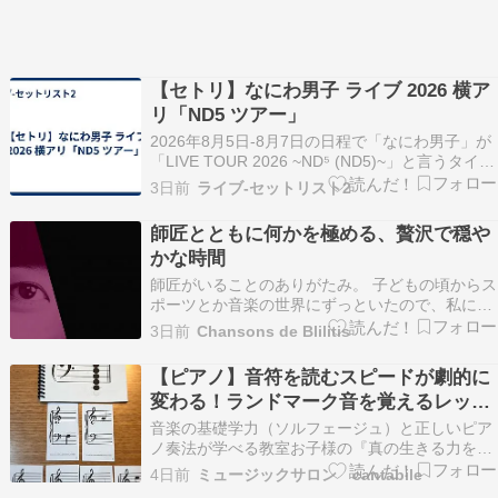
【セトリ】なにわ男子 ライブ 2026 横ア
リ「ND5 ツアー」
2026年8月5日-8月7日の日程で「なにわ男子」が
「LIVE TOUR 2026 ~ND⁵ (ND5)~」と言うタイト
ル名のツアー コンサート ライブ 公演を「横浜ア
3日前
ライブ-セットリスト2
リーナ 横アリ 神奈川県 横浜市」で開催したらし
いよ。 インターネット上で話題になってたから、
師匠とともに何かを極める、贅沢で穏や
この公演のネタバレ…
かな時間
師匠がいることのありがたみ。 子どもの頃からス
ポーツとか音楽の世界にずっといたので、私には
長い時間、師匠がいるのが当たり前の生活をして
3日前
Chansons de Blilitis
きました。 大変ありがたいことに何人もの良い師
に巡り会えたと思っています。 何をやるかより、
【ピアノ】音符を読むスピードが劇的に
誰とやるか、が私にとっては大事で、スポーツだ
変わる！ランドマーク音を覚えるレッス
ろうと音楽…
ン
音楽の基礎学力（ソルフェージュ）と正しいピア
ノ奏法が学べる教室お子様の『真の生きる力を育
てる』音楽教室神奈川県横須賀市三春町 京浜急行
4日前
ミュージックサロン cantabile
線「堀ノ内」徒歩７分スタインウェイでピアノレ