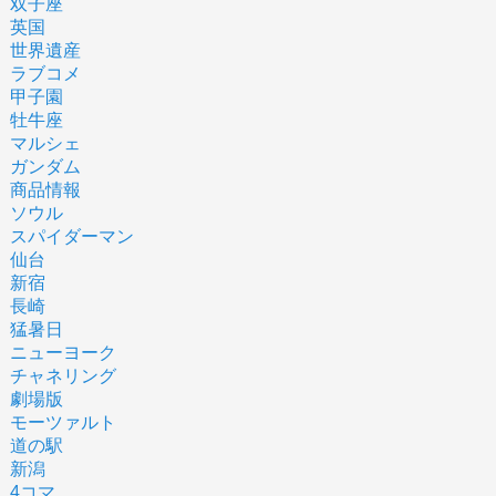
双子座
英国
世界遺産
ラブコメ
甲子園
牡牛座
マルシェ
ガンダム
商品情報
ソウル
スパイダーマン
仙台
新宿
長崎
猛暑日
ニューヨーク
チャネリング
劇場版
モーツァルト
道の駅
新潟
4コマ