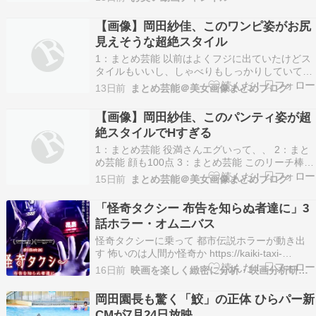
レッドシューズ海野 ほか
【画像】岡田紗佳、このワンピ姿がお尻
見えそうな超絶スタイル
1：まとめ芸能 以前はよくフジに出ていたけどス
タイルもいいし、しゃべりもしっかりしていて私
は好きですけどね。 2：まとめ芸能 スタイルが良
13日前
まとめ芸能＠美女画像まとめブログ
いだけで人生どんだけ得しているんだろう、と真
剣に思うわ。 3：まとめ芸能 芸能人って見られる
【画像】岡田紗佳、このパンティ姿が超
仕事だから、“見せる事で仕事に繋がるなら！”っ
絶スタイルでHすぎる
て…
1：まとめ芸能 役満さんエグいって、、 2：まと
め芸能 顔も100点 3：まとめ芸能 このリーチ棒
が！ 4：まとめ芸能 性格悪そうなのも最高よね
15日前
まとめ芸能＠美女画像まとめブログ
5：まとめ芸能 たまには満貫ボディ゙ーとかハネ
満ボディーとか見たいんだけど 6：まとめ芸能 身
「怪奇タクシー 布告を知らぬ者達に」3
体は役満、顔は5200
話ホラー・オムニバス
怪奇タクシーに乗って 都市伝説ホラーが動き出
す 怖いのは人間か怪奇か https://kaiki-taxi-
hukoku.com 7月24日の金曜日から、エムエフピ
16日前
映画を楽しく緻密に分析・映画分析研究所
クチャーズの配給により、ヒューマントラストシ
ネマ渋谷ほか、8月7日からテアトル梅田ほか、全
岡田園長も驚く「鮫」の正体 ひらパー新
国順次のロードショー。本…
CMが7月24日放映