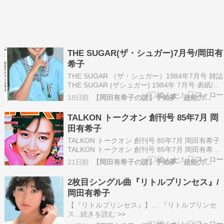
THE SUGAR(ザ・シュガー)7月号/岡田有
希子
THE SUGAR （ザ・シュガー）1984年7月号 雑誌
THE SUGAR (ザシュガー) 1984年 7月号 表紙/薬
師丸ひろ子 岡田有希子 わらべ 荻野目洋子 富田靖
18日前
【岡田有希子の謎】予知夢・超能力…
子 原田知世 工藤夕貴 可愛かずみ 他 ...続きを読む
>>
TALKON トークオン 創刊号 85年7月 岡
田有希子
TALKON トークオン 創刊号 85年7月 岡田有希子
TALKON トークオン 創刊号 85年7月 岡田有希子
荻野目洋子 松本典子 斉藤由貴 本田美奈子 浅香唯
21日前
【岡田有希子の謎】予知夢・超能力…
歌手 六本木純情 ダンシングヒー...続きを読む >>
2枚目シングル曲『リトルプリンセス』/
岡田有希子
【『リトルプリンセス』】… 『リトルプリンセ
ス...続きを読む >>