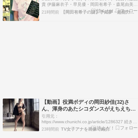
貴 伊藤麻衣子・早見優・岡田有希子・森尾由美・
加藤香子・フローレンス芳賀 鳥越マリ、他 続き
21時間前
【岡田有希子の謎】予知夢・超能力…
を読む >>
【動画】役満ボディの岡田紗佳(32)さ
ん、渾身のあたシコダンスがえちえちだ
と話題にｗｗｗｗｗｗ
引用元：
https://www.chunichi.co.jp/article/1286327 続きを
読む
23時間前
TV女子アナを画像で紹介