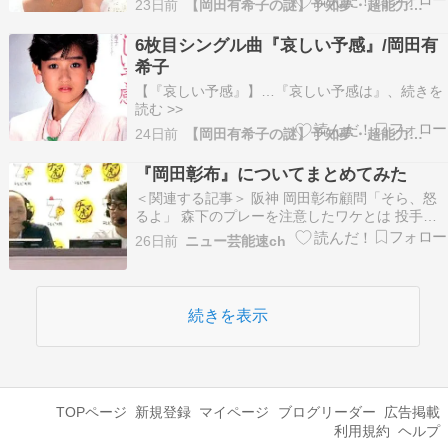
23日前
【岡田有希子の謎】予知夢・超能力…
6枚目シングル曲『哀しい予感』/岡田有
希子
【『哀しい予感』】…『哀しい予感は』、続きを
読む >>
24日前
【岡田有希子の謎】予知夢・超能力…
『岡田彰布』についてまとめてみた
＜関連する記事＞ 阪神 岡田彰布顧問「そら、怒
るよ」 森下のプレーを注意したワケとは 投手の
気持ちを慮る「すごい気にするピッチャーもいて
26日前
ニュー芸能速ch
るから」 「中日２－５阪神」（１４日、バンテリ
ンドーム） 前阪神監督の岡田彰布オーナー付顧問
がテレビ大阪「ナマ虎スタジアム」で解説を務め
た。 …
続きを表示
TOPページ
新規登録
マイページ
ブログリーダー
広告掲載
利用規約
ヘルプ