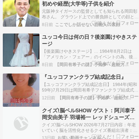
初めや経歴(大学等)子供を紹介
元阪神タイガースの監督としても知られる岡田彰
布さん。 グラウンド上での勝負師としての顔とは
対照的に、家庭では良き夫・良き父親としての一
8日前
ここでしか話せない芸能人の素顔
面を持っています。 今回はそんな岡田彰布さんを
公私にわたって支え続けてきた嫁・陽子さんにつ
ユッコ今日は何の日？後楽園けやきステ
いて、馴れ初めや出身大学、子供のことまで詳し
ージ
くまとめまし…
【後楽園けやきステージ】… 1984年8月2日は
「アメリカン・フェアー」のイベントの為、後楽
園けやきステージにて 岡田有希子さんのトークイ
8日前
【岡田有希子の謎】予知夢・超能力…
ンタビューとミニコンサートが開催されました。
続きを読む >>
『ユッコファンクラブ結成記念日』
【ユッコファンクラブ結成記念日】 1984年(昭和
59年)7月29日は岡田有希子ファンクラブ結成式の
記念日です 。 東京都稲城市と神奈川県川崎市多
12日前
【岡田有希子の謎】予知夢・超能力…
摩区にまたがる「よみうりランド」にて...続きを
読む >>
クイズ!脳ベルSHOW ゲスト：阿川泰子
岡安由美子 羽場裕一 レッドシューズ海
野 7月27日
クイズ!脳ベルSHOW 2026年7月27日内容：年老
いていく脳を活性化させるクイズ番組出演者：岡
田圭右 川野良子 阿川泰子 岡安由美子 羽場裕一
13日前
お笑い動画チャンネル