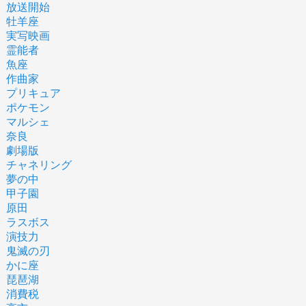
放送開始
牡羊座
実写映画
霊能者
魚座
作曲家
プリキュア
ポケモン
マルシェ
奈良
劇場版
チャネリング
夢の中
甲子園
原田
ラスボス
演技力
鬼滅の刃
かに座
琵琶湖
消費税