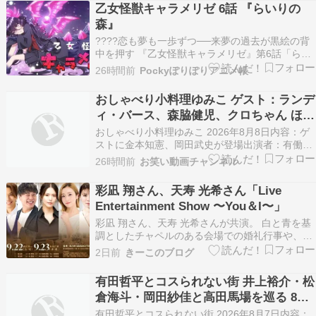
乙女怪獣キャラメリゼ 6話 『らいりの
森』
????恋も夢も一歩ずつ──来夢の過去が黒絵の背
中を押す 『乙女怪獣キャラメリゼ』第6話「らい
りの森」感想｜勇気をくれた憧れと、新たに動き
26時間前
Pockyぽりぽりアニメ帳
出す恋 ????作品情報 項目 内容 作品名 乙女怪獣
キャラメリゼ 話数 第6話 サブタイトル らいりの
おしゃべり小料理ゆみこ ゲスト：ランデ
森 放送時期 2026年夏アニメ ジャ…
ィ・バース、森脇健児、クロちゃん ほか
8月8日
おしゃべり小料理ゆみこ 2026年8月8日内容：ゲ
ストに金本知憲、岡田武史が登場出演者：有働由
美子 ランディ・バース 槙原寛己 森脇健児 増田英
26時間前
お笑い動画チャンネル
彦 クロちゃん
彩凪 翔さん、天寿 光希さん「Live
Entertainment Show 〜You＆I〜」
彩凪 翔さん、天寿 光希さんが共演。 白と青を基
調としたチャペルのある会場での婚礼行事や、法
人利用での会場、 コンサートやイベント目的での
2日前
きーこのブログ
会場と、３種類の会場があり赤坂駅近くのお洒落
な会場。 本公演は、お食事とショーの構成です。
有田哲平とコスられない街 井上裕介・松
歌とパフォーマンスが楽しみですね。 最大着席数
倉海斗・岡田紗佳と高田馬場を巡る 8月7
１２…
日
有田哲平とコスられない街 2026年8月7日内容：