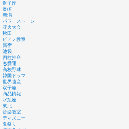
獅子座
長崎
新潟
パワーストーン
花火大会
秋田
ピアノ教室
新宿
池袋
四柱推命
恋愛運
高校野球
韓国ドラマ
世界遺産
双子座
商品情報
水瓶座
東北
音楽教室
ディズニー
夏祭り