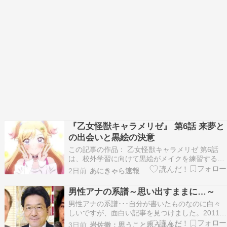
2026【公式】デックス東京ビーチシーサイドモー
ルに向かう。…
『乙女怪獣キャラメリゼ』 第6話 来夢と
の出会いと黒絵の決意
この記事の作品： 乙女怪獣キャラメリゼ 第6話
は、校外学習に向けて黒絵がメイクを練習すると
ころから始まる。奥多摩湖で楽しく過ごすはずの
2日前
あにきゃら速報
一日に、らいりーがかつて片想いしていた岡田が
現れた。しかも岡田は、目の前にいるのが誰かも
男性アナの系譜～思い出すままに…～
気づかないまま彼女を口説き、彼女の話をする。
男性アナの系譜･･･自分が書いたものなのに白々
らいりーのメ…
しいですが、面白い記事を見つけました。2011年
の記事ですから若い人には“登場人物”になじみが
3日前
岩佐徹：思うこと思うままに