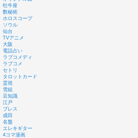
牡牛座
数秘術
ホロスコープ
ソウル
仙台
TVアニメ
大阪
電話占い
ラブコメディ
ラブコメ
セトリ
タロットカード
霊視
雪組
豆知識
江戸
ブレス
成田
名盤
エレキギター
4コマ漫画