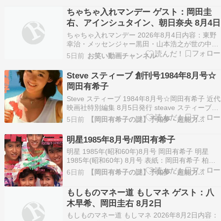
山乃愛／【個人的評価】★★★☆☆ ...
ちゃちゃ入れマンデー ゲスト：岡田圭
右、アインシュタイン、朝日奈央 8月4日
ちゃちゃ入れマンデー 2026年8月4日内容：東野
幸治・メッセンジャー黒田・山本浩之が世の中の
あらゆるものに関西目線でちゃちゃを入れる情報
5日前
お笑い動画チャンネル
トークバラエティ出演者：東野
Steve スティーブ 創刊号1984年8月号☆
岡田有希子
Steve スティーブ 1984年8月号☆岡田有希子 近代
映画社特別編集 8月5日発行 steave スティーブ
1984年8月 表紙/石川秀美 岡田有希子 水着、石川
5日前
【岡田有希子の謎】予知夢・超能力…
秀美 水着、財前直見 ...続きを読む >>
明星1985年8月号/岡田有希子
明星 1985年(昭和60年)8月号 岡田有希子 明星
1985年(昭和60年) 8月号 表紙：岡田有希子 柏原
芳恵 少年隊 長山洋子 堀ちえみ 近藤真彦 中森明
6日前
【岡田有希子の謎】予知夢・超能力…
菜 田原俊彦 小泉今日子 シブがき隊 アイド...続き
を読む >>
もしものマネー道 もしマネ ゲスト：八
木早希、岡田圭右 8月2日
もしものマネー道 もしマネ 2026年8月2日内容：