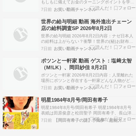
もしもに備えてお金のターニングポイントを学ぶ
マネー活用バラエティ出演者：石井亮次 八木早希
7日前
お笑い動画チャンネル
岡田圭右
世界の給与明細 動画 海外進出チェーン
店の給料調査SP 2026年8月2日
世界の給与明細 2026年8月2日内容：ナゼ日本人
の給料は上がらない？衝撃！世界の(秘)お財布事
情出演者： 藤本美貴 水谷隼、岡田圭右、パック
7日前
お笑い動画チャンネル
ン、小倉優子 ほか
ポツンと一軒家 動画 ゲスト：塩﨑太智
（M!LK）、岡田紗佳 8月2日
ポツンと一軒家 2026年8月2日内容：人里離れた
場所にポツンと存在する一軒家どんな人物がどん
な理由で暮らしているのかを徹底調査出演者：所
7日前
お笑い動画チャンネル
ジョージ 林修 塩﨑太智（M!L
明星1984年8月号/岡田有希子
明星1984年8月号/岡田有希子 明星1984年8月号
表紙は田原俊彦と松田聖子 岡田有希子、長山洋
子、渡辺桂子、加藤香子、山本ゆかり、松本友里
7日前
【岡田有希子の謎】予知夢・超能力…
ほか 続きを読む >>