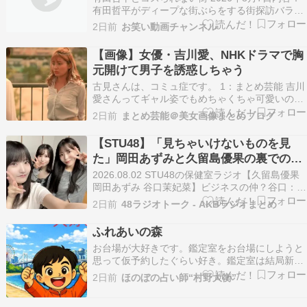
有田哲平がディープな街ぶらをする街探訪バラエ
ティ出演者：有田哲平 井上裕介 松倉海斗 岡田紗
2日前
お笑い動画チャンネル
佳
【画像】女優・吉川愛、NHKドラマで胸
元開けて男子を誘惑しちゃう
古見さんは、コミュ症です。 1：まとめ芸能 吉川
愛さんってギャル姿でもめちゃくちゃ可愛いのか
よ……聞いてないぞ…… 2：まとめ芸能 ええ？！
2日前
まとめ芸能＠美女画像まとめブログ
めっちゃ可愛いけど 3：まとめ芸能 すごい美人ハ
ーフだよね？ 4：まとめ芸能 芸名にしては特徴が
【STU48】「見ちゃいけないものを見
なさすぎる名前 5：まとめ芸能 あの天才子…
た」岡田あずみと久留島優果の裏での関
係に先輩も戸惑う
2026.08.02 STU48の保健室ラジオ【久留島優果
岡田あずみ 谷口茉妃菜】ビジネスの仲？谷口：2
人は最近どうですか？私から見たら結構仲良いか
2日前
48ラジオトーク - AKBラジオまとめ
なみたいな。岡田：まあでも一応ビジネスみたい
な感じで。谷口：やっぱそうだよね。ビジネスの
ふれあいの森
仲やなって思ってたんよね。久留島：思ってま…
お台場が大好きです。鑑定室をお台場にしようと
思って仮予約したぐらい好き。鑑定室は結局新宿
だけど遊びには行く。今日もお台場に来ました。
2日前
ほのぼの占い師“村野大衡”
カブトムシやクワガタが好きだからそれも見た
い。カブトクワガタふれあいの森 in お台場