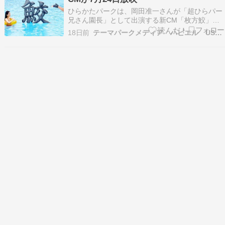
ひらかたパークは、岡田准一さんが「超ひらパー
兄さん園長」として出演する新CM「枚方鮫」篇
を、2026年7月24日から関西地区で放...
18日前
テーマパークメディア ハピエル USJ情報