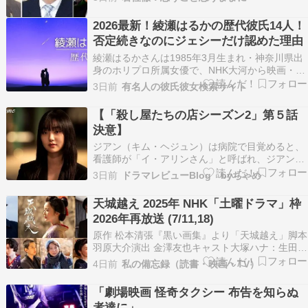
ないかもしれませんが、アナウンサーOBとして
の私に“見る目”があったかなかったかが分かりま
2026最新！綾瀬はるかの歴代彼氏14人！
す。ｗ ご笑読を。1929年(昭和4年)の六大学野…
否定続きなのにジェシーだけ認めた理由
綾瀬はるかさんは1985年3月生まれ・神奈川県出
身のホリプロ所属女優で、NHK大河から映画・
CMまで第一線で活躍する国民的女優として知ら
3日前
有名人の彼氏彼女検索サイト
れています。 清純派のイメージが強く、デビュー
以来すべての熱愛報道を否定してきましたが、
【「殺し屋たちの店シーズン2」第５話
2024年7月のジェシーさん報道で唯一その流れが
決意】
変わり…
ジアン（キム・ヘジュン）は病院で目覚めると、
看護師が「イ・アリンさん」と呼ばれ、ジアンは
「アリンじゃないジアンよ。チョン・ジアン」と
3日前
ドラマレビューBlog byちゃめ
答え、新しい名前を用意されても、もう違う名前
は使わないとジアンは言った。名前を買えても何
天城越え 2025年 NHK「土曜ドラマ」枠
も変わらない。だったら本名で生きると。ジアン
2026年再放送 (7/11,18)
は、ウジン（ユ・…
原作 松本清張『黒い画集』より「天城越え」脚本
羽原大介演出 金澤友也キャスト大塚ハナ：生田絵
梨花 30年後のハナ：若村麻由美田島貞藏：岸谷
4日前
私の備忘録（読書・映画・TV）
五朗望月次郎：萩原聖人 少年期：末次寿樹土工：
奥野瑛太菊乃：岡田結実置屋の主人：菅原大吉置
「劇場映画 怪奇タクシー 布告を知らぬ
屋の女将：杏子次郎の母・望月キヨ：篠原ゆき子
者達に」