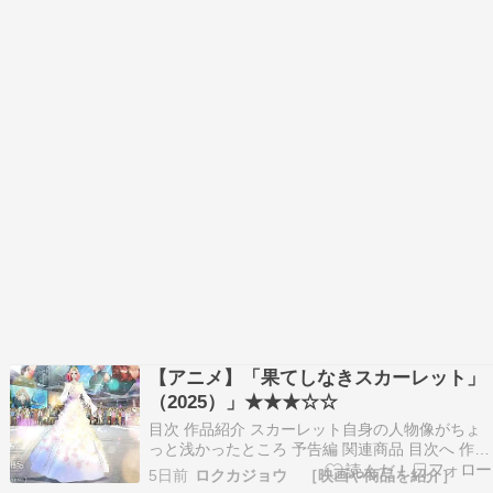
【アニメ】「果てしなきスカーレット」
（2025）」★★★☆☆
目次 作品紹介 スカーレット自身の人物像がちょ
っと浅かったところ 予告編 関連商品 目次へ 作品
紹介 【監督】細田守【出演】芦田愛菜／岡田将生
5日前
ロクカジョウ ［映画や商品を紹介］
／山路和弘／柄本時生／青木崇高／染谷将太／白