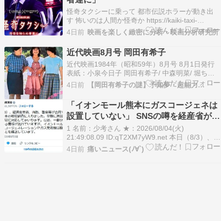
熊川…
怪奇タクシーに乗って 都市伝説ホラーが動き出
す 怖いのは人間か怪奇か https://kaiki-taxi-
hukoku.com 8月7日の金曜日から、エムエフピク
4日前
映画を楽しく緻密に分析・映画分析研究所
チャーズの配給により、テアトル梅田ほか、全国
順次のロードショー。本作は2026年製作の日本映
近代映画8月号 岡田有希子
画95分。文＝映画分析…
近代映画1984年（昭和59年）8月号 8月1日発行
表紙：小泉今日子 岡田有希子/ 中森明菜/ 堀ちえ
み/ 松田聖子/ 石川秀美/ 倉沢淳美 田原俊彦 近藤真
4日前
【岡田有希子の謎】予知夢・超能力…
彦 松本友...続きを読む >>
「イオンモール熊本にガスコージェネは
設置していない」 SNSの噂を経産省が否
定
1 名前：少考さん ★：2026/08/04(火)
21:49:08.09 ID:qT2XM7yW9.net 本日（8/3）、経
済産業省、消防、警察等が合同でイオンモール熊
4日前
痛いニュース(ﾉ∀`)
本の現場調査に入りました。早期に原因究明を行
い、適切に対応してまいります。なお、一部SNS
で事実と異なる情…