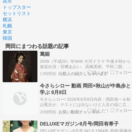
高市
トップスター
セットリスト
横浜
札幌
東京
韓国
岡田にまつわる話題の記事
篤姫
2008（平成20）年NHK 大河ドラマ 午後８時から
放送出演：宮﨑あおい、高橋英樹、平幹二朗、江
守徹、松坂慶子、堀北真希、堺雅人、瑛太、松田
13時間前
出航人の紹介しちゃいます
翔太、北大路欣也、平岳大、草刈正雄、玉木宏、
稲森いずみ、鶴田真由、高橋由美子、若村麻由
今さらシロー 動画 岡田×秋山が中島歩と
美、高畑淳子、星由里子、中村メイコ、余貴美
学ぶ 8月8日
子、小澤…
今さらシロー! 2026年8月8日内容：岡田准一＆秋
山竜次が、テストには出ないけど人生の役に立つ
情報を、全力で体験しながら学ぶバラエティ。出
20時間前
お笑い動画チャンネル
演者：岡田准一 秋山竜次
DELUXEマガジン8月号/岡田有希子
DELUXEマガジン8月号 NO.9 1984年 表紙/斉藤由