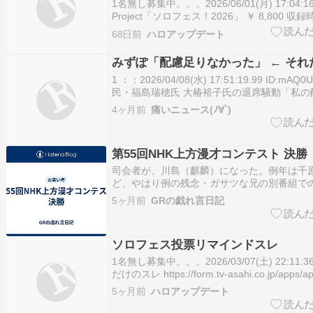
ディオコメンタリーもあります！
1名無し募集中。。。2026/06/01(月) 17:04:16.6
Project「ソロフェス！2026」 ￥ 8,800 収録
183分・Dsic2:約200分(予定) 2月28日(土
68日前
ハロアップデート
ネル1・スカパー！で放送された…
みずぽ「配慮足りなかった」 ← それ
1 ：：2026/04/08(水) 17:51:19.99 ID:mAQ0
民・福島瑞穂氏 大椿裕子氏の退席騒動「私の
った」…「仕切りは選挙本部」https://t.co/JOt
4ヶ月前
痛いニュース(ﾉ∀`)
の会見を巡っては、決選投票で敗れた大椿裕
第55回NHK上方漫才コンテスト 決勝
司会者が、川島（麒麟）になった。例年は千
ど、やはり例の残念・ガサツな兄の別番組で
切な発言で降板やな・・・審査員は、リンゴ
5ヶ月前
GRの戯れ言日記
エ・松嶋（元：オセロ）・久保田・奥田・の
氏が今年からおらず、松嶋尚美～っ？松竹枠
嶋はもう…
ソロフェス投票リマインドスレ
1名無し募集中。。。2026/03/07(土) 22:11:3
だけのスレ https://form.tv-asahi.co.jp/apps/ap
fid=11725_a8ecd 2名無し募集中。。。2026/0
5ヶ月前
ハロアップデート
22:12…