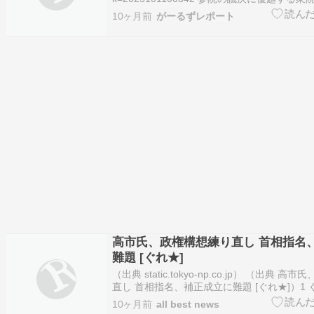
で与党が計２２０議席を占め、立民、維新、
10ヶ月前
がーるずレポート
た２１０議席では及ばなかった。しかし、２
明の離脱…
高市氏、政権構想練り直し 首相指名
難題 [ぐれ★]
（出典 static.tokyo-np.co.jp） （出典 
直し 首相指名、補正成立に難題 [ぐれ★]）1 ぐ
2025/10/11(土) 06:59:58.72 ID:06b04gVG9
10ヶ月前
all best news
5:29 共同通信 自民党の高市早苗総裁…