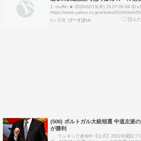
いやろ！」
1: muffin ★ 2026/02/19(木) 15:07:00.84 ID
https://news.yahoo.co.jp/articles/0104cbe6
2/19(木) 13:15…
6ヶ月前
げーすぽch
(506) ポルトガル大統領選 中道左派
が勝利
ランキング参加中【公式】2022年開設