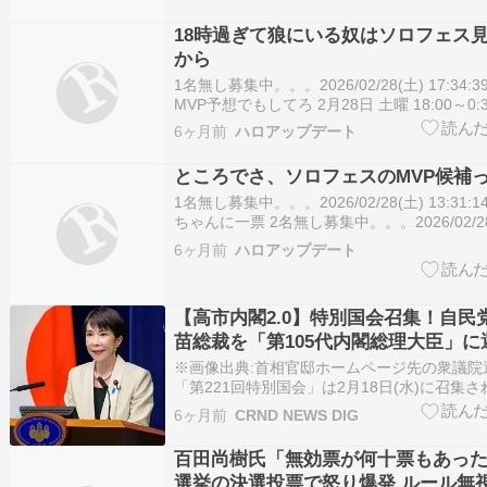
18時過ぎて狼にいる奴はソロフェス
から
1名無し募集中。。。2026/02/28(土) 17:34:3
MVP予想でもしてろ 2月28日 土曜 18:00～0
ンネル1 ＜独占放送＞Hello! Project「ソロフ
6ヶ月前
ハロアップデート
ハロプロ全グループが集結！ 1人1曲セルフ
ところでさ、ソロフェスのMVP候補
1名無し募集中。。。2026/02/28(土) 13:31:1
ちゃんに一票 2名無し募集中。。。2026/02/28
13:32:12.68 2月28日 土曜 18:00～0:30
6ヶ月前
ハロアップデート
＜独占放送＞Hello! Project「ソロフェス…
【高市内閣2.0】特別国会召集！自民
苗総裁を「第105代内閣総理大臣」に
は全員再任！第2次高市政権正式発足
※画像出典:首相官邸ホームページ先の衆議院
月17日(金)」まで！
「第221回特別国会」は2月18日(水)に召集
参両議院の本会議で行われた首相指名選挙で
6ヶ月前
CRND NEWS DIG
「第105代内閣総理大臣」に選出しました。
と閣僚の認証式を経て第2次高市政権は正式
百田尚樹氏「無効票が何十票もあっ
尚…
選挙の決選投票で怒り爆発 ルール無