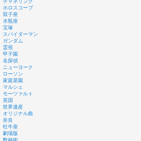
チャネリング
ホロスコープ
双子座
水瓶座
宝塚
スパイダーマン
ガンダム
霊視
甲子園
名探偵
ニューヨーク
ローソン
家庭菜園
マルシェ
モーツァルト
英国
世界遺産
オリジナル曲
奈良
牡牛座
劇場版
数秘術