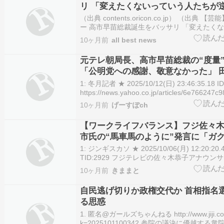
リ 「変えたくないっていう人たちが
できた」 [冬月記者★]
（出典 contents.oricon.co.jp） （出典 
ー 高市早苗総裁誕生をバッサリ 「変えたく
たちが逆に一致団結できた」 [冬月記者★]）1
10ヶ月前
all best news
：2025/10/09(木) 16:34:37.34 ID:CaN6M1Y
元テレ朝局長、高市早苗総裁の“度量
「公明党への感謝、敬意なかった」 
同意
1: 冬月記者 ★ 2025/10/12(日) 23:46:35.18 I
https://news.yahoo.co.jp/articles/6e7662
元テレ朝局長、高市早苗総裁の“…
10ヶ月前
げーすぽch
【ワークライフバランス】フジ佐々木
市氏の“馬車馬のように”発言に「ガ
も多様な価値観の働き方を…」
1: ジンギスカソ ★ 2025/10/06(月) 12:20:20.4
TID:2929 フジテレビの佐々木恭子アナウンサ
日、フジテレビの情報番組「サン！シャイン
10ヶ月前
きままと
8・14）に生出演。自民党の高市早苗総裁（6
た。 石破茂首相…
自民逃げ切りか政権交代か 首相指名
る思惑
1. 匿名@ガールズちゃんねる http://www.jiji.com/j
k=2025101100342 参院の議決に優越する