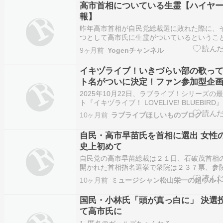
高市首相についている生霊【ハイヤ
報】
昨年高市首相が自民党総裁選に敗れた際に、
つとして高市氏に生霊がついているというこ
た。 『高市早苗氏が敗れた理由【ハイヤーセ
9ヶ月前
Yogenチャンネル
27日に行われた自民党の総裁選挙は、決選投
破茂元幹事長が新たな総裁に選出されました
イキヅライブ！いきづらい部の歌っ
果、高市早…
ト名がついに決定！ファン参加型企
4つの個性的なグループ名とその由来
2025年10月22日、ラブライブ！シリーズの
ト『イキヅライブ！ LOVELIVE! BLUEBIR
ュースが飛び込んできました！「いきづらい
10ヶ月前
ラブライブほしいものブログ
イトごとに投稿する「歌ってみた動画」のユ
ァンの投票によってついに決定したんです!!
自民・高市早苗氏を首相に選出 女性
史上初めて
自民党の高市早苗総裁は２１日、石破茂首相
開かれた首相指名選挙で衆院は２３７票、参
なり１２５票を獲得した。 衆参両院は高市氏
10ヶ月前
ミュージシャン松山栄一の超ウルト
首相に指名、女性の首相就任は憲政史上初めて
半数は２３３。 会派別にみると、自民党は１
国民・小林氏「頭が真っ白に」 決選
組む日本…
て高市氏に