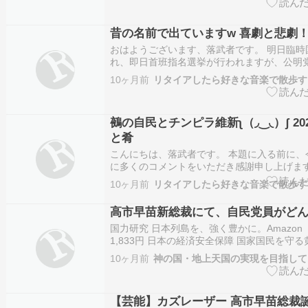
昔の名前で出ていますw 喜劇と悲劇
おはようございます、落武者です。 明日臨時
れ、即日首班指名選挙が行われますが、公明
混沌とした状況になってしまいました。いい
10ヶ月前
リタイアしたら好きな音楽で散歩す
ちが、あっちでコソコソこっちでコソコソと
ている姿は見っとも無いと、冷めた目で見つ
には居る…
鵺の自民とチンピラ維新ʅ（◞‿◟）ʃ 2025.
と肴
こんにちは、落武者です。 本題に入る前に、
に多くのコメントをいただき感謝申し上げま
い季節になり、火を扱う機会も増えますので
10ヶ月前
リタイアしたら好きな音楽で散歩す
り扱いには注意しましょう。「注意一秒、怪
いますし、この標語は火の用心にも通じますか
高市早苗新総裁にて、自民党員がどん
て、10/…
国力研究 日本列島を、強く豊かに。Amazo
1,833円 日本の経済安全保障 国家国民を守
Amazon（アマゾン）1,782円 美しく、強
10ヶ月前
神の国・地上天国の実現を目指して
へ。Amazon（アマゾン）990円 日本を守る
Amazon（アマゾン）1,078円 高市早…
【芸能】カズレーザー 高市早苗総裁