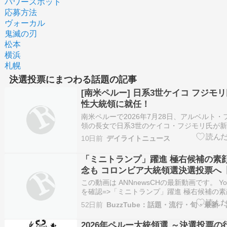
パワースポット
応募方法
ヴォーカル
鬼滅の刃
松本
横浜
札幌
決選投票にまつわる話題の記事
[南米ペルー] 日系3世ケイコ フジモ
性大統領に就任！
南米ペルーで2026年7月28日、アルベルト
領の長女で日系3世のケイコ・フジモリ氏が
しました。 決選投票では歴史的な接戦を制し
10日前
デイライトニュース
女性大統領に就任。政治不信が続く中で、治
建に注目が集まっています。 要点 ケイコ・
「ミニトランプ」躍進 極右候補の素顔
ル…
念も コロンビア大統領選決選投票へ
クランブル】(2026年6月17日)
この動画は ANNnewsCHの最新動画です。 Yo
を確認=>「ミニトランプ」躍進 極右候補の素
も コロンビア大統領選決選投票へ【ワイド！
52日前
ル】(2026年6月17日)
2026年ペルー大統領選 ～決選投票の