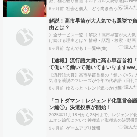
派、極右破り当選 ポルトガル大統領選|47NE
ニュース） 中道左派、極右破り当選 ポルトガ
6ヶ月前
社会と個人 どう向き合うの
ルトガル大統領選の決選投票を受け、スピー
補のセグーロ元書記長＝8日、カル…
解説！高市早苗が大人気でも選挙で
由とは？
》全サービス一覧《 解説！高市早苗が大人気
け続ける理由とは？ 情報・話題・検索・動画
＜参考・分析・雑談・SNS・話題・ニュース
8ヶ月前
なんでも！一覧中(集)
＞ 『参考動画』 解説！高市早苗が大人気で
ける理由とは？ [PR/広告] 『参考 AI』 AIア
【速報】流行語大賞に高市早苗首相
て働いて働いて働いてまいりますww
【流行語大賞】高市早苗首相の「働いて×5」
気迫る演説のフレーズが今年の代表語（日刊ス
Yahoo!ニュース 【流行語大賞】高市早苗首
8ヶ月前
ゆるっとトレンド追っかけ隊
×5」が年間大賞!鬼気迫る演説のフレーズが
（日刊スポーツ） Yahoo!ニュース【流行語
「コトダマン：レジェンド化運営会議2
ン編①」決選投票が開始！
2025年11月18日から25日まで、レジェンド化
ムオン編①において神種族と獣種族の決選投
る。 投票方法は指定されたURLから参加可能
9ヶ月前
ゲームアプリ速報
月上旬に発表される。 運営会議はコトダマン