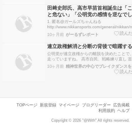
田﨑史郎氏、高市早苗首相誕生は「
と危ない」「公明党の感情を逆なで
1. 匿名@ガールズちゃんねる
http://www.nikkansports.com/general/nikka
田﨑氏は「決選投票は（票が）多い人が当選
10ヶ月前
がーるずレポート
がまとめた人、例えば（国民民主代表の）玉
指…
連立政権解消と分断の背後で暗躍す
公明党が連立政権からの離脱を決めたことで
走っていますね。 高市自民、戦略練り直し 
駆け引き本格化自民党の高市早苗総裁は公明
10ヶ月前
精神世界の中心でブレイクダンスを
らの離脱決定を受け、今後の戦略の練り直し
の協力を失うことで、首相の座に就いても厳
強いら…
TOPページ
新規登録
マイページ
ブログリーダー
広告掲載
利用規約
ヘルプ
Copyright © 2026 "@With" All rights reserved.