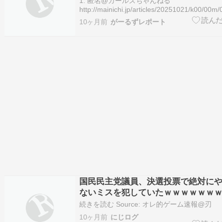
1. 匿名@ガールズちゃんねる
http://mainichi.jp/articles/20251021/k00/00m
国民民主は決選投票になった場合、無効票と
10ヶ月前
がーるずレポート
票することを申し合わせていた。 小林氏は毎
に対し、決選投票になるこ…
国民民主党議員、決選投票で絶対に
ないミスを犯していたｗｗｗｗｗｗ
続きを読む Source: オレ的ゲーム速報@刃
10ヶ月前
にじログ