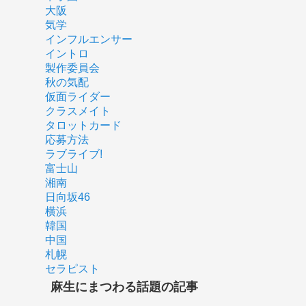
大阪
気学
インフルエンサー
イントロ
製作委員会
秋の気配
仮面ライダー
クラスメイト
タロットカード
応募方法
ラブライブ!
富士山
湘南
日向坂46
横浜
韓国
中国
札幌
セラピスト
麻生にまつわる話題の記事