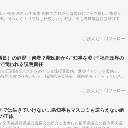
真一 柳楽優弥 麻生祐未 高校での野球部監督時代にその厳しい指導か
小渕。それから１０年経ち転校した小渕は、今も野球部監督は続けては
違い覇気がない。そんな彼が１０年振りに高校時代の教え子だった斎藤
議長）の経歴｜何者？獣医師から”知事を凌ぐ”福岡政界の
惑で問われる説明責任
会の正副議長ポストをめぐる金銭授受疑惑、通称「カツアゲ疑惑」。
わ異彩を放つ存在がいる。福岡県議会議長・蔵内勇夫（くらうちいさ
副議長が議員辞職に追い込まれる中、蔵内氏本人は「これまで2度の議
福岡では生きていけない…県知事もマスコミも逆らえない絶
)の正体
ねる 全国都道府県議会議長会の総会に出席した福岡県議会の藏内勇夫議