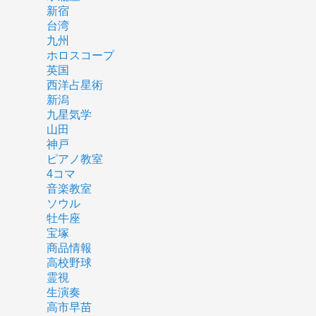
新宿
台湾
九州
ホロスコープ
英国
西洋占星術
新潟
九星気学
山田
神戸
ピアノ教室
4コマ
音楽教室
ソウル
牡牛座
宝塚
商品情報
高校野球
霊視
生演奏
高市早苗