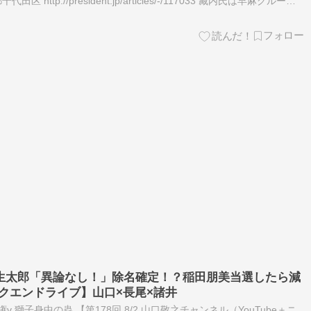
 http://president.jp/articles/-/117033 藏内氏は早麻グループ
の厳しい質問をぶつけさせ…
生太郎「異論なし！」除名確定！？稲田朋美当選したら減
ークエンドライブ】山口×長尾×諸井
高市政権v 獅子身中の蟲 【第178回 8/2 山口敬之チャンネル（YouTube＋ニ