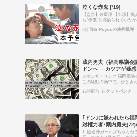
泣くな赤鬼 [‘19]
【監督】兼重淳 【出演】堤
ら“赤鬼”と揶揄られていた
いるが、昔の赤鬼時代とは
5時間前
Poyonの映画批評
に出会い、…
蔵内勇夫（福岡県議会
ドンへ──カツアゲ疑
スポンサーリンク 福岡県議
この騒動の渦中で、ひとき
お）氏だ。当事者である前
16時間前
ロケットパンチ
長選挙で金銭の話…
｢ドン｣に嫌われたら
対権力者･藏内勇夫(72
1. 匿名@ガールズちゃん