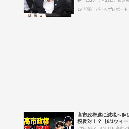
長＝2026年7月22日、東京都千代田区
の議員に、議会で麻生氏へ
19時間前
がーるずレポート
高市政権遂に減税へ麻
税反対！？【8/1ウィ
2026 NEXT BATTLE 