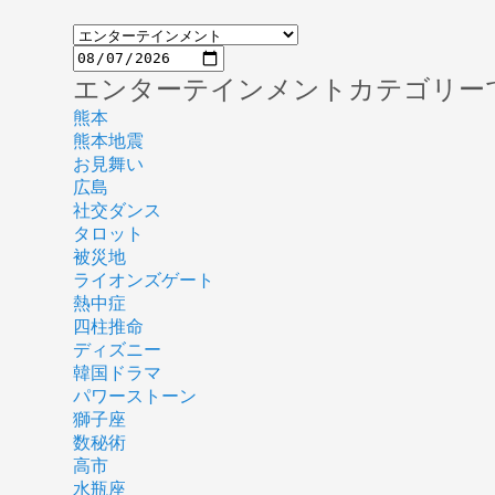
エンターテインメントカテゴリー
熊本
熊本地震
お見舞い
広島
社交ダンス
タロット
被災地
ライオンズゲート
熱中症
四柱推命
ディズニー
韓国ドラマ
パワーストーン
獅子座
数秘術
高市
水瓶座