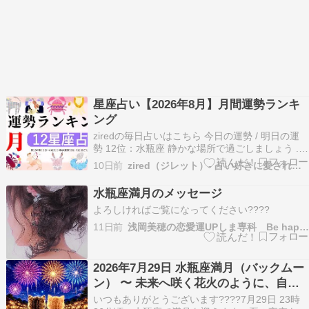
星座占い【2026年8月】月間運勢ランキ
ング
ziredの毎日占いはこちら 今日の運勢 / 明日の運
勢 12位：水瓶座 静かな場所で過ごしましょう ...
Copyright © 2026 占いメディア zired All Rights
10日前
zired（ジレット）- 占い好きに愛される専門メディア
Reserved.
水瓶座満月のメッセージ
よろしければご覧になってください????
11日前
浅岡美穂の恋愛運UPしま専科 Be happy tog…
2026年7月29日 水瓶座満月（バックムー
ン） 〜 未来へ咲く花火のように、自分
らしい輝き
いつもありがとうございます????7月29日 23時