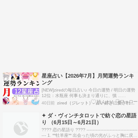
星座占い【2026年7月】月間運勢ランキ
ング
[NEW]ziredの毎日占い♪ 今日の運勢 / 明日の運勢
12位：水瓶座 何事も決まり通りに、慎 ...
Copyright © 2026 占いメディア zired All Rights
40日前
zired（ジレット）- 占い好きに愛される専門メディア
Reserved.
✦ ダ・ヴィンチタロットで紡ぐ恋の星語
り （6月15日～6月21日）
???? 恋の星語り ???? ---------------------------------
--- 1. **牡羊座** 出会った頃の光がふっと胸に戻