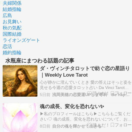
夫婦関係
結婚指輪
広島
お見舞い
秋の気配
国際結婚
ライオンズゲート
恋活
婚約指輪
水瓶座にまつわる話題の記事
ダ・ヴィンチタロットで紡ぐ恋の星語り
｜Weekly Love Tarot
心が静かに澄んでいくとき 愛の答えはそっと姿を
見せる今週の恋愛タロット占い Da Vinci Tarot
Weekly Love Reading 8月3日〜8月9日 ????１牡
5日前
浅岡美穂の恋愛運UPしま専科 Be happy tog…
羊座動き出した気配が、あなたの恋を静かに押し
上げ、望む方向へ導いていく。????２牡牛座終わ
魂の成長、変化を恐れない✨
りの影に…
▶︎私のプロフィールはこちら▶︎こちらもご覧くだ
さい♡ 魂の成長、変化を恐れないについて、お伝
えします！​こんにちは✨Lisaですいろいろ試行錯
8日前
自分の魂を輝かせて生きる
誤中ですがそんな様子もまるっと書いていこうと