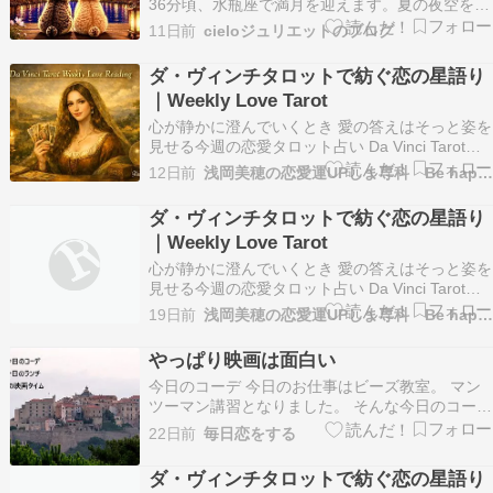
36分頃、水瓶座で満月を迎えます。夏の夜空を彩
る大きな花火のように、あなたの心にも、希望の
11日前
cieloジュリエットのブログ
光がふわっと広がる満月です????今回の満月は、
第10ハウスで迎えます。第10ハウスは、「未来へ
ダ・ヴィンチタロットで紡ぐ恋の星語り
向かって、自分らしく輝くこと」を応援して…
｜Weekly Love Tarot
心が静かに澄んでいくとき 愛の答えはそっと姿を
見せる今週の恋愛タロット占い Da Vinci Tarot
Weekly Love Reading 7月27日〜8月2日 ♈牡羊座
12日前
浅岡美穂の恋愛運UPしま専科 Be happy tog…
あなたの想いは静かに形を帯び、相手の心へまっ
すぐ届いていきます。♉牡牛座あたたかな光がふ
ダ・ヴィンチタロットで紡ぐ恋の星語り
たりを包み、素…
｜Weekly Love Tarot
心が静かに澄んでいくとき 愛の答えはそっと姿を
見せる今週の恋愛タロット占い Da Vinci Tarot
Weekly Love Reading 7月20日〜7月26日 ♈牡羊
19日前
浅岡美穂の恋愛運UPしま専科 Be happy tog…
座 あなたの想いは静かに形を帯び、相手の心へま
っすぐ届いていきます。♉牡牛座 あたたかな光が
やっぱり映画は面白い
ふたりを包…
今日のコーデ 今日のお仕事はビーズ教室。 マン
ツーマン講習となりました。 そんな今日のコーデ
は…… ユニクロのウルトラストレッチワンピー
22日前
毎日恋をする
ス・ノースリーブ丈長め（2025年）。 カラーは
ブラウン（37）、サイズはS。 そうなの。 私、
ダ・ヴィンチタロットで紡ぐ恋の星語り
身長が151センチあるかないかなのに、丈長め