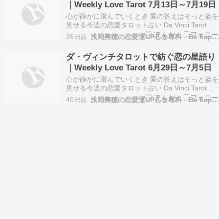
｜Weekly Love Tarot 7月13日～7月19日
の…
心が静かに澄んでいくとき 愛の答えはそっと姿を
見せる今週の恋愛タロット占い Da Vinci Tarot
Weekly Love Reading 7月13日～7月19日 ♈牡羊
26日前
浅岡美穂の恋愛運UPしま専科 Be happy tog…
座 心の奥にある優しさが静かに満ちて、愛が自然
な形で流れ始めます。♉牡牛座 ゆっくりとした時
ダ・ヴィンチタロットで紡ぐ恋の星語り
間の中で、…
｜Weekly Love Tarot 6月29日～7月5日
心が静かに澄んでいくとき 愛の答えはそっと姿を
見せる今週の恋愛タロット占い Da Vinci Tarot
Weekly Love Reading6月29日～7月5日 ♈牡羊座
40日前
浅岡美穂の恋愛運UPしま専科 Be happy tog…
静かに終わるものの先で、あなたの心は新しい愛
の光をそっと受け取ります。♉牡牛座 胸の奥で眠
っていた情熱…