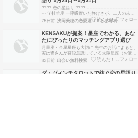
語り 5月25日～5月31日
で、ベタベタし…
???? 恋の星語り ???? ---------------------------------
--- ♈牡羊座 一呼吸置いた静けさが、二人の未来
をそっと整えてくれます。 ♉牡牛座 心と身体を
75日前
浅岡美穂の恋愛運ＵＰしま専科
休めるほどに、愛が自然と満ちていきます。 ♊双
子座 二人の歩幅が重なり、勢いのままに距…
KENSAKUが提案！星座でわかる、あな
たにぴったりのマッチングアプリ選び
月星座・金星星座も大切に 先生のお話によると、
実は皆さんが普段意識している太陽星座（お誕生
日の星座）だけでなく、月星座（プライベートの
83日前
出会い無料検索
価値観や結婚観）や金星星座（恋愛観、趣味や好
み）も、アプリ選びにはとても大切だそうです。
ダ・ヴィンチタロットで紡ぐ恋の星語り
これらの星座の要素に見合ったアプリを使うこと
（ 5月4日～5月10日 ）
で、お相手との…
???? 恋の星語り ???? ♈牡羊座 今週は愛される
１週間に。 あなたの優しさがそのまま届き、心が
満たされていく流れです。 ♉牡牛座 お相手の気
3ヶ月前
浅岡美穂の恋愛運ＵＰしま専科
持ちが強くなりそう。 静かに寄り添う想いが深ま
り、関係にあたたかい変化が生まれます。 ♊双子
水瓶座さん！「大改革」起こった？
座 あなたの想いは伝わります。 言葉より…
1. 匿名@ガールズちゃんねる 私は占いが好き
で、YouTubeをよく見ています。 4/26に天王星が
移動するそうで、大転機が来ると言われていま
4ヶ月前
がーるずレポート
す。 また、YouTubeのタロット占いを見ていた