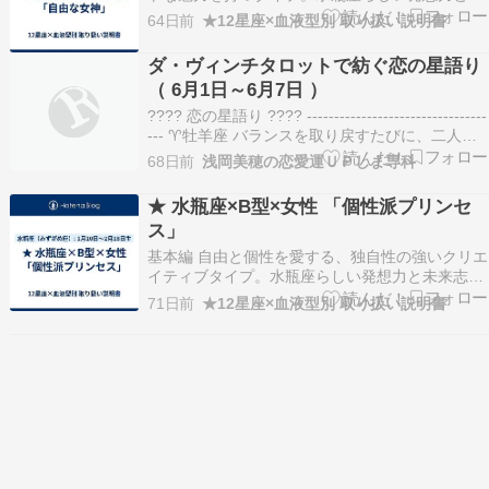
イペースさに、O型の大らかさと社交性が加わ
64日前
★12星座×血液型別 取り扱い説明書
り、「クールなのに親しみやすい」バランスが特
徴の女性です。感情に流されすぎず、物事を客観
ダ・ヴィンチタロットで紡ぐ恋の星語り
的に捉える力がありながら、人とのつながりも自
（ 6月1日～6月7日 ）
然体で築けるのが…
???? 恋の星語り ???? ---------------------------------
--- ♈牡羊座 バランスを取り戻すたびに、二人の
未来は静かに整いはじめる。 ♉牡牛座 ふと届く
68日前
浅岡美穂の恋愛運ＵＰしま専科
連絡が、心の距離をそっと近づけてくれる気配。
♊双子座 自分を認める優しさが、恋の流れ…
★ 水瓶座×B型×女性 「個性派プリンセ
ス」
基本編 自由と個性を愛する、独自性の強いクリエ
イティブタイプ。水瓶座らしい発想力と未来志向
に、B型のマイペースさと柔軟さが加わり、「枠
71日前
★12星座×血液型別 取り扱い説明書
にとらわれないのに魅力的にまとまっている」女
性です。周囲に流されず自分の価値観を大切にし
ながらも、人との距離感は軽やか。クールに見え
て実はフレンド…