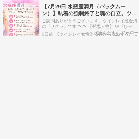
思います！マヤ暦の新年が過ぎ水瓶座満月????を
【7月29日 水瓶座満月（バックムー
迎えライオンズゲート????真っ只中どどど…
ン）】執着の強制終了と魂の自立。ツイ
ンレイ女性がすべきこと
ご訪問ありがとうございます。ツインレイ統合済
の『サクラ』です???? 【登場人物】 彼『ひーく
ん』（60代・既婚）出会ってから今まで、常にチ
9日前
【ツインレイ女性】依存から脱出するために必要なこと
ェイサー私『サクラ』（50代・既婚）たまに逃げ
たくなる、（元）ランナー私の記事をお読み頂く
前に、まずはプロフィールをご覧ください。
※「不倫…