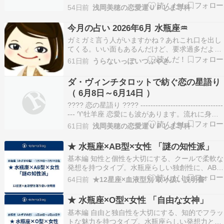
り、心があたたかくほどけていく週。 2. **牡牛座
54日前
浅岡美穂の恋愛運ＵＰしま専科
** 流れに身をゆだねるほどに、あなたの世界が静
かに整いはじめます。 3…
今月の占い 2026年6月 水瓶座♒️
ガミガミ言う人がいますかね？あれこれ口を出し
てくる。いい面もあるんだけど、要求過多だよと
か思うかな。それでもまぁ良しとして頑張ってい
61日前
うらないっぽいつぶやき
ける勢いをつけていけるんだけどエンジンがかか
りやすい時期ですから勢いもつきやすい。しか
ダ・ヴィンチタロットで紡ぐ恋の星語り
し、後半は息切れしやすいかもしれない。もしく
（ 6月8日～6月14日 ）
は、近しい人の要…
???? 恋の星語り ???? ---------------------------------
--- ♈牡羊座 恋愛にも波があります。流れに身を
ゆだねるほど、心は軽くなるでしょう。 ♉牡牛座
61日前
浅岡美穂の恋愛運ＵＰしま専科
あなたのアイデアが、ふたりの未来に小さな光を
灯します。 ♊双子座 楽しいやり取りが、…
★ 水瓶座×AB型×女性 「謎の知性派」
基本編 知性と個性を大切にする、クールで柔軟な
発想を持つタイプ。水瓶座らしい独創性に、AB型
の客観性と繊細さが加わり、「合理的なのにどこ
64日前
★12星座×血液型別 取り扱い説明書
かミステリアス」な魅力を持つ女性です。感情に
流されすぎず、物事を俯瞰して捉える力があり、
★ 水瓶座×O型×女性 「自由な女神」
人との距離感も上手にコントロールできるのが特
基本編 自由と独自性を大切にする、知的でフラッ
徴。自由を愛…
トな魅力を持つタイプ。水瓶座らしい発想力とマ