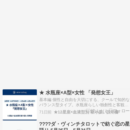
★ 水瓶座×A型×女性 「発想女王」
基本編 個性と自由を大切にする、クールで知的な
バランス型タイプ。水瓶座らしい独創性と客観性
に、A型の誠実さと几帳面さが加わり、「理性的
71日前
★12星座×血液型別 取り扱い説明書
なのにどこかユニーク」という魅力を持つ女性で
す。感情に流されすぎず、自分なりの価値観をし
????ダ・ヴィンチタロットで紡ぐ恋の星
っかり持っているのが特徴。人との距離感も上手