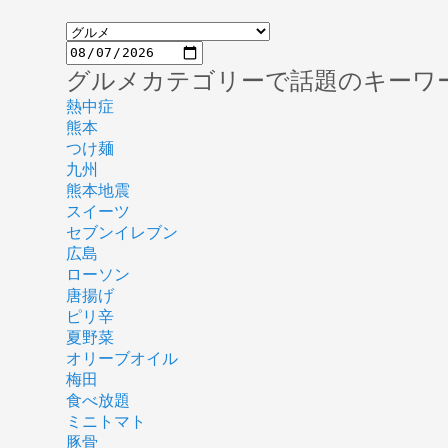
グルメカテゴリーで話題のキーワ
熱中症
熊本
つけ麺
九州
熊本地震
スイーツ
セブンイレブン
広島
ローソン
唐揚げ
ピリ辛
夏野菜
オリーブオイル
梅田
食べ放題
ミニトマト
豚骨