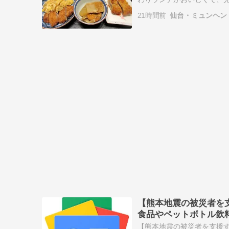
完売。その日はあいにく店
21時間前
仙台・ミュンヘン
【熊本地震の被災者を
食品やペットボトル飲料水
ニュース
【熊本地震の被災者を支援