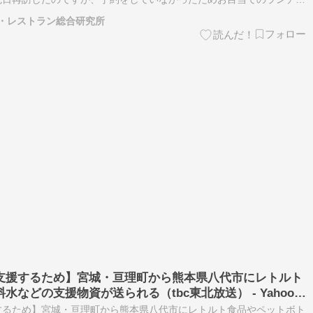
主さんもお留守で、スタッフさんに対応していただきました。そこで…
・レストラン総合研究所
支援するため】宮城・亘理町から熊本県八代市にレトルト
などの支援物資が送られる（tbc東北放送） - Yahoo!
するため】宮城・亘理町から熊本県八代市にレトルト食品やペットボト