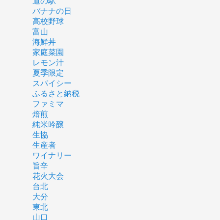
道の駅
バナナの日
高校野球
富山
海鮮丼
家庭菜園
レモン汁
夏季限定
スパイシー
ふるさと納税
ファミマ
焙煎
純米吟醸
生協
生産者
ワイナリー
旨辛
花火大会
台北
大分
東北
山口