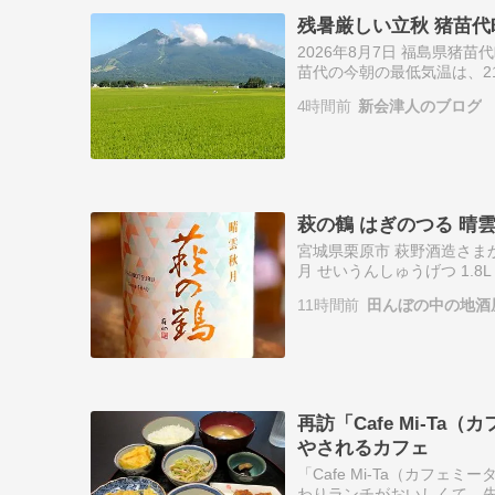
残暑厳しい立秋 猪苗代
2026年8月7日 福島県猪
苗代の今朝の最低気温は、2
ょっと遅く散歩に出たら、
4時間前
新会津人のブログ
物で…
萩の鶴 はぎのつる 晴
宮城県栗原市 萩野酒造さま
月 せいうんしゅうげつ 1.8
いの一本。蔵内でしっかり
11時間前
田んぼの中の地酒
再訪「Cafe Mi-T
やされるカフェ
「Cafe Mi-Ta（カフェ
わりランチがおいしくて、