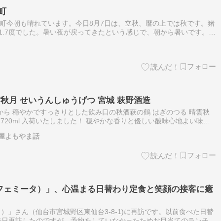
町
苗代町今朝も晴れています。今日8月7日は、立秋、暦の上では秋です。猪
1.7度でした。暑い夜が戻ってきたという感じで、朝から暑いです。ち
朝日も暑く感じましたが、上を見ると、ススキの穂が出ていました。植
雲秋月 せいうんしゅうげつ 宮城 萩野酒造
から 穏やかですっきりとした飲み口の秋酒萩の鶴 はぎのつる 晴雲秋
L 720ml 入荷いたしました！ 穏やかな香りと優しい酸味心地よい味わ
熟成させ、すっきりとした飲み口に仕上げた秋酒。冷酒はもちろん…
屋よもやま話
a（カフェミータ）」、心温まる日替わり定食と笑顔の接客に癒
ミータ）」さん（仙台市宮城野区東仙台3-8-1)に再訪です。以前食べた日替
先日再訪したのですが、予約をしていなかったためお目当てのランチは