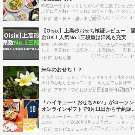
昨晩は一先ずホッとしながらの晩ご飯でした だ
ぶ前に母が持たせてくれたおでんがあったのでは
んぺんをプラスして、 豚肉と豆腐のゴーヤチャ
2日前
旅・日々・思い出し笑い
プルーを作り、しらす冷奴などをおかずに サン
リーの東京クラフトで✨良かった～✨の乾杯でし
【Oisix】上高砂おせち検証レビュー｜
た???? 中皿はいま見るとおせちの残りのような
金OK！人気No.1三段重は洋風も充実
鉾 …
昨年（2025年）、オイシックスおせちの三段重
して一番売れた「上高砂」。 上高砂は、「海老
数の子」といった定番料理に「ローストビーフ、
3日前
おせち部
鮑（あわび）」などの豪華料理が加わったメニュ
ー構成で、外れ料理は他おせちよりもすごく少な
来年のおせち！？
かったです。 まずいと感じたら全額返金保証も
そう言えば、ショップチャンネルでもう来年のお
いてい…
正月のおせちを売っている！ えええでも多分来
くらいにはあちこちで予約受付を見かけるように
4日前
アラフィフのおひとりさまは今日も健在
なる。2026年ももう半分以上過ぎているし
な……。
「ハイキュー!! おせち2027」がローソン
オンラインギフトで8月11日から予約販
スタート、オリジナル特典『絵皿』『ユ
人気バレーボールアニメ『ハイキュー!!』とコン
ニフォーム風風呂敷』『コースター』
ニのローソンが2026年8月にコラボレーション。
その一環で、オリジナル特典付き「ハイキュー!!
『デコピック』『袋付き祝箸』付き。豪
4日前
コンビニチェッカー
おせち2027」の予約販売がローソンオンライン