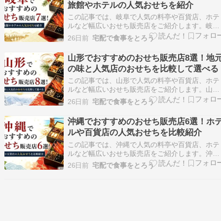
旅館やホテルの人気おせちを紹介
ルギーの有…
この記事では、岐阜で人気の料亭や百貨店、ホテ
ルなど幅広いおせち販売店をご紹介します。岐阜
県内には、地元食材を生かしたおせちを販売する
26日前
宅配で食事をとろう
ホテルや旅館、地域密着型スーパーなど、さまざ
まな選択肢があります。店舗ごとの特徴や予約方
山形でおすすめのおせち販売店8選！地
法を比較しながら、自分に合ったおせちを見つけ
の味と人気店のおせちを比較して選べる
られるようにま…
この記事では、山形で人気の料亭や百貨店、ホテ
ルなど幅広いおせち販売店をご紹介します。山形
県内で購入できるおせち販売店を中心に、それぞ
26日前
宅配で食事をとろう
れの特徴や販売方法、予約方法をわかりやすくま
とめました。地元食材を活かしたおせちやホテル
沖縄でおすすめのおせち販売店6選！ホ
監修のおせちなど、さまざまな選択肢を比較でき
ルや百貨店の人気おせちを比較紹介
ます。新年を彩…
この記事では、沖縄で人気の料亭や百貨店、ホテ
ルなど幅広いおせち販売店をご紹介します。沖縄
県内で購入できる百貨店やホテル、スーパーな
26日前
宅配で食事をとろう
ど、それぞれ特徴の異なるおせち販売店をまとめ
ました。予約方法や受取方法、取り扱い商品の特
色も比較しながら紹介しているため、自分に合っ
たおせち選びに役…