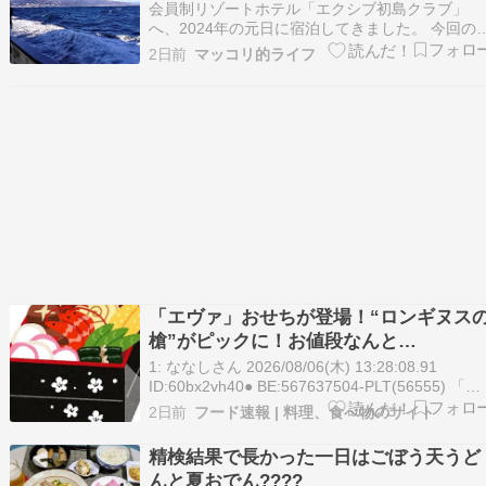
で家族6人で満喫！
会員制リゾートホテル「エクシブ初島クラブ」
へ、2024年の元日に宿泊してきました。 今回の
ンバーは、我が家4人と妻の両親2人の合計6人。
2日前
マッコリ的ライフ
これまでエクシブ箱根離宮や湯河原離宮には何度
も宿泊してきましたが、初島クラブは今回が初め
てです。 同じエクシブだから、まあ似たような
じかな…
「エヴァ」おせちが登場！“ロンギヌス
槍”がピックに！お値段なんと…
1: ななしさん 2026/08/06(木) 13:28:08.91
ID:60bx2vh40● BE:567637504-PLT(56555) 「エ
ヴァ」おせちが登場！シンジが作ったお弁当メニ
2日前
フード速報 | 料理、食べ物のサイト
ューや“ロンギヌスの槍”が ...
精検結果で長かった一日はごぼう天うど
んと夏おでん????