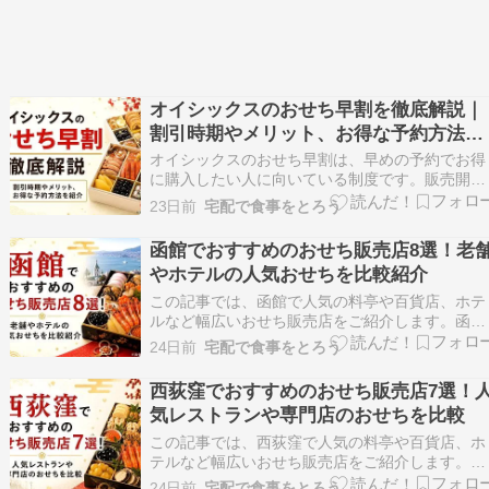
オイシックスのおせち早割を徹底解説｜
割引時期やメリット、お得な予約方法を
紹介
オイシックスのおせち早割は、早めの予約でお得
に購入したい人に向いている制度です。販売開始
直後は価格面や商品選択のメリットが期待でき、
23日前
宅配で食事をとろう
人気商品も比較しやすくなります。早割の内容は
毎年変わることがあるため最新情報の確認が重要
函館でおすすめのおせち販売店8選！老
です。最新の販売情報を確認しながら公式サイト
やホテルの人気おせちを比較紹介
で早めに申し込…
この記事では、函館で人気の料亭や百貨店、ホテ
ルなど幅広いおせち販売店をご紹介します。函館
には、地元で長年親しまれている老舗やホテル、
24日前
宅配で食事をとろう
百貨店、スーパーなど、それぞれ特色の異なるお
せちを販売する店舗が揃っています。店頭受取や
西荻窪でおすすめのおせち販売店7選！
宅配対応など購入方法もさまざまで、家族構成や
気レストランや専門店のおせちを比較
予算に合わせて…
この記事では、西荻窪で人気の料亭や百貨店、ホ
テルなど幅広いおせち販売店をご紹介します。西
荻窪エリアでは、フレンチレストランや洋食店、
24日前
宅配で食事をとろう