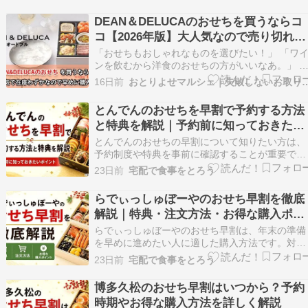
やすい！おいしい！ （ei cooking） [ 杵島 直美 
]価格：...
DEAN＆DELUCAのおせちを買うならコ
コ【2026年版】大人気なので売り切れ前
に買うのがおすすめ
「おせちもおしゃれなものを選びたい！」 「ワ
ンを飲むから洋食のおせちの方がいいなあ。」 
んなことを考えておせちを探している方もいるの
16日前
おとりよせマルシェ｜失敗しないお取り
ではないでしょうか？ お正月という特別な機会
から、自分たちの好きなものやおしゃれなものを
とんでんのおせちを早割で予約する方法
食べたい！ そんな方におすすめなのが、毎年大
と特典を解説｜予約前に知っておきたい
気ですぐ…
ポイント
とんでんのおせちの早割について知りたい方は、
予約制度や特典を事前に確認することが重要で
す。受付期間や予約方法を把握しておくことで、
23日前
宅配で食事をとろう
希望の商品を選びやすくなります。販売年度によ
って内容が異なるため、最新情報を確認して準備
らでぃっしゅぼーやのおせち早割を徹底
を進めましょう。とんでんのおせちを検討してい
解説｜特典・注文方法・お得な購入ポイ
る方は、最新情報…
ント
らでぃっしゅぼーやのおせち早割は、年末の準備
を早めに進めたい人に適した購入方法です。対象
期間中に申し込むことで販売条件や特典を確認し
23日前
宅配で食事をとろう
ながら商品を選べます。販売年度ごとの内容を確
認することが満足のいく購入につながります。詳
博多久松のおせち早割はいつから？予約
しい内容は公式サイトを確認して申し込みを検討
時期やお得な購入方法を詳しく解説
してください。…