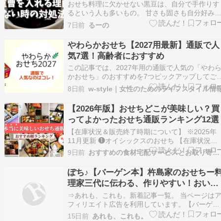
おせち料理に欠かせない黒豆は、自分で手作りす
るという人も多いもの。 甘さも固さも自分好み
調整できるのが手作りのいいところです。 黒豆
7日前
るーの
レシピを見ると、必ずといっていいほど「重曹で
煮る」と書いてあります。 黒豆を煮るときに重
やわらかおせち【2027用最新】通販で人
を入れるのはなぜでしょうか？ 重曹がないと黒
気7選！高齢者におすすめ
は作れな…
この記事では、2027年用の通販で人気の「やわ
かおせち」のおすすめを7つピックアップしてご
介します。 「やわらかおせち」とは、咀嚼が弱
8日前
w-style｜女性のためのライフスタイル情
なってきたお年寄りでも食べやすいように、柔ら
かく調理されたおせち料理のこと。 通 […]
【2026年版】おせちどこが美味しい？買
ってよかったおせち通販ランキング12選
【在庫状況＆販売終了時期について】 ※2025年
11月更新 ❶オイシックスのおせち 【在庫状況：
△ 残りわずか】 【販売終了日：売切れ次第終了
9日前
おすすめの食材宅配サービスとお取り寄せ通販レポ｜いえDELI
❷匠本舗のおせち 【在庫状況：△ 残りわずか】
【販売終了日：売切れ次第終了】 ❸婦人画報の
ぽち♪【バーゲン本】杵島家のおせちー
せち 【在庫状況：△ 残りわずか】 【…
理家三代に伝わる、作りやすい！おいし
い！ （ei cooking） [ 杵島 直美 他 ]楽
⇒あれも、これも。新着記事一覧。​​ 当ページは
ブックス
フィリエイト広告を利用しています。​​​​【バーゲン
本】杵島家のおせちー料理家三代に伝わる、作り
15日前
あれも、これも。