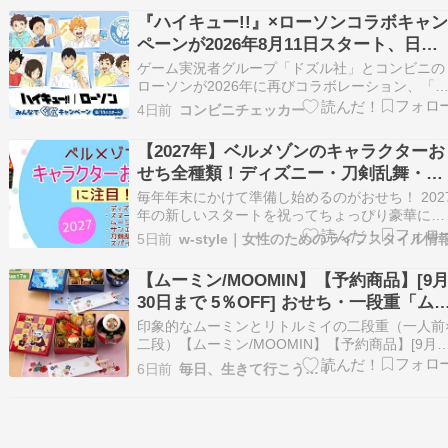
華な三段重
フトで2026年8月11日(火) 10:00からスタートし
『ハイキュー!!』×ローソンコラボキャ
す。 「ハイキュー!! お…
ペーンが2026年8月11日スタート、日向
翔陽＆影山飛雄や小学生時代の孤爪研磨 
ゲーム実況者グループ「ドズル社」とコンビニの
及川徹たちが登場。「クリアファイル」
ローソンが2026年に再びコラボレーション、「
ズル社×ローソン コラボキャンペーン」が2026年
「コースター」配布や「ぐんぐんヨーグ
4日前
コンビニチェッカー
7月21日(火)からスタートします。 今回のドズル
ル風グミ」などコラボフード販売など実
社×ローソンコラボではメンバーが「マーチング
【2027年】ベルメゾンのキャラクターお
施。コラボグッズの店頭販売・予約販売
ンド衣装」など3つの衣装で登場し、「クリ…
せち全種類！ディズニー・刀剣乱舞・ム
もあり
ーミンなど紹介
毎年年末にかけて準備し始めるのがおせち！ 202
年の新しいスタートを祝ってちょっぴり豪華に迎
えたいものですね。 例年早めに用意する方も増
5日前
w-style｜女性のためのライフスタイル情
ていると思いますが、手作り派の方も通販派の方
も今回は、ちょっとユニークにお正月を […]
【ムーミン/MOOMIN】【予約商品】[9
30日まで 5％OFF] おせち・一段重「ム
ミン」(2セット):最中お吸い物2個付き
印象的なムーミンとリトルミイの二段重（一人前
二段）【ムーミン/MOOMIN】【予約商品】[9月3
日まで 5％OFF] おせち・一段重「ムーミン」(2
6日前
毎日、生きて行こう…！
ット):最中お吸い物2個付き特別価格￥ 22,704
（税込）クール手数料 ￥300 （税込）【早割
5％OFF】22,704円…