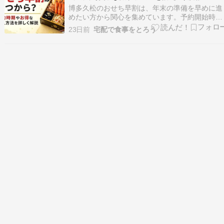
博多久松のおせち早割は、年末の準備を早めに進
めたい方から関心を集めています。予約開始時期
や購入先による違いを知っておくことで、自分に
23日前
宅配で食事をとろう
合った方法を選びやすくなります。人気商品は早
めに確認するという声がある一方で、販売条件は
毎年変わる場合があるため最新情報の確認が大切
です。最新の販…