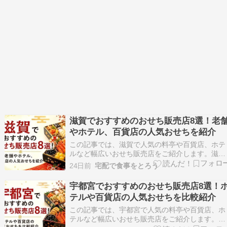
滋賀でおすすめのおせち販売店8選！老
やホテル、百貨店の人気おせちを紹介
この記事では、滋賀で人気の料亭や百貨店、ホテ
ルなど幅広いおせち販売店をご紹介します。滋賀
県内でおせちを購入できる店舗を中心に、それぞ
24日前
宅配で食事をとろう
れの特徴や予約方法、受取方法をわかりやすくま
とめました。地元ならではのおせちから全国的に
宇都宮でおすすめのおせち販売店8選！
人気の有名店のおせちまで幅広く取り上げていま
テルや百貨店の人気おせちを比較紹介
す。比較しなが…
この記事では、宇都宮で人気の料亭や百貨店、ホ
テルなど幅広いおせち販売店をご紹介します。宇