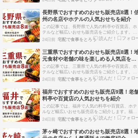
鮮魚専門店、スーパーなどで個性豊かなおせちを
購入できます。店舗ごとに予約方法や受け取り方
長野県でおすすめのおせち販売店8選！
法、特徴が異なるため、自分に合ったおせち選び
州の名店やホテルの人気おせちを紹介
が大切です。こ…
この記事では、長野県で人気の料亭や百貨店、ホ
テルなど幅広いおせち販売店をご紹介します。長
野県内で購入できる百貨店やスーパー、ホテルの
24日前
宅配で食事をとろう
おせちを中心に、予約方法や受け取り方法、各店
舗の特徴をわかりやすくまとめました。信州なら
三重県でおすすめのおせち販売店8選！
ではの食材を活かしたおせちやホテル品質のおせ
元食材や老舗の味を楽しめる人気店を紹
ちなど、それぞ…
介
この記事では、三重県で人気の料亭や百貨店、ホ
テルなど幅広いおせち販売店をご紹介します。三
重県内には、地元食材を活かしたホテルのおせち
24日前
宅配で食事をとろう
や老舗料亭の本格和風おせち、百貨店で取り扱う
有名店監修のおせちなど、多彩な選択肢がありま
福井でおすすめのおせち販売店9選！老
す。販売方法や予約方法も店舗ごとに異なるた
料亭や百貨店の人気おせちを紹介
め、自分に合った…
この記事では、福井で人気の料亭や百貨店、ホテ
ルなど幅広いおせち販売店をご紹介します。福井
県内で購入できるおせち販売店を中心に、それぞ
24日前
宅配で食事をとろう
れの特徴や予約方法、受取方法をわかりやすくま
とめました。伝統的な和風おせちから洋風・中
茅ヶ崎でおすすめのおせち販売店8選！
華・イタリアンまで幅広く紹介しているため、ご