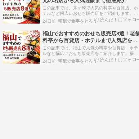
元の名店から人気通販まで徹底紹介
家庭の好みに合わ…
この記事では、茅ヶ崎で人気の料亭や百貨店、ホ
テルなど幅広いおせち販売店をご紹介します。地
元で長く親しまれている飲食店やスーパー、商業
24日前
宅配で食事をとろう
施設など、さまざまなおせちの購入先をまとめま
した。それぞれの販売方法や特徴も比較しながら
福山でおすすめのおせち販売店8選！老
紹介しているため、自分や家族の好みに合ったお
料亭から百貨店・ホテルまで人気店を紹
せち選びに役立…
介
この記事では、福山で人気の料亭や百貨店、ホテ
ルなど幅広いおせち販売店をご紹介します。福山
市内で購入できる店舗を中心に、それぞれのおせ
24日前
宅配で食事をとろう
ちの特徴や予約方法、受取方法をわかりやすくま
とめました。伝統的な和風おせちからホテルなら
ではの華やかなおせちまで幅広く比較できるた
め、ご家庭や贈答…