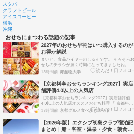
スタバ
クラフトビール
アイスコーヒー
横浜
沖縄
おせちにまつわる話題の記事
2027年のおせち早割はいつ購入するのが
お得か解説
まいど、食品バイヤーのしゅんです。 そろそろ
せちのチラシが届く時期になってきましたね。
「早割って結局いつが一番お得なん？」 そう聞
13時間前
海産物大学
れることが、この時期はほんまに多いんです。 
直に言うと、早割の仕組みって表からはわかりに
【京都料亭おせちランキング2027】実店
くく作られてます。 毎年年間数トンの海産物や
舗評価4.0以上の人気店
せち食…
【京都料亭おせちランキング2027】実店舗評価
4.0以上の人気店オススメおせち料理 「 京都料亭
おせちランキング2027 」 初春のおせち料理はや
17時間前
京都グルメ食べ歩きガイド
っぱり美味しく豪華にいきたいもの。 今回は、
都で人気の料亭が作るおせちをランキング形式で
【2026年版】エクシブ初島クラブ宿泊記
厳選紹介します。 京都おせち2027 こん…
まとめ｜船・客室・温泉・夕食・朝食ま