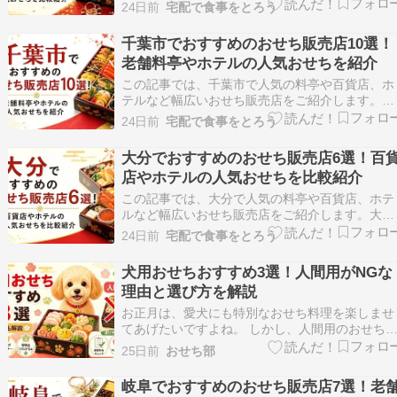
都宮でおせちを購入したい方に向けて、地域で予
24日前
宅配で食事をとろう
約・購入できる店舗を中心にまとめました。ホテ
ルならではの豪華なおせちや老舗和食店の手作り
千葉市でおすすめのおせち販売店10選！
おせち、百貨店やスーパーで選べる商品まで幅広
老舗料亭やホテルの人気おせちを紹介
く掲載していま…
この記事では、千葉市で人気の料亭や百貨店、ホ
テルなど幅広いおせち販売店をご紹介します。千
葉市には、地元で親しまれている和食店から有名
24日前
宅配で食事をとろう
ホテル、百貨店まで、お正月にふさわしいおせち
を購入できる店舗が数多くあります。それぞれの
大分でおすすめのおせち販売店6選！百
おせちは特徴や受取方法、予約方法が異なるた
店やホテルの人気おせちを比較紹介
め、比較しながら…
この記事では、大分で人気の料亭や百貨店、ホテ
ルなど幅広いおせち販売店をご紹介します。大分
県内で予約・購入できる店舗を中心に、それぞれ
24日前
宅配で食事をとろう
の特徴や予約方法、受取方法などをわかりやすく
まとめました。百貨店ならではの豊富な品揃え
犬用おせちおすすめ3選！人間用がNGな
や、ホテル・旅館が手掛けるこだわりのおせちま
理由と選び方を解説
で幅広く掲載して…
お正月は、愛犬にも特別なおせち料理を楽しませ
てあげたいですよね。 しかし、人間用のおせち
塩分や糖分が多く、犬にとって危険な食材が使わ
25日前
おせち部
れていることもあるため、そのまま与えるのはお
すすめできません。 犬用おせちを選ぶ際は、原
岐阜でおすすめのおせち販売店7選！老
料や添加物だけでなく、愛犬の年齢や体質、アレ