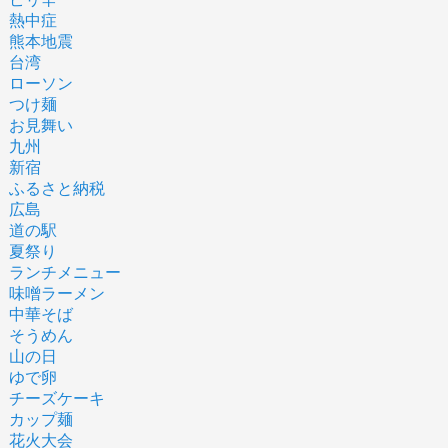
熱中症
熊本地震
台湾
ローソン
つけ麺
お見舞い
九州
新宿
ふるさと納税
広島
道の駅
夏祭り
ランチメニュー
味噌ラーメン
中華そば
そうめん
山の日
ゆで卵
チーズケーキ
カップ麺
花火大会