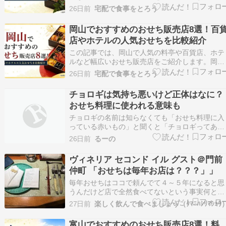
には、伝統ある料亭が手掛ける本格おせちから、
26日前
宅配で食事をとろう
ホテルや百貨店で購入できる華やかなおせちま
で、多彩な選択肢があります。店舗ごとの販売方
岡山でおすすめのおせち販売店8選！百
法や予約方法、特徴を比較しながら、自分に合っ
店やホテルの人気おせちを比較紹介
たおせちを見つけ…
この記事では、岡山で人気の料亭や百貨店、ホテ
ルなど幅広いおせち販売店をご紹介します。岡山
市内を中心に、お正月にふさわしい華やかなおせ
26日前
宅配で食事をとろう
ちを購入できる店舗を厳選しました。百貨店やホ
テル、老舗料理店など、それぞれの特徴や販売方
チョロギは気持ち悪いけど正体はなに？
法、予約方法を比較しながら紹介しています。地
おせち料理に使われる意味も
元ならではのお…
チョロギの名前は知らなくても「おせち料理に入
っている赤いもの」と聞くと「チョロギってあの
気持ち悪いやつか」と分かる人は多いのではない
26日前
るーの
でしょうか。 独特で個性的な見た目のチョロギ
すが、そもそも何からできているのか、野菜なの
ヴィネリア セコンド イル グスト＠門前
か生き物なのか。 その正体は分からないことだ
仲町 「おせちは毎年お店は？？？」」
けですよね。…
毎年おせちはココで頼んでて４～５年になると思
うんだけど店で全然食べてないという事実何とな
くＦＢを見ていたらちょうどスケジュールが空い
27日前
楽しく飲んで食べましょう（ﾀﾏﾆﾊｼﾘﾏｼｮｳ
てる日に空席アリの情報コレは久々に行きなさい
のサインと思い予約して行ってきましたまずは熊
富山でおすすめのおせち販売店8選！料