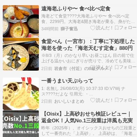
カップヌードルといえばやっぱりこれ やっぱり安
遠海老ふりや〜 食べ比べ定食
定感あるよね～ 辛味噌 トムヤムクン 初めて見
海老どて食堂????大海老ふりや〜 食べ比べ定
た…
食、2299円。大海老&開き海老が乗る、身がたっ
ぷり入った海老フライです????
34時間前
獅子奮迅
食堂べん（一宮市）：丁寧に下処理した
海老を使った「海老天むす定食」880円
※8/3（月）のかなり早いお昼ごはん 目の前で仕
上げる温かいおにぎりが売りで、冷めても美味し
いごはんを目指しつつ、できたてのホカホカ感を
2日前
岩倉市（付近）のB級グルメ |
楽しめるのがポイントおにぎりは具材豊富で季節
や日替わりもあり、天むすのような天ぷら系 […]
一番うまい天ぷらって
The post 食堂べん（一宮市）：丁寧に下処理…
1: 名無し 26/08/03(月) 10:37:33 ID:V7Wj ナ
ス????だよな 引用元: ・
https://hayabusa.open2ch.net/test/read.cgi/livej
2日前
おいしいまとめ
2： 名無し：26/08/03(月) 10…
【Oisix】上高砂おせち検証レビュー｜
返金OK！人気No.1三段重は洋風も充実
昨年（2025年）、オイシックスおせちの三段重と
して一番売れた「上高砂」。 上高砂は、「海老、