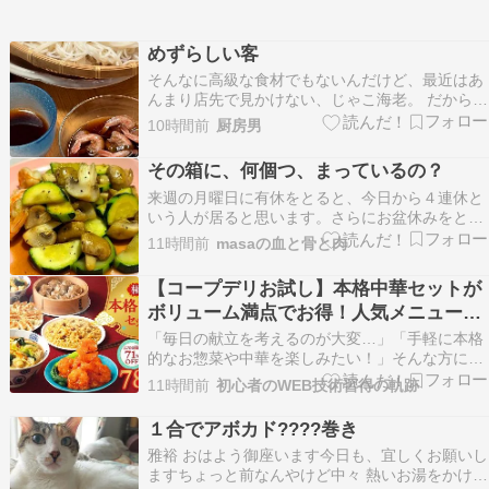
めずらしい客
そんなに高級な食材でもないんだけど、最近はあ
んまり店先で見かけない、じゃこ海老。 だから、
新鮮なのを見つけると思わず買ってしまう。 でも
10時間前
厨房男
って、急いで帰ってだしを取る。鮮度が落ちない
うちに。 じゃこ海老は、すぐに鮮度が落ちて黒ず
その箱に、何個つ、まっているの？
んできてしまう。 だから、さっさとだしを取るの
来週の月曜日に有休をとると、今日から４連休と
が正解…
いう人が居ると思います。さらにお盆休みをとっ
て16日の日曜まで9連休という人もいるでしょう
11時間前
masaの血と骨と肉
か？登別は昨日、今年の最高気温となりました。
とはいっても27度くらいですかね。我が家は二人
【コープデリお試し】本格中華セットが
の息子が帰省してきて、今日は登別～一般道で2
ボリューム満点でお得！人気メニュー5
時間少しかか…
品を実際にチェック
「毎日の献立を考えるのが大変…」「手軽に本格
的なお惣菜や中華を楽しみたい！」そんな方に注
目されているのが、コープデリのWEB限定「おた
11時間前
初心者のWEB技術習得の軌跡
めしセット」です。 今回は、数あるおためしセッ
トの中でも特にボリュームと満足感があると評判
１合でアボカド????巻き
の「極 本格中華セット」の内容や特徴について詳
雅裕 おはよう御座います今日も、宜しくお願いし
しくご紹…
ますちょっと前なんやけど中々 熱いお湯をかけて