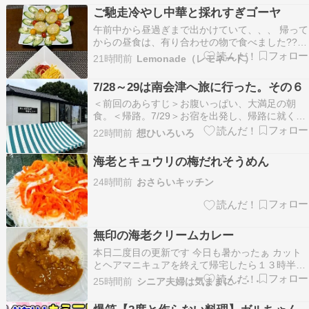
った！ 大森に用事あったんで寄り道成功〜 イン
ご馳走冷やし中華と採れすぎゴーヤ
スタもずいぶん積極活用してて目に入るから尚更
午前中から昼過ぎまで出かけていて、、、 帰って
思い…
からの昼食は、有り合わせの物で食べました????
お昼は、冷やし中華にしようと思ってたのですけ
21時間前
Lemonade（レモネード）
ど。 で、、、夕食に回しました。 夜ご飯にな
るように、ちょっと豪華な具材にしましたよ????
7/28～29は南会津へ旅に行った。その６
ゆで海老・ささみ蒸し・錦糸卵・高リコピ…
＜前回のあらすじ＞お腹いっぱい、大満足の朝
食。＜帰路。7/29＞お宿を出発し、帰路に就く。
同じ道を走るので、行きに立ち寄った道の駅を帰
22時間前
想ひいろいろ
りは逆方向からたどっていくことになる。道の駅
東山道伊王野。道の駅きつれがわ。この道の駅は
海老とキュウリの梅だれそうめん
初めて来たな～。可愛いポストを発見。ポストを
見るとつい写真…
24時間前
おさらいキッチン
無印の海老クリームカレー
本日二度目の更新です 今日も暑かったぁ カット
とヘアマニキュアを終えて帰宅したら１３時半過
ぎ 朝刊の折り込みに入っていたカレー専門店のチ
25時間前
シニア夫婦は気ままに・・・
ラシを思い出して ローリングストックの無印のカ
レーで簡単に( 笑 ) 今日のお昼ごはん 海老クリー