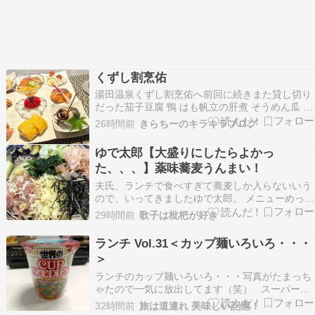
くずし割烹佑
湯田温泉くずし割烹佑へ前回に続きまた貸し切り
だった茄子豆腐 鴨 はも帆立の肝煮 そうめん瓜 鯛
西京焼き生ハムすいか 甘い卵焼き 姫さざえ肝と
26時間前
きらちーのキラキラブログ
かスイカとか苦手で食べたくないものがあっても
ここではがんばって食べるようにしてる目の前に
ゆで太郎【大盛りにしたらよかっ
いられたら残せづらいし言いにくいしお刺身くえ
た、、、】薬味蕎麦うんまい！
とのど…
夫氏、ランチで食べすぎて蕎麦しか入らないいう
ので、いってきましたゆで太郎。 メニューめっち
ゃ悩んで 冷やし薬味そば にしました。これに海
29時間前
歌子は枇杷が好き
老天トッピング（チケット無料） 夫は、月見とろ
ろ蕎麦の温玉で、おろしトッピング（チケット無
ランチ Vol.31＜カップ麺いろいろ・・・
料） うきうき。 先に呼ばれた夫のとろろはパウ
＞
チだっ…
ランチのカップ麺いろいろ・・・写真がたまっち
ゃたので一気に放出してます（笑） スーパーで
何個か買ったら、カップヌードルオリジナルのフ
32時間前
旅は道連れ 美味しい記憶！
ォーク頂きました～ 斜めで使えるのかな？？？