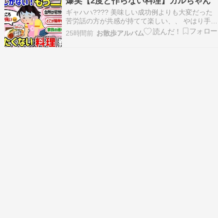
爆笑【2度と作らない料理】ガルちゃん
ムカレー 冷凍庫から鶏カツひと切れ発掘 今日…
ギャハハ???? 美味しい成功例よりも大変だった
苦労話の方が共感が持てて楽しい、、 やはり手間
がかかる割に喜ばれないと、二度と作らないにな
25時間前
お散歩アルバム
るようです。 昔は作ったのにやめた料理 ⚫︎ 揚げ
物 台所の油汚れがイヤ 揚げ物は危険 レンチン物
で充分 ⚫︎ クリームコロッケ 破裂するか…