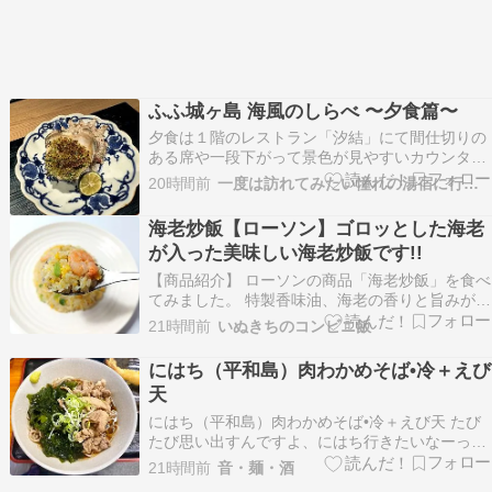
ふふ城ヶ島 海風のしらべ 〜夕食篇〜
夕食は１階のレストラン「汐結」にて間仕切りの
ある席や一段下がって景色が見やすいカウンター
席私たちは向かい合ったテーブル席でビールとワ
20時間前
一度は訪れてみたい憧れの湯宿に行くぞ
インで乾杯一品目は冷製 はまぐりの酒蒸し食事が
始まったばかりではあるのですが・・夕日が気に
海老炒飯【ローソン】ゴロッとした海老
なってしょうがない私たちの席からは見えないの
が入った美味しい海老炒飯です!!
で中座させても…
【商品紹介】 ローソンの商品「海老炒飯」を食べ
てみました。 特製香味油、海老の香りと旨みが特
徴の炒飯。 495円(税込) 発売日 2026.07.28 栄養
21時間前
いぬきちのコンビニ飯
成分【1包装(260g)当たり】熱量502kcalたんぱく
質16.6g脂質14.3g炭水化物77.0g糖質76.2g食物
にはち（平和島）肉わかめそば•冷＋えび
繊…
天
にはち（平和島）肉わかめそば•冷＋えび天 たび
たび思い出すんですよ、にはち行きたいなーって
ずいぶん行ってない気がして振り返ると、、なん
21時間前
音・麺・酒
と昨年末、大晦日早朝が最後???? そーいえば行