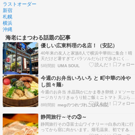
ラストオーダー
新宿
札幌
横浜
沖縄
海老にまつわる話題の記事
優しい広東料理の名店！（安記）
40年来の友人と家族8人で横浜中華街に集合！晴
天だけど暑すぎてパラソルだらけで歩きにく
い・・・山手に住む悪友の幹事で選んだお店は安
5時間前
UMA SOUL
記（アンキ）創業して94年の歴史を誇る広東料理
店！静かに食事が出来るお座敷を予約してくれま
今週のお弁当いろいろ と 町中華の冷や
した・・・予め予約してくれたのが4500円のコー
し担々麺♪
ス料理！まず…
今週のお弁当 水晶鶏かにかま巻き卵焼ＪＶソーセ
ージカリカリきゅうり鮭ご飯ミニトマト 天ぷら
（ゴーヤ 海老 煮ゴボウ レンコン カボチャ）卵焼
8時間前
megのつれづれごはん日記
赤ウィンナー鱧ちきわのオクラ詰ほうれん草の胡
麻和えミニトマト ハンバーグ冷やしおでん（ジャ
静岡旅行～その③～
ガイモ コンニャク 卵）ちくきゅうあかりちゃん
静岡旅行その③富士山ワイナリー⇒白糸の滝に行
ミ…
ってから宿に向かいます。畑毛温泉、初です♨１