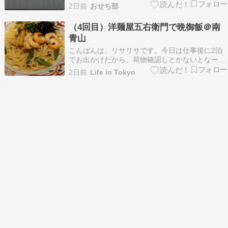
数の子」といった定番料理に「ローストビーフ、
2日前
おせち部
鮑（あわび）」などの豪華料理が加わったメニュ
ー構成で、外れ料理は他おせちよりもすごく少な
（4回目）洋麺屋五右衛門で晩御飯＠南
かったです。 まずいと感じたら全額返金保証もつ
青山
いてい…
こんばんは、リサリサです。今日は仕事後に2泊
でお出かけだから、荷物確認しとかないとなー。
洋麺屋五右衛門で晩御飯をいただきました。（1
2日前
Life in Tokyo
回目☆、2回目☆、3回目☆）今回は季節商品の筍
と海老と帆立のペペロンチーノを注文！スペシャ
ルスイーツセットにして、窯焼きスイートポテト
バニラカスター…