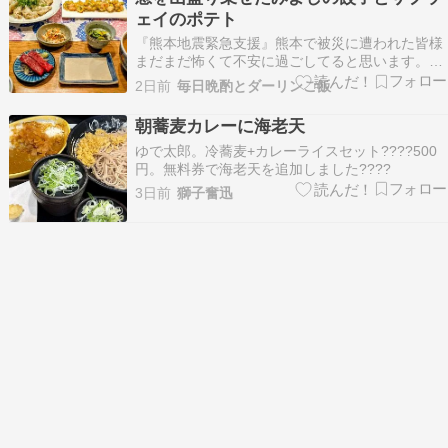
をチョイス。エビがあるか…
ェイのポテト
『熊本地震緊急支援』熊本で被災に遭われた皆様
まだまだ怖くて不安に過ごしてると思います。私
も胆振東部地震で3日間停電になって暗闇で過ご
2日前
毎日晩酌とダーリンご飯
したことを思い出します。電気が通ってからは被
災…ameblo.jpんじっ…モチモチに見守られ(？)な
朝蕎麦カレーに海老天
がら愛しのサブウェイポテトを食べる3時のおや
ゆで太郎。冷蕎麦+カレーライスセット????500
つ…
円。無料券で海老天を追加しました????
3日前
獅子奮迅