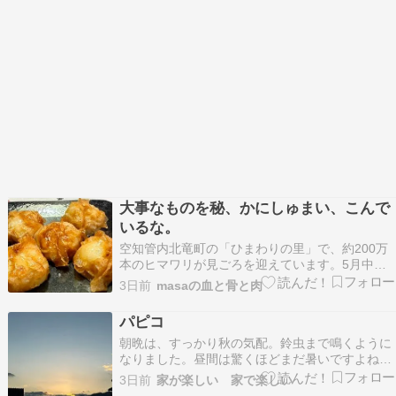
大事なものを秘、かにしゅまい、こんで
いるな。
空知管内北竜町の「ひまわりの里」で、約200万
本のヒマワリが見ごろを迎えています。5月中旬
から種をまき始めましたが、6月の低温と少雨で
3日前
masaの血と骨と肉
生育が遅れ、開花は例年より1週間遅い7月中旬と
なりました。現在は高さ1～1.5メートルに成長し
パピコ
ており、23ヘクタールに広がる畑の大部分で大輪
朝晩は、すっかり秋の気配。鈴虫まで鳴くように
の花を…
なりました。昼間は驚くほどまだ暑いですよね
ぇ。本日も朝活。子どもたち。3匹揃っていれば
3日前
家が楽しい 家で楽しい
それで安心。ハチワレちゃんもチュール待ち。ブ