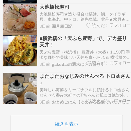
ラザーもエサ待ち。みんな元気だ！と朝のルーテ
大池橋松寿司
ィーンが私に安心と、一日の気力を与えてくれま
大池橋松寿司★造り盛合せ縞鯵、鯛、タイラギ
す。山際での猫たち…
貝、車海老、中トロ。剣先烏賊、雲丹★水貝★鯨
さえずり煮★下足塩焼き★鰻白焼き★子持ち昆布
3日前
漏月庵日記
★とろたく瓶ビールから兼八ロック。 ミステリと
ワイン好きの医師の備忘録です。 ほぼほぼ外食、
■横浜橋の「天ぷら豊野」で、デカ盛り
鮨屋率高し。 人気ブログランキング
天丼！
天ぷら豊野（横浜橋） 豊野丼（大盛）1,150円 手
頃な価格で美味しい天丼を食べられる 横浜橋の
『天ぷら豊野』。 土曜日の10時55分で、開店待
3日前
gakudaiの週末はデカ盛り！
ちは１人。 お姉様が「雨だからどうぞ！」と少し
早めに開店。 カウンター５席＋テーブル15席の
またまたおなじみのせんべろ トロ函さん
店内は、 明るくカジュアルな喫茶店という雰囲…
♪
美味しい海鮮をリーズナブルに頂けるトロ函さん
せんべろ呑み大好きのTちゃんと私には絶対外せ
ないお店です（笑）ワインでちょっと勢いをつけ
3日前
おとめごはん【ゆめみる乙女でいたいな…】
てますから（笑）いきなり日本酒からスタートで
す徳利でなくてやかんみたいな入れ物で出てくる
のも毎度のこと海鮮サラダお刺身の5種盛り合わ
せ海老のから揚…
続きを表示