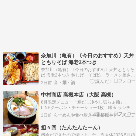
奈加川（亀有）〔今日のおすすめ〕天丼
ともりそば 海老2本つき
奈加川（亀有）〔今日のおすすめ〕天丼ともりそ
ば 海老2本つき 鈴しげ、そば処、ラーメン屋さん
なら夏冷かけ人気の舎鈴 いい感じの亀有駅前に上
2日前
音・麺・酒
陸 しかーし、早朝ではないので思い出した⇨ちょ
い直進 開店時間にこちらへ！ 半世紀ほど続く街
中村商店 高槻本店（大阪 高槻）
のお蕎麦やさん メニュー開いてあれこれ見たけ
8月限定メニュー「鯛だし冷やし塩らぁ麺」、
ど、…
LINEクーポン・チャーシュー1枚、味玉 ランチに
訪問♪『中村商店 高槻本店』 この日は会社をお休
2日前
らーめんや食べ歩きや史跡旅やディズニーのブログ
みを頂け、ランチは「中村商店 高槻本店」さん
へ。頂きたい月限定メニュー！味わいも楽しみ
担々回（たんたんたーん）
で、お店で美味しいラーメンを頂く事が出来て嬉
機会ができたので伺いました。※大体2026.5月頃
しいです…