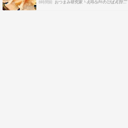
８時に夕食でしたが、着いたのはギリギリ????温
8時間前
おつまみ研究家・えりぷーのごはん日記♪♪
泉に入る時間はないので、そのまますぐ夕食で
す。ビールで乾杯????とにかく暑い日で、結構歩
いたので美味しい????最初の一杯は一気飲みでし
た??…