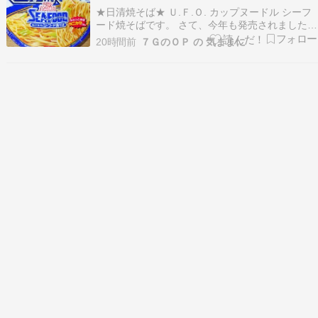
★日清焼そば★ Ｕ.Ｆ.Ｏ. カップヌードル シーフ
ード焼そばです。 さて、今年も発売されました、
UFOのシーフード。 毎回ちょこっとずつ変わっ
20時間前
７ＧのＯＰ の 気ままに
てるけどね。2026年今年のキャッチフレーズは
「夏こそうまい！シーフード！」 昨年の「夏はシ
ーフード！」とあまり変わらんかｗ 具はカニ…