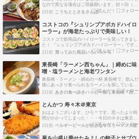
なので異なる場合はご容赦願います。担々回（た
んたんたーん）高知県の食べ歩き。こちらは高知
2日前
こうちととさをさんぽ
市宝永町にある担々麺などを提供しているお店。
機会ができたので伺いました。ほぼ開店時間。入
コストコの『シュリンプアボカドハイロ
ると店内はカウンター席とテーブル席です。map
ーラー』が海老たっぷりで美味しい！
で見てい…
コストコで新商品のハイローラーを買ってきまし
た！ 『シュリンプアボカドハイローラー』です！
海老たっぷりのハイローラーですよ！ 詳細情報
2日前
買ってみた商品いろいろメモ
シールを見ると、 お値段「100g当たり：税込238
円」でした。 今回は内容量が9 […]
東長崎「ラーメン西ちゃん」｜締めに味
噌・塩ラーメンと海老ワンタン
東長崎・ラーメン・締めの一杯 東長崎で、飲んだ
後にあっさり食べられるラーメンを探している人
へ 東長崎駅北口の線路沿い、ぽつりと灯る赤いテ
2日前
あきの食べ歩きハッピー部｜東長崎・西武池袋線沿線グルメ
ントと提灯が目印の「ラーメン 西ちゃん」。この
記事では、ここで食べた塩ラーメン、味噌ラーメ
とんかつ 寿々木＠東京
ン、海老ワンタンを写真とともに紹介します。あ
おはようございます。ひろ＊です。思ったより時
っさりし…
間がかかってしまった・・・今日のネタは東京駅
のとんかつ寿々木です。とんかつ 寿々木 (東京/と
2日前
ベルギービールが好きなサラリーマン大家
んかつ)★★★☆☆3.53 ■予算(夜):￥2,000～
￥2,999tabelog.comロースカツと海老フライ定食
葱を山盛り乗せたみよしの餃子とサブウ