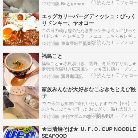
食べる事が出来なくてこれね紅茶のカップに、冷
12時間前
Beとgohan
たい牛乳を入れて、浮かべて崩します中から、粉
のしるこが出てきて、皮が徐々にやわやわになっ
エッグカリーバーグディッシュ：びっく
て、甘いけど美味しいです甘々やから、渋めのお
りドンキー、ヤオコー
茶やブラック…
この日の朝は鰹のたたき丼ランチは久々にびっく
りドンキーへレギュラーメニューこちらもレギュ
ラーメニューサイドメニューやスィーツメニュー
13時間前
東京亜細亜倶楽部
モーニングなどこの時期の限定メニュー席と席の
間がゆったりなのもよいねまずはお水でも呑んで
福島こと
ます????まずはお気に入りのイカの箱舟これは結
福島こと★赤貝湯引き、雲丹、冬瓜のすり流し★
構頼んでま…
伊勢海老湯引き広東風ソース★蒸し鶏ハーブソー
ス、叉焼、八尾の枝豆紹興酒酒粕漬け★金目鯛、
14時間前
漏月庵日記
鮑、伊勢海老、松茸、玉蜀黍、アスパラガス、オ
クラ、冬瓜の羽衣蒸し★鱧の四川風香り炒め★和
家族みんなが大好きなこぶきちとえび餃
牛と実山椒の小籠包★琵琶豆腐の酸辣湯★ロース
子
トダック★鱶鰭…
????今年も年末に寄付いたします????【PR】 こ
ぶきちこぶきちで作ったおにぎり、孫も大好きで
す♪火を使わず直ぐに食べられるおにぎりの出番
19時間前
夕刊マダムの悠々優待生活
多し。美味しいだけじゃない、栄養もたっぷり摂
れます。おにぎり以外にも色々なお料理に使えま
★日清焼そば★ Ｕ.Ｆ.Ｏ. CUP NOODLE
す。小豆島醤油の香ばしい風味と、二度の乾燥工
SEAFOOD
程が…