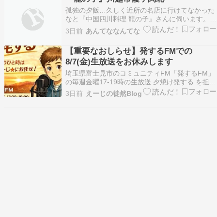
966kcal、たんぱく質：25.…
孤独の夕飯…久しく近所の名店に行けてなかった
なと『中国四川料理 龍の子』さんに伺います。
『龍の子』川越市霞ヶ関北 - 特命B級グルメ部長
3日前
あんてななんてな
の報告書[埼玉] 続きを読む
【重要なおしらせ】発するFMでの
8/7(金)生放送をお休みします
埼玉県富士見市のコミュニティFM「発するFM」
の毎週金曜17-19時の生放送 夕焼け発する を担当
していますが、私が副鼻腔炎による喉枯れを発症
3日前
えーじの徒然Blog
し、現在ピーク時よりは声が出せますが、放送に
堪えられない声質であり、大事を取って、8/7の
放送を休ませていただきます。楽しみにしていら
っ…