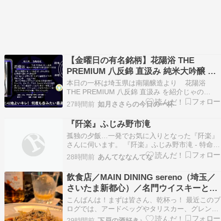
【金曜日の有名銘柄】花陽浴 THE
PREMIUM 八反錦 直汲み 純米大吟醸 お
りがらみ 無濾過生原酒【FUKA????YO-
本日の一杯は埼玉県は南陽醸造より 花陽浴
I】
THE PREMIUM 八反錦 直汲み を紹介じゃの
っ！！！ 本日は先日の宴友会で出した、八反錦の
27時間前
如月ささらの今日の一杯
花陽浴のPREMIUMの直汲みをご紹介じゃの！ 夏
限定の一本、これはほんとに美味しかった一本な
『阡楽』ふじみ野市滝
の！ さっそくレビューなの～！ まず…
孤独の夕飯…一発でお気に入りとなった『阡楽』
さんに伺います。 『阡楽』ふじみ野市滝 - 特命B
級グルメ部長の報告書[埼玉] 続きを読む
28時間前
あんてななんてな
飲食店／MAIN DINING sereno（埼玉／
さいたま新都心）／名門ウイスキーとイ
タリアン
こんばんは！まずは皆さん、乾杯っ！ 最近このブ
ログでは、アードベッグやタリスカー、グレンフ
ィディックにポールジロー……と、名門ウイスキ
29時間前
下戸の酒好き♪