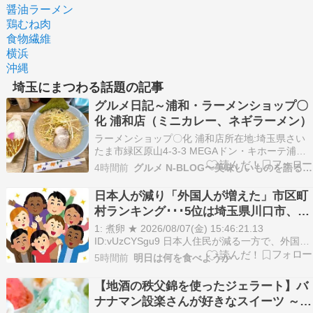
醤油ラーメン
鶏むね肉
食物繊維
横浜
沖縄
埼玉にまつわる話題の記事
グルメ日記～浦和・ラーメンショップ〇
化 浦和店（ミニカレー、ネギラーメン）
ラーメンショップ〇化 浦和店所在地:埼玉県さい
たま市緑区原山4-3-3 MEGAドン・キホーテ浦和
原山店 B1Fアクセス:JR浦和駅東口徒歩30分 ※国
4時間前
グルメ N-BLOG〜美味しいものを語る日記〜
道463号沿い営業時間:10:30～21:00TEL:不明定休
日:なし駐車場:有り（ドンキ駐車場）2回目の訪店
日本人が減り「外国人が増えた」市区町
になるが、今後ドン…
村ランキング･･･5位は埼玉県川口市、4
位京都市、ではトップ3は？
1: 煮卵 ★ 2026/08/07(金) 15:46:21.13
ID:vUzCYSgu9 日本人住民が減る一方で、外国人
住民が増えている。全国の自治体で、人口構成の
5時間前
明日は何を食べようか
変化が進んでいる。総務省が2026年7月29日に公
表した「住民基本台帳に基づく人口、人口動態及
【地酒の秩父錦を使ったジェラート】バ
び世帯数」による…
ナナマン設楽さんが好きなスイーツ ～オ