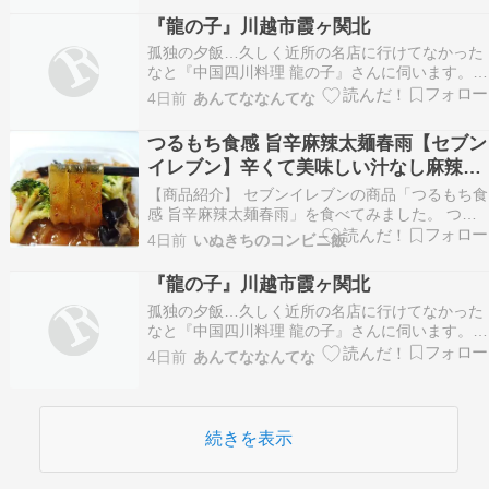
『龍の子』川越市霞ヶ関北
孤独の夕飯…久しく近所の名店に行けてなかった
なと『中国四川料理 龍の子』さんに伺います。
『龍の子』川越市霞ヶ関北 - 特命B級グルメ部長
4日前
あんてななんてな
の報告書[埼玉] 続きを読む
つるもち食感 旨辛麻辣太麺春雨【セブン
イレブン】辛くて美味しい汁なし麻辣湯
です!!
【商品紹介】 セブンイレブンの商品「つるもち食
感 旨辛麻辣太麺春雨」を食べてみました。 つる
もち食感の太麺春雨を使用した汁なしの麻辣湯で
4日前
いぬきちのコンビニ飯
す。ブロッコリーやレンコンなど8品目の具材を
旨辛な味付けで、花椒の痺れを楽しめる、食べ応
『龍の子』川越市霞ヶ関北
えのある惣菜です。 368円（税込397.44円） 2…
孤独の夕飯…久しく近所の名店に行けてなかった
なと『中国四川料理 龍の子』さんに伺います。
『龍の子』川越市霞ヶ関北 - 特命B級グルメ部長
4日前
あんてななんてな
の報告書[埼玉] 続きを読む
続きを表示