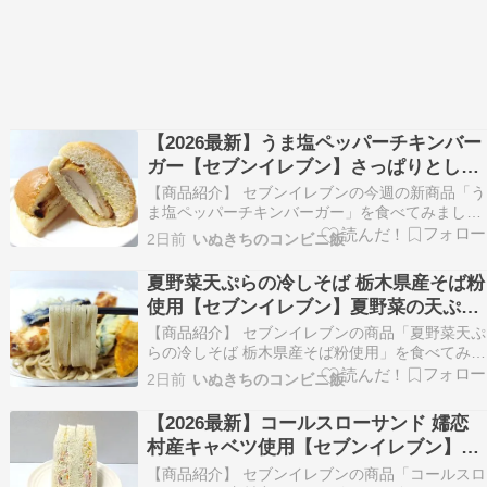
【2026最新】うま塩ペッパーチキンバー
ガー【セブンイレブン】さっぱりとした
後味のチキンバーガーです!!
【商品紹介】 セブンイレブンの今週の新商品「う
ま塩ペッパーチキンバーガー」を食べてみまし
た。 スパイシーなチキンに玉葱、ピクルス、レモ
2日前
いぬきちのコンビニ飯
ン果汁を加えたマヨネーズソースを組み合わせた
バーガーです。 378円（税込408.24円） 2026年
夏野菜天ぷらの冷しそば 栃木県産そば粉
08月05日（水）以降順次発売 熱量：39…
使用【セブンイレブン】夏野菜の天ぷら
を楽しめます!!
【商品紹介】 セブンイレブンの商品「夏野菜天ぷ
らの冷しそば 栃木県産そば粉使用」を食べてみま
した。 栃木県産のそば粉を使用した麺に、かぼち
2日前
いぬきちのコンビニ飯
ゃ、なす、オクラ、ちくわの天ぷらをのせた冷た
いそばです。 550円（税込594円） 2026年07月
【2026最新】コールスローサンド 嬬恋
28日（火）以降順次発売 熱量：533k…
村産キャベツ使用【セブンイレブン】食
感も楽しめるサンドイッチです!!
【商品紹介】 セブンイレブンの商品「コールスロ