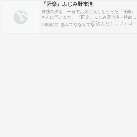
『阡楽』ふじみ野市滝
孤独の夕飯…一発でお気に入りとなった『阡楽』
さんに伺います。 『阡楽』ふじみ野市滝 - 特命B
級グルメ部長の報告書[埼玉] 続きを読む
24時間前
あんてななんてな