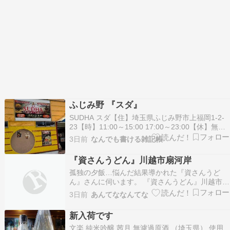
ふじみ野 『スダ』
SUDHA スダ【住】埼玉県ふじみ野市上福岡1-2-
23【時】11:00～15:00 17:00～23:00【休】無休
『ランチ』で利用 お初です。上福岡に新たにオー
3日前
なんでも書ける雑記帳
プンしたインネパ＆タイ料理のお店です。 この場
所、私の記憶だと中華⇒ベトナム料理で、今回は
『資さんうどん』川越市扇河岸
インネパです。中は居ぬ…
孤独の夕飯…悩んだ結果導かれた『資さんうど
ん』さんに伺います。 『資さんうどん』川越市扇
河岸 - 特命B級グルメ部長の報告書[埼玉] 続きを
3日前
あんてななんてな
読む
新入荷です
文楽 純米吟醸 茜月 無濾過原酒 （埼玉県） 使用