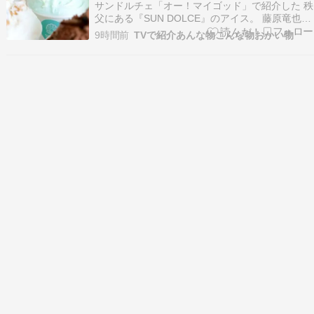
ー！マイゴッド
サンドルチェ「オー！マイゴッド」で紹介した 秩
父にある『SUN DOLCE』のアイス。 藤原竜也さ
んも食べていたそうです。 紹介したのはミルキー
9時間前
TVで紹介あんな物こんな物おかい物
クリーム みそぽてと・秩父錦でした。 ☆手作り
ジェラート自社工場で作っている。 地酒の秩父錦
を使ったものや B級グルメのみそぽてなど …