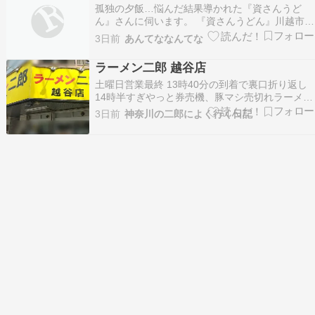
孤独の夕飯…悩んだ結果導かれた『資さんうど
ん』さんに伺います。 『資さんうどん』川越市扇
河岸 - 特命B級グルメ部長の報告書[埼玉] 続きを
3日前
あんてななんてな
読む
ラーメン二郎 越谷店
土曜日営業最終 13時40分の到着で裏口折り返し
14時半すぎやっと券売機、豚マシ売切れラーメン
ぶた2枚をポチり 去年食べてないつけ麺にしよ お
3日前
神奈川の二郎によく行く日記
店到着から1時間でルーミノさん前に着席 おニュ
ーになったエアコン真下快適すぎる！ こいたまご
が初見の女性助手さんから つけ麺は最後、着…