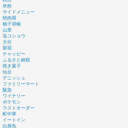
米粉
サイドメニュー
焼肉屋
柚子胡椒
山形
塩コショウ
大分
新宿
チャッピー
ふるさと納税
焼き菓子
仙台
デニッシュ
ファミリーマート
阪急
ワイナリー
ポケモン
ラストオーダー
町中華
イートイン
白身魚