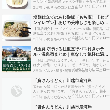
ーサンド 嬬恋村産キャベツ使用」を食べてみまし
た。 群馬県嬬恋村産キャベツを使用したコールス
2日前
いぬきちのコンビニ飯
ローサラダを挟んだサンドイッチです。味は、キ
ャベツの甘みとさわやかな酸味が特長です。 250
塩麹仕立てのあじ御飯（もち麦）【セブ
円（税込270円） 2026年07月15日（水）…
ンイレブン】あじの美味しさを楽しめる
お弁当です!!
【商品紹介】 セブンイレブンの今週の新商品「塩
麹仕立てのあじ御飯（もち麦）」を食べてみまし
た。 塩麹に漬け込んで焼き上げたあじをほぐして
2日前
いぬきちのコンビニ飯
盛り付けたお弁当です。 398円（税込429.84円）
2026年08月04日（火）以降順次発売 熱量：
埼玉発で行ける往復直行バス付きホテ
315kcal、たんぱく質：15.1g…
ル・温泉宿まとめ｜車なしで気軽に温泉
旅へ
「今日は運転しなくていい。」 それだけで、休日
は少し特別になります。 朝、大宮や川越からバス
へ乗り込んでしまえば、あとは景色を眺めたり、
2日前
グルメ×温泉×関東近郊＝放浪ジャーニー
少し眠ったり。 気が付けば温泉街に到着し、荷物
を置いて温泉へ向かうだけ。 帰りの運転を気にし
『資さんうどん』川越市扇河岸
なくていいから、夕食では好きなお酒を飲んでも
孤独の夕飯…悩んだ結果導かれた『資さんうど
いいし、…
ん』さんに伺います。 『資さんうどん』川越市扇
河岸 - 特命B級グルメ部長の報告書[埼玉] 続きを
2日前
あんてななんてな
読む
『資さんうどん』川越市扇河岸