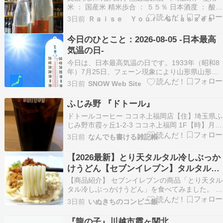
米 ： 国産米 精米歩合 ： ５５％ 日本酒度 ： 酸度
： ｱﾙｺｰﾙ度 ： １６° １８００ｍｌ ３，５２０円
3日前
Ｒａｉｓｅ Ｙｏｕｒ Ｇｌａｓｓｅｓ
７２０ｍｌ １，９８０円 日の丸 特別純米 ハイパ
ードライ （秋田県） 使用米 ： 国産米 精米歩合
今日のひとこと：2026-08-05 -日本最高
： ５５ …
気温の日-
今日は、日本最高気温の日です。1933年（昭和8
年）7月25日、フェーン現象により山形県山形市
で日本の当時の最高気温40.8℃を記録しました。
3日前
SNOW Web Site
この記録は長らく最高記温の記録となっていた
が、2007年（平成19年）8月16日に埼玉県熊谷市
ふじみ野 『ドトール』
と岐阜県多治見市で40.9℃を観測し、74…
ドトールコーヒー ココネ上福岡店【住】埼玉県ふ
じみ野市霞ヶ丘1-2-3 ココネ上福岡 1F【時】月-
金7:00～21:00 土7:30～20:00 日祝8:00～
3日前
なんでも書ける雑記帳
20:00【休】無休ドトールのHP 『カフェ』で利用
紹介69回目（前回のブログ）※チェーン店トータ
【2026最新】とり天タルタル冷しぶっか
ル連日の猛暑、ク…
けうどん【セブンイレブン】タルタルソ
ースが美味しいうどんです!!
【商品紹介】 セブンイレブンの商品「とり天タル
タル冷しぶっかけうどん」を食べてみました。 と
り天と相性抜群のタルタルソースがやみつきにな
3日前
いぬきちのコンビニ飯
る冷しぶっかけうどんです。 648円（税込699.84
円） 2026年07月28日（火）以降順次発売 熱量：
『龍の子』川越市霞ヶ関北