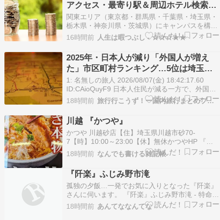
アクセス・最寄り駅＆周辺ホテル検索ま
プウ…
とめ
関東エリア（東京都・群馬県・千葉県・埼玉県・
栃木県・神奈川県・茨城県）にキャンパスを構え
る国公立大学のアクセス情報を都道府県別にまと
16時間前
人生は暇つぶし - ☆☆☆★★
めました！ 各大学の主要キャンパス、最寄り駅・
バス案内、詳細アクセスページへのリンク、およ
2025年・日本人が減り「外国人が増え
び受験生や学会参加者に便利な周辺ホテル検索機
た」市区町村ランキング…5位は埼玉県
能を完備して…
川口市、4位京都市、ではトップ3は？
1: 名無しの旅人 2026/08/07(金) 18:42:17.60
ID:CAioQuyF9 日本人住民が減る一方で、外国人
住民が増えている。全国の自治体で、人口構成の
18時間前
旅行行こうず！ー国内旅行まとめブログー
変化が進んでいる。総務省が2026年7月29日に公
表した「住民基本台帳に基づく人口、人口動態及
川越 『かつや』
び世帯数」によ…
かつや 川越砂店【住】埼玉県川越市砂70-
7【時】10:00～23:00【休】無休かつやHP 『ラ
ンチ』で利用 紹介68回目（前回のブログ） ※チ
18時間前
なんでも書ける雑記帳
ェーン店トータル所用で川越の某所へ。ランチは
某所に行ったら毎回お邪魔している店に。あら、
『阡楽』ふじみ野市滝
本日は開店が30分遅れと貼紙がありました。こ…
孤独の夕飯…一発でお気に入りとなった『阡楽』
さんに伺います。 『阡楽』ふじみ野市滝 - 特命B
級グルメ部長の報告書[埼玉] 続きを読む
18時間前
あんてななんてな