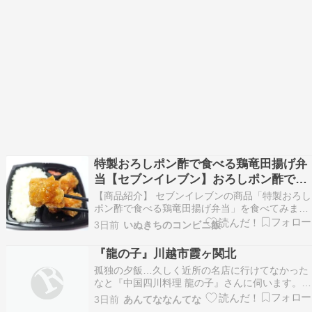
特製おろしポン酢で食べる鶏竜田揚げ弁
当【セブンイレブン】おろしポン酢でさ
っぱりと食べられます!!
【商品紹介】 セブンイレブンの商品「特製おろし
ポン酢で食べる鶏竜田揚げ弁当」を食べてみまし
た。 鶏むね肉の竜田揚げを、おろしポン酢でさっ
3日前
いぬきちのコンビニ飯
ぱりと食べるお弁当です。 648円（税込699.84
円） 2026年07月28日（火）以降順次発売 熱量：
『龍の子』川越市霞ヶ関北
702kcal、たんぱく質：35.7…
孤独の夕飯…久しく近所の名店に行けてなかった
なと『中国四川料理 龍の子』さんに伺います。
『龍の子』川越市霞ヶ関北 - 特命B級グルメ部長
3日前
あんてななんてな
の報告書[埼玉] 続きを読む