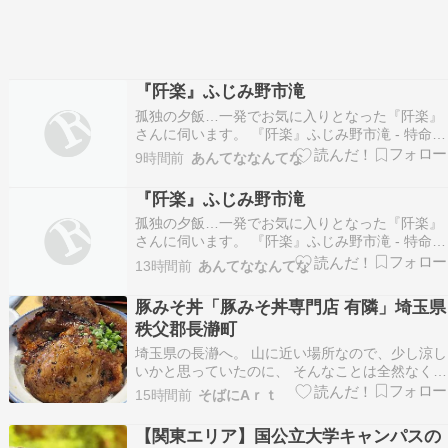
『阡楽』ふじみ野市滝
孤独の夕飯…一発でお気に入りとなった『阡楽』
さんに伺います。 『阡楽』ふじみ野市滝 - 特命B
級グルメ部長の報告書[埼玉] 続きを読む
9時間前
あんてななんてな
『阡楽』ふじみ野市滝
孤独の夕飯…一発でお気に入りとなった『阡楽』
さんに伺います。 『阡楽』ふじみ野市滝 - 特命B
級グルメ部長の報告書[埼玉] 続きを読む
13時間前
あんてななんてな
豚みそ丼「豚みそ丼専門店 有隣」埼玉県
秩父郡長瀞町
埼玉県の長瀞へ。 山に近い場所なので、少し涼し
いかと思っていたのに、 そんなことは全然なく
て、むしろ暑い！ 湿度が高くて、山の向こうには
15時間前
そばにAｒｔ
もくもくと雲が沸いている。 夕立がくるかも。
まずは宝登山（ほどさん）へ。 長瀞駅からバスに
【関東エリア】国公立大学キャンパスの
乗り、宝登山ロープウェイ乗り場へ。 宝登山ロー