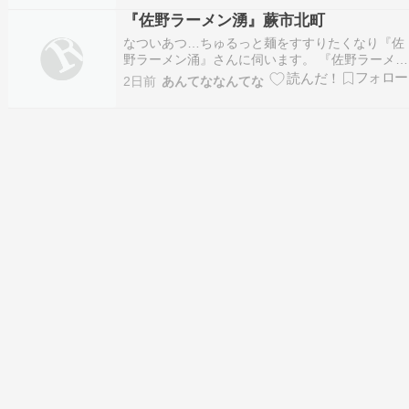
『佐野ラーメン湧』蕨市北町
なついあつ…ちゅるっと麺をすすりたくなり『佐
野ラーメン涌』さんに伺います。 『佐野ラーメン
湧』蕨市北町 - 特命B級グルメ部長の報告書[埼玉]
2日前
あんてななんてな
続きを読む