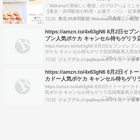
ーツ、ブルーベリー
「Wakanaの美味しい教室」のブログへようこ
【東京・赤羽駅前の料理・お菓子・パン・紅茶
室】池袋9分、新宿14分、大宮15分、渋谷20分
7日前
京16分、浜松町24分好アクセス！ 【プライベ
ッスン専門】お菓子・料理・パン・紅茶のマン
https://amzn.to/4x63gN6 8月2日セ
マンレッスン♪親子やお友達との2…
ブン人気ポケカ キャンセル待ちゲリラ
再販再入荷在庫復活販売情報各店舗 〓
https://amzn.to/4x63gN6 8月2日セブンイレブ
ームエメラルダ 〓スターターセットex 
ポケカ キャンセル待ちゲリラ店頭再販再入荷在
活販売情報各店舗 〓ストームエメラルダ 〓スタ
は本日も開始〓 スレッド札幌仙台東京
7日前
ーセットex 販売は本日も開始〓 スレッド札幌
秋葉原池袋梅田博多広島横浜町田新宿
京都内秋葉原池袋梅田博多広島横浜町田新宿吉
https://amzn.to/4x63gN6 8月2日イ
寺八王子千葉名古屋京都広島福岡長崎
八王子千…
カドー人気ポケカ キャンセル待ちゲリ
茨城
頭再販再入荷在庫復活販売情報各店舗 
https://amzn.to/4x63gN6 8月2日イトーヨーカ
トームエメラルダ 〓スターターセットex
気ポケカ キャンセル待ちゲリラ店頭再販再入荷
復活販売情報各店舗 〓ストームエメラルダ 〓ス
売は本日も開始〓 スレッド札幌仙台東
7日前
ターセットex 販売は本日も開始〓 スレッド札
内秋葉原池袋梅田博多広島横浜町田新
東京都内秋葉原池袋梅田博多広島横浜町田新宿
祥寺八王子千葉名古屋京都広島福岡長
寺八王子…
縄茨城