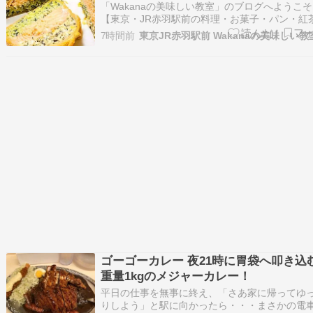
イ、真鯛と帆立クネル他
「Wakanaの美味しい教室」のブログへようこ
【東京・JR赤羽駅前の料理・お菓子・パン・紅
室】池袋9分、新宿14分、大宮15分、渋谷20分
7時間前
京16分、浜松町24分好アクセス！ 【プライベ
ッスン専門】お菓子・料理・パン・紅茶のマン
マンレッスン♪親子やお友達と…
ゴーゴーカレー 夜21時に胃袋へ叩き込
重量1kgのメジャーカレー！
平日の仕事を無事に終え、「さあ家に帰ってゆ
りしよう」と駅に向かったら・・・まさかの電