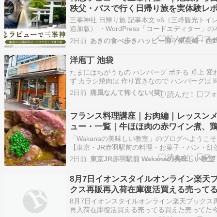
発売とかベイの発売と被ってるから列長そう…
秩父・バスで行く日帰り旅を実体験レ
うだし、不快なベトチャイの声を間近
ト
時間聞きたくないんだよな。
三峯神社 日帰り旅 記事本文 v6（三峰観光トイ
追加版） ・WordPress「コードエディター」の
欄へ貼り付けてください。 ・タイトル欄には本
2日前
ードを貼り付けないでください。 ・既存の選定
18枚＋追加写真6枚を使用する完成版です。 ・P
洋庖丁 池袋
はすべての写真を同じ3…
たまにはちがうもの ハンバーグ ポチる 卓上 変
ず カラシ焼肉は 作り置きなので ハンバーグは 
かが かかりまか できたのが こちら ぐつぐつ し
2日前
痛風なんて怖くない(笑)
まっせ! やっぱ ゴマ塩飯は うまいのぅぅぅ～ ↓
チっとお願いします ↓↓ にほんブログ村
フランス料理講座｜お肉編｜レッスン
ュー・一覧｜牛ほほ肉の赤ワイン煮、
と林檎のシードル煮他
「Wakanaの美味しい教室」のブログへようこ
【東京・JR赤羽駅前の料理・お菓子・パン・紅
室】池袋9分、新宿14分、大宮15分、渋谷20分
2日前
京16分、浜松町24分好アクセス！ 【プライベ
ッスン専門】お菓子・料理・パン・紅茶のマン
8月7日イオンスタイルオンライン楽天
マンレッスン♪親子やお友達と…
クス再販再入荷在庫復活買える売って
えた売ってた今日のヨドバシ栄池袋難
8月7日イオンスタイルオンライン楽天ブックス
田秋葉原吉祥寺川崎町田仙台郡山博多 
再入荷在庫復活買える売ってる買えた売ってた