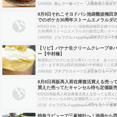
止まってる！？ 疲労困憊の体にこの仕打ちは、
13時間前
らなんでも神様、ちょっと意地悪すぎやしませ
ね？ ・・・ですが！ ここで落ち込むような「た
8月9日それこそヨドバシ池袋難波梅田
ん」ではありません 逆に考えるんだ！ 普段の…
でのポケカ30周年ストームエメラルダ
売は黒いカード限定かつ購入歴を見ら
8月9日それこそヨドバシ池袋難波梅田京都での
確かマイナンバーカードの確認もあっ
カ30周年ストームエメラルダの販売は黒いカー
定かつ購入歴を見られて確かマイナンバーカー
ずなので結構ガチガチではある ビック
14時間前
確認もあったはずなので結構ガチガチではある 
ラも最近は抽選でマイナカードを活用
クカメラも最近は抽選でマイナカードを活用す
【リピ】バナナ生クリームクレープ＠
ようになったし
うになったしにほんブログ村 人気ブログラン…
ー【中村橋】
毎度私のブログにお立ち寄りいただき、ありが
ございます本日は西武池袋線の中村橋近くに位
るバトーで『バナナ生クリームクレープ』をリ
29時間前
プチプラスイーツときどきショートケ
てきました前回投稿はこちら。これまでにも何
ご紹介した、週末の午後しか営業していないパ
8月8日再販再入荷在庫復活買える売っ
スリーです。（場所的に週末しか行くことがで
買えた売ってたキャンセル待ち定価販
い…
ニオンアリーナToLoveるの再販期待し
8月8日再販再入荷在庫復活買える売ってる買え
ドバシ札幌仙台池袋難波梅田博多京都
ってたキャンセル待ち定価販売ユニオンアリー
ToLoveるの再販期待してヨドバシ札幌仙台池袋
福岡栄宇都宮新都心川崎町田八王子市
2日前
梅田博多京都広島福岡栄宇都宮新都心川崎町田
寺秋葉原郡山行ってみるか……？ 遊戯
子市吉祥寺秋葉原郡山行ってみるか……？ 遊戯
特急ラビューで三峯神社へ｜池袋から
発売とかベイの発売と被ってるから列