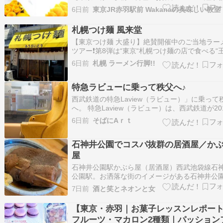
室】池袋9分、新宿14分、大宮15分、渋谷20分
6日前
京16分、浜松町24分好アクセス！ 【プライベ
ッスン専門】お菓子・料理・パン・紅茶のマン
札幌つけ麺 風来堂
マンレッスン♪親子やお友達との2…
【東京つけ麺 大盛り】絶賛開催中のご当地ラー
ツアー❗️第8弾は“東京“札幌つけ麺の店で食べる“
系“つけ麺❗️これは実に面白い☝️池袋の名店をリ
6日前
札幌 ラーメン行脚!!
トした一杯❗️つけ麺の味付けの三大要素である甘•
酸をしっかり感じる魚介豚骨のつけ汁♪節もしっ
特急ラビューに乗って秩父へ♪
効いてます❗️もっちり…
西武鉄道の特急Laview（ラビュー）」に乗って
へ。 特急Laview（ラビュー）は、西武鉄道が20
に運行を開始した特急で、 池袋駅～西武秩父駅
6日前
そばにAｒｔ
る電車。 Laviewの名称は、 「L」 贅沢（Luxur
リビング（Living）のような空間、 「a」 矢（a
石神井公園でコスパ抜群の居酒屋／か
屋
石神井公園駅かぶら屋（居酒屋）西武池袋線石
公園駅。お洒落な街のイメージがある石神井公
駅前にこの店がある。コスパ抜群の居酒屋チェ
7日前
酒と笑とネオンと女
ン。仕事終わりに一杯やりに入った。カウンタ
に座る。まず生ビール。冷えたビールが旨い。
【東京・赤羽｜お菓子レッスンレポー
チパネルで料理は注文する。名物の黒おでんと
フルーツ・マカロン2種類｜パッション
とん…