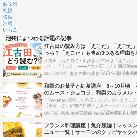
お味噌
札幌
横浜
沖縄
いちご
池袋にまつわる話題の記事
江古田の読み方は「えこだ」「えごた
っち？「えこた」も含め3つある理由を
目線で解説
江古田・地名の謎・街歩き 江古田は「えこだ」
ごた」「えこた」――どれが正しい？ 西武池袋
江古田駅は「えこだ」。ところが、少し離れた
3時間20分前
大江戸線の新江古田駅は「しんえごた」です。
に地元で話を聞くと、「昔はえごたと言った」
和梨のお菓子と紅茶講座｜8～10月頃｜
ちではえこただった」など、世代や育った場所
のムース・ショコラ、和梨のカラメル
ラン・タルト他
「Wakanaの美味しい教室」のブログへようこ
【東京・赤羽駅前の料理・お菓子・パン・紅茶
室】池袋9分、新宿14分、大宮15分、渋谷20分
5時間前
京16分、浜松町24分好アクセス！ 【プライベ
ッスン専門】お菓子・料理・パン・紅茶のマン
フランス料理講座｜魚介類編｜レッス
マンレッスン♪親子やお友達との2…
ニュー一覧｜サーモンのクリビヤック