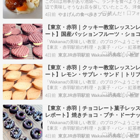
カツ
この日は用事があり池袋へ。ランチを食べよう
辺で美味しそうなお店を探していたところ、洋
「ウチョウテン」さん見つけて初訪問。 お店
4日前
やまげんの食べ歩きブログ
駅東口から徒歩10分ほど。駅からはやや離れた
にある。 到着したのは12時過ぎ。店先には10
【東京・赤羽｜クッキー教室レッスン
の行列ができており、人気ぶりがうか…
ート】国産パッションフルーツ・ショ
サンド｜トリプル
「Wakanaの美味しい教室」のブログへようこ
【東京・赤羽駅前の料理・お菓子・パン・紅茶
室】池袋9分、新宿14分、大宮15分、渋谷20分
4日前
京16分、浜松町24分好アクセス！ 【プライベ
ッスン専門】お菓子・料理・パン・紅茶のマン
【東京・赤羽｜クッキー教室レッスン
マンレッスン♪親子やお友達との2…
ート】レモン・サブレ・サンド｜トリ
レッスン
「Wakanaの美味しい教室」のブログへようこ
【東京・赤羽駅前の料理・お菓子・パン・紅茶
室】池袋9分、新宿14分、大宮15分、渋谷20分
4日前
京16分、浜松町24分好アクセス！ 【プライベ
ッスン専門】お菓子・料理・パン・紅茶のマン
【東京・赤羽｜チョコレート菓子レッ
マンレッスン♪親子やお友達との2…
レポート】焼きチョコ・プチ・ドーナ
｜トリプルレッスン
「Wakanaの美味しい教室」のブログへようこ
【東京・赤羽駅前の料理・お菓子・パン・紅茶
室】池袋9分、新宿14分、大宮15分、渋谷20分
4日前
京16分、浜松町24分好アクセス！ 【プライベ