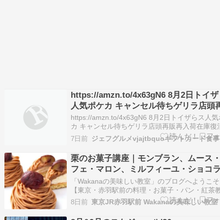
https://amzn.to/4x63gN6 8月2日ト
人気ポケカ キャンセル待ちゲリラ店頭
再入荷在庫復活販売情報各店舗 〓スト
https://amzn.to/4x63gN6 8月2日トイザらス人
エメラルダ 〓スターターセットex 販売
カ キャンセル待ちゲリラ店頭再販再入荷在庫復
売情報各店舗 〓ストームエメラルダ 〓スタータ
日も開始〓 スレッド札幌仙台東京都内
7日前
ットex 販売は本日も開始〓 スレッド札幌仙台
原池袋梅田博多広島横浜町田新宿吉祥
内秋葉原池袋梅田博多広島横浜町田新宿吉祥寺
栗のお菓子講座｜モンブラン、ムース
王子千葉名古屋京都広島福岡長崎沖縄
子千葉名…
フェ・マロン、ミルフィーユ・ショコ
マロン他
「Wakanaの美味しい教室」のブログへようこ
【東京・赤羽駅前の料理・お菓子・パン・紅茶
室】池袋9分、新宿14分、大宮15分、渋谷20分
8日前
京16分、浜松町24分好アクセス！ 【プライベ
ッスン専門】お菓子・料理・パン・紅茶のマン