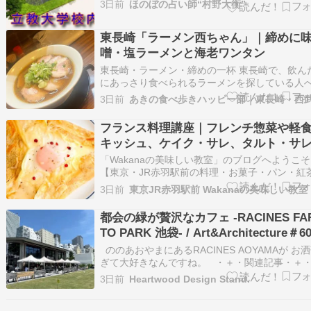
3日前
ほのぼの占い師“村野大衡”
の頃にハマって、学校の図書室にある本は全部
した。立教大学構内にあることは前から知って
東長崎「ラーメン西ちゃん」｜締めに
た。タイミングが合わず昨日になりました。私
噌・塩ラーメンと海老ワンタン
東長崎・ラーメン・締めの一杯 東長崎で、飲ん
にあっさり食べられるラーメンを探している人へ
長崎駅北口の線路沿い、ぽつりと灯る赤いテン
3日前
提灯が目印の「ラーメン 西ちゃん」。この記事
は、ここで食べた塩ラーメン、味噌ラーメン、
フランス料理講座｜フレンチ惣菜や軽
ワンタンを写真とともに紹介します。あっさり
キッシュ、ケイク・サレ、タルト・サ
｜レッスン一覧
「Wakanaの美味しい教室」のブログへようこ
【東京・JR赤羽駅前の料理・お菓子・パン・紅
室】池袋9分、新宿14分、大宮15分、渋谷20分
3日前
京16分、浜松町24分好アクセス！ 【プライベ
ッスン専門】お菓子・料理・パン・紅茶のマン
都会の緑が贅沢なカフェ -RACINES FA
マンレッスン♪親子やお友達と…
TO PARK 池袋- / Art&Architecture＃6
ののあおやまにあるRACINES AOYAMAが お
ぎて大好きなんですね。 ・＋・関連記事・＋
で、 RACINESって池袋にもあるんですけど 
3日前
Heartwood Design Stand.
最近わたしの中で勝手に流行っている 〝パーク
店〟で。 これはもう行くしかないじゃない！