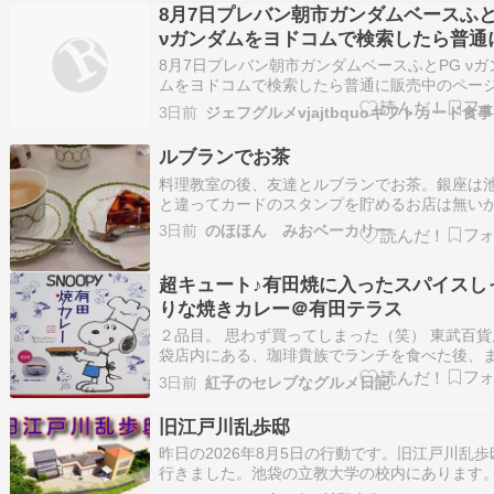
てるだろうなぁと思って店前を見るとさっきよ
8月7日プレバン朝市ガンダムベースふと
が伸びてるというね(꒪꒫꒪")ｶﾞｰﾝ待ってた…
νガンダムをヨドコムで検索したら普通
売中のページ出て来た 再販品なんて殆
8月7日プレバン朝市ガンダムベースふとPG νガ
ットの方にページないのに ついでにア
ムをヨドコムで検索したら普通に販売中のペー
て来た 再販品なんて殆どネットの方にページな
ゼウスもヨドコムで買えるみたいだ ま
3日前
に ついでにアリュゼウスもヨドコムで買えるみ
袋とか行くと尋常じゃない量のアリュ
だ まぁ池袋とか行くと尋常じゃない量のアリュ
ルブランでお茶
ス、Ξ、メッサーが広範囲に置いてある
ス、Ξ、メッサーが広範囲に置いてある…
な... そらネットの方でも買えるように
料理教室の後、友達とルブランでお茶。銀座は
と違ってカードのスタンプを貯めるお店は無い
あちこちのお店に行っている。今回は近場で良
3日前
のほほん みおベーカリー
～と。またしてもベリーのタルト。ここに来る
べたくなる。甘酸っぱくて美味しい。コーヒー
超キュート♪有田焼に入ったスパイスし
味でホッと一息できた。
りな焼きカレー＠有田テラス
２品目。 思わず買ってしまった（笑） 東武百貨
袋店内にある、珈琲貴族でランチを食べた後、
開催していた大九州展を見に行きました。 その
3日前
紅子のセレブなグルメ日記
記事はこちら。 『めっちゃ嬉しい♪お誕生日ク
でデザート付きランチ@珈琲貴族』 好きなもの
旧江戸川乱歩邸
今日は昨日よりも暑くなりましたが…
昨日の2026年8月5日の行動です。旧江戸川乱歩
行きました。池袋の立教大学の校内にあります
教大学 旧江戸川乱歩邸【公式】江戸川乱歩は小