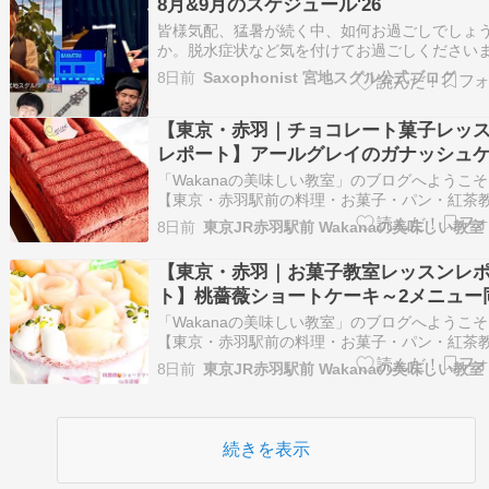
8月&9月のスケジュール'26
マンレッスン♪親子やお友達との2…
皆様気配、猛暑が続く中、如何お過ごしでしょ
か。脱水症状など気を付けてお過ごしください
せ。さて、８月は阿佐ヶ谷マンハッタンで若手
8日前
Saxophonist 宮地スグル公式ブログ
ージシャンと新しいプロジェクトを開始します
の他も盛沢山！是非お越しくださいませ。8/5(木
【東京・赤羽｜チョコレート菓子レッ
摩南野サンマルク：勝見比砂子(p)４＜原山勇気
レポート】アールグレイのガナッシュ
キ～ダブルレッスン
「Wakanaの美味しい教室」のブログへようこ
【東京・赤羽駅前の料理・お菓子・パン・紅茶
室】池袋9分、新宿14分、大宮15分、渋谷20分
8日前
京16分、浜松町24分好アクセス！ 【プライベ
ッスン専門】お菓子・料理・パン・紅茶のマン
【東京・赤羽｜お菓子教室レッスンレ
マンレッスン♪親子やお友達との2…
ト】桃薔薇ショートケーキ～2メニュー
受講ダブルレッスン
「Wakanaの美味しい教室」のブログへようこ
【東京・赤羽駅前の料理・お菓子・パン・紅茶
室】池袋9分、新宿14分、大宮15分、渋谷20分
8日前
京16分、浜松町24分好アクセス！ 【プライベ
ッスン専門】お菓子・料理・パン・紅茶のマン
マンレッスン♪親子やお友達との2…
続きを表示