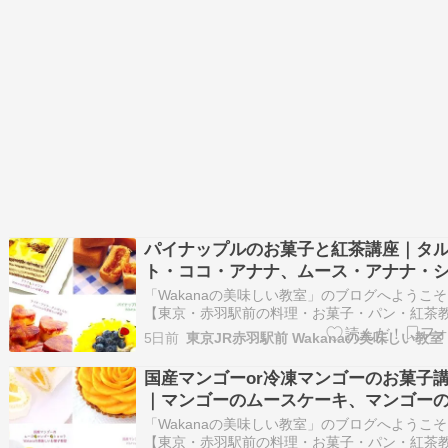
パイナップルのお菓子と紅茶講座｜タ
ト・ココ・アナナ、ムース・アナナ・
コラ、鳳梨酥他
「Wakanaの美味しい教室」のブログへようこ
【東京・赤羽駅前の料理・お菓子・パン・紅茶
室】池袋9分、新宿14分、大宮15分、渋谷20分
5日前
京16分、浜松町24分好アクセス！ 【プライベ
ッスン専門】お菓子・料理・パン・紅茶のマン
国産マンゴーor冷凍マンゴーのお菓子
マンレッスン♪親子やお友達との2…
｜マンゴーのムースケーキ、マンゴー
ルト、ロールケーキ
「Wakanaの美味しい教室」のブログへようこ
【東京・赤羽駅前の料理・お菓子・パン・紅茶