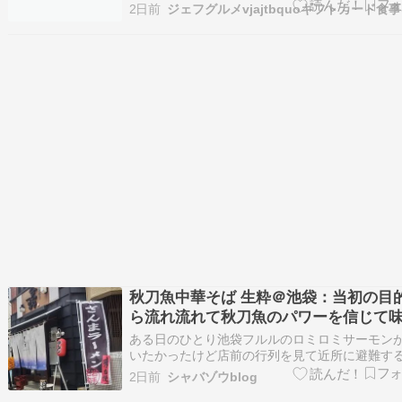
のヨドバシ博多 ホビーゾーンキャンセル分や昨
ーゾーンキャンセル分や昨日販売なか
2日前
売なかった店舗やスーパーダイバーズやワンピ
店舗やスーパーダイバーズやワンピー
スタートデッキや回収やら今日も忙しくなりそ
タートデッキや回収やら今日も忙しく
すね ストームエメラルダ νガンダム解体匠機…
そうですね ストームエメラルダ νガン
解体匠機
秋刀魚中華そば 生粋＠池袋：当初の目
ら流れ流れて秋刀魚のパワーを信じて
ってみたりして
ある日のひとり池袋フルルのロミロミサーモン
いたかったけど店前の行列を見て近所に避難す
いう始末さて20分ほど麻婆で飲って外に出て時
2日前
シャバゾウblog
にも14時過ぎぐらいだったしある程度待ちも解