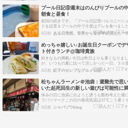
ッスン専門】お菓子・料理・パン・紅茶のマン
プール日記⑨週末はのんびりプールの
マンレッスン♪親子やお友達との2…
朝食と昼食！
前回の続きです。『プール日記⑧バルコニーシ
ドを設置＆プールの中で今度はアレを食べまし
前回の続きです。『プールの話⑦オーロラライ
5日前
ナイトプールをパリピ仕様に！』前回の続きで
『プールの話⑥プールに入っていたら焼きそば
めっちゃ嬉しい♪お誕生日クーポンでデ
おいが……』前回の続…ameblo.jp昨晩もゲ…
ト付きランチ@珈琲貴族
好きなもの満載♪ 今日は昨日よりも暑くなりま
が、いつもの夏に比べて涼しかった一日。３０
こそこなのは有り難いです。もう酷暑日にはな
5日前
紅子のセレブなグルメ日記
欲しくない、と願っても、またお盆のころには
てるんでしょうね・・・。 そんな中、気になる
松ちゃんラーメン＠池袋：避難先で思
ューがあったので、それを食べにお出掛け。向
いた起死回生の新しい遊びは可能性に
てるぞと
休みの日に池袋に出ようと誘うも数秒考えた後
でバツマークこの日の最高気温は37℃こう暑く
ハニーも外に出たがらないわさて そんな日曜日
5日前
シャバゾウblog
ロ池袋ホント言うとHulu-luのロミロミサーモン
を狙おうと思って来てみたんだけど店前になか
の待ちを見てしまってとりあえず列が捌け…