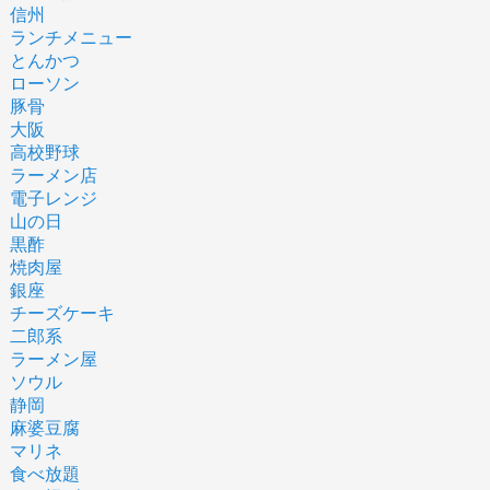
信州
ランチメニュー
とんかつ
ローソン
豚骨
大阪
高校野球
ラーメン店
電子レンジ
山の日
黒酢
焼肉屋
銀座
チーズケーキ
二郎系
ラーメン屋
ソウル
静岡
麻婆豆腐
マリネ
食べ放題