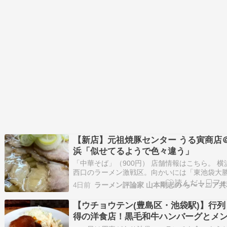
ゃない…
【新店】元祖焼豚センター うる寅商店
浜「似せてるようで色々違う」
「中華そば」（900円） 店舗情報はこちら。 横
西口のラーメン激戦区。向かいには「東池袋大
横浜店」「たまがった」、並びには「大和家」
4日前
ラーメン評論家 山本剛志の ら〜マニア共
る場所で、「はやし田」で知られるINGS社が、
汁の「鳳仙花」で営業していたが、2025年12月
【ウチョウテン(豊島区・池袋駅)】行列
ニューアル。 醤油味の中華そばを…
得の洋食店！黒毛和牛ハンバーグとメ