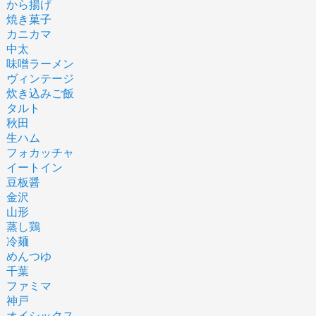
から揚げ
焼き菓子
カニカマ
中太
味噌ラーメン
ヴィンテージ
炊き込みご飯
タルト
秋田
生ハム
フォカッチャ
イートイン
豆板醤
金沢
山形
蒸し鶏
冷麺
めんつゆ
千葉
ファミマ
神戸
オイシックス