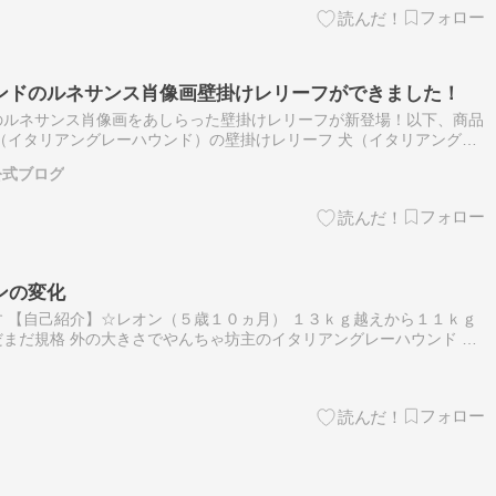
ンドのルネサンス肖像画壁掛けレリーフができました！
のルネサンス肖像画をあしらった壁掛けレリーフが新登場！以下、商品
（イタリアングレーハウンド）の壁掛けレリーフ 犬（イタリアングレ
たネオクラシカル風の壁掛けレリーフです。FDM方式の3Dプリント
公式ブログ
ンの変化
 【自己紹介】☆レオン（５歳１０ヵ月） １３ｋｇ越えから１１ｋｇ
まだ規格 外の大きさでやんちゃ坊主のイタリアングレーハウンド ☆
眠（１２歳１ヵ月１０日） 寝た切りになって１年１１ヵ月１日を頑