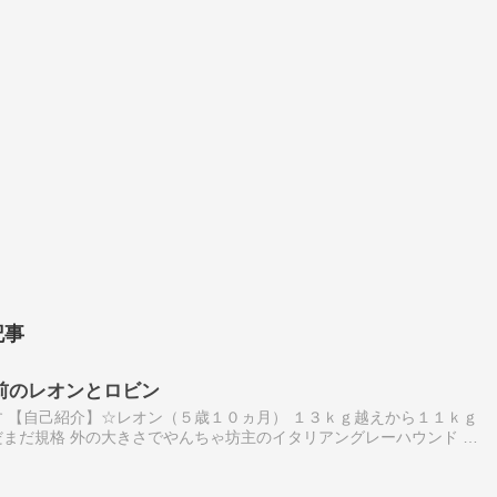
記事
前のレオンとロビン
 【自己紹介】☆レオン（５歳１０ヵ月） １３ｋｇ越えから１１ｋｇ
まだ規格 外の大きさでやんちゃ坊主のイタリアングレーハウンド ☆
眠（１２歳１ヵ月１０日） 寝た切りになって１年１１ヵ月１日を頑