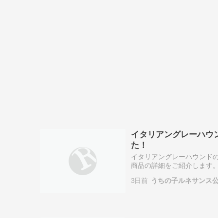
イタリアングレーハウ
た！
イタリアングレーハウンド
商品の詳細をご紹介します。
木・片面デザイン） 犬（イ
3日前
うちの子ルネサンス
面にあしらいま…