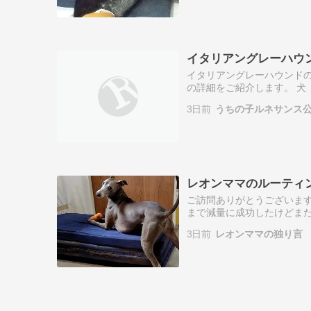
イタリアングレーハウ
イタリアングレーハウンド
の詳細をご紹介します。 犬
ーハウンド）をモチーフにし
3日前
うちの子ルネサンス
で造形し、お…
レオンママのルーティ
ご訪問ありがとうございます
まで減量に成功したけどまだ
ロビン２０２６年８月１日永
3日前
レオンママの独り言
張って生き…