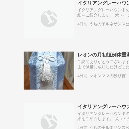
イタリアングレーハウ
イタリアングレーハウンド
細をご紹介します。 犬（イ
デザイン 犬（イタリアング
4日前
うちの子ルネサンス
ションにプリ…
レオンの月初恒例体重
ご訪問ありがとうございます
まで減量に成功したけどまだ
ロビン２０２６年８月１日永
4日前
レオンママの独り言
張って生き…
イタリアングレーハウ
イタリアングレーハウンド
細をご紹介します。 犬（イ
デザイン 犬（イタリアング
4日前
うちの子ルネサンス