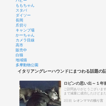
パピー
ももちゃん
スタバ
ダイソー
長岡
爪切り
キャンプ場
かーちゃん
カメラ目線
高市
販売中
白猫
地域猫
多摩動物公園
イタリアングレーハウンドにまつわる話題の
ロビンの思い出～１年
ご訪問ありがとうございます
まで減量に成功したけどまだ
ロビン２０２６年８月１日永
2日前
レオンママの独り言
張って生き…