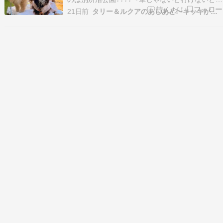
ろだから埼玉方面????のママちんにとってはどれ
21日前
タリー＆ルクアのあしあと〜キッキがくれた宝物たち〜
も新鮮〜✨✨公園内にお店がある、ということで
歩いていたらルクア嬢????が急にブレーキング
ぅ〜⚠️よく見たらお店でしたこの日のラン
チ???…