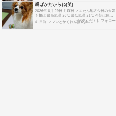
５月のマルシェで、ちわわん柄の保冷ポーチをゲ
親ばかだからね(笑)
ットしたお店、その時はポシェットが売り切れで
2026年 6月 29日 月曜日 ノエたん地方今日の天氣
買えな…
予報は 最高氣温 26℃ 最低氣温 21℃ 今朝は氣温
のお写真なしで???? 昨日は台風が過ぎ去った後
41日前
ママンとかくれんぼ☆彡
なのに１日雨が降ったりやんだりでジメジメとし
た嫌なお天氣になりました 今まで台風が去った後
って台風一過っていいお天氣にな…