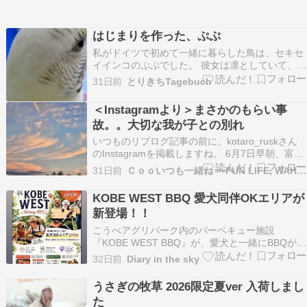
はじまりを作った、ぷぷ
私がドイツで初めて一緒に暮らした鳥は、セキセ
イインコのぷぷでした。 彼女は凛としていて、ま
るで雪の妖精のような佇まいでした。 引き取った
31日前
とりきちTagebuch
当時は疥癬を患っていて、治療を重ね、画像のよ
うに完治しました。 松ぼっくりのような独特の模
＜Instagramより＞まさかのもらい事
様をまとい、同じような子にはなかなか出会えま
故。。大切な我が子との別れ
せん。 …
いつものリブログ記事の前に。kotaro_ruskさん
のInstagramを掲載しますね。 6月7日早朝、富士
わんわんマルシェへ向かうため、車を走らせてい
31日前
Ｃｏｏいつも一緒ね 〜FUN LIFE, WAHO LIFE
たkotaroさん。愛犬ラスクちゃんは助手席でしっ
かりとキャリーをシートベルトで固定して運転し
KOBE WEST BBQ 愛犬同伴OKエリアが
ていました。するとセンターライ…
新登場！！
こうべアグリパーク内のバーベキュー施設
『KOBE WEST BBQ』が、愛犬と一緒にBBQが楽
しめるようになったそうです7月2日(水)から、
32日前
Diary in the sky
KOBE WEST BBQに愛犬同伴OKエリアが新登場
です行ってみたいなぁ～ この投稿をInstagramで
うさぎの牧草 2026限定夏ver 入荷しまし
見る 愛犬と一緒に楽しい時間『…
た