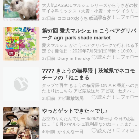
大人気ZASSOUマルシェシリーズからうさぎの牧
草イネ科ミックス（大麦・小麦・オーツ イタリア
ンライグラスなど）ができました うさぎの牧草
32日前
ココロのおうち 軟式ブログ
2026限定夏ver 70gの通販はココロのおうちうさ
ぎ用品の通販サイト専門店【ココロのおうち】で
第57回 愛犬マルシェ in こうべアグリパ
す。うさぎさんと飼い主さんの幸せを第一に…
ーク agri park shade market
愛犬マルシェ がこうべアグリパークで行われる予
定です開催日：2026年7月5日(日)時間：10:00〜
15:30場所：こうべアグリパーク (旧神戸ワイナリ
37日前
Diary in the sky
ー農業公園)室内エリア&日陰の回廊エリア住所：
兵庫県神戸市西区押部谷町高和1557-1駐車場・入
????️ きょうの猫界隈｜茨城県でネコモ
場料：無料 駐車場も無料で約…
チーフの「ねこまる
タップで再生 きょうの猫界隈 ON AIR 番組へのお
たよりはこちら アビ蔵放送局 アビ蔵：ねえバス
テト、新都市広場で「ねこまるしぇ」やるんだっ
38日前
アビ蔵放送局
て。 バステト：へえ、茨城県の日立市で７月の
４・５日ね。猫好きにはたまらないわね。 アビ
やっとゲットできた～でし♪
蔵：ネコモチーフのイベントって、なんだかほっ
お空のりんたんでしー 6/29の埼玉は 今日のお話
こ…
は…「６月のマルシェ戦利品なのねー」こまたん
があちちなお顔してるのは、ブラッシング後でテ
40日前
かりんな一日
ンション上がって、お部屋の中走り回ったから～