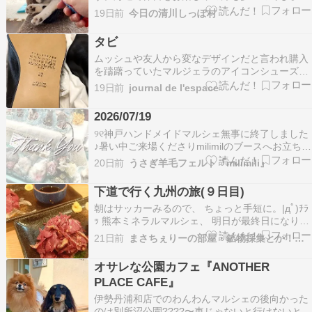
か。山間の観光地 清川村も多くの方々が訪れてま
19日前
今日の清川しっぽ村
す。しっぽ村のある宮ヶ瀬地域、天気にも恵まれ
大変賑わってます！さて、しっぽ村からは大部屋
タビ
2分割(工事)その後の様子をお届けさせていただき
ムッシュや友人から変なデザインだと言われ購入
た…
を躊躇っていたマルジェラのアイコンシューズ、
タビ。試着したらあまりにも履きやすくて、つい
19日前
journal de l'espace
に買ってしまいましたタビという名前の通り、つ
ま先が足袋になっています。タビはバレエシュー
2026/07/19
ズやブーツが定番ですが、履きやすさを重視して
୨୧⁣⁣神戸ハンドメイドマルシェ⁣無事に終了しました
こちらの踵が踏…
♪⁣⁣暑い中ご来場くださり⁣milimilのブースへ⁣お立ち寄
りくださった皆さま⁣本当にありがとうございまし
20日前
うさぎ羊毛フェルト『milimili』
た✨⁣⁣⁣今回はイベント公式サイトの⁣「出展者ピック
アップ」⁣そしてイベントInstagramの⁣「ピックア
下道で行く九州の旅(９日目)
ップクリエ…
朝はサッカーみるので、 ちょっと手短に。|дﾟ)ﾁﾗ
ｯ 熊本ミネラルマルシェ、 明日が最終日になりま
す。 どうぞよろしくお願いします。m(_ _)m 今
21日前
まさちぇりーの部屋・鉱物採集とか！日記
日は軽くホームシックの中、 なんであなたがここ
(熊本)にいるの！？ な方が声をかけてくださった
オサレな公園カフェ『ANOTHER
り。(ちょっとホームシックが緩和…
PLACE CAFE』
伊勢丹浦和店でのわんわんマルシェの後向かった
のは別所沼公園????〜車じゃないと行けないとこ