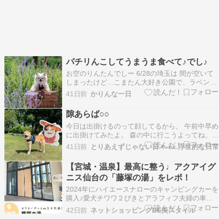
パチリんこしてうまうま食べて♪でし♪
お空のりんたんでしー 6/28の埼玉は 間が空いて
しまったけど…こまたん大好き公園で、ラベンダ
ーやら…のお写真を撮った日 晴空家も遊びに来て
41日前
かりんな一日
くれた～ラベンダーでお写真撮って… こまたん
は、カートで休憩～ うっすらとお日様が出る時間
隙あらば○○
帯もあって、ちょっとあちちのお顔になっちゃう
今日は出掛けるのって顔してるから。 午前中早め
けど…
に出掛けてみたよ。 森の中に行こうよってね。
森じゃないけどね。 どすこい猫。 あっちにも野
41日前
とりあえずじゃない日々-ex.浮世的な日常
球猫。 猫だらけ。 中には入れないけど隙あらば
猫展。 せっかくなので。 開成山公園散歩しまし
【宮城・温泉】最高に整う♩アクアイグ
ょう。 良い天気です。 あっちで何かやってるみ
ニス仙台の「藤塚の湯」をレポ！
た…
2024年にハイエースナローのキャンピングカーを
購入♪愛犬チワワ２ぴきとアラフィフ夫婦の車中
泊旅の日記です 自己紹介 RVパークから徒歩30
42日前
ネットショッピングDE美スタイル
秒！お湯はトロトロ＆露天で「整う」極上の温泉