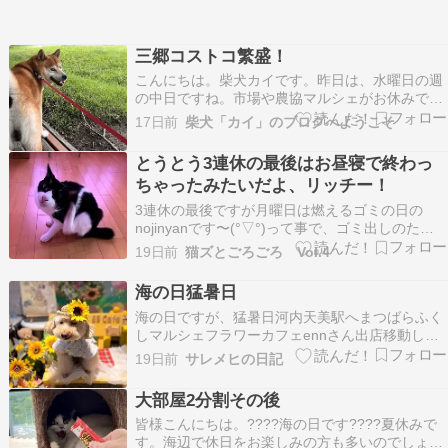
三郷コストコ繁盛！
こんにちは。柴犬カイです。昨日は、水曜日の週
の中日ですね。市場や農協マルシェがお休みで久
しぶりにお隣り三郷のコストコへお買い物です。
17日前
柴犬「カイ」のブログへようこそ
レジ待ちの様子がこれですから、売り場の方も混
雑していました。この...
とうとう3連休の最後はお昼寝で終わっ
ちゃったみたいだよ、リッチー！
3連休の最後ですが月曜日は燃えるゴミの日の
nojinyanです〜(°▽°)って事で、ゴミ出しのため
に起きた時のリッチーから〜！布団の横で後ろ足
19日前
猫ズとごろごろ Vol.4
でぺぺぺ中〜！朝ご飯後はテーブルでくつろぐリ
ッチー！って、ごらっ(^◇^;)nojinyan朝ご飯はど
海の日猛暑日
こで食べればいいのやら？お天気良い…
海の日ですが、猛暑日河内天美駅へまつばらふく
しマルシェフラワーカフェennさん出店移動して
空堀商店街89cafeパグカフェ店内きなこ店長お休
19日前
サレメヒの日記
みでポテト店長ルークちゃん日替わりランチハン
バーグアイスコーヒー赤紫蘇ジュースチーズミー
大部屋2分割その後
トボール楽しかった89cafeパグカフェでした。
皆様こんにちは。????海の日です????夏休みで
す。海辺で休日をお楽しみの方も多いのでしょう