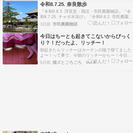
皆さまに心よりお見舞い申し上げます。地震に驚
令和8.7.25. 奈良散歩
いて脱走してしまった子たちは無事に戻って来た
『令和8.8.3. 浮見堂・鶏活・市民農園物語』『令
でしょうか？…
和8.7.25. チャボ水浴び』『令和8.8.2. 市民農園物
語』『令和8.7.23. 飛鳥園（奈良市登大路町５
3日前
市民農園物語
９）』『令和7.8.1. 市民農園物語』『…
ameblo.jp『令和8.7.25. チャボ水浴び』『令和
今日はちーとも起きてこないからびっく
8.8.2…
り？！だったよ、リッチー！
朝起きたらリッチーはカーテンの陰で寝てました
よ〜！って事で、今朝のリッチーから〜！今日は
自宅で在宅勤務です。もうすぐお仕事開始だよ
5日前
猫ズとごろごろ Vol.4
ー、になっても降りてこないリッチー？お2階に
見に行ったらまだ寝てる(^◇^;)朝ご飯も食べに来
ないし、大丈夫なのかっ？今日はそこまで暑くな
いからお2…