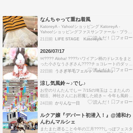
なんちゃって重ね着風
KatoreyA - Yahoo!ショッピング KatoreyA -
Yahoo!ショッピングファスサンファール・ブラー
ミン・ベアトリス・ミランカ・パシオーネ・
21日前
LIFE STAGE KatoreyA
TUNIC・鴨居羊子・PASSIONE・ATELIER SIX・
ANANAを扱うセレクトショップです。:Katorey…
2026/07/17
୨୧⁣⁣????️ Aloha! ????⁣⁣ハワイアン柄のドレスをまと
った⁣小さなうさぎさん????⁣⁣チョコレートのダッチ
ちゃんです♪⁣⁣スカートの中は見えませんが…⁣ちゃ
22日前
うさぎ羊毛フェルト『milimili』
んと体もツートンカラーです????⁣⁣⁣明日の神戸ハン
ドメイドマルシェワンピースうさぎさんは全部で
涼し気風鈴～♪でし♪
5点…
お空のりんたんでしー 7/15の埼玉は こまたんの
朝活、神社さんにお邪魔した続き～ 今年も風鈴が
設置されたのを神社さんのインスタで拝見したの
24日前
かりんな一日
で… 「今年もこまたん、風鈴さんとモデルしゃん
するなのね」風鈴には浴衣が似合うけど… お外で
ルクア嬢『デパート初潜入！』@浦和わ
浴衣、ちょっと暑いかなーと思ったので、今年は
んわんマルシェ
パ…
またまた遡ること今年の三月????しっぽフェスタ