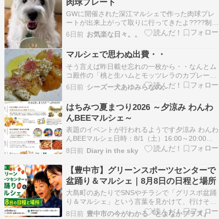
肉球プレート
GWに開催された深江マルシェで作った肉球プレ
ートが出来上がって取りに行ってきたよ????制作
は動画のとおり難航して片手のみ半分の大きさに
6日前
お気楽な日々。。
なっちゃったけど出来上がったプレートは肉球も
くっきりわかるように色塗りされてて嬉しい☺️ ぽ
マルシェで思わぬ出費・・
ちっと応援お願いします(^-^)/~
そう言えば昨日載せ忘れの一枚から・・なんとム
コ殿作の「桃と生ハムとモッツレラのカプレー
ゼ」！残ってたので上様にとっておいたら最初は
6日前
シーズー犬あゆみらなの。
え？桃？？と言ってたけどペロリと食べてありま
した硬い桃はサラダに入れたりするんだよねムコ
はちみつ夏まつり2026 ～夕涼み わんわ
殿実家はもも園もやってて、、ムコが固いの好き
んBEEマルシェ～
なので両方送ってく…
表題のイベントが行われるようです夕涼み わんわ
んBEEマルシェ日時：8/1（土）16:00～20:00場
所：神戸養蜂場 この投稿をInstagramで見る 神戸
8日前
Diary in the sky
養蜂場(@kobe_beekeepers)がシェアした投稿に
ほんブログ村
【豊中市】グリーンスポーツセンターで
盆踊り＆マルシェ｜8月8日の日程と場所
大島町のあたりでSNSやチラシで「グリスポ盆踊
り＆マルシェ」という言葉を見かけて、行けそう
かどうか迷っている方もいるかもしれません。 地
8日前
豊中市の今がわかる『とよなかプラス』