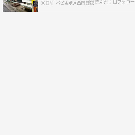
市/ラーメン)★★★☆☆3.18 ■予算(夜):￥1,000～
30日前
パピ＆ポメ凸凹日記
￥1,999tabelog.com うるマルシェにこちらのお
店のチャーシューが売っているのですがそれが我
が家のお気に入り…