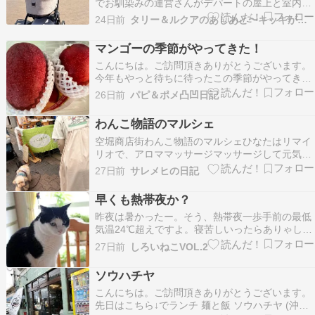
でお馴染みの運営さんがデパートの屋上と室内わ
んフロアでイベントを行う、ということでお友だ
24日前
タリー＆ルクアのあしあと〜キッキがくれた宝物たち〜
ちのポメラニアンCOCOちゃんと伊勢丹浦和店へ
行ってきたよ????〜ママさんが駅までお迎えに来
マンゴーの季節がやってきた！
てくれてデパートまでスーイスイ????この日の
こんにちは。ご訪問頂きありがとうございます。
一…
今年もやっと待ちに待ったこの季節がやってき
た???? はい、マンゴー????です。 ファーマーズ
26日前
パピ＆ポメ凸凹日記
やうるマルシェ行きまくり買いまくりです????ち
ょっと色が悪いだけでお安くなるので(#^.^#)味は
わんこ物語のマルシェ
一緒???? いつものお味噌と 最近…
空堀商店街わんこ物語のマルシェひなたはリマイ
リオで、アロママッサージマッサージして元気は
つらつひなたです。89cafeパグカフェきなこ店長
27日前
サレメヒの日記
日替わりランチスープカレーアイスコーヒー赤紫
蘇ジュースよつば菓子店のシフォンケーキソラち
早くも熱帯夜か？
ゃんときなこ店長シフォンケーキ美味し
昨夜は暑かったー。そう、熱帯夜一歩手前の最低
い???????…
気温24℃超えですよ。寝苦しいったらありゃしな
い。湿度も高くてムシムシだしこんな時に、お出
27日前
しろいねこVOL.2
かけ？こんなベタベタの日にどちらへ？台湾マル
シェ山形市は台湾の台南市と姉妹都市なので、台
ソウハチヤ
湾マルシェがありました。韓国語の先生がお手伝
こんにちは。ご訪問頂きありがとうございます。
いするから来て…
先日はこちら↓でランチ 麺と飯 ソウハチヤ (沖縄