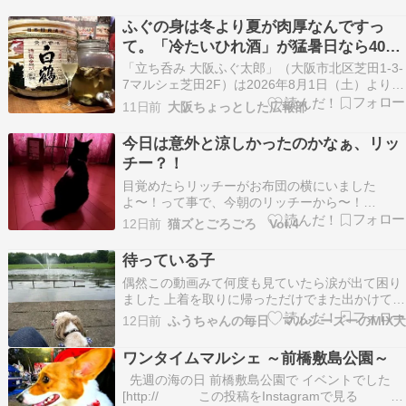
域情報メディア「とよなかプラス」でエリアを担
当しているよしひとです。平日は北大阪のあ […]
ふぐの身は冬より夏が肉厚なんですっ
て。「冷たいひれ酒」が猛暑日なら40％
オフ、酷暑日なら70％オフ！
「立ち呑み 大阪ふぐ太郎」（大阪市北区芝田1-3-
7マルシェ芝田2F）は2026年8月1日（土）より期
間限定で、最高気温連動型サービス「冷たいひれ
11日前
大阪ちょっとした広報部
酒でクールダウン大作戦」を実施します。白鶴と
共同開発した新感覚の「冷やしひれ酒」を大阪市
今日は意外と涼しかったのかなぁ、リッ
内の最高気温に応じてお得にお楽しみいただける
チー？！
サ…
目覚めたらリッチーがお布団の横にいました
よ〜！って事で、今朝のリッチーから〜！
nojinyanが起きた後もワッフルのタオルケットを
12日前
猫ズとごろごろ Vol.4
満喫するリッチー(^◇^;)今日は自宅で在宅勤務で
す。午前中はキッチンの椅子の下で寝ていたリッ
待っている子
チー！nojinyanお昼休みにはおやつをもらってお
偶然この動画みて何度も見ていたら涙が出て困り
手…
ました 上着を取りに帰っただけでまた出かけてし
まった 出かけたと知った時のこの子の尻尾がゆっ
12日前
ふうちゃんの毎日 マルシーズーのMIX犬
くりと下がってくる …… 同じ経験何度もありま
した 出ていく方も後ろ髪惹かれるけど 待ってい
ワンタイムマルシェ ～前橋敷島公園～
た子はゆっくり尻尾が下がっていく きっとふうち
先週の海の日 前橋敷島公園で イベントでした
ゃん…
[http:// この投稿をInstagramで見る