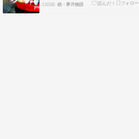
ワンタイムマルシェ(@wontime_marche)
13日前
続・夢月物語
がシェアした投稿 ] 午後８時までなので ７時にお
出かけで…