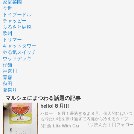
家庭菜園
今世
トイプードル
チャッピー
ふるさと納税
欧州
トリマー
キャットタワー
やる気スイッチ
ウッドデッキ
仔猫
神奈川
青森
秋田
夏祭り
マルシェにまつわる話題の記事
hello!８月l!!
ハロー！８月！暑過ぎるよ８月。個人的にはいつ
も冷たい物を摂り過ぎて内臓から冷えるタイプの
人間なので気をつけたい季節です。みなさまもご
3日前
Life With Cat
自愛くださいね。 先日の熊本の地震で被災された