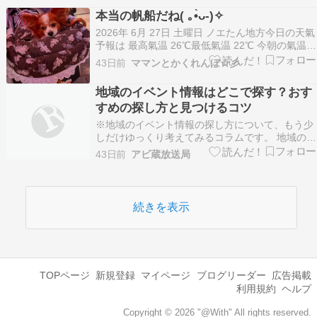
タイムをアラフィフ夫婦が満喫♩ 設備が超ピカピ
本当の帆船だね( ｡•̀ᴗ-)✧
カでリゾート感満載な今夜のお宿RVパーク アク
2026年 6月 27日 土曜日 ノエたん地方今日の天氣
ア…
予報は 最高氣温 26℃最低氣温 22℃ 今朝の氣温
22℃ 今日は台風上陸予報???? 昨夜いったんやん
43日前
ママンとかくれんぼ☆彡
でいた雨が夜中に降り出しましたが予報より少し
づれたのか雨は思ったほどではありませんでした
地域のイベント情報はどこで探す？おす
ただ何度か真夜中にミシッ …
すめの探し方と見つけるコツ
※地域のイベント情報の探し方について、もう少
しだけゆっくり考えてみるコラムです。 地域のイ
ベント情報は、少し探し方を変えるだけで見つか
43日前
アビ蔵放送局
る機会がぐっと増えます。 まずは自治体の公式サ
イト 市役所。 町役場。 広報。 イベント一覧。
地域のイベント情報を探すなら、最初に確認した
いの…
続きを表示
TOPページ
新規登録
マイページ
ブログリーダー
広告掲載
利用規約
ヘルプ
Copyright © 2026 "@With" All rights reserved.