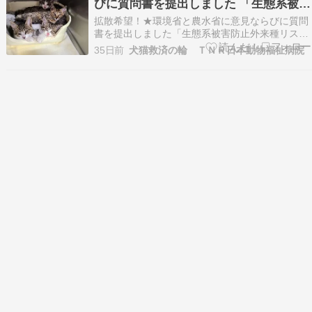
びに質問書を提出しました 「生態系被害
防止外来種リスト」改定におけるイエネ
拡散希望！★環境省と農水省に意見ならびに質問
コの「防除推進外来種」選定に対する意
書を提出しました「生態系被害防止外来種リス
ト」改定におけるイエネコの「防除推進外来種」
見ならびに質問書
35日前
犬猫救済の輪 ＴＮＲ日本動物福祉病院
選定に対する意見ならびに質問書令和8年７月２
日環境大臣 石原 宏高 殿農林水産大臣 鈴木 憲和
殿神奈川県川崎市川崎区大島1-28-15、１F 犬猫
救…