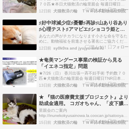
む傷病子猫9匹保護
７０匹★本日犬猫救済の輪里親会 毎週日曜日
TNR日本動物福祉病院内 13時～16時★ボランテ
12日前
犬猫救済の輪 ＴＮＲ日本動物福祉病院
ィアさん募集猫たちのお世話に手をお貸しいただ
けませんか。AM7:00～PM24:00までの間、曜日
♯好中球減少症♯憂鬱♯再診♯山あり谷あり
を決めてのシフト制です。週１回より、１日…
♯心理テスト♯アマビエ♯ショコラ姫とジ
ュジュ♯犬♯猫
あなたの声がチカラになります小さな命を守るた
めに。動物福祉を前進させる署名にご協力くださ
い。c.org今日のショコラ姫とジュジュはこんな感
12日前
sy0k0ra and jyujyu and AI
じhttps://t.co/tSR5mg3y2B— Silver☆moon
(@nfiYh2H82e89189) July 19, 2026…
★奄美マングース事業の検証から見る
「イエネコ指定」問題
★7/26（日） 香川出張一斉不妊手術 予約数７０
匹★犬猫救済の輪里親会 毎週日曜日TNR日本動
物福祉病院内 13時～16時★ボランティアさん募
13日前
犬猫救済の輪 ＴＮＲ日本動物福祉病院
集猫たちのお世話に手をお貸しいただけません
か。AM7:00～PM24:00までの間、曜日を決めて
★ 『猫の医療費支援プロジェクト』より
のシフト制です。週１回より、１日４時間程…
助成金適用。 コガオちゃん、「皮下膿瘍
完治、甲状腺機能亢進症継続治療のため
里親会のご案内
犬猫救済の輪シェルターへ」経過報告③
http://inunekokyusainowa.la.coocan.jp/satooyaka
犬猫救済の輪 猫の里親会７/２６（日）13：00～
15日前
犬猫救済の輪 ＴＮＲ日本動物福祉病院
16：00川崎市川崎区大島1-28-15-1FTNR日本動