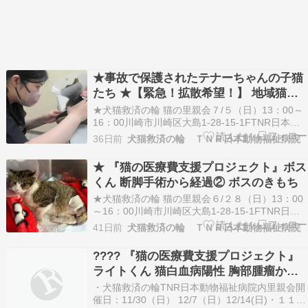
★事故で保護されたテナーちゃんの子猫
たち ★【緊急！拡散希望！】 地域猫も
飼い猫も…国によって猫たちが「排除す
★犬猫救済の輪 猫の里親会７/５（日）13：00～
べき邪魔な外来種」にされようとしてい
16：00川崎市川崎区大島1-28-15-1FTNR日本動
物福祉病院内
ます。
36日前
犬猫救済の輪 ＴＮＲ日本動物福祉病院
http://inunekokyusainowa.la.coocan.jp/satooyakai.
good.net/proje…
★ 『猫の医療費支援プロジェクト』ボス
くん 断脚手術から経過② ボスのきもち
★犬猫救済の輪 猫の里親会６/２８（日）13：00
～16：00川崎市川崎区大島1-28-15-1FTNR日本
動物福祉病院内
41日前
犬猫救済の輪 ＴＮＲ日本動物福祉病院
http://inunekokyusainowa.la.coocan.jp/satooyaka
ボランティアさん募集猫たちのお世話に手をお貸
???? 『猫の医療費支援プロジェクト』
しい…
ライトくん 猫白血病陽性 胸部腫瘤から
縦隔型リンパ腫 抗がん剤治療中！犬猫救
・犬猫救済の輪TNR日本動物福祉病院内里親会開
済の輪シェルターよりライトくんシェル
催日：11/30（日） 12/7（日）12/14(日)・１１/