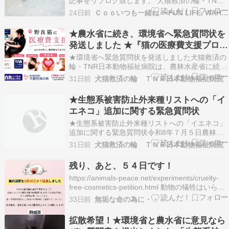
記事をリブログ致します。 犬猫救済の輪・TNR
日本動物福祉病院は、農林水産省に続き環境省に
24日前
Ｃｏｏいつも一緒ね 〜FUN LIFE, WAHO LIFE
対し、「イエネコ」を生態系被害防止外来種リス
トへ追加し、防除推進外来種に指定する計画につ
★農水省に続き、環境省へ緊急質問状を
いて、緊急質問状を発送したそうです。 公開質問
発送しました ★『猫の医療費支援プロジ
状の内…
ェクト』 道路の真ん中で倒れていた野良
★環境省へ緊急質問状を発送しました犬猫救済の
猫「きなこちゃん」 経過② 削痩（ボデ
輪・TNR日本動物福祉病院は、農林水産省に続
き、本日、環境省（自然環境局 野生生物課・総務
ィコンディションスコア1）、重度の脱
31日前
犬猫救済の輪 ＴＮＲ日本動物福祉病院
課動物愛護管理室）に対し、「イエネコ」を生態
水、甲状腺機能亢進症
系被害防止外来種リストへ追加し、防除推進外来
★生態系被害防止外来種リストへの「イ
種に指定する計画について、緊急質問状を発送い
エネコ」追加に関する緊急質問状
たしました。今…
★生態系被害防止外来種リストへの「イエネコ」
追加に関する緊急質問状令和8年７月５日農林水
産省大臣官房みどりの戦略グループ 御中 農村振
31日前
犬猫救済の輪 ＴＮＲ日本動物福祉病院
興局 鳥獣対策室 御中 神奈川県川崎市川崎区大島
1-28-15、１F 犬猫救済の輪・TNR日本動物福祉
残り、あと、５４日です！
病院 代表 結 昭子 貴省が進めている外来種…
https://animals-peace.net/experiments/cruelty-
free-cosmetics-petition.html 動物の犠牲はいらな
い！ ぜひご協力ください NPO 法人動物実験の廃
33日前
無垢な命の為に・・・
止を求める会（JAVA）、 認定NPO 法人アニマル
ライツセ…
拡散希望！★環境省と農水省に意見なら