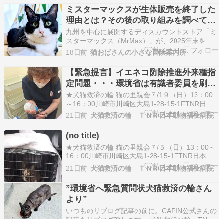
ミスターマックスが生体販売を終了した
理由とは？その後の取り組みを調べてみ
た
九州を中心に展開するディスカウントストア「ミ
スターマックス（MrMax）」が、2025年末をも
って犬や猫、小動物などの生体販売を終了しまし
18日前
猫おばさんの小さな冒険案内所
た。九州では馴染みのあるお店ですが、全国展開
している企業ではないため、このニュースを知ら
【緊急提言】イエネコ防除推進外来種指
なかったという方もいるかもしれません。 ペット
定問題・・・環境省は有識者委員を刷新
ショップ…
してください。
★犬猫救済の輪 猫の里親会７/1９（日）13：00
～16：00川崎市川崎区大島1-28-15-1FTNR日本
動物福祉病院内 ★ボランティアさん募集猫たちの
21日前
犬猫救済の輪 ＴＮＲ日本動物福祉病院
お世話に手をお貸しいただけませんか。AM7:00
～PM24:00までの間、曜日を決めてのシフト制で
(no title)
す。週１回より、１日４時間程…
★犬猫救済の輪 猫の里親会７/５（日）13：00～
16：00川崎市川崎区大島1-28-15-1FTNR日本動
物福祉病院内
21日前
犬猫救済の輪 ＴＮＲ日本動物福祉病院
http://inunekokyusainowa.la.coocan.jp/satooyakai.
good.net/proje…
”環境省へ緊急質問状犬猫救済の輪さん
より”
いつものリブログ記事の前に。CAPIN公式さんの