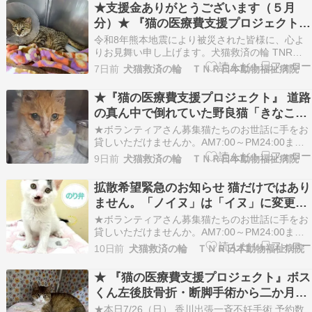
★支援金ありがとうございます（５月
れています。ショッキングな内容を含みますの
分）★ 『猫の医療費支援プロジェクト』
で、苦手…
テナーちゃん（骨盤骨折による排尿困
令和8年熊本地震により被災された皆様に、心よ
難）から一か月。クラウドファンディン
りお見舞い申し上げます。犬猫救済の輪 TNR日
本動物福祉病院では、熊本県動物愛護センターの
グご寄付によりテナーちゃんの命を救う
7日前
犬猫救済の輪 ＴＮＲ日本動物福祉病院
対応も見極めつつ、今後、被災動物への支援が必
ことができました。退院です。
要となった場合には、関係機関や動物愛護団体等
★『猫の医療費支援プロジェクト』 道路
と連携し、一時保護や医療支援など、当院で協力
の真ん中で倒れていた野良猫「きなこち
できることを検…
ゃん」 経過③ 重度の脱水、甲状腺機能
★ボランティアさん募集猫たちのお世話に手をお
亢進症、膵炎 退院し保護主様の元へ
貸しいただけませんか。AM7:00～PM24:00まで
の間、曜日を決めてのシフト制です。週１回よ
9日前
犬猫救済の輪 ＴＮＲ日本動物福祉病院
り、１日４時間程度、詳細はご相談。川崎駅から
バス１０分徒歩２分、是非、ご参加を。お問合せ
拡散希望緊急のお知らせ 猫だけではあり
は メールフォームより。詳細は後日お電話させて
ません。「ノイヌ」は「イヌ」に変更さ
いただ…
れています。皆様からも環境省へお問い
★ボランティアさん募集猫たちのお世話に手をお
合わせを
貸しいただけませんか。AM7:00～PM24:00まで
の間、曜日を決めてのシフト制です。週１回よ
10日前
犬猫救済の輪 ＴＮＲ日本動物福祉病院
り、１日４時間程度、詳細はご相談。川崎駅から
バス１０分徒歩２分、是非、ご参加を。お問合せ
★ 『猫の医療費支援プロジェクト』ボス
は メールフォームより。詳細は後日お電話させて
くん左後肢骨折・断脚手術から二か月入
いただ…
院無地退院。経過報告③★深夜に重症含
★本日7/26（日） 香川出張一斉不妊手術 予約数