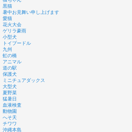
黒猫
暑中お見舞い申し上げます
愛猫
花火大会
ゲリラ豪雨
小型犬
トイプードル
九州
虹の橋
アニマル
道の駅
保護犬
ミニチュアダックス
大型犬
夏野菜
猛暑日
血液検査
動物園
へそ天
チワワ
沖縄本島