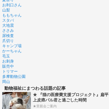
お利口さん
山梨
ももちゃん
スタバ
大地震
ささみ
尿検査
爪切り
キャンプ場
かーちゃん
毛玉
お刺身
販売中
トリマー
多摩動物公園
岡山
動物福祉にまつわる話題の記事
★ 『猫の医療費支援プロジェクト』扁平
上皮癌パル君と過ごした時間
★里親会ご案内