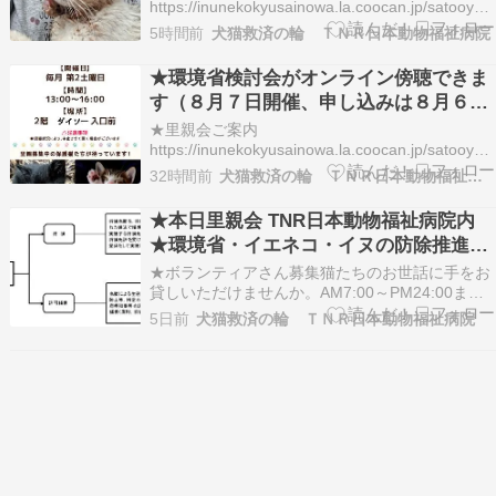
https://inunekokyusainowa.la.coocan.jp/satooyaka
写真、条件等は、ホームページよりご確認のう
5時間前
犬猫救済の輪 ＴＮＲ日本動物福祉病院
え、ご家族お揃いでお出かけ下さい。先住猫さん
のいないお宅では、寂しくないよう二匹飼いでお
★環境省検討会がオンライン傍聴できま
願いしています。里親会参加ご…
す（８月７日開催、申し込みは８月６日
１７時まで） イエネコ、イヌ指定問題…
★里親会ご案内
最後まで見届けましょう
https://inunekokyusainowa.la.coocan.jp/satooyaka
写真、条件等は、ホームページよりご確認のう
32時間前
犬猫救済の輪 ＴＮＲ日本動物福祉病院
え、ご家族お揃いでお出かけ下さい。先住猫さん
のいないお宅では、寂しくないよう二匹飼いでお
★本日里親会 TNR日本動物福祉病院内
願いしています。里親会参加ご…
★環境省・イエネコ・イヌの防除推進外
来種指定問題・・・・飼い犬・飼い猫以
★ボランティアさん募集猫たちのお世話に手をお
外は鳥獣保護法下の「許可捕獲」の対象
貸しいただけませんか。AM7:00～PM24:00まで
の間、曜日を決めてのシフト制です。週１回よ
に？ 環境省の二つの検討会から見えてく
5日前
犬猫救済の輪 ＴＮＲ日本動物福祉病院
り、１日４時間程度、詳細はご相談。川崎駅から
る「ノネコ・ノイヌ問題」と「イエネ
バス１０分徒歩２分、是非、ご参加を。お問合せ
コ・イヌ問題」
は メールフォームより。詳細は後日お電話させて
いただ…