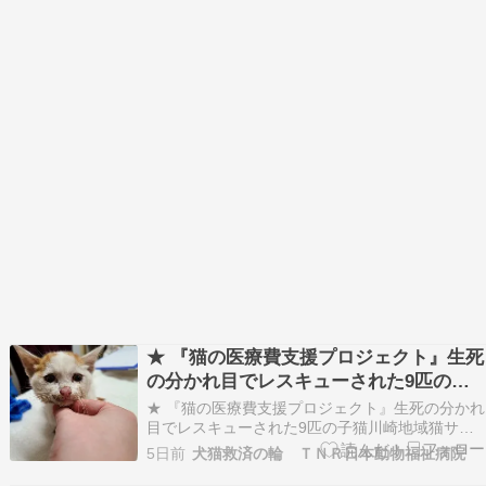
★ 『猫の医療費支援プロジェクト』生死
の分かれ目でレスキューされた9匹の子
猫 川崎地域猫サポーターNeKo SanDoさ
★ 『猫の医療費支援プロジェクト』生死の分かれ
んのレスキューで保護され、全頭TNR日
目でレスキューされた9匹の子猫川崎地域猫サポ
ーターNeKo SanDoさんのレスキューで保護さ
本動物福祉病院に受入れ治療中。 NeKo
5日前
犬猫救済の輪 ＴＮＲ日本動物福祉病院
れ、全頭TNR日本動物福祉病院に受入れ治療中。
SanDoさんインスタより
※この先、重度の傷を負った子猫の写真が掲載さ