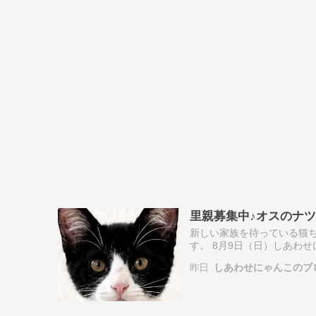
里親募集中♪オスのナ
新しい家族を待っている猫ち
す。 8月9日（日）しあわ
こ♪３ヶ月☆☆オスのナツく
昨日
しあわせにゃんこのブ
キレ…