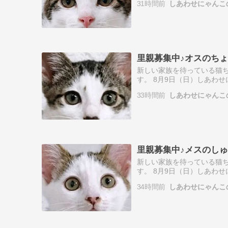
31時間前
しあわせにゃんこ
◆…
里親募集中♪オスのち
新しい家族を待っている猫ち
す。 8月9日（日）しあわ
んこ♪2ヶ月半☆☆オスのち
33時間前
しあわせにゃんこ
◆…
里親募集中♪メスのし
新しい家族を待っている猫ち
す。 8月9日（日）しあわ
こ♪２ヶ月半☆☆メスのしゅ
34時間前
しあわせにゃんこ
ゃん…