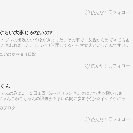
ぐらい大事じゃないの❔
ライグマの出没という物がきました。その事で、父親から出てきても困
ろと言われました。しっかり管理してるから大丈夫といったんですけ
くなる。猫のエサ代がなくなれば経済的にも少し楽になるからって。そ
ニアのマッタリ日記
イくん
ゃんの為に… ↑１日１回ポチっと♪ランキングにご協力お願いしま
せにゃんこねこちゃんの譲渡会INまいの間に参加予定♪☆イケイケにゃん
くん☆ ◆保護経緯◆地域猫活動中に兄弟を保護しました。 ◆猫ちゃん
のブログ