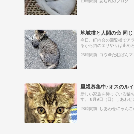
19時間前
あられのブログ
地域猫と人間の命 同じ
今日、町内会の回覧板でア
るから猫のエサやりは止め
ど・・・人間の食事代が無
23時間前
コウ＠たむぱんマ
の事で、1時間く…
里親募集中♪オスのル
新しい家族を待っている猫ち
す。 8月9日（日）しあわ
こ♪2ヶ月半☆☆オスのルイ
28時間前
しあわせにゃんこ
の性…