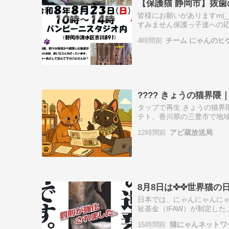
【保護猫 静岡市】抜
皆様にお願いがありますm(_
すみません保護っ子達への応
※ドライフード ※子猫用ド
4時間前
チーム にゃんのヒゲ
ま…
????️ きょうの猫界
タップで再生 きょうの猫界隈
テト、香川県の三豊市で地域
ドファンディングで集めるん
12時間前
アビ蔵放送局
け…
8月8日は✜✜世界猫の日
日本では、にゃんにゃんにゃ
祉基金（IFAW）が制定し
ーツや、色んな猫グッズが
15時間前
猫にゃんネットワ
いる方は…