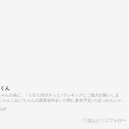
ツくん
ゃんの為に… ↑１日１回ポチっと♪ランキングにご協力お願いしま
せにゃんこねこちゃんの譲渡会INまいの間に参加予定♪☆ぱっかんにゃん
ん☆ ◆保護経緯◆地域猫活動中に保護しました。 ◆猫ちゃんの性格◆
ログ