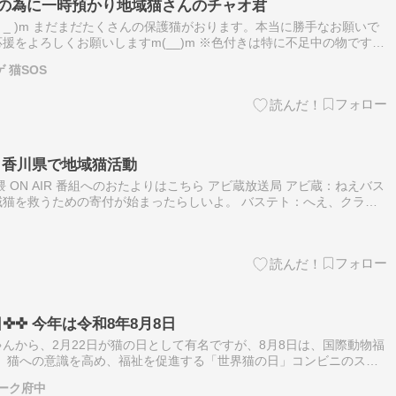
歯の為に一時預かり地域猫さんのチャオ君
 _ )m まだまだたくさんの保護猫がおります。本当に勝手なお願いで
援をよろしくお願いしますm(__)m ※色付きは特に不足中の物です
ライフード※成猫用ドライフードは常に大変不足中です銘柄は問い
 猫SOS
隈｜香川県で地域猫活動
 ON AIR 番組へのおたよりはこちら アビ蔵放送局 アビ蔵：ねえバス
猫を救うための寄付が始まったらしいよ。 バステト：へえ、クラウ
だね。三豊市の猫たちが気になるなあ。 アビ蔵：うん、みんなの助
✜✜ 今年は令和8年8月8日
んから、2月22日が猫の日として有名ですが、8月8日は、国際動物福
た、猫への意識を高め、福祉を促進する「世界猫の日」コンビニのスイ
出たり、だんだん浸透してきましたがご存知ですか？家族に猫ちゃんが
ーク府中