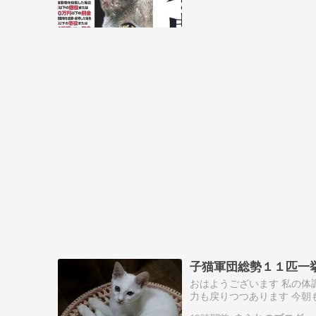
子猫軍団総勢１１匹一
おはようございます 私の体
力も戻りつつあります 今朝
さてさて 気が付けば 我が