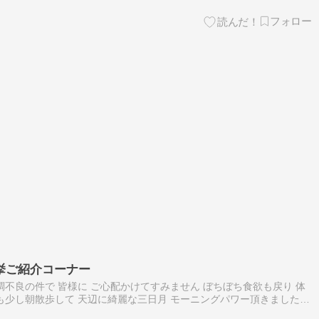
挙ご紹介コーナー
調不良の件で 皆様に ご心配かけてすみません ぼちぼち食欲も戻り 体
も少し朝散歩して 天辺に綺麗な三日月 モーニングパワー頂きました
家の子猫の保育園 年長組から年少組まで 総勢・・・・１１匹 子猫軍…