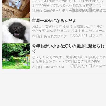
こんにちは預かり担当のちづこです子猫紹介しま
す????当会ではたくさんの猫たちを保護中です。
そのため、ただいま、1匹たりとも新しい猫の受
18日前
Cats’チャリティー播磨 猫の保護活動＆TNR
け入れをする事が出来ない状況になっておりま
す。一つでも多くの小さな命を守るため、準備の
世界一幸せになるんだよ
整った保護っ子の中から本当のお家への受け入
おはようございます 今朝は お腹空いたコールが
れ、お迎えを御…
小さな朝 なんで 昨日は ４月２８日に センターに
持ち込まれた小さな命 母猫が忘れて行ったの
22日前
あられのブログ
か・・・ 育児放棄なのか・・・ たった１匹で持
ち込まれた小さな命 名前はオンリー１ 中々大き
今年も儚い小さな灯りの昆虫に魅せられ
くならなくて 中々離乳が出来なくて 初めての離
て
乳…
どうも！ のもつです。梅雨明け暑〜い真夏がこれ
から来るなか (⁠*⁠・⁠～⁠・⁠*⁠)本日はこの時期の風物詩
「ホタル」を観に行ってきまして。場所はここ↓
27日前
Life with z33
埼玉県東松山市に位置する「上唐子ホタルの里」
で御座います (⁠◔⁠‿⁠◔⁠)丁度この時期はヘイケボタル
が見頃と言われています。チ…