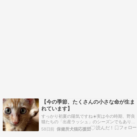
【今の季節、たくさんの小さな命が生ま
れています】
すっかり初夏の陽気ですね☀️実は今の時期、野良
猫たちの「出産ラッシュ」のシーズンでもありま
す。我が家の茶々丸も野良出身。正確な誕生日は
58日前
保健所犬猫応援団
分かりませんが、きっと今頃の季節に生まれたん