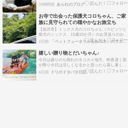
ら帰ると 熱が出る しばらくは・・・無理は出来
33時間前
あられのブログ
ない 黒と白 どっちも可愛い 黒と白 左からてん・
ピッチ・チャップ兄妹 少しお姉ちゃんになったて
お寺で出会った保護犬コロちゃん、ご家
んちゃん まだまだおこちゃまなピッチチャップ…
族に見守られての穏やかなお旅立ち
【金沢市】ミックス犬のコロちゃん（スピッツと
柴犬のミックス、15歳10か月）のお見送りのお手
伝いをさせていただきました。金沢市天神町で暮
2日前
「ペットフューネラルもみの木」のウエブログ
らしていたスピッツと柴犬のミックス犬、コロち
ゃんが15歳10か月の生涯を終えました。コロちゃ
嬉しい贈り物とだいちゃん♪
んは、お寺で保護された3きょうだいのうちの1
今日は曇りのち晴れのモコカイ地方。昨夜遅く雨
匹。きょ…
が降り今日は涼しくなるかと思ったら蒸し暑くて
不快指数100％。汗太陽も顔を出し、ますます湿
4日前
ドリのドタバタ日記
度が上がってます。大型台風13号の動きも気にな
りますね。気象予報士の方が遠く離れていても大
型なので影響があると言われてましたよ。このま
まいくと沖縄…