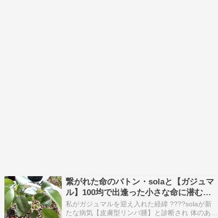
繋がれた命のバトン・solaと【ガジュマ
ル】100均で出逢った小さな命に潜む宿
敵、ハダニ！
私がガジュマルを迎え入れた経緯 ????solaが新
たな病気【皮膚型リンパ腫】と診断され 体のあち