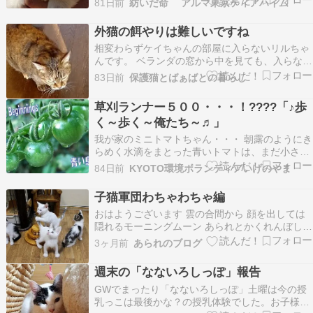
81日前
紡いだ命 アルマ東京ティアハイム
『3/18 さいたま市のブリーダー廃業現場から犬の
引取り その1 ～5頭の小型犬』昨日の夕方、アグ
外猫の餌やりは難しいですね
リドッグレスキュー代表から相談のお電…
相変わらずケイちゃんの部屋に入らないリルちゃ
んです。 ベランダの窓から中を見ても、入らない
のですよね。 ケイちゃんを嫌っているのでしょう
83日前
保護猫とばぁばとの暮らし
か・・・なぜ？ 餌やりは法律では禁止されていな
いですよね。 でも動物愛護法では「周辺の生活環
草刈ランナー５００・・・！????「♪歩
境が損なわれている」と 判断された場合、行政か
く～歩く～俺たち～♬」
らの…
我が家のミニトマトちゃん・・・ 朝露のようにき
らめく水滴をまとった青いトマトは、まだ小さく
ても力強く、生命の鼓動を静かに伝えてくれ, ひ
84日前
KYOTO環境ボランティアいげのやま
と粒ひと粒に宿る透明な雫は、雨や風、土の温も
りといった自然の恵みが確かに届いている証。 ま
子猫軍団わちゃわちゃ編
だ熟す前の青さには、未来への可能性がぎゅっと
おはようございます 雲の合間から 顔を出しては
詰まって…
隠れるモーニングムーン あられとかくれんぼして
るようで 笑顔になれる朝散歩でした ３月２４日
3ヶ月前
あられのブログ
に 段ボールに入れられて遺棄された 小さな命 こ
んなに愛らしくなりました とらやたねやクリーム
週末の「なないろしっぽ」報告
サンド ４匹ともなると 写真撮るよ～って 中々…
GWでまったり「なないろしっぽ」土曜は今の授
乳っこは最後かな？の授乳体験でした。お子様た