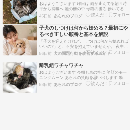
おはようございます 昨日は 雨が止んでる朝４時
半から捕獲へ 池の柵の中 母猫の後ろ 歩いてる子
猫発見 一人では 柵の中入れない 柵の外に捕獲器
45日前
あられのブログ
仕掛けて １時間半 入らない 白キジ母さん 子育て
で お腹空いて一番に捕獲器に入ったから 捕獲器
子犬のしつけは何から始める？最初にや
には近寄るな ・・・ってか 午前中の仕事…
るべき正しい順番と基本を解説
「子犬を迎えたけれど、しつけは何から始めれば
いいの?」と、不安を抱えていませんか。 夜中に
響く鳴き声で眠れず、朝にはトイレの失敗を片付
56日前
犬の問題行動を改善するガイド
け、帰宅すれば飛びついてくる小さな命を前に、
頭が真っ白になっていませんか。 SNSや本を見る
離乳組ワチャワチャ
ほど情報が増えて、何から手をつければいいか分
おはようございます 今朝も東の空に 笑顔のモー
からず焦っ…
ニングムーン あられの笑顔を思い出します 動物
看護士Kさんに 離乳まで育ててもらった ネモフィ
58日前
あられのブログ
ラ兄妹 昨日 お迎えに行ってきました ４月２８日
出産２日目で緊急保護した子猫です ネモちゃ
ん・・６４g フィラ君・・６９g 『もう大変で…