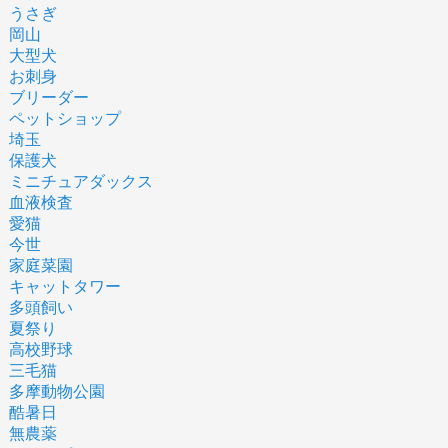
うさぎ
岡山
大型犬
お刺身
ブリーダー
ペットショップ
埼玉
保護犬
ミニチュアダックス
血液検査
愛猫
今世
家庭菜園
キャットタワー
多頭飼い
夏祭り
高校野球
三毛猫
多摩動物公園
酷暑日
無農薬