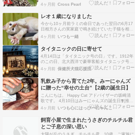
こちから漏出液と出血があり、100均で患部を保
4ヶ月前
Cross Pearl
護するアイテムを手当たり次第カゴに突っ込んで
だあの日 共に瀕死の【ガジュマル】を手に取った
レオ１歳になりました
cross-pearl.com 元気なガジュ…
今から10ヶ月前ラミの命日であった翌日の6月17
日相方さんの実家庭で鳴き続けていた子猫を相方
さんが保護しました せまい所に挟まっていて身動
4ヶ月前
いつも一緒
きが取れず一生懸命力いっぱい鳴いて助けてもら
い小さな命が繋がりました 当日、病院に連れて行
タイタニックの日に寄せて
った子猫は歯の状態から推定生後２ヶ月の男の子
4月14日は「タイタニック号の日」です。1912年
体重は…
のこの日、北大西洋で豪華客船タイタニック号が
氷山に衝突し、多くの尊い命が失われました。こ
4ヶ月前
保健所犬猫応援団
の悲劇を語る際、あまり知られていない事実があ
ります。あの日、船内には乗客たちの家族同然で
乳飲み子から育てた2年。みーにゃんズ
ある多くのペットたちも同伴していました。公式
に贈った“幸せの土台”【2歳の誕生日】
な記録に…
こんにちは。 Happy Cat アドバイザーの坂崎清
歌です。 4月10日はみーにゃんズの誕生日❣️(推
定) 今日で2歳になりました✨ 実は私にはずっ
4ヶ月前
いつも心にはっぴーにゃんこ
と、 『乳飲み子猫さんから育てたい』という夢が
ありました。 こんなに小さな命からのスタートで
飼育小屋で生まれたうさぎのチルチル君
した 最初の愛猫「みゅう」が、手乗りサ…
とご子息の深い思い
太陽が丘のうさぎ、チルチル君、10歳。ご家族に