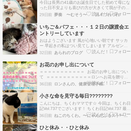
今日は長男の41歳のお誕生日でした初めて母にな
った日不安よりも喜びの方が大きくて我が子の未
来をどれほど楽しみにしていたことか…もう、と
29日前
夢奏 〜むそう〜 日々つれづれ
っくに手の離れたいい大人だけれどそれでも母は
毎年その日を思い出すのです私の腕の中で泣いて
いちご＆パフェ・・・１２日の譲渡会エ
いた小さな命を…愛おしくて、仕方なかった日々
ントリーしています
を…きっとどこ…
おはようございます 風が心地いい朝です サッカ
ー 早起きの私はつい見てしまいます アルゼンチ
ン勝ちましたね 私でも知ってる 神の子メッシ か
32日前
あられのブログ
っこいい～ 忘れちゃいけない 我が家には こんな
に可愛い姉妹が居ますよ ５月２日に社高校の校門
お花のお申し出について
前に遺棄されていた小さな命 ジュリママが離乳…
＝＝＝＝＝＝＝＝＝＝＝ お花のお申し出につい
て ＝＝＝＝＝＝＝＝＝＝＝ロンへお花を贈りた
いと、お声をかけてくださった皆さまへ。その温
36日前
ロンさんの、健康管理手帳
かいお気持ちに、心から感謝しています。本来な
ら、一つひとつありがたくお受けしたいのです
小さな命を見守る毎日????????
が、大変心苦しいことに、お花や献花につきまし
こんにちは、ちくわママです☆ 今回は、ちくわ日
ては辞退させていた…
記Vol.737でございます！ ちくわ日記Vol.737 最近
の出来事 ６月の上旬頃から、ひょんなことがきっ
36日前
ねこのちくわ。〜にゃんだふるストーリー〜
かけでメダカを飼い始めました???? 最初は３匹
譲っていただいたのですが 水槽の中が少し寂しく
ひと休み・・ひと休み
感じてしまい… 結局４匹仲間入…