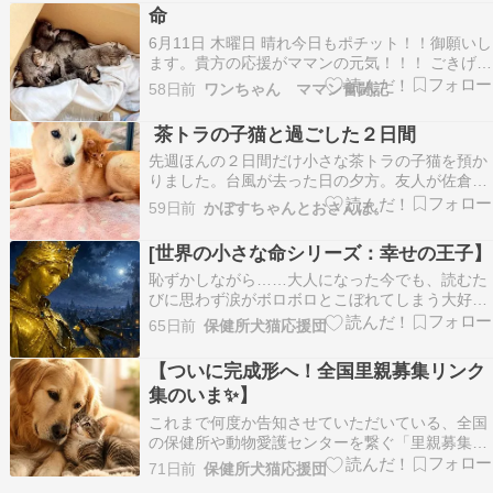
じゃないかな？と思いながら、毎年この時期にお
命
祝いをしています????✨（我が家に来てくれて本
6月11日 木曜日 晴れ今日もポチット！！御願いし
当にあり…
ます。貴方の応援がママンの元気！！！ ごきげん
よう～ママンですこの頃、お店が終わってからの
58日前
ワンちゃん ママン奮闘記
スマホタイムが長くてね。。 気が付けば、いつも
朝の4時頃に寝てしまいます????????美容に悪い
茶トラの子猫と過ごした２日間
かもですね。。。70過ぎのバーバーが言うと…
先週ほんの２日間だけ小さな茶トラの子猫を預か
りました。台風が去った日の夕方。友人が佐倉ふ
るさと広場へ行ったらどこからか小さな鳴き声が
59日前
かぼすちゃんとおさんぽ。
聞こえてきたそうです。声のする方を探してみる
と、潰れたダンボールの中には震えている子猫
[世界の小さな命シリーズ：幸せの王子】
が！びしょ濡れの体はすっかり冷たくなり、片方
恥ずかしながら……大人になった今でも、読むた
の目は開けることも…
びに思わず涙がボロボロとこぼれてしまう大好き
な本があります。オスカー・ワイルドの『幸せの
65日前
保健所犬猫応援団
王子』。子どもの頃に読んだことがある方も多い
と思いますが、作者のワイルドは生前、こんな言
【ついに完成形へ！全国里親募集リンク
葉を残しています。「これは子どものための物語
集のいま✨】
であると同時に…
これまで何度か告知させていただいている、全国
の保健所や動物愛護センターを繋ぐ「里親募集リ
ンク集」。全自治体への掲載確認作業を進める中
71日前
保健所犬猫応援団
で、本当にたくさんの温かいご回答をいただき、