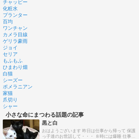
チャッピー
化粧水
プランター
百均
ワンチャン
カメラ目線
ゲリラ豪雨
ジョイ
セリア
もふもふ
ひまわり畑
白猫
シーズー
ポメラニアン
家猫
爪切り
シャー
小さな命にまつわる話題の記事
黒と白
おはようございます 昨日は仕事から帰って 保護
っ子達のお世話して・・・ ８時には爆睡 仕事か