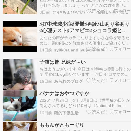
う打ち水をしましょう って どこかの政治家サン
が やってたけどもう、耳にしなくなった そんな
8日前
ぐぅ×ちょび×パパ 〜 余命1ヶ月と言われた仔とその家族
ことでは追いつかない位どんどん、どんどん気温
が上昇してく AM4時 28度 早朝だよ 植木も気を
♯好中球減少症♯憂鬱♯再診♯山あり谷あり
付けてないとすぐ枯れてしまう 私達 人…
♯心理テスト♯アマビエ♯ショコラ姫とジ
ュジュ♯犬♯猫
あなたの声がチカラになります小さな命を守るた
めに。動物福祉を前進させる署名にご協力くださ
い。c.org今日のショコラ姫とジュジュはこんな感
14日前
sy0k0ra and jyujyu and AI
じhttps://t.co/tSR5mg3y2B— Silver☆moon
(@nfiYh2H82e89189) July 19, 2026…
子猫は皆 兄妹だ～い
おはようございます 今日は４時半に捕獲に行くの
で 早めにblog書いています 一昨日 ゼロママのお
家から 我が家へ引越しした ピッチチャップ兄妹
16日前
あられのブログ
６月１２日に生後３日でセンターに持ち込まれた
小さな命 一番小さかったこの子は残念ながら生き
バナナはおやつですか
ることが出来ませんでした この子はランラン…
2026年7月24日（金）8月8日は《世界猫の日》が
制定されてるけど7月10日は《National Kitten
Day》《子猫の日》なんだって。小さな命の成長
16日前
猫的下僕生活
を願う日としてアメリカで制定されたらしい。知
らなかったなぁ。ちびっこ時代の銀パール銀パー
ももんがともーぐり
ルを迎えた時長～いお付き合いを目…