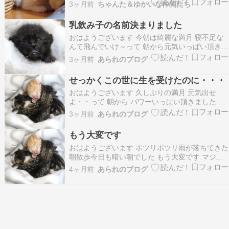
ちにも体験して貰てて小さな命の温かさを感じて
3ヶ月前
ちゃんた＆ゆかいな仲間たち
もらえたかな～～♪授乳っこたちは順調にいけば
１６日に第一陣でキジトラたちがデビューかな～
乳飲み子の名前決まりました
～って感じです。来週くらいには募集開始してよ
おはようございます 今朝は綺麗な満月 寝不足な
うかと思います(…
んて飛んでいけ～って 朝から元気いっぱい頂きま
した １週間前に センターにお迎えに行った 生後
3ヶ月前
あられのブログ
２日目の乳飲み子 毎日 しっかりミルク飲んで す
くすく成長中 保護時 ８４g 今朝 １７８g まだま
せっかくこの世に生を受けたのに・・・
だ小さいけど大きくなりました そろそろ…
おはようございます 久しぶりの満月 元気出せ
よ・・って 朝から パワーいっぱい頂きました ２
８日の朝一に 保護した３つの小さな命 キジっ子
3ヶ月前
あられのブログ
亡くなりました 看護士Kさんが 細目にお世話をし
てくださいましたが ミルクを飲まなくなって カ
もう大変です
テーテルで授乳 お腹はいっぱいになったのに
おはようございます ポツリポツリ雨が落ちてきた
生…
朝散歩今日も暗い朝でした もう大変です マジ大
変です 時系列で書いていきます 一昨日 胎盤が付
4ヶ月前
あられのブログ
いた乳飲み子が 亡くなっていて その子を産んだ
と思われる猫が 箱の中に居て どうしたら良いで
すか 相談の連絡が入り きっと 出産の途中だと…