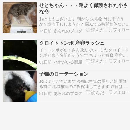
いよいよ完成形へと近づいてきました！ご協力い
せとちゃん・・・運よく保護された小さ
ただいた自治体の皆様、本当にありがとうござい
な命
ます。今回、全…
おはようございます 朝から 洗濯物 外に干そう
か？室内干ししようか？ 悩んでる時間勿体ない
一昨日の夜 寝落ちしていて・・・ ラインに電話
74日前
あられのブログ
気付かず 気が付いたら ヴィオラママからのSOS
叔母さんの家の前の河原で 子猫が１匹泣いてたそ
クロイトトンボ 産卵ラッシュ
うで・・・・ ７０代の叔母さんが直ぐに保護し…
イトトンボがたくさん飛んでいましたクロイトト
ンボと言う名前だそうです ちょっと観察 産卵時
期のようで あちこちで 連なってました 産卵が始
81日前
ハナがいる部屋
まりました ここは人気の場所のようで…… 3組が
同じ水草に産卵しています ビックリ‼️です しかも
子猫のローテーション
写真では わかりにくいかもしれませんが …
おはようございます 今朝は空気の重たい朝 雨降
る前に 地域猫達のご飯配達してきます 昨日は 一
昨日緊急保護した乳飲み子と オンリー１はじめな
81日前
あられのブログ
つ 子猫のローテーション ４月２８日にセンター
から引き出した オンリー１保護当時生まれて２日
へその緒付いてたね成長が遅くて 下痢が続いて…