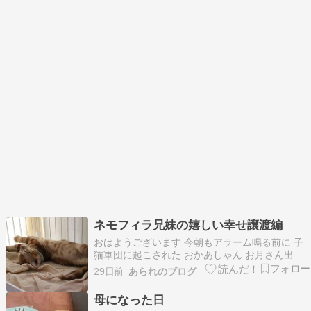
ネモフィラ兄妹の嬉しい幸せ譲渡編
おはようございます 今朝もアラーム鳴る前に 子
猫軍団に起こされた おかあしゃん お月さん出て
るよ・・って 段々起床時間が早くなります 昨日
29日前
あられのブログ
はネモフィラ兄妹 嬉しい幸せ譲渡が終わりました
丁度 電池切れタイム 起きません 起こしません 起
母になった日
こしちゃったごめんね アッ 伊川谷のおかあ…