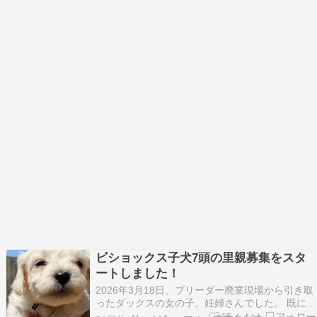
ビショックス子犬7頭の里親募集をスタ
ートしました！
2026年3月18日、ブリーダー廃業現場から引き取
ったダックスの女の子。妊婦さんでした。 既に妊
娠後期で大きなおなかをしていました。 関連記事