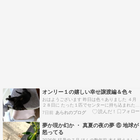
オンリー１の嬉しい幸せ譲渡編＆色々
おはようございます 昨日は色々ありました ４月
２８日に たった１匹でセンターに持ち込まれた
小さな 小さな命 オンリー１の 嬉しい幸せ譲渡が
7日前
あられのブログ
終わりました おかあしゃん大好きっ子だった お
ーちゃん 爆睡中 おーちゃん おーちゃん 耳元で呼
夢か現か幻か ・ 真夏の夜の夢 ⑥ 地球が
べど起きない おーちゃん おかあしゃんやで…
怒ってる
2026年 猛暑の７月 ほんの数年前 木を植えましょ