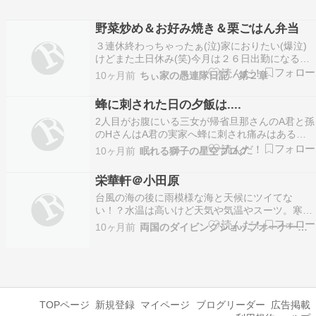
野菜炒め＆お好み焼き＆栗ごはん弁当
３連休終わっちゃったぁ(泣)家におりたい(爆泣)
けどまた土日休み(笑)今月は２６日出勤になるけ
ぇ多いのだよ 有給以外で２日休まんにゃいけんの
10ヶ月前
ちぃ家の愚連隊日記 第２章
だよおかしなもんじゃ最低賃金上がっても嬉しく
ない 休んで調整せんにゃいけん時給上がってもそ
蜂に刺された日の夕飯は....
の分休むんじゃけぇ収入増えん 全く嬉しくない
2人目がお腹にいる三女が帰省旦那さんのA君と孫
(^…
のHさんはA君の実家へ蜂に刺され痛みはあるけ
ど三女のリクエストで夕飯はテンホウへたぶん混
10ヶ月前
眠れる獅子の星空ブログ
むだろうと5時30には入店その後は外までお客さ
んが並ぶ行列にテーブル席に座ってまずは生チュ
栄華軒＠小田原
ウ????1杯つまみに野菜炒めと枝豆????三女の指
台風の海の後に雨模様な海と天候にツイてな
が…
い！？水温は高いけど天気や気温やスーツ。寒さ
とメンバーさんの好き嫌い、通し営業などから提
10ヶ月前
両国のダイビングショップオーナーの日記
案してみたら二つ返事で♪多くのテーブル席の店
内に入りメニューを見てみるとラーメン、味噌ラ
ーメン、マーボーラーメン、野菜炒めラーメン、
サンマーメンなどの麺…
TOPページ
新規登録
マイページ
ブログリーダー
広告掲載