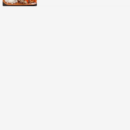
な寝具を夏仕様にみな変えるそういや昨日の朝か
らセミが鳴き出した！梅雨明けが平年より１１日
早いって言いよったからねセミもまだ先と思いよ
ったんじゃろ…