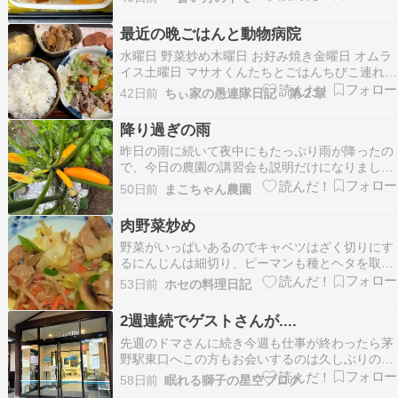
最近の晩ごはんと動物病院
水曜日 野菜炒め木曜日 お好み焼き金曜日 オムラ
イス土曜日 マサオくんたちとごはんちびこ連れて
きた自分から食べるってのを諦めようかともうほ
42日前
ちぃ家の愚連隊日記 第２章
んと 頭が爆発しそうなじゃし何を試したらええか
も分からんし原因があるならそれに向けてするわ
降り過ぎの雨
けじゃし 自分から食べんなら毎回食べさすしさは
昨日の雨に続いて夜中にもたっぷり雨が降ったの
っき…
で、今日の農園の講習会も説明だけになりまし
た。解散した後、野菜の収穫をしながら野菜の様
50日前
まこちゃん農園
子をチェック。農園のズッキーニも次々実が生っ
てます。バターナッツも受粉が上手くいった様
肉野菜炒め
で、1株だけですが5個ほど大きくなって来てます
野菜がいっぱいあるのでキャベツはざく切りにす
ね。夏すずみとシャ…
るにんじんは細切り、ピーマンも種とヘタを取り
細切りにする玉ねぎは繊維に沿って細切りにする
53日前
ホセの料理日記
マッシュルームもあったので薄切りにする肉は食
べやすい大きさに切るボウルに入れて塩・胡椒・
2週連続でゲストさんが....
酒でした味をつける生姜はみじん切りにする中華
先週のドマさんに続き今週も仕事が終わったら茅
鍋を熱し油をひく…
野駅東口へこの方もお会いするのは久しぶりの
KOUENさん自宅????に戻ったら先週は市営温泉
58日前
眠れる獅子の星空ブログ
♨️縄文の湯へ今回は同じ市営温泉♨️の金鶏の湯へ