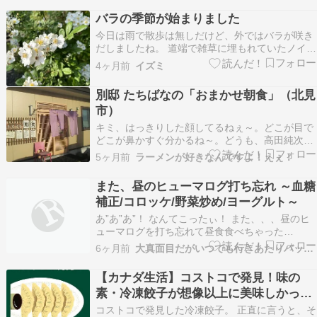
ん。 解りたくない ಥ⁠_⁠ಥ しかも、なんで、16:00
バラの季節が始まりました
頃と21:00過ぎの数値が同…
今日は雨で散歩は無しだけど、外ではバラが咲き
だしましたね。 道端で雑草に埋もれていたノイバ
ラが満開です。 googleレンズによると「ガート
4ヶ月前
イズミ
ルード・ジェキル」すごく良い香りです。 このバ
ラもうっとりするような良い香りです。 石原さと
別邸 たちばなの「おまかせ朝食」（北見
みがおいしそうに食べているCMに惹かれて、
市）
す…
キミ、はっきりした顔してるねぇ～。どこが目で
どこが鼻かすぐ分かるね～。どうも、高田純次で
す。 最近、メーランおやじの食生活が乱れている
5ヶ月前
ラーメンが好きなんですよ！えぇ！
んですよね。朝昼カップ麺とか。だってご飯支度
がめんどくさいんですもの。でもこれじゃぁアカ
また、昼のヒューマログ打ち忘れ ～血糖
ン、と思いました。北見の別邸 たちばなに栄養満
補正/コロッケ/野菜炒め/ヨーグルト～
点の朝ご飯を…
あ”あ”あ”！ なんてこったぃ！ また、、、昼のヒ
ューマログを打ち忘れて昼食食べちゃった
よ ಥ⁠_⁠ಥ で。 夕食前の血糖が高かったんだけ
6ヶ月前
大真面目だがいつでも行きあたりバッタリ
ど。 ヒューマログで血糖の補正をしつつ。 コロ
ッケと、デザートのヨーグルトを食べた。 ・・・
【カナダ生活】コストコで発見！味の
ヒューマログを打ち忘れて食事しても、あまり血
素・冷凍餃子が想像以上に美味しかっ
糖が高…
た！【レビュー】
コストコで発見した冷凍餃子。 正直に言うと、そ