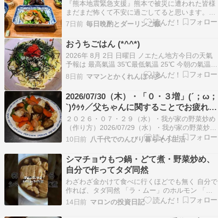
『熊本地震緊急支援』熊本で被災に遭われた皆様
まだまだ怖くて不安に過ごしてると思います。私
も胆振東部地震で3日間停電になって暗闇で過ご
7日前
毎日晩酌とダーリンご飯
したことを思い出します。電気が通ってからは被
災…ameblo.jp美味しいらーめん食べた日の晩ご
おうちごはん (*^^*)
はん晩酌メニウ野菜炒め鯨の竜田揚げアボカドナ
2026年 8月 2日 日曜日 ノエたん地方今日の天氣
ムル豆…
予報は 最高氣温 35℃最低氣温 25℃ 今朝の氣温
30℃ 昨夜少し雨が降ったのに涼しくなってな
8日前
ママンとかくれんぼ☆彡
い・・・???? 昨日はお天氣良かったので朝から
パパが絶対にやらないシーツ類のお洗濯に勤しみ
2026/07/30（木）・「０・３増」(´；ω；
２回洗濯して窓の外は洗濯ものパラダ…
`)ｳｩｩ／父ちゃんに関することでお疲れ
か？じゃんけんが出来ない(´；ω；`)ｳｩｩ
２０２６・０７・２９（水）・我が家の野菜炒め
／昨夕食_(_^_)_
（作り方）2026/07/29（水）・我が家の野菜炒め
フジテレビ・目覚ましじゃんけん（７／２７～８
10日前
八千代でのんびり暮らそう生活
／０１まで）（勝ち２０P あいこ１０P 負け５P
３回戦目２倍）１回...
シマチョウもつ鍋・どて煮・野菜炒め、
自分で作ってタダ同然
わざわざ金かけて食べに行くほどでも無く 自分で
作れば、タダ同然 「ラ・ムー」のホルモン 「ド
ンキ」のラム肉 良いわ～
14日前
マロンの投資日記