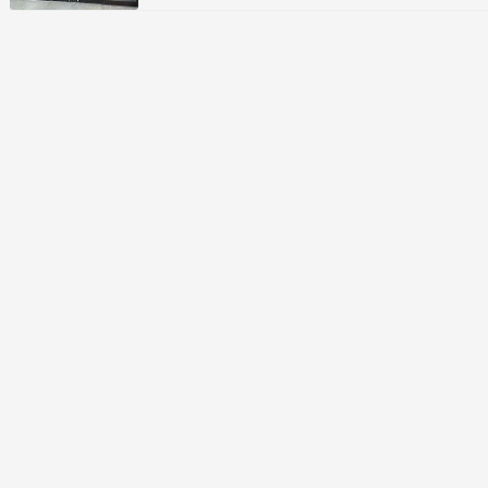
久しぶりのKOUENさんとつもる話をしながら温
泉♨️を楽しんで家????に戻ったらカミさんと3…