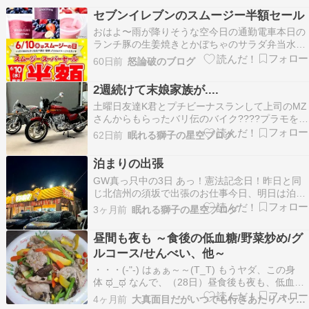
セブンイレブンのスムージー半額セール
おはよ〜雨が降りそうな空今日の通勤電車本日の
ランチ豚の生姜焼きとかぼちゃのサラダ弁当水曜
日終わり〜帰りま〜す！三┏( ^o^)┛ちょっと涼
60日前
怒論破のブログ
しい夕暮れ帰宅万歩計はギリ11000歩超え今日の
晩ごはんは野菜炒め今夜もD.gray-man今日はス
2週続けて末娘家族が....
ムージー半額セールだったとりあえず行って…
土曜日友達K君とプチビーナスランして上司のMZ
さんからもらったバリ伝のバイク????️プラモを飾
るジジイ2台を並べて暫し鑑賞名車だね〜‼️ 巨摩
62日前
眠れる獅子の星空ブログ
郡と聖秀吉 懐かしい〜‼️刀も良いけどやっぱり俺
は750Fが好きだわ〜‼️夕方に先週末も来た末娘家
泊まりの出張
族が！当然、黒い相棒も来まして旦那さ…
GW真っ只中の3日 あっ！憲法記念日！昨日と同
じ北信州の須坂で出張のお仕事今日、明日は泊ま
りでして仕事が終わってキャンセル待ちで何とか
3ヶ月前
眠れる獅子の星空ブログ
取れたホテルに着いたらまさかのみんなのテンホ
ウの隣りでして一緒に出張のUさんと夕飯はテン
昼間も夜も ～食後の低血糖/野菜炒め/グ
ホウで‼️俺がブログをやっていることは社員さん
ルコース/せんべい、他～
には内緒な…
・・・(-"-) はぁぁ～～(T_T) もうヤダ、この身
体 ಥ⁠_⁠ಥ なんで、（28日）昼食後も夜も、低血糖
になるのさぁ～？？？ 食前に低血糖なら、解
4ヶ月前
大真面目だがいつでも行きあたりバッタリ
る。 でも、、、食後に低血糖ってのは、解ら