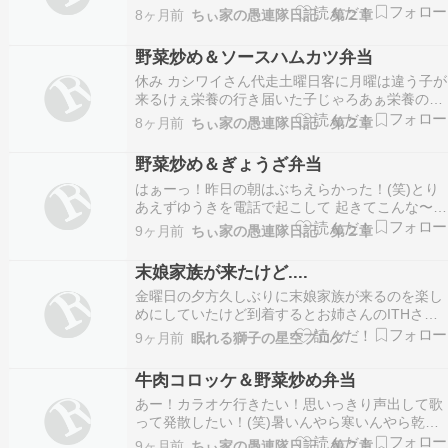
りで とんでもない食数になってさいや〜おもしろ
8ヶ月前
ちぃ家の愚連隊日記 第２章
かった(笑)普段からの大口んとこ 味噌汁も持って
行きよんじゃけど 数が多くなって足らんとなもし
野菜炒め＆ソースハムカツ弁当
かしたらバッ缶(こう書くんか？)ふたつ持ってく
休み カシワイさん代走土曜日客に月曜は違う子が
よ…
来るけぇ栄養の行き届いた子じゃろあぁ栄養の行
き届いた子まぁ かわいい子じゃろ(うちを指差し
8ヶ月前
ちぃ家の愚連隊日記 第２章
ながら)栄養行き届いてない あれは栄養行き届い
ちょるあははは まだ若いけぇそねぇ変わらんじゃ
野菜炒め＆ぎょうざ弁当
ろあら嬉しいことを！ひと回り以上違うよ変わら
はぁーっ！昨日の朝はぶちえらかった！(笑)とり
ん変わ…
あえずゆうきを電話で起こして 起きてこんな〜と
思いながらまた寝た祝日出勤じゃけぇ朝はそねぇ
9ヶ月前
ちぃ家の愚連隊日記 第２章
早く行かんでええはずと思いながら(^^;)ゆうき起
きて来たので目が覚めた けどまだ動けず休みでか
末娘家族が来たけど....
ったぁ〜言うても朝寝２時間ぐらいはしたんじゃ
金曜日の夕方久しぶりに末娘家族が来るのを楽し
な…
めにしていたけど到着するとお姉さんのITHさん
が熱があると測ってみたらなんと39度近く これ
9ヶ月前
眠れる獅子の星空ブログ
はヤバイかな？とみんなで夕飯を食べるけどITH
さんはチョッとだけ食べて何も言わず横になって
牛肉コロッケ＆野菜炒め弁当
寝てしまいました....やっぱりここまで上がるとつ
あー！カラオケ行きたい！思いっきり声出して歌
ら…
って発散したい！(笑)暑いんやら寒いんやら乾燥
がなかなか堪えます インフルエンザも流行っちょ
9ヶ月前
ちぃ家の愚連隊日記 第２章