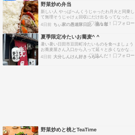
温少し下がってきた帰宅万歩計は10000歩チョイ
野菜炒め弁当
今日の晩ごはんは野菜炒め今日の録画はアガサ…
新しい人 やっぱへんくうじゃったわ月火と同乗し
て無理そうじゃけぇ回収にだけ出るってなったら
しく昨日昼から来た自家用車を止めるのに止める
4日前
ちぃ家の愚連隊日記 第２章
とこがいけんかってカシワイさんが ちょちょちょ
ちょちょちゅうてったんて帰ろうとしたら外で新
夏季限定冷たいお蕎麦^ ^
しい人がカシワイさんにぶち言いよるそんなつも
暑い暑い日田市豆田町冷たいものを食べましょう
りで言った…
お蕎麦屋さん入口から入って延々と歩くなかなか
着かないけど おお見えたお店 良い雰囲気ですね
4日前
大分しんけん好きっちゃ
お蕎麦屋さんではだし巻き玉子????頼んじゃう
うんお出汁が効いてて美味しい玉子焼きはしょっ
ぱい派の私です甘いのは苦手 私冷やし地鶏南蛮蕎
麦…
野菜炒めと桃とTeaTime