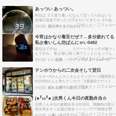
あっつい あっつい。
昨日は ３５度で暑いだなんて言ってられないと
近場の温泉でゆったり汗をかいてきたら そのあと
嫌がらせのようにお日様に追い打ちされまし
28日前
猫女神さまのおかげ
た。 越した???? すぐ越した???? 「暑う～」
いったん家に帰って まあ外に出たついでだから
今宵はかなり毒舌だぜ？←多分疲れてる
と ビン 缶 古着に…
私@食いしん坊ばんにゃい5492
最近はですね、、、。 スマートウォッチが嘘つく
んですわ。 私が昼に軽く寝てたことになってんす
わ。まー、手は動かしてたけど脳みそは完全に寝
30日前
いい塩梅・パラディーゾ【〜２nd〜】
てた模様。 本日の晩ごはんばんにゃい。 厚揚
げ、挽肉、にんじん玉ねぎキャベツの焼肉タレ炒
テンホウからの二次会そして翌日
め。 そんでもって納豆に、 お気に入りの無塩骨
シルキー6さんとカミさんとテンホウへ3週間前も
取り鯖。…
KOUENさんと来たテンホウ『2週連続でゲストさ
んが....』先週のドマさんに続き今週も仕事が終わ
34日前
眠れる獅子の星空ブログ
ったら茅野駅東口へこの方もお会いするのは久し
ぶりのKOUENさん6時前にピックアップしたら自
(๑╹ω╹๑ )次男くん今日の夜勤弁当☆
宅????に戻って先週は市営温泉♨️…am…
次男くん今日の夜勤弁当 6月30日。鶏胸肉の照り
焼き焼きさつま揚げ焼きベーコン????卵焼き野菜
炒めかにかま頑張れよ！(*･ω･)ﾉ
40日前
〜蒼い月の下で〜