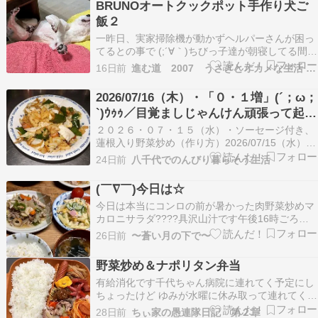
BRUNOオートクックポット手作り犬ご
飯２
一昨日、実家掃除機が動かずヘルパーさんが困っ
てるとの事で (;´∀｀)ちびっ子達が朝寝してる間に
昨日見に行って 充電バッテリーしか考えられず
16日前
進む道 2007 うさぎとオカメな生活 永遠へ
（我が家も数年前交換） 注文商品が早速昨日届き
ました（早っ） おっとっとーーーっ 最近家電レ
2026/07/16（木）・「０・１増」(´；ω；
スキュー多いわんね！ （少し前は電気照明関係）
`)ｳｩｩ／目覚ましじゃんけん頑張って起き
…
ていられたのでうまくいった(#^^#)／昨
２０２６・０７・１５（水）・ソーセージ付き、
夕食、味はいまいちなので残す。
蓮根入り野菜炒め（作り方）2026/07/15（水）・
ソーセージ付き、蓮根入り野菜炒めフジテレビ・
_(_^_)_
24日前
八千代でのんびり暮らそう生活
目覚ましじゃんけん（７／１３～７／１８まで）
（勝ち２０P あいこ１...
(￣∇￣)今日は☆
今日は本当にコンロの前が暑かった肉野菜炒めマ
カロニサラダ????具沢山汁です午後16時ごろの
気温????エアコンを軽くかけても30℃…湿度が
26日前
〜蒼い月の下で〜
低いから窓から風があって良かったんだけどしっ
かり食べて寝よう熱帯夜になりそうですね可視化
野菜炒め＆ナポリタン弁当
すると分かりやすい
有給消化です千代ちゃん病院に連れてく予定にし
ちょったけど ゆみが水曜に休み取って連れてくっ
てんでお願いすることにした今日は洗濯デーです
28日前
ちぃ家の愚連隊日記 第２章