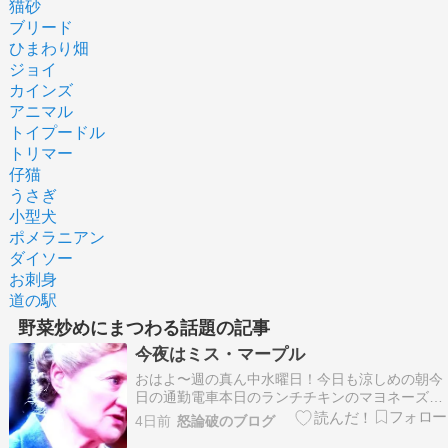
猫砂
ブリード
ひまわり畑
ジョイ
カインズ
アニマル
トイプードル
トリマー
仔猫
うさぎ
小型犬
ポメラニアン
ダイソー
お刺身
道の駅
野菜炒めにまつわる話題の記事
今夜はミス・マープル
おはよ〜週の真ん中水曜日！今日も涼しめの朝今
日の通勤電車本日のランチチキンのマヨネーズ焼
きとかぼちゃコロッケの弁当水曜日終わり〜帰り
4日前
怒論破のブログ
ま〜す！ε≡( '-' )午後から結構暑くなったよ今は気