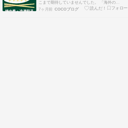
こまで期待していませんでした。 「海外の
Costcoで売ってる冷凍餃子だし、日本で食べる餃
7ヶ月前
COCOブログ
子ほど、美味しくないよねぇ？」と思っていまし
た。 でも、一度買ってみよう！そう思って、購入
した今回の餃子。 そんな先入観を見事に裏切って
くれた…