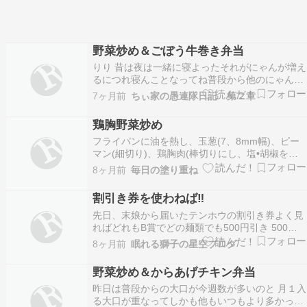
野菜炒め＆ごぼう牛巻き弁当
りり 昔は夜は一緒に寝よったそれがにゃんが増え
るにつれ寝んことなってね普段から他のにゃんた
ちと一緒になって寝ることはないけぇさそれが ぐ
7ヶ月前
ちぃ家の愚連隊日記 第２章
りちゃんがおらんことなってから寝るようになっ
てね不思議 おらんのが分かっちょるうちが寝るの
鶏胸野菜炒め
を待つようになったし 一緒に上がったりしかも
フライパンに油を熱し、玉葱(7、8mm幅)、ピー
ぐりち…
マン(細切り)、鶏胸肉(棒切りにし、塩•胡椒を振
り、片栗粉を薄くまぶす)、時間差で白菜(細切
8ヶ月前
毎日の塗り重ね
り)、酒、おろし生姜、シャンタンを加えて蓋を
して蒸し焼きにし、馴染んできたら、焼肉のタレ
割引き券を使わねば‼️
を加えて炒め合わせたら出来上がり〜つまみ〜の
先日、末娘から届いたテンホウの割引き券よく見
ればどれもB賞でどの麺類でも500円引き 500円
は大きい‼️有効期限を見たら....おいおい20日って
8ヶ月前
眠れる獅子の星空ブログ
明日までじゃんということで仕事が終わったらカ
ミさんと近所のテンホウへまだ6時だったのでお
野菜炒め＆からあげチキン弁当
店は空いていてラッキー✌️✌️✌️メニュー…
昨日は普段からの大口が今週数が多いのと 月１入
る大口が重なってしかも他もいつもより多かった