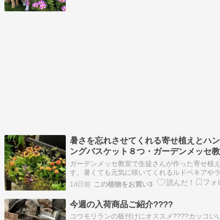
はポーチュラカとマツバボタンが良いや、と思
ます。水やりで回復できなかった種蒔きア…
暑さを忘れさせてくれる寄せ植えとハ
ングバスケット８つ・ガーデンメッセ
ガーデンメッセ教室で生徒さんが作った寄せ植
す。暑くても元気に咲いてくれるルドベキアや
タナ、ふんわりとこぼれ落ちる小花で、可愛い
14日前
この植物をお買い3
チの寄せ植えができました。ペンタス、エキナ
ア、チャイニーズハットなど、ピンクの花を選
今週の入荷商品ご紹介????
優しい寄せ植えです。ニチニチソウとオレガノ
コウモリランの板付けにオススメ????カッコい
で。初…