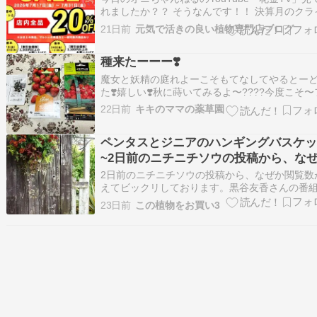
れましたか？？ そうなんです！！ 決算月のクラ
ックスに向かって(^_-) いよいよ、明日からは！
21日前
元気で活きの良い植物専門店ブログ
はい、【決算リレーSALE】でっす！！ 超絶お
クーポンもGETできて次に繋がるリレーSALEで
種来たーーー❣️
～～♫ たぶん業界…
魔女と妖精の庭れよーこそもてなしてやるとー
た❣️嬉しい❣️秋に蒔いてみるよ〜????今度こそ
ーズ デ ボア実ってくれよ〜❣️ディルの花❣️可愛い
22日前
キキのママの薬草園
の色好きだわ。ちょっと禿げてるけど、綺麗な
ンライトペンタス、いい色❣️ブルー好きだわ〜グ
ペンタスとジニアのハンギングバスケ
ーンの花壇が涼し気だね〜…
~2日前のニチニチソウの投稿から、な
閲覧数が増えてビックリしております
2日前のニチニチソウの投稿から、なぜか閲覧数
えてビックリしております。黒谷友香さんの番
お陰でしょうか。嬉しい♪ありがとうございます
23日前
この植物をお買い3
様のお陰で、やる気出ました←やる気無かった
(笑)赤いペンタスとジニア、斑入りのノブドウな
を植えたハンギングバスケットです。暑さに強