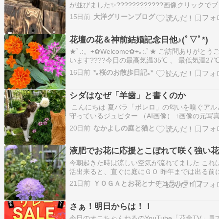
が並びました✨????????????画像クリックで
グランキングあがります✨ポチッとお願いしま
15日前
大洋グリーンブログ
す???????? こんにちは堤です???? 朝はセミ
唱で目が覚める季節になりましたね???? 毎日暑
花壇の花＆神前結婚記念日他♪(ﾟ▽ﾟ*)
が続いていますが、朝…
★ﾟ.:。+✿Welcome✿+｡:.ﾟ★ ご訪問ありがとう
います????今日の最高気温35℃ 、 最低気温27℃
した✨ ❤.｡.:*:.｡.☆.｡.୨✿୧｡..☆.｡.:*:.｡. ❤ ☆マ
16日前
*｡桜のお散歩日記｡*
ルドの花☆ 今日も暑かったですね～????美容院
ったら混んでいまし…
シダはなぜ「羊歯」と書くのか
こんにちは 夏バラ「ボレロ」の匂いを嗅ぐアル
守っているジュピター （AI画像） ↑画像の元写真
激暑にしては素敵な形で咲きました♡開きかけ
20日前
なかよしの庭と猫と
敵。 ６月に咲いたときはコガネムシに花びらを
食べられてしまっていましたが今回は暑すぎる
液肥でお花に応援とこぼれて咲く強い
か虫もやって来ませんよ(笑) 虫は来…
今朝起きた時は涼しい空気が流れてました これ
活出来ると、直ぐに庭にＧＯ 昨年までは出る前
ッチリ日焼け対策とメイクもして出てたけど 今
21日前
ＹＯＧＡとお花とナチュラルライフ
りあえず暑くなる前に日焼け止めだけ塗って帽
って服だけ着替えて庭活します 終わったらシャ
さぁ！明日からは！！
で汗を流すからメイクはしてないです スカ…
今日のオニちゃんねるのYouTube「花金TV」見