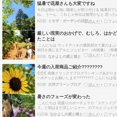
猛暑で花屋さんも大変ですね
る方々もお体に気…
今日は朝から強い陽射しが照り付ける 猛暑日で
ね。 うーん、これじゃ外出は無理かなと 思った
すが、そうしていると毎日 家に閉じ籠ることに
8日前
ミモザ・ガーデンの日記
な。。。 こう思って、昼過ぎに外出しました。 
のバス停の前にある公園の眺め です。 抜けるよ
厳しい現実のおかげで、むしろ、はか
青空と樹々の緑がきれい ですね。…
たことは
こんにちは ウッドデッキの通路部分で夏のまぶ
朝日を感じるアルとジュピター （AI画像） ↑画
元写真↓ 左の、収穫BOXに植えてあるのはゴー
8日前
なかよしの庭と猫と
「願寿」です。１日２回の水やりで、何とか枯
にいます。 早朝の水やりを終えた庭赤紫のパー
今週の入荷商品ご紹介????????
ファンテングラスがふわふわとおしゃれ…
☝️☝️☝️ 画像クリックでブログランキングあがり
✨ポチッとお願いします???????? こんにちは
す 季節は夏真っ盛り????????毎日、暑い以外
9日前
大洋グリーンブログ
葉が出ませんが笑暑さに負けず元気に育つ植物
続々と入荷しています???? お庭を彩る花苗から
暑さのフェーズが変わった
性的な観葉植物や人気の…
こんにちは 花盛りのポーチュラカ「ステンドグ
ス」と朝はまだ涼しいニャー、のアルとジュピ
（AI画像） ↑画像の元写真↓ 今朝は特にたくさん
11日前
なかよしの庭と猫と
てくれてました。もう、来年からは、夏花壇の