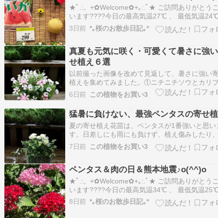
★ﾟ.:。+✿Welcome✿+｡:.ﾟ★ ご訪問ありがとう
います????今日の最高気温27℃ 、 最低気温24℃
した今日は暑さが少し和らぎ、過ごし易い一日
3日前
*｡桜のお散歩日記｡*
た✨ ★*♡* .｡.:*:.｡୨✿୧｡.:*:.｡. *♡*★ ☆ペンタス
☆ 先日、お買い物前に短時間、…
真夏も元気に咲く・可愛くて暑さに強
せ植え６選
以前撮った画像を改めて見返して、暑さに強い
植えを集めてみました。①ニチニチソウとカリ
コア・みんなコッチ向いてて可愛い②ペンタス
6日前
この植物をお買い3
ュズサンゴ絣で涼しげ③+コクリュウで少々大人
ヌラ パープルサンダーは今はあまり流通してな
猛暑に負けない、最強ペンタスの寄せ
もです。④本を重ねたような鉢にペンタスとミ
夏の寄せ植え花苗は、ペンタスが1番強いと思い
す。日差しにも雨にも負けず、植え傷みしたり
然枯れたりすることもありません。こちらのペ
7日前
この植物をお買い3
スは花色がグリーンがかって、とても涼し気で
ペールグリーンの取っ手付きのカゴを選び、プ
ペンタス＆肉の日＆熊本地震♪o(^^)o
ローズジャスミン オーレア、ペルシカリア 雪桜
合…
★ﾟ.:。+✿Welcome✿+｡:.ﾟ★ ご訪問ありがとう
います????今日の最高気温34℃ 、 最低気温25℃
した✨ 熊本地震で亡くなられた方のご冥福を心
8日前
*｡桜のお散歩日記｡*
お祈りするとともに不明者の方が一刻も早く無
救助される事を願っております救助に当たられ