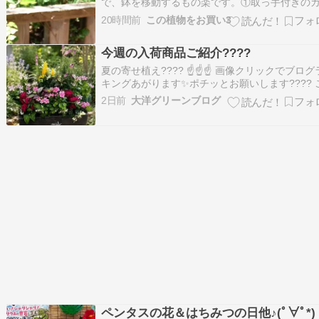
で、鉢を移動するもの楽です。①取っ手付きの
１(丸い形）ニチニチソウ、ペンタス、アルテル
20時間前
この植物をお買い3
テラ、ジュズサンゴ絣など②横長もあります。
ニア、クランベリー、コクリュウ③バッグのよ
今週の入荷商品ご紹介????
形も素敵です。ジニア、ロニセラ、ラミウム④
手…
夏の寄せ植え???? ☝️☝️☝️ 画像クリックでブロ
キングあがります✨ポチッとお願いします???? 
にちは堤です???? 暦の上ではもうすぐ秋ですが
2日前
大洋グリーンブログ
だまだ厳しい暑さが続いていますね???? そんな
も、お店には少しずつ秋を感じる植物が並び始
した???? 夏の…
ペンタスの花＆はちみつの日他♪(ﾟ∀ﾟ*)