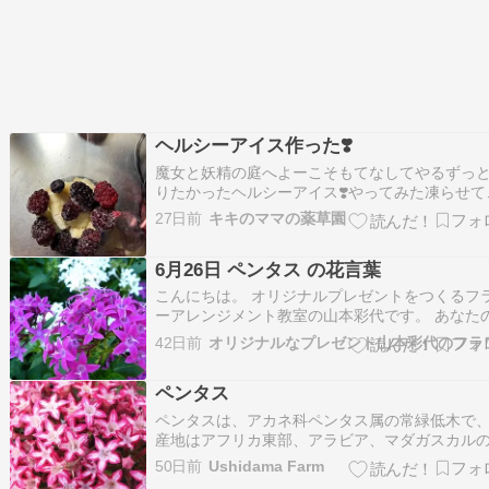
ヘルシーアイス作った❣️
魔女と妖精の庭へよーこそもてなしてやるずっ
りたかったヘルシーアイス❣️やってみた凍らせて
バナナと毎日何かしか取れた我が家のベリー❣️砂
27日前
キキのママの薬草園
は無し、バナナの甘さだけあかん！ハンドブレ
ーはちょっと、難しい????滑らかにするのに、
6月26日 ペンタス の花言葉
入れた。でも何とか出来たちょっとペースト…
こんにちは。 オリジナルプレゼントをつくるフ
ーアレンジメント教室の山本彩代です。 あなた
切な気持ちを、お花に託します。 ６月26日の誕
42日前
は、ペンタス 花言葉： 「希望がかなう」「願い
和名：クササンタンカ 英名： 科名：アカネ科 / 
ペンタス
サンタンカ 属（ペンタス属…
ペンタスは、アカネ科ペンタス属の常緑低木で
産地はアフリカ東部、アラビア、マダガスカル
帯地域です。 5月から10月にかけて、小さな花
50日前
Ushidama Farm
状にまとまって咲かせます。 花は星型の五弁花