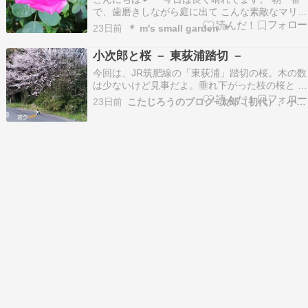
で、歯磨きしながら庭に出て こんな素敵なマリア
カラスの姿に見とれました^^ 先日、二つ咲い
23日前
＊ m's small garden ＊
て、それが終わって また二つ、始まっています。
ちょっとずつの花ですけど マリアカラスの色と姿
小次郎と桜 － 東荻浦踏切 －
は存在感大きくて とっても目立つんです…
今回は、JR筑肥線の「東荻浦」踏切の桜。木の数
は少ないけど見事だよ。垂れ下がった枝の桜と 電
車のコラボがいいねえ。ん？ ボク（小次郎）がジ
23日前
こたじろうのブログ−太郎（初代）、小太郎（二代）…
ャマだって？ ＜2019年4月4日＞ ◇ 木が大きいの
でボクが目立たない。東荻浦踏切は車は通れな
い。電車とのコラボは、一瞬なのでなかなか撮れ
な…