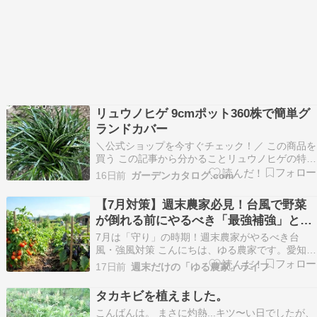
リュウノヒゲ 9cmポット360株で簡単グ
ランドカバー
＼公式ショップを今すぐチェック！／ この商品を
買う この記事から分かることリュウノヒゲの特徴
や育て方について詳しく解説しますグランドカバ
16日前
ガーデンカタログ.com
ーとしての活用方法や適した場所を紹介します購
入前に知っておきたい注意点やメンテナンスのコ
【7月対策】週末農家必見！台風で野菜
ツをお伝えします リュウノヒゲとはどんな植物？
が倒れる前にやるべき「最強補強」と風
基本情報…
通し術
7月は「守り」の時期！週末農家がやるべき台
風・強風対策 こんにちは、ゆる農家です。愛知や
九州の夏、いよいよ本格的になってきましたね。
17日前
週末だけの「ゆる農家」ライフ
7月の菜園は、ナスやオクラ、トマトの収穫で大
忙し。しかし、この時期に忘れてはいけないのが
タカキビを植えました。
「台風や突風への備え」です。 平日、仕事で畑に
こんばんは。 まさに灼熱...キツ〜い日でしたが、
行けない週末…