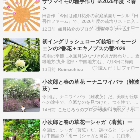
サツマイモの種芋作り ※2026年度 ＜春
多を本拠にするのかと調べてみたが 方向違いだっ
＞
た。 …
田吾作「今回は如月祐介の家庭菜園サークル『田
吾作ファーム』で、2026年度の栽培リストに入れ
たサツマイモの種芋作りを紹介する。」「サツマ
12日前
如月祐介のブログ ｢田吾作ファーム｣
イモは中央アメリカから南アメリカが原産でヒル
ガオ科サツマイモ属の植物である。」「一般的に
初イングリッシュローズ栽培!!イモージ
サツマイモの種芋は病気に感染していない専用の
ェンの2番花＋エキノプスの蕾2026
ものが販売…
梅雨の季節…水無月(みなづき)6月が終わり…。近
畿地方(九州北部・中国地方)は、7月8日に梅雨明
け…。平年よりは11日早いようでしたが…。(ち
13日前
Roimachisu
なみに…関東甲信越地方は7月21日)昨年2025年
の梅雨明けは…6月27日頃で、夏...
小次郎と春の草花 ーナニワイバラ（難波
茨）ー
今回は、ナニワイバラ（難波茨）だ。美咲が丘駅
への途中で、立派なのを見つけた。つる性で、樹
高は1～2ｍ。が、鋭いトゲのある蔓（つる）は10
14日前
こたじろうのブログ−太郎（初代）、小太郎（二代）…
ｍにも達するという。この花は、サラソウジュ
（沙羅双樹）に似ていると思う。因みに、仏教で
小次郎と春の草花ーシャガ（著莪）ー
は釈迦が沙羅双樹の下で涅槃（ねはん）に入った
今回は、シャガ（著莪）だ。調べると「シャガ」
とされる。 ＜…
は中国語の「射干（シャガと発音）」に由来。