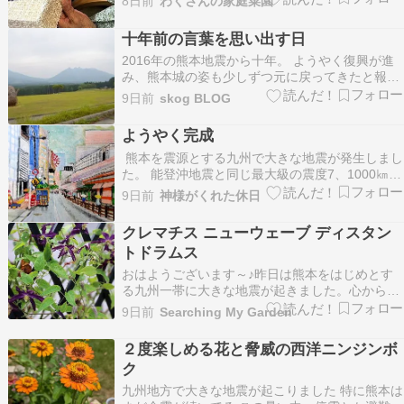
8日前
わくさんの家庭菜園
使われたりする。そんな建物がぶっ飛ぶとは。X
で、接近しつつある台風に「いいから東京にこ
十年前の言葉を思い出す日
い！熊本に行くな！」というツイートが。滅多に
2016年の熊本地震から十年。 ようやく復興が進
来ない長野や愛知…
み、熊本城の姿も少しずつ元に戻ってきたと報じ
られるたびに、「よかった」と思っていた。 そん
9日前
skog BLOG
な矢先に、再び九州を大きな地震が襲った。 十年
前、私たちは熊本のオープンガーデンを訪ねる予
ようやく完成
定だった。 震災直後、宿泊先のホテルからはキャ
熊本を震源とする九州で大きな地震が発生しまし
ンセル…
た。 能登沖地震と同じ最大級の震度7、1000㎞以
上離れた、私の部屋でも「ふわ―」とするような
9日前
神様がくれた休日
地震独得の揺れを感じました、震度は1でした。
死者・行方不明者も出ているようです、被災され
クレマチス ニューウェーブ ディスタン
た皆様にお見舞い申し上げます。 イオンモールが
トドラムス
爆発…
おはようございます～♪昨日は熊本をはじめとす
る九州一帯に大きな地震が起きました。心からお
見舞い申し上げるとともにこの暑さの中で被災な
9日前
Searching My Garden
さった皆様に一刻も早く救助が行われることをお
祈りします。季節の花返...
２度楽しめる花と脅威の西洋ニンジンボ
ク
九州地方で大きな地震が起こりました 特に熊本は