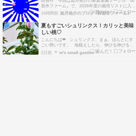
田吾作「今回は如月祐介の家庭菜園サークル『田
ませてくれた…
吾作ファーム』で、2026年度の栽培リストに入れ
たバナナの植え付けを紹介する。」「バナナは東
16時間前
如月祐介のブログ ｢田吾作ファーム｣
南アジア原産でバショウ科バショウ属の植物であ
る。」「田吾作ファームでは熱帯植物で南国を感
夏もすごいシュリンクス！カリッと美味
じさせるバナナに興味を持ち、強風を防止して越
しい桃♡
冬させるた…
こんにちは❤ シュリンクス、まぁ、ほんとにす
ごい勢いです。 地植えしたら、伸びる伸びる！
昨年もすごかったですけど 今年もシュートがどん
2日前
＊ m's small garden ＊
どん伸びて 切ってもまた伸びる！ 先日、咲いた
花がもったいなくて家に入れましたが またあの
シュートの先が咲き出しそうですね^^…