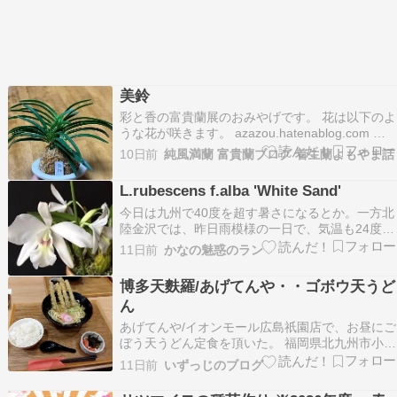
美鈴
彩と香の富貴蘭展のおみやげです。 花は以下のよ
うな花が咲きます。 azazou.hatenablog.com 以
前に入手していたものは、毎年咲いてくれていた
10日前
純風満蘭 富貴蘭ブログ 着生蘭よもやま話
のですが枯れてしまいました。 株立ちを探してい
たら本家本元にありましたので持ち帰りました。
L.rubescens f.alba 'White Sand'
花は終わっていましたが来年の花の…
今日は九州で40度を超す暑さになるとか。一方北
陸金沢では、昨日雨模様の一日で、気温も24度と
一気に下がりました。過ごした須佐も、一雨でこ
11日前
かなの魅惑のラン
んなにも違うものかと実感しました。今日も時折
雨模様の一日になりそうです。 ＝本日のORCHID
博多天麩羅/あげてんや・・ゴボウ天うど
＝ 原種レリア；ルベッセンス・アルバ 「ホワイ
ん
ト…
あげてんや/イオンモール広島祇園店で、お昼にご
ぼう天うどん定食を頂いた。 福岡県北九州市小倉
南に本拠を構える、㈱資さんの資さんうどんが得
11日前
いずっじのブログ
意とする ごぼ天うどんに瓜二つだ。 あげてんや
も博多天麩羅と銘打っているので、同じ九州の博