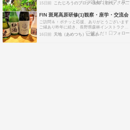
が、「射干」は「ヒオウギ」で、それを間違えて
15日前
こたじろうのブログ−太郎（初代）、小太郎（二代）…
（アヤメ属の）この花”を“シャガ”と呼んだとい
う。ちと、ややこしい！ ＜2021年4月17日 －北
FIN 斑尾高原研修(1)観察・座学・交流会
九州市若松区 高塔山にて－＞ ◇ おーい、小次郎
ご訪問＆ ↑ ポチッと応援、ありがとうございます
くん…
ご縁あり昨年に続き、長野県森林インストラクタ
ー会(FIN)主催の斑尾高原研修に2泊3日でゲスト
16日前
天地（あめつち）に遊ぶ
参加させていただきました。当日は、FISの総会
がありましたが東京発では午後着なので、先ずは
その後の「信越トレイルセクション」についての
座…