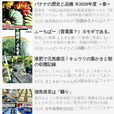
バナナの歴史と品種 ※2026年度 ＜春＞
田吾作「今回は如月祐介の家庭菜園サークル『田
吾作ファーム』で、2026年度の栽培リストに入れ
たバナナの歴史と品種を紹介する。」「バナナは
2日前
如月祐介のブログ ｢田吾作ファーム｣
東南アジア原産でバショウ科バショウ属の植物で
ある。」「名称はウォルフ語のバナンナ
ふーちばー（普通葉？）ヨモギである。
(banaana) が由来で、和名では芭蕉 (ばしょう)
美味しい簡単 よもぎを食べて健康に美容にもい
と…
い。 ヨモギを毎日の食卓へ 究極の和製ハーブ 香
りやアクにも健康の秘密がヨモギは栄養が優れた
4日前
ハッピーライフイン沖縄
健康野菜。 ビタミン,ミネラルたっぷり、春から
秋まで楽しめる。 多彩な料理に、ご飯おかず飲み
液肥で元気復活！キュウリの葉かきと朝
物、調味料にも。 沖縄では身近な野菜。 沖縄に
の収穫記録
学ぶ…
みなさん、こんにちは。 今日も まこ＆あーちゃ
んのベジファーム に遊びに来てくださってありが
とうございます???????? 今朝の収穫はキュウ
4日前
まこ＆あーちゃんのベジファーム
リ！今朝は、畑に出た瞬間にキラッと光るキュウ
リが目に入りました。 昨日ハイポネックスの液肥
強気発言は「驕り」
をあげたおかげか、株全体が少し元気を取り戻し
連日のように熊本地震での被害と避難生活を余儀
た…
なくされている方々のご苦労がXで配信され政府
による海外における避難生活支援と日本の避難生
4日前
定年還暦終活日記
活支援の差が浮き彫りとなり画像で配信される。