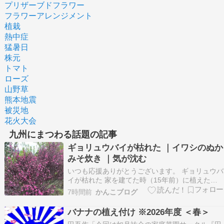
プリザーブドフラワー
フラワーアレンジメント
植栽
熱中症
猛暑日
株元
トマト
ローズ
山野草
熊本地震
被災地
花火大会
九州にまつわる話題の記事
ギョリュウバイが枯れた ｜イワシのぬか
みそ炊き ｜気が沈む
いつも応援ありがとうございます。 ギョリュウバ
イが枯れた 家を建てた時（15年前）に植えたギ
ョリュウバイは、庭の木の中で一番のお気に入り
7時間前
かんこブログ
だった。一度、ミノムシが大量発生して枯れかけ
た時は、一匹一匹手で取って駆除した。小さくて
バナナの植え付け ※2026年度 ＜春＞
可愛い花を、こんなにたくさんつけて長い間楽し