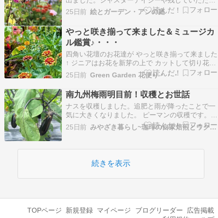
まつ草など切ってがらんとしています。ドワーフ
25日前
絵とガーデン・アンの庭
アガパンサスはまだ切らんとこ。これからはもう
新しい花は咲かず（あとカサブランカがある）今
やっと咲き揃って来ました＆ミュージカ
の状態を維持していくだけ。ですが今日からは３
ル鑑賞♪・・・
０度越えらしいか…
四角い花壇のお花達が やっと咲き揃って来ました
↑ ジニアはお花を新芽の上で カットして切り花に
すると どんどん咲いてくれます♪↑ 今年は四
25日前
Green Garden 花便り・・・
角い花壇は 種蒔きの子ばかりにしましたが ちょ
っとおとなしい花壇に なりました(*^_^*)↑ 四角い
南九州梅雨明目前！収穫とお世話
花壇の隣りでは カサブ…
ナスを収穫しました。追肥と雨が降ったことで一
気に大きくなりました。 ピーマンの収穫です。良
い大きさになりました。 4つあるキュウリの苗か
25日前
みやざき暮らし~珈琲の自家焙煎とウクレレと家庭菜園~
らひとつベト病を発症しました。4つある中の一
つです。先日薬剤を散布したばかりなのでシ […]
続きを表示
TOPページ
新規登録
マイページ
ブログリーダー
広告掲載