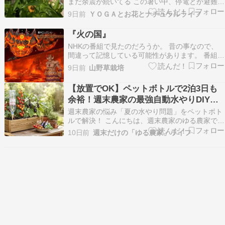
まだ余震が続いてる この暑い中、停電とか避難す
るとかそれも陽が暮れる中 どうか被害が大きくな
9日前
ＹＯＧＡとお花とナチュラルライフ
りませんように 雨が降らないくらいで泣き言を言
っては申し訳ない気持ちになりました 水道からの
『火の国』
水撒きだけでは全然足りない庭のお花達 でも頑張
NHKの番組で見たのだろうか。 昔の事なので、
っ…
間違って記憶している可能性があります。 番組に
よると、九州って中央付近を横断した場所を中心
9日前
山野草栽培
に、上下に地殻が移動しているらしいです。 本来
ならば、九州の中央付近を横断した所が陥没して
【放置でOK】ペットボトルで2泊3日も
海になるのですが、なぜ九州が２つに分かれない
余裕！週末農家の最強自動水やりDIYと
のかと言…
土壌管理術
週末農家の悩み「夏の水やり問題」をペットボト
ルで解決！ こんにちは、週末農家のゆる農家で
す。愛知や静岡、九州などの温暖地では、5月を
10日前
週末だけの「ゆる農家」ライフ
過ぎると一気に気温が上昇しますよね。特に夏
場、「仕事が忙しくて平日に水やりに行けない」
「週末に行くと野菜がグッタリしている…」と悩
んでいませんか？…