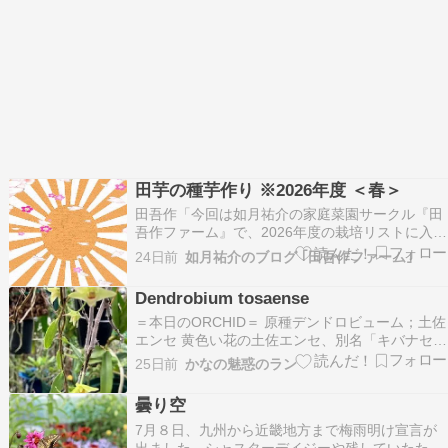
田芋の種芋作り ※2026年度 ＜春＞
田吾作「今回は如月祐介の家庭菜園サークル『田
吾作ファーム』で、2026年度の栽培リストに入れ
た田芋の種芋作りを紹介する。」「田芋はインド
24日前
如月祐介のブログ ｢田吾作ファーム｣
からインドシナ半島が原産でサトイモ科サトイモ
属の植物である。」「一般的に田芋の種芋は病気
Dendrobium tosaense
に感染していない専用のものが販売されている
＝本日のORCHID＝ 原種デンドロビューム；土佐
が、念のため…
エンセ 黄色い花の土佐エンセ、別名「キバナセッ
コク」 分布 四国、九州、琉球列島、伊豆諸島。
25日前
かなの魅惑のラン
外国では、中国南部、台湾。 生態と形態 常緑広
葉樹林の木や岩に着生する。 セッコクに比べて、
曇り空
日陰を好み、 寒さに弱い傾向があります。 …
7月８日、九州から近畿地方まで梅雨明け宣言が
出ました。シャスターデイジーや残していたたい