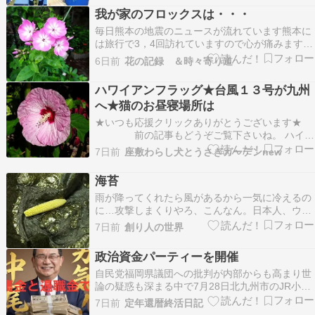
海外支援に対して大盤振舞いの日本が自国の国民
我が家のフロックスは・・・
が苦しい避難生活の際には「雑魚寝」で空調設備
毎日熊本の地震のニュースが流れています熊本に
なしの避難所生活…
は旅行で3，4回訪れていますので心が痛みますグ
ログでお馴染みになってる々九州の方々は皆さん
6日前
花の記録 ＆時々寄り道
被害が無くてホットしています。3.11の時はとう
ちも5弱5強でしたので怖さはわかります。早く電
ハワイアンフラッグ★台風１３号が九州
気、水がとおってくれるといいですね。 我が家の
へ★猫のお昼寝場所は
花壇の…
★いつも応援クリックありがとうございます★
前の記事もどうぞご覧下さいね。 ハイビ
スカス・サマリフィック ストロベリーマーブルで
7日前
座敷わらし犬とうさぎガーデンnew
す。買った時の名札の説明書きには・・・●約ー
３０℃まで耐えるハイブリッド宿根ハイビスカス
海苔
●最強クラスの耐暑性●強健・旺…
雨が降ってくれたら風があるから一気に冷えるの
に…攻撃しまくりやろ、こんなん。日本人、ウェ
カピポして！！ほんと。攻撃やから！！ これ、離
7日前
創り人の世界
れてんのにうちが揺れたの気づいた。国広テルテ
ルちょっと揺れたから???? 地震の影響は、県道
政治資金パーティーを開催
の車の量が増えた感じですけど、時間帯もあるの
自民党福岡県議団への批判が内部からも高まり世
で明確な…
論の疑惑も深まる中で7月28日北九州市のJR小倉
駅前にあるリーガロイヤルホテルで松尾統章自民
7日前
定年還暦終活日記
党県議団会長が政治資金パーティーを開催した。