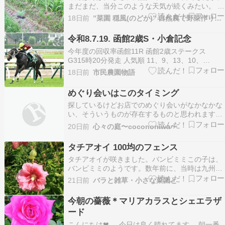
まだまだ、当分このような天気が続くみたい。
室内の仕事に変えたくなりますね。 雨も、風も、
18日前
”菜園 穏風(のどか)” 自然農で野菜作りに挑戦！
暑い寒いも、 気にしないで良くなります...なんて
ね。 タカキビを植えました。（７/１５） 種ま
令和8.7.19. 函館2歳S・小倉記念
きの時期は、 ５〜６月（一般地）と…
今年度の回収率函館11R 函館2歳ステークス
G315時20分発走 人気順 11、9、13、10、
12（土曜日）AI予想 11、4、12、9、13下位人気
18日前
市民農園物語
馬にもチャンスあり近年は好走馬の前走が多様化
枠番別成績に特徴あり外枠有利小柄な馬は過信禁
めぐり会いはこのタイミング
物450kg以上有利夏は牝馬結果小倉…
探しているけどお店でのめぐり会いがなかなかな
い、そういうものが存在するものと思われます。
それにはいくつかの理由があると思います。ひと
20日前
心々の庭〜cocononiwa〜
つは通販型のショップにおおよそ行ってしまって
いるということ、それについては余剰が出ないと
タチアオイ 100均のフェンス
花市場にまわってこないというものがそれなりに
タチアオイが咲きました。バンビミミこの子は、
あります。別の理…
バンビミミのようです。数年前に、当時は九州に
お住まいだったブロ友さんから、タチアオイの苗
21日前
バラと雑草・小さな菜園と
を送っていただいて、バンビマヤと名付けて、た
いせつに育ててきました。バンビマヤそのマヤち
今朝の薔薇＊マリアカラスとシェエラザ
ゃんからのこぼれ種で、親から少し離れたところ
ード
で新しいタチアオ…
こんにちは❤ 今日は良く晴れてます。 朝一番