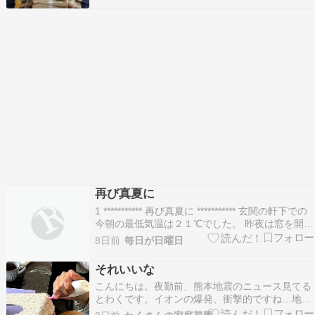
パーティー券には『ビアパーティ』と書かれ会費
は食事付きで1万5千円と記されている。この日は
パーテ…
再び真夏に
1 *********** 再び真夏に *********** 玄関の軒下での
今朝の最低気温は２１℃でした。 昨夜は窓を開け
た状態では涼しすぎるので、窓を閉めて寝ていま
8日前
毎日が日曜日
した。もちろんエアコンや扇風機などは使ってい
ません。 今日は暑さが戻り、日中は３０℃を超え
それいいな
ていましたが、風があ…
こんにちは。夜勤前、熊本地震のニュース見てる
とわくです。イオンの爆発、衝撃的ですね…地震
津波の時には、ああいう大きな建物が一時避難に