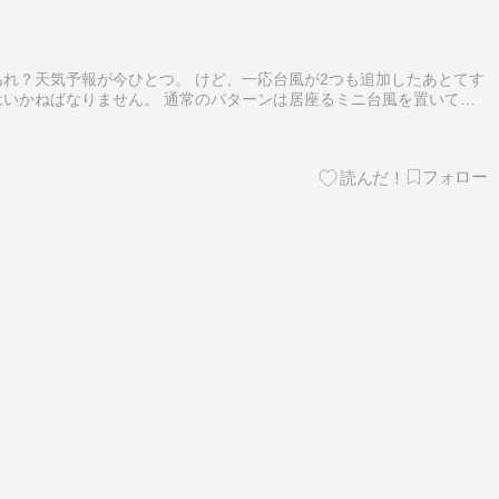
れ？天気予報が今ひとつ。 けど、一応台風が2つも追加したあとてす
いかねばなりません。 通常のパターンは居座るミニ台風を置いてサ
、今回は作業がたくさんありますので、猫の手も借りたい。いやお嬢の