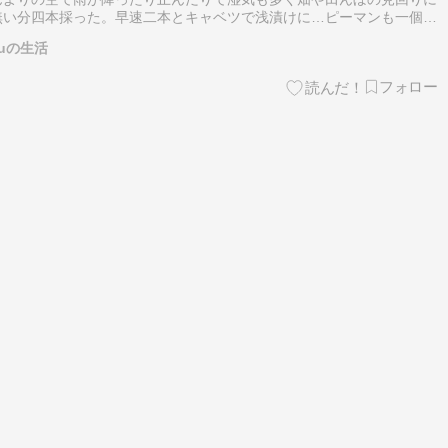
無い分四本採った。早速二本とキャベツで浅漬けに…ピーマンも一個採
！トマトもミニは二房が赤らんできた。隠元豆も豆がなり出した。いよ
ruの生活