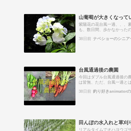
山葡萄が大きくなって
紫陽花の花台風一過、、、
も、数日間、歩かなかった
細心の注意、慎重に、慎重
38日前
ナベショーのシニア
い雲タンク山常連の…
台風通過後の農園
今回はダブル台風通過後の
は皆無、ただ、台風一過と
てきました。短い動画ですが
38日前
釣り好きanimato
田んぼの水入れと草刈
リアルタイムでオハヨウゴ