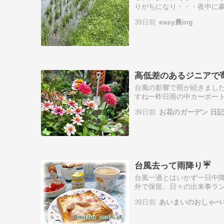
りがちになり・・・夜中に豪
６月28日（日）水曜日から
39日前
easy農ing
り・・・草もたっぷ…
高低差のあるジニアで
台風の影響で雨が続きまし
すね一昨日雨の中カーポー
背が高いジニアが２つジニア
39日前
お花のガーデン 日
ーバイカラー…
台風去って雨降り☔
台風一過とはいかず一日中降
外で保留。日々の出来事ラ
日。 ここのところ毎日Am...
39日前
あいまいのおしゃべ