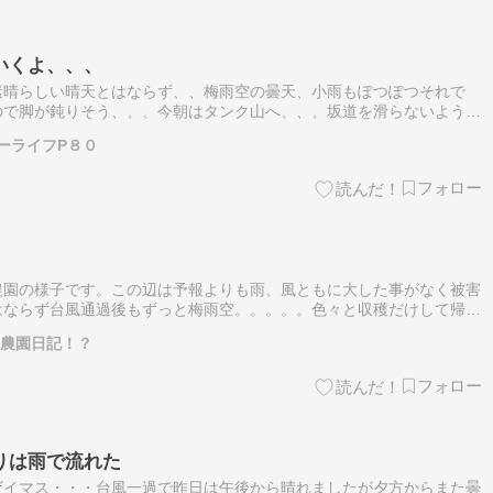
いくよ、、、
素晴らしい晴天とはならず、、梅雨空の曇天、小雨もぽつぽつそれで
ので脚が鈍りそう、、、今朝はタンク山へ、、、坂道を滑らないように
に、、、焼津沖の駿河湾、、伊豆半島のが黒い影、、、空は真っ黒な厚
ーライフP８０
農園の様子です。この辺は予報よりも雨、風ともに大した事がなく被害
はならず台風通過後もずっと梅雨空。。。。。色々と収穫だけして帰っ
是非ご視聴ください。m(_ _)mにほんブログ村
rの農園日記！？
りは雨で流れた
ザイマス・・・台風一過で昨日は午後から晴れましたが夕方からまた曇