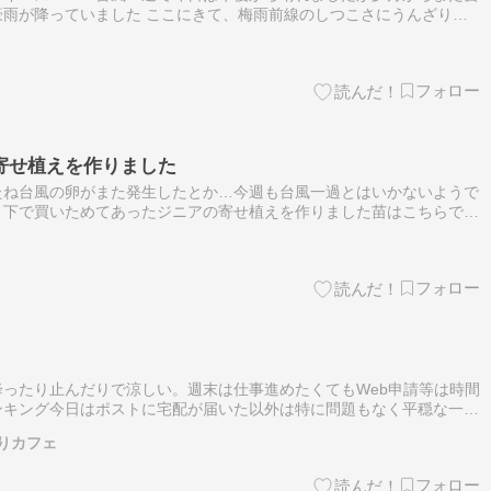
雨が降っていました ここにきて、梅雨前線のしつこさにうんざり。
断続的に大雨が降り続いたため、この日の注水は無し。水はたっぷ
寄せ植えを作りました
たね台風の卵がまた発生したとか…今週も台風一過とはいかないようで
ト下で買いためてあったジニアの寄せ植えを作りました苗はこちらで…
 シンデレラこちらは単色のシンデレラそして背が低いジニア チェリ
記
ったり止んだりで涼しい。週末は仕事進めたくてもWeb申請等は時間
ンキング今日はポストに宅配が届いた以外は特に問題もなく平穏な一
りカフェ