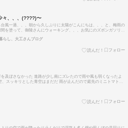
、、、(????)〜
ら台風一過、、、朝から久しぶりに太陽がこんにちは、、、と、梅雨の
隙間を塗って、御陵さんにウォーキング、、、お気にのズボンガソリン
頑張るぞ、、、ps 毎晩の晩酌やめればすぐ痩せるのにな、、、わ、
暮らし、大工さんブログ
を及ぼさなかった 進路が少し南にズレたので雨や風も弱くなったよ
空、スッキリとした青空はまだだ 雨が止んだので庭先のミニトマトの
柱に縛り付け 雨降りでやっぱり割れてしまった 2番目の房が沢山の実
んよりの空で雨が降ったり止んだりで湿気も多く畑や田んぼの見回りに