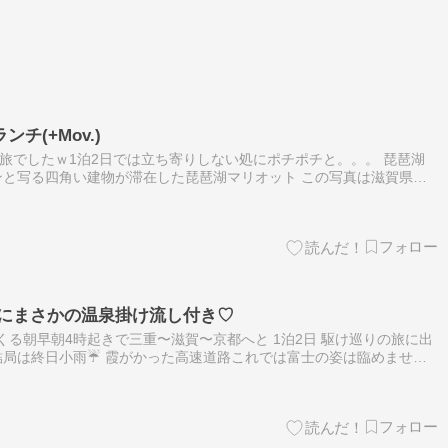
チ(+Mov.)
ただしい旅でしたｗ1泊2日では立ち寄りしない処にポチポチと。。。 琵琶湖
と写る四角い建物が滞在した琵琶湖マリオット この写真は滋賀県大
らですその名の通り湖に浮いているように見えることそして見事な松の
屋にまさかの温泉掛け流し付き♡
過の明くる朝早朝4時起きで三重〜滋賀〜京都へと 1泊2日 駆け巡りの旅に出
局は終日小雨☔ 霞がかった高速道路これでは富士の姿は臨めません
てお約束のソフトクリームは忘れずに???? 義妹宅で義母とも…