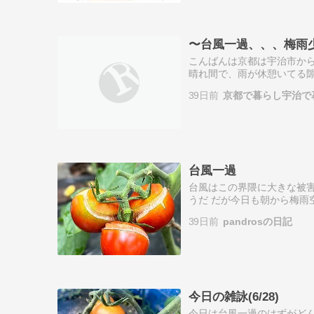
〜台風一過、、、梅雨少々
こんばんは京都は宇治市か
晴れ間で、雨が休憩いてる
夏までに履けるように、、、
39日前
京都で暮らし宇治で
ら、い、、、デ…
台風一過
台風はこの界隈に大きな被害
うだ だが今日も朝から梅雨
お世話 脇芽欠きと麻紐で支
39日前
pandrosの日記
を付け、先…
今日の雑詠(6/28)
今日は台風一過のはずがど