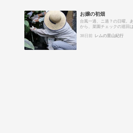
お嬢の初畑
台風一過、ニ過？の日曜。あ
から、菜園チェックの巡回は
クッと周って来るのですが
38日前
レムの里山紀行
手も借りまし…