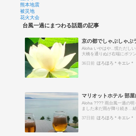
熊本地震
被災地
花火大会
台風一過にまつわる話題の記事
京の都でしゃぶしゃぶラン
Aloha いやはや...慌
大橋を通りぬけ右端にポツン
津市に在る満月寺浮御堂か
36日前
ほろほろ * キエレ *
樹…
マリオットホテル 部
Aloha ???? 雨台風一
ました未だ雨が降り続き…結
ね 途中、サービスエリアに
37日前
ほろほろ * キエレ *