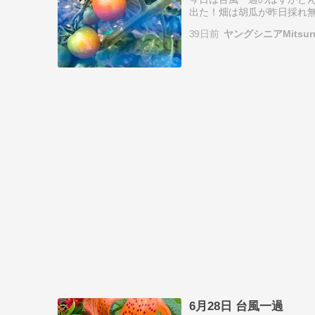
出た！畑は胡瓜が昨日採れ
れて次はトマトと隠元豆だ
39日前
ヤングシニアMitsu
いよ夏野菜も本…
6月28日 台風一過