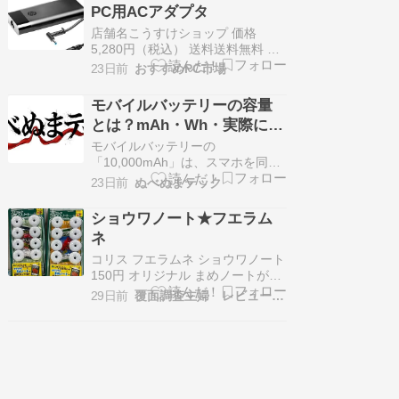
PC用ACアダプタ
できる選び方やメンテナンス方
法、よくある質問まで幅広く知る
店舗名こうすけショップ 価格
ことができる ワンタッチイベント
5,280円（税込） 送料送料無料 ＼
テント…
公式ショップを今すぐチェック！
23日前
おすすめPC市場
／ この商品を買う この記事で分か
ること対応機種が幅広く安心して
モバイルバッテリーの容量
使える高出力のノートパソコン用
とは？mAh・Wh・実際に充
ACアダプタについて詳しく解説し
電できる回数を図解【2026
ます選び方や使用時のポイント、
モバイルバッテリーの
互換性の確認方法をわかりや…
年版】
「10,000mAh」は、スマホを同じ
容量ぶん充電できるという意味で
23日前
ぬべぬまテック
はありません。 mAhは電荷量の目
安、Whは電圧を含めた総エネルギ
ショウワノート★フエラム
ー、Wは充電の速さに関係する出
ネ
力です。さらに、実際の充電では
電圧変換や発熱などの損失が生じ
コリス フエラムネ ショウワノート
ます。 この記事では、モバイルバ
150円 オリジナル まめノートが必
ッ…
ず入っています 確か昨日発売で、
29日前
覆面調査主婦 レビュー日記
今日買って来ました ちょうど子ど
もがジャポニカ学習帳を学校で使
っているので、とても可愛くて絶
対手に入れたかったんです どんな
ノートが入っているか楽しみ ノー
トは数種類あるみたい…