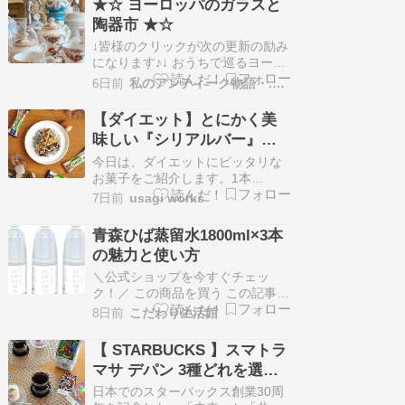
★☆ ヨーロッパのガラスと
2:00 ~ 4:00ラインコントロール・
陶器市 ★☆
アンプAIR TIGHT「ATC-7」希望
小売価格：2,53…
↓皆様のクリックが次の更新の励み
になります♪↓ おうちで巡るヨーロ
ッパのガラスと陶器市 8月最初の
6日前
私のアンティーク物語・.。*.・o.
アフタヌーンLIVEは、陶器市を開
催致します欧州の名窯陶器、目に
【ダイエット】とにかく美
涼しいグラスウェア他、Webショ
味しい『シリアルバー』ほ
ップ未掲載の美しいテーブルウェ
どよく甘くて罪悪感なし！-
ア類をLIVE特別価格で販売致しま
今日は、ダイエットにピッタリな
す【日時】8/5（水…
PR-
お菓子をご紹介します。1本
100kcalで、コレステロール・トラ
7日前
usagi works
ンス脂肪酸ゼロ！カロリーが気に
なる女性のための『ダイエットシ
青森ひば蒸留水1800ml×3本
リアルバー』です。#ダイエット
の魅力と使い方
ブログ村ハッシュタグ 目次 ・ 商
品情報 ・ アイテム詳細 ・ 3フレー
＼公式ショップを今すぐチェッ
バーを食べ比べ ・ ま…
ク！／ この商品を買う この記事で
分かること青森ひば蒸留水の特徴
8日前
こだわり生活館
と使い方がわかる安全に使うため
の注意点や保存方法を理解できる
【 STARBUCKS 】スマトラ
よくある質問に答え、購入前の疑
マサ デパン 3種どれを選
問を解消できる 青森ひば蒸留水と
ぶ？【スターバックス創業
は？その魅力と特徴を詳しく解説
日本でのスターバックス創業30周