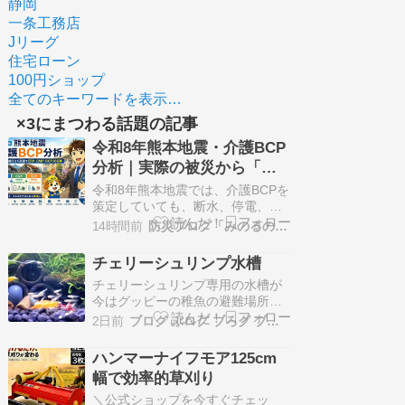
静岡
一条工務店
Jリーグ
住宅ローン
100円ショップ
全てのキーワードを表示…
×3にまつわる話題の記事
令和8年熊本地震・介護BCP
分析｜実際の被災から「本
当に必要な介護BCP」を考
令和8年熊本地震では、介護BCPを
える30記事まとめページ ―
策定していても、断水、停電、職
員不足、排泄、食事、医療、物
令和8年熊本地震・介護BCP
14時間前
防災ブログ「みのるの備え日記」
資、避難など、実際に災害を受け
分析シリーズ 2026.8.8更新
て初めて見える課題が数多く発生
チェリーシュリンプ水槽
しています。本シリーズでは、こ
チェリーシュリンプ専用の水槽が
れらの被災事例や支援情報を
今はグッピーの稚魚の避難場所へ
ERP（初動対応）、CMP（危機時
温かいからかグッピーが沢山のベ
の判断）、BCP（事業継続）の3つ
2日前
ブログ ぶログ ブろグ ブロぐ
ビーを日々産みます！ 専用水槽に
の視…
は イエローフローレセント・シュ
ハンマーナイフモア125cm
リンプ ×３チェリーレッドシュリ
幅で効率的草刈り
ンプ ×３オレンジチェリーシュリ
ンプ ×2ブルールリーシュリンプ ×
＼公式ショップを今すぐチェッ