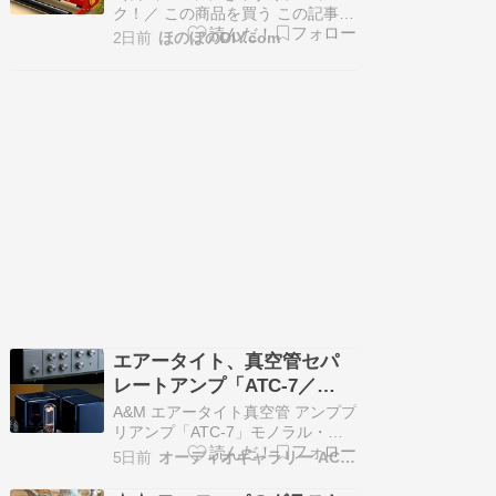
２ブルージェリーシュリ…
ク！／ この商品を買う この記事で
分かることトラクター用ハンマー
2日前
ほのぼのDIY.com
ナイフモアの特徴と選び方がわか
る安全で効率的な草刈り作業のポ
イントを詳しく解説メンテナンス
方法や保証内容、注意点までしっ
かり理解できる トラクター用ハン
マーナイフモアとは？基本性能と
役割…
エアータイト、真空管セパ
レートアンプ「ATC-7／
ATM-2211J」試聴イベント
A&M エアータイト真空管 アンププ
開催決定
リアンプ「ATC-7」モノラル・パ
ワーアンプ「ATM-2211J」試聴イ
5日前
オーディオギャラリー AC2の近況報告！
ベント開催決定！＜イベント開催
日時＞2026年 8月30日（日）PM