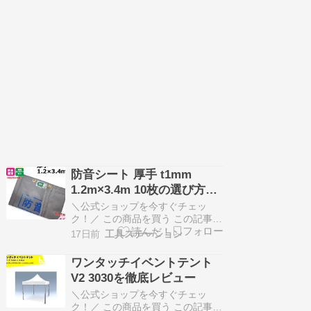
す） 家内 「白花、黄花、黄橙花の
ヒマワリの写真が素敵ね。♪＾＾」
パッケージの裏には原産地は北ア
メリカ生産地はアメリカ・チ…
防音シート 厚手 t1mm
1.2m×3.4m 10枚の選び方と
使い方
＼公式ショップを今すぐチェッ
ク！／ この商品を買う この記事か
ら分かること厚手の防音シートの
17日前
工具ステーション
特徴と選び方がわかる工事現場で
の効果的な使い方や設置ポイント
ワンタッチイベントテント
を理解できる防音シートのメンテ
V2 3030を徹底レビュー
ナンス方法や注意点について詳し
く知れる 防音シートの基本知識と
＼公式ショップを今すぐチェッ
厚手タイプの魅力 防音シートは、
ク！／ この商品を買う この記事か