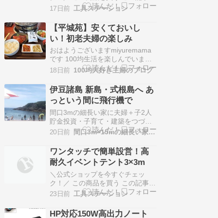
騒…
ら分かることワンタッチイベント
17日前
工具ステーション
テントの特徴と設営のポイントが
分かる耐久性や使い勝手に優れた
【平城苑】安くておいし
最新フレーム構造の魅力を理解で
い！初老夫婦の楽しみ
きる購入前に知っておきたい注意
点やFAQで疑問を解消できる ワン
おはようございますmiyuremama
タッチイベントテントとは？基本
です 100均生活を楽しんでいます
概…
クリック「はてなブログ」 焼肉 先
18日前
100均大好き主婦のブログ
日の連休はどうでしたか？ 初老夫
婦は「食べる」ことを楽しみまし
伊豆諸島 新島・式根島へ あ
た 炭火で味わう焼肉「平城苑」は
っという間に飛行機で
安くておいしいです 人気記事
『【セリア】100均盛り塩で運気ア
間口3mの細長い家に夫婦＋子2人
ップ』 おはよ…
貯金投資・子育て・建築をつづっ
ています★自己紹介→こちら ★我
20日前
間口3m×15mの細長い家の暮らし
が家の紹介→こちら★私の投資歴
→こちら 東京・伊豆諸島の新島、
ワンタッチで簡単設営！高
式根島にきています。島、最高で
耐久イベントテント3×3m
す今回は子供が船酔いしないか心
配で、調布飛行場から飛行機で新
＼公式ショップを今すぐチェッ
島へ。40分くらいのフライトで
ク！／ この商品を買う この記事か
島…
ら分かることワンタッチで簡単に
23日前
工具ステーション
設営できるイベントテントの特徴
がわかる耐久性や使い勝手に優れ
HP対応150W高出力ノート
た素材と構造について詳しく理解