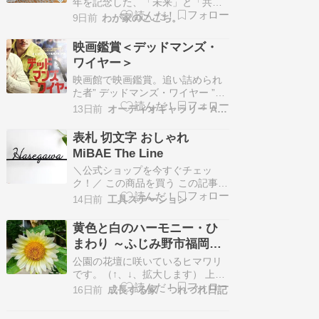
青森ひば蒸留水は、青森県産のヒ
30周年】
年を記念した、「未来」と「共
バ…
創」がテーマのコーヒー【スマト
9日前
わが家のここち。
ラ マサ デパン】を飲みました。イ
ンドネシア語で【未来】を意味す
映画鑑賞＜デッドマンズ・
る【MASA DEPAN】と名付けられ
ワイヤー＞
たコーヒーには、アーティストと
の共創から生まれた3つの異なるデ
映画館で映画鑑賞。追い詰められ
ザインカード付き。夏にぴっ…
た者” デッドマンズ・ワイヤー ”原
題：Dead Man's Wire監督：ガ
13日前
オーディオギャラリー AC2の近況報告！
ス・ヴァン・サント主演：ビル・
スカルスガルド、デイカー・モン
表札 切文字 おしゃれ
ゴメリー、ケイリー・エルウィ
MiBAE The Line
ズ、マイハラ、コールマン・ドミ
ンゴ、アル・パチーノ上映時間：
＼公式ショップを今すぐチェッ
105分MOVIX 倉敷…
ク！／ この商品を買う この記事か
ら分かることシンプルでおしゃれ
14日前
工具ステーション
なステンレス切り文字表札の魅力
と特徴が分かる設置方法やメンテ
黄色と白のハーモニー・ひ
ナンスのポイント、注意点につい
まわり ～ふじみ野市福岡中
て詳しく理解できる選び方のコツ
央公園～
やよくある質問を通じて、購入前
公園の花壇に咲いているヒマワリ
の不安を解消できる シンプルで洗
です。（↑、↓、拡大します） 上は
練さ…
７月１１日（↑）、下は７月２１日
16日前
成長する家 つれづれ日記
（↓×３）に撮影しました。蒔いた
タネはこれです。（↑、拡大しま