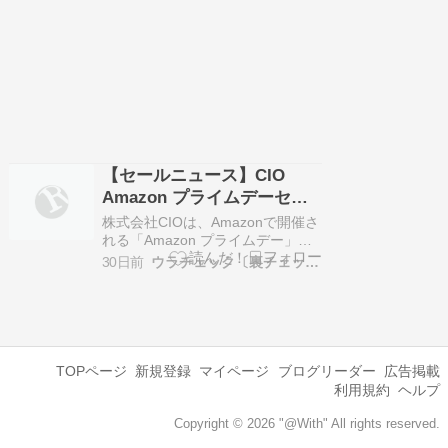
【セールニュース】CIO
Amazon プライムデーセー
ルを2026年7月10日（金）
株式会社CIOは、Amazonで開催さ
00:00から開催
れる「Amazon プライムデー」に
あわせて、CIO製品のセールを
30日前
ウラチェック〔裏チェック〕
2026年7月10日（金）00:00より開
催します。 期間は、プライムデー
先行セールが2026年7月7日（火）
00:00〜2026年7月9日（木）23:59
まで、プライムデー…
TOPページ
新規登録
マイページ
ブログリーダー
広告掲載
利用規約
ヘルプ
Copyright © 2026 "@With" All rights reserved.