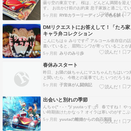
曇り空の東京です。 桜は、どんどん満開を迎え
す。 お出かけ前のお約束 息子家族と過ごして
新しい場所での生活がスタートして、孫っちた
5ヶ月前
RYBカラーリーディングで色を解く
ただいまお休み中。 なので、映画「ドラえもん
び太の海底鬼岩城」を観に行くことになり、出
DMリクエストにお答えして！「たろ家
いくつかお約束をしました。…
キャラ弁コレクション
こんにちは☺️ みりですෆ ᩚ ​アルコール依存症の
書いていると、眉間にシワが寄っていることが
す???? そんな中、DMでものすごく温かいリク
5ヶ月前
みりのみり歩
をいただいたんです。 ​「みりさんのキャラ弁
見たいです！????」 ​嬉しすぎましたーーー????
春休みスタート
あ…
昨日、お隣の妹ちゃんにマユちゃんたちはいつ
と聞いたら、今晩との返事でした いつだろうね
んきに考えていたので、私たちのほうがちょっ
5ヶ月前
子宮体がん闘病記
ました そうと分かれば夫と相談をして、今週は
明日の午後なら2人と遊べるということをマユ
LINEで送信。 もちろん予定がな…
出会いと別れの季節
んちゃ(*・‐・*)/ yuutaっす·͜·ᰔᩚ 春ですね！ 
い時期抜けたかなっ？ オイラは寒いのがすこぶ
なんで 冬の寒い時期はほとんど動かないし出か
5ヶ月前
yuutaの離婚からの自己実現
仕事は行くけどもね。さすがにね いろんなとこ
足が遠のいて ほぼ冬眠に近いw 逆に春になっ