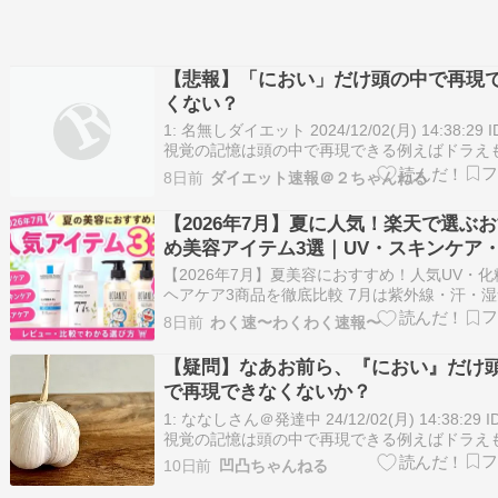
【悲報】「におい」だけ頭の中で再現
くない？
1: 名無しダイエット 2024/12/02(月) 14:38:29 I
視覚の記憶は頭の中で再現できる例えばドラえ
顔、目を瞑ったら再現できる聴覚の記憶も頭の
8日前
ダイエット速報＠２ちゃんねる
現できる例えば「ぼくドラえもんです」頭の中
できるやろ、声優が誰かは世代によるが触覚も
【2026年7月】夏に人気！楽天で選ぶ
ざら…
め美容アイテム3選｜UV・スキンケア
ケアを比較
【2026年7月】夏美容におすすめ！人気UV・
ヘアケア3商品を徹底比較 7月は紫外線・汗・
ど、肌や髪への負担が気になる季節です。 楽天
8日前
わく速〜わくわく速報〜
も、UVケア・スキンケア・ヘアケア商品の人気
り、お買い物マラソンやポイントアップ期間に
【疑問】なあお前ら、『におい』だけ
て購入する方も増えています…
で再現できなくないか？
1: ななしさん＠発達中 24/12/02(月) 14:38:29 ID
視覚の記憶は頭の中で再現できる例えばドラえ
顔、目を瞑ったら再現できる聴覚の記憶も頭の
10日前
凹凸ちゃんねる
現できる例えば「ぼくドラえもんです」頭の中