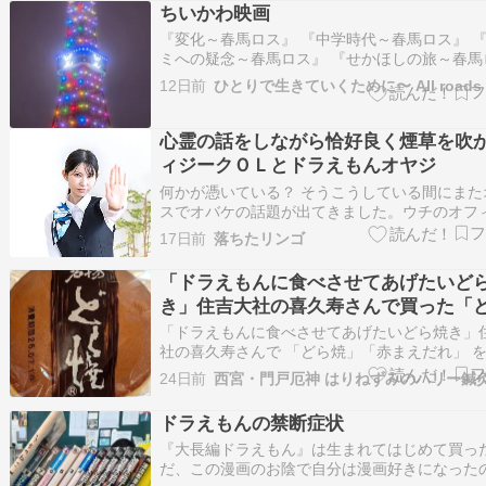
できるやろ、声優が誰かは世代によるが触覚も
ちいかわ映画
ざ…
『変化～春馬ロス』 『中学時代～春馬ロス』 
ミへの疑念～春馬ロス』 『せかほしの旅～春馬
『動ける俳優～春馬ロス』 『築地のこと～春馬
12日前
ひとりで生きていくために〜 All roads
『役柄に共感～春馬ロ…ameblo.jp ちいかわの
人気らしい〜 夏休みだしね〜〜 タイミングバ
シリーズ化…
心霊の話をしながら恰好良く煙草を吹
ィジークＯＬとドラえもんオヤジ
何かが憑いている？ そうこうしている間にまた
スでオバケの話題が出てきました。ウチのオフ
人間のIQが低いのか？この手の話が多過ぎる感
17日前
落ちたリンゴ
ます。若社長に何かが憑いてるとリエちゃんが
しました。エリちゃん？リエちゃん？いまだに
「ドラえもんに食べさせてあげたいど
ます。安達さんまで「そんな気がして…
き」住吉大社の喜久寿さんで買った「
焼」「赤まえだれ」
「ドラえもんに食べさせてあげたいどら焼き」
社の喜久寿さんで 「どら焼」「赤まえだれ」 
ました。どちらも美味しい。とても美味しい。
24日前
西宮・門戸厄神 はりねずみのハリー鍼
めします。
ドラえもんの禁断症状
『大長編ドラえもん』は生まれてはじめて買っ
だ、この漫画のお陰で自分は漫画好きになった