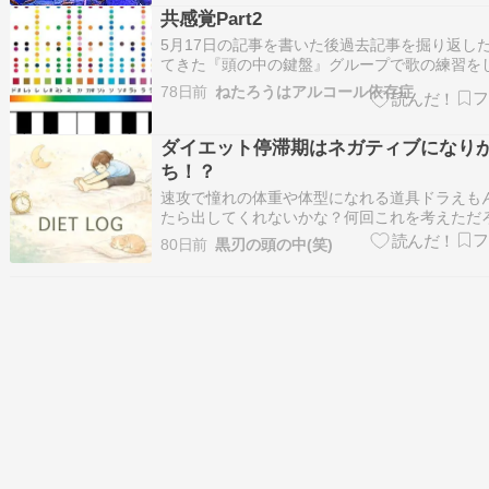
共感覚Part2
5月17日の記事を書いた後過去記事を掘り返し
てきた『頭の中の鍵盤』グループで歌の練習を
た原曲のキーが高すぎたので「一音半下げたら
78日前
ねたろうはアルコール依存症
る？」と尋ねられた「Aを一音半下げたらF#」
たらしばらく考えた後「嬰ヘ長調か」…ameblo.
感覚」とは〜Wikipe…
ダイエット停滞期はネガティブになり
ち！？
速攻で憧れの体重や体型になれる道具ドラえも
たら出してくれないかな？何回これを考えただ
う・・・(笑) ダイエットしていて、リバウンド
80日前
黒刃の頭の中(笑)
り、停滞期が長引くと、ついこういうこと考え
んですよね（＾＾；＊＊＊＊＊＊＊＊＊＊＊＊
＊＊＊＊＊＊＊＊＊＊■ どこで崩れたのか …