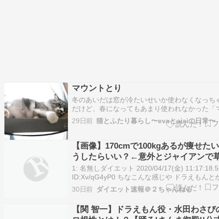
マウントとり
冬のあいだは窓が冷たいせいか使わなくなっち
だけど、春になってもあまり使われなかった「
トスクラッチャー」ですが、ここ数日ブーム再
29日前
猫とふたり暮らし〜evaとaiaiの日常〜
おります。近所に同じの使ってる子がいてね。
見えるのでよくチェックしちゃうんだけど、そ
最近使っているようで。そういう季節なんで…
【画像】170cmで100kgあるが痩せた
うしたらいい？←意外とジャイアンで
1: 名無しダイエット 2020/04/17(金) 11:17:18.5
ID:Xv/qG4yP0 ちなこんな感じや ドラえもん
イアン言われる 続きを読む
30日前
ダイエット速報＠２ちゃんねる
【関 智一】ドラえもん役・水田わさび