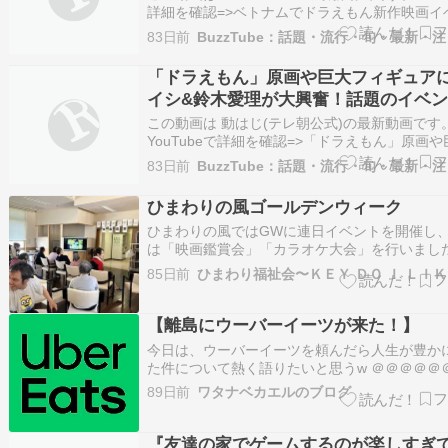
詳細を確認=>ベトナムでドラえもん新作映画イ
ファンら集結(2026年5月17日)
83日前
「ドラえもん」原画や巨大フィギュア
イシ&鈴木愛理が大興奮！話題のイベ
QuizKnock東兄弟の出すクイズに挑戦
この動画は 動はじ(テレ朝公式)の最新動画です
回答&おもしろグッズGET【でしょで
YouTubeで詳細を確認=>「ドラえもん」原画
ィギュアにオーイシ&鈴木愛理が大興奮！話題
ょ‼】
83日前
ントでQuizKnock東兄弟の出すクイズに挑戦！爆.
ひまわりの風ゴールデンウィーク
ひまわりの風ではGWに連日イベントを開催し
は「映画鑑賞会」「カラオケ大会」を行いまし
画は「ドラえもん」を上映です。カラオケでは
85日前
ひまわり福祉会〜ＫＥＹ ＤＯ Ｉ ＬＩ
恵さん、郷ひろみさんなど、お好きな歌を歌っ
られていました。思い思いにゆっくり過ごせた
何よりです！
【離島にウーバーイーツが来た！】
今日は、ウーバーイーツを頼んだら人生が豊か
た件について熱く語りたいと思うw ＠＠＠＠＠
＠＠＠＠＠＠ご好評いただいております渡辺カ
89日前
ワタナベカエルのブログ
サービスは基本的にメルマガ読者限定です。 記
にあるリンクからご登録ください。＠＠＠＠＠
＠＠＠＠＠＠ 霊感カウンセラー渡辺…
『友達の家でゲームするのが楽しすぎ