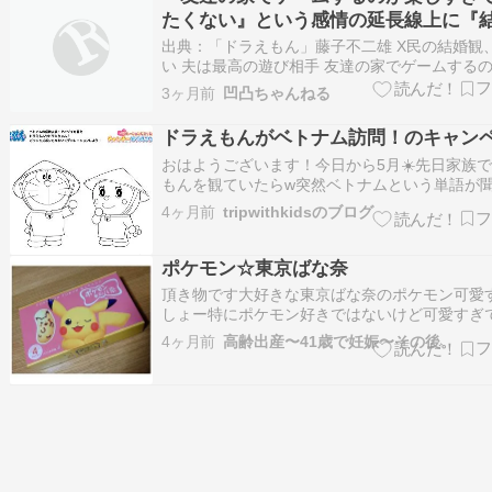
たくない』という感情の延長線上に『
がある
出典：「ドラえもん」藤子不二雄 X民の結婚観
い 夫は最高の遊び相手 友達の家でゲームする
すぎて帰りたくない、という感情の延長線上に
3ヶ月前
凹凸ちゃんねる
ある— 金森さかな (@midori_2001_) September
2023 >友達の家でゲームするのが楽しすぎて帰
ドラえもんがベトナム訪問！のキャン
おはようございます！今日から5月☀️先日家族
もんを観ていたらw突然ベトナムという単語が
て????????どうやら、5/23のしずかちゃんの
4ヶ月前
tripwithkidsのブログ
みんなでベトナム旅行に行くらしい✈️！！！！
ムラブなちびにゃんは大興奮ホームページを見
と????ベトナムのエピ…
ポケモン☆東京ばな奈
頂き物です大好きな東京ばな奈のポケモン可愛
しょー特にポケモン好きではないけど可愛すぎ
わっふわでバナナクリームがとろりぺろっと食
4ヶ月前
高齢出産〜41歳で妊娠〜その後。
うのよねぇでも、1個で満足感もあり不思議 東
奈「見ぃつけたっ」 PIKACHU ピカチュウ 4個入
入 12個入 お菓子 ス…