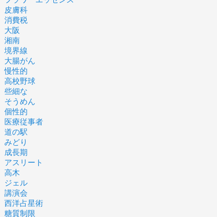
皮膚科
消費税
大阪
湘南
境界線
大腸がん
慢性的
高校野球
些細な
そうめん
個性的
医療従事者
道の駅
みどり
成長期
アスリート
高木
ジェル
講演会
西洋占星術
糖質制限