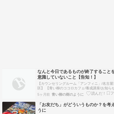
なんと今日であるものが終了すること
意識していないこと【告知！】
【カウンセリングルーム「アンフィニ」/名古屋
区】 【青い柳のココロカフェ/養成講座/お知ら
さん、本日の心の天気はいかがですか？心理カ
5ヶ月前
青い柳の樹のように
ラーの青柳雅也です(^^このブログで、心理カ
ングや心理学を身近に！さて、今回は「嘘」に
「お友だち」がどういうものか？を考
て。皆さんは、最近何か嘘をつきま…
うに