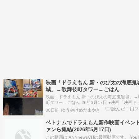
映画「ドラえもん 新・のび太の海底鬼
城」→歌舞伎町タワー→ごはん
映画「ドラえもん 新・のび太の海底鬼岩城」→
町タワー→ごはん 26年3月17日 ●映画「映画ド
ん 新・のび太の海底鬼岩城」観ました 配偶者
80日前
ゆうやけめだまやき
で観ました 女性に仕事させすぎ ブログ記事(写
ちら) https://plaza.rakuten.co.jp/yuu…
ベトナムでドラえもん新作映画イベント
ァンら集結(2026年5月17日)
この動画は ANNnewsCHの最新動画です。 YouT