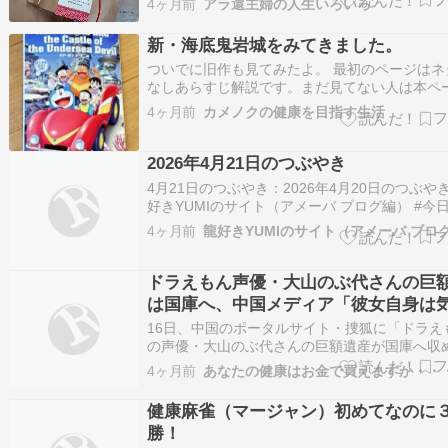
4ヶ月前
アラ還主婦の人生いろいろ
かれこれもう20年。 子どもの幼稚園バスの乗
同じで、毎日2回は顔を合わせ、 休日に子ども
新・海底鬼岩城をみてきました。
てドラえもんの映画に行ったり…
ついでに旧作も見てみたよ。 最初のページはネ
なしあらすじ解説です。まだ見てない人は本ペ
で見て、引き返すのをオススメします。 ※本記
4ヶ月前
カメノクの健康を目指す生活
真は全て予告より撮っております。 あらすじ 
いうことで旅行に行きたいというのび太達、ド
んの案で海の中をバギーで進むこ…
2026年4月21日のつぶやき
4月21日のつぶやき：2026年4月20日のつぶやき
好きYUMIのサイト（アメーバ ブログ編） #今
放の日2026 _ 龍好きYUMIのサイト（アメーバ
4ヶ月前
龍好きYUMIのサイト（アメーバ ブロ
編） FREAK'S MOVIE監修『スター・ウォー
インTシャツ、新コレクション発売 | cin…
ドラえもん声優・大山のぶ代さんの巨
は国庫へ、中国メディア「彼女自身は
ていないかもしれない」
16日、中国のポータルサイト・捜狐に「ドラえ
の声優・大山のぶ代さんの巨額遺産が国庫へ収
ることになったことを伝える記事が掲載された
4ヶ月前
あなたの健康はお金で買えますか・・
はドラえもん。© Record China2026年4月16
のポータルサイト・捜狐に「ドラえもん」の声
健康麻雀（マージャン）初めてなのに
山のぶ代さんの巨額…
勝！