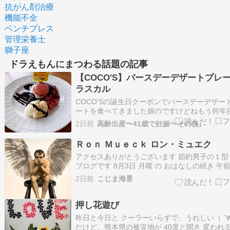
抗がん剤治療
機能不全
ベンチプレス
管理栄養士
獅子座
ドラえもんにまつわる話題の記事
【COCO'S】バースデーデザートプレ
ラスカル
COCO'Sの誕生日クーポンでバースデーデザー
ートを食べてきました娘のですけどねもう何年
けど毎年『豪華だなぁ』って思いますガトーシ
2日前
高齢出産〜41歳で妊娠〜その後。
ラ、バニラアイス、マカロン生クリーム、チョ
ス、ベリーと盛り沢山"ラスカル包み焼きハンバ
Ｒｏｎ Ｍｕｅｃｋ ロン・ミュエク
グ"を食べてる娘に『ケーキ入らなくなる…
アクセスありがとうございます 節約男子の１型
ブログです 8月3日 月曜 の おはなしの続き 午前
大久保で 初治験を体験 『初治験の謝金』 アク
2日前
こじま海景
りがとうございます 節約男子の１型ライフ ブ
…ameblo.jp ペッパーランチの後 向かったの
…
押し花遊び
昨日と今日と クーラーいらずで、うれしい（ ´
だけど、熊本県の被災地が 40度と聞き 変われ