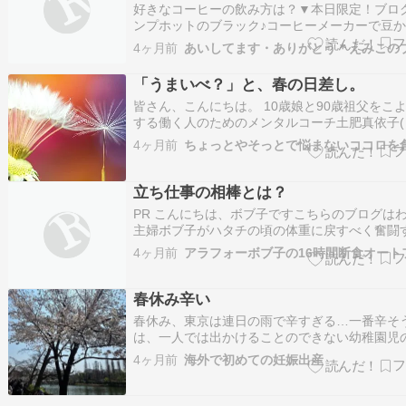
好きなコーヒーの飲み方は？▼本日限定！ブロ
ンプホットのブラック♪コーヒーメーカーで豆
て毎朝バナナとともに飲んでいますよ♪☕☀️昨
4ヶ月前
続き、午後３時から太極拳教室でした♪今日は
教室でしたが、その前に、太極拳仲間の女性の
「うまいべ？」と、春の日差し。
『健康麻雀????』の体験をさ…
皆さん、こんにちは。 10歳娘と90歳祖父をこ
する働く人のためのメンタルコーチ土肥真依子(
いこ)です。 病棟に採血に行くと、どこからか
4ヶ月前
聞こえてきます。「ドラえもん〜よいしょ〜！
独特なリズム。歌声が聞こえない日は、「あれ
大丈夫かな」と少し心配になる…
立ち仕事の相棒とは？
PR こんにちは、ボブ子ですこちらのブログは
主婦ボブ子がハタチの頃の体重に戻すべく奮闘
イエットブログです。現在マイナス14キロ達成
4ヶ月前
入れているダイエットは16時間ダイエット16
なるべく月イチファスティング似たような体質
年で20キロ痩せたダイエット…
春休み辛い
春休み、東京は連日の雨で辛すぎる…一番辛そ
は、一人では出かけることのできない幼稚園児
長男は一人で習い事や遊びに行ったりふらつい
4ヶ月前
海外で初めての妊娠出産
し、ゲームと言う幸せそうな時間もあるし。次
休み無しの保育園児なのでね。私は在宅勤務で
相手をしてやれず、夫は出社したり近所のカフ