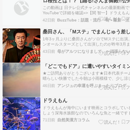
ロ根性とは！？【踊る!さんま御殿!!公
この動画は 日テレ公式チャンネルの最新動画で
YouTubeで詳細を確認=>【関 智一】ドラえも
田わさびのプロ根性とは！？【踊る!さんま御殿!
42日前
式】
桑田さん、「Mステ」でまんじゅう差
1年3ヶ月ぶりに桑田さんがソロでMステに出演
ンオールスターズとして出演したのが昨年3月
裏かぶり！サザン、2年ぶりMステ出演！ 『ま
43日前
裏かぶり！サザン、2年ぶりMステ出演！』サ
集雑誌発売ラッシュに続き、今度は歌番組出演
ュです！サザンオールスターズ、…
「どこでもドア」に遭いやすいタイミ
★ご訪問ありがとうございます★日本代表チー
晴らしい快勝でした今朝は小雨模様で、少し涼
助かる。今日も、一日お疲れさまてす 「どこで
46日前
アンジュの幸運を呼ぶまったりブログ
ア」に遭いやすいタイミングドラえもんのヒミ
具の中で、やっぱり「どこでもドア」は、個人
一番魅力的ですアニメなどの架空の世界も…
ドラえもん
ドラえもんが海中にいます映画とコラボしてい
しょう深海水族館なのでいろんな魚と一緒です
もんって打つとどらはカタカナに自然になって
71日前
自然美漢方コラム
全く意識してなかったけどドラですね意識して
ど、...