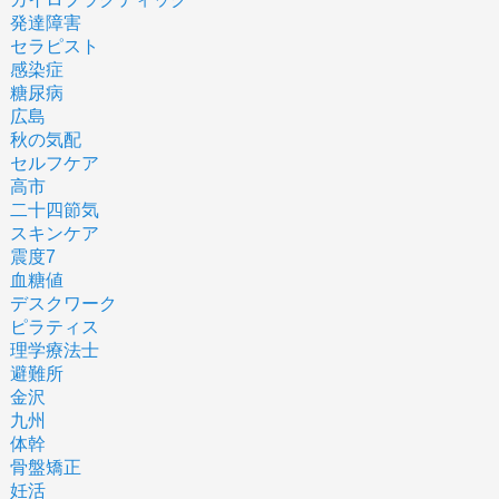
発達障害
セラピスト
感染症
糖尿病
広島
秋の気配
セルフケア
高市
二十四節気
スキンケア
震度7
血糖値
デスクワーク
ピラティス
理学療法士
避難所
金沢
九州
体幹
骨盤矯正
妊活