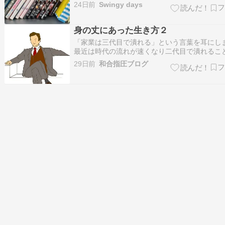
だ……という鬱陶しい話を思春期以降、もう35
24日前
Swingy days
い友人知人やパートナーにし続けている。 たい
「へ〜」とか「そうなんや」の後が続かず、ム
まずい思いをするだけなのに、なぜこりず…
身の丈にあった生き方２
「家業は三代目で潰れる」という言葉を耳にし
最近は時代の流れが速くなり二代目で潰れるこ
いらしい。何故なんだ？創業者は才能と頑張り
29日前
和合指圧ブログ
運も持っていました。もちろん苦労も人一倍し
すだから成功！自分で稼いだんだから贅沢した
チはあたらない ＼(^o^)／身の丈に合…