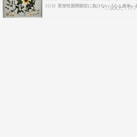
なら変わってあげたいと 思ってしまう 今もラ
3日前
インの復旧作業がなかなか進まない と モーニ
ーで言ってました???? 熱中症と疲労蓄積 体
の二次災害…