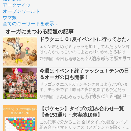
アークナイツ
オープンワールド
ウマ娘
全てのキーワードを表示…
オーガにまつわる話題の記事
ドラクエ１０♪夏イベントに行ってきた♪
▲シン君とめぐミキャラを加工してみたらシン君
はなんかちっこいのにまとわりつかれとる私はま
とわりつこうとしてるちっこいのの一味になっと
7時間前
今日も地球とめぐミはまわってる(*ﾟワﾟ)
るしどーゆう加工よ、これ ▲夏イベントはジュレ
ットから行けるでー ▲水着といえばこのダサ水着
今週はイベント終了ラッシュ！テンの日
一択 ▲オーガの魅力は動くシッポやーっ揺れるシ
＆オーガの日も開催！
ッポが可…
ドラゴンクエストXランキングおはようございま
す、モッチです！昨日の夜に更新する予定だった
のですが……見事に寝てしまいました????という
8時間前
まみむめもっちのドラクエ１０日記
ことで、まさかの翌朝更新ですwさて、私は一昨
日からお盆休みに入りました！せっかくのお休み
【ポケモン】タイプの組み合わせ一覧
なので、ドラクエを遊ぶ時間も増えそうです♪も
【全153通り・未実装10種】
ちろん、ドラ…
この記事で分かること 全18タイプの複合タイプ
組み合わせマトリックス（メガシンカを除く・世