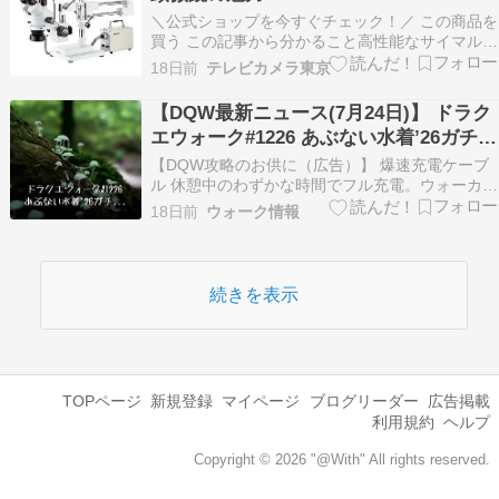
＼公式ショップを今すぐチェック！／ この商品を
買う この記事から分かること高性能なサイマルフ
ォーカル三眼鏡ブームステレオ顕微鏡の特徴と活
18日前
テレビカメラ東京
用法が分かる並行輸入品ならではの注意点や購入
前に知っておきたいポイントを理解できる製品の
【DQW最新ニュース(7月24日)】 ドラク
仕様や使い方、FAQで疑問を解消し、安心して検
エウォーク#1226 あぶない水着’26ガチャ
討できる…
ー！ （自動投稿・他サイトに飛びます）
【DQW攻略のお供に（広告）】 爆速充電ケーブ
ル 休憩中のわずかな時間でフル充電。ウォーカー
の必需品です。 Amazonでチェックする みんな、
18日前
ウォーク情報
ドラクエウォークの新イベントはもうチェックし
た？ 本日7/23から、待望の「あぶない水着’26」
ガチャがスタートしたよ！ 昔DQ4を遊…
続きを表示
TOPページ
新規登録
マイページ
ブログリーダー
広告掲載
利用規約
ヘルプ
Copyright © 2026 "@With" All rights reserved.