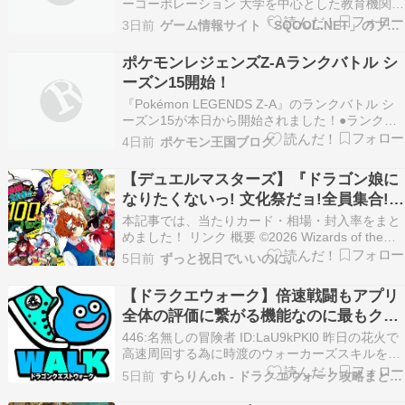
ーコーポレーション 大学を中心とした教育機関の
広告制作、高校教員・高校生・保護者等への進学
3日前
ゲーム情報サイト「SQOOL.NET」のブログコーナーです。
情報発信を行う株式会社アローコーポレーション
（本社：東京都千代田区神田小川町3-8 代表：井
ポケモンレジェンズZ-Aランクバトル シ
上淳男）は、理系進学情報誌『F-Lab.（エ…
ーズン15開始！
『Pokémon LEGENDS Z-A』のランクバトル シ
ーズン15が本日から開始されました！●ランクバ
トル シーズン15【開催期間】2026年8月6日
4日前
ポケモン王国ブログ
（木）15:00～2026年8月27日（木）10:59【レギ
ュレーション】使用できるポケモン・みずタイプ
【デュエルマスターズ】『ドラゴン娘に
のポケモンその他の主…
なりたくないっ! 文化祭だョ!全員集合!!
ドラ娘100％パック』の当たりカード｜
本記事では、当たりカード・相場・封入率をまと
相場｜封入率まとめ！
めました！ リンク 概要 ©2026 Wizards of the
Coast/Shogakukan/WHC/ShoPro ©TOMY 25周年
5日前
ずっと祝日でいいのに。
を迎える2026年度デュエル・マスターズEXパッ
ク第3弾！ 再録・新規カードを収録し、「ド…
【ドラクエウォーク】倍速戦闘もアプリ
全体の評価に繋がる機能なのに最もクソ
な形で実装してしまった為に空気だな
446:名無しの冒険者 ID:LaU9kPKl0 昨日の花火で
高速周回する為に時渡のウォーカーズスキルをダ
ーマ試練後初めて使ってみたけどよかったよ 10
5日前
すらりんch - ドラクエウォーク攻略まとめ速報
分後通常に戻った時に遅く感じて萎えたけどｗ
447:名無しの冒険者 ID:NAymvDC80 倍速戦闘も