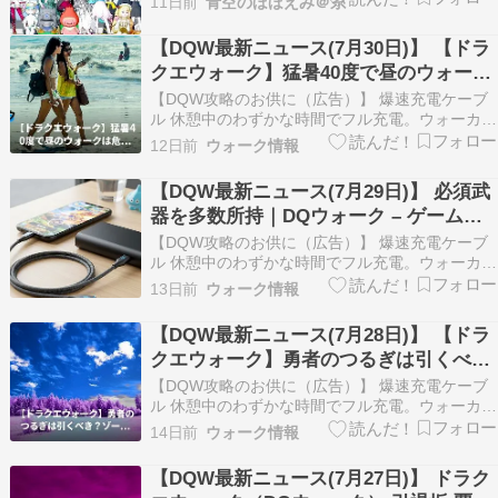
11日前
青空のほほえみ＠糸
明日OPENだぉ✩.*˚#ろんろーん#Cafesmiley2026
pic.twitter.com/sRFAo6…
【DQW最新ニュース(7月30日)】 【ドラ
クエウォーク】猛暑40度で昼のウォーク
は危険？日傘・日焼け止め・夜プレイの
【DQW攻略のお供に（広告）】 爆速充電ケーブ
声 （自動投稿・他サイトに飛びます）
ル 休憩中のわずかな時間でフル充電。ウォーカー
の必需品です。 Amazonでチェックする 連日すご
12日前
ウォーク情報
い暑さが続いてるけど、みんなドラクエウォーク
進んでる？ 気温が40度近くまで上がると、さす
【DQW最新ニュース(7月29日)】 必須武
がに昼間に外を歩くのは危険すぎるよね…。 S…
器を多数所持｜DQウォーク – ゲームク
ラブ （自動投稿・他サイトに飛びます）
【DQW攻略のお供に（広告）】 爆速充電ケーブ
ル 休憩中のわずかな時間でフル充電。ウォーカー
の必需品です。 Amazonでチェックする ドラクエ
13日前
ウォーク情報
ウォーク楽しんでる？ 今回は必須武器がズラリと
揃った超激アツなアカウントを紹介するよ！ メタ
【DQW最新ニュース(7月28日)】 【ドラ
ルキング大剣やクロノスソードなど、旬の強力…
クエウォーク】勇者のつるぎは引くべ
き？ゾーン環境と手持ち武器から考える
【DQW攻略のお供に（広告）】 爆速充電ケーブ
ジェム判断 （自動投稿・他サイトに飛び
ル 休憩中のわずかな時間でフル充電。ウォーカー
の必需品です。 Amazonでチェックする ドラクエ
ます）
14日前
ウォーク情報
ウォークの「勇者のつるぎ」ガチャ、みんなはも
う引いた？ ゾーン環境がガラッと変わる中で、ジ
【DQW最新ニュース(7月27日)】 ドラク
ェムをぶち込むべきかマジで悩みどころよね！ …