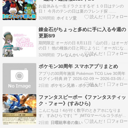
お盆休みも一生ドラクエするぞ １０日はテンの
日！ 今月のテンの日は夏のフレンド探 ...
Copyright © 2026 ホイミソ堂 ドラクエ１０攻略
32時間前
ホイミソ堂
ブログ All Rights Reserved.
錬金石がちょっと多めに手に入る今週の
更新8/9
期間限定 オーガの日 8月11日「山の日」はオーガ
の日！ 他の種族の日と同じように「オーガになっ
て集まろう！」的な交流系イベントです。 この日
32時間前
フレなんかいらない！
は24時間オーガになれる仮装メイクをしてもらえ
ます。 テンの日 今月のテンの日 […]
ポケモン30周年 スマホアプリまとめ
アプリの30周年施策 Pokémon TCG Live 30周年
ログイン特典 終了 2026-02-09 〜 2026-03-05 /
世界同時 / 2026-07-18 時点 Pokémon TCG Live
2日前
ポケモン兄弟 - ポケブロス
のPokémon Day 2026(30周年当日)に合わせたロ
グイン…
ファンタスピーポー《ファンタスティッ
ク・フォー》(すみひら)
こんにちは！4が付く数字のときアホになりま
す、すみひらです( ˙꒳​˙ )MTGマーベルコラボが発
売してもう1か月経ちましたね！ヒーローやヴィ
2日前
日曜統率者の集い
ランなど伝説のクリーチャーが沢山収録されてい