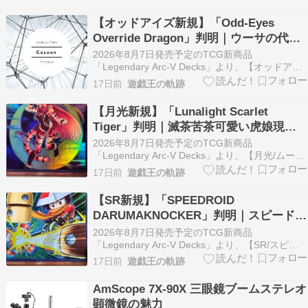
【オッドアイズ新規】「Odd-Eyes
Override Dragon」判明｜ウーサの代役
張れそうな逸材現る！
2026年8月7日発売予定のTCG新商品
「Legendary Arc-V Decks」より、【オッドアイ
ズ】新規カード《Odd-Eyes Override Dragon》
17日前
遊戯王の軌跡
が明らかになりました。 本商品は、榊遊矢・セレ
ナ・ユーゴの3キャラクターにフォーカスした構
【月光新規】「Lunalight Scarlet
築済みデッキで、そ…
Tiger」判明｜滅茶苦茶可愛い虎娘現
る！しかもツエー
2026年8月7日発売予定のTCG新商品
「Legendary Arc-V Decks」より、【月光/ムーン
ライト】新規カード《Lunalight Scarlet Tiger》が
17日前
遊戯王の軌跡
明らかになりました。 本商品は、榊遊矢・セレ
ナ・ユーゴの3キャラクターにフォーカスした構
【SR新規】「SPEEDROID
築済みデッキで…
DARUMAKNOCKER」判明｜スピードロ
イドに斬機サーキュラー現る
2026年8月7日発売予定のTCG新商品
「Legendary Arc-V Decks」より、【SR/スピー
ドロイド】の新規カード《SPEEDROID
17日前
遊戯王の軌跡
DARUMAKNOCKER》が明らかになりました。
本商品は、榊遊矢・セレナ・ユーゴの3キャラク
AmScope 7X-90X 三眼鏡ブームステレオ
ターにフォーカスした構築済みデッ…
顕微鏡の魅力