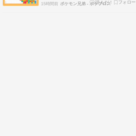
代フィルター付き） 第9世代現在まだ存在しない
15時間前
ポケモン兄弟 - ポケブロス
複合タイプ組み合わせ（10種） 世代ごとに初め
て登場したタイプ組み合わせの変遷 伝説・幻ポケ
モンのタイプ分布 メガシンカ93種だけの別集計
（Z…