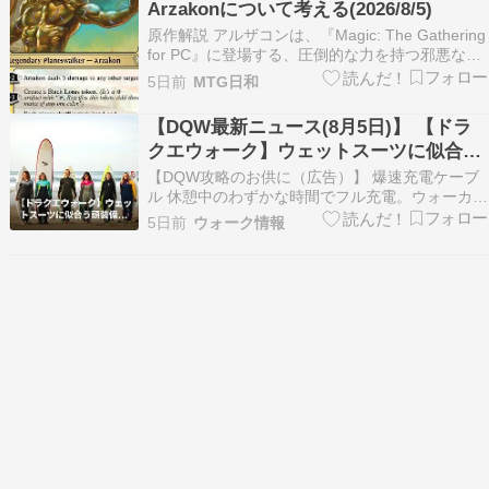
Arzakonについて考える(2026/8/5)
アプリ全体の評価に繋がる…
原作解説 アルザコンは、『Magic: The Gathering
for PC』に登場する、圧倒的な力を持つ邪悪なプ
レインズウォーカーです。 多元宇宙に広がる異変
5日前
MTG日和
の原因を追う中で、莫大なマナに満ちた世界シャ
ンダラーを発見し、その力を手中に収めようと暗
【DQW最新ニュース(8月5日)】 【ドラ
躍します。 しかし正面から…
クエウォーク】ウェットスーツに似合う
頭装備と武器は？見た目コーデ案まとめ
【DQW攻略のお供に（広告）】 爆速充電ケーブ
（自動投稿・他サイトに飛びます）
ル 休憩中のわずかな時間でフル充電。ウォーカー
の必需品です。 Amazonでチェックする ドラクエ
5日前
ウォーク情報
ウォークでウェットスーツを手に入れたけど、ど
う着こなすか迷ってない？ 実は頭装備や武器の組
み合わせ次第で、めちゃくちゃオシャレになっ
ち…