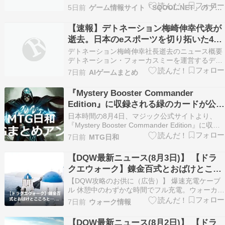
ンド楽譜＞の新刊を発売した。 『裸／椎名林檎
5日前
ゲーム情報サイト「SQOOL.NET」のブログコーナーです。
（ピアノソロ）[LPS2279]大型（A4判）』 下記
webサイトよりお取り寄せ、またはダウンロード
【速報】デトネーション梅崎伸幸代表が
楽譜としてご購入できます。https://fai…
逝去。日本のeスポーツを切り拓いた43
年の功績を辿る
デトネーション梅崎伸幸社長逝去のニュース概要
デトネーション・フォーカスミーを運営するデト
ネーションの代表取締役社長であるウメザキノブ
7日前
AIゲームまとめ
ユキ氏が、８月３日に逝去したことが発表されま
した。 １９８３年生まれの同氏は、重電メーカー
『Mystery Booster Commander
の営業職を勤めながら２０１２年にゲーミングチ
Edition』に収録される緑のカードが公
ームを設立し…
開。プレインズウォーカーのグリーンス
日本時間の8月4日、マジック公式サイトより、
リーヴスなど
『Mystery Booster Commander Edition』に収録
されるカードが公開されました。 公開カード
7日前
MTG日和
《Autumn, Willow, Harm […] Source: イゼ速。：
Izzet MTG News Fl…
【DQW最新ニュース(8月3日)】 【ドラ
クエウォーク】錬金百式とおばけとここ
ろと… | 木洩れ日 ブログ(こも ログ)
【DQW攻略のお供に（広告）】 爆速充電ケーブ
（自動投稿・他サイトに飛びます）
ル 休憩中のわずかな時間でフル充電。ウォーカー
の必需品です。 Amazonでチェックする ドラクエ
7日前
ウォーク情報
ウォーク楽しんでる？ 錬金百式の怪人編、みんな
はどれくらい進んだかな？ うちはひとまず「スラ
【DQW最新ニュース(8月2日)】 【ドラ