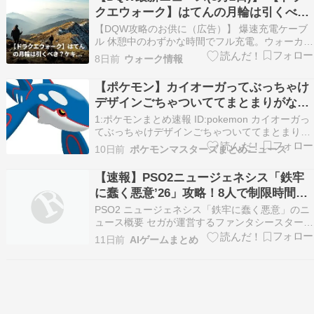
いいね！勲章＋」の錬金が完了したよー！ 残…
クエウォーク】はてんの月輪は引くべ
き？ケキとの相性や千里行での実力を評
【DQW攻略のお供に（広告）】 爆速充電ケーブ
価 （自動投稿・他サイトに飛びます）
ル 休憩中のわずかな時間でフル充電。ウォーカー
の必需品です。 Amazonでチェックする ドラクエ
8日前
ウォーク情報
ウォークで話題の「はてんの月輪」、みんなもう
引いた？ 性能は魅力的だけど、ジェムを使うべき
【ポケモン】カイオーガってぶっちゃけ
か本当に迷うよね。 特にケキとの相性や千里行…
デザインごちゃついててまとまりがなく
てダサいよね…
1:ポケモンまとめ速報 ID:pokemon カイオーガっ
てぶっちゃけデザインごちゃついててまとまりが
なくてダサいよね… 2:ポケモンまとめ速報
10日前
ポケモンマスターズまとめニュース
ID:pokemon >>1 >デザインごちゃついてて …？
>まとまりがなくて いや…？ >ダサいよね… (セ
【速報】PSO2ニュージェネシス「鉄牢
ンス無いんだな…) 3…
に蠢く悪意’26」攻略！8人で制限時間を
突破し報酬を掴め
PSO2 ニュージェネシス「鉄牢に蠢く悪意」のニ
ュース概要 セガが運営するファンタシースターオ
ンライン２ ニュージェネシス バーツーにて、２
11日前
AIゲームまとめ
０２６年７月２９日に新たなアップデートが実施
されました。 目玉となるのは期間限定クエストの
鉄牢に蠢く悪意２６です。 最大８人で挑戦できる
この…