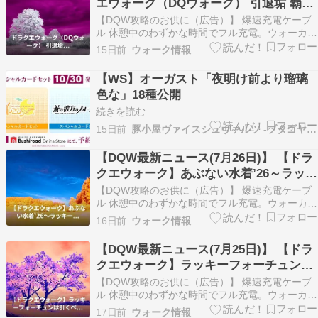
エウォーク（DQウォーク） 引退垢 覇権
武器揃ってます – マツブシマーケット
【DQW攻略のお供に（広告）】 爆速充電ケーブ
（自動投稿・他サイトに飛びます）
ル 休憩中のわずかな時間でフル充電。ウォーカー
の必需品です。 Amazonでチェックする ドラクエ
15日前
ウォーク情報
ウォークやってるみんなに朗報だよ！ かなり課金
してガチで育て上げられた最強レベルの引退アカ
【WS】オーガスト「夜明け前より瑠璃
ウントが出品中！ 全キャラ基本職50＆上級職…
色な」18種公開
続きを読む
15日前
豚小屋ヴァイスシュヴァルツ -ブタゴヤWS-
【DQW最新ニュース(7月26日)】 【ドラ
クエウォーク】あぶない水着’26～ラッキ
ーフォーチュン～ガチャ40連 （自動投
【DQW攻略のお供に（広告）】 爆速充電ケーブ
稿・他サイトに飛びます）
ル 休憩中のわずかな時間でフル充電。ウォーカー
の必需品です。 Amazonでチェックする みんな、
16日前
ウォーク情報
ドラクエウォークの夏イベント楽しんでる？ 今年
もついに来た！「あぶない水着’26」ガチャに挑
【DQW最新ニュース(7月25日)】 【ドラ
戦してきたよ！ ラッキーフォーチュン装備を…
クエウォーク】ラッキーフォーチュンは
引くべき？回復・幸運・延長性能を巡る
【DQW攻略のお供に（広告）】 爆速充電ケーブ
評価 （自動投稿・他サイトに飛びます）
ル 休憩中のわずかな時間でフル充電。ウォーカー
の必需品です。 Amazonでチェックする ドラクエ
17日前
ウォーク情報