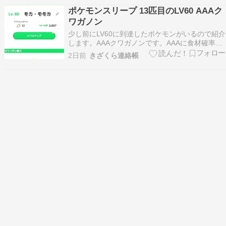
るので、新しいジェネラルでデッキを組んでいる
ポケモンスリープ 13匹目のLV60 AAAク
人も多いのではないでしょうか。今回はヒーロー
ワガノン
チー…
少し前にLV60に到達したポケモンがいるので紹介
します。AAAクワガノンです。AAAに食材確率ア
ップMって感じですが、最大所持数いっぱいであ
2日前
きざくら連絡帳
ふれることがないのが地味に優秀です。LV60解放
すると一気に食材をたくさん持ってくるから、食
材とくいに最大所持数は思った以上に有用ですよ
ね。…