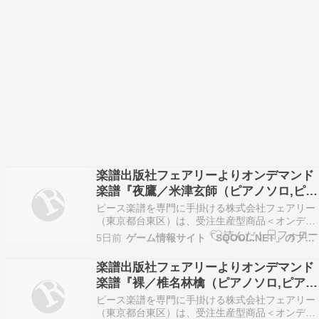
楽譜出版社フェアリーよりオンデマンド
楽譜『夜鷹／米津玄師（ピアノソロ,ピア
ノ＆ヴォーカル,メロディ譜,やさしく弾
ピース楽譜を専門に手掛ける株式会社フェアリー
けるピアノソロ）』が発売
（東京都台東区）は、受注生産型商品＜オンデマ
ンド楽譜＞の新刊を発売した。 『夜鷹／米津玄師
5日前
ゲーム情報サイト「SQOOL.NET」のブログコーナーです。
（ピアノソロ）[LPS2282]大型（A4判）』 下記
webサイトよりお取り寄せ、またはダウンロード
楽譜出版社フェアリーよりオンデマンド
楽譜としてご購入できます。https://fa…
楽譜『裸／椎名林檎（ピアノソロ,ピアノ
＆ヴォーカル,メロディ譜,やさしく弾け
ピース楽譜を専門に手掛ける株式会社フェアリー
るピアノソロ）』が発売
（東京都台東区）は、受注生産型商品＜オンデマ