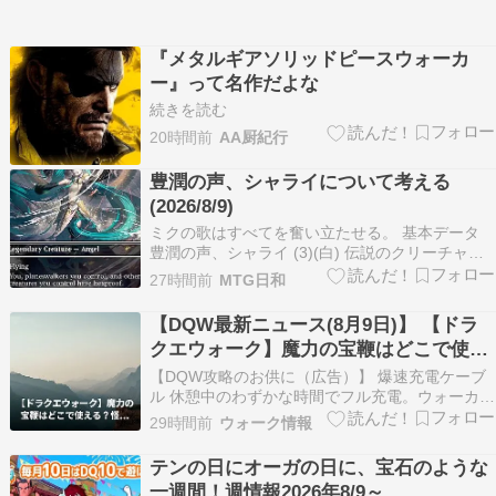
『メタルギアソリッドピースウォーカ
ー』って名作だよな
続きを読む
20時間前
AA厨紀行
豊潤の声、シャライについて考える
(2026/8/9)
ミクの歌はすべてを奮い立たせる。 基本データ
豊潤の声、シャライ (3)(白) 伝説のクリーチャー
— 天使 飛行 あなたと、あなたがコントロールし
27時間前
MTG日和
ているすべてのプレインズウォーカーと、あなた
がコントロールしていてこれでないすべてのクリ
【DQW最新ニュース(8月9日)】 【ドラ
ーチャーは呪禁を持つ。 (4)(緑)(緑)…
クエウォーク】魔力の宝鞭はどこで使え
る？怪人百式での実用性と不安定さを評
【DQW攻略のお供に（広告）】 爆速充電ケーブ
価 （自動投稿・他サイトに飛びます）
ル 休憩中のわずかな時間でフル充電。ウォーカー
の必需品です。 Amazonでチェックする みんな、
29時間前
ウォーク情報
ドラクエウォーク楽しんでる？ 新しく登場した
「魔力の宝鞭」、もうガチャで狙ってみたかな？
テンの日にオーガの日に、宝石のような
怪人百式で活躍しそうだけど、ぶっちゃけ他の
一週間！週情報2026年8/9～
ク…