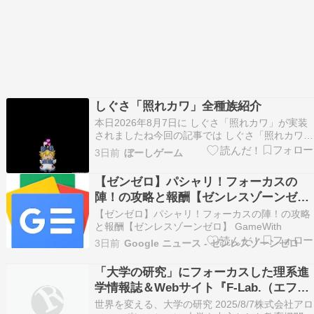
しぐさ「照れカワ」全種族紹介
本日2026年8月7日に しぐさ「照れカワ」が実装
されましたね今回の記事では しぐさ「照れカワ」
のモーションの一部を全ての種族（女性キャラの
3日前
ぼーしゲーム
み）で紹介します最期には動画もありますので 動
いている所を見たい方は動画をご覧下さい動画に
【ゼンゼロ】パシャリ！フォーカスの
はスローモーション版も収録していますので 等倍
陣！の攻略と報酬【ゼンレスゾーンゼ
速で…
ロ】 - GameWith
【ゼンゼロ】パシャリ！フォーカスの陣！の攻略
と報酬【ゼンレスゾーンゼロ】 GameWith
3日前
Google ニュース - ゼンレスゾーンゼロ
「大学の研究」にフォーカスした理系進
学情報誌＆Webサイト『F-Lab.（エフラ
ボ）』2027年版 リリース！
世界を変える、大学の研究 2025/8/7株式会社アロ