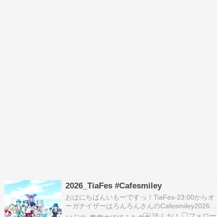
2026_TiaFes #Cafesmiley
おはにちばんいもーですっ！TiaFes-23:00からオ
ーガナイザーはろんろんさんのCafesmiley2026に
おじゃましました！(•ᴗ•)/ #ティアフェスいよいよ