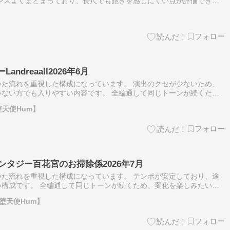
ンスよくまとまっており、長尺でも飽きを感じにくい点が評価できま
が続くため、変化を楽しみたい方には合わない可能性があります。 激
Landreaall2026年6月
た流れを重視した構成になっています。 演出のクセが少ないため、
ない方でも入りやすい内容です。 全編通して同じトーンが続くた
合わない可能性があります。 複数の見せ場や多様な演出を求める方
堕天使Hum】
ンタジー百花宮のお掃除係2026年7月
た流れを重視した構成になっています。 テンポが安定しており、途
構成です。 全編通して同じトーンが続くため、変化を楽しみたい方
す。 この作品が合わない可能性があるのは、短時間でインパクトを
【堕天使Hum】