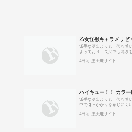
乙女怪獣キャラメリゼ 
派手な演出よりも、落ち着い
まっており、長尺でも飽きを
変化を楽しみたい方には合わ
4日前
堕天鹿サイト
時間でインパク…
ハイキュー！！ カラー版
派手な演出よりも、落ち着い
中で引っかかりを感じにくい
には合わない可能性がありま
4日前
堕天鹿サイト
やすい作品かも…