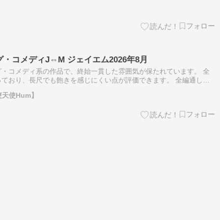
ンが続くため、変化を楽しみたい方には合わない可能性があります。
グ・コメディJ⇔M ジェイエム2026年8月
・コメディ系の作品で、終始一貫した雰囲気が保たれています。 全
ており、長尺でも飽きを感じにくい点が評価できます。 全編通して
を楽しみたい方には合わない可能性があります。 複数の見せ場や多
堕天使Hum】