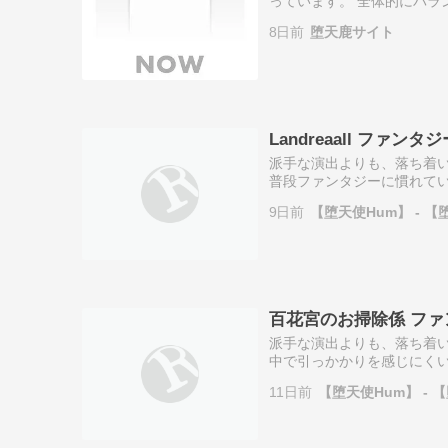
っています。 全体的にバラ
す。 全編通して同じトーン
8日前
堕天鹿サイト
しい展開やサ…
Landreaall ファンタジー
派手な演出よりも、落ち着い
普段ファンタジーに慣れてい
め、変化を楽しみたい方には
9日前
【堕天使Hum】 - 【
には、単調に映る…
百花宮のお掃除係 ファ
派手な演出よりも、落ち着い
中で引っかかりを感じにくい
には合わない可能性がありま
11日前
【堕天使Hum】 - 
求める方や、ス…