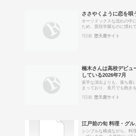
ささやくように恋を唄う
オーソドックスな流れの中に
ため、普段学園ものに慣れて
め、変化を楽しみたい方には
7日前
堕天鹿サイト
り、雰囲気重視の…
楠木さんは高校デビュ
している2026年7月
派手な演出よりも、落ち着い
まっており、長尺でも飽きを
変化を楽しみたい方には合わ
7日前
堕天鹿サイト
は、単調に映る可…
江戸前の旬 料理・グル
シンプルな構成ながら、料