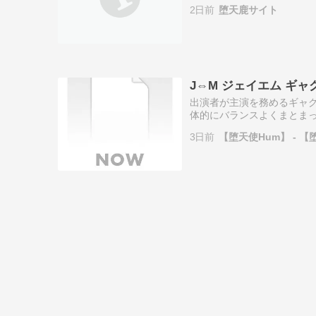
です。 全編通して同じトー
2日前
堕天鹿サイト
激しい展開や…
J⇔M ジェイエム ギャ
出演者が主演を務めるギャグ
体的にバランスよくまとまっ
同じトーンが続くため、変化
3日前
【堕天使Hum】 - 【
様な演出を求め…