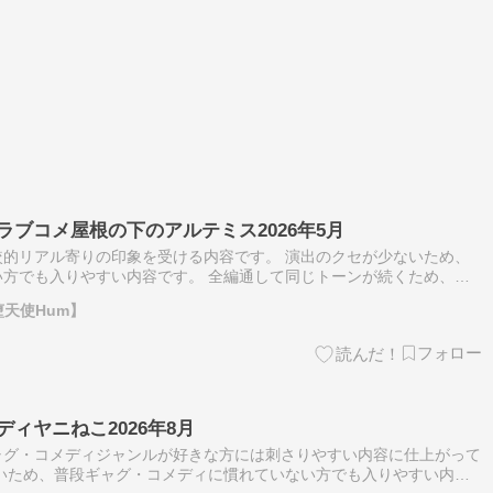
ラブコメ屋根の下のアルテミス2026年5月
的リアル寄りの印象を受ける内容です。 演出のクセが少ないため、
方でも入りやすい内容です。 全編通して同じトーンが続くため、変
い可能性があります。 テンポが速くスリリングな展開を好む方に
堕天使Hum】
ィヤニねこ2026年8月
ャグ・コメディジャンルが好きな方には刺さりやすい内容に仕上がって
いため、普段ギャグ・コメディに慣れていない方でも入りやすい内容