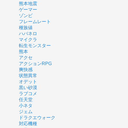
熊本地震
ゲーマー
ゾンビ
フレームレート
種族値
ハバネロ
マイクラ
転生モンスター
熊本
アクセ
アクションRPG
爽快感
状態異常
オデット
黒い砂漠
ラブコメ
任天堂
小ネタ
ジェム
ドラクエウォーク
対応機種