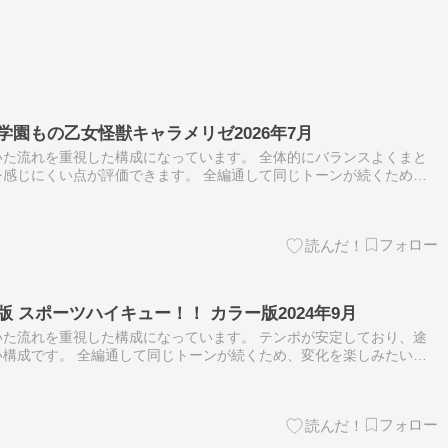
学園もの乙女怪獣キャラメリゼ2026年7月
た流れを重視した構成になっています。 全体的にバランスよくまと
感じにくい点が評価できます。 全編通して同じトーンが続くため、
ない可能性があります。 この作品が合わない可能性があるのは、短
 スポーツハイキュー！！ カラー版2024年9月
た流れを重視した構成になっています。 テンポが安定しており、途
構成です。 全編通して同じトーンが続くため、変化を楽しみたい方
す。 激しい展開やサプライズ要素を好む方には、物足りなさを感じ