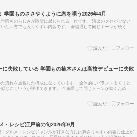
 学園ものささやくように恋を唄う2026年4月
学園ものらしさが随所に感じられる一作です。 演出のクセが少ない
いない方でも入りやすい内容です。 全編通して同じトーンが続くた
合わない可能性があります。 ストーリー重視・演出凝り派の方よ
ーに失敗している 学園もの楠木さんは高校デビューに失敗
た流れを重視した構成になっています。 全体的にバランスよくまと
感じにくい点が評価できます。 全編通して同じトーンが続くため、
ない可能性があります。 複数の見せ場や多様な演出を求める方に
メ・レシピ江戸前の旬2026年9月
理・グルメ・レシピジャンルが好きな方には刺さりやすい内容に仕上が