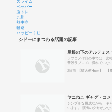
スライム
ペッパー
脳トレ
九州
熱中症
軽巡
ハッピーくじ
シドーにまつわる話題の記事
屋根の下のアルテミス 
ラブコメ作品の中では、比較
普段ラブコメに慣れていない
化を楽しみたい方には合わな
2日前
【堕天使Hum】 - 【
は、向かない内容…
ヤニねこ ギャグ・コメデ
シンプルな構成ながら、ギ
います。 演出のクセが少な