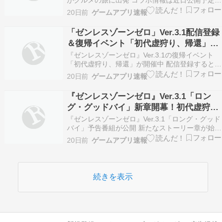
がグルメの旅に出発 コラボ情報は近日公開予定
SNSキャンペーンに参加してグッズ報酬が当たる
20日前
ゲームアプリ速報
チャンス 参加方法はコメント欄に最も食べてみた
いグルメをシェア 報酬は心象映画シ…
「ゼンレスゾーンゼロ」Ver.3.1配信登録
＆復帰イベント「初代虚狩り、帰還」開
催中！
『ゼンレスゾーンゼロ』Ver.3.1の復帰イベント
「初代虚狩り、帰還」が開催中 配信登録するとポ
リクロームや記念名刺など豪華報酬がもらえる 友
20日前
ゲームアプリ速報
達に復帰を呼びかけるとポリクロームを獲得可能
ログインイベントでポリクロームを…
『ゼンレスゾーンゼロ』Ver.3.1「ロン
グ・グッドバイ」新章開幕！初代虚狩り
「レミエール」と新エージェント「シグ
『ゼンレスゾーンゼロ』Ver.3.1「ロング・グッド
リッド」が登場
バイ」予告番組が公開 新たなストーリー章が始ま
り、初代虚狩り「レミエール」と新エージェント
20日前
ゲームアプリ速報
「シグリッド」が登場 Ver.3.1期間中にログイン
すると限定報酬を獲得可能 …
続きを表示