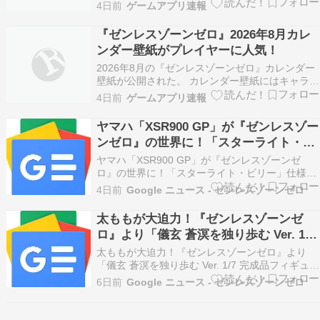
支援に感謝。 新アイコンはレミエール＆シグリッ
4日前
ゲームアプリ速報
ド。 DLリンク：https://hoyo.link/RwqkmenHA
『…
『ゼンレスゾーンゼロ』2026年8月カレ
ンダー壁紙がプレイヤーに人気！
2026年8月の『ゼンレスゾーンゼロ』カレンダー
壁紙が公開された。 カレンダー壁紙にはキャラク
ターたちが描かれ、会話風のキャプションがつけ
4日前
ゲームアプリ速報
られている。 カレンダー壁紙のダウンロードリン
クにはスマホ用とデスクトップ用の壁紙…
ヤマハ「XSR900 GP」が『ゼンレスゾー
ンゼロ』の世界に！「スターライト・ビ
リー」仕様の実車を秋葉原で公開中！ -
ヤマハ「XSR900 GP」が『ゼンレスゾーンゼ
Motor Fan
ロ』の世界に！「スターライト・ビリー」仕様の
実車を秋葉原で公開中！ Motor Fan
4日前
Google ニュース - ゼンレスゾーンゼロ
太ももが大迫力！『ゼンレスゾーンゼ
ロ』より「儀玄 蒼溟を独り歩む Ver. 1/7
完成品フィギュア」が予約受付中 4枚目
太ももが大迫力！『ゼンレスゾーンゼロ』より
の写真・画像 - インサイド
「儀玄 蒼溟を独り歩む Ver. 1/7 完成品フィギュ
ア」が予約受付中 4枚目の写真・画像 インサイド
6日前
Google ニュース - ゼンレスゾーンゼロ