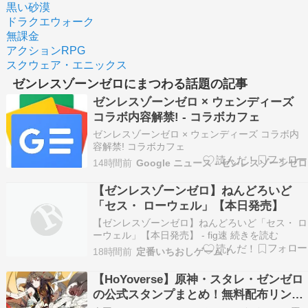
黒い砂漠
ドラクエウォーク
無課金
アクションRPG
スクウェア・エニックス
ゼンレスゾーンゼロにまつわる話題の記事
ゼンレスゾーンゼロ × ウェンディーズ
コラボ内容解禁! - コラボカフェ
ゼンレスゾーンゼロ × ウェンディーズ コラボ内
容解禁! コラボカフェ
14時間前
Google ニュース - ゼンレスゾーンゼロ
【ゼンレスゾーンゼロ】ねんどろいど
「セス・ ローウェル」【本日発売】
【ゼンレスゾーンゼロ】ねんどろいど「セス・ ロ
ーウェル」【本日発売】 - fig速 続きを読む
18時間前
定番いちおしゲーム！
【HoYoverse】原神・スタレ・ゼンゼロ
の公式スタンプまとめ！無料配布リンク