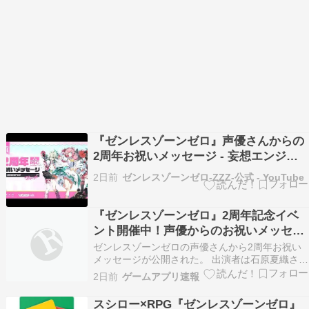
『ゼンレスゾーンゼロ』声優さんからの
2周年お祝いメッセージ - 妄想エンジェ
ル編
2日前
ゼンレスゾーンゼロ-ZZZ-公式 - YouTube
『ゼンレスゾーンゼロ』2周年記念イベ
ント開催中！声優からのお祝いメッセー
ジも公開
ゼンレスゾーンゼロの声優さんから2周年お祝い
メッセージが公開された。 出演者は石原夏織さん
（Fairy役）と河西健吾さん（Youkai役）。 ゼン
2日前
ゲームアプリ速報
レスゾーンゼロの2ndアニバーサリーイベントが
開催中で、特典として限定S級…
スシロー×RPG『ゼンレスゾーンゼロ』