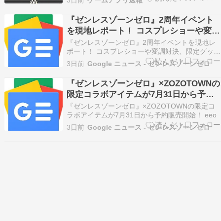
イテム関連の紹介を続ける予定。 「迷い路の謎」
プレイガイド——基本ルール編 プ…
『ゼンレスゾーンゼロ』2周年イベント
を現地レポート！ コスプレショーや変調
対決、限定グッズ販売で会場はプロキシ
『ゼンレスゾーンゼロ』2周年イベントを現地レ
たちの熱気に包まれる - Excite エキサイ
ポート！ コスプレショーや変調対決、限定グッズ
販売で会場はプロキシたちの熱気に包まれる
ト
3日前
Google ニュース - ゼンレスゾーンゼロ
Excite エキサイト
『ゼンレスゾーンゼロ』×ZOZOTOWNの
限定コラボアイテムが7月31日から予約
販売開始！ - eeo
『ゼンレスゾーンゼロ』×ZOZOTOWNの限定コ
ラボアイテムが7月31日から予約販売開始！ eeo
3日前
Google ニュース - ゼンレスゾーンゼロ