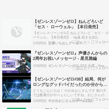
【ゼンレスゾーンゼロ】ねんどろいど
「セス・ ローウェル」【本日発売】
【ゼンレスゾーンゼロ】ねんどろいど「セス・ ロ
ーウェル」【本日発売】 - fig速 続きを読む
22時間前
定番いちおしゲーム！
『ゼンレスゾーンゼロ』声優さんからの
2周年お祝いメッセージ - 星見雅編
26時間前
ゼンレスゾーンゼロ-ZZZ-公式 - YouTube
【ゼンレスゾーンゼロ#38】結局、何が
ロングなグッドバイだったのか分からん
【第二章「ロング・グッドバイ」感想】
どうもこんにちは！ やがみおじさんです 南の方
では酷暑日がやべぇらしいですね。おじさんの住
む北国では8月だというのに長袖来てないと肌寒
33時間前
やがみおじさんのゲーム日記
いとかよくわからんことになっています。 地球が
もたん時が来ているのだ！ さて、本日はゼンゼロ