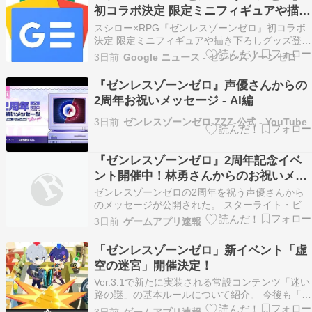
初コラボ決定 限定ミニフィギュアや描き
下ろしグッズ登場 - sanyonews.jp
スシロー×RPG『ゼンレスゾーンゼロ』初コラボ
決定 限定ミニフィギュアや描き下ろしグッズ登場
sanyonews.jp
3日前
Google ニュース - ゼンレスゾーンゼロ
『ゼンレスゾーンゼロ』声優さんからの
2周年お祝いメッセージ - AI編
3日前
ゼンレスゾーンゼロ-ZZZ-公式 - YouTube
『ゼンレスゾーンゼロ』2周年記念イベ
ント開催中！林勇さんからのお祝いメッ
セージも公開！
ゼンレスゾーンゼロの2周年を祝う声優さんから
のメッセージが公開された。 スターライト・ビリ
ー役の林勇様からのお祝いメッセージが含まれて
3日前
ゲームアプリ速報
いる。 ゼンレスゾーンゼロの2ndアニバーサリー
イベントが開催中で、Ver.3.1期間…
「ゼンレスゾーンゼロ」新イベント「虚
空の迷宮」開催決定！
Ver.3.1で新たに実装される常設コンテンツ「迷い
路の謎」の基本ルールについて紹介。 今後も「迷
い路の謎」に関する基地建設や依頼、マップ・ア
3日前
ゲームアプリ速報