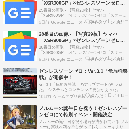
「XSR900GP」×ゼンレスゾーンゼロ
「スターライト・ビリー」コラボ -
25番目の画像 - 【写真29枚】ヤマハ
autoby.jp
「XSR900GP」×ゼンレスゾーンゼロ「スターラ
イト・ビリー」コラボ autoby.jp
6日前
Google ニュース - ゼンレスゾーンゼロ
28番目の画像 - 【写真29枚】ヤマハ
「XSR900GP」×ゼンレスゾーンゼロ
「スターライト・ビリー」コラボ - Web
28番目の画像 - 【写真29枚】ヤマハ
オートバイ
「XSR900GP」×ゼンレスゾーンゼロ「スターラ
イト・ビリー」コラボ Webオートバイ
6日前
Google ニュース - ゼンレスゾーンゼロ
ゼンレスゾーンゼロ：Ver.3.1「危局強襲
戦」が開催中！
Ver.3.1「危局強襲戦」のアップデートが行われ
た。 システムとコンテンツの更新があった。 エ
リー修繕トーク Vol.13丨システム＆コンテンツ更
10日前
ゲームアプリ速報
新編 プロキシの皆様、こんにちは！今回お届けす
るのは、Ver.3.1「危…
ノルムーの誕生日を祝う！ゼンレスゾー
ンゼロにて特別イベント開催決定
ノルムーの誕生日を祝う場面が描かれている ノル
ムーは実験材料を欲しがっており、ケーキよりも