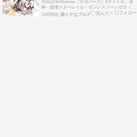
一覧！
今回はHoYoverse（ホヨバース）4タイトル、原
神・崩壊スターレイル・ゼンレスゾーンゼロ（ゼ
ンゼロ）・崩壊3rdの「公式スタンプ配布まと
20時間前
誰トクなブログ
め」への入口を1ページに集約しました。 こんな
方にオススメ！ 推しキャラのスタンプを無料でダ
ウンロードしたい LINEやDiscordのやり…