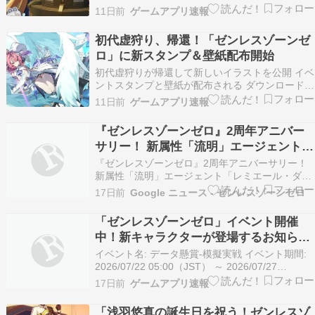
実験に興味を持っている様子 他のキャラクターが
11日前
ゲームアプリ速報
ノルムーの静寂を保つように注意を促している ハ
ッピーバースデー、ノルムー丨邪魔しちゃ…
初代虚狩り、帰還！「ゼンレスゾーンゼ
ロ」に新スタンプ＆壁紙配布開始
初代虚狩りが帰還して新しいイラストを公開 イベ
ントスタンプと壁紙が配布される ダウンロードリ
ンクを提供 イベントへの参加手順も案内 スタン
11日前
ゲームアプリ速報
プ＆壁紙配布丨初代虚狩り、帰還 「じゃじゃーん
——私がみんなのために描いたイラスト…
『ゼンレスゾーンゼロ』2周年アニバー
サリー！ 新属性「流明」エージェント
「レミエール・ダン」がVer.3.1で登場 7
『ゼンレスゾーンゼロ』2周年アニバーサリー！
月29日より - AppBank
新属性「流明」エージェント「レミエール・ダ
ン」がVer.3.1で登場 7月29日より AppBank
17日前
Google ニュース - ゼンレスゾーンゼロ
「ゼンレスゾーンゼロ」イベント開催
中！新キャラクターが登場するお知らせ
も！
イベント名: データ懸賞-模擬実戦 イベント期間:
2026/07/22 05:00（JST） ～ 2026/07/27
04:59（JST） 参加条件: メインストーリー第一章
17日前
ゲームアプリ速報
「猫の落とし物」で「模擬実戦」を開放 詳細…
「浅羽悠真の誕生日を祝う！ゼンレスゾ