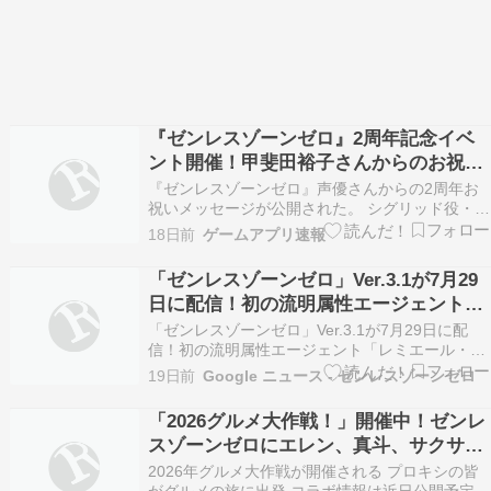
『ゼンレスゾーンゼロ』2周年記念イベ
ント開催！甲斐田裕子さんからのお祝い
メッセージも公開
『ゼンレスゾーンゼロ』声優さんからの2周年お
祝いメッセージが公開された。 シグリッド役・甲
斐田裕子様からのメッセージも含まれている。 ゲ
18日前
ゲームアプリ速報
ーム『ゼンレスゾーンゼロ』の2ndアニバーサリ
ーが7月29日より開催される。 Ver…
「ゼンレスゾーンゼロ」Ver.3.1が7月29
日に配信！初の流明属性エージェント
「レミエール・ダン」と空巡局総務次官
「ゼンレスゾーンゼロ」Ver.3.1が7月29日に配
「シグリッド」が登場 - Gamer
信！初の流明属性エージェント「レミエール・ダ
ン」と空巡局総務次官「シグリッド」が登場
19日前
Google ニュース - ゼンレスゾーンゼロ
Gamer
「2026グルメ大作戦！」開催中！ゼンレ
スゾーンゼロにエレン、真斗、サクサク
ボンプが参戦
2026年グルメ大作戦が開催される プロキシの皆