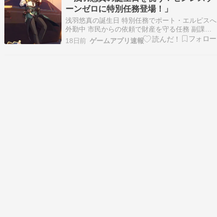
ーンゼロに特別任務登場！」
浅羽悠真の誕生日 特別任務でポート・エルピスへ
外勤中 市民からの依頼で財産を守る任務 副課長
に報告が遅れてしまう 休みは後日補填される お
18日前
ゲームアプリ速報
誕生日ケーキを食べに行く仲間たちとの会話 ハッ
ピーバースデー、浅羽悠真丨特別任務 …