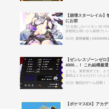
【崩壊スターレイル】愉
にお前
72:名無しのパイモン ID:
多数戦も弱いから銀狼でいい
願くらい接待されてやっとって感じ
6日前
原神速報 | GENSHI
【ゼンレスゾーンゼロ
4000…！ これ結構厳
どうも、東野満月です。さ
素材はスキルだけだったん
え、待望の新キャラで新生
6日前
毎日がゲーム日和！
りだこで高難易度…
【ポケマスEX】アカ