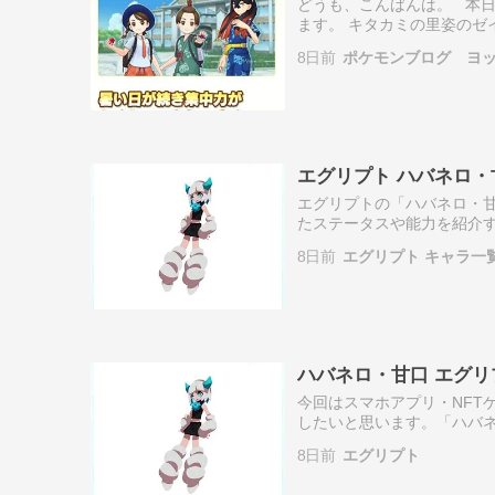
どうも、こんばんは。 本
ます。 キタカミの里姿のゼ
としては、「アオイ＆チリー
8日前
ポケモンブログ ヨ
アカデミ…
エグリプト ハバネロ・
エグリプトの「ハバネロ・甘
たステータスや能力を紹介
タッカー役・壁役・サポー
8日前
エグリプト キャラ一
ましょう。■…
ハバネロ・甘口 エグリ
今回はスマホアプリ・NFT
したいと思います。「ハバ
育成・強化した最終的なス
8日前
エグリプト
ター説明＞「…