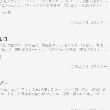
日からアカデミーイベント「パシオでオモテ祭り！？」が開催されてい
イユとハルトがバディーズサーチで登場しています。 育成バディーズ
ン」を無料でゲットすることができます。 本日から開催のイベント
ットい亭
甘口
口」の能力を一覧で紹介。実際にキャラ(モンスター)を強化・育成し
するので、初期値では分からない特徴や強さが数値で把握できます。ア
ト役、ステータス・能力に合わせて配置して、バトルでの勝利を目指し
覧
プト
ゲーム「エグリプト」の★5のモンスター「ハバネロ・甘口」の紹介を
ネロ・甘口」の基本的な能力値やスキル、実際に最大レベルまでキャラ
テータスを紹介していきます。＜エグリプト「ハバネロ・甘口」モンス