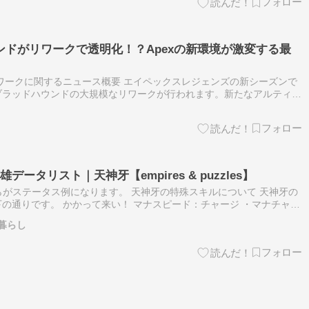
ドがリワークで透明化！？Apexの新環境が激変する最
リワークに関するニュース概要 エイペックスレジェンズの新シーズンで
ブラッドハウンドの大規模なリワークが行われます。新たなアルティメ
クロークは、設置範囲内の味方を透明化し、奇襲を可能にする強力な能
ータリスト｜天神牙【empires & puzzles】
ちらがステータス例になります。 天神牙の特殊スキルについて 天神牙の
の通りです。 かかって来い！ マナスピード：チャージ ・マナチャー
0％の場合に特殊スキルを使用すると、それぞれ異なる効果を発揮する…
暮らし