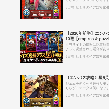
下の通りです。 満ち足りた
3日前
セミリタイアぼろ家
浄化…
【2026年前半】エン
10選【empires & puzz
※当サイトの情報は記事執
よって調整される場合があり
プレイヤーのけんた店長です
5日前
セミリタイアぼろ家
総合力が高…
《エンパズ攻略》星5英雄デ
ジェムを使うべき最強サモン
ちらがステータス例になりま
覧は以下の通りです。 砂漠
5日前
セミリタイアぼろ家
る…