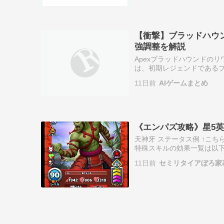
【衝撃】ブラッドハウン
強調整を解説
Apexブラッドハウンドの
は、初期レジェンドである
ットのオールファーザーの
11日前
AIゲームまとめ
力です。パッ…
《エンパズ攻略》星5英雄デ
天神牙 ステータス例 ↑こ
特殊スキルの効果一覧は以下
ジが100％/200％/30
11日前
セミリタイアぼろ家