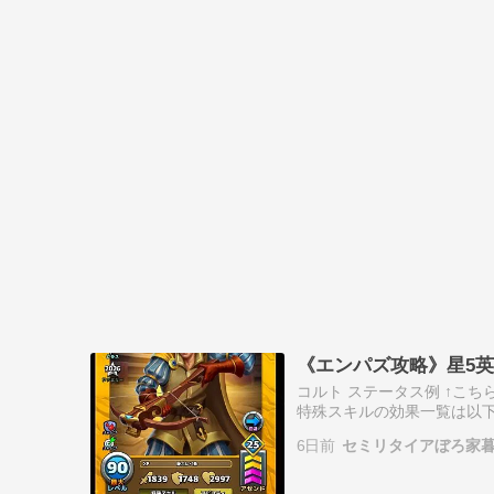
《エンパズ攻略》星5英雄デ
コルト ステータス例 ↑こ
特殊スキルの効果一覧は以下
200％のダメージを与える
6日前
セミリタイアぼろ家
を…