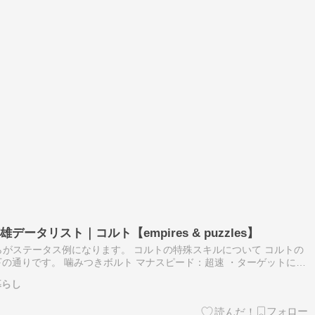
ータリスト｜コルト【empires & puzzles】
ちらがステータス例になります。 コルトの特殊スキルについて コルトの
の通りです。 噛みつきボルト マナスピード：超速 ・ターゲットに
。・ターゲットの残りのライフが50％未満の場合、600％のダメージ
暮らし