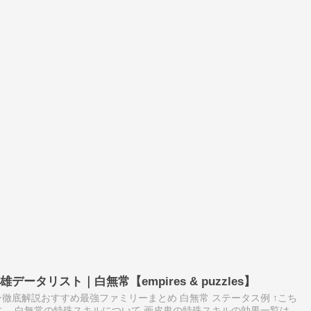
ータリスト｜白無常【empires & puzzles】
徹底解説おすすめ最強ファミリーまとめ 白無常 ステータス例 ↑こち
。 白無常の特殊スキルについて 画皮鬼の特殊スキルの効果一覧は以