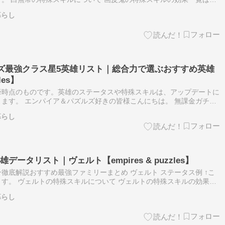
裁き マナスピード：普通 ・術者と近くにいる仲間のステータス異常を
暮らし
パズ最強クラス星5英雄リスト｜総合力で選ぶおすすめ英雄
les】
筆時点のものです。英雄のステータスや特殊スキルは、アップデートに
ます。 エンパイア＆パズルズ好きの皆様こんにちは。 無課金ガチ勢
。 今回のピザゲームラボは、数多く存在する星5英雄の中から、特に
暮らし
ータリスト｜ヴェルト【empires & puzzles】
徹底解説おすすめ最強ファミリーまとめ ヴェルト ステータス例 ↑こ
す。 ヴェルトの特殊スキルについて ヴェルトの特殊スキルの効果一
の罠 マナスピード：速 ・ランダムな敵3体に275％のダメージを与え
暮らし