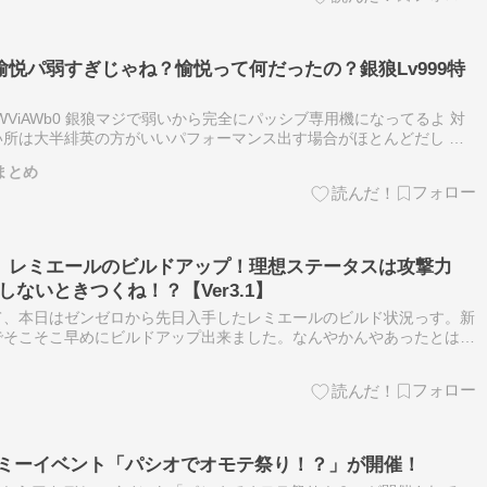
悦パ弱すぎじゃね？愉悦って何だったの？銀狼Lv999特
YDWViAWb0 銀狼マジで弱いから完全にパッシブ専用機になってるよ 対
所は大半緋英の方がいいパフォーマンス出す場合がほとんどだし 満
 76:名無しのパイモン ID:3StJTVW/0 >…
Nまとめ
】レミエールのビルドアップ！理想ステータスは攻撃力
選しないときつくね！？【Ver3.1】
て、本日はゼンゼロから先日入手したレミエールのビルド状況っす。新
でそこそこ早めにビルドアップ出来ました。なんやかんやあったとは言
異常サポーター。異常サポでは柚葉が居ましたがあっちこっちに引っ張
デミーイベント「パシオでオモテ祭り！？」が開催！