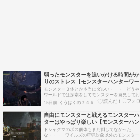
弱ったモンスターを追いかける時間がか
りのストレス【モンスターハンターワー
ド：アイスボーン その７】
モンスター３体とか本当にダルい・・・ どうや
ワールドでは探索をしてモンスターを発見して
しなければフリークエストが出ないみたいデ
15日前
くうはくの７４５
リオレイアが居たのでついでに倒そうと思った
すが 途中でいなくなり相手はディアブロス
自由にモンスターと戦えるモンスターハ
まぁディアブロスでもいい…
ターはやっぱり楽しい【モンスターハン
ーワイルズ その９】
ドシャグマのボス個体もまだ倒してなかった
な・・・ ワイルズの狩猟対象以外のモンスター