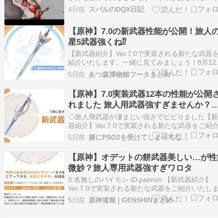
よ。 さて、ポケモンといえば（？）この子！ リ
4日前
スバルのDQX日記
ードマンです。 某ポケモンと一文字違い。ほば
緒です。（違 リザードマンは風と雷を扱う魔法
【原神】7.0の新武器性能が公開！旅人
士型のモンスターです。 風耐性低下効果のある
星5武器強くね⁉
い…
【新武器紹介】Ver.7.0で実装される新たな武器
紹介いたします。一緒に見てみましょう！8月12
にVer.7.0リリース後、イベント祈願「神鋳賦形
5日前
あつ森博物館フータまとめ
開催されます。イベント期間中、「片手剣・白
湖を舞う翼」の出現確率が大幅にアップします
【原神】7.0実装武器12本の性能が公開
pic.twitter.co…
れました 旅人用武器強すぎませんか？
て話
◇旅人用武器が凄まじい強さでビビりました【
器紹介】Ver.7.0で実装される新たな武器をご紹
たします。一緒に見てみましょう！8月12日に
5日前
膝にPSO2を受けてしまってな…
Ver.7.0リリース後、イベント祈願「神鋳賦形」
催されます。イベント期間中、「片手剣・白銀
【原神】オデットの餅武器美しい…が性
を舞う翼」の出現確率が大幅にアップし…
微妙？旅人専用武器強すぎワロタ
0:名無しのパイモン ID:paimon 【新武器紹介】
Ver.7.0で実装される新たな武器をご紹介いたし
す。一緒に見てみましょう！ 8月12日にVer.7.0
5日前
原神速報 | GENSHINまとめ
ース後、イベント祈願「神鋳賦形」が開催され
す。イベント期間中、「片手剣・白銀の湖を舞