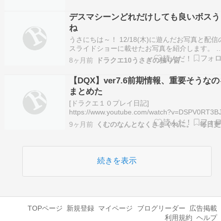
ァルキリープロジェクト」というものと深い関
ある人物の様。 そして、実は彼女の名は「マル
デスマシーンどれだけしても良いボスう
リーテ」というそうなのですが・・・。 そうで
ね
す。…
うさにちは～！ 12/18(木)に遊んだお写真と配信
スライドショーに載せたお写真を紹介します。 
どびしゃすさん とるこツさん こいけさん タクっ
8ヶ月前
ドラクエ10うさぎの独り言
さん きょうこさま こっとんさん パンさん フェ
さん きなこさん 熊さん たかきちさん ジュナス
【DQX】ver7.6前期情報、重要そうな
片手剣のシロさん ぺい…
まとめた
[ドラクエ１０プレイ日記]
https://www.youtube.com/watch?v=DSPV0RT3BJ
＞超ドラゴンクエストXTV #55 バージョン7.6[前
9ヶ月前
期]最新情報昨日、DQX放送がありました。 バー
ョン7.6情報が沢山発表されたので 特に重要そう
情報の…
続きを表示
TOPページ
新規登録
マイページ
ブログリーダー
広告掲載
利用規約
ヘルプ