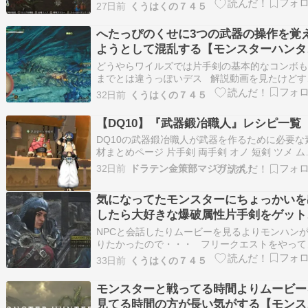
自分で操作することはできないけど対象モンス
27日前
くうはくの７４５
の体力を削ってくれる存在なのかもしれない 
てことでドシャグマのボス個体も討伐完了 こ
へたっぴのくせに3つの武器の操作を覚
の？は何だろう？ ？の正体はグラ…
ようとして混乱する【モンスターハンタ
ワイルズ その４】
どうやらワイルズでは片手剣の基本的なコンボ
までとは違うっぽいデス 解説動画を見たけどす
て覚えることはできなかったのですが とにかく
32日前
くうはくの７４５
り込み斬りが無敵時間が長くて強いらしい って
とで滑り込み攻撃を起点にしてレ・ダウと戦っ
【DQ10】『武器鍛冶職人』レシピ一覧
たら・・・ 前回はあんなに苦戦し…
DQ10の武器鍛冶職人が武器を作るために必要な
材まとめページ 片手剣 両手剣 オノ 短剣 ツメ ム
ヤリ ハンマー ブーメラン 鎌
32日前
ドラテン金策部マジガッポ！
気になってたモンスターにちょっかいを
したら大好きな爆破属性片手剣をゲット
てた【モンスターハンターワイルズ そ
NPCと会話したりムービーを見るよりモンハン
３】
りたかったので・・・ フリークエストをやって
ました 恐らくまだ序盤なのでモンスターの強
33日前
くうはくの７４５
は下位の村クエくらいだと思うのですが・・
ウズ・トゥナ1体の狩猟クエストに25分もかかる
モンスターと戦ってる時間よりムービー
し・・・1乙しちゃうし・・・ …
見てる時間の方が長い気がする【モンス