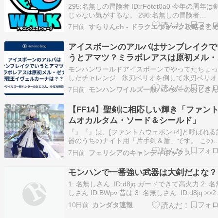
295:名無しの冒険者 ID:rFotet0a0 今年の周年は
じゃない気がするな。 296:名無しの冒険者
ID:NNjIDMPH0 周年武器は1年間タイトル画面で
7日前
われるからな ブーメラン、短剣は見た目ショボ
ぎるからないな 316:名無しの冒険者
アイスボーンのアルバはサンブレイクで
ID:GNPdwHxR0 …
うとアマツ？ミラボレアスは原初メル・
ナ？歴戦王イヴェルカーナは？？？
モンハンワールドアイスボーンでやってたちょ
したチャレンジ 氷刃ベリオを倒して氷刃ベリオ
器を作る ↓ 氷刃ベリオ武器でアルバトリオンを
7日前
てアルバ武器を作る ↓ アルバ武器でミラボレア
倒してミラボ武器を作る ↓ ミラボ武器で歴戦王
【FF14】聖剣に相応しい輝き「ファン
ェルカーナを倒す こんなことを…
ムオカルタム・ソード＆シールド」
『』『』は、[ファントムウェポン+4]と呼ばれる
器のうちのナイト用「片手剣＆盾」です。 この
Ｗでは、毎回のように盾のデザインが大幅に変
7日前
フェリシアのキャンディボックス
のですが、今回はシンプルなデザインへと戻り
た。 前回のゴテゴテした感じは、 […] 投稿
モンハンで一番強い武器は大剣だよな？
【FF14】聖剣に相応しい輝き「ファントム…
1: 名無しさん .ID:d8jq ガードできて高火力 2: 名
しさん ID:BWpv 昔は 3: 名無しさん .ID:d8jq >>
もやで 4: 名無しさん ID:SO7E 火力が高かった
10日前
カンダタ速報
なんてP2Gくらいやないか？ 5: 名無しさん