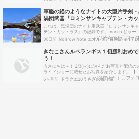
ID:KHnriJqu0 命の大樹の絵がある こりゃマジで1
イベントか 勇者の剣とかどうすんの 竜剣終わら
軍艦の錨のようなナイトの大型片手剣・
るとんでも装…
渦団武器『ロミンサンキャプテン・カッ
ラス』
これは、黒渦団のナイト用武器『ロミンサンキ
テン・カットラス』の記録です。 norico じゃー
ん！とってもカッコいい剣を手に入れたよ♪ おぉ
90日前
Norirow Note エオルゼア冒険記 in FF1
これはまたナイトの剣にしてはかなり大型だね
norirow 大型かつ黒渦団らしく黒と赤が目立つ剣
きなこさんルベランギス１初勝利おめで
で、かなり独特のデザインをしています…
う！
うさにちは～！ 2/3(火)に遊んだお写真と配信の
ライドショーに載せたお写真を紹介します。 【
画】きなこさんルベランギス強さ１初勝利 ※概
6ヶ月前
ドラクエ10うさぎの独り言
欄にタイムスタンプを貼ってます。 PT:タクヤ、
なこ、にょろっち(敬称略) フェイトさん おかぽ
ぬさん こいけさん マサ夫さん と…