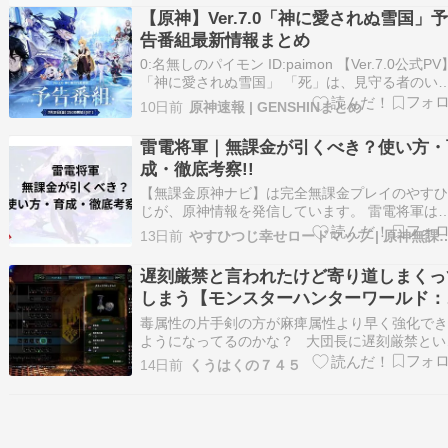
ID:E3se 抜刀強い時なら…
【原神】Ver.7.0「神に愛されぬ雪国」
告番組最新情報まとめ
0:名無しのパイモン ID:paimon 【Ver.7.0公式PV
「神に愛されぬ雪国」 「死」は、見守る者のい
い寒夜を巡り、残された魂は慟哭する。 この世
10日前
原神速報 | GENSHINまとめ
あらゆる未練に、そして美しき夢との別れを嘆
がら。#原神 #原神スネージナヤ #スネージナヤ
雷電将軍｜無課金が引くべき？使い方・
来る pic.twi…
成・徹底考察!!
【無課金原神ナビ】は完全無課金プレイのやす
じが、原神情報を発信しています。 雷電将軍は
すすめしにくいキャラクターです。（Luna８現
13日前
やすひつじ幸せロードマップ | 原
在） なぜなら、アタッカーのように場に出て戦
場面が多く、インフレの影響で強く使うことが
遅刻厳禁と言われたけど寄り道しまくっ
いからです。 今後、過去キャラ強化や、高凸を
しまう【モンスターハンターワールド：
指…
イスボーン その８】
毒属性の片手剣の方が麻痺属性より早く強化で
ようになってるのかな？ 大団長に遅刻厳禁とい
れたのですがまだ発見してないモンスターと戦
14日前
くうはくの７４５
りしていました クエストから帰ってくるとイ
ルジョー目撃の報告があったとのこと 乱入して
るって事かな？ ツィツィヤック…