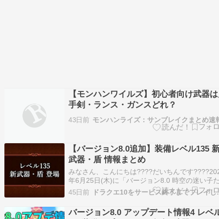
【モンハンワイルズ】初心者向け武器は
手剣・ランス・ガンスどれ？
43日前
モンハンライズ：サンブレイクまとめ速
【バージョン8.0追加】装備レベル135 
武器・盾 情報まとめ
みなさん、こんにちは????だいちんです????20
年6月25日(木)に「バージョン8.0 時空の迷い子
ち」への大型アップデートがあった????みなさ
45日前
ドラクエ10をサ
ん、楽しんでいますか！？それぞれ楽しみ方は
と思うけど、最高のバージョン8.0となるよう思
バージョン8.0 アップデート情報4 レベ
っきり遊んじゃおう????目覚…