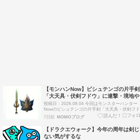
翼」の出現確率が大幅にア…
【モンハンNow】ビシュテンゴの片手剣
「大天具・伏剣フドウ」に連撃・境地や
撃活性などのスキルを付けられる装備構
投稿日：2026.08.04 今回はモンスターハンター
例
Nowのビシュテンゴの片手剣「大天具・伏剣フ
ウ」に連撃・境地や攻撃活性などのスキルを付
7日前
MOMOブログ
れる装備構成例をメモしておきます。 ビシュテ
ゴの片手剣のスペック 片手剣「大天具・伏剣フ
【ドラクエウォーク】今年の周年は剣じ
ウ」に連撃・境地や攻撃活性などのスキルを付
ない気がするな