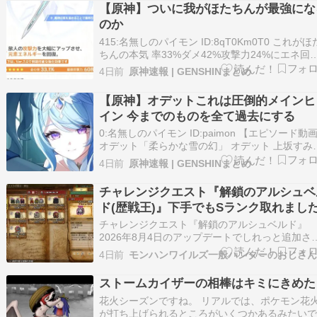
手剣使いとして星拡散反応の起点や支援を担い
【原神】ついに我がほたちんが最強にな
リョーシャは雷元素の長柄武器使いとして味方
のか
フや…
415:名無しのパイモン ID:8qT0Km0T0 これがほ
ちんの本気 率33%ダメ42%攻撃力24%にエネ回
まで付いてくる上に俺は変身をあと2回残してい
4日前
原神速報 | GENSHINまとめ
る…その意味がわかるな？ 444:名無しのパイモ
ID:DNsuKC7m0 >>415 しかもこれってよく見た
【原神】オデットこれは圧倒的メインヒ
今後凸出…
イン 今までのものを全て過去にする
0:名無しのパイモン ID:paimon 【エピソード動
オデット「柔らかな雪の幻」 オデット 上坂すみ
#原神 #オデット #上坂すみれ #スネージナヤが
4日前
原神速報 | GENSHINまとめ
#原神スネージナヤ pic.twitter.com/30VaYae1VB
原神（Genshin）公式 (@G…
チャレンジクエスト『解鎖のアルシュベ
ド(歴戦王)』下手でもSランク取れまし
チャレンジクエスト『解鎖のアルシュベルド』
2026年8月4日のアップデートでしれっと追加さ
たこのクエスト。 ふだんチャレンジクエストは
4日前
ャームなどの報酬が無いのでやらないんですが
TwitterもといXを眺めてるとけっこう挑戦してる
ストームカイザーの相棒はキミにきめた
がいるなーと思い、私もやってみま…
花火シーズンですね。 リアルでは、ポケモン花
が打ち上げられるところがいくつかあるみたい