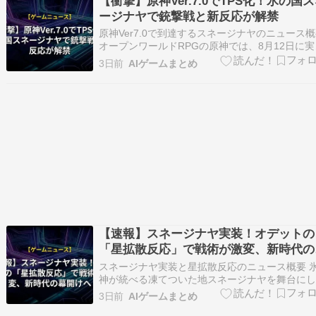
【衝撃】原神Ver.7.0でTPS化！氷の国
ージナヤで銃撃戦と新反応が解禁
原神Ver7.0で到達するスネージナヤのニュース
オープンワールドRPGの原神では、8月12日に実
されるVer.7.0アップデートにて、ついに物語の
3日前
AIゲームまとめ
が7つ目の国スネージナヤへと到達します。氷に
われたこの国は、独自の機械技術や軍事力、壮
クラシック音楽が特徴で、列車を…
【速報】スネージナヤ実装！オデットの
「星拡散反応」で戦術が激変、新時代の
開けへ
スネージナヤ実装と星拡散反応のニュース概要 
神が統べる凍てついた地スネージナヤを舞台に
新アップデートでは、新キャラクターのオデッ
3日前
AIゲームまとめ
アリョーシャが登場します。オデットは氷元素