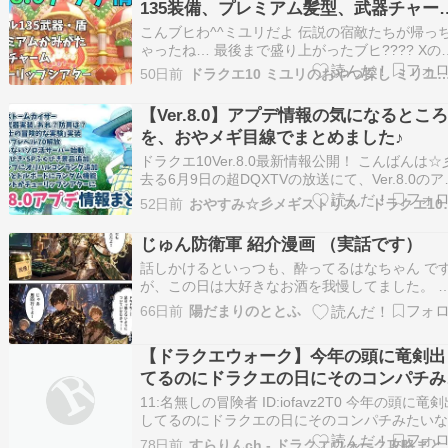
135装備、プレミアム髪型、武器チャー
ム、シアター
こんブヒわ^^ミユリだよ 伝説の宿敵たちが帰っ
ゃったね… 最後まで盛り上がったブヒ???? Xの
具合で何もポストできなかったけど、素材表な
50日前
ドラクエ10 ミユリのおやつ探し ミリユナ
更新していますブヒ???? 人気ブログランキング 
ージョン8.0 アップデート情報まとめていくよ～
【Ver.8.0】アプデ情報の気になるとこ
プデは6月25日(木)！ メン…
を、おやメギ目線でまとめました♪
ドラクエ10Ver.8.0最新情報公開！ こんばんは☆
去る6月9日の超DQXTVの放送にて、Ver.8.0のア
プデート情報が発表されました。 Ver.8.0パッケ
52日前
おやすみ☆彡メ
ジの発売日は2026年6月25日（木）です。 冒険
の広場に公開されたパッチノートのページの内
じゅん防衛軍 紹介漫画 （実話です）
画像を引用…
話しかけるといっつも、酔ってるはなちゃん で
が、この日は大好きなお酒を我慢してました。 
くりぼのはなちゃんを擬人化した見た感じ ねこ
66日前
陽だまりのととふ
みのはなちゃん、かわいいですね。 なかなか、
ちっぽい防衛に行きにくいですが、 装備を揃え
【ドラクエウォーク】今年の頭に竜剣出
いけば、不慣れでもみんな歓迎して、応援して
てるのにドラクエの日にそのコンパチみ
る…
いな見た目の勇者の剣来たら笑うな
11:名無しの冒険者 ID:iofavz2T0 今年の頭に竜
してるのにドラクエの日にそのコンパチみたい
た目の勇者の剣来たら笑う 21:名無しの冒険者
78日前
すらりんch 