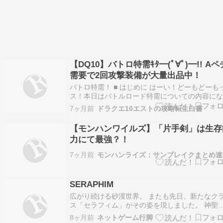
【DQ10】バトロ特需ｷﾀ━(ﾟ∀ﾟ)━!! Aペ
需要で2回攻撃装備が大量出品中！
バトロ特需！ ■ はじめに はーい！どーもどーも
ス！本日はバトルロード特需についての内容に
ます！今回のバトロは周回する人が減少する傾
7ヶ月前
ドラクエ10エストの攻略転生白書
ので、バザー状況の変動は一時的かなと思った
すけど、新規層が増えたことにもあり、いまバ
【モンハンワイルズ】「片手剣」は生存
特需が来ているんで斬り込んで行きたいと思い
力にて最強？！
7ヶ月前
モンハンライズ：サンブレイクまとめ速
SERAPHIM
広がり続ける砂漠世界。 またも先日、新たなク
ス「セラフィム」がその姿を現しました。 神聖
を操る大剣を手にしたセラフィムは、どうやら
8ヶ月前
ネットゲーム行脚