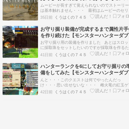
ーハンターワイルズ その１】
ムービーが長すぎて覚えられないのでストーリ
は基本触れません・・・ 最初はムービーのセリ
のスクリーンショットを撮ってたのですがムー
35日前
くうはくの７４５
が長すぎてキリがなかったので途中で断念しま
ムービーは一応見ているのですがスクリーン
お守り掘り装備が完成するまで属性片手
ットを撮れてないので説明や会話の内容…
を作り続けた【モンスターハンターダブ
クロス その１４】
お守り掘り用の装備を作りました あとはスロッ
に採取珠をセットしたいのですが採取珠を作る
に必要なペピポパンプキンが全然足りない・
41日前
くうはくの７４５
お守りハンターが発動してるのでたまに×2にな
どせっかくなら採取も発動したい ってことで
ハンターランクを6にしてお守り掘りの
ピポパンプキンが集まるまでひ…
備をしてみた【モンスターハンターダブ
クロス その１３】
んと・・・このクエストは何でやったんだっ
け・・・思い出せないな・・・ 雌火竜の紅玉ゲ
ト！ このリオレイア小さいなと思ってたら 
42日前
くうはくの７４５
小金冠でした その後は集会所の星6を開放す
めにキークエストをやっていきます ホロロホ
ルはあんまり戦った記憶…