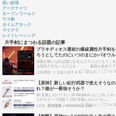
黒い砂漠
アークナイツ
オープンワールド
ウマ娘
タイムアタック
マイクラ
レイトレーシング
片手剣にまつわる話題の記事
ブラキディオス素材の爆破属性片手剣を
ろうとしてたのにいつのまにかパオウル
ーを倒していた【モンスターハンターワ
武器が強くなれば楽になるんだろうけどもうこ
ルド：アイスボーン その２１】
上強化できないんだよな・・・ 覚悟を決めてブ
キディオスの狩猟クエストに挑戦します ブラ
11時間前
くうはくの７４５
ディオスは初登場の時のモンハンでめちゃくち
ったからなんとか・・・ならないかな？ ダブ
【原神】新しい紀行武器で使えそうなの
クロスのブラキディオスが結構強か…
れ？槍が一番強そうか？
95:名無しのパイモン ID:4lfcl9krd なにこれ リネ
トのモチーフ武器？ 230:名無しのパイモン
ID:0TBUU8U+d >>95 ついに刻晴の持ち武器が
2日前
原神速報 | GENSHINまとめ
か 96:名無しのパイモン ID:0HEhLyER0 ヴェス
移動しながら攻撃する片手キャラの可能性 9…