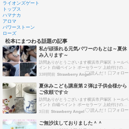
ライオンズゲート
トップス
ハマナカ
アロマ
パワーストーン
ローズ
松本にまつわる話題の記事
私が頑張れる元気パワーのもとは～夏休
み入ります～
訪問ありがとうございます横浜市戸塚区 トールペ
イント 白磁ペイント ポーセラーツ 上絵付けのお
教室を開催しておりますStrawberry Angel 松本
33時間前
Strawberry Angel
千香です 一人一人の生徒様に寄り添いながら想い
のこもった作品作りのおてつだいを心がけてレッ
夏休みこども講座第２弾は子供会様から
スンしております 平日（火曜日水…
ご依頼です☆
訪問ありがとうございます横浜市戸塚区 トールペ
イント 白磁ペイント ポーセラーツ 上絵付けのお
教室を開催しておりますStrawberry Angel 松本
3日前
Strawberry Angel
千香です 一人一人の生徒様に寄り添いながら想い
のこもった作品作りのおてつだいを心がけてレッ
ご無沙汰しておりました＾＾
スンしております 平日（火曜日水…