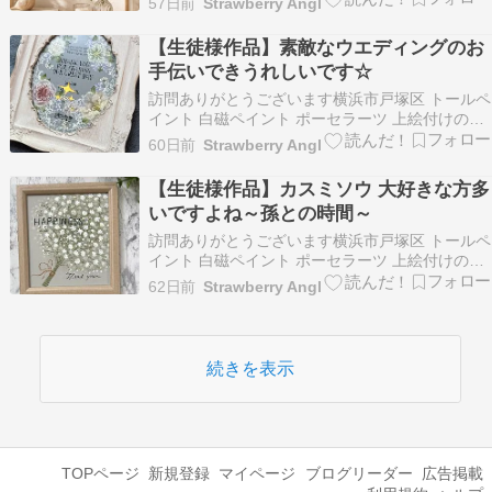
57日前
Strawberry Angl
千香です 一人一人の生徒様に寄り添いながら想い
のこもった作品作りのおてつだいを心がけてレッ
【生徒様作品】素敵なウエディングのお
スンしております 平日（火曜日水…
手伝いできうれしいです☆
訪問ありがとうございます横浜市戸塚区 トールペ
イント 白磁ペイント ポーセラーツ 上絵付けのお
教室を開催しておりますStrawberry Angel 松本
60日前
Strawberry Angl
千香です 一人一人の生徒様に寄り添いながら想い
のこもった作品作りのおてつだいを心がけてレッ
【生徒様作品】カスミソウ 大好きな方多
スンしております 平日（火曜日水…
いですよね～孫との時間～
訪問ありがとうございます横浜市戸塚区 トールペ
イント 白磁ペイント ポーセラーツ 上絵付けのお
教室を開催しておりますStrawberry Angel 松本
62日前
Strawberry Angl
千香です 一人一人の生徒様に寄り添いながら想い
のこもった作品作りのおてつだいを心がけてレッ
スンしております 平日（火曜日水…
続きを表示
TOPページ
新規登録
マイページ
ブログリーダー
広告掲載