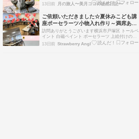
ですが、やっぱりユリが見たい！ 本当はかなり雨
13日前
月の旅人〜美月ココの徒然日記〜
が降ったあとで少し心配ですが 日比谷まで行って
来ました！ こちらも動画をメインに撮ったので、
ご依頼いただきました☆夏休みこども講
最後にショート動画でご紹介します。 日比谷公園
座ポーセラーツ小物入れ作り～満席あり
内は野…
がとうございます～
訪問ありがとうございます横浜市戸塚区 トールペ
イント 白磁ペイント ポーセラーツ 上絵付けのお
教室を開催しておりますStrawberry Angel 松本
13日前
Strawberry Angl
千香です 一人一人の生徒様に寄り添いながら想い
のこもった作品作りのおてつだいを心がけてレッ
スンしております 平日（火曜日水…