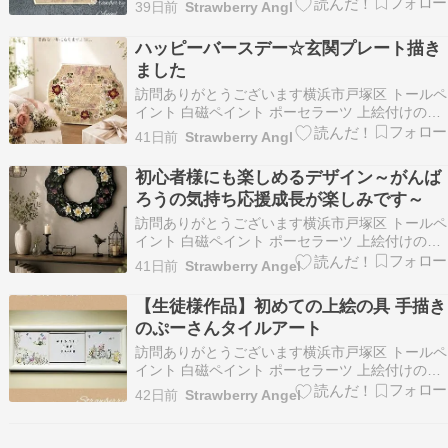
教室を開催しておりますStrawberry Angel 松本
39日前
Strawberry Angl
千香です 一人一人の生徒様に寄り添いながら想い
のこもった作品作りのおてつだいを心がけてレッ
ハッピーバースデー☆玄関プレート描き
スンしております 平日（火曜日水…
ました
訪問ありがとうございます横浜市戸塚区 トールペ
イント 白磁ペイント ポーセラーツ 上絵付けのお
教室を開催しておりますStrawberry Angel 松本
41日前
Strawberry Angl
千香です 一人一人の生徒様に寄り添いながら想い
のこもった作品作りのおてつだいを心がけてレッ
初心者様にも楽しめるデザイン～がんば
スンしております 平日（火曜日水…
ろうの気持ち応援成長が楽しみです～
訪問ありがとうございます横浜市戸塚区 トールペ
イント 白磁ペイント ポーセラーツ 上絵付けのお
教室を開催しておりますStrawberry Angel 松本
41日前
Strawberry Angel
千香です 一人一人の生徒様に寄り添いながら想い
のこもった作品作りのおてつだいを心がけてレッ
【生徒様作品】初めての上絵の具 手描き
スンしております 平日（火曜日水…
のぷーさんタイルアート
訪問ありがとうございます横浜市戸塚区 トールペ
イント 白磁ペイント ポーセラーツ 上絵付けのお
教室を開催しておりますStrawberry Angel 松本
42日前
Strawberry Angel
千香です 一人一人の生徒様に寄り添いながら想い
のこもった作品作りのおてつだいを心がけてレッ
スンしております 平日（火曜日水…