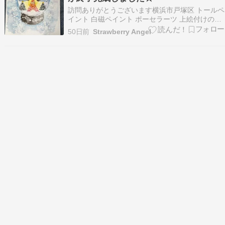
訪問ありがとうございます横浜市戸塚区 トールペ
イント 白磁ペイント ポーセラーツ 上絵付けのお
教室を開催しておりますStrawberry Angel 松本
50日前
Strawberry Angel
千香です 一人一人の生徒様に寄り添いながら想い
のこもった作品作りのおてつだいを心がけてレッ
スンしております 平日（火曜日水…