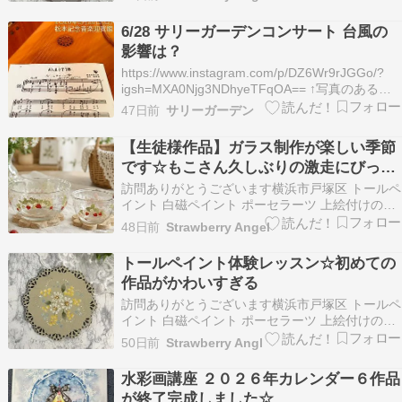
千香です 一人一人の生徒様に寄り添いながら想い
のこもった作品作りのおてつだいを心がけてレッ
6/28 サリーガーデンコンサート 台風の
スンしております 平日（火曜日水…
影響は？
https://www.instagram.com/p/DZ6Wr9rJGGo/?
igsh=MXA0Njg3NDhyeTFqOA== ↑写真のある
Instagram投稿はこちら コンサート準備。台風過
47日前
サリーガーデン
ぎて、台風過ぎて、と祈っております。 何か変更
がある場合にはこちらに書きますの…
【生徒様作品】ガラス制作が楽しい季節
です☆もこさん久しぶりの激走にびっく
りです
訪問ありがとうございます横浜市戸塚区 トールペ
イント 白磁ペイント ポーセラーツ 上絵付けのお
教室を開催しておりますStrawberry Angel 松本
48日前
Strawberry Angel
千香です 一人一人の生徒様に寄り添いながら想い
のこもった作品作りのおてつだいを心がけてレッ
トールペイント体験レッスン☆初めての
スンしております 平日（火曜日水…
作品がかわいすぎる
訪問ありがとうございます横浜市戸塚区 トールペ
イント 白磁ペイント ポーセラーツ 上絵付けのお
教室を開催しておりますStrawberry Angel 松本
50日前
Strawberry Angl
千香です 一人一人の生徒様に寄り添いながら想い
のこもった作品作りのおてつだいを心がけてレッ
水彩画講座 ２０２６年カレンダー６作品
スンしております 平日（火曜日水…
が終了完成しました☆