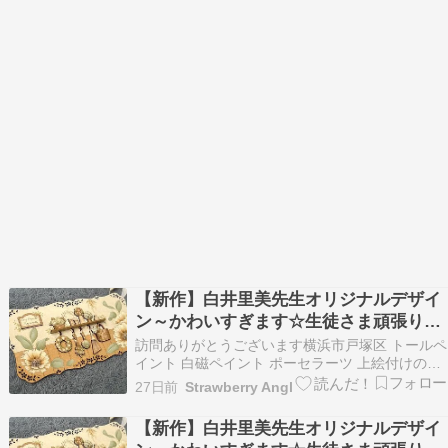
【新作】白井里美先生オリジナルデザイ
ン～かわいすぎます☆生徒さま頑張りま
しょうね～
訪問ありがとうございます横浜市戸塚区 トールペ
イント 白磁ペイント ポーセラーツ 上絵付けのお
教室を開催しておりますStrawberry Angel 松本
27日前
Strawberry Angl
千香です 一人一人の生徒様に寄り添いながら想い
のこもった作品作りのおてつだいを心がけてレッ
【新作】白井里美先生オリジナルデザイ
スンしております 平日（火曜日水…