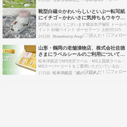
たら ソースカツ丼 明治亭、駒ヶ根の本店はお初♪
からの 3回目の松本城！ さらに北上して 長野駅
靴型白磁☆かわいらしいといぷー転写紙
に到着???? カンパーイして美味…
にイチゴ～かわいさに気持ちもウキウキ
ですね！
訪問ありがとうございます横浜市戸塚区 トールペ
イント 白磁ペイント ポーセラーツ 上絵付けのお
教室を開催しておりますStrawberry Angel 松本
24日前
Strawberry Angl
千香です 一人一人の生徒様に寄り添いながら想い
のこもった作品作りのおてつだいを心がけてレッ
山形・鶴岡の老舗漬物店、株式会社佐徳
スンしております 平日（火曜日水…
さまにラベルシールのご利用についてイ
ンタビューさせていただきました
松本洋紙店でMS光沢ラベル・MS上質紙ラベル・
MSスーパーコートをご愛用いただいているお客
様より、貴重なお話をお聞きすることができまし
27日前
松本洋紙店「紙のブログ」
た。 今回ご紹介するのは、山形県鶴岡市で創業以
来七代にわたり漬物一筋を貫いてこられた老舗、
株式会社佐徳さまです。元祖民田なすからし漬や
元祖赤かぶ漬…