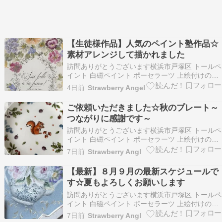
【生徒様作品】人気のペイント塾作品☆
素材アレンジして描かれました
訪問ありがとうございます横浜市戸塚区 トールペ
イント 白磁ペイント ポーセラーツ 上絵付けのお
教室を開催しておりますStrawberry Angel 松本
4日前
Strawberry Angel
千香です 一人一人の生徒様に寄り添いながら想い
のこもった作品作りのおてつだいを心がけてレッ
ご依頼いただきました☆秋のプレート～
スンしております 平日（火曜日水…
つながりに感謝です～
訪問ありがとうございます横浜市戸塚区 トールペ
イント 白磁ペイント ポーセラーツ 上絵付けのお
教室を開催しておりますStrawberry Angel 松本
7日前
Strawberry Angl
千香です 一人一人の生徒様に寄り添いながら想い
のこもった作品作りのおてつだいを心がけてレッ
【最新】８月９月の最新スケジュールで
スンしております 平日（火曜日水…
す☆夏もよろしくお願いします
訪問ありがとうございます横浜市戸塚区 トールペ
イント 白磁ペイント ポーセラーツ 上絵付けのお
教室を開催しておりますStrawberry Angel 松本
7日前
Strawberry Angl
千香です 一人一人の生徒様に寄り添いながら想い