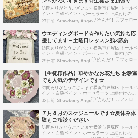
ン～かわいすぎます☆生徒さま頑張りま
しょうね～
訪問ありがとうございます横浜市戸塚区 トールペ
イント 白磁ペイント ポーセラーツ 上絵付けのお
教室を開催しておりますStrawberry Angel 松本
27日前
Strawberry Angel
千香です 一人一人の生徒様に寄り添いながら想い
のこもった作品作りのおてつだいを心がけてレッ
ウエディングボード☆作りたい気持ち応
スンしております 平日（火曜日水…
援してます～土曜日レッスン残3席あり
ます～
訪問ありがとうございます横浜市戸塚区 トールペ
イント 白磁ペイント ポーセラーツ 上絵付けのお
教室を開催しておりますStrawberry Angel 松本
29日前
Strawberry Angl
千香です 一人一人の生徒様に寄り添いながら想い
のこもった作品作りのおてつだいを心がけてレッ
【生徒様作品】華やかなお花たち お教室
スンしております 平日（火曜日水…
でも人気のデザインです☆
訪問ありがとうございます横浜市戸塚区 トールペ
イント 白磁ペイント ポーセラーツ 上絵付けのお
教室を開催しておりますStrawberry Angel 松本
32日前
Strawberry Angel
千香です 一人一人の生徒様に寄り添いながら想い
のこもった作品作りのおてつだいを心がけてレッ
７月８月のスケジュールです☆夏休み体
スンしております 平日（火曜日水…
験もご相談ください
訪問ありがとうございます横浜市戸塚区 トールペ
イント 白磁ペイント ポーセラーツ 上絵付けのお