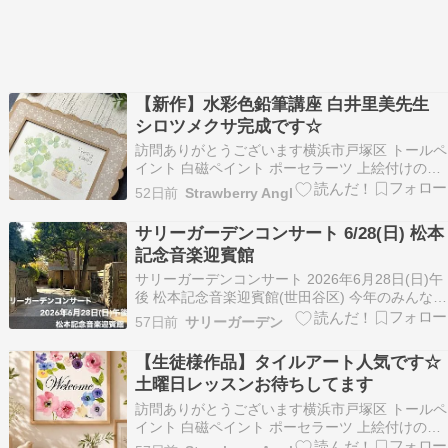
【新作】水彩色鉛筆講座 白井里美先生
シロツメクサ完成です☆
訪問ありがとうございます横浜市戸塚区 トールペ
イント 白磁ペイント ポーセラーツ 上絵付けのお
教室を開催しておりますStrawberry Angel 松本
52日前
Strawberry Angl
千香です 一人一人の生徒様に寄り添いながら想い
のこもった作品作りのおてつだいを心がけてレッ
サリーガーデンコンサート 6/28(日) 松本
スンしております 平日（火曜日水…
記念音楽迎賓館
サリーガーデンコンサート 2026年6月28日(日)午
後 松本記念音楽迎賓館(世田谷区) 今年のみんなで
勉強は 「合唱、アンサンブルの中で私はどう調和
57日前
サリーガーデン
する？」(音色、フレーズ、気持ち)です。 コンサ
ートとレクチャー、一緒に歌うを含めて、午後2
【生徒様作品】タイルアート人気です☆
時30分から1時間程の会です。(公開…
土曜日レッスンお待ちしてます
訪問ありがとうございます横浜市戸塚区 トールペ
イント 白磁ペイント ポーセラーツ 上絵付けのお
教室を開催しておりますStrawberry Angel 松本