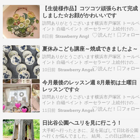
のこもった作品作りのおてつだいを心がけてレッ
【生徒様作品】コツコツ頑張られて完成
スンしております 平日（火曜日水…
しました☆お顔がかわいいです
訪問ありがとうございます横浜市戸塚区 トールペ
イント 白磁ペイント ポーセラーツ 上絵付けのお
教室を開催しておりますStrawberry Angel 松本
8日前
Strawberry Angl
千香です 一人一人の生徒様に寄り添いながら想い
のこもった作品作りのおてつだいを心がけてレッ
夏休みこども講座～焼成できましたよ～
スンしております 平日（火曜日水…
訪問ありがとうございます横浜市戸塚区 トールペ
イント 白磁ペイント ポーセラーツ 上絵付けのお
教室を開催しておりますStrawberry Angel 松本
10日前
Strawberry Angel
千香です 一人一人の生徒様に寄り添いながら想い
のこもった作品作りのおてつだいを心がけてレッ
今月最後のレッスン週 8月最初は土曜日
スンしております 平日（火曜日水…
レッスンです☆
訪問ありがとうございます横浜市戸塚区 トールペ
イント 白磁ペイント ポーセラーツ 上絵付けのお
教室を開催しておりますStrawberry Angel 松本
11日前
Strawberry Angel
千香です 一人一人の生徒様に寄り添いながら想い
のこもった作品作りのおてつだいを心がけてレッ
日比谷公園へユリを見に行こう！
スンしております 平日（火曜日水…
大手町へ行ったときに、足を延ばして日比谷公園
へ行くか悩んでました。 結局、この日は諦めたの