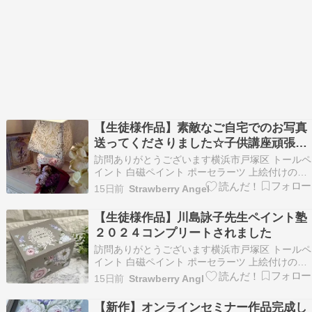
【生徒様作品】素敵なご自宅でのお写真
送ってくださりました☆子供講座頑張り
ます
訪問ありがとうございます横浜市戸塚区 トールペ
イント 白磁ペイント ポーセラーツ 上絵付けのお
教室を開催しておりますStrawberry Angel 松本
15日前
Strawberry Angel
千香です 一人一人の生徒様に寄り添いながら想い
のこもった作品作りのおてつだいを心がけてレッ
【生徒様作品】川島詠子先生ペイント塾
スンしております 平日（火曜日水…
２０２４コンプリートされました
訪問ありがとうございます横浜市戸塚区 トールペ
イント 白磁ペイント ポーセラーツ 上絵付けのお
教室を開催しておりますStrawberry Angel 松本
15日前
Strawberry Angl
千香です 一人一人の生徒様に寄り添いながら想い
のこもった作品作りのおてつだいを心がけてレッ
【新作】オンラインセミナー作品完成し