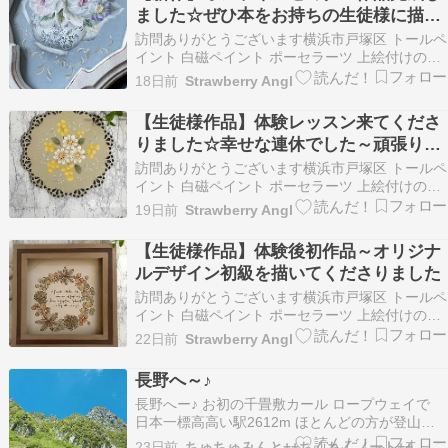
スンしております 平日（火曜日水…
ました☆ぜひ本をお持ちの生徒様に描い
てもらいたいです
訪問ありがとうございます横浜市戸塚区 トールペ
イント 白磁ペイント ポーセラーツ 上絵付けのお
教室を開催しておりますStrawberry Angel 松本
18日前
Strawberry Angl
千香です 一人一人の生徒様に寄り添いながら想い
のこもった作品作りのおてつだいを心がけてレッ
【生徒様作品】体験レッスン来てくださ
スンしております 平日（火曜日水…
りました☆幸せな連休でした～頑張りま
す
訪問ありがとうございます横浜市戸塚区 トールペ
イント 白磁ペイント ポーセラーツ 上絵付けのお
教室を開催しておりますStrawberry Angel 松本
19日前
Strawberry Angl
千香です 一人一人の生徒様に寄り添いながら想い
のこもった作品作りのおてつだいを心がけてレッ
【生徒様作品】体験後初作品～オリジナ
スンしております 平日（火曜日水…
ルデザイン初級を描いてくださりました
訪問ありがとうございます横浜市戸塚区 トールペ
イント 白磁ペイント ポーセラーツ 上絵付けのお
教室を開催しておりますStrawberry Angel 松本
22日前
Strawberry Angl
千香です 一人一人の生徒様に寄り添いながら想い
のこもった作品作りのおてつだいを心がけてレッ
長野へ～♪
スンしております 平日（火曜日水…
長野へー♪ お初の千畳敷カール ロープウェイで
日本一標高高い駅2612m ほとんどの方が登山道
へ向われる中 私たちはのんびり遊歩道???? 降り
23日前
ちゅちゅみんと++ちくちくノート++