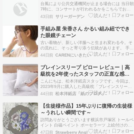
台風により公共交通機関が止まる場合には 当日朝
7時に、コンサートが行われるかをこちらでお知
らせいたします。 お知らせの無い場合には コン
43日前
サリーガーデン
サートを行います。 お気をつけてお出かけくださ
い。 【サリーガーデンコンサート】 6/28(日)松本
手組み屋 朱香さん かるい組み紐ででき
記念音楽迎賓館 午後1時15分より生徒さん…
た眼鏡チェーン
古い着物が、新しい洋服へと生まれ変わる今。そ
の流れに、そっと寄り添う伝統があります。 手組
み屋 朱香さんの 組み紐アクセサリーが届きまし
44日前
CARENにいきたい
た。 日本の伝統工芸「組み紐」。 一本一本、丁
寧に手で組まれた紐は “今”と“未来”を結ぶもので
ブレインスリープ ピロー レビュー｜高
す。 洋服にも、着物リメイクにもすっと馴染む
級枕を2年使ったスタッフの正直な感想
…
【ストレートネックの方は注意】
こんにちは、松本洋紙店スタッフです。今回は、
2023年9月に購入した高級枕「ブレインスリープ
ピロー」の購入レポートをお届けします。
44日前
松本洋紙店「紙のブログ」
33,000円という枕としては高額な商品を実際に2
年以上使い続けた、正直な感想をまとめました。
【生徒様作品】15年ぶりに復帰の生徒様
「合わなかった」という結論も含めて、包み隠さ
～うれしい瞬間です～
ずお伝…
訪問ありがとうございます横浜市戸塚区 トールペ
イント 白磁ペイント ポーセラーツ 上絵付けのお
教室を開催しておりますStrawberry Angel 松本
47日前
Strawberry Angl