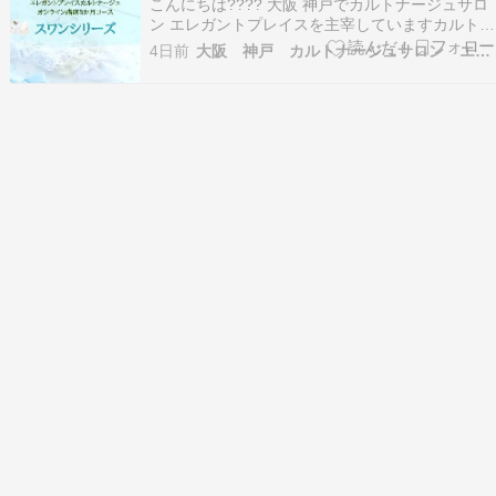
こんにちは???? 大阪 神戸でカルトナージュサロ
ン エレガントプレイスを主宰していますカルトナ
ージュ作家・講師の松本真寿美です ★レッスンの
4日前
大阪 神戸 カルトナージュサロン エレガントプレイス
お問い合わせお申込みはLINEから 怒涛の毎日が
過ぎ去りブログの更新が３月からぱったりと止ま
ってしまいました???? いつもご覧になって…