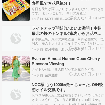
寿司風でお花見気分！
今日も天気が雨っぽくはっきりしない、＠おざさ
です。 ということで。 今日のお昼は・・・ 「ペ
ヤングやきそばちらし寿司風」です。 斜め上を行
4ヶ月前
SKYTIME BLOG!!
きますなぁ、ペヤングさん（笑）。 途中で黒酢を
追加してみましょうかね。 中身は粉末ソース・か
ライトアップ開始⁉いよいよ満開！本州
やく（たまご・にんじん・グリーンピース）・ か
最北の桜のトンネル⁉車内からお花見Ｏ
や…
Ｋ⁉
青森県五所川原市の津軽鉄道・芦野公園駅で、恒
例の「桜のトンネル」ライトアップが4月17日に
開始されました。桜は現在5分咲きで、夜空に浮
4ヶ月前
鉄分補給 あいえすブログ
かぶ桜と列車の幻想的な光景に多くの来場者が魅
了されています。ライトアップは桜が散るまで毎
Even an Almost Human Goes Cherry-
日午後5～9時に実… The post ライトアップ開始⁉
Blossom Viewing
…
タイトル和訳「略人間だってお花見をする」
4ヶ月前
金澤遊歩
NGC様 もう1000㎞走っちゃった♪O/H後
初オイル交換です。
お花見が終われば次は梅雨？アジサイでも見に行
きましょうか！(´ω｀*)ノ石川です。前回はかなり
重厚な整備だったNGC様。「ほぼ毎週300㎞走る