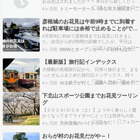
お花見はされましたか？？ 本日から新しくピット
に来てくれた川村さんのご紹介です 皆様川村さん
4ヶ月前
トミーモータース（オニキス清田店）ブログ
を宜しくお願いします では朝のるーてぃーーーん
お掃除 ヨッピイこと吉田さんはいつも色んなとこ
彦根城のお花見は午前9時までに到着す
ろをお掃除してくれてます今日は2階の台所を
れば駐車場には余裕で止めることができ
2…
ます
4月初旬に初めて彦根城までお花見に行きまし
た。自宅から約2時間の距離でしたが、平日は天
気が悪く急遽日曜日に行くことに。名神高速の渋
4ヶ月前
BMWとオープンカー、２台持ちは大変でした/GOCCHI
滞を回避して、かつ彦根城周辺の駐車場に車を止
めるには何時までに到着すればよいのか？を実際
【最新版】旅行記インデックス
に体験してみました。 記事3行まとめ ✅彦根城の
大移動の長期旅行記から、日帰り旅行まで。まる
お花見は午前9…
っとぜんぶまとめた旅行記インデックス。時々更
新されるよ。 ■旅行記2023・夏の北海道 乗り鉄
4ヶ月前
ゆる鉄子が行く、温泉・刀剣・酒めぐりブログ
の旅2023 ←NEW！・「秋の乗り放題パス」で行
く、鉄印集めの鉄道旅行-東海編・寝台特急「サ
下北山スポーツ公園までお花見ツーリン
ンライズ瀬戸」で行く、四国バースデーきっぷの
グ
旅…
【２０２６/３/２８（土）】ようやく春らしく暖
かくなってきてライダーにとっては気持ちの良い
季節がやってきました('ω')ノ毎週末ツーリングに
4ヶ月前
方向音痴のバイクライフ
向かうライダーの姿も増えてきて本格的なツーリ
ングシーズン到来を実感しますねー！私はと言う
おらが村のお花見だがや～！
と最近は月1～2回程度走るくらいですが、花粉に