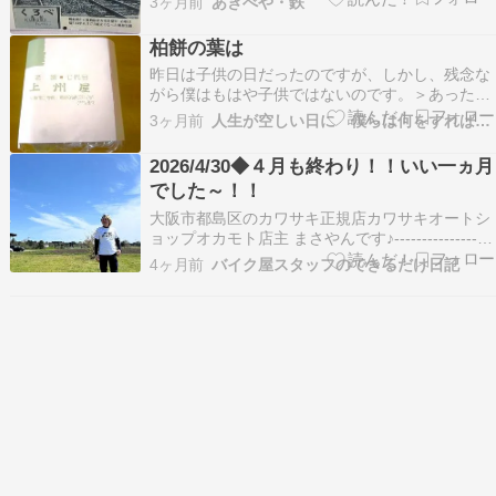
3ヶ月前
あきべや・鉄
した一輪は咲いてたけれど 辻徳法寺 ここにも三
本柿 親鸞聖人が食べた柿の種らしい 巨大なケヤ
柏餅の葉は
キ ～は後にして 先に三島神社 のお花見 参…
昨日は子供の日だったのですが、しかし、残念な
がら僕はもはや子供ではないのです。＞あったり
まえじゃんよ！しかーし、必ず子供の日には柏餅
3ヶ月前
人生が空しい日に 僕らは何をすればいいの
を食べるのでありまーす。こういう事には僕はこ
だわるのです。鏡開きにはお汁粉、お雛祭りには
2026/4/30◆４月も終わり！！いい一ヵ月
桜餅、お彼岸にはおはぎ、お花見には花見だん
でした～！！
ご、そして五月、…
大阪市都島区のカワサキ正規店カワサキオートシ
ョップオカモト店主 まさやんです♪------------------
--------------------------当店HPはコチラから！当店
4ヶ月前
バイク屋スタッフのできるだけ日記
販売車両の一覧はコチラから！４月も今日で終わ
り！！ですねぇ～！！今月は楽しい納車に立ち…