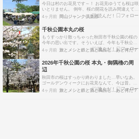
今日は村のお花見です～！ お花見ゆうても桜は咲
負けず…
いとりません。 例年、桜の開花を読み間違えてば
かりなので、いっそのこと 暖かくなってからの方
4ヶ月前
岡山ジャンク倶楽部
がええじゃろということで、今ごろやっとりま
す。 まあ、桜があろうとなかろうと、みんなでワ
千秋公園本丸の桜
イワイやって コミュニケーションとるのが目的だ
もうすっかり散っちゃった秋田市千秋公園の桜の
から、…
今年の思い出です。そういえば、今年も千秋公園
でクマの目撃情報が出てしまいました。今のとこ
4ヶ月前
旅とメシと鉄と酒と風呂と…あと何だ？
ろ１件だけのようですが。 殿様もお花見。本丸の
玄関口「表門」まで来...
2026年千秋公園の桜 本丸・御隅櫓の周
辺
秋田市の桜はすっかり終わりました…早いなあ。
ゴールデンウィークにお花見なんて、今は昔。さ
て、前回の続きです。千秋公園の胡月池から彌高
4ヶ月前
旅とメシと鉄と酒と風呂と…あと何だ？
神社を経て、坂を登って本丸へ。撮影日：2026年
4月14日明徳小学校側の...