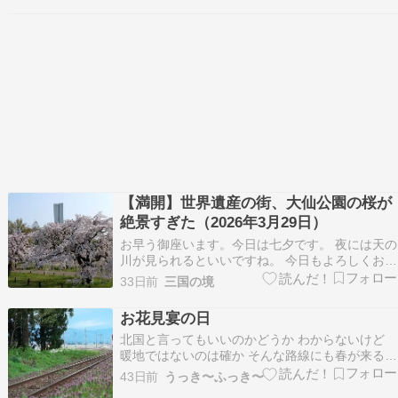
世界遺産の麓で。大仙公園の桜に癒やされる休
日????（2026.4.2） 2026年4月2…
【満開】世界遺産の街、大仙公園の桜が
絶景すぎた（2026年3月29日）
お早う御座います。今日は七夕です。 夜には天の
川が見られるといいですね。 今日もよろしくお願
いします。 大阪府の今日の天気予報 ☁｜☀ 最高
33日前
三国の境
予想気温 ３０℃（堺市 ５時１０分 ２２．０℃）
【満開】世界遺産の街、大仙公園の桜が絶景すぎ
お花見宴の日
た????（2026年3月29日） 2026…
北国と言ってもいいのかどうか わからないけど
暖地ではないのは確か そんな路線にも春が来る
フラワー長井線の名の通りの季節が来た 白兎駅を
43日前
うっき〜ふっき〜
出てほぼ直線で 羽前成田駅に入る お花見宴に持