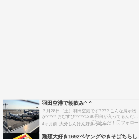
羽田空港で朝飲み^ ^
３月28日（土）羽田空港です???? こんな展示物
が???? おむすび????1280円何が入ってるんだ
朝から飲酒します 何年ぶりに飲んだだろうなハイ
4ヶ月前
大分しんけん好きっちゃ
ネケン 二次会はコンビニで調達 1280円のおにぎ
り????買わずコンビニで????あ、全部食べるわ
麺類大好き1692ペヤングやきそばちらし
けじゃないよ酒以外は持ち帰…