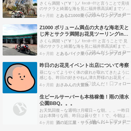
浜町
さくら満開ヽ(*´∀｀)ノ ｷｬｯﾎｰｲ!!と言うことで見頃
のサクラと綺麗な海を見に福井県高浜町までソロ
ツーリングに行ってきました。ε=ε=(oﾟｰﾟ)oﾌﾞｰﾝ
4ヶ月前
とあるZ1000乗りのツーリングブログ
記事の続きを見るランキングぽちっと( *・ω・)お
願いします d(・ω・* )☆スペシャルサンクス☆(
Z1000 ボリューム満点の大きな海老天と
*・ω・)b…
じ丼とサクラ満開お花見ツーリングin福
井県高浜町
さくら満開ヽ(*´∀｀)ノ ｷｬｯﾎｰｲ!! と言うことで 見
頃のサクラと綺麗な海を見に福井県高浜町までソ
ロツーリングに行ってきました。 ε=ε=(oﾟｰﾟ)oﾌﾞｰ
4ヶ月前
とあるバイク乗りのツーリングブログ
ﾝ 道の駅 京都新光悦村 大阪高槻からお山を越え
て京都南丹の道の駅に到着。 ≡≡c⌒っﾟДﾟ)っ ｽﾞｻｰ
昨日のお花見イベント出店について考察
ｯ!! …
昼になってようやく体の疲れが取れてきたように
感じる。昨日の好きやねん津久野様のお花見イベ
ントは、ウチだけが常に行列が出来ていて、計6
4ヶ月前
おさみんの大冒険
台のキッチンカーでは一番売上が高かったらし
い。オレは焼くことに専念してたから、どれくら
生ビールサーバーも本格稼働！雨の清水
いお客さんが来てるのかはしっかり把握できてな
公園BBQ。。。
いけど、チラっと外…
お天気回復～な週明け月曜日～な朝。。。一昨日
はお本降りな雨、昨日は曇り空！！で、今朝は青
空も見えてきて～な野田市の週明け月曜日。。。
4ヶ月前
酒の近江屋・サラダ館・ハートランド通販のとほほ日記！
気温も丁度いい～セーターも要らん。。。 野田市