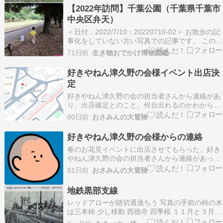
ってこいの 桜ラッピング いいですね～ ＊2026.4
【2022年訪問】千葉公園（千葉県千葉市
山形鉄道フラワー長井線 羽前成田 背後は…
中央区弁天）
＜日付：2022/7/10：20220710-02＞ お散歩の記
事化をしていない古い写真での記事です。 この時
期は、千葉公園改修前の状態の場所が多く、道路
71日前
生き物おでかけ博物図鑑
形状なども現在と違います。 護国神社が移転し
た跡の、いわゆるお花見エリア、桜の古木が多く
好きやねん津久野の会様イベント出店決
子供を遊ばせるのには、ちょっと危険…
定
好きやねん津久野の会の担当者さんから連絡があ
り、出店確定とのこと。何台出れるのかわからん
けど、日ごろ出店している業者を優先的に出すこ
80日前
おさみんの大冒険
とになったらしい。言うても、年に１回春のお花
見イベントだけやけど。イベントは夜に行われ
好きやねん津久野の会様からの連絡
る。場所はＪＲ津久野駅の前で、ストリートビュ
春のお花見イベントに出店させてもらった、好き
ーで見た感じ、どこ…
やねん津久野の会の担当者さんから連絡があっ
た。春に加えて、夏も出ませんか？と言われてい
81日前
おさみんの大冒険
たので、一応、8/30日は予定を空けていて、かず
こさんと聖樹の予定も抑えてある。どうやら、
地鉄黒部支線
8/30と言う日程は確定したものの、出店候補者が
レッドアローが踏切通過ちう 写真の手前の柿の木
多数らしく、…
は三本柿 少し移動 西徳寺 四季桜 １１月と３月の
２回満開になるという もう花は終了してて葉桜で