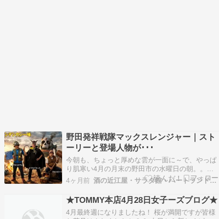
野田発祥戦隊マックスレンジャー｜スト
ーリーと登場人物が･･･
今朝も、ちょっと厚めな雲が一面に～で、やっぱ
り肌寒い4月の月末の野田市の水曜日の朝。。。
ちょっとシャツ一枚だと寒すぎるし！！で、店頭
4ヶ月前
酒の近江屋・サラダ館・ハートランド通販のとほほ日記！
の自動販売機もHOTが売れちゃってる～売り切れ
数種類???????????? ゴールデンウィークも入っ
★TOMMY本店4月28日女子ーズブログ★
て、新しい定食屋さんもOPENで～な自営業者
4月最終週になりましたね！ 桜が満開ですが皆様
は…