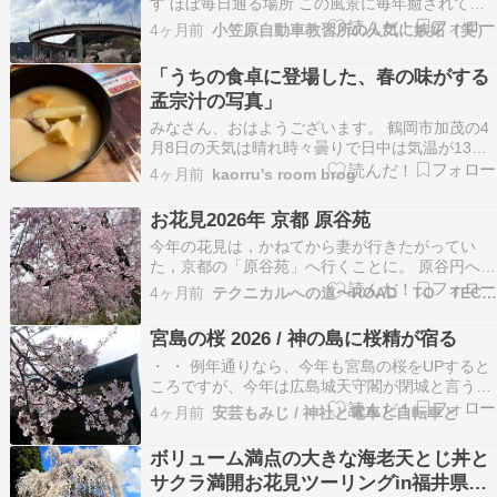
す ほぼ毎日通る場所 この風景に毎年癒されてい
ます ここでの桜は今年雨と風で楽しめるのが短す
4ヶ月前
小笠原自動車教習所の人気に嫉妬（笑）
ぎましたでも運よくお休みの日が晴 ループ橋上の
広場から 眺めもよくて気持ちの良い場所ですたま
「うちの食卓に登場した、春の味がする
ーに上まで行きます この日、ループ橋下の広場で
孟宗汁の写真」
は…
みなさん、おはようございます。 鶴岡市加茂の4
月8日の天気は晴れ時々曇りで日中は気温が13℃
位となりそうです。 今日のおめざ写真は
4ヶ月前
kaorru's room brog
iPhone13で撮った、「うちの食卓に登場した、春
の味がする孟宗汁の写真」 今日は、うちの食卓に
お花見2026年 京都 原谷苑
登場した、春の味がする孟宗汁の写真をアップし
今年の花見は，かねてから妻が行きたがってい
てみま…
た，京都の「原谷苑」へ行くことに。 原谷円への
アクセスは，けっこう奥まったところにあり，駐
4ヶ月前
テクニカルへの道〜ROAD TO TECNICAL~ | …
車場が30台分あるもののいっぱいになると少し離
れた「わら天神宮」前か ... Copyright © 2026 テ
宮島の桜 2026 / 神の島に桜精が宿る
クニカルへの道 All Right…
・ ・ 例年通りなら、今年も宮島の桜をUPすると
ころですが、今年は広島城天守閣が閉城と言うこ
とで。 「惜別の天守閣 / 広島城と桜」のタイトル
4ヶ月前
安芸もみじ / 神社と電車と自転車と
での、毎日更新としたいと思います。 と言っては
おりましたが、やはりこのブログから「宮島の
ボリューム満点の大きな海老天とじ丼と
桜」が無い訳にはまいりません。 世界遺産の島の
サクラ満開お花見ツーリングin福井県高
春…