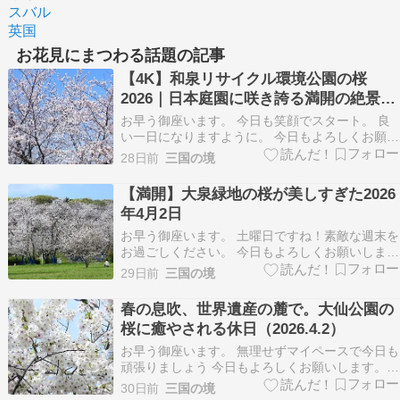
スバル
英国
お花見にまつわる話題の記事
【4K】和泉リサイクル環境公園の桜
2026｜日本庭園に咲き誇る満開の絶景
（2026年4月3日）
お早う御座います。 今日も笑顔でスタート。 良
い一日になりますように。 今日もよろしくお願い
します。 大阪府の今日の天気予報 ☁｜☀ 最高予
28日前
三国の境
想気温 ３３℃（堺市 ５時２０分 ２４．７℃）
【4K】和泉リサイクル環境公園の桜 2026｜日本
【満開】大泉緑地の桜が美しすぎた2026
庭園に咲き誇る満開の絶景（2026年4月…
年4月2日
お早う御座います。 土曜日ですね！素敵な週末を
お過ごしください。 今日もよろしくお願いしま
す。 大阪府の今日の天気予報 ☀｜☁ 最高予想気
29日前
三国の境
温 ３２℃（堺市 ５時１０分 ２５.０℃） 【満開】
大泉緑地の桜が美しすぎた????2026年4月2日 大
春の息吹、世界遺産の麓で。大仙公園の
泉緑地の美しい桜を2026年4月2…
桜に癒やされる休日（2026.4.2）
お早う御座います。 無理せずマイペースで今日も
頑張りましょう 今日もよろしくお願いします。
大阪府の今日の天気予報 ☀｜☁ 最高予想気温 ３
30日前
三国の境
２℃（堺市 ５時１０分 ２４．１℃） 春の息吹、