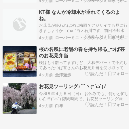
4ヶ月前
ローバーミニ・クラシックミニ専門店キャメルオート
からね～♪」あっという間にオイル交換ですね＾
＾では早速点検開始。綺麗なエンジン素敵です＾
KT様 なんか冷却水が垂れてくるのよ
＾オイル量ok。ガソリン臭は少なめです。ブレー
ね。
キ・…
お花見が終われば次は梅雨？アジサイでも見に行
きましょうか！(´ω｀*)ノ石川です。前回冷却水漏
れでレッカー搬入だったKT様。「なんか冷却水が
4ヶ月前
ローバーミニ・クラシックミニ専門店キャメルオート
たれてくるのよねー」全然ピースな内容ではない
です。まずは灯火チェック。電動ファンは元気に
桜の名残に老舗の春を持ち帰る_つば甚
回っています。どこから漏れているんでしょう？
のお花見弁当
「ここ。…
桜はもう散ってますけど、大和デパートで予約し
てあったつば甚さんのお花見弁当を受け取って来
ました。 去年は銭屋さんのお花見弁当を予約した
4ヶ月前
金澤遊歩
のですが、今年は既に売り切れでした。 つば甚さ
んのお弁当も美味しいですが、品数やボリューム
お花見ツーリング♪⌒ヽ(*´ω`)ﾉ
を考えると銭屋さんのお弁当は寧ろコスパが良い
令和８年４月５日（日） お休みでも、何かと忙し
のかもしれ…
い白隼(ﾟωﾟ) 隙間時間で、お花見ツーリング兼白
隼号機能維持ツーリングへ行ってきましたよ
4ヶ月前
白隼
♪⌒ヽ(*´ω`)ﾉ桜(ﾟ∀ﾟ≡菜花(ﾟ∀ﾟ≡ﾟ∀ﾟ)春≡ﾟ∀ﾟ)超ｽ
ﾝｸﾞ!! 前日は、暴風雨だったから、路面はウェッ
ト＆落ち葉の堆積…