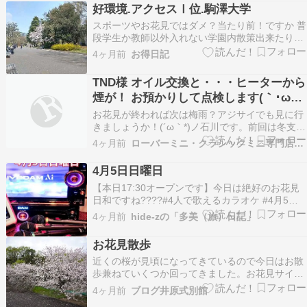
好環境.アクセスⅠ位.駒澤大学
スポーツやお花見ではダメ？当たり前！ですか 普
段学生か教師以外入れない学園内散策出来たりロ
ーソンでお得ドリンク頂いたりは今日迄 美しい花
4ヶ月前
お得日記
の公園ベンチで青色と白色の駒澤大学駒沢キャン
パスを背景にランチ イイと思うよ最高でしょ 元
TND様 オイル交換と・・・ヒーターから
気があるのなら公園一周散策も 売店も競技場も博
煙が！ お預かりして点検します(｀･ω･
物館も…
´)ゞ
お花見が終われば次は梅雨？アジサイでも見に行
きましょうか！(´ω｀*)ノ石川です。前回は冬支度
だったTND様。「オイル交換よろしくねー」この
4ヶ月前
ローバーミニ・クラシックミニ専門店キャメルオート
グリーンはどこに行ってもちょっと目立ちますね
＾＾では早速点検開始。オイル量ok。ガソリン臭
4月5日日曜日
は少なめです。「どれどれ？」ブレーキフルード
【本日17:30オープンです】今日は絶好のお花見
量ok…
日和ですね????#4人で歌えるカラオケ #4月5日
営業 たこ焼きバーREED 【営業時間】17:30〜
4ヶ月前
hide-zの「多美（旅）日記」
4:30(L.O.4:00)【定休日】主に月曜日+α（各SNS
参照）https://www.takoyaki-bar-reed…
お花見散歩
近くの桜が見頃になってきているので今日はお散
歩兼ねていくつか回ってきました。お花見サイク
リングも考えたけど昨日の雨でまだ路面が濡れて
4ヶ月前
ブログ井原式別館
いる。自転車がいちばん汚れる路面なので歩きに