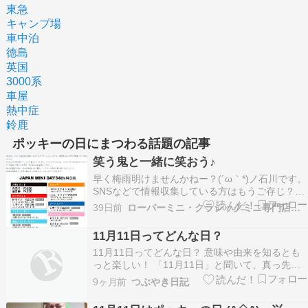
東急
キャンプ場
車中泊
徳島
英国
3000系
車屋
熱中症
鈴鹿
ポッキーの日にまつわる話題の記事
笑う鬼と一緒に笑おう♪
早く梅雨明けませんかねー？(´ω｀*)ノ石川です。
SNSなどで情報収集している方はもうご存じ？今
年のジャパンミニデイin浜名湖の情報が流れてい
39日前
ローバーミニ・クラシックミニ専門店キャメルオート
ますね。 開催日はポッキーの日の10日前。11月1
日（日）・・・の予定。今から予定表に入れてお
11月11日ってどんな日？
かなければっ♪でも予定だから変わるのかな？
11月11日ってどんな日？ 意味や由来を知るとも
要…
っと楽しい！ 「11月11日」と聞いて、真っ先に
思い浮かぶのは「ポッキーの日」ではないでしょ
9ヶ月前
つぶやき日記
うか。でも実は、それだけじゃありません。この
日は一年の中でもっとも多くの“記念日”が重なっ