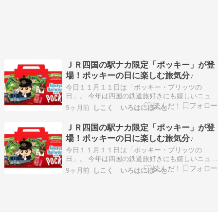
ＪＲ四国の駅ナカ限定「ポッキー」が登
場！ポッキーの日に楽しむ旅気分♪
今日１１月１１日は「ポッキー・プリッツの
日」。 今年は四国の鉄道旅好きにも嬉しいニュー
スが届きました。 ＪＲ四国がグリコとコラボし
9ヶ月前
しこく いろはにほへと
ＪＲ四国の駅ナカ限定で 「オリジナルＢＯＸ＆カ
ード付きポッキー４個セット」 の販売が今日から
ＪＲ四国の駅ナカ限定「ポッキー」が登
始まりました。 出典：ＪＲ四国公式リリース Ｊ
場！ポッキーの日に楽しむ旅気分♪
Ｒ四国…
今日１１月１１日は「ポッキー・プリッツの
日」。 今年は四国の鉄道旅好きにも嬉しいニュー
スが届きました。 ＪＲ四国がグリコとコラボし
9ヶ月前
しこく いろはにほへと
ＪＲ四国の駅ナカ限定で 「オリジナルＢＯＸ＆カ
ード付きポッキー４個セット」 の販売が今日から
始まりました。 出典：ＪＲ四国公式リリース Ｊ
Ｒ四国…