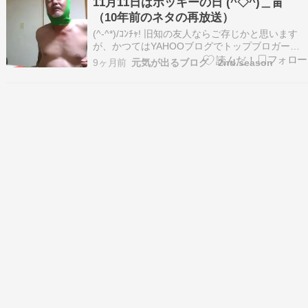
11月11日はポッキーの日 (^◇^)＿畄
ている特別な日なんです。数字の「1」が4つ並ぶ
（10年前のネタの再放送）
ユ…
(^-^*)/ｺﾝﾁｬ! 旧知の友人ならご存じかと思います
が、かつてはYAHOOブログでトップブロガーを
していたムラサメです(•Ӫ•)⭐(///o///)ゞ ﾃﾚﾃﾚ 本日
9ヶ月前
元気が出るブログ 2nd.season
11月11日は勃起ー╰U╯ポッキーの日なのだ～
(^◇^)＿畄 ↓↓↓はYAHOOブログ史上最低の変態ブ
ロガ…